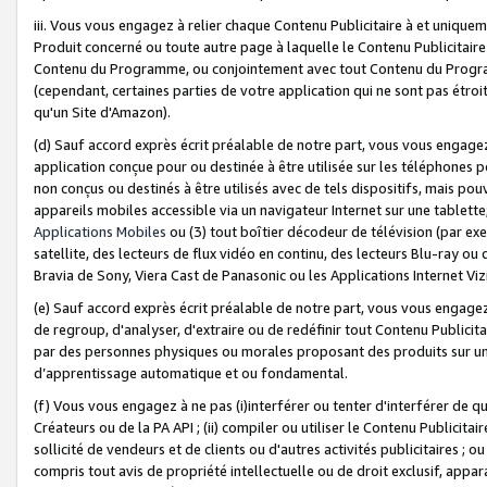
iii. Vous vous engagez à relier chaque Contenu Publicitaire à et uniqu
Produit concerné ou toute autre page à laquelle le Contenu Publicitaire
Contenu du Programme, ou conjointement avec tout Contenu du Programm
(cependant, certaines parties de votre application qui ne sont pas étroi
qu'un Site d'Amazon).
(d) Sauf accord exprès écrit préalable de notre part, vous vous engagez à
application conçue pour ou destinée à être utilisée sur les téléphones p
non conçus ou destinés à être utilisés avec de tels dispositifs, mais pouv
appareils mobiles accessible via un navigateur Internet sur une tablett
Applications Mobiles
ou (3) tout boîtier décodeur de télévision (par ex
satellite, des lecteurs de flux vidéo en continu, des lecteurs Blu-ray o
Bravia de Sony, Viera Cast de Panasonic ou les Applications Internet Viz
(e) Sauf accord exprès écrit préalable de notre part, vous vous engagez 
de regroup, d'analyser, d'extraire ou de redéfinir tout Contenu Publicitai
par des personnes physiques ou morales proposant des produits sur un
d’apprentissage automatique et ou fondamental.
(f) Vous vous engagez à ne pas (i)interférer ou tenter d'interférer de 
Créateurs ou de la PA API ; (ii) compiler ou utiliser le Contenu Publicita
sollicité de vendeurs et de clients ou d'autres activités publicitaires ; ou (
compris tout avis de propriété intellectuelle ou de droit exclusif, appar