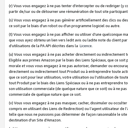
(r) Vous vous engagez à ne pas tenter d'intercepter ou de rediriger (y comp
partir de/sur ou de détourner une rémunération de tout site participa
(s) Vous vous engagez à ne pas générer artificiellement des clics ou de
ce soit par le biais d'un robot ou d'un programme logiciel ou autre.
(t) Vous vous engagez à ne pas afficher ou utiliser d’une quelconque man
que vous ayez obtenu un lien vers ledit avis ou ladite note du client par
d’utilisations de la PA API décrites dans la
Licence
.
(u) Vous vous engagez à ne pas acheter directement ou indirectement t
Eligible aux primes Amazon par le biais des Liens Spéciaux, que ce soit 
morale et vous vous engagez à ne pas autoriser, demander ou encourager
directement ou indirectement tout Produit ou à entreprendre toute acti
que ce soit pour leur utilisation, votre utilisation ou l'utilisation de
tout Produit par le biais des Liens Spéciaux ou à ne pas entreprendre t
son utilisation commerciale (de quelque nature que ce soit) ou à ne pas o
commerciale de quelque nature que ce soit.
(v) Vous vous engagez à ne pas masquer, cacher, dissimuler ou occulter 
compris en utilisant des Liens de Redirection) ou l'agent utilisateur de 
telle que nous ne puissions pas déterminer de façon raisonnable le site ou
destination d'un Site d'Amazon.