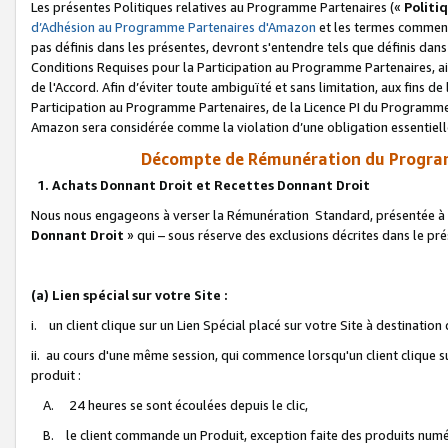
Les présentes Politiques relatives au Programme Partenaires («
Politi
d’Adhésion au Programme Partenaires d'Amazon
et les termes commenç
pas définis dans les présentes, devront s'entendre tels que définis dans 
Conditions Requises pour la Participation au Programme Partenaires, ai
de l'Accord. Afin d’éviter toute ambiguïté et sans limitation, aux fins de
Participation au Programme Partenaires, de la Licence PI du Programme 
Amazon sera considérée comme la violation d’une obligation essentielle
Décompte de Rémunération du Program
1. Achats Donnant Droit et Recettes Donnant Droit
Nous nous engageons à verser la Rémunération Standard, présentée à l
Donnant Droit
» qui – sous réserve des exclusions décrites dans le p
(a) Lien spécial sur votre Site :
i. un client clique sur un Lien Spécial placé sur votre Site à destination
ii. au cours d'une même session, qui commence lorsqu'un client clique s
produit :
A. 24 heures se sont écoulées depuis le clic,
B. le client commande un Produit, exception faite des produits numéri