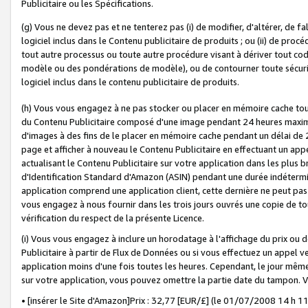
Publicitaire ou les Spécifications.
(g) Vous ne devez pas et ne tenterez pas (i) de modifier, d'altérer, de f
logiciel inclus dans le Contenu publicitaire de produits ; ou (ii) de proc
tout autre processus ou toute autre procédure visant à dériver tout c
modèle ou des pondérations de modèle), ou de contourner toute sécurité a
logiciel inclus dans le contenu publicitaire de produits.
(h) Vous vous engagez à ne pas stocker ou placer en mémoire cache tou
du Contenu Publicitaire composé d'une image pendant 24 heures maxim
d'images à des fins de le placer en mémoire cache pendant un délai de
page et afficher à nouveau le Contenu Publicitaire en effectuant un app
actualisant le Contenu Publicitaire sur votre application dans les plus 
d'Identification Standard d'Amazon (ASIN) pendant une durée indéterminé
application comprend une application client, cette dernière ne peut pa
vous engagez à nous fournir dans les trois jours ouvrés une copie de tou
vérification du respect de la présente Licence.
(i) Vous vous engagez à inclure un horodatage à l'affichage du prix ou 
Publicitaire à partir de Flux de Données ou si vous effectuez un appel ve
application moins d'une fois toutes les heures. Cependant, le jour même
sur votre application, vous pouvez omettre la partie date du tampon.
• [insérer le Site d'Amazon]Prix : 32,77 [EUR/£] (le 01/07/2008 14 h 11 