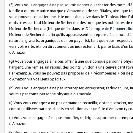
(f) Vous vous engagez à ne pas soumissionner ou acheter des mots-clés,
Kindle » ou toute autre marque d'Amazon ou de ses filiales, ainsi que t
vous pouvez consulter une liste non exhaustive dans le Tableau Non Ex
mots-clés sur tout Moteur de Recherche dès lors que les publicités de 
Moteur de Recherche (tel que défini dans le
Décompte de Rémunératio
Moteurs de Recherche afin qu'ils apparaissent en réponse à un mot-clé o
naturels, gratuits, organiques ou non payants), tant que vous respectez 
vers votre site, et non directement ou indirectement, par le biais d'un Li
d'Amazon.
(g) Vous vous engagez à ne pas offrir à une quelconque personne physi
l'argent, une remise, un rabais, des points, un don à une œuvre caritativ
Par exemple, vous ne pouvez pas proposer de « récompenses » ou de p
d'Amazon via vos Liens Spéciaux.
(h) Vous vous engagez à ne pas intercepter, enregistrer, rediriger, lire
soumis par toute personne physique ou morale.
(i) Vous vous engagez à ne pas demander, recueillir, obtenir, stocker, 
compte utilisées par nos clients en relation avec un Site d'Amazon (y c
(j) Vous vous engagez à ne pas modifier, rediriger, supprimer ou rempla
d'Amazon.
(k) Vous vous engagez à ne pas passer une quelconque commande ou init