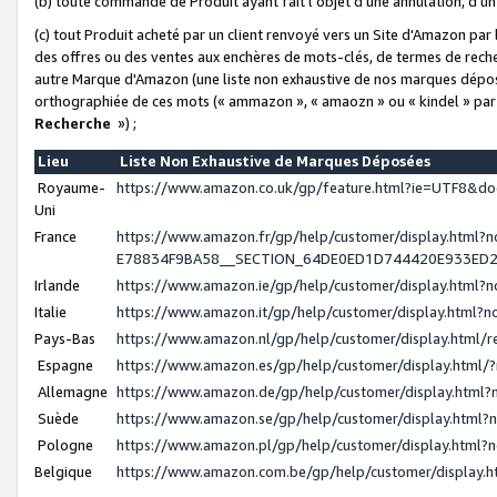
(b) toute commande de Produit ayant fait l'objet d'une annulation, d'u
(c) tout Produit acheté par un client renvoyé vers un Site d'Amazon par
des offres ou des ventes aux enchères de mots-clés, de termes de reche
autre Marque d'Amazon (une liste non exhaustive de nos marques déposée
orthographiée de ces mots (« ammazon », « amaozn » ou « kindel » par
Recherche
») ;
Lieu
Liste Non Exhaustive de Marques Déposées
Royaume-
https://www.amazon.co.uk/gp/feature.html?ie=UTF8&
Uni
France
https://www.amazon.fr/gp/help/customer/display.ht
E78834F9BA58__SECTION_64DE0ED1D744420E933ED
Irlande
https://www.amazon.ie/gp/help/customer/display.htm
Italie
https://www.amazon.it/gp/help/customer/display.html
Pays-Bas
https://www.amazon.nl/gp/help/customer/display.html
Espagne
https://www.amazon.es/gp/help/customer/display.html
Allemagne
https://www.amazon.de/gp/help/customer/display.htm
Suède
https://www.amazon.se/gp/help/customer/display.htm
Pologne
https://www.amazon.pl/gp/help/customer/display.html
Belgique
https://www.amazon.com.be/gp/help/customer/displa