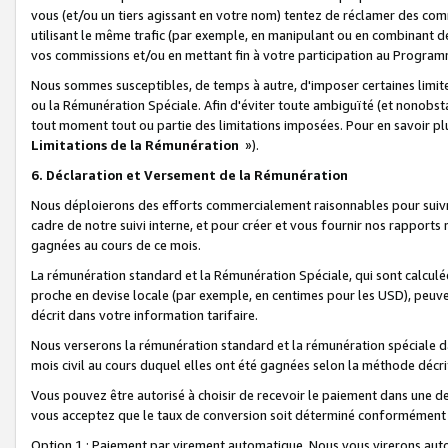
vous (et/ou un tiers agissant en votre nom) tentez de réclamer des c
utilisant le même trafic (par exemple, en manipulant ou en combinant 
vos commissions et/ou en mettant fin à votre participation au Progra
Nous sommes susceptibles, de temps à autre, d'imposer certaines limit
ou la Rémunération Spéciale. Afin d'éviter toute ambiguïté (et nonobst
tout moment tout ou partie des limitations imposées. Pour en savoir plus
Limitations de la Rémunération
»).
6. Déclaration et Versement de la Rémunération
Nous déploierons des efforts commercialement raisonnables pour suivr
cadre de notre suivi interne, et pour créer et vous fournir nos rapport
gagnées au cours de ce mois.
La rémunération standard et la Rémunération Spéciale, qui sont calcul
proche en devise locale (par exemple, en centimes pour les USD), peuve
décrit dans votre information tarifaire.
Nous verserons la rémunération standard et la rémunération spéciale da
mois civil au cours duquel elles ont été gagnées selon la méthode décr
Vous pouvez être autorisé à choisir de recevoir le paiement dans une dev
vous acceptez que le taux de conversion soit déterminé conformément
Option 1 : Paiement par virement automatique.
Nous vous virerons aut