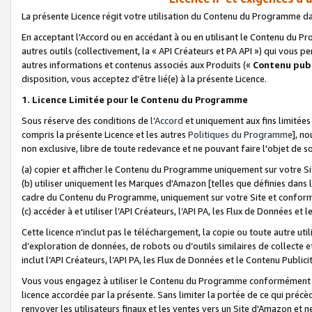
La présente Licence régit votre utilisation du Contenu du Programme d
En acceptant l'Accord ou en accédant à ou en utilisant le Contenu du P
autres outils (collectivement, la «
API Créateurs et PA API
») qui vous pe
autres informations et contenus associés aux Produits («
Contenu publ
disposition, vous acceptez d'être lié(e) à la présente Licence.
1. Licence Limitée pour le Contenu du Programme
Sous réserve des conditions de
l'Accord
et uniquement aux fins limitées
compris la présente Licence et les autres
Politiques du Programme
], n
non exclusive, libre de toute redevance et ne pouvant faire l'objet de so
(a) copier et afficher le Contenu du Programme uniquement sur votre Si
(b) utiliser uniquement les Marques d'Amazon [telles que définies dans 
cadre du Contenu du Programme, uniquement sur votre Site et confo
(c) accéder à et utiliser l’API Créateurs, l’API PA, les Flux de Données e
Cette licence n'inclut pas le téléchargement, la copie ou toute autre util
d’exploration de données, de robots ou d’outils similaires de collecte
inclut l’API Créateurs, l’API PA, les Flux de Données et le Contenu Publici
Vous vous engagez à utiliser le Contenu du Programme conformément a
licence accordée par la présente. Sans limiter la portée de ce qui pré
renvoyer les utilisateurs finaux et les ventes vers un Site d'Amazon et