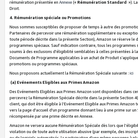
rémunération présentée en
Annexe
(«
Rémunération Standard
»). L
Droit.
4. Rémunération spéciale ou Promotions
Nous sommes susceptibles de proposer de temps à autre des promotion
Partenaires de percevoir une rémunération supplémentaire ou exceptio
toute période décrite dans la présente Section), Amazon se réserve le
programmes spéciaux. Sauf indication contraire, tous les programmes s
soumis à des exclusions d'éligibilité semblables à celles présentées à 
Documents de Programme applicables à un achat de Produit s'appliquera
promotions ou programmes spéciaux.
Nous proposons actuellement la Rémunération Spéciale suivante :
ici
(a) Evénements Eligibles aux Primes Amazon
Des Evénements Eligibles aux Primes Amazon sont disponibles dans cer
percevrez la Rémunération Spéciale décrite dans la présente Section 4(
client, qui doit être éligible à l'Evénement Eligible aux Primes Amazon te
vers la page d'accueil d'un programme donnant lieu à une prime sur un Si
récompensée par une prime décrite en Annexe.
Amazon ne versera aucune Rémunération Spéciale dès lors que l'éligibi
violation ou de toute autre utilisation abusive (par exemple, des inscrip
ou de logiciels automatisés, la participation d'une même personne à p