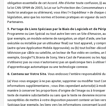
obligation essentielle de cet Accord. Afin d’éviter toute confusion, (i) a
la loi CAN-SPAM de 2003, la Loi sur la Protection des Consommateurs s
toute loi analogue ou ultérieure), vous êtes l’« Expéditeur » de chaque 
législation, ainsi que les normes et bonnes pratiques en vigueur du s
Partenaires.
5. Partage de Liens Spéciaux par le Biais de Logiciels et de Pér
Programme ou Lien Spécial ou tout autre lien vers un Site d'Amazon, au su
(par exemple, un module externe de navigation, un objet d'aide, une ba
exécutée ou installée par un utilisateur final) sur tout appareil, y comp
(autre qu'une Application Mobile Approuvée); ou (b) tout boîtier-décod
télévision par câble ou satellite, un lecteur de flux vidéo en continu, un
exemple, GoogleTV, Bravia de Sony, Viera Cast de Panasonic ou les Appli
n’utiliserez pas ou vous n’autoriserez pas un quelconque tiers à utili
d'apprentissage automatique ou une technologie connexe.
6. Contenu sur Votre Site.
Vous endossez l'entière responsabilité du
(a) Vous vous engagez à ne pas ajouter, supprimer ou modifier tout Co
informations supplémentaires ; vous êtes cependant autorisé(e) à modi
manière à conserver les proportions d’origine de l’image ou à tronquer
texte de manière substantielle ou sans que le texte ne devienne incorr
susceptibles de mettre à votre disposition peuvent contenir un lien ver
Spéciaux (par exemple, les liens vers les informations concernant la poli