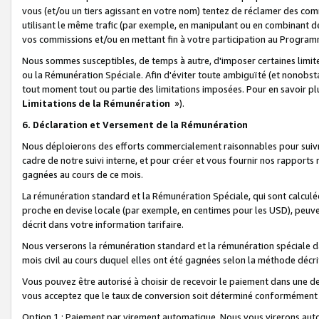
vous (et/ou un tiers agissant en votre nom) tentez de réclamer des c
utilisant le même trafic (par exemple, en manipulant ou en combinant 
vos commissions et/ou en mettant fin à votre participation au Progra
Nous sommes susceptibles, de temps à autre, d'imposer certaines limit
ou la Rémunération Spéciale. Afin d'éviter toute ambiguïté (et nonobst
tout moment tout ou partie des limitations imposées. Pour en savoir plus
Limitations de la Rémunération
»).
6. Déclaration et Versement de la Rémunération
Nous déploierons des efforts commercialement raisonnables pour suivr
cadre de notre suivi interne, et pour créer et vous fournir nos rapport
gagnées au cours de ce mois.
La rémunération standard et la Rémunération Spéciale, qui sont calcul
proche en devise locale (par exemple, en centimes pour les USD), peuve
décrit dans votre information tarifaire.
Nous verserons la rémunération standard et la rémunération spéciale da
mois civil au cours duquel elles ont été gagnées selon la méthode décr
Vous pouvez être autorisé à choisir de recevoir le paiement dans une dev
vous acceptez que le taux de conversion soit déterminé conformément
Option 1 : Paiement par virement automatique.
Nous vous virerons aut