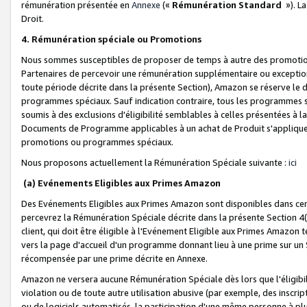
rémunération présentée en
Annexe
(«
Rémunération Standard
»). L
Droit.
4. Rémunération spéciale ou Promotions
Nous sommes susceptibles de proposer de temps à autre des promotion
Partenaires de percevoir une rémunération supplémentaire ou exceptio
toute période décrite dans la présente Section), Amazon se réserve le
programmes spéciaux. Sauf indication contraire, tous les programmes s
soumis à des exclusions d'éligibilité semblables à celles présentées à 
Documents de Programme applicables à un achat de Produit s'appliquera
promotions ou programmes spéciaux.
Nous proposons actuellement la Rémunération Spéciale suivante :
ici
(a) Evénements Eligibles aux Primes Amazon
Des Evénements Eligibles aux Primes Amazon sont disponibles dans cer
percevrez la Rémunération Spéciale décrite dans la présente Section 4(
client, qui doit être éligible à l'Evénement Eligible aux Primes Amazon te
vers la page d'accueil d'un programme donnant lieu à une prime sur un Si
récompensée par une prime décrite en Annexe.
Amazon ne versera aucune Rémunération Spéciale dès lors que l'éligibi
violation ou de toute autre utilisation abusive (par exemple, des inscrip
ou de logiciels automatisés, la participation d'une même personne à p