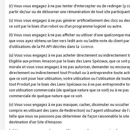
(r) Vous vous engagez à ne pas tenter d'intercepter ou de rediriger (y comp
partir de/sur ou de détourner une rémunération de tout site participa
(s) Vous vous engagez à ne pas générer artificiellement des clics ou de
ce soit par le biais d'un robot ou d'un programme logiciel ou autre.
(t) Vous vous engagez à ne pas afficher ou utiliser d’une quelconque man
que vous ayez obtenu un lien vers ledit avis ou ladite note du client par
d’utilisations de la PA API décrites dans la
Licence
.
(u) Vous vous engagez à ne pas acheter directement ou indirectement t
Eligible aux primes Amazon par le biais des Liens Spéciaux, que ce soit 
morale et vous vous engagez à ne pas autoriser, demander ou encourager
directement ou indirectement tout Produit ou à entreprendre toute acti
que ce soit pour leur utilisation, votre utilisation ou l'utilisation de
tout Produit par le biais des Liens Spéciaux ou à ne pas entreprendre t
son utilisation commerciale (de quelque nature que ce soit) ou à ne pas o
commerciale de quelque nature que ce soit.
(v) Vous vous engagez à ne pas masquer, cacher, dissimuler ou occulter 
compris en utilisant des Liens de Redirection) ou l'agent utilisateur de 
telle que nous ne puissions pas déterminer de façon raisonnable le site ou
destination d'un Site d'Amazon.