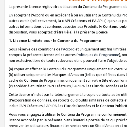
La présente Licence régit votre utilisation du Contenu du Programme d
En acceptant l'Accord ou en accédant à ou en utilisant le Contenu du P
autres outils (collectivement, la «
API Créateurs et PA API
») qui vous pe
autres informations et contenus associés aux Produits («
Contenu publ
disposition, vous acceptez d'être lié(e) à la présente Licence.
1. Licence Limitée pour le Contenu du Programme
Sous réserve des conditions de
l'Accord
et uniquement aux fins limitées
compris la présente Licence et les autres
Politiques du Programme
], n
non exclusive, libre de toute redevance et ne pouvant faire l'objet de so
(a) copier et afficher le Contenu du Programme uniquement sur votre Si
(b) utiliser uniquement les Marques d'Amazon [telles que définies dans 
cadre du Contenu du Programme, uniquement sur votre Site et confo
(c) accéder à et utiliser l’API Créateurs, l’API PA, les Flux de Données e
Cette licence n'inclut pas le téléchargement, la copie ou toute autre util
d’exploration de données, de robots ou d’outils similaires de collecte
inclut l’API Créateurs, l’API PA, les Flux de Données et le Contenu Publici
Vous vous engagez à utiliser le Contenu du Programme conformément a
licence accordée par la présente. Sans limiter la portée de ce qui pré
renvoyer les utilisateurs finaux et les ventes vers un Site d'Amazon et