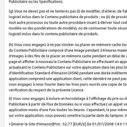
Publicitaire ou les Spécifications.
(g) Vous ne devez pas et ne tenterez pas (i) de modifier, d'altérer, de f
logiciel inclus dans le Contenu publicitaire de produits ; ou (ii) de proc
tout autre processus ou toute autre procédure visant à dériver tout c
modèle ou des pondérations de modèle), ou de contourner toute sécurité a
logiciel inclus dans le contenu publicitaire de produits.
(h) Vous vous engagez à ne pas stocker ou placer en mémoire cache tou
du Contenu Publicitaire composé d'une image pendant 24 heures maxim
d'images à des fins de le placer en mémoire cache pendant un délai de
page et afficher à nouveau le Contenu Publicitaire en effectuant un app
actualisant le Contenu Publicitaire sur votre application dans les plus 
d'Identification Standard d'Amazon (ASIN) pendant une durée indéterminé
application comprend une application client, cette dernière ne peut pa
vous engagez à nous fournir dans les trois jours ouvrés une copie de tou
vérification du respect de la présente Licence.
(i) Vous vous engagez à inclure un horodatage à l'affichage du prix ou 
Publicitaire à partir de Flux de Données ou si vous effectuez un appel ve
application moins d'une fois toutes les heures. Cependant, le jour même
sur votre application, vous pouvez omettre la partie date du tampon.
• [insérer le Site d'Amazon]Prix : 32,77 [EUR/£] (le 01/07/2008 14 h 11 