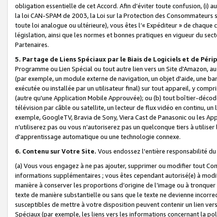
obligation essentielle de cet Accord. Afin d’éviter toute confusion, (i) a
la loi CAN-SPAM de 2003, la Loi sur la Protection des Consommateurs s
toute loi analogue ou ultérieure), vous êtes l’« Expéditeur » de chaque 
législation, ainsi que les normes et bonnes pratiques en vigueur du s
Partenaires.
5. Partage de Liens Spéciaux par le Biais de Logiciels et de Pér
Programme ou Lien Spécial ou tout autre lien vers un Site d'Amazon, au su
(par exemple, un module externe de navigation, un objet d'aide, une ba
exécutée ou installée par un utilisateur final) sur tout appareil, y comp
(autre qu'une Application Mobile Approuvée); ou (b) tout boîtier-décod
télévision par câble ou satellite, un lecteur de flux vidéo en continu, un
exemple, GoogleTV, Bravia de Sony, Viera Cast de Panasonic ou les Appli
n’utiliserez pas ou vous n’autoriserez pas un quelconque tiers à utili
d'apprentissage automatique ou une technologie connexe.
6. Contenu sur Votre Site.
Vous endossez l'entière responsabilité du
(a) Vous vous engagez à ne pas ajouter, supprimer ou modifier tout Co
informations supplémentaires ; vous êtes cependant autorisé(e) à modi
manière à conserver les proportions d’origine de l’image ou à tronquer
texte de manière substantielle ou sans que le texte ne devienne incorr
susceptibles de mettre à votre disposition peuvent contenir un lien ver
Spéciaux (par exemple, les liens vers les informations concernant la poli