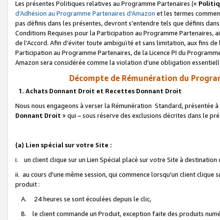
Les présentes Politiques relatives au Programme Partenaires («
Politi
d’Adhésion au Programme Partenaires d'Amazon
et les termes commenç
pas définis dans les présentes, devront s'entendre tels que définis dans 
Conditions Requises pour la Participation au Programme Partenaires, ai
de l'Accord. Afin d’éviter toute ambiguïté et sans limitation, aux fins de
Participation au Programme Partenaires, de la Licence PI du Programme 
Amazon sera considérée comme la violation d’une obligation essentielle
Décompte de Rémunération du Program
1. Achats Donnant Droit et Recettes Donnant Droit
Nous nous engageons à verser la Rémunération Standard, présentée à l
Donnant Droit
» qui – sous réserve des exclusions décrites dans le p
(a) Lien spécial sur votre Site :
i. un client clique sur un Lien Spécial placé sur votre Site à destination
ii. au cours d'une même session, qui commence lorsqu'un client clique s
produit :
A. 24 heures se sont écoulées depuis le clic,
B. le client commande un Produit, exception faite des produits numéri