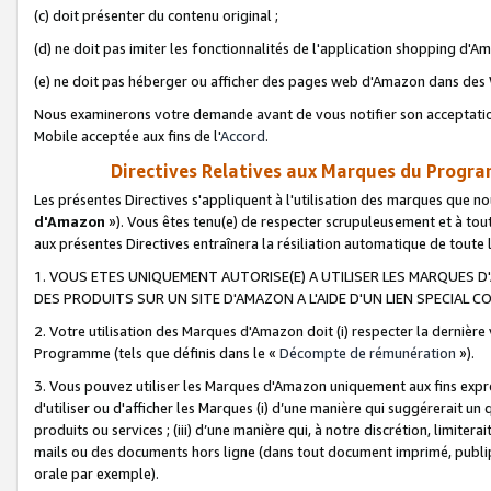
(c) doit présenter du contenu original ;
(d) ne doit pas imiter les fonctionnalités de l'application shopping d'Am
(e) ne doit pas héberger ou afficher des pages web d'Amazon dans de
Nous examinerons votre demande avant de vous notifier son acceptatio
Mobile acceptée aux fins de l'
Accord
.
Directives Relatives aux Marques du Progra
Les présentes Directives s'appliquent à l'utilisation des marques que
d'Amazon
»). Vous êtes tenu(e) de respecter scrupuleusement et à tou
aux présentes Directives entraînera la résiliation automatique de toute
1. VOUS ETES UNIQUEMENT AUTORISE(E) A UTILISER LES MARQUES D'
DES PRODUITS SUR UN SITE D'AMAZON A L'AIDE D'UN LIEN SPECIAL 
2. Votre utilisation des Marques d'Amazon doit (i) respecter la dernière
Programme (tels que définis dans le «
Décompte de rémunération
»).
3. Vous pouvez utiliser les Marques d'Amazon uniquement aux fins expr
d'utiliser ou d'afficher les Marques (i) d’une manière qui suggérerait un
produits ou services ; (iii) d’une manière qui, à notre discrétion, limit
mails ou des documents hors ligne (dans tout document imprimé, publip
orale par exemple).