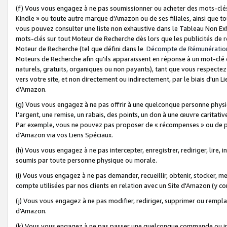
(f) Vous vous engagez à ne pas soumissionner ou acheter des mots-clés,
Kindle » ou toute autre marque d'Amazon ou de ses filiales, ainsi que t
vous pouvez consulter une liste non exhaustive dans le Tableau Non Ex
mots-clés sur tout Moteur de Recherche dès lors que les publicités de 
Moteur de Recherche (tel que défini dans le
Décompte de Rémunératio
Moteurs de Recherche afin qu'ils apparaissent en réponse à un mot-clé o
naturels, gratuits, organiques ou non payants), tant que vous respectez 
vers votre site, et non directement ou indirectement, par le biais d'un Li
d'Amazon.
(g) Vous vous engagez à ne pas offrir à une quelconque personne physi
l'argent, une remise, un rabais, des points, un don à une œuvre caritativ
Par exemple, vous ne pouvez pas proposer de « récompenses » ou de p
d'Amazon via vos Liens Spéciaux.
(h) Vous vous engagez à ne pas intercepter, enregistrer, rediriger, lire
soumis par toute personne physique ou morale.
(i) Vous vous engagez à ne pas demander, recueillir, obtenir, stocker, 
compte utilisées par nos clients en relation avec un Site d'Amazon (y c
(j) Vous vous engagez à ne pas modifier, rediriger, supprimer ou rempla
d'Amazon.
(k) Vous vous engagez à ne pas passer une quelconque commande ou init