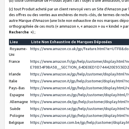
(b) toute commande de Produit ayant fait l'objet d'une annulation, d'u
(c) tout Produit acheté par un client renvoyé vers un Site d'Amazon par
des offres ou des ventes aux enchères de mots-clés, de termes de reche
autre Marque d'Amazon (une liste non exhaustive de nos marques déposée
orthographiée de ces mots (« ammazon », « amaozn » ou « kindel » par
Recherche
») ;
Lieu
Liste Non Exhaustive de Marques Déposées
Royaume-
https://www.amazon.co.uk/gp/feature.html?ie=UTF8&
Uni
France
https://www.amazon.fr/gp/help/customer/display.ht
E78834F9BA58__SECTION_64DE0ED1D744420E933ED
Irlande
https://www.amazon.ie/gp/help/customer/display.htm
Italie
https://www.amazon.it/gp/help/customer/display.html
Pays-Bas
https://www.amazon.nl/gp/help/customer/display.html
Espagne
https://www.amazon.es/gp/help/customer/display.html
Allemagne
https://www.amazon.de/gp/help/customer/display.htm
Suède
https://www.amazon.se/gp/help/customer/display.htm
Pologne
https://www.amazon.pl/gp/help/customer/display.html
Belgique
https://www.amazon.com.be/gp/help/customer/displa