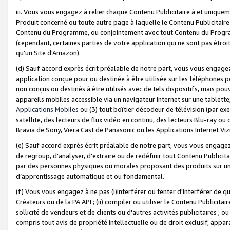
iii. Vous vous engagez à relier chaque Contenu Publicitaire à et uniqu
Produit concerné ou toute autre page à laquelle le Contenu Publicitaire
Contenu du Programme, ou conjointement avec tout Contenu du Programm
(cependant, certaines parties de votre application qui ne sont pas étroi
qu'un Site d'Amazon).
(d) Sauf accord exprès écrit préalable de notre part, vous vous engagez à
application conçue pour ou destinée à être utilisée sur les téléphones p
non conçus ou destinés à être utilisés avec de tels dispositifs, mais pouv
appareils mobiles accessible via un navigateur Internet sur une tablett
Applications Mobiles
ou (3) tout boîtier décodeur de télévision (par ex
satellite, des lecteurs de flux vidéo en continu, des lecteurs Blu-ray o
Bravia de Sony, Viera Cast de Panasonic ou les Applications Internet Viz
(e) Sauf accord exprès écrit préalable de notre part, vous vous engagez 
de regroup, d'analyser, d'extraire ou de redéfinir tout Contenu Publicitai
par des personnes physiques ou morales proposant des produits sur un
d’apprentissage automatique et ou fondamental.
(f) Vous vous engagez à ne pas (i)interférer ou tenter d'interférer de 
Créateurs ou de la PA API ; (ii) compiler ou utiliser le Contenu Publicita
sollicité de vendeurs et de clients ou d'autres activités publicitaires ; ou (
compris tout avis de propriété intellectuelle ou de droit exclusif, appar