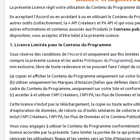
La présente Licence régit votre utilisation du Contenu du Programme d
En acceptant l'Accord ou en accédant à ou en utilisant le Contenu du P
autres outils (collectivement, la «
API Créateurs et PA API
») qui vous pe
autres informations et contenus associés aux Produits («
Contenu publ
disposition, vous acceptez d'être lié(e) à la présente Licence.
1. Licence Limitée pour le Contenu du Programme
Sous réserve des conditions de
l'Accord
et uniquement aux fins limitées
compris la présente Licence et les autres
Politiques du Programme
], n
non exclusive, libre de toute redevance et ne pouvant faire l'objet de so
(a) copier et afficher le Contenu du Programme uniquement sur votre Si
(b) utiliser uniquement les Marques d'Amazon [telles que définies dans 
cadre du Contenu du Programme, uniquement sur votre Site et confo
(c) accéder à et utiliser l’API Créateurs, l’API PA, les Flux de Données e
Cette licence n'inclut pas le téléchargement, la copie ou toute autre util
d’exploration de données, de robots ou d’outils similaires de collecte
inclut l’API Créateurs, l’API PA, les Flux de Données et le Contenu Publici
Vous vous engagez à utiliser le Contenu du Programme conformément a
licence accordée par la présente. Sans limiter la portée de ce qui pré
renvoyer les utilisateurs finaux et les ventes vers un Site d'Amazon et