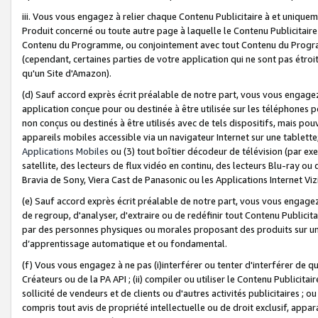
iii. Vous vous engagez à relier chaque Contenu Publicitaire à et uniqu
Produit concerné ou toute autre page à laquelle le Contenu Publicitaire
Contenu du Programme, ou conjointement avec tout Contenu du Programm
(cependant, certaines parties de votre application qui ne sont pas étroi
qu'un Site d'Amazon).
(d) Sauf accord exprès écrit préalable de notre part, vous vous engagez à
application conçue pour ou destinée à être utilisée sur les téléphones p
non conçus ou destinés à être utilisés avec de tels dispositifs, mais pouv
appareils mobiles accessible via un navigateur Internet sur une tablett
Applications Mobiles
ou (3) tout boîtier décodeur de télévision (par ex
satellite, des lecteurs de flux vidéo en continu, des lecteurs Blu-ray o
Bravia de Sony, Viera Cast de Panasonic ou les Applications Internet Viz
(e) Sauf accord exprès écrit préalable de notre part, vous vous engagez 
de regroup, d'analyser, d'extraire ou de redéfinir tout Contenu Publicitai
par des personnes physiques ou morales proposant des produits sur un
d’apprentissage automatique et ou fondamental.
(f) Vous vous engagez à ne pas (i)interférer ou tenter d'interférer de 
Créateurs ou de la PA API ; (ii) compiler ou utiliser le Contenu Publicita
sollicité de vendeurs et de clients ou d'autres activités publicitaires ; ou (
compris tout avis de propriété intellectuelle ou de droit exclusif, appar