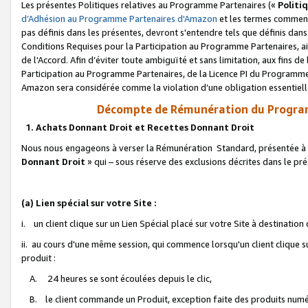
Les présentes Politiques relatives au Programme Partenaires («
Politi
d’Adhésion au Programme Partenaires d'Amazon
et les termes commenç
pas définis dans les présentes, devront s'entendre tels que définis dans 
Conditions Requises pour la Participation au Programme Partenaires, ai
de l'Accord. Afin d’éviter toute ambiguïté et sans limitation, aux fins de
Participation au Programme Partenaires, de la Licence PI du Programme 
Amazon sera considérée comme la violation d’une obligation essentielle
Décompte de Rémunération du Program
1. Achats Donnant Droit et Recettes Donnant Droit
Nous nous engageons à verser la Rémunération Standard, présentée à l
Donnant Droit
» qui – sous réserve des exclusions décrites dans le p
(a) Lien spécial sur votre Site :
i. un client clique sur un Lien Spécial placé sur votre Site à destination
ii. au cours d'une même session, qui commence lorsqu'un client clique s
produit :
A. 24 heures se sont écoulées depuis le clic,
B. le client commande un Produit, exception faite des produits numéri