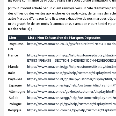
(b) toute commande de Produit ayant fait l'objet d'une annulation, d'u
(c) tout Produit acheté par un client renvoyé vers un Site d'Amazon par
des offres ou des ventes aux enchères de mots-clés, de termes de reche
autre Marque d'Amazon (une liste non exhaustive de nos marques déposée
orthographiée de ces mots (« ammazon », « amaozn » ou « kindel » par
Recherche
») ;
Lieu
Liste Non Exhaustive de Marques Déposées
Royaume-
https://www.amazon.co.uk/gp/feature.html?ie=UTF8&
Uni
France
https://www.amazon.fr/gp/help/customer/display.ht
E78834F9BA58__SECTION_64DE0ED1D744420E933ED
Irlande
https://www.amazon.ie/gp/help/customer/display.htm
Italie
https://www.amazon.it/gp/help/customer/display.html
Pays-Bas
https://www.amazon.nl/gp/help/customer/display.html
Espagne
https://www.amazon.es/gp/help/customer/display.html
Allemagne
https://www.amazon.de/gp/help/customer/display.htm
Suède
https://www.amazon.se/gp/help/customer/display.htm
Pologne
https://www.amazon.pl/gp/help/customer/display.html
Belgique
https://www.amazon.com.be/gp/help/customer/displa