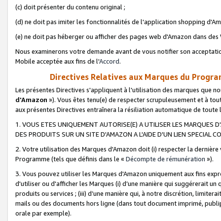
(c) doit présenter du contenu original ;
(d) ne doit pas imiter les fonctionnalités de l'application shopping d'Am
(e) ne doit pas héberger ou afficher des pages web d'Amazon dans de
Nous examinerons votre demande avant de vous notifier son acceptatio
Mobile acceptée aux fins de l'
Accord
.
Directives Relatives aux Marques du Progra
Les présentes Directives s'appliquent à l'utilisation des marques que
d'Amazon
»). Vous êtes tenu(e) de respecter scrupuleusement et à tou
aux présentes Directives entraînera la résiliation automatique de toute
1. VOUS ETES UNIQUEMENT AUTORISE(E) A UTILISER LES MARQUES D'
DES PRODUITS SUR UN SITE D'AMAZON A L'AIDE D'UN LIEN SPECIAL 
2. Votre utilisation des Marques d'Amazon doit (i) respecter la dernière
Programme (tels que définis dans le «
Décompte de rémunération
»).
3. Vous pouvez utiliser les Marques d'Amazon uniquement aux fins expr
d'utiliser ou d'afficher les Marques (i) d’une manière qui suggérerait un
produits ou services ; (iii) d’une manière qui, à notre discrétion, limit
mails ou des documents hors ligne (dans tout document imprimé, publip
orale par exemple).