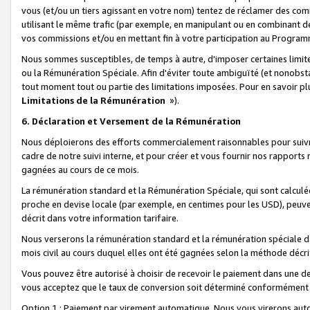
vous (et/ou un tiers agissant en votre nom) tentez de réclamer des c
utilisant le même trafic (par exemple, en manipulant ou en combinant 
vos commissions et/ou en mettant fin à votre participation au Progra
Nous sommes susceptibles, de temps à autre, d'imposer certaines limit
ou la Rémunération Spéciale. Afin d'éviter toute ambiguïté (et nonobst
tout moment tout ou partie des limitations imposées. Pour en savoir plus
Limitations de la Rémunération
»).
6. Déclaration et Versement de la Rémunération
Nous déploierons des efforts commercialement raisonnables pour suivr
cadre de notre suivi interne, et pour créer et vous fournir nos rapport
gagnées au cours de ce mois.
La rémunération standard et la Rémunération Spéciale, qui sont calcul
proche en devise locale (par exemple, en centimes pour les USD), peuve
décrit dans votre information tarifaire.
Nous verserons la rémunération standard et la rémunération spéciale da
mois civil au cours duquel elles ont été gagnées selon la méthode décr
Vous pouvez être autorisé à choisir de recevoir le paiement dans une dev
vous acceptez que le taux de conversion soit déterminé conformément
Option 1 : Paiement par virement automatique.
Nous vous virerons aut