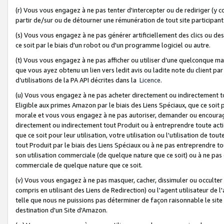
(r) Vous vous engagez à ne pas tenter d'intercepter ou de rediriger (y comp
partir de/sur ou de détourner une rémunération de tout site participa
(s) Vous vous engagez à ne pas générer artificiellement des clics ou de
ce soit par le biais d'un robot ou d'un programme logiciel ou autre.
(t) Vous vous engagez à ne pas afficher ou utiliser d’une quelconque man
que vous ayez obtenu un lien vers ledit avis ou ladite note du client par
d’utilisations de la PA API décrites dans la
Licence
.
(u) Vous vous engagez à ne pas acheter directement ou indirectement t
Eligible aux primes Amazon par le biais des Liens Spéciaux, que ce soit 
morale et vous vous engagez à ne pas autoriser, demander ou encourager
directement ou indirectement tout Produit ou à entreprendre toute acti
que ce soit pour leur utilisation, votre utilisation ou l'utilisation de
tout Produit par le biais des Liens Spéciaux ou à ne pas entreprendre t
son utilisation commerciale (de quelque nature que ce soit) ou à ne pas o
commerciale de quelque nature que ce soit.
(v) Vous vous engagez à ne pas masquer, cacher, dissimuler ou occulter 
compris en utilisant des Liens de Redirection) ou l'agent utilisateur de 
telle que nous ne puissions pas déterminer de façon raisonnable le site ou
destination d'un Site d'Amazon.