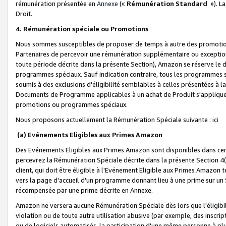
rémunération présentée en
Annexe
(«
Rémunération Standard
»). L
Droit.
4. Rémunération spéciale ou Promotions
Nous sommes susceptibles de proposer de temps à autre des promotion
Partenaires de percevoir une rémunération supplémentaire ou exceptio
toute période décrite dans la présente Section), Amazon se réserve le
programmes spéciaux. Sauf indication contraire, tous les programmes s
soumis à des exclusions d'éligibilité semblables à celles présentées à 
Documents de Programme applicables à un achat de Produit s'appliquera
promotions ou programmes spéciaux.
Nous proposons actuellement la Rémunération Spéciale suivante :
ici
(a) Evénements Eligibles aux Primes Amazon
Des Evénements Eligibles aux Primes Amazon sont disponibles dans cer
percevrez la Rémunération Spéciale décrite dans la présente Section 4(
client, qui doit être éligible à l'Evénement Eligible aux Primes Amazon te
vers la page d'accueil d'un programme donnant lieu à une prime sur un Si
récompensée par une prime décrite en Annexe.
Amazon ne versera aucune Rémunération Spéciale dès lors que l'éligibi
violation ou de toute autre utilisation abusive (par exemple, des inscrip
ou de logiciels automatisés, la participation d'une même personne à p