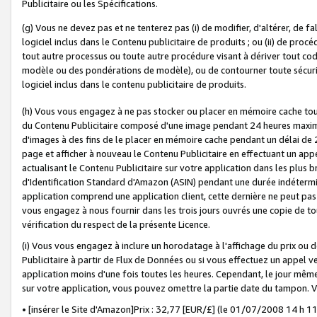
Publicitaire ou les Spécifications.
(g) Vous ne devez pas et ne tenterez pas (i) de modifier, d'altérer, de f
logiciel inclus dans le Contenu publicitaire de produits ; ou (ii) de proc
tout autre processus ou toute autre procédure visant à dériver tout c
modèle ou des pondérations de modèle), ou de contourner toute sécurité a
logiciel inclus dans le contenu publicitaire de produits.
(h) Vous vous engagez à ne pas stocker ou placer en mémoire cache tou
du Contenu Publicitaire composé d'une image pendant 24 heures maxim
d'images à des fins de le placer en mémoire cache pendant un délai de
page et afficher à nouveau le Contenu Publicitaire en effectuant un app
actualisant le Contenu Publicitaire sur votre application dans les plus 
d'Identification Standard d'Amazon (ASIN) pendant une durée indéterminé
application comprend une application client, cette dernière ne peut pa
vous engagez à nous fournir dans les trois jours ouvrés une copie de tou
vérification du respect de la présente Licence.
(i) Vous vous engagez à inclure un horodatage à l'affichage du prix ou 
Publicitaire à partir de Flux de Données ou si vous effectuez un appel ve
application moins d'une fois toutes les heures. Cependant, le jour même
sur votre application, vous pouvez omettre la partie date du tampon.
• [insérer le Site d'Amazon]Prix : 32,77 [EUR/£] (le 01/07/2008 14 h 11 