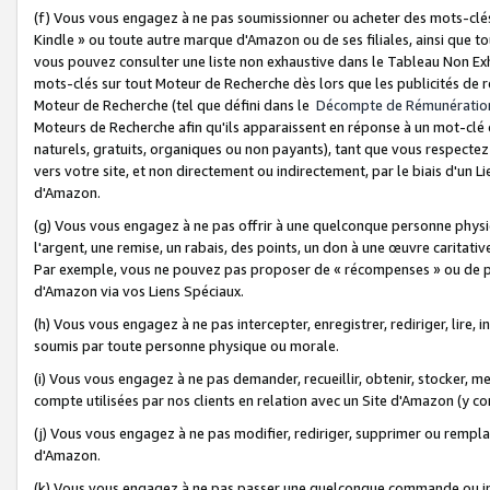
(f) Vous vous engagez à ne pas soumissionner ou acheter des mots-clés,
Kindle » ou toute autre marque d'Amazon ou de ses filiales, ainsi que t
vous pouvez consulter une liste non exhaustive dans le Tableau Non Ex
mots-clés sur tout Moteur de Recherche dès lors que les publicités de 
Moteur de Recherche (tel que défini dans le
Décompte de Rémunératio
Moteurs de Recherche afin qu'ils apparaissent en réponse à un mot-clé o
naturels, gratuits, organiques ou non payants), tant que vous respectez 
vers votre site, et non directement ou indirectement, par le biais d'un Li
d'Amazon.
(g) Vous vous engagez à ne pas offrir à une quelconque personne physi
l'argent, une remise, un rabais, des points, un don à une œuvre caritativ
Par exemple, vous ne pouvez pas proposer de « récompenses » ou de p
d'Amazon via vos Liens Spéciaux.
(h) Vous vous engagez à ne pas intercepter, enregistrer, rediriger, lire
soumis par toute personne physique ou morale.
(i) Vous vous engagez à ne pas demander, recueillir, obtenir, stocker, 
compte utilisées par nos clients en relation avec un Site d'Amazon (y c
(j) Vous vous engagez à ne pas modifier, rediriger, supprimer ou rempla
d'Amazon.
(k) Vous vous engagez à ne pas passer une quelconque commande ou init