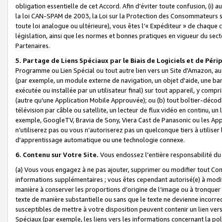
obligation essentielle de cet Accord. Afin d’éviter toute confusion, (i) a
la loi CAN-SPAM de 2003, la Loi sur la Protection des Consommateurs s
toute loi analogue ou ultérieure), vous êtes l’« Expéditeur » de chaque 
législation, ainsi que les normes et bonnes pratiques en vigueur du s
Partenaires.
5. Partage de Liens Spéciaux par le Biais de Logiciels et de Pér
Programme ou Lien Spécial ou tout autre lien vers un Site d'Amazon, au su
(par exemple, un module externe de navigation, un objet d'aide, une ba
exécutée ou installée par un utilisateur final) sur tout appareil, y comp
(autre qu'une Application Mobile Approuvée); ou (b) tout boîtier-décod
télévision par câble ou satellite, un lecteur de flux vidéo en continu, un
exemple, GoogleTV, Bravia de Sony, Viera Cast de Panasonic ou les Appli
n’utiliserez pas ou vous n’autoriserez pas un quelconque tiers à utili
d'apprentissage automatique ou une technologie connexe.
6. Contenu sur Votre Site.
Vous endossez l'entière responsabilité du
(a) Vous vous engagez à ne pas ajouter, supprimer ou modifier tout Co
informations supplémentaires ; vous êtes cependant autorisé(e) à modi
manière à conserver les proportions d’origine de l’image ou à tronquer
texte de manière substantielle ou sans que le texte ne devienne incorr
susceptibles de mettre à votre disposition peuvent contenir un lien ver
Spéciaux (par exemple, les liens vers les informations concernant la poli