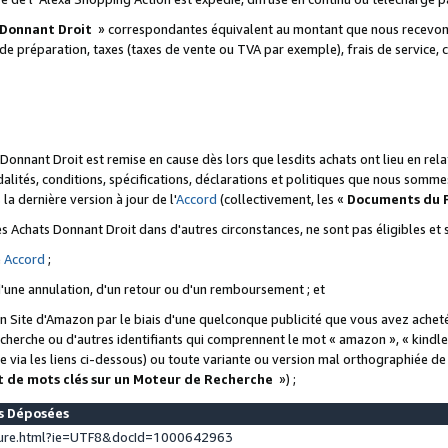
 Donnant Droit
» correspondantes équivalent au montant que nous recevons
 de préparation, taxes (taxes de vente ou TVA par exemple), frais de service, c
s Donnant Droit est remise en cause dès lors que lesdits achats ont lieu en r
lités, conditions, spécifications, déclarations et politiques que nous somme
a dernière version à jour de l'
Accord
(collectivement, les «
Documents du
 des Achats Donnant Droit dans d'autres circonstances, ne sont pas éligibles e
e
Accord
;
d'une annulation, d'un retour ou d'un remboursement ; et
 un Site d'Amazon par le biais d'une quelconque publicité que vous avez acheté
cherche ou d'autres identifiants qui comprennent le mot « amazon », « kindl
 via les liens ci-dessous) ou toute variante ou version mal orthographiée d
t de mots clés sur un Moteur de Recherche
») ;
es Déposées
ture.html?ie=UTF8&docId=1000642963