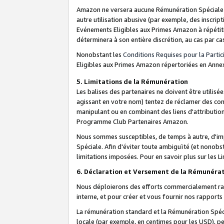
Amazon ne versera aucune Rémunération Spéciale dè
autre utilisation abusive (par exemple, des inscript
Evénements Eligibles aux Primes Amazon à répétiti
déterminera à son entière discrétion, au cas par ca
Nonobstant les
Conditions Requises pour la Parti
Eligibles aux Primes Amazon répertoriées en Anne
5. Limitations de la Rémunération
Les balises des partenaires ne doivent être utili
agissant en votre nom) tentez de réclamer des co
manipulant ou en combinant des liens d'attributi
Programme Club Partenaires Amazon.
Nous sommes susceptibles, de temps à autre, d'imp
Spéciale. Afin d'éviter toute ambiguïté (et nonob
limitations imposées. Pour en savoir plus sur les Li
6. Déclaration et Versement de la Rémunéra
Nous déploierons des efforts commercialement rai
interne, et pour créer et vous fournir nos rappor
La rémunération standard et la Rémunération Spéci
locale (par exemple, en centimes pour les USD), pe