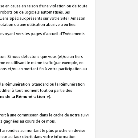
e en cause en raison d'une violation ou de toute
e robots ou de logiciels automatisés, les
Liens Spéciaux présents sur votre Site). Amazon
lation ou une utilisation abusive a eu lieu.
renvoyant vers les pages d'accueil d'Evénements
on. Si nous détectons que vous (et/ou un tiers
 en utilisant le même trafic (par exemple, en
s et/ou en mettant fin à votre participation au
ir la Rémunération Standard ou la Rémunération
odifier à tout moment tout ou partie des
ons de la Rémunération
»).
it à une commission dans le cadre de notre suivi
ez gagnées au cours de ce mois.
t arrondies au montant le plus proche en devise
ieur au taux décrit dans votre information