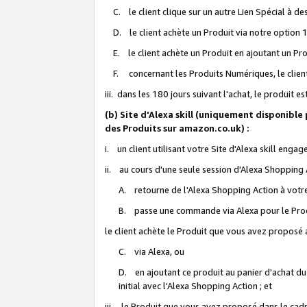
C. le client clique sur un autre Lien Spécial à de
D. le client achète un Produit via notre option 1-
E. le client achète un Produit en ajoutant un Produ
F. concernant les Produits Numériques, le client 
iii. dans les 180 jours suivant l'achat, le produit e
(b) Site d'Alexa skill (uniquement disponible
des Produits sur amazon.co.uk) :
i. un client utilisant votre Site d'Alexa skill enga
ii. au cours d'une seule session d'Alexa Shopping 
A. retourne de l'Alexa Shopping Action à votre
B. passe une commande via Alexa pour le Prod
le client achète le Produit que vous avez proposé a
C. via Alexa, ou
D. en ajoutant ce produit au panier d'achat du
initial avec l'Alexa Shopping Action ; et
iii. le Produit que vous avez proposé dans le cadre