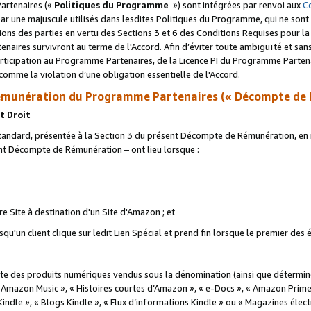
artenaires («
Politiques du Programme
») sont intégrées par renvoi aux
C
r une majuscule utilisés dans lesdites Politiques du Programme, qui ne sont 
ations des parties en vertu des Sections 3 et 6 des Conditions Requises pour l
naires survivront au terme de l'Accord. Afin d’éviter toute ambiguïté et sans l
rticipation au Programme Partenaires, de la Licence PI du Programme Partenai
mme la violation d’une obligation essentielle de l'Accord.
munération du Programme Partenaires (« Décompte de 
t Droit
ndard, présentée à la Section 3 du présent Décompte de Rémunération, en r
ent Décompte de Rémunération – ont lieu lorsque :
tre Site à destination d'un Site d'Amazon ; et
u'un client clique sur ledit Lien Spécial et prend fin lorsque le premier des
 des produits numériques vendus sous la dénomination (ainsi que déterminé 
 Amazon Music », « Histoires courtes d’Amazon », « e-Docs », « Amazon Prim
 Kindle », « Blogs Kindle », « Flux d’informations Kindle » ou « Magazines éle