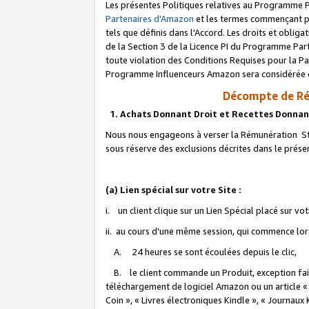
Les présentes Politiques relatives au Programme P
Partenaires d'Amazon
et les termes commençant pa
tels que définis dans l'Accord. Les droits et oblig
de la Section 3 de la Licence PI du Programme Parte
toute violation des Conditions Requises pour la Pa
Programme Influenceurs Amazon sera considérée co
Décompte de Ré
1. Achats Donnant Droit et Recettes Donnan
Nous nous engageons à verser la Rémunération Sta
sous réserve des exclusions décrites dans le prés
(a) Lien spécial sur votre Site :
i. un client clique sur un Lien Spécial placé sur vo
ii. au cours d'une même session, qui commence lorsq
A. 24 heures se sont écoulées depuis le clic,
B. le client commande un Produit, exception faite
téléchargement de logiciel Amazon ou un article «
Coin », « Livres électroniques Kindle », « Journaux