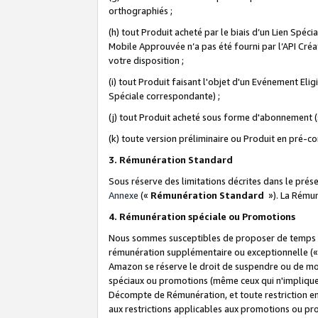
orthographiés ;
(h) tout Produit acheté par le biais d’un Lien Spéc
Mobile Approuvée n’a pas été fourni par l’API Créat
votre disposition ;
(i) tout Produit faisant l'objet d'un Evénement El
Spéciale correspondante) ;
(j) tout Produit acheté sous forme d'abonnement (s
(k) toute version préliminaire ou Produit en pré-c
3. Rémunération Standard
Sous réserve des limitations décrites dans le pré
Annexe
(«
Rémunération Standard
»). La Rému
4. Rémunération spéciale ou Promotions
Nous sommes susceptibles de proposer de temps à
rémunération supplémentaire ou exceptionnelle (
Amazon se réserve le droit de suspendre ou de mo
spéciaux ou promotions (même ceux qui n'impliquent
Décompte de Rémunération, et toute restriction e
aux restrictions applicables aux promotions ou p