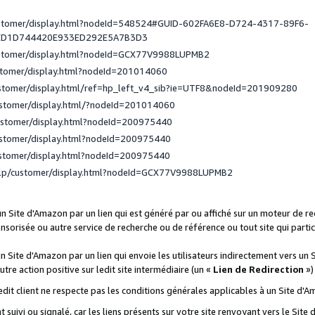
ustomer/display.html?nodeId=548524#GUID-602FA6E8-D724-4317-89F6-
ED1D744420E933ED292E5A7B3D3
ustomer/display.html?nodeId=GCX77V9988LUPMB2
stomer/display.html?nodeId=201014060
ustomer/display.html/ref=hp_left_v4_sib?ie=UTF8&nodeId=201909280
ustomer/display.html/?nodeId=201014060
ustomer/display.html?nodeId=200975440
ustomer/display.html?nodeId=200975440
ustomer/display.html?nodeId=200975440
elp/customer/display.html?nodeId=GCX77V9988LUPMB2
 un Site d'Amazon par un lien qui est généré par ou affiché sur un moteur de 
onsorisée ou autre service de recherche ou de référence ou tout site qui part
un Site d'Amazon par un lien qui envoie les utilisateurs indirectement vers un 
autre action positive sur ledit site intermédiaire (un «
Lien de Redirection
»)
 ledit client ne respecte pas les conditions générales applicables à un Site d'
t suivi ou signalé, car les liens présents sur votre site renvoyant vers le Si