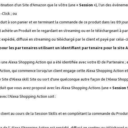
stination d'un Site d'Amazon que le vôtre (une «
Session
»), l'un des événemen
Click ; ou
it à son panier et en terminant la commande de ce produit dans les 89 jours sui
achète un Produit en le regardant en streaming ou en le téléchargeant à part
st expédié, diffusé en streaming ou téléchargé par le client et payé par celui-ci
 pour les partenaires utilisant un identifiant partenaire pour le si
ge une Alexa Shopping Action qui a été identifiée avec votre ID de Partenaire ; 
Action, qui commence lorsqu'un client engage cette Alexa Shopping Action et s
 Site d'Alexa skill Site ou sort d'une quelconque autre façon de l'Alexa Shop
uit que vous avez proposé avec les Alexa Shopping Actions (une «
Session S
vec l'Alexa Shopping Action soit :
 client au cours de la Session Skills et en complétant la commande du Produ
 de l' Alexa Shopping Action est expédié, diffusé en continu ou téléchargé par