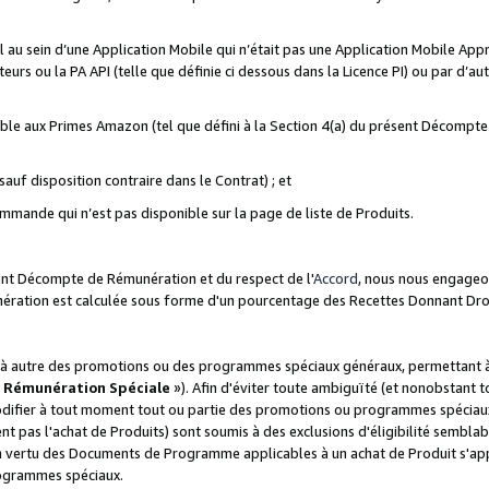
ial au sein d’une Application Mobile qui n’était pas une Application Mobile Ap
eurs ou la PA API (telle que définie ci dessous dans la Licence PI) ou par d’au
igible aux Primes Amazon (tel que défini à la Section 4(a) du présent Décomp
auf disposition contraire dans le Contrat) ; et
ommande qui n’est pas disponible sur la page de liste de Produits.
sent Décompte de Rémunération et du respect de l'
Accord
, nous nous engageo
nération est calculée sous forme d'un pourcentage des Recettes Donnant Dro
 autre des promotions ou des programmes spéciaux généraux, permettant à t
«
Rémunération Spéciale
»). Afin d'éviter toute ambiguïté (et nonobstant t
difier à tout moment tout ou partie des promotions ou programmes spéciaux.
 pas l'achat de Produits) sont soumis à des exclusions d'éligibilité semblabl
n vertu des Documents de Programme applicables à un achat de Produit s'app
rogrammes spéciaux.