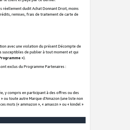
 réellement dudit Achat Donnant Droit, moins
rédits, remises, frais de traitement de carte de
elation avec une violation du présent Décompte de
s susceptibles de publier à tout moment et qui
 Programme
»).
t sont exclus du Programme Partenaires :
e, y compris en participant à des offres ou des
e » ou toute autre Marque d'Amazon (une liste non
e ces mots (« ammazon », « amaozn » ou « kindel »