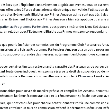
s lors que l'éligibilité d'un Evénement Eligible aux Primes Amazon est remis
ions effectuées à l'aide d'une adresse électronique non valide, l'utilisation d
on et les Evénements Eligibles aux Primes Amazon qui ne sont pas liés à des 
s, si un Evénement Eligible aux Primes Amazon a bien été appliqué ou si une vio
cipation au Programme Partenaires
, vous pouvez insérer des Liens Spéciaux 
xe, en relation avec l’Evénement Eligible aux Primes Amazon correspondant
sées que pour bénéficier des commissions du Programme Club Partenaires Amaz
mmissions à la fois au Programme Partenaires Amazon et à un autre programme
on), nous pouvons prendre des mesures, notamment en bloquant vos commission
oser certaines limites, restreignant la capacité des Partenaires de percevo
stant toute durée indiquée), Amazon se réserve le droit de suspendre ou de m
mitations de la Rémunération , veuillez vous reporter à l'
Annexe
(«
Limitati
tion
sonnables pour suivre de manière précise et complète les Achats Donnant Dro
ts résumant la rémunération standard et la rémunération spéciale que vous av
ale, qui sont calculées pour chaque Achat Donnant Droit à une commission e
uvent entraîner un taux de commission effectif légèrement supérieur ou infér