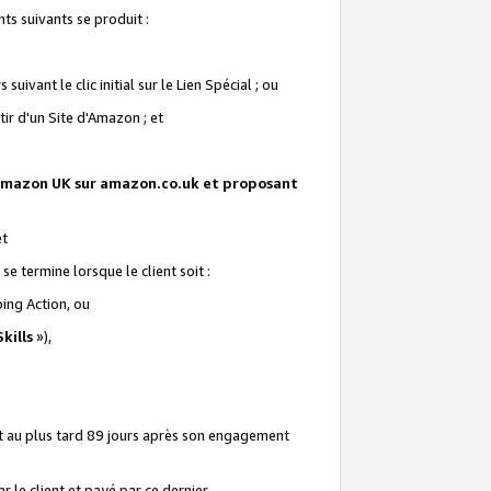
ts suivants se produit :
vant le clic initial sur le Lien Spécial ; ou
ir d'un Site d'Amazon ; et
te Amazon UK sur amazon.co.uk et proposant
et
e termine lorsque le client soit :
ping Action, ou
kills
»),
it au plus tard 89 jours après son engagement
 le client et payé par ce dernier.