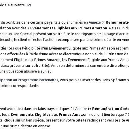
ciale suivante :
ici
disponibles dans certains pays, tels qu'énumérés en
Annexe
(«
Rémunérati
relation avec des «
Evénements Eligibles aux Primes Amazon
» si (1) un c
 sur un Lien Spécial présent sur votre Site le redirigeant vers la page d'acc
 découle, le client effectue l'action récompensée par une prime décrite en Ann
s lors que l'éligibilité d'un Evénement Eligible aux Primes Amazon est remis
ions effectuées à l'aide d'une adresse électronique non valide, l'utilisation d
nement Eligible aux Primes Amazon, les Evénement Eligible aux Primes Amazo
ciaux présents sur votre Site). Amazon déterminera à son entière discrétion, 
ne utilisation abusive a eu lieu.
cipation au Programme Partenaires
, vous pouvez insérer des Liens Spéciaux r
la prime correspondante.
t avoir lieu dans certains pays indiqués à l'
Annexe
(«
Rémunération Spéc
c les «
Evénements Eligibles aux Primes Amazon
» qui ont lieu lorsque (1)
 clique sur un lien spécial présent sur votre Site le redirigeant vers le site 
ar une prime décrite en Annexe.