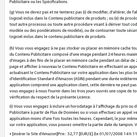
Publicitaire ou les Spécifications.
(g) Vous ne devez pas et ne tenterez pas (i) de modifier, d'altérer, de f
logiciel inclus dans le Contenu publicitaire de produits ; ou (ii) de proc
tout autre processus ou toute autre procédure visant à dériver tout c
modèle ou des pondérations de modèle), ou de contourner toute sécurité a
logiciel inclus dans le contenu publicitaire de produits.
(h) Vous vous engagez à ne pas stocker ou placer en mémoire cache tou
du Contenu Publicitaire composé d'une image pendant 24 heures maxim
d'images à des fins de le placer en mémoire cache pendant un délai de
page et afficher à nouveau le Contenu Publicitaire en effectuant un app
actualisant le Contenu Publicitaire sur votre application dans les plus 
d'Identification Standard d'Amazon (ASIN) pendant une durée indéterminé
application comprend une application client, cette dernière ne peut pa
vous engagez à nous fournir dans les trois jours ouvrés une copie de tou
vérification du respect de la présente Licence.
(i) Vous vous engagez à inclure un horodatage à l'affichage du prix ou 
Publicitaire à partir de Flux de Données ou si vous effectuez un appel ve
application moins d'une fois toutes les heures. Cependant, le jour même
sur votre application, vous pouvez omettre la partie date du tampon.
• [insérer le Site d'Amazon]Prix : 32,77 [EUR/£] (le 01/07/2008 14 h 11 