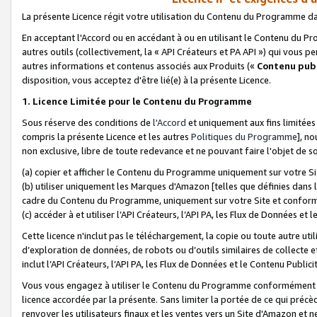
La présente Licence régit votre utilisation du Contenu du Programme d
En acceptant l'Accord ou en accédant à ou en utilisant le Contenu du P
autres outils (collectivement, la «
API Créateurs et PA API
») qui vous pe
autres informations et contenus associés aux Produits («
Contenu publ
disposition, vous acceptez d'être lié(e) à la présente Licence.
1. Licence Limitée pour le Contenu du Programme
Sous réserve des conditions de
l'Accord
et uniquement aux fins limitées
compris la présente Licence et les autres
Politiques du Programme
], n
non exclusive, libre de toute redevance et ne pouvant faire l'objet de so
(a) copier et afficher le Contenu du Programme uniquement sur votre Si
(b) utiliser uniquement les Marques d'Amazon [telles que définies dans 
cadre du Contenu du Programme, uniquement sur votre Site et confo
(c) accéder à et utiliser l’API Créateurs, l’API PA, les Flux de Données e
Cette licence n'inclut pas le téléchargement, la copie ou toute autre util
d’exploration de données, de robots ou d’outils similaires de collecte
inclut l’API Créateurs, l’API PA, les Flux de Données et le Contenu Publici
Vous vous engagez à utiliser le Contenu du Programme conformément a
licence accordée par la présente. Sans limiter la portée de ce qui pré
renvoyer les utilisateurs finaux et les ventes vers un Site d'Amazon et