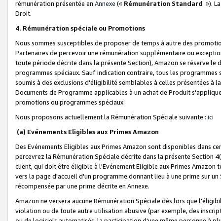
rémunération présentée en
Annexe
(«
Rémunération Standard
»). L
Droit.
4. Rémunération spéciale ou Promotions
Nous sommes susceptibles de proposer de temps à autre des promotion
Partenaires de percevoir une rémunération supplémentaire ou exceptio
toute période décrite dans la présente Section), Amazon se réserve le
programmes spéciaux. Sauf indication contraire, tous les programmes s
soumis à des exclusions d'éligibilité semblables à celles présentées à 
Documents de Programme applicables à un achat de Produit s'appliquera
promotions ou programmes spéciaux.
Nous proposons actuellement la Rémunération Spéciale suivante :
ici
(a) Evénements Eligibles aux Primes Amazon
Des Evénements Eligibles aux Primes Amazon sont disponibles dans cer
percevrez la Rémunération Spéciale décrite dans la présente Section 4(
client, qui doit être éligible à l'Evénement Eligible aux Primes Amazon te
vers la page d'accueil d'un programme donnant lieu à une prime sur un Si
récompensée par une prime décrite en Annexe.
Amazon ne versera aucune Rémunération Spéciale dès lors que l'éligibi
violation ou de toute autre utilisation abusive (par exemple, des inscrip
ou de logiciels automatisés, la participation d'une même personne à p