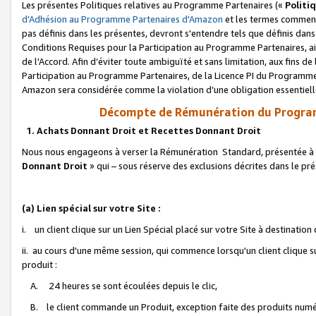
Les présentes Politiques relatives au Programme Partenaires («
Politi
d’Adhésion au Programme Partenaires d'Amazon
et les termes commenç
pas définis dans les présentes, devront s'entendre tels que définis dans 
Conditions Requises pour la Participation au Programme Partenaires, ai
de l'Accord. Afin d’éviter toute ambiguïté et sans limitation, aux fins de
Participation au Programme Partenaires, de la Licence PI du Programme 
Amazon sera considérée comme la violation d’une obligation essentielle
Décompte de Rémunération du Program
1. Achats Donnant Droit et Recettes Donnant Droit
Nous nous engageons à verser la Rémunération Standard, présentée à l
Donnant Droit
» qui – sous réserve des exclusions décrites dans le p
(a) Lien spécial sur votre Site :
i. un client clique sur un Lien Spécial placé sur votre Site à destination
ii. au cours d'une même session, qui commence lorsqu'un client clique s
produit :
A. 24 heures se sont écoulées depuis le clic,
B. le client commande un Produit, exception faite des produits numéri