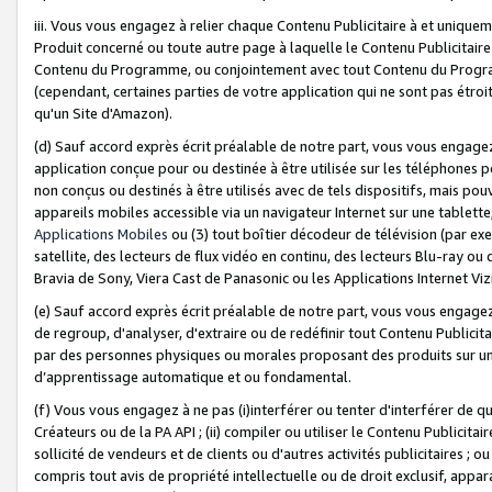
iii. Vous vous engagez à relier chaque Contenu Publicitaire à et uniqu
Produit concerné ou toute autre page à laquelle le Contenu Publicitaire
Contenu du Programme, ou conjointement avec tout Contenu du Programm
(cependant, certaines parties de votre application qui ne sont pas étroi
qu'un Site d'Amazon).
(d) Sauf accord exprès écrit préalable de notre part, vous vous engagez à
application conçue pour ou destinée à être utilisée sur les téléphones p
non conçus ou destinés à être utilisés avec de tels dispositifs, mais pouv
appareils mobiles accessible via un navigateur Internet sur une tablett
Applications Mobiles
ou (3) tout boîtier décodeur de télévision (par ex
satellite, des lecteurs de flux vidéo en continu, des lecteurs Blu-ray o
Bravia de Sony, Viera Cast de Panasonic ou les Applications Internet Viz
(e) Sauf accord exprès écrit préalable de notre part, vous vous engagez 
de regroup, d'analyser, d'extraire ou de redéfinir tout Contenu Publicitai
par des personnes physiques ou morales proposant des produits sur un
d’apprentissage automatique et ou fondamental.
(f) Vous vous engagez à ne pas (i)interférer ou tenter d'interférer de 
Créateurs ou de la PA API ; (ii) compiler ou utiliser le Contenu Publicita
sollicité de vendeurs et de clients ou d'autres activités publicitaires ; ou (
compris tout avis de propriété intellectuelle ou de droit exclusif, appar