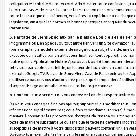
obligation essentielle de cet Accord. Afin d’éviter toute confusion, (i) a
la loi CAN-SPAM de 2003, la Loi sur la Protection des Consommateurs s
toute loi analogue ou ultérieure), vous êtes l’« Expéditeur » de chaque 
législation, ainsi que les normes et bonnes pratiques en vigueur du s
Partenaires.
5. Partage de Liens Spéciaux par le Biais de Logiciels et de Pér
Programme ou Lien Spécial ou tout autre lien vers un Site d'Amazon, au su
(par exemple, un module externe de navigation, un objet d'aide, une ba
exécutée ou installée par un utilisateur final) sur tout appareil, y comp
(autre qu'une Application Mobile Approuvée); ou (b) tout boîtier-décod
télévision par câble ou satellite, un lecteur de flux vidéo en continu, un
exemple, GoogleTV, Bravia de Sony, Viera Cast de Panasonic ou les Appli
n’utiliserez pas ou vous n’autoriserez pas un quelconque tiers à utili
d'apprentissage automatique ou une technologie connexe.
6. Contenu sur Votre Site.
Vous endossez l'entière responsabilité du
(a) Vous vous engagez à ne pas ajouter, supprimer ou modifier tout Co
informations supplémentaires ; vous êtes cependant autorisé(e) à modi
manière à conserver les proportions d’origine de l’image ou à tronquer
texte de manière substantielle ou sans que le texte ne devienne incorr
susceptibles de mettre à votre disposition peuvent contenir un lien ver
Spéciaux (par exemple, les liens vers les informations concernant la poli