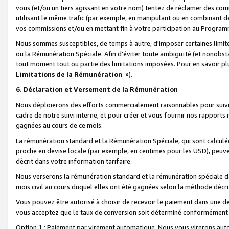
vous (et/ou un tiers agissant en votre nom) tentez de réclamer des c
utilisant le même trafic (par exemple, en manipulant ou en combinant 
vos commissions et/ou en mettant fin à votre participation au Progra
Nous sommes susceptibles, de temps à autre, d'imposer certaines limit
ou la Rémunération Spéciale. Afin d'éviter toute ambiguïté (et nonobst
tout moment tout ou partie des limitations imposées. Pour en savoir plus
Limitations de la Rémunération
»).
6. Déclaration et Versement de la Rémunération
Nous déploierons des efforts commercialement raisonnables pour suivr
cadre de notre suivi interne, et pour créer et vous fournir nos rapport
gagnées au cours de ce mois.
La rémunération standard et la Rémunération Spéciale, qui sont calcul
proche en devise locale (par exemple, en centimes pour les USD), peuve
décrit dans votre information tarifaire.
Nous verserons la rémunération standard et la rémunération spéciale da
mois civil au cours duquel elles ont été gagnées selon la méthode décr
Vous pouvez être autorisé à choisir de recevoir le paiement dans une dev
vous acceptez que le taux de conversion soit déterminé conformément
Option 1 : Paiement par virement automatique.
Nous vous virerons aut