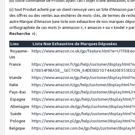
(b) toute commande de Produit ayant fait l'objet d'une annulation, d'u
(c) tout Produit acheté par un client renvoyé vers un Site d'Amazon par
des offres ou des ventes aux enchères de mots-clés, de termes de reche
autre Marque d'Amazon (une liste non exhaustive de nos marques déposée
orthographiée de ces mots (« ammazon », « amaozn » ou « kindel » par
Recherche
») ;
Lieu
Liste Non Exhaustive de Marques Déposées
Royaume-
https://www.amazon.co.uk/gp/feature.html?ie=UTF8&
Uni
France
https://www.amazon.fr/gp/help/customer/display.ht
E78834F9BA58__SECTION_64DE0ED1D744420E933ED
Irlande
https://www.amazon.ie/gp/help/customer/display.htm
Italie
https://www.amazon.it/gp/help/customer/display.html
Pays-Bas
https://www.amazon.nl/gp/help/customer/display.html
Espagne
https://www.amazon.es/gp/help/customer/display.html
Allemagne
https://www.amazon.de/gp/help/customer/display.htm
Suède
https://www.amazon.se/gp/help/customer/display.htm
Pologne
https://www.amazon.pl/gp/help/customer/display.html
Belgique
https://www.amazon.com.be/gp/help/customer/displa