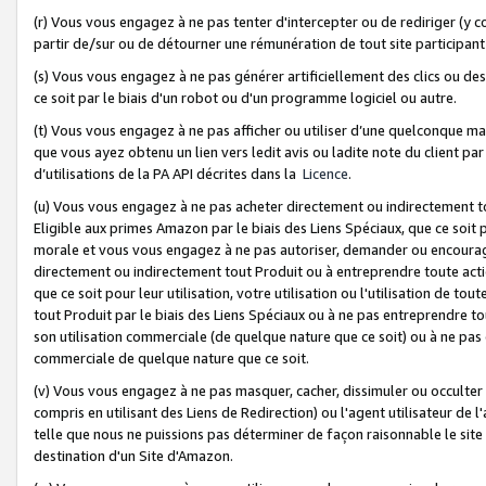
(r) Vous vous engagez à ne pas tenter d'intercepter ou de rediriger (y comp
partir de/sur ou de détourner une rémunération de tout site participa
(s) Vous vous engagez à ne pas générer artificiellement des clics ou de
ce soit par le biais d'un robot ou d'un programme logiciel ou autre.
(t) Vous vous engagez à ne pas afficher ou utiliser d’une quelconque man
que vous ayez obtenu un lien vers ledit avis ou ladite note du client par
d’utilisations de la PA API décrites dans la
Licence
.
(u) Vous vous engagez à ne pas acheter directement ou indirectement t
Eligible aux primes Amazon par le biais des Liens Spéciaux, que ce soit 
morale et vous vous engagez à ne pas autoriser, demander ou encourager
directement ou indirectement tout Produit ou à entreprendre toute acti
que ce soit pour leur utilisation, votre utilisation ou l'utilisation de
tout Produit par le biais des Liens Spéciaux ou à ne pas entreprendre t
son utilisation commerciale (de quelque nature que ce soit) ou à ne pas o
commerciale de quelque nature que ce soit.
(v) Vous vous engagez à ne pas masquer, cacher, dissimuler ou occulter 
compris en utilisant des Liens de Redirection) ou l'agent utilisateur de 
telle que nous ne puissions pas déterminer de façon raisonnable le site ou
destination d'un Site d'Amazon.