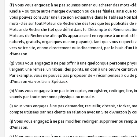
(f) Vous vous engagez à ne pas soumissionner ou acheter des mots-clés,
Kindle » ou toute autre marque d'Amazon ou de ses filiales, ainsi que t
vous pouvez consulter une liste non exhaustive dans le Tableau Non Ex
mots-clés sur tout Moteur de Recherche dès lors que les publicités de 
Moteur de Recherche (tel que défini dans le
Décompte de Rémunératio
Moteurs de Recherche afin qu'ils apparaissent en réponse à un mot-clé o
naturels, gratuits, organiques ou non payants), tant que vous respectez 
vers votre site, et non directement ou indirectement, par le biais d'un Li
d'Amazon.
(g) Vous vous engagez à ne pas offrir à une quelconque personne physi
l'argent, une remise, un rabais, des points, un don à une œuvre caritativ
Par exemple, vous ne pouvez pas proposer de « récompenses » ou de p
d'Amazon via vos Liens Spéciaux.
(h) Vous vous engagez à ne pas intercepter, enregistrer, rediriger, lire
soumis par toute personne physique ou morale.
(i) Vous vous engagez à ne pas demander, recueillir, obtenir, stocker, 
compte utilisées par nos clients en relation avec un Site d'Amazon (y c
(j) Vous vous engagez à ne pas modifier, rediriger, supprimer ou rempla
d'Amazon.
(k) Vous vous engagez à ne pas passer une quelconque commande ou init