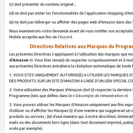
(c) doit présenter du contenu original ;
(d) ne doit pas imiter les fonctionnalités de l'application shopping d'Am
(e) ne doit pas héberger ou afficher des pages web d'Amazon dans de
Nous examinerons votre demande avant de vous notifier son acceptatio
Mobile acceptée aux fins de l'
Accord
.
Directives Relatives aux Marques du Progra
Les présentes Directives s'appliquent à l'utilisation des marques que
d'Amazon
»). Vous êtes tenu(e) de respecter scrupuleusement et à tou
aux présentes Directives entraînera la résiliation automatique de toute
1. VOUS ETES UNIQUEMENT AUTORISE(E) A UTILISER LES MARQUES D'
DES PRODUITS SUR UN SITE D'AMAZON A L'AIDE D'UN LIEN SPECIAL 
2. Votre utilisation des Marques d'Amazon doit (i) respecter la dernière
Programme (tels que définis dans le «
Décompte de rémunération
»).
3. Vous pouvez utiliser les Marques d'Amazon uniquement aux fins expr
d'utiliser ou d'afficher les Marques (i) d’une manière qui suggérerait un
produits ou services ; (iii) d’une manière qui, à notre discrétion, limit
mails ou des documents hors ligne (dans tout document imprimé, publip
orale par exemple).