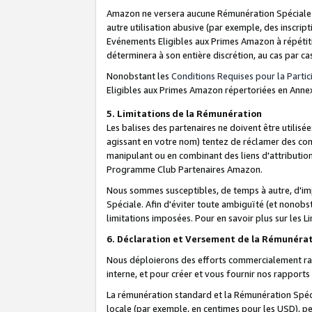
Amazon ne versera aucune Rémunération Spéciale dè
autre utilisation abusive (par exemple, des inscript
Evénements Eligibles aux Primes Amazon à répétiti
déterminera à son entière discrétion, au cas par ca
Nonobstant les
Conditions Requises pour la Parti
Eligibles aux Primes Amazon répertoriées en Anne
5. Limitations de la Rémunération
Les balises des partenaires ne doivent être utili
agissant en votre nom) tentez de réclamer des co
manipulant ou en combinant des liens d'attributi
Programme Club Partenaires Amazon.
Nous sommes susceptibles, de temps à autre, d'imp
Spéciale. Afin d'éviter toute ambiguïté (et nonob
limitations imposées. Pour en savoir plus sur les Li
6. Déclaration et Versement de la Rémunéra
Nous déploierons des efforts commercialement rai
interne, et pour créer et vous fournir nos rappor
La rémunération standard et la Rémunération Spéci
locale (par exemple, en centimes pour les USD), pe