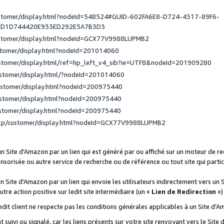
ustomer/display.html?nodeId=548524#GUID-602FA6E8-D724-4317-89F6-
ED1D744420E933ED292E5A7B3D3
ustomer/display.html?nodeId=GCX77V9988LUPMB2
stomer/display.html?nodeId=201014060
ustomer/display.html/ref=hp_left_v4_sib?ie=UTF8&nodeId=201909280
ustomer/display.html/?nodeId=201014060
ustomer/display.html?nodeId=200975440
ustomer/display.html?nodeId=200975440
ustomer/display.html?nodeId=200975440
elp/customer/display.html?nodeId=GCX77V9988LUPMB2
 un Site d'Amazon par un lien qui est généré par ou affiché sur un moteur de 
onsorisée ou autre service de recherche ou de référence ou tout site qui part
un Site d'Amazon par un lien qui envoie les utilisateurs indirectement vers un 
autre action positive sur ledit site intermédiaire (un «
Lien de Redirection
»)
 ledit client ne respecte pas les conditions générales applicables à un Site d'
t suivi ou signalé, car les liens présents sur votre site renvoyant vers le Si