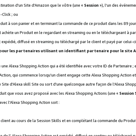
stination d'un Site d'Amazon que le vôtre (une «
Session
»), l'un des événemen
Click ; ou
it à son panier et en terminant la commande de ce produit dans les 89 jours sui
achète un Produit en le regardant en streaming ou en le téléchargeant à part
st expédié, diffusé en streaming ou téléchargé par le client et payé par celui-ci
 pour les partenaires utilisant un identifiant partenaire pour le si
ge une Alexa Shopping Action qui a été identifiée avec votre ID de Partenaire ; 
Action, qui commence lorsqu'un client engage cette Alexa Shopping Action et s
 Site d'Alexa skill Site ou sort d'une quelconque autre façon de l'Alexa Shop
uit que vous avez proposé avec les Alexa Shopping Actions (une «
Session S
vec l'Alexa Shopping Action soit :
 client au cours de la Session Skills et en complétant la commande du Produ
 de l' Alexa Shopping Action est expédié, diffusé en continu ou téléchargé par