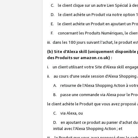
C. le client clique sur un autre Lien Spécial à de
D. le client achète un Produit via notre option 1-
E. le client achète un Produit en ajoutant un Produ
F. concernant les Produits Numériques, le client 
iii. dans les 180 jours suivant l'achat, le produit e
(b) Site d'Alexa skill (uniquement disponible
des Produits sur amazon.co.uk) :
i. un client utilisant votre Site d'Alexa skill enga
ii. au cours d'une seule session d'Alexa Shopping 
A. retourne de l'Alexa Shopping Action à votre
B. passe une commande via Alexa pour le Prod
le client achète le Produit que vous avez proposé a
C. via Alexa, ou
D. en ajoutant ce produit au panier d'achat du
initial avec l'Alexa Shopping Action ; et
iii. le Produit que vous avez proposé dans le cadre