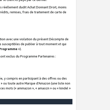
 réellement dudit Achat Donnant Droit, moins
rédits, remises, frais de traitement de carte de
elation avec une violation du présent Décompte de
s susceptibles de publier à tout moment et qui
 Programme
»).
t sont exclus du Programme Partenaires :
e, y compris en participant à des offres ou des
e » ou toute autre Marque d'Amazon (une liste non
e ces mots (« ammazon », « amaozn » ou « kindel »