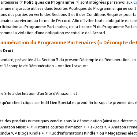
artenaires («
Politiques du Programme
») sont intégrées par renvoi aux
C
r une majuscule utilisés dans lesdites Politiques du Programme, qui ne sont 
ations des parties en vertu des Sections 3 et 6 des Conditions Requises pour l
naires survivront au terme de l'Accord. Afin d’éviter toute ambiguïté et sans l
rticipation au Programme Partenaires, de la Licence PI du Programme Partenai
mme la violation d’une obligation essentielle de l'Accord.
munération du Programme Partenaires (« Décompte de 
t Droit
ndard, présentée à la Section 3 du présent Décompte de Rémunération, en r
ent Décompte de Rémunération – ont lieu lorsque :
tre Site à destination d'un Site d'Amazon ; et
u'un client clique sur ledit Lien Spécial et prend fin lorsque le premier des
 des produits numériques vendus sous la dénomination (ainsi que déterminé 
 Amazon Music », « Histoires courtes d’Amazon », « e-Docs », « Amazon Prim
 Kindle », « Blogs Kindle », « Flux d’informations Kindle » ou « Magazines éle