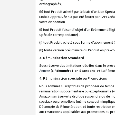
orthographiés ;
(h) tout Produit acheté par le biais d’un Lien Spéc
Mobile Approuvée n’a pas été fourni par l’API Créat
votre disposition ;
(i) tout Produit faisant l'objet d'un Evénement El
Spéciale correspondante) ;
(j) tout Produit acheté sous forme d'abonnement (s
(k) toute version préliminaire ou Produit en pré-c
3. Rémunération Standard
Sous réserve des limitations décrites dans le pré
Annexe
(«
Rémunération Standard
»). La Rému
4. Rémunération spéciale ou Promotions
Nous sommes susceptibles de proposer de temps à
rémunération supplémentaire ou exceptionnelle (
Amazon se réserve le droit de suspendre ou de mo
spéciaux ou promotions (même ceux qui n'impliquent
Décompte de Rémunération, et toute restriction e
aux restrictions applicables aux promotions ou p