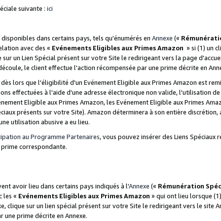
ciale suivante :
ici
disponibles dans certains pays, tels qu'énumérés en
Annexe
(«
Rémunérati
relation avec des «
Evénements Eligibles aux Primes Amazon
» si (1) un c
 sur un Lien Spécial présent sur votre Site le redirigeant vers la page d'acc
 découle, le client effectue l'action récompensée par une prime décrite en Ann
s lors que l'éligibilité d'un Evénement Eligible aux Primes Amazon est remis
ions effectuées à l'aide d'une adresse électronique non valide, l'utilisation d
nement Eligible aux Primes Amazon, les Evénement Eligible aux Primes Amazo
ciaux présents sur votre Site). Amazon déterminera à son entière discrétion, 
ne utilisation abusive a eu lieu.
cipation au Programme Partenaires
, vous pouvez insérer des Liens Spéciaux r
la prime correspondante.
t avoir lieu dans certains pays indiqués à l'
Annexe
(«
Rémunération Spéc
c les «
Evénements Eligibles aux Primes Amazon
» qui ont lieu lorsque (1)
 clique sur un lien spécial présent sur votre Site le redirigeant vers le site 
ar une prime décrite en Annexe.