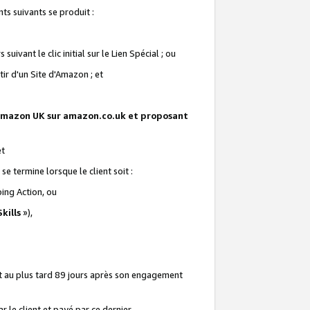
ts suivants se produit :
vant le clic initial sur le Lien Spécial ; ou
ir d'un Site d'Amazon ; et
te Amazon UK sur amazon.co.uk et proposant
et
e termine lorsque le client soit :
ping Action, ou
kills
»),
it au plus tard 89 jours après son engagement
 le client et payé par ce dernier.