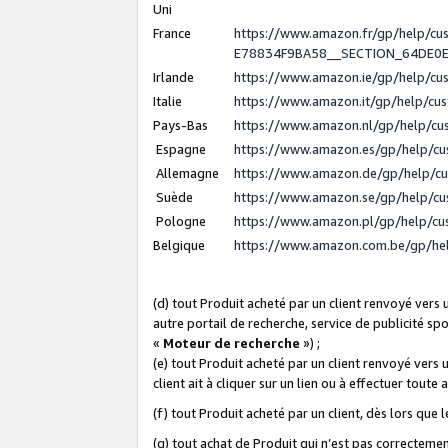
Uni
France
https://www.amazon.fr/gp/help/c
E78834F9BA58__SECTION_64DE0
Irlande
https://www.amazon.ie/gp/help/c
Italie
https://www.amazon.it/gp/help/cu
Pays-Bas
https://www.amazon.nl/gp/help/c
Espagne
https://www.amazon.es/gp/help/c
Allemagne
https://www.amazon.de/gp/help/c
Suède
https://www.amazon.se/gp/help/c
Pologne
https://www.amazon.pl/gp/help/c
Belgique
https://www.amazon.com.be/gp/h
(d) tout Produit acheté par un client renvoyé vers
autre portail de recherche, service de publicité sp
«
Moteur de recherche
») ;
(e) tout Produit acheté par un client renvoyé vers 
client ait à cliquer sur un lien ou à effectuer toute 
(f) tout Produit acheté par un client, dès lors que
(g) tout achat de Produit qui n’est pas correctemen