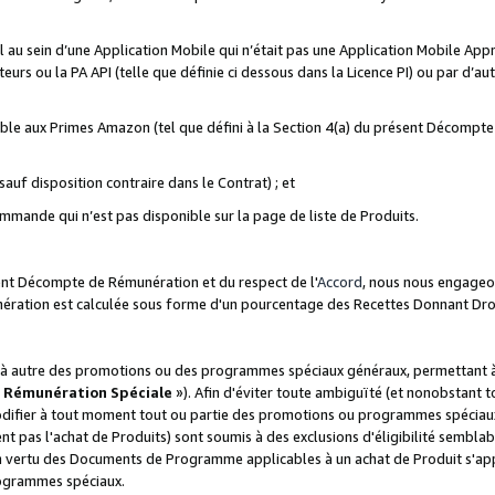
ial au sein d’une Application Mobile qui n’était pas une Application Mobile Ap
eurs ou la PA API (telle que définie ci dessous dans la Licence PI) ou par d’au
igible aux Primes Amazon (tel que défini à la Section 4(a) du présent Décomp
auf disposition contraire dans le Contrat) ; et
ommande qui n’est pas disponible sur la page de liste de Produits.
sent Décompte de Rémunération et du respect de l'
Accord
, nous nous engageo
nération est calculée sous forme d'un pourcentage des Recettes Donnant Dro
 autre des promotions ou des programmes spéciaux généraux, permettant à t
«
Rémunération Spéciale
»). Afin d'éviter toute ambiguïté (et nonobstant t
difier à tout moment tout ou partie des promotions ou programmes spéciaux.
 pas l'achat de Produits) sont soumis à des exclusions d'éligibilité semblabl
n vertu des Documents de Programme applicables à un achat de Produit s'app
rogrammes spéciaux.