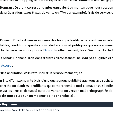
 Donnant Droit
» correspondantes équivalent au montant que nous recevons
 de préparation, taxes (taxes de vente ou TVA par exemple), frais de service, c
s Donnant Droit est remise en cause dès lors que lesdits achats ont lieu en r
lités, conditions, spécifications, déclarations et politiques que nous somme
a dernière version à jour de l'
Accord
(collectivement, les «
Documents du
 des Achats Donnant Droit dans d'autres circonstances, ne sont pas éligibles e
e
Accord
;
d'une annulation, d'un retour ou d'un remboursement ; et
 un Site d'Amazon par le biais d'une quelconque publicité que vous avez acheté
cherche ou d'autres identifiants qui comprennent le mot « amazon », « kindl
 via les liens ci-dessous) ou toute variante ou version mal orthographiée d
t de mots clés sur un Moteur de Recherche
») ;
es Déposées
ture.html?ie=UTF8&docId=1000642963