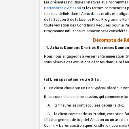
Les présentes Politiques relatives au Programme P
Partenaires d'Amazon
et les termes commençant pa
tels que définis dans l'Accord. Les droits et oblig
de la Section 3 de la Licence PI du Programme Parte
toute violation des Conditions Requises pour la Pa
Programme Influenceurs Amazon sera considérée co
Décompte de Ré
1. Achats Donnant Droit et Recettes Donnan
Nous nous engageons à verser la Rémunération Sta
sous réserve des exclusions décrites dans le prés
(a) Lien spécial sur votre Site :
i. un client clique sur un Lien Spécial placé sur vo
ii. au cours d'une même session, qui commence lorsq
A. 24 heures se sont écoulées depuis le clic,
B. le client commande un Produit, exception faite
téléchargement de logiciel Amazon ou un article «
Coin », « Livres électroniques Kindle », « Journaux