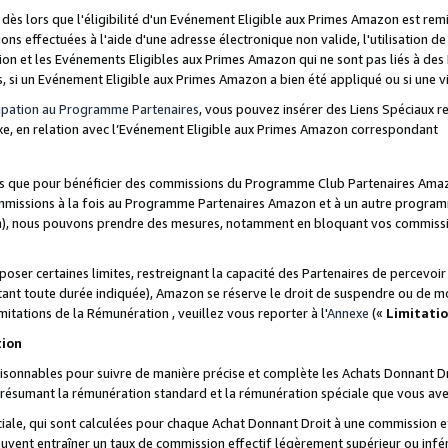
s lors que l'éligibilité d'un Evénement Eligible aux Primes Amazon est remis
ions effectuées à l'aide d'une adresse électronique non valide, l'utilisation d
on et les Evénements Eligibles aux Primes Amazon qui ne sont pas liés à des 
s, si un Evénement Eligible aux Primes Amazon a bien été appliqué ou si une vio
cipation au Programme Partenaires
, vous pouvez insérer des Liens Spéciaux 
xe, en relation avec l’Evénement Eligible aux Primes Amazon correspondant
sées que pour bénéficier des commissions du Programme Club Partenaires Amaz
mmissions à la fois au Programme Partenaires Amazon et à un autre programme
on), nous pouvons prendre des mesures, notamment en bloquant vos commission
oser certaines limites, restreignant la capacité des Partenaires de percevo
stant toute durée indiquée), Amazon se réserve le droit de suspendre ou de m
mitations de la Rémunération , veuillez vous reporter à l'
Annexe
(«
Limitati
tion
sonnables pour suivre de manière précise et complète les Achats Donnant Dro
ts résumant la rémunération standard et la rémunération spéciale que vous av
ale, qui sont calculées pour chaque Achat Donnant Droit à une commission e
uvent entraîner un taux de commission effectif légèrement supérieur ou infér