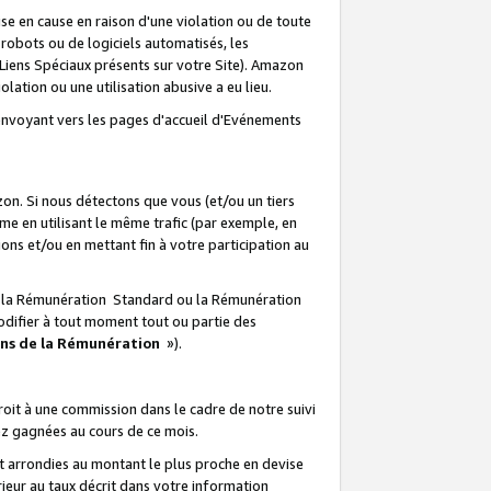
e en cause en raison d'une violation ou de toute
e robots ou de logiciels automatisés, les
Liens Spéciaux présents sur votre Site). Amazon
lation ou une utilisation abusive a eu lieu.
renvoyant vers les pages d'accueil d'Evénements
on. Si nous détectons que vous (et/ou un tiers
 en utilisant le même trafic (par exemple, en
s et/ou en mettant fin à votre participation au
ir la Rémunération Standard ou la Rémunération
odifier à tout moment tout ou partie des
ons de la Rémunération
»).
it à une commission dans le cadre de notre suivi
ez gagnées au cours de ce mois.
t arrondies au montant le plus proche en devise
ieur au taux décrit dans votre information