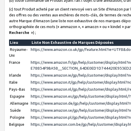
(b) toute commande de Produit ayant fait l'objet d'une annulation, d'u
(c) tout Produit acheté par un client renvoyé vers un Site d'Amazon par
des offres ou des ventes aux enchères de mots-clés, de termes de reche
autre Marque d'Amazon (une liste non exhaustive de nos marques déposée
orthographiée de ces mots (« ammazon », « amaozn » ou « kindel » par
Recherche
») ;
Lieu
Liste Non Exhaustive de Marques Déposées
Royaume-
https://www.amazon.co.uk/gp/feature.html?ie=UTF8&
Uni
France
https://www.amazon.fr/gp/help/customer/display.ht
E78834F9BA58__SECTION_64DE0ED1D744420E933ED
Irlande
https://www.amazon.ie/gp/help/customer/display.htm
Italie
https://www.amazon.it/gp/help/customer/display.html
Pays-Bas
https://www.amazon.nl/gp/help/customer/display.html
Espagne
https://www.amazon.es/gp/help/customer/display.html
Allemagne
https://www.amazon.de/gp/help/customer/display.htm
Suède
https://www.amazon.se/gp/help/customer/display.htm
Pologne
https://www.amazon.pl/gp/help/customer/display.html
Belgique
https://www.amazon.com.be/gp/help/customer/displa