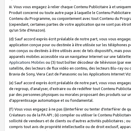
iii. Vous vous engagez à relier chaque Contenu Publicitaire à et uniqu
Produit concerné ou toute autre page à laquelle le Contenu Publicitaire
Contenu du Programme, ou conjointement avec tout Contenu du Programm
(cependant, certaines parties de votre application qui ne sont pas étroi
qu'un Site d'Amazon).
(d) Sauf accord exprès écrit préalable de notre part, vous vous engagez à
application conçue pour ou destinée à être utilisée sur les téléphones p
non conçus ou destinés à être utilisés avec de tels dispositifs, mais pouv
appareils mobiles accessible via un navigateur Internet sur une tablett
Applications Mobiles
ou (3) tout boîtier décodeur de télévision (par ex
satellite, des lecteurs de flux vidéo en continu, des lecteurs Blu-ray o
Bravia de Sony, Viera Cast de Panasonic ou les Applications Internet Viz
(e) Sauf accord exprès écrit préalable de notre part, vous vous engagez 
de regroup, d'analyser, d'extraire ou de redéfinir tout Contenu Publicitai
par des personnes physiques ou morales proposant des produits sur un
d’apprentissage automatique et ou fondamental.
(f) Vous vous engagez à ne pas (i)interférer ou tenter d'interférer de 
Créateurs ou de la PA API ; (ii) compiler ou utiliser le Contenu Publicita
sollicité de vendeurs et de clients ou d'autres activités publicitaires ; ou (
compris tout avis de propriété intellectuelle ou de droit exclusif, appar