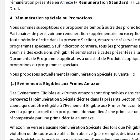
rémunération présentée en
Annexe
(«
Rémunération Standard
»). L
Droit.
4. Rémunération spéciale ou Promotions
Nous sommes susceptibles de proposer de temps à autre des promotion
Partenaires de percevoir une rémunération supplémentaire ou exceptio
toute période décrite dans la présente Section), Amazon se réserve le
programmes spéciaux. Sauf indication contraire, tous les programmes s
soumis à des exclusions d'éligibilité semblables à celles présentées à 
Documents de Programme applicables à un achat de Produit s'appliquera
promotions ou programmes spéciaux.
Nous proposons actuellement la Rémunération Spéciale suivante :
ici
(a) Evénements Eligibles aux Primes Amazon
Des Evénements Eligibles aux Primes Amazon sont disponibles dans cer
percevrez la Rémunération Spéciale décrite dans la présente Section 4(
client, qui doit être éligible à l'Evénement Eligible aux Primes Amazon te
vers la page d'accueil d'un programme donnant lieu à une prime sur un Si
récompensée par une prime décrite en Annexe.
Amazon ne versera aucune Rémunération Spéciale dès lors que l'éligibi
violation ou de toute autre utilisation abusive (par exemple, des inscrip
ou de logiciels automatisés, la participation d'une même personne à p