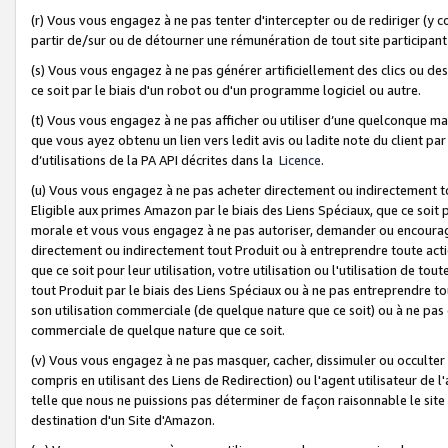
(r) Vous vous engagez à ne pas tenter d'intercepter ou de rediriger (y comp
partir de/sur ou de détourner une rémunération de tout site participa
(s) Vous vous engagez à ne pas générer artificiellement des clics ou de
ce soit par le biais d'un robot ou d'un programme logiciel ou autre.
(t) Vous vous engagez à ne pas afficher ou utiliser d’une quelconque man
que vous ayez obtenu un lien vers ledit avis ou ladite note du client par
d’utilisations de la PA API décrites dans la
Licence
.
(u) Vous vous engagez à ne pas acheter directement ou indirectement t
Eligible aux primes Amazon par le biais des Liens Spéciaux, que ce soit 
morale et vous vous engagez à ne pas autoriser, demander ou encourager
directement ou indirectement tout Produit ou à entreprendre toute acti
que ce soit pour leur utilisation, votre utilisation ou l'utilisation de
tout Produit par le biais des Liens Spéciaux ou à ne pas entreprendre t
son utilisation commerciale (de quelque nature que ce soit) ou à ne pas o
commerciale de quelque nature que ce soit.
(v) Vous vous engagez à ne pas masquer, cacher, dissimuler ou occulter 
compris en utilisant des Liens de Redirection) ou l'agent utilisateur de 
telle que nous ne puissions pas déterminer de façon raisonnable le site ou
destination d'un Site d'Amazon.