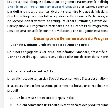
Les présentes Politiques relatives au Programme Partenaires («
Politi
d’Adhésion au Programme Partenaires d'Amazon
et les termes commenç
pas définis dans les présentes, devront s'entendre tels que définis dans 
Conditions Requises pour la Participation au Programme Partenaires, ai
de l'Accord. Afin d’éviter toute ambiguïté et sans limitation, aux fins de
Participation au Programme Partenaires, de la Licence PI du Programme 
Amazon sera considérée comme la violation d’une obligation essentielle
Décompte de Rémunération du Program
1. Achats Donnant Droit et Recettes Donnant Droit
Nous nous engageons à verser la Rémunération Standard, présentée à l
Donnant Droit
» qui – sous réserve des exclusions décrites dans le p
(a) Lien spécial sur votre Site :
i. un client clique sur un Lien Spécial placé sur votre Site à destination
ii. au cours d'une même session, qui commence lorsqu'un client clique s
produit :
A. 24 heures se sont écoulées depuis le clic,
B. le client commande un Produit, exception faite des produits numéri