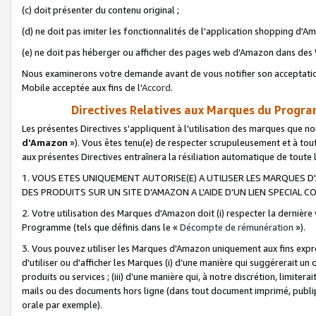
(c) doit présenter du contenu original ;
(d) ne doit pas imiter les fonctionnalités de l'application shopping d'Am
(e) ne doit pas héberger ou afficher des pages web d'Amazon dans de
Nous examinerons votre demande avant de vous notifier son acceptatio
Mobile acceptée aux fins de l'
Accord
.
Directives Relatives aux Marques du Progra
Les présentes Directives s'appliquent à l'utilisation des marques que
d'Amazon
»). Vous êtes tenu(e) de respecter scrupuleusement et à tou
aux présentes Directives entraînera la résiliation automatique de toute
1. VOUS ETES UNIQUEMENT AUTORISE(E) A UTILISER LES MARQUES D'
DES PRODUITS SUR UN SITE D'AMAZON A L'AIDE D'UN LIEN SPECIAL 
2. Votre utilisation des Marques d'Amazon doit (i) respecter la dernière
Programme (tels que définis dans le «
Décompte de rémunération
»).
3. Vous pouvez utiliser les Marques d'Amazon uniquement aux fins expr
d'utiliser ou d'afficher les Marques (i) d’une manière qui suggérerait un
produits ou services ; (iii) d’une manière qui, à notre discrétion, limit
mails ou des documents hors ligne (dans tout document imprimé, publip
orale par exemple).