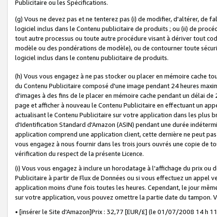
Publicitaire ou les Spécifications.
(g) Vous ne devez pas et ne tenterez pas (i) de modifier, d'altérer, de f
logiciel inclus dans le Contenu publicitaire de produits ; ou (ii) de proc
tout autre processus ou toute autre procédure visant à dériver tout c
modèle ou des pondérations de modèle), ou de contourner toute sécurité a
logiciel inclus dans le contenu publicitaire de produits.
(h) Vous vous engagez à ne pas stocker ou placer en mémoire cache tou
du Contenu Publicitaire composé d'une image pendant 24 heures maxim
d'images à des fins de le placer en mémoire cache pendant un délai de
page et afficher à nouveau le Contenu Publicitaire en effectuant un app
actualisant le Contenu Publicitaire sur votre application dans les plus 
d'Identification Standard d'Amazon (ASIN) pendant une durée indéterminé
application comprend une application client, cette dernière ne peut pa
vous engagez à nous fournir dans les trois jours ouvrés une copie de tou
vérification du respect de la présente Licence.
(i) Vous vous engagez à inclure un horodatage à l'affichage du prix ou 
Publicitaire à partir de Flux de Données ou si vous effectuez un appel ve
application moins d'une fois toutes les heures. Cependant, le jour même
sur votre application, vous pouvez omettre la partie date du tampon.
• [insérer le Site d'Amazon]Prix : 32,77 [EUR/£] (le 01/07/2008 14 h 11 