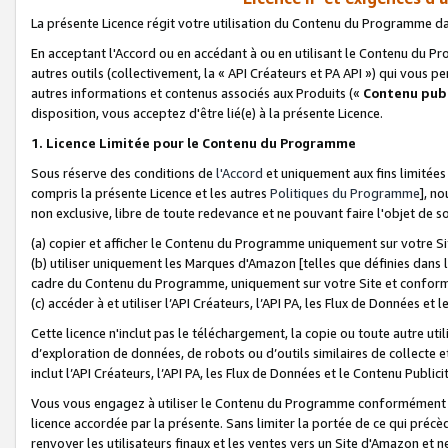
La présente Licence régit votre utilisation du Contenu du Programme d
En acceptant l'Accord ou en accédant à ou en utilisant le Contenu du P
autres outils (collectivement, la «
API Créateurs et PA API
») qui vous pe
autres informations et contenus associés aux Produits («
Contenu publ
disposition, vous acceptez d'être lié(e) à la présente Licence.
1. Licence Limitée pour le Contenu du Programme
Sous réserve des conditions de
l'Accord
et uniquement aux fins limitées
compris la présente Licence et les autres
Politiques du Programme
], n
non exclusive, libre de toute redevance et ne pouvant faire l'objet de so
(a) copier et afficher le Contenu du Programme uniquement sur votre Si
(b) utiliser uniquement les Marques d'Amazon [telles que définies dans 
cadre du Contenu du Programme, uniquement sur votre Site et confo
(c) accéder à et utiliser l’API Créateurs, l’API PA, les Flux de Données e
Cette licence n'inclut pas le téléchargement, la copie ou toute autre util
d’exploration de données, de robots ou d’outils similaires de collecte
inclut l’API Créateurs, l’API PA, les Flux de Données et le Contenu Publici
Vous vous engagez à utiliser le Contenu du Programme conformément a
licence accordée par la présente. Sans limiter la portée de ce qui pré
renvoyer les utilisateurs finaux et les ventes vers un Site d'Amazon et