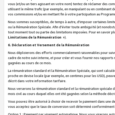
vous (et/ou un tiers agissant en votre nom) tentez de réclamer des c
utilisant le même trafic (par exemple, en manipulant ou en combinant 
vos commissions et/ou en mettant fin à votre participation au Progra
Nous sommes susceptibles, de temps à autre, d'imposer certaines limit
ou la Rémunération Spéciale. Afin d'éviter toute ambiguïté (et nonobst
tout moment tout ou partie des limitations imposées. Pour en savoir plus
Limitations de la Rémunération
»).
6. Déclaration et Versement de la Rémunération
Nous déploierons des efforts commercialement raisonnables pour suivr
cadre de notre suivi interne, et pour créer et vous fournir nos rapport
gagnées au cours de ce mois.
La rémunération standard et la Rémunération Spéciale, qui sont calcul
proche en devise locale (par exemple, en centimes pour les USD), peuve
décrit dans votre information tarifaire.
Nous verserons la rémunération standard et la rémunération spéciale da
mois civil au cours duquel elles ont été gagnées selon la méthode décr
Vous pouvez être autorisé à choisir de recevoir le paiement dans une dev
vous acceptez que le taux de conversion soit déterminé conformément
Option 1 : Paiement par virement automatique.
Nous vous virerons aut