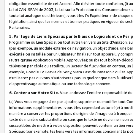
obligation essentielle de cet Accord. Afin d’éviter toute confusion, (i) a
la loi CAN-SPAM de 2003, la Loi sur la Protection des Consommateurs s
toute loi analogue ou ultérieure), vous êtes l’« Expéditeur » de chaque 
législation, ainsi que les normes et bonnes pratiques en vigueur du s
Partenaires.
5. Partage de Liens Spéciaux par le Biais de Logiciels et de Pér
Programme ou Lien Spécial ou tout autre lien vers un Site d'Amazon, au su
(par exemple, un module externe de navigation, un objet d'aide, une ba
exécutée ou installée par un utilisateur final) sur tout appareil, y comp
(autre qu'une Application Mobile Approuvée); ou (b) tout boîtier-décod
télévision par câble ou satellite, un lecteur de flux vidéo en continu, un
exemple, GoogleTV, Bravia de Sony, Viera Cast de Panasonic ou les Appli
n’utiliserez pas ou vous n’autoriserez pas un quelconque tiers à utili
d'apprentissage automatique ou une technologie connexe.
6. Contenu sur Votre Site.
Vous endossez l'entière responsabilité du
(a) Vous vous engagez à ne pas ajouter, supprimer ou modifier tout Co
informations supplémentaires ; vous êtes cependant autorisé(e) à modi
manière à conserver les proportions d’origine de l’image ou à tronquer
texte de manière substantielle ou sans que le texte ne devienne incorr
susceptibles de mettre à votre disposition peuvent contenir un lien ver
Spéciaux (par exemple, les liens vers les informations concernant la poli