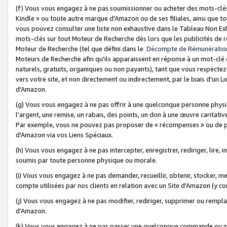
(f) Vous vous engagez à ne pas soumissionner ou acheter des mots-clés,
Kindle » ou toute autre marque d'Amazon ou de ses filiales, ainsi que t
vous pouvez consulter une liste non exhaustive dans le Tableau Non Ex
mots-clés sur tout Moteur de Recherche dès lors que les publicités de 
Moteur de Recherche (tel que défini dans le
Décompte de Rémunératio
Moteurs de Recherche afin qu'ils apparaissent en réponse à un mot-clé o
naturels, gratuits, organiques ou non payants), tant que vous respectez 
vers votre site, et non directement ou indirectement, par le biais d'un Li
d'Amazon.
(g) Vous vous engagez à ne pas offrir à une quelconque personne physi
l'argent, une remise, un rabais, des points, un don à une œuvre caritativ
Par exemple, vous ne pouvez pas proposer de « récompenses » ou de p
d'Amazon via vos Liens Spéciaux.
(h) Vous vous engagez à ne pas intercepter, enregistrer, rediriger, lire
soumis par toute personne physique ou morale.
(i) Vous vous engagez à ne pas demander, recueillir, obtenir, stocker, 
compte utilisées par nos clients en relation avec un Site d'Amazon (y c
(j) Vous vous engagez à ne pas modifier, rediriger, supprimer ou rempla
d'Amazon.
(k) Vous vous engagez à ne pas passer une quelconque commande ou init