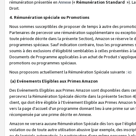
rémunération présentée en
Annexe
(«
Rémunération Standard
»). L
Droit.
4. Rémunération spéciale ou Promotions
Nous sommes susceptibles de proposer de temps à autre des promotion
Partenaires de percevoir une rémunération supplémentaire ou exceptio
toute période décrite dans la présente Section), Amazon se réserve le
programmes spéciaux. Sauf indication contraire, tous les programmes s
soumis à des exclusions d'éligibilité semblables à celles présentées à 
Documents de Programme applicables à un achat de Produit s'appliquera
promotions ou programmes spéciaux.
Nous proposons actuellement la Rémunération Spéciale suivante :
ici
(a) Evénements Eligibles aux Primes Amazon
Des Evénements Eligibles aux Primes Amazon sont disponibles dans cer
percevrez la Rémunération Spéciale décrite dans la présente Section 4(
client, qui doit être éligible à l'Evénement Eligible aux Primes Amazon te
vers la page d'accueil d'un programme donnant lieu à une prime sur un Si
récompensée par une prime décrite en Annexe.
Amazon ne versera aucune Rémunération Spéciale dès lors que l'éligibi
violation ou de toute autre utilisation abusive (par exemple, des inscrip
ou de logiciels automatisés, la participation d'une même personne à p