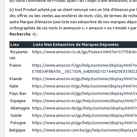
(b) toute commande de Produit ayant fait l'objet d'une annulation, d'u
(c) tout Produit acheté par un client renvoyé vers un Site d'Amazon par
des offres ou des ventes aux enchères de mots-clés, de termes de reche
autre Marque d'Amazon (une liste non exhaustive de nos marques déposée
orthographiée de ces mots (« ammazon », « amaozn » ou « kindel » par
Recherche
») ;
Lieu
Liste Non Exhaustive de Marques Déposées
Royaume-
https://www.amazon.co.uk/gp/feature.html?ie=UTF8&
Uni
France
https://www.amazon.fr/gp/help/customer/display.ht
E78834F9BA58__SECTION_64DE0ED1D744420E933ED
Irlande
https://www.amazon.ie/gp/help/customer/display.htm
Italie
https://www.amazon.it/gp/help/customer/display.html
Pays-Bas
https://www.amazon.nl/gp/help/customer/display.html
Espagne
https://www.amazon.es/gp/help/customer/display.html
Allemagne
https://www.amazon.de/gp/help/customer/display.htm
Suède
https://www.amazon.se/gp/help/customer/display.htm
Pologne
https://www.amazon.pl/gp/help/customer/display.html
Belgique
https://www.amazon.com.be/gp/help/customer/displa