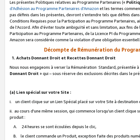
Les présentes Politiques relatives au Programme Partenaires («
Politi
d’Adhésion au Programme Partenaires d'Amazon
et les termes commenç
pas définis dans les présentes, devront s'entendre tels que définis dans 
Conditions Requises pour la Participation au Programme Partenaires, ai
de l'Accord. Afin d’éviter toute ambiguïté et sans limitation, aux fins de
Participation au Programme Partenaires, de la Licence PI du Programme 
Amazon sera considérée comme la violation d’une obligation essentielle
Décompte de Rémunération du Program
1. Achats Donnant Droit et Recettes Donnant Droit
Nous nous engageons à verser la Rémunération Standard, présentée à l
Donnant Droit
» qui – sous réserve des exclusions décrites dans le p
(a) Lien spécial sur votre Site :
i. un client clique sur un Lien Spécial placé sur votre Site à destination
ii. au cours d'une même session, qui commence lorsqu'un client clique s
produit :
A. 24 heures se sont écoulées depuis le clic,
B. le client commande un Produit, exception faite des produits numéri