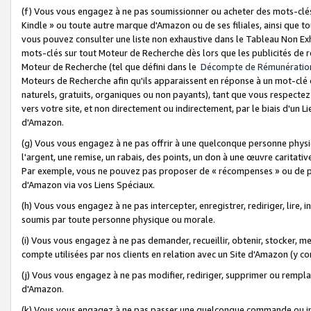
(f) Vous vous engagez à ne pas soumissionner ou acheter des mots-clés,
Kindle » ou toute autre marque d'Amazon ou de ses filiales, ainsi que t
vous pouvez consulter une liste non exhaustive dans le Tableau Non Ex
mots-clés sur tout Moteur de Recherche dès lors que les publicités de 
Moteur de Recherche (tel que défini dans le
Décompte de Rémunératio
Moteurs de Recherche afin qu'ils apparaissent en réponse à un mot-clé o
naturels, gratuits, organiques ou non payants), tant que vous respectez 
vers votre site, et non directement ou indirectement, par le biais d'un Li
d'Amazon.
(g) Vous vous engagez à ne pas offrir à une quelconque personne physi
l'argent, une remise, un rabais, des points, un don à une œuvre caritativ
Par exemple, vous ne pouvez pas proposer de « récompenses » ou de p
d'Amazon via vos Liens Spéciaux.
(h) Vous vous engagez à ne pas intercepter, enregistrer, rediriger, lire
soumis par toute personne physique ou morale.
(i) Vous vous engagez à ne pas demander, recueillir, obtenir, stocker, 
compte utilisées par nos clients en relation avec un Site d'Amazon (y c
(j) Vous vous engagez à ne pas modifier, rediriger, supprimer ou rempla
d'Amazon.
(k) Vous vous engagez à ne pas passer une quelconque commande ou init