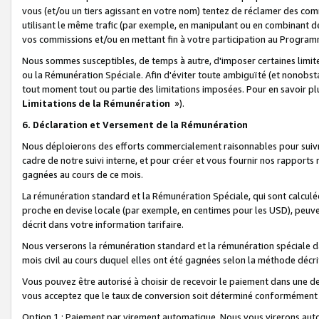
vous (et/ou un tiers agissant en votre nom) tentez de réclamer des c
utilisant le même trafic (par exemple, en manipulant ou en combinant 
vos commissions et/ou en mettant fin à votre participation au Progra
Nous sommes susceptibles, de temps à autre, d'imposer certaines limit
ou la Rémunération Spéciale. Afin d'éviter toute ambiguïté (et nonobst
tout moment tout ou partie des limitations imposées. Pour en savoir plus
Limitations de la Rémunération
»).
6. Déclaration et Versement de la Rémunération
Nous déploierons des efforts commercialement raisonnables pour suivr
cadre de notre suivi interne, et pour créer et vous fournir nos rapport
gagnées au cours de ce mois.
La rémunération standard et la Rémunération Spéciale, qui sont calcul
proche en devise locale (par exemple, en centimes pour les USD), peuve
décrit dans votre information tarifaire.
Nous verserons la rémunération standard et la rémunération spéciale da
mois civil au cours duquel elles ont été gagnées selon la méthode décr
Vous pouvez être autorisé à choisir de recevoir le paiement dans une dev
vous acceptez que le taux de conversion soit déterminé conformément
Option 1 : Paiement par virement automatique.
Nous vous virerons aut