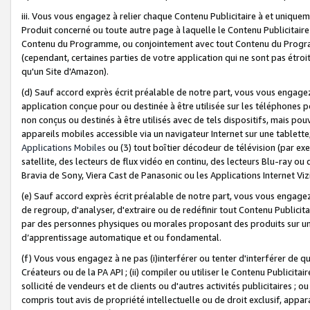
iii. Vous vous engagez à relier chaque Contenu Publicitaire à et uniqu
Produit concerné ou toute autre page à laquelle le Contenu Publicitaire
Contenu du Programme, ou conjointement avec tout Contenu du Programm
(cependant, certaines parties de votre application qui ne sont pas étroi
qu'un Site d'Amazon).
(d) Sauf accord exprès écrit préalable de notre part, vous vous engagez à
application conçue pour ou destinée à être utilisée sur les téléphones p
non conçus ou destinés à être utilisés avec de tels dispositifs, mais pouv
appareils mobiles accessible via un navigateur Internet sur une tablett
Applications Mobiles
ou (3) tout boîtier décodeur de télévision (par ex
satellite, des lecteurs de flux vidéo en continu, des lecteurs Blu-ray o
Bravia de Sony, Viera Cast de Panasonic ou les Applications Internet Viz
(e) Sauf accord exprès écrit préalable de notre part, vous vous engagez 
de regroup, d'analyser, d'extraire ou de redéfinir tout Contenu Publicitai
par des personnes physiques ou morales proposant des produits sur un
d’apprentissage automatique et ou fondamental.
(f) Vous vous engagez à ne pas (i)interférer ou tenter d'interférer de 
Créateurs ou de la PA API ; (ii) compiler ou utiliser le Contenu Publicita
sollicité de vendeurs et de clients ou d'autres activités publicitaires ; ou (
compris tout avis de propriété intellectuelle ou de droit exclusif, appar