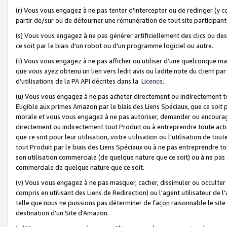
(r) Vous vous engagez à ne pas tenter d'intercepter ou de rediriger (y comp
partir de/sur ou de détourner une rémunération de tout site participa
(s) Vous vous engagez à ne pas générer artificiellement des clics ou de
ce soit par le biais d'un robot ou d'un programme logiciel ou autre.
(t) Vous vous engagez à ne pas afficher ou utiliser d’une quelconque man
que vous ayez obtenu un lien vers ledit avis ou ladite note du client par
d’utilisations de la PA API décrites dans la
Licence
.
(u) Vous vous engagez à ne pas acheter directement ou indirectement t
Eligible aux primes Amazon par le biais des Liens Spéciaux, que ce soit 
morale et vous vous engagez à ne pas autoriser, demander ou encourager
directement ou indirectement tout Produit ou à entreprendre toute acti
que ce soit pour leur utilisation, votre utilisation ou l'utilisation de
tout Produit par le biais des Liens Spéciaux ou à ne pas entreprendre t
son utilisation commerciale (de quelque nature que ce soit) ou à ne pas o
commerciale de quelque nature que ce soit.
(v) Vous vous engagez à ne pas masquer, cacher, dissimuler ou occulter 
compris en utilisant des Liens de Redirection) ou l'agent utilisateur de 
telle que nous ne puissions pas déterminer de façon raisonnable le site ou
destination d'un Site d'Amazon.