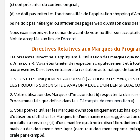
(c) doit présenter du contenu original ;
(d) ne doit pas imiter les fonctionnalités de l'application shopping d'Am
(e) ne doit pas héberger ou afficher des pages web d'Amazon dans de
Nous examinerons votre demande avant de vous notifier son acceptatio
Mobile acceptée aux fins de l'
Accord
.
Directives Relatives aux Marques du Progra
Les présentes Directives s'appliquent à l'utilisation des marques que
d'Amazon
»). Vous êtes tenu(e) de respecter scrupuleusement et à tou
aux présentes Directives entraînera la résiliation automatique de toute
1. VOUS ETES UNIQUEMENT AUTORISE(E) A UTILISER LES MARQUES D'
DES PRODUITS SUR UN SITE D'AMAZON A L'AIDE D'UN LIEN SPECIAL 
2. Votre utilisation des Marques d'Amazon doit (i) respecter la dernière
Programme (tels que définis dans le «
Décompte de rémunération
»).
3. Vous pouvez utiliser les Marques d'Amazon uniquement aux fins expr
d'utiliser ou d'afficher les Marques (i) d’une manière qui suggérerait un
produits ou services ; (iii) d’une manière qui, à notre discrétion, limit
mails ou des documents hors ligne (dans tout document imprimé, publip
orale par exemple).