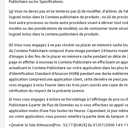
Publicitaire ou les Spécifications.
(g) Vous ne devez pas et ne tenterez pas (i) de modifier, d'altérer, de f
logiciel inclus dans le Contenu publicitaire de produits ; ou (ii) de proc
tout autre processus ou toute autre procédure visant à dériver tout c
modèle ou des pondérations de modèle), ou de contourner toute sécurité a
logiciel inclus dans le contenu publicitaire de produits.
(h) Vous vous engagez à ne pas stocker ou placer en mémoire cache tou
du Contenu Publicitaire composé d'une image pendant 24 heures maxim
d'images à des fins de le placer en mémoire cache pendant un délai de
page et afficher à nouveau le Contenu Publicitaire en effectuant un app
actualisant le Contenu Publicitaire sur votre application dans les plus 
d'Identification Standard d'Amazon (ASIN) pendant une durée indéterminé
application comprend une application client, cette dernière ne peut pa
vous engagez à nous fournir dans les trois jours ouvrés une copie de tou
vérification du respect de la présente Licence.
(i) Vous vous engagez à inclure un horodatage à l'affichage du prix ou 
Publicitaire à partir de Flux de Données ou si vous effectuez un appel ve
application moins d'une fois toutes les heures. Cependant, le jour même
sur votre application, vous pouvez omettre la partie date du tampon.
• [insérer le Site d'Amazon]Prix : 32,77 [EUR/£] (le 01/07/2008 14 h 11 