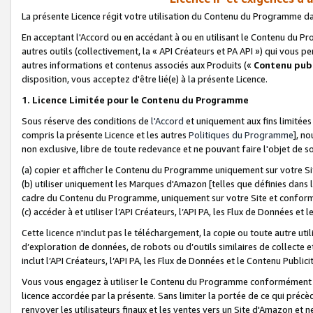
La présente Licence régit votre utilisation du Contenu du Programme d
En acceptant l'Accord ou en accédant à ou en utilisant le Contenu du P
autres outils (collectivement, la «
API Créateurs et PA API
») qui vous pe
autres informations et contenus associés aux Produits («
Contenu publ
disposition, vous acceptez d'être lié(e) à la présente Licence.
1. Licence Limitée pour le Contenu du Programme
Sous réserve des conditions de
l'Accord
et uniquement aux fins limitées
compris la présente Licence et les autres
Politiques du Programme
], n
non exclusive, libre de toute redevance et ne pouvant faire l'objet de so
(a) copier et afficher le Contenu du Programme uniquement sur votre Si
(b) utiliser uniquement les Marques d'Amazon [telles que définies dans 
cadre du Contenu du Programme, uniquement sur votre Site et confo
(c) accéder à et utiliser l’API Créateurs, l’API PA, les Flux de Données e
Cette licence n'inclut pas le téléchargement, la copie ou toute autre util
d’exploration de données, de robots ou d’outils similaires de collecte
inclut l’API Créateurs, l’API PA, les Flux de Données et le Contenu Publici
Vous vous engagez à utiliser le Contenu du Programme conformément a
licence accordée par la présente. Sans limiter la portée de ce qui pré
renvoyer les utilisateurs finaux et les ventes vers un Site d'Amazon et