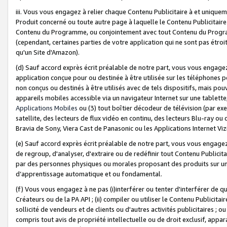
iii. Vous vous engagez à relier chaque Contenu Publicitaire à et uniqu
Produit concerné ou toute autre page à laquelle le Contenu Publicitaire
Contenu du Programme, ou conjointement avec tout Contenu du Programm
(cependant, certaines parties de votre application qui ne sont pas étroi
qu'un Site d'Amazon).
(d) Sauf accord exprès écrit préalable de notre part, vous vous engagez à
application conçue pour ou destinée à être utilisée sur les téléphones p
non conçus ou destinés à être utilisés avec de tels dispositifs, mais pouv
appareils mobiles accessible via un navigateur Internet sur une tablett
Applications Mobiles
ou (3) tout boîtier décodeur de télévision (par ex
satellite, des lecteurs de flux vidéo en continu, des lecteurs Blu-ray o
Bravia de Sony, Viera Cast de Panasonic ou les Applications Internet Viz
(e) Sauf accord exprès écrit préalable de notre part, vous vous engagez 
de regroup, d'analyser, d'extraire ou de redéfinir tout Contenu Publicitai
par des personnes physiques ou morales proposant des produits sur un
d’apprentissage automatique et ou fondamental.
(f) Vous vous engagez à ne pas (i)interférer ou tenter d'interférer de 
Créateurs ou de la PA API ; (ii) compiler ou utiliser le Contenu Publicita
sollicité de vendeurs et de clients ou d'autres activités publicitaires ; ou (
compris tout avis de propriété intellectuelle ou de droit exclusif, appar