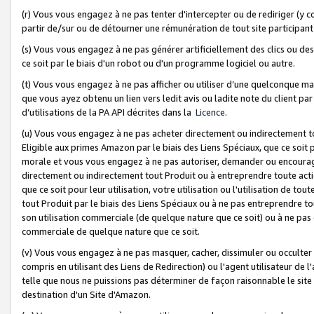
(r) Vous vous engagez à ne pas tenter d'intercepter ou de rediriger (y comp
partir de/sur ou de détourner une rémunération de tout site participa
(s) Vous vous engagez à ne pas générer artificiellement des clics ou de
ce soit par le biais d'un robot ou d'un programme logiciel ou autre.
(t) Vous vous engagez à ne pas afficher ou utiliser d’une quelconque man
que vous ayez obtenu un lien vers ledit avis ou ladite note du client par
d’utilisations de la PA API décrites dans la
Licence
.
(u) Vous vous engagez à ne pas acheter directement ou indirectement t
Eligible aux primes Amazon par le biais des Liens Spéciaux, que ce soit 
morale et vous vous engagez à ne pas autoriser, demander ou encourager
directement ou indirectement tout Produit ou à entreprendre toute acti
que ce soit pour leur utilisation, votre utilisation ou l'utilisation de
tout Produit par le biais des Liens Spéciaux ou à ne pas entreprendre t
son utilisation commerciale (de quelque nature que ce soit) ou à ne pas o
commerciale de quelque nature que ce soit.
(v) Vous vous engagez à ne pas masquer, cacher, dissimuler ou occulter 
compris en utilisant des Liens de Redirection) ou l'agent utilisateur de 
telle que nous ne puissions pas déterminer de façon raisonnable le site ou
destination d'un Site d'Amazon.