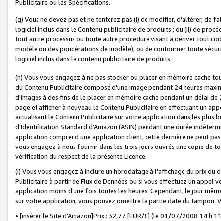
Publicitaire ou les Spécifications.
(g) Vous ne devez pas et ne tenterez pas (i) de modifier, d'altérer, de f
logiciel inclus dans le Contenu publicitaire de produits ; ou (ii) de proc
tout autre processus ou toute autre procédure visant à dériver tout c
modèle ou des pondérations de modèle), ou de contourner toute sécurité a
logiciel inclus dans le contenu publicitaire de produits.
(h) Vous vous engagez à ne pas stocker ou placer en mémoire cache tou
du Contenu Publicitaire composé d'une image pendant 24 heures maxim
d'images à des fins de le placer en mémoire cache pendant un délai de
page et afficher à nouveau le Contenu Publicitaire en effectuant un app
actualisant le Contenu Publicitaire sur votre application dans les plus 
d'Identification Standard d'Amazon (ASIN) pendant une durée indéterminé
application comprend une application client, cette dernière ne peut pa
vous engagez à nous fournir dans les trois jours ouvrés une copie de tou
vérification du respect de la présente Licence.
(i) Vous vous engagez à inclure un horodatage à l'affichage du prix ou 
Publicitaire à partir de Flux de Données ou si vous effectuez un appel ve
application moins d'une fois toutes les heures. Cependant, le jour même
sur votre application, vous pouvez omettre la partie date du tampon.
• [insérer le Site d'Amazon]Prix : 32,77 [EUR/£] (le 01/07/2008 14 h 11 