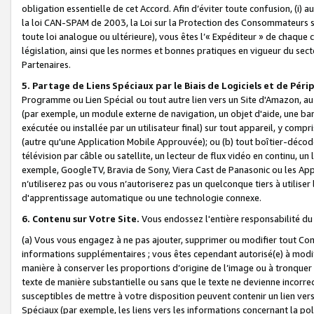
obligation essentielle de cet Accord. Afin d’éviter toute confusion, (i) a
la loi CAN-SPAM de 2003, la Loi sur la Protection des Consommateurs s
toute loi analogue ou ultérieure), vous êtes l’« Expéditeur » de chaque 
législation, ainsi que les normes et bonnes pratiques en vigueur du s
Partenaires.
5. Partage de Liens Spéciaux par le Biais de Logiciels et de Pér
Programme ou Lien Spécial ou tout autre lien vers un Site d'Amazon, au su
(par exemple, un module externe de navigation, un objet d'aide, une ba
exécutée ou installée par un utilisateur final) sur tout appareil, y comp
(autre qu'une Application Mobile Approuvée); ou (b) tout boîtier-décod
télévision par câble ou satellite, un lecteur de flux vidéo en continu, un
exemple, GoogleTV, Bravia de Sony, Viera Cast de Panasonic ou les Appli
n’utiliserez pas ou vous n’autoriserez pas un quelconque tiers à utili
d'apprentissage automatique ou une technologie connexe.
6. Contenu sur Votre Site.
Vous endossez l'entière responsabilité du
(a) Vous vous engagez à ne pas ajouter, supprimer ou modifier tout Co
informations supplémentaires ; vous êtes cependant autorisé(e) à modi
manière à conserver les proportions d’origine de l’image ou à tronquer
texte de manière substantielle ou sans que le texte ne devienne incorr
susceptibles de mettre à votre disposition peuvent contenir un lien ver
Spéciaux (par exemple, les liens vers les informations concernant la poli