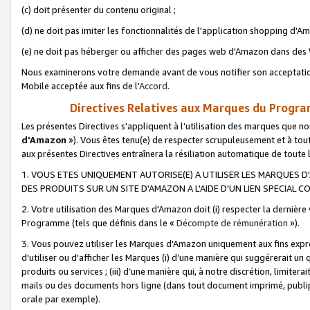
(c) doit présenter du contenu original ;
(d) ne doit pas imiter les fonctionnalités de l'application shopping d'Am
(e) ne doit pas héberger ou afficher des pages web d'Amazon dans de
Nous examinerons votre demande avant de vous notifier son acceptatio
Mobile acceptée aux fins de l'
Accord
.
Directives Relatives aux Marques du Progra
Les présentes Directives s'appliquent à l'utilisation des marques que
d'Amazon
»). Vous êtes tenu(e) de respecter scrupuleusement et à tou
aux présentes Directives entraînera la résiliation automatique de toute
1. VOUS ETES UNIQUEMENT AUTORISE(E) A UTILISER LES MARQUES D'
DES PRODUITS SUR UN SITE D'AMAZON A L'AIDE D'UN LIEN SPECIAL 
2. Votre utilisation des Marques d'Amazon doit (i) respecter la dernière
Programme (tels que définis dans le «
Décompte de rémunération
»).
3. Vous pouvez utiliser les Marques d'Amazon uniquement aux fins expr
d'utiliser ou d'afficher les Marques (i) d’une manière qui suggérerait un
produits ou services ; (iii) d’une manière qui, à notre discrétion, limit
mails ou des documents hors ligne (dans tout document imprimé, publip
orale par exemple).