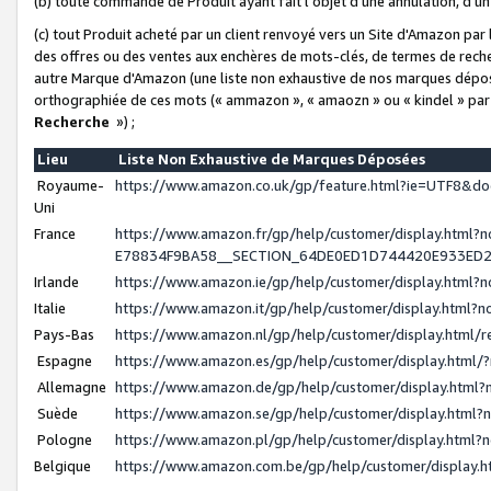
(b) toute commande de Produit ayant fait l'objet d'une annulation, d'u
(c) tout Produit acheté par un client renvoyé vers un Site d'Amazon par
des offres ou des ventes aux enchères de mots-clés, de termes de reche
autre Marque d'Amazon (une liste non exhaustive de nos marques déposée
orthographiée de ces mots (« ammazon », « amaozn » ou « kindel » par
Recherche
») ;
Lieu
Liste Non Exhaustive de Marques Déposées
Royaume-
https://www.amazon.co.uk/gp/feature.html?ie=UTF8&
Uni
France
https://www.amazon.fr/gp/help/customer/display.ht
E78834F9BA58__SECTION_64DE0ED1D744420E933ED
Irlande
https://www.amazon.ie/gp/help/customer/display.htm
Italie
https://www.amazon.it/gp/help/customer/display.html
Pays-Bas
https://www.amazon.nl/gp/help/customer/display.html
Espagne
https://www.amazon.es/gp/help/customer/display.html
Allemagne
https://www.amazon.de/gp/help/customer/display.htm
Suède
https://www.amazon.se/gp/help/customer/display.htm
Pologne
https://www.amazon.pl/gp/help/customer/display.html
Belgique
https://www.amazon.com.be/gp/help/customer/displa