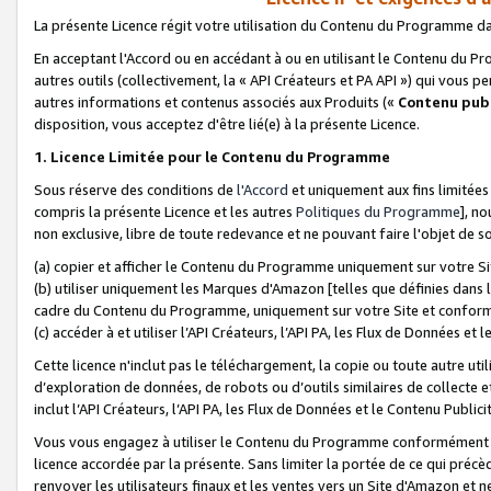
La présente Licence régit votre utilisation du Contenu du Programme d
En acceptant l'Accord ou en accédant à ou en utilisant le Contenu du P
autres outils (collectivement, la «
API Créateurs et PA API
») qui vous pe
autres informations et contenus associés aux Produits («
Contenu publ
disposition, vous acceptez d'être lié(e) à la présente Licence.
1. Licence Limitée pour le Contenu du Programme
Sous réserve des conditions de
l'Accord
et uniquement aux fins limitées
compris la présente Licence et les autres
Politiques du Programme
], n
non exclusive, libre de toute redevance et ne pouvant faire l'objet de so
(a) copier et afficher le Contenu du Programme uniquement sur votre Si
(b) utiliser uniquement les Marques d'Amazon [telles que définies dans 
cadre du Contenu du Programme, uniquement sur votre Site et confo
(c) accéder à et utiliser l’API Créateurs, l’API PA, les Flux de Données e
Cette licence n'inclut pas le téléchargement, la copie ou toute autre util
d’exploration de données, de robots ou d’outils similaires de collecte
inclut l’API Créateurs, l’API PA, les Flux de Données et le Contenu Publici
Vous vous engagez à utiliser le Contenu du Programme conformément a
licence accordée par la présente. Sans limiter la portée de ce qui pré
renvoyer les utilisateurs finaux et les ventes vers un Site d'Amazon et