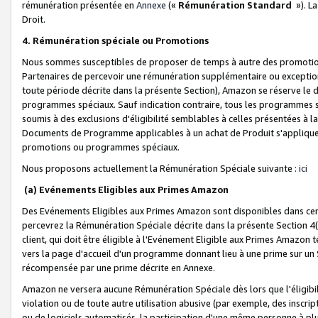
rémunération présentée en
Annexe
(«
Rémunération Standard
»). L
Droit.
4. Rémunération spéciale ou Promotions
Nous sommes susceptibles de proposer de temps à autre des promotion
Partenaires de percevoir une rémunération supplémentaire ou exceptio
toute période décrite dans la présente Section), Amazon se réserve le
programmes spéciaux. Sauf indication contraire, tous les programmes s
soumis à des exclusions d'éligibilité semblables à celles présentées à 
Documents de Programme applicables à un achat de Produit s'appliquera
promotions ou programmes spéciaux.
Nous proposons actuellement la Rémunération Spéciale suivante :
ici
(a) Evénements Eligibles aux Primes Amazon
Des Evénements Eligibles aux Primes Amazon sont disponibles dans cer
percevrez la Rémunération Spéciale décrite dans la présente Section 4(
client, qui doit être éligible à l'Evénement Eligible aux Primes Amazon te
vers la page d'accueil d'un programme donnant lieu à une prime sur un Si
récompensée par une prime décrite en Annexe.
Amazon ne versera aucune Rémunération Spéciale dès lors que l'éligibi
violation ou de toute autre utilisation abusive (par exemple, des inscrip
ou de logiciels automatisés, la participation d'une même personne à p