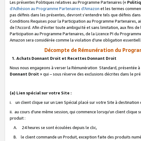
Les présentes Politiques relatives au Programme Partenaires («
Politi
d’Adhésion au Programme Partenaires d'Amazon
et les termes commenç
pas définis dans les présentes, devront s'entendre tels que définis dans 
Conditions Requises pour la Participation au Programme Partenaires, ai
de l'Accord. Afin d’éviter toute ambiguïté et sans limitation, aux fins de
Participation au Programme Partenaires, de la Licence PI du Programme 
Amazon sera considérée comme la violation d’une obligation essentielle
Décompte de Rémunération du Program
1. Achats Donnant Droit et Recettes Donnant Droit
Nous nous engageons à verser la Rémunération Standard, présentée à l
Donnant Droit
» qui – sous réserve des exclusions décrites dans le p
(a) Lien spécial sur votre Site :
i. un client clique sur un Lien Spécial placé sur votre Site à destination
ii. au cours d'une même session, qui commence lorsqu'un client clique s
produit :
A. 24 heures se sont écoulées depuis le clic,
B. le client commande un Produit, exception faite des produits numéri