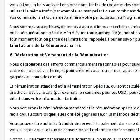
vous (et/ou un tiers agissant en votre nom) tentez de réclamer des c
utilisant le même trafic (par exemple, en manipulant ou en combinant 
vos commissions et/ou en mettant fin à votre participation au Progra
Nous sommes susceptibles, de temps à autre, d'imposer certaines limit
ou la Rémunération Spéciale. Afin d'éviter toute ambiguïté (et nonobst
tout moment tout ou partie des limitations imposées. Pour en savoir plus
Limitations de la Rémunération
»).
6. Déclaration et Versement de la Rémunération
Nous déploierons des efforts commercialement raisonnables pour suivr
cadre de notre suivi interne, et pour créer et vous fournir nos rapport
gagnées au cours de ce mois.
La rémunération standard et la Rémunération Spéciale, qui sont calcul
proche en devise locale (par exemple, en centimes pour les USD), peuve
décrit dans votre information tarifaire.
Nous verserons la rémunération standard et la rémunération spéciale da
mois civil au cours duquel elles ont été gagnées selon la méthode décr
Vous pouvez être autorisé à choisir de recevoir le paiement dans une dev
vous acceptez que le taux de conversion soit déterminé conformément
Option 1 : Paiement par virement automatique.
Nous vous virerons aut