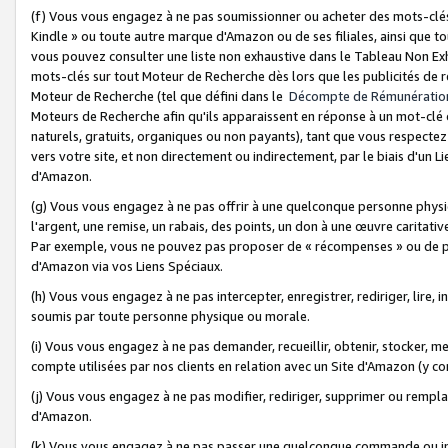
(f) Vous vous engagez à ne pas soumissionner ou acheter des mots-clés,
Kindle » ou toute autre marque d'Amazon ou de ses filiales, ainsi que t
vous pouvez consulter une liste non exhaustive dans le Tableau Non Ex
mots-clés sur tout Moteur de Recherche dès lors que les publicités de 
Moteur de Recherche (tel que défini dans le
Décompte de Rémunératio
Moteurs de Recherche afin qu'ils apparaissent en réponse à un mot-clé o
naturels, gratuits, organiques ou non payants), tant que vous respectez 
vers votre site, et non directement ou indirectement, par le biais d'un Li
d'Amazon.
(g) Vous vous engagez à ne pas offrir à une quelconque personne physi
l'argent, une remise, un rabais, des points, un don à une œuvre caritativ
Par exemple, vous ne pouvez pas proposer de « récompenses » ou de p
d'Amazon via vos Liens Spéciaux.
(h) Vous vous engagez à ne pas intercepter, enregistrer, rediriger, lire
soumis par toute personne physique ou morale.
(i) Vous vous engagez à ne pas demander, recueillir, obtenir, stocker, 
compte utilisées par nos clients en relation avec un Site d'Amazon (y c
(j) Vous vous engagez à ne pas modifier, rediriger, supprimer ou rempla
d'Amazon.
(k) Vous vous engagez à ne pas passer une quelconque commande ou init