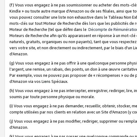
(f) Vous vous engagez à ne pas soumissionner ou acheter des mots-clés,
Kindle » ou toute autre marque d'Amazon ou de ses filiales, ainsi que t
vous pouvez consulter une liste non exhaustive dans le Tableau Non Ex
mots-clés sur tout Moteur de Recherche dès lors que les publicités de 
Moteur de Recherche (tel que défini dans le
Décompte de Rémunératio
Moteurs de Recherche afin qu'ils apparaissent en réponse à un mot-clé o
naturels, gratuits, organiques ou non payants), tant que vous respectez 
vers votre site, et non directement ou indirectement, par le biais d'un Li
d'Amazon.
(g) Vous vous engagez à ne pas offrir à une quelconque personne physi
l'argent, une remise, un rabais, des points, un don à une œuvre caritativ
Par exemple, vous ne pouvez pas proposer de « récompenses » ou de p
d'Amazon via vos Liens Spéciaux.
(h) Vous vous engagez à ne pas intercepter, enregistrer, rediriger, lire
soumis par toute personne physique ou morale.
(i) Vous vous engagez à ne pas demander, recueillir, obtenir, stocker, 
compte utilisées par nos clients en relation avec un Site d'Amazon (y c
(j) Vous vous engagez à ne pas modifier, rediriger, supprimer ou rempla
d'Amazon.
(k) Vous vous engagez à ne pas passer une quelconque commande ou init