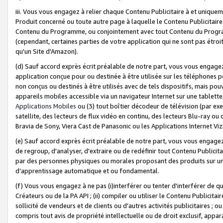
iii. Vous vous engagez à relier chaque Contenu Publicitaire à et uniqu
Produit concerné ou toute autre page à laquelle le Contenu Publicitaire
Contenu du Programme, ou conjointement avec tout Contenu du Programm
(cependant, certaines parties de votre application qui ne sont pas étroi
qu'un Site d'Amazon).
(d) Sauf accord exprès écrit préalable de notre part, vous vous engagez à
application conçue pour ou destinée à être utilisée sur les téléphones p
non conçus ou destinés à être utilisés avec de tels dispositifs, mais pouv
appareils mobiles accessible via un navigateur Internet sur une tablett
Applications Mobiles
ou (3) tout boîtier décodeur de télévision (par ex
satellite, des lecteurs de flux vidéo en continu, des lecteurs Blu-ray o
Bravia de Sony, Viera Cast de Panasonic ou les Applications Internet Viz
(e) Sauf accord exprès écrit préalable de notre part, vous vous engagez 
de regroup, d'analyser, d'extraire ou de redéfinir tout Contenu Publicitai
par des personnes physiques ou morales proposant des produits sur un
d’apprentissage automatique et ou fondamental.
(f) Vous vous engagez à ne pas (i)interférer ou tenter d'interférer de 
Créateurs ou de la PA API ; (ii) compiler ou utiliser le Contenu Publicita
sollicité de vendeurs et de clients ou d'autres activités publicitaires ; ou (
compris tout avis de propriété intellectuelle ou de droit exclusif, appar