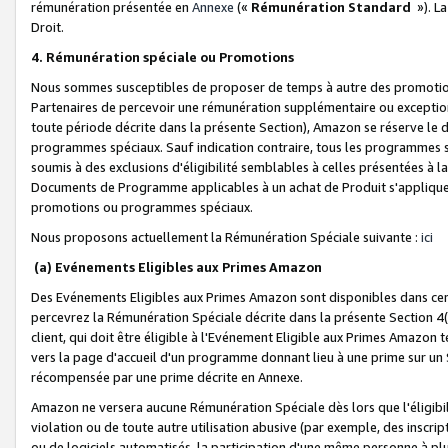
rémunération présentée en
Annexe
(«
Rémunération Standard
»). L
Droit.
4. Rémunération spéciale ou Promotions
Nous sommes susceptibles de proposer de temps à autre des promotion
Partenaires de percevoir une rémunération supplémentaire ou exceptio
toute période décrite dans la présente Section), Amazon se réserve le
programmes spéciaux. Sauf indication contraire, tous les programmes s
soumis à des exclusions d'éligibilité semblables à celles présentées à 
Documents de Programme applicables à un achat de Produit s'appliquera
promotions ou programmes spéciaux.
Nous proposons actuellement la Rémunération Spéciale suivante :
ici
(a) Evénements Eligibles aux Primes Amazon
Des Evénements Eligibles aux Primes Amazon sont disponibles dans cer
percevrez la Rémunération Spéciale décrite dans la présente Section 4(
client, qui doit être éligible à l'Evénement Eligible aux Primes Amazon te
vers la page d'accueil d'un programme donnant lieu à une prime sur un Si
récompensée par une prime décrite en Annexe.
Amazon ne versera aucune Rémunération Spéciale dès lors que l'éligibi
violation ou de toute autre utilisation abusive (par exemple, des inscrip
ou de logiciels automatisés, la participation d'une même personne à p