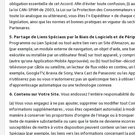
obligation essentielle de cet Accord. Afin d’éviter toute confusion, (i) a
la loi CAN-SPAM de 2003, la Loi sur la Protection des Consommateurs s
toute loi analogue ou ultérieure), vous êtes l’« Expéditeur » de chaque 
législation, ainsi que les normes et bonnes pratiques en vigueur du s
Partenaires.
5. Partage de Liens Spéciaux par le Biais de Logiciels et de Pér
Programme ou Lien Spécial ou tout autre lien vers un Site d'Amazon, au su
(par exemple, un module externe de navigation, un objet d'aide, une ba
exécutée ou installée par un utilisateur final) sur tout appareil, y comp
(autre qu'une Application Mobile Approuvée); ou (b) tout boîtier-décod
télévision par câble ou satellite, un lecteur de flux vidéo en continu, un
exemple, GoogleTV, Bravia de Sony, Viera Cast de Panasonic ou les Appli
n’utiliserez pas ou vous n’autoriserez pas un quelconque tiers à utili
d'apprentissage automatique ou une technologie connexe.
6. Contenu sur Votre Site.
Vous endossez l'entière responsabilité du
(a) Vous vous engagez à ne pas ajouter, supprimer ou modifier tout Co
informations supplémentaires ; vous êtes cependant autorisé(e) à modi
manière à conserver les proportions d’origine de l’image ou à tronquer
texte de manière substantielle ou sans que le texte ne devienne incorr
susceptibles de mettre à votre disposition peuvent contenir un lien ver
Spéciaux (par exemple, les liens vers les informations concernant la poli