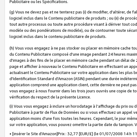
Publicitaire ou les Spécifications.
(g) Vous ne devez pas et ne tenterez pas (i) de modifier, d'altérer, de f
logiciel inclus dans le Contenu publicitaire de produits ; ou (ii) de proc
tout autre processus ou toute autre procédure visant à dériver tout c
modèle ou des pondérations de modèle), ou de contourner toute sécurité a
logiciel inclus dans le contenu publicitaire de produits.
(h) Vous vous engagez à ne pas stocker ou placer en mémoire cache tou
du Contenu Publicitaire composé d'une image pendant 24 heures maxim
d'images à des fins de le placer en mémoire cache pendant un délai de
page et afficher à nouveau le Contenu Publicitaire en effectuant un app
actualisant le Contenu Publicitaire sur votre application dans les plus 
d'Identification Standard d'Amazon (ASIN) pendant une durée indéterminé
application comprend une application client, cette dernière ne peut pa
vous engagez à nous fournir dans les trois jours ouvrés une copie de tou
vérification du respect de la présente Licence.
(i) Vous vous engagez à inclure un horodatage à l'affichage du prix ou 
Publicitaire à partir de Flux de Données ou si vous effectuez un appel ve
application moins d'une fois toutes les heures. Cependant, le jour même
sur votre application, vous pouvez omettre la partie date du tampon.
• [insérer le Site d'Amazon]Prix : 32,77 [EUR/£] (le 01/07/2008 14 h 11 