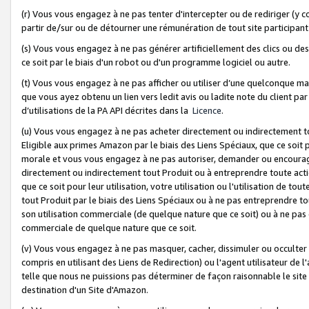
(r) Vous vous engagez à ne pas tenter d'intercepter ou de rediriger (y comp
partir de/sur ou de détourner une rémunération de tout site participa
(s) Vous vous engagez à ne pas générer artificiellement des clics ou de
ce soit par le biais d'un robot ou d'un programme logiciel ou autre.
(t) Vous vous engagez à ne pas afficher ou utiliser d’une quelconque man
que vous ayez obtenu un lien vers ledit avis ou ladite note du client par
d’utilisations de la PA API décrites dans la
Licence
.
(u) Vous vous engagez à ne pas acheter directement ou indirectement t
Eligible aux primes Amazon par le biais des Liens Spéciaux, que ce soit 
morale et vous vous engagez à ne pas autoriser, demander ou encourager
directement ou indirectement tout Produit ou à entreprendre toute acti
que ce soit pour leur utilisation, votre utilisation ou l'utilisation de
tout Produit par le biais des Liens Spéciaux ou à ne pas entreprendre t
son utilisation commerciale (de quelque nature que ce soit) ou à ne pas o
commerciale de quelque nature que ce soit.
(v) Vous vous engagez à ne pas masquer, cacher, dissimuler ou occulter 
compris en utilisant des Liens de Redirection) ou l'agent utilisateur de 
telle que nous ne puissions pas déterminer de façon raisonnable le site ou
destination d'un Site d'Amazon.