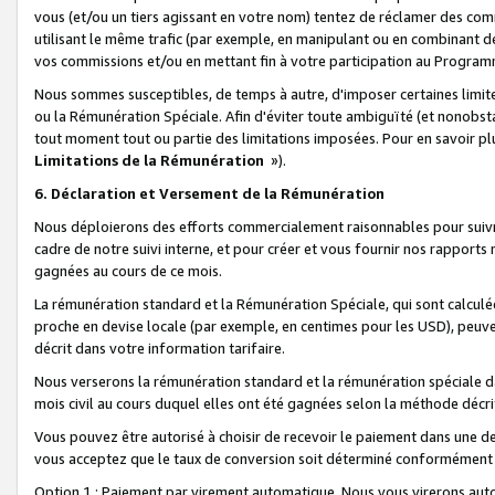
vous (et/ou un tiers agissant en votre nom) tentez de réclamer des c
utilisant le même trafic (par exemple, en manipulant ou en combinant 
vos commissions et/ou en mettant fin à votre participation au Progra
Nous sommes susceptibles, de temps à autre, d'imposer certaines limit
ou la Rémunération Spéciale. Afin d'éviter toute ambiguïté (et nonobst
tout moment tout ou partie des limitations imposées. Pour en savoir plus
Limitations de la Rémunération
»).
6. Déclaration et Versement de la Rémunération
Nous déploierons des efforts commercialement raisonnables pour suivr
cadre de notre suivi interne, et pour créer et vous fournir nos rapport
gagnées au cours de ce mois.
La rémunération standard et la Rémunération Spéciale, qui sont calcul
proche en devise locale (par exemple, en centimes pour les USD), peuve
décrit dans votre information tarifaire.
Nous verserons la rémunération standard et la rémunération spéciale da
mois civil au cours duquel elles ont été gagnées selon la méthode décr
Vous pouvez être autorisé à choisir de recevoir le paiement dans une dev
vous acceptez que le taux de conversion soit déterminé conformément
Option 1 : Paiement par virement automatique.
Nous vous virerons aut