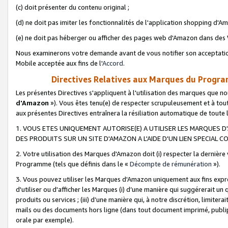
(c) doit présenter du contenu original ;
(d) ne doit pas imiter les fonctionnalités de l'application shopping d'Am
(e) ne doit pas héberger ou afficher des pages web d'Amazon dans de
Nous examinerons votre demande avant de vous notifier son acceptatio
Mobile acceptée aux fins de l'
Accord
.
Directives Relatives aux Marques du Progra
Les présentes Directives s'appliquent à l'utilisation des marques que
d'Amazon
»). Vous êtes tenu(e) de respecter scrupuleusement et à tou
aux présentes Directives entraînera la résiliation automatique de toute
1. VOUS ETES UNIQUEMENT AUTORISE(E) A UTILISER LES MARQUES D'
DES PRODUITS SUR UN SITE D'AMAZON A L'AIDE D'UN LIEN SPECIAL 
2. Votre utilisation des Marques d'Amazon doit (i) respecter la dernière
Programme (tels que définis dans le «
Décompte de rémunération
»).
3. Vous pouvez utiliser les Marques d'Amazon uniquement aux fins expr
d'utiliser ou d'afficher les Marques (i) d’une manière qui suggérerait un
produits ou services ; (iii) d’une manière qui, à notre discrétion, limit
mails ou des documents hors ligne (dans tout document imprimé, publip
orale par exemple).