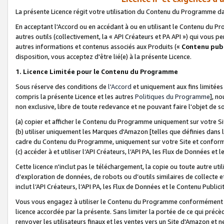
La présente Licence régit votre utilisation du Contenu du Programme d
En acceptant l'Accord ou en accédant à ou en utilisant le Contenu du P
autres outils (collectivement, la «
API Créateurs et PA API
») qui vous pe
autres informations et contenus associés aux Produits («
Contenu publ
disposition, vous acceptez d'être lié(e) à la présente Licence.
1. Licence Limitée pour le Contenu du Programme
Sous réserve des conditions de
l'Accord
et uniquement aux fins limitées
compris la présente Licence et les autres
Politiques du Programme
], n
non exclusive, libre de toute redevance et ne pouvant faire l'objet de so
(a) copier et afficher le Contenu du Programme uniquement sur votre Si
(b) utiliser uniquement les Marques d'Amazon [telles que définies dans 
cadre du Contenu du Programme, uniquement sur votre Site et confo
(c) accéder à et utiliser l’API Créateurs, l’API PA, les Flux de Données e
Cette licence n'inclut pas le téléchargement, la copie ou toute autre util
d’exploration de données, de robots ou d’outils similaires de collecte
inclut l’API Créateurs, l’API PA, les Flux de Données et le Contenu Publici
Vous vous engagez à utiliser le Contenu du Programme conformément a
licence accordée par la présente. Sans limiter la portée de ce qui pré
renvoyer les utilisateurs finaux et les ventes vers un Site d'Amazon et