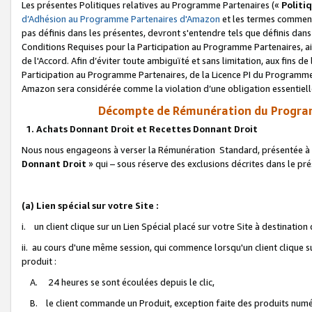
Les présentes Politiques relatives au Programme Partenaires («
Politi
d’Adhésion au Programme Partenaires d'Amazon
et les termes commenç
pas définis dans les présentes, devront s'entendre tels que définis dans 
Conditions Requises pour la Participation au Programme Partenaires, ai
de l'Accord. Afin d’éviter toute ambiguïté et sans limitation, aux fins de
Participation au Programme Partenaires, de la Licence PI du Programme 
Amazon sera considérée comme la violation d’une obligation essentielle
Décompte de Rémunération du Program
1. Achats Donnant Droit et Recettes Donnant Droit
Nous nous engageons à verser la Rémunération Standard, présentée à l
Donnant Droit
» qui – sous réserve des exclusions décrites dans le p
(a) Lien spécial sur votre Site :
i. un client clique sur un Lien Spécial placé sur votre Site à destination
ii. au cours d'une même session, qui commence lorsqu'un client clique s
produit :
A. 24 heures se sont écoulées depuis le clic,
B. le client commande un Produit, exception faite des produits numéri