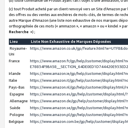
(b) toute commande de Produit ayant fait l'objet d'une annulation, d'u
(c) tout Produit acheté par un client renvoyé vers un Site d'Amazon par
des offres ou des ventes aux enchères de mots-clés, de termes de reche
autre Marque d'Amazon (une liste non exhaustive de nos marques déposée
orthographiée de ces mots (« ammazon », « amaozn » ou « kindel » par
Recherche
») ;
Lieu
Liste Non Exhaustive de Marques Déposées
Royaume-
https://www.amazon.co.uk/gp/feature.html?ie=UTF8&
Uni
France
https://www.amazon.fr/gp/help/customer/display.ht
E78834F9BA58__SECTION_64DE0ED1D744420E933ED
Irlande
https://www.amazon.ie/gp/help/customer/display.htm
Italie
https://www.amazon.it/gp/help/customer/display.html
Pays-Bas
https://www.amazon.nl/gp/help/customer/display.html
Espagne
https://www.amazon.es/gp/help/customer/display.html
Allemagne
https://www.amazon.de/gp/help/customer/display.htm
Suède
https://www.amazon.se/gp/help/customer/display.htm
Pologne
https://www.amazon.pl/gp/help/customer/display.html
Belgique
https://www.amazon.com.be/gp/help/customer/displa