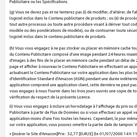
Publicitaire ou les Spécifications.
(g) Vous ne devez pas et ne tenterez pas (i) de modifier, d'altérer, de f
logiciel inclus dans le Contenu publicitaire de produits ; ou (ii) de proc
tout autre processus ou toute autre procédure visant à dériver tout c
modèle ou des pondérations de modèle), ou de contourner toute sécurité a
logiciel inclus dans le contenu publicitaire de produits.
(h) Vous vous engagez à ne pas stocker ou placer en mémoire cache tou
du Contenu Publicitaire composé d'une image pendant 24 heures maxim
d'images à des fins de le placer en mémoire cache pendant un délai de
page et afficher à nouveau le Contenu Publicitaire en effectuant un app
actualisant le Contenu Publicitaire sur votre application dans les plus 
d'Identification Standard d'Amazon (ASIN) pendant une durée indéterminé
application comprend une application client, cette dernière ne peut pa
vous engagez à nous fournir dans les trois jours ouvrés une copie de tou
vérification du respect de la présente Licence.
(i) Vous vous engagez à inclure un horodatage à l'affichage du prix ou 
Publicitaire à partir de Flux de Données ou si vous effectuez un appel ve
application moins d'une fois toutes les heures. Cependant, le jour même
sur votre application, vous pouvez omettre la partie date du tampon.
• [insérer le Site d'Amazon]Prix : 32,77 [EUR/£] (le 01/07/2008 14 h 11 