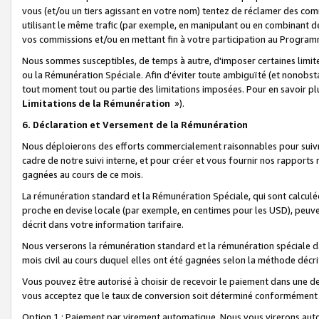
vous (et/ou un tiers agissant en votre nom) tentez de réclamer des c
utilisant le même trafic (par exemple, en manipulant ou en combinant 
vos commissions et/ou en mettant fin à votre participation au Progra
Nous sommes susceptibles, de temps à autre, d'imposer certaines limit
ou la Rémunération Spéciale. Afin d'éviter toute ambiguïté (et nonobst
tout moment tout ou partie des limitations imposées. Pour en savoir plus
Limitations de la Rémunération
»).
6. Déclaration et Versement de la Rémunération
Nous déploierons des efforts commercialement raisonnables pour suivr
cadre de notre suivi interne, et pour créer et vous fournir nos rapport
gagnées au cours de ce mois.
La rémunération standard et la Rémunération Spéciale, qui sont calcul
proche en devise locale (par exemple, en centimes pour les USD), peuve
décrit dans votre information tarifaire.
Nous verserons la rémunération standard et la rémunération spéciale da
mois civil au cours duquel elles ont été gagnées selon la méthode décr
Vous pouvez être autorisé à choisir de recevoir le paiement dans une dev
vous acceptez que le taux de conversion soit déterminé conformément
Option 1 : Paiement par virement automatique.
Nous vous virerons aut