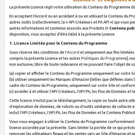
La présente Licence régit votre utilisation du Contenu du Programme d
En acceptant l'Accord ou en accédant à ou en utilisant le Contenu du P
autres outils (collectivement, la «
API Créateurs et PA API
») qui vous pe
autres informations et contenus associés aux Produits («
Contenu publ
disposition, vous acceptez d'être lié(e) à la présente Licence.
1. Licence Limitée pour le Contenu du Programme
Sous réserve des conditions de
l'Accord
et uniquement aux fins limitées
compris la présente Licence et les autres
Politiques du Programme
], n
non exclusive, libre de toute redevance et ne pouvant faire l'objet de so
(a) copier et afficher le Contenu du Programme uniquement sur votre Si
(b) utiliser uniquement les Marques d'Amazon [telles que définies dans 
cadre du Contenu du Programme, uniquement sur votre Site et confo
(c) accéder à et utiliser l’API Créateurs, l’API PA, les Flux de Données e
Cette licence n'inclut pas le téléchargement, la copie ou toute autre util
d’exploration de données, de robots ou d’outils similaires de collecte
inclut l’API Créateurs, l’API PA, les Flux de Données et le Contenu Publici
Vous vous engagez à utiliser le Contenu du Programme conformément a
licence accordée par la présente. Sans limiter la portée de ce qui pré
renvoyer les utilisateurs finaux et les ventes vers un Site d'Amazon et