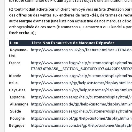
(b) toute commande de Produit ayant fait l'objet d'une annulation, d'u
(c) tout Produit acheté par un client renvoyé vers un Site d'Amazon par
des offres ou des ventes aux enchères de mots-clés, de termes de reche
autre Marque d'Amazon (une liste non exhaustive de nos marques déposée
orthographiée de ces mots (« ammazon », « amaozn » ou « kindel » par
Recherche
») ;
Lieu
Liste Non Exhaustive de Marques Déposées
Royaume-
https://www.amazon.co.uk/gp/feature.html?ie=UTF8&
Uni
France
https://www.amazon.fr/gp/help/customer/display.ht
E78834F9BA58__SECTION_64DE0ED1D744420E933ED
Irlande
https://www.amazon.ie/gp/help/customer/display.htm
Italie
https://www.amazon.it/gp/help/customer/display.html
Pays-Bas
https://www.amazon.nl/gp/help/customer/display.html
Espagne
https://www.amazon.es/gp/help/customer/display.html
Allemagne
https://www.amazon.de/gp/help/customer/display.htm
Suède
https://www.amazon.se/gp/help/customer/display.htm
Pologne
https://www.amazon.pl/gp/help/customer/display.html
Belgique
https://www.amazon.com.be/gp/help/customer/displa