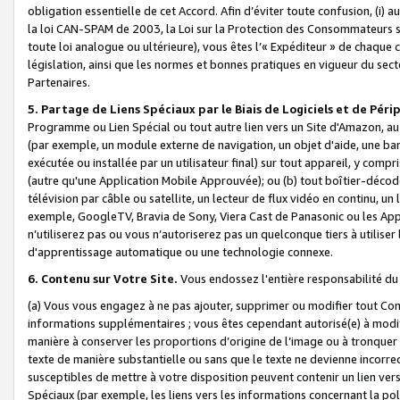
obligation essentielle de cet Accord. Afin d’éviter toute confusion, (i) a
la loi CAN-SPAM de 2003, la Loi sur la Protection des Consommateurs s
toute loi analogue ou ultérieure), vous êtes l’« Expéditeur » de chaque 
législation, ainsi que les normes et bonnes pratiques en vigueur du s
Partenaires.
5. Partage de Liens Spéciaux par le Biais de Logiciels et de Pér
Programme ou Lien Spécial ou tout autre lien vers un Site d'Amazon, au su
(par exemple, un module externe de navigation, un objet d'aide, une ba
exécutée ou installée par un utilisateur final) sur tout appareil, y comp
(autre qu'une Application Mobile Approuvée); ou (b) tout boîtier-décod
télévision par câble ou satellite, un lecteur de flux vidéo en continu, un
exemple, GoogleTV, Bravia de Sony, Viera Cast de Panasonic ou les Appli
n’utiliserez pas ou vous n’autoriserez pas un quelconque tiers à utili
d'apprentissage automatique ou une technologie connexe.
6. Contenu sur Votre Site.
Vous endossez l'entière responsabilité du
(a) Vous vous engagez à ne pas ajouter, supprimer ou modifier tout Co
informations supplémentaires ; vous êtes cependant autorisé(e) à modi
manière à conserver les proportions d’origine de l’image ou à tronquer
texte de manière substantielle ou sans que le texte ne devienne incorr
susceptibles de mettre à votre disposition peuvent contenir un lien ver
Spéciaux (par exemple, les liens vers les informations concernant la poli