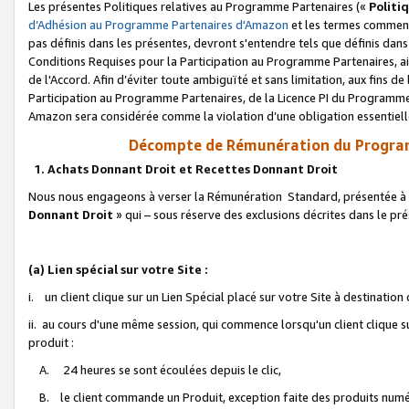
Les présentes Politiques relatives au Programme Partenaires («
Politi
d’Adhésion au Programme Partenaires d'Amazon
et les termes commenç
pas définis dans les présentes, devront s'entendre tels que définis dans 
Conditions Requises pour la Participation au Programme Partenaires, ai
de l'Accord. Afin d’éviter toute ambiguïté et sans limitation, aux fins de
Participation au Programme Partenaires, de la Licence PI du Programme 
Amazon sera considérée comme la violation d’une obligation essentielle
Décompte de Rémunération du Program
1. Achats Donnant Droit et Recettes Donnant Droit
Nous nous engageons à verser la Rémunération Standard, présentée à l
Donnant Droit
» qui – sous réserve des exclusions décrites dans le p
(a) Lien spécial sur votre Site :
i. un client clique sur un Lien Spécial placé sur votre Site à destination
ii. au cours d'une même session, qui commence lorsqu'un client clique s
produit :
A. 24 heures se sont écoulées depuis le clic,
B. le client commande un Produit, exception faite des produits numéri