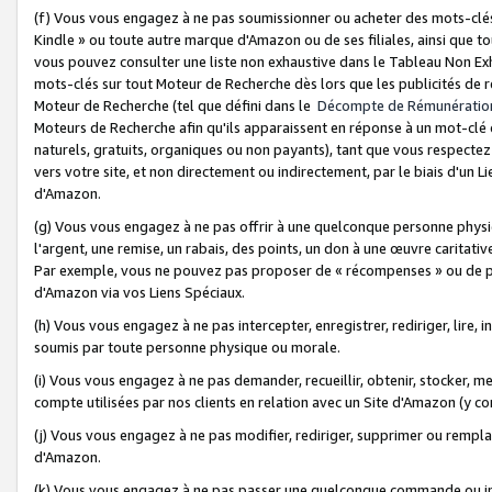
(f) Vous vous engagez à ne pas soumissionner ou acheter des mots-clés,
Kindle » ou toute autre marque d'Amazon ou de ses filiales, ainsi que t
vous pouvez consulter une liste non exhaustive dans le Tableau Non Ex
mots-clés sur tout Moteur de Recherche dès lors que les publicités de 
Moteur de Recherche (tel que défini dans le
Décompte de Rémunératio
Moteurs de Recherche afin qu'ils apparaissent en réponse à un mot-clé o
naturels, gratuits, organiques ou non payants), tant que vous respectez 
vers votre site, et non directement ou indirectement, par le biais d'un Li
d'Amazon.
(g) Vous vous engagez à ne pas offrir à une quelconque personne physi
l'argent, une remise, un rabais, des points, un don à une œuvre caritativ
Par exemple, vous ne pouvez pas proposer de « récompenses » ou de p
d'Amazon via vos Liens Spéciaux.
(h) Vous vous engagez à ne pas intercepter, enregistrer, rediriger, lire
soumis par toute personne physique ou morale.
(i) Vous vous engagez à ne pas demander, recueillir, obtenir, stocker, 
compte utilisées par nos clients en relation avec un Site d'Amazon (y c
(j) Vous vous engagez à ne pas modifier, rediriger, supprimer ou rempla
d'Amazon.
(k) Vous vous engagez à ne pas passer une quelconque commande ou init