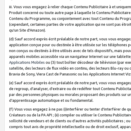
iii. Vous vous engagez à relier chaque Contenu Publicitaire à et uniqu
Produit concerné ou toute autre page à laquelle le Contenu Publicitaire
Contenu du Programme, ou conjointement avec tout Contenu du Programm
(cependant, certaines parties de votre application qui ne sont pas étroi
qu'un Site d'Amazon).
(d) Sauf accord exprès écrit préalable de notre part, vous vous engagez à
application conçue pour ou destinée à être utilisée sur les téléphones p
non conçus ou destinés à être utilisés avec de tels dispositifs, mais pouv
appareils mobiles accessible via un navigateur Internet sur une tablett
Applications Mobiles
ou (3) tout boîtier décodeur de télévision (par ex
satellite, des lecteurs de flux vidéo en continu, des lecteurs Blu-ray o
Bravia de Sony, Viera Cast de Panasonic ou les Applications Internet Viz
(e) Sauf accord exprès écrit préalable de notre part, vous vous engagez 
de regroup, d'analyser, d'extraire ou de redéfinir tout Contenu Publicitai
par des personnes physiques ou morales proposant des produits sur un
d’apprentissage automatique et ou fondamental.
(f) Vous vous engagez à ne pas (i)interférer ou tenter d'interférer de 
Créateurs ou de la PA API ; (ii) compiler ou utiliser le Contenu Publicita
sollicité de vendeurs et de clients ou d'autres activités publicitaires ; ou (
compris tout avis de propriété intellectuelle ou de droit exclusif, appar