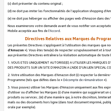
(c) doit présenter du contenu original ;
(d) ne doit pas imiter les fonctionnalités de l'application shopping d'Am
(e) ne doit pas héberger ou afficher des pages web d'Amazon dans de
Nous examinerons votre demande avant de vous notifier son acceptatio
Mobile acceptée aux fins de l'
Accord
.
Directives Relatives aux Marques du Progra
Les présentes Directives s'appliquent à l'utilisation des marques que
d'Amazon
»). Vous êtes tenu(e) de respecter scrupuleusement et à tou
aux présentes Directives entraînera la résiliation automatique de toute
1. VOUS ETES UNIQUEMENT AUTORISE(E) A UTILISER LES MARQUES D'
DES PRODUITS SUR UN SITE D'AMAZON A L'AIDE D'UN LIEN SPECIAL 
2. Votre utilisation des Marques d'Amazon doit (i) respecter la dernière
Programme (tels que définis dans le «
Décompte de rémunération
»).
3. Vous pouvez utiliser les Marques d'Amazon uniquement aux fins expr
d'utiliser ou d'afficher les Marques (i) d’une manière qui suggérerait un
produits ou services ; (iii) d’une manière qui, à notre discrétion, limit
mails ou des documents hors ligne (dans tout document imprimé, publip
orale par exemple).