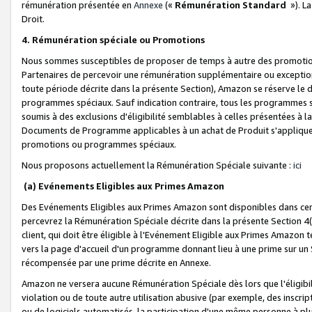
rémunération présentée en
Annexe
(«
Rémunération Standard
»). L
Droit.
4. Rémunération spéciale ou Promotions
Nous sommes susceptibles de proposer de temps à autre des promotion
Partenaires de percevoir une rémunération supplémentaire ou exceptio
toute période décrite dans la présente Section), Amazon se réserve le
programmes spéciaux. Sauf indication contraire, tous les programmes s
soumis à des exclusions d'éligibilité semblables à celles présentées à 
Documents de Programme applicables à un achat de Produit s'appliquera
promotions ou programmes spéciaux.
Nous proposons actuellement la Rémunération Spéciale suivante :
ici
(a) Evénements Eligibles aux Primes Amazon
Des Evénements Eligibles aux Primes Amazon sont disponibles dans cer
percevrez la Rémunération Spéciale décrite dans la présente Section 4(
client, qui doit être éligible à l'Evénement Eligible aux Primes Amazon te
vers la page d'accueil d'un programme donnant lieu à une prime sur un Si
récompensée par une prime décrite en Annexe.
Amazon ne versera aucune Rémunération Spéciale dès lors que l'éligibi
violation ou de toute autre utilisation abusive (par exemple, des inscrip
ou de logiciels automatisés, la participation d'une même personne à p