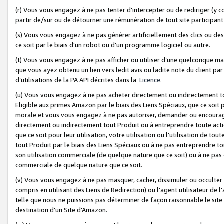
(r) Vous vous engagez à ne pas tenter d'intercepter ou de rediriger (y comp
partir de/sur ou de détourner une rémunération de tout site participa
(s) Vous vous engagez à ne pas générer artificiellement des clics ou de
ce soit par le biais d'un robot ou d'un programme logiciel ou autre.
(t) Vous vous engagez à ne pas afficher ou utiliser d’une quelconque man
que vous ayez obtenu un lien vers ledit avis ou ladite note du client par
d’utilisations de la PA API décrites dans la
Licence
.
(u) Vous vous engagez à ne pas acheter directement ou indirectement t
Eligible aux primes Amazon par le biais des Liens Spéciaux, que ce soit 
morale et vous vous engagez à ne pas autoriser, demander ou encourager
directement ou indirectement tout Produit ou à entreprendre toute acti
que ce soit pour leur utilisation, votre utilisation ou l'utilisation de
tout Produit par le biais des Liens Spéciaux ou à ne pas entreprendre t
son utilisation commerciale (de quelque nature que ce soit) ou à ne pas o
commerciale de quelque nature que ce soit.
(v) Vous vous engagez à ne pas masquer, cacher, dissimuler ou occulter 
compris en utilisant des Liens de Redirection) ou l'agent utilisateur de 
telle que nous ne puissions pas déterminer de façon raisonnable le site ou
destination d'un Site d'Amazon.