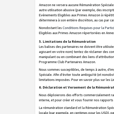
Amazon ne versera aucune Rémunération Spéciale dè
autre utilisation abusive (par exemple, des inscript
Evénements Eligibles aux Primes Amazon à répétiti
déterminera à son entière discrétion, au cas par ca
Nonobstant les
Conditions Requises pour la Parti
Eligibles aux Primes Amazon répertoriées en Anne
5. Limitations de la Rémunération
Les balises des partenaires ne doivent être utili
agissant en votre nom) tentez de réclamer des co
manipulant ou en combinant des liens d'attributi
Programme Club Partenaires Amazon.
Nous sommes susceptibles, de temps à autre, d'imp
Spéciale. Afin d'éviter toute ambiguïté (et nonob
limitations imposées. Pour en savoir plus sur les Li
6. Déclaration et Versement de la Rémunéra
Nous déploierons des efforts commercialement rai
interne, et pour créer et vous fournir nos rappor
La rémunération standard et la Rémunération Spéci
locale (par exemple, en centimes pour les USD), pe