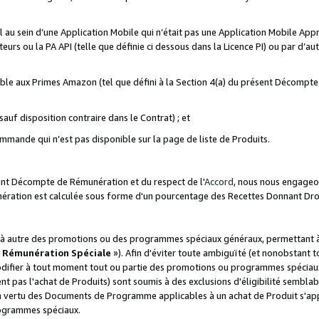
ial au sein d’une Application Mobile qui n’était pas une Application Mobile Ap
eurs ou la PA API (telle que définie ci dessous dans la Licence PI) ou par d’au
igible aux Primes Amazon (tel que défini à la Section 4(a) du présent Décomp
auf disposition contraire dans le Contrat) ; et
ommande qui n’est pas disponible sur la page de liste de Produits.
sent Décompte de Rémunération et du respect de l'
Accord
, nous nous engageo
nération est calculée sous forme d'un pourcentage des Recettes Donnant Dro
 autre des promotions ou des programmes spéciaux généraux, permettant à t
«
Rémunération Spéciale
»). Afin d'éviter toute ambiguïté (et nonobstant t
difier à tout moment tout ou partie des promotions ou programmes spéciaux.
 pas l'achat de Produits) sont soumis à des exclusions d'éligibilité semblabl
n vertu des Documents de Programme applicables à un achat de Produit s'app
rogrammes spéciaux.