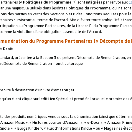
artenaires («
Politiques du Programme
») sont intégrées par renvoi aux
C
r une majuscule utilisés dans lesdites Politiques du Programme, qui ne sont 
ations des parties en vertu des Sections 3 et 6 des Conditions Requises pour l
naires survivront au terme de l'Accord. Afin d’éviter toute ambiguïté et sans l
rticipation au Programme Partenaires, de la Licence PI du Programme Partenai
mme la violation d’une obligation essentielle de l'Accord.
munération du Programme Partenaires (« Décompte de 
t Droit
ndard, présentée à la Section 3 du présent Décompte de Rémunération, en r
ent Décompte de Rémunération – ont lieu lorsque :
tre Site à destination d'un Site d'Amazon ; et
u'un client clique sur ledit Lien Spécial et prend fin lorsque le premier des
 des produits numériques vendus sous la dénomination (ainsi que déterminé 
 Amazon Music », « Histoires courtes d’Amazon », « e-Docs », « Amazon Prim
 Kindle », « Blogs Kindle », « Flux d’informations Kindle » ou « Magazines éle