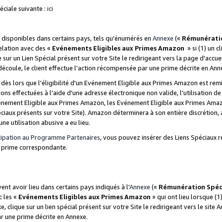
ciale suivante :
ici
disponibles dans certains pays, tels qu'énumérés en
Annexe
(«
Rémunérati
relation avec des «
Evénements Eligibles aux Primes Amazon
» si (1) un c
 sur un Lien Spécial présent sur votre Site le redirigeant vers la page d'acc
 découle, le client effectue l'action récompensée par une prime décrite en Ann
s lors que l'éligibilité d'un Evénement Eligible aux Primes Amazon est remis
ions effectuées à l'aide d'une adresse électronique non valide, l'utilisation d
nement Eligible aux Primes Amazon, les Evénement Eligible aux Primes Amazo
ciaux présents sur votre Site). Amazon déterminera à son entière discrétion, 
ne utilisation abusive a eu lieu.
cipation au Programme Partenaires
, vous pouvez insérer des Liens Spéciaux r
la prime correspondante.
t avoir lieu dans certains pays indiqués à l'
Annexe
(«
Rémunération Spéc
c les «
Evénements Eligibles aux Primes Amazon
» qui ont lieu lorsque (1)
 clique sur un lien spécial présent sur votre Site le redirigeant vers le site 
ar une prime décrite en Annexe.