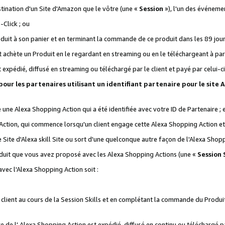
stination d'un Site d'Amazon que le vôtre (une «
Session
»), l'un des événemen
Click ; ou
it à son panier et en terminant la commande de ce produit dans les 89 jours sui
achète un Produit en le regardant en streaming ou en le téléchargeant à part
st expédié, diffusé en streaming ou téléchargé par le client et payé par celui-ci
 pour les partenaires utilisant un identifiant partenaire pour le si
ge une Alexa Shopping Action qui a été identifiée avec votre ID de Partenaire ; 
Action, qui commence lorsqu'un client engage cette Alexa Shopping Action et s
 Site d'Alexa skill Site ou sort d'une quelconque autre façon de l'Alexa Shop
uit que vous avez proposé avec les Alexa Shopping Actions (une «
Session S
vec l'Alexa Shopping Action soit :
 client au cours de la Session Skills et en complétant la commande du Produ
 de l' Alexa Shopping Action est expédié, diffusé en continu ou téléchargé par