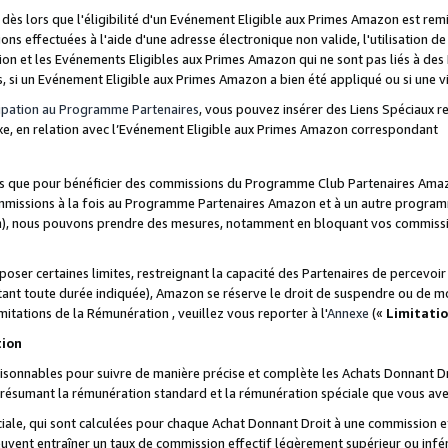
s lors que l'éligibilité d'un Evénement Eligible aux Primes Amazon est remis
ions effectuées à l'aide d'une adresse électronique non valide, l'utilisation d
on et les Evénements Eligibles aux Primes Amazon qui ne sont pas liés à des 
s, si un Evénement Eligible aux Primes Amazon a bien été appliqué ou si une vio
cipation au Programme Partenaires
, vous pouvez insérer des Liens Spéciaux 
xe, en relation avec l’Evénement Eligible aux Primes Amazon correspondant
sées que pour bénéficier des commissions du Programme Club Partenaires Amaz
mmissions à la fois au Programme Partenaires Amazon et à un autre programme
on), nous pouvons prendre des mesures, notamment en bloquant vos commission
oser certaines limites, restreignant la capacité des Partenaires de percevo
stant toute durée indiquée), Amazon se réserve le droit de suspendre ou de m
mitations de la Rémunération , veuillez vous reporter à l'
Annexe
(«
Limitati
tion
sonnables pour suivre de manière précise et complète les Achats Donnant Dro
ts résumant la rémunération standard et la rémunération spéciale que vous av
ale, qui sont calculées pour chaque Achat Donnant Droit à une commission e
uvent entraîner un taux de commission effectif légèrement supérieur ou infér