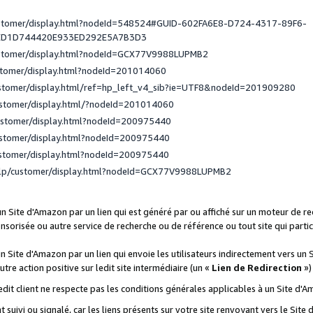
ustomer/display.html?nodeId=548524#GUID-602FA6E8-D724-4317-89F6-
ED1D744420E933ED292E5A7B3D3
ustomer/display.html?nodeId=GCX77V9988LUPMB2
stomer/display.html?nodeId=201014060
ustomer/display.html/ref=hp_left_v4_sib?ie=UTF8&nodeId=201909280
ustomer/display.html/?nodeId=201014060
ustomer/display.html?nodeId=200975440
ustomer/display.html?nodeId=200975440
ustomer/display.html?nodeId=200975440
elp/customer/display.html?nodeId=GCX77V9988LUPMB2
 un Site d'Amazon par un lien qui est généré par ou affiché sur un moteur de 
onsorisée ou autre service de recherche ou de référence ou tout site qui part
un Site d'Amazon par un lien qui envoie les utilisateurs indirectement vers un 
autre action positive sur ledit site intermédiaire (un «
Lien de Redirection
»)
 ledit client ne respecte pas les conditions générales applicables à un Site d'
t suivi ou signalé, car les liens présents sur votre site renvoyant vers le Si