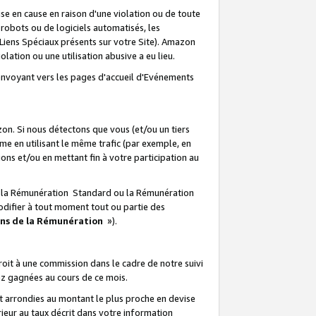
e en cause en raison d'une violation ou de toute
e robots ou de logiciels automatisés, les
Liens Spéciaux présents sur votre Site). Amazon
lation ou une utilisation abusive a eu lieu.
renvoyant vers les pages d'accueil d'Evénements
on. Si nous détectons que vous (et/ou un tiers
 en utilisant le même trafic (par exemple, en
s et/ou en mettant fin à votre participation au
ir la Rémunération Standard ou la Rémunération
odifier à tout moment tout ou partie des
ons de la Rémunération
»).
it à une commission dans le cadre de notre suivi
ez gagnées au cours de ce mois.
t arrondies au montant le plus proche en devise
ieur au taux décrit dans votre information