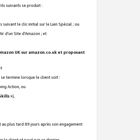
ts suivants se produit :
vant le clic initial sur le Lien Spécial ; ou
ir d'un Site d'Amazon ; et
te Amazon UK sur amazon.co.uk et proposant
et
e termine lorsque le client soit :
ping Action, ou
kills
»),
it au plus tard 89 jours après son engagement
 le client et payé par ce dernier.