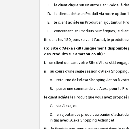
C. le client clique sur un autre Lien Spécial à de
D. le client achète un Produit via notre option 1-
E. le client achète un Produit en ajoutant un Produ
F. concernant les Produits Numériques, le client 
iii. dans les 180 jours suivant l'achat, le produit e
(b) Site d'Alexa skill (uniquement disponible
des Produits sur amazon.co.uk) :
i. un client utilisant votre Site d'Alexa skill enga
ii. au cours d'une seule session d'Alexa Shopping 
A. retourne de l'Alexa Shopping Action à votre
B. passe une commande via Alexa pour le Prod
le client achète le Produit que vous avez proposé a
C. via Alexa, ou
D. en ajoutant ce produit au panier d'achat du
initial avec l'Alexa Shopping Action ; et
iii. le Produit que vous avez proposé dans le cadre