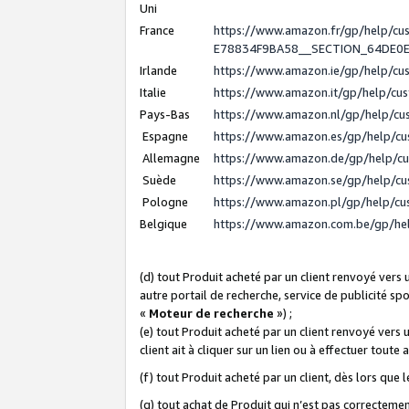
Uni
France
https://www.amazon.fr/gp/help/c
E78834F9BA58__SECTION_64DE0
Irlande
https://www.amazon.ie/gp/help/c
Italie
https://www.amazon.it/gp/help/cu
Pays-Bas
https://www.amazon.nl/gp/help/c
Espagne
https://www.amazon.es/gp/help/c
Allemagne
https://www.amazon.de/gp/help/c
Suède
https://www.amazon.se/gp/help/c
Pologne
https://www.amazon.pl/gp/help/c
Belgique
https://www.amazon.com.be/gp/h
(d) tout Produit acheté par un client renvoyé vers
autre portail de recherche, service de publicité sp
«
Moteur de recherche
») ;
(e) tout Produit acheté par un client renvoyé vers 
client ait à cliquer sur un lien ou à effectuer toute 
(f) tout Produit acheté par un client, dès lors que
(g) tout achat de Produit qui n’est pas correctemen