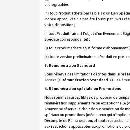
orthographiés ;
(h) tout Produit acheté par le biais d’un Lien Spéc
Mobile Approuvée n’a pas été fourni par l’API Créat
votre disposition ;
(i) tout Produit faisant l'objet d'un Evénement El
Spéciale correspondante) ;
(j) tout Produit acheté sous forme d'abonnement (s
(k) toute version préliminaire ou Produit en pré-c
3. Rémunération Standard
Sous réserve des limitations décrites dans le pré
Annexe
(«
Rémunération Standard
»). La Rému
4. Rémunération spéciale ou Promotions
Nous sommes susceptibles de proposer de temps à
rémunération supplémentaire ou exceptionnelle (
Amazon se réserve le droit de suspendre ou de mo
spéciaux ou promotions (même ceux qui n'impliquent
Décompte de Rémunération, et toute restriction e
aux restrictions applicables aux promotions ou p