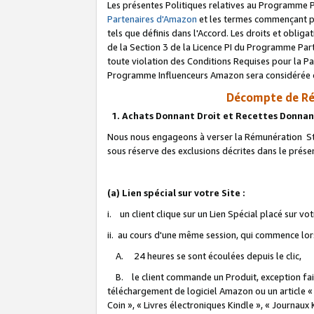
Les présentes Politiques relatives au Programme P
Partenaires d'Amazon
et les termes commençant pa
tels que définis dans l'Accord. Les droits et oblig
de la Section 3 de la Licence PI du Programme Parte
toute violation des Conditions Requises pour la Pa
Programme Influenceurs Amazon sera considérée co
Décompte de Ré
1. Achats Donnant Droit et Recettes Donnan
Nous nous engageons à verser la Rémunération Sta
sous réserve des exclusions décrites dans le prés
(a) Lien spécial sur votre Site :
i. un client clique sur un Lien Spécial placé sur vo
ii. au cours d'une même session, qui commence lorsq
A. 24 heures se sont écoulées depuis le clic,
B. le client commande un Produit, exception faite
téléchargement de logiciel Amazon ou un article «
Coin », « Livres électroniques Kindle », « Journaux