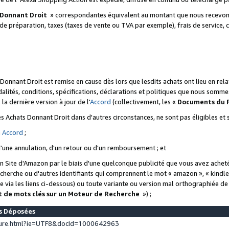
 Donnant Droit
» correspondantes équivalent au montant que nous recevons
 de préparation, taxes (taxes de vente ou TVA par exemple), frais de service, c
s Donnant Droit est remise en cause dès lors que lesdits achats ont lieu en r
lités, conditions, spécifications, déclarations et politiques que nous somme
a dernière version à jour de l'
Accord
(collectivement, les «
Documents du
 des Achats Donnant Droit dans d'autres circonstances, ne sont pas éligibles e
e
Accord
;
d'une annulation, d'un retour ou d'un remboursement ; et
 un Site d'Amazon par le biais d'une quelconque publicité que vous avez acheté
cherche ou d'autres identifiants qui comprennent le mot « amazon », « kindl
 via les liens ci-dessous) ou toute variante ou version mal orthographiée d
t de mots clés sur un Moteur de Recherche
») ;
es Déposées
ture.html?ie=UTF8&docId=1000642963