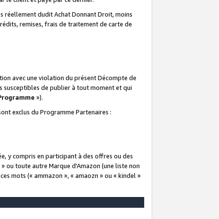
 réellement dudit Achat Donnant Droit, moins
rédits, remises, frais de traitement de carte de
elation avec une violation du présent Décompte de
s susceptibles de publier à tout moment et qui
 Programme
»).
t sont exclus du Programme Partenaires :
e, y compris en participant à des offres ou des
e » ou toute autre Marque d'Amazon (une liste non
e ces mots (« ammazon », « amaozn » ou « kindel »