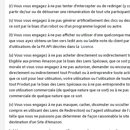
(r) Vous vous engagez à ne pas tenter d'intercepter ou de rediriger (y comp
partir de/sur ou de détourner une rémunération de tout site participa
(s) Vous vous engagez à ne pas générer artificiellement des clics ou de
ce soit par le biais d'un robot ou d'un programme logiciel ou autre.
(t) Vous vous engagez à ne pas afficher ou utiliser d’une quelconque man
que vous ayez obtenu un lien vers ledit avis ou ladite note du client par
d’utilisations de la PA API décrites dans la
Licence
.
(u) Vous vous engagez à ne pas acheter directement ou indirectement t
Eligible aux primes Amazon par le biais des Liens Spéciaux, que ce soit 
morale et vous vous engagez à ne pas autoriser, demander ou encourager
directement ou indirectement tout Produit ou à entreprendre toute acti
que ce soit pour leur utilisation, votre utilisation ou l'utilisation de
tout Produit par le biais des Liens Spéciaux ou à ne pas entreprendre t
son utilisation commerciale (de quelque nature que ce soit) ou à ne pas o
commerciale de quelque nature que ce soit.
(v) Vous vous engagez à ne pas masquer, cacher, dissimuler ou occulter 
compris en utilisant des Liens de Redirection) ou l'agent utilisateur de 
telle que nous ne puissions pas déterminer de façon raisonnable le site ou
destination d'un Site d'Amazon.