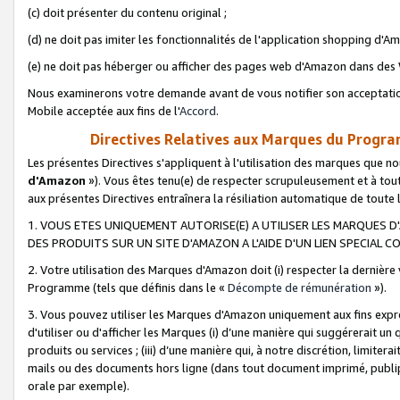
(c) doit présenter du contenu original ;
(d) ne doit pas imiter les fonctionnalités de l'application shopping d'Am
(e) ne doit pas héberger ou afficher des pages web d'Amazon dans de
Nous examinerons votre demande avant de vous notifier son acceptatio
Mobile acceptée aux fins de l'
Accord
.
Directives Relatives aux Marques du Progra
Les présentes Directives s'appliquent à l'utilisation des marques que
d'Amazon
»). Vous êtes tenu(e) de respecter scrupuleusement et à tou
aux présentes Directives entraînera la résiliation automatique de toute
1. VOUS ETES UNIQUEMENT AUTORISE(E) A UTILISER LES MARQUES D'
DES PRODUITS SUR UN SITE D'AMAZON A L'AIDE D'UN LIEN SPECIAL 
2. Votre utilisation des Marques d'Amazon doit (i) respecter la dernière
Programme (tels que définis dans le «
Décompte de rémunération
»).
3. Vous pouvez utiliser les Marques d'Amazon uniquement aux fins expr
d'utiliser ou d'afficher les Marques (i) d’une manière qui suggérerait un
produits ou services ; (iii) d’une manière qui, à notre discrétion, limit
mails ou des documents hors ligne (dans tout document imprimé, publip
orale par exemple).