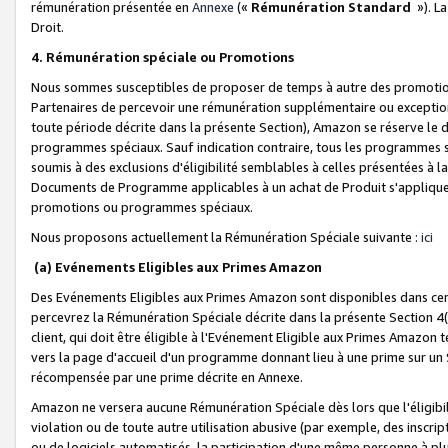
rémunération présentée en
Annexe
(«
Rémunération Standard
»). L
Droit.
4. Rémunération spéciale ou Promotions
Nous sommes susceptibles de proposer de temps à autre des promotion
Partenaires de percevoir une rémunération supplémentaire ou exceptio
toute période décrite dans la présente Section), Amazon se réserve le
programmes spéciaux. Sauf indication contraire, tous les programmes s
soumis à des exclusions d'éligibilité semblables à celles présentées à 
Documents de Programme applicables à un achat de Produit s'appliquera
promotions ou programmes spéciaux.
Nous proposons actuellement la Rémunération Spéciale suivante :
ici
(a) Evénements Eligibles aux Primes Amazon
Des Evénements Eligibles aux Primes Amazon sont disponibles dans cer
percevrez la Rémunération Spéciale décrite dans la présente Section 4(
client, qui doit être éligible à l'Evénement Eligible aux Primes Amazon te
vers la page d'accueil d'un programme donnant lieu à une prime sur un Si
récompensée par une prime décrite en Annexe.
Amazon ne versera aucune Rémunération Spéciale dès lors que l'éligibi
violation ou de toute autre utilisation abusive (par exemple, des inscrip
ou de logiciels automatisés, la participation d'une même personne à p