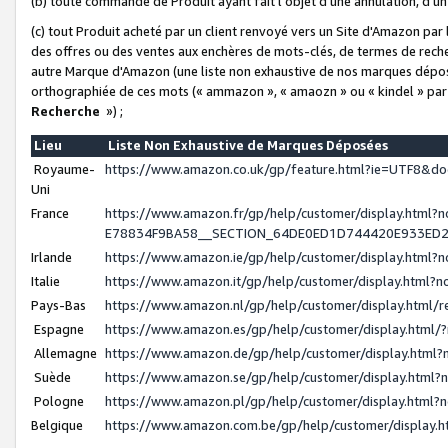
(b) toute commande de Produit ayant fait l'objet d'une annulation, d'u
(c) tout Produit acheté par un client renvoyé vers un Site d'Amazon par
des offres ou des ventes aux enchères de mots-clés, de termes de reche
autre Marque d'Amazon (une liste non exhaustive de nos marques déposée
orthographiée de ces mots (« ammazon », « amaozn » ou « kindel » par
Recherche
») ;
Lieu
Liste Non Exhaustive de Marques Déposées
Royaume-
https://www.amazon.co.uk/gp/feature.html?ie=UTF8&
Uni
France
https://www.amazon.fr/gp/help/customer/display.ht
E78834F9BA58__SECTION_64DE0ED1D744420E933ED
Irlande
https://www.amazon.ie/gp/help/customer/display.htm
Italie
https://www.amazon.it/gp/help/customer/display.html
Pays-Bas
https://www.amazon.nl/gp/help/customer/display.html
Espagne
https://www.amazon.es/gp/help/customer/display.html
Allemagne
https://www.amazon.de/gp/help/customer/display.htm
Suède
https://www.amazon.se/gp/help/customer/display.htm
Pologne
https://www.amazon.pl/gp/help/customer/display.html
Belgique
https://www.amazon.com.be/gp/help/customer/displa