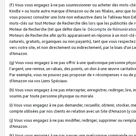
(f) Vous vous engagez à ne pas soumissionner ou acheter des mots-clés,
Kindle » ou toute autre marque d'Amazon ou de ses filiales, ainsi que t
vous pouvez consulter une liste non exhaustive dans le Tableau Non Ex
mots-clés sur tout Moteur de Recherche dès lors que les publicités de 
Moteur de Recherche (tel que défini dans le
Décompte de Rémunératio
Moteurs de Recherche afin qu'ils apparaissent en réponse à un mot-clé o
naturels, gratuits, organiques ou non payants), tant que vous respectez 
vers votre site, et non directement ou indirectement, par le biais d'un Li
d'Amazon.
(g) Vous vous engagez à ne pas offrir à une quelconque personne physi
l'argent, une remise, un rabais, des points, un don à une œuvre caritativ
Par exemple, vous ne pouvez pas proposer de « récompenses » ou de p
d'Amazon via vos Liens Spéciaux.
(h) Vous vous engagez à ne pas intercepter, enregistrer, rediriger, lire
soumis par toute personne physique ou morale.
(i) Vous vous engagez à ne pas demander, recueillir, obtenir, stocker, 
compte utilisées par nos clients en relation avec un Site d'Amazon (y c
(j) Vous vous engagez à ne pas modifier, rediriger, supprimer ou rempla
d'Amazon.
(k) Vous vous engagez à ne pas passer une quelconque commande ou init