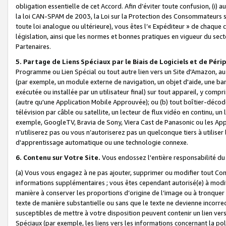
obligation essentielle de cet Accord. Afin d’éviter toute confusion, (i) a
la loi CAN-SPAM de 2003, la Loi sur la Protection des Consommateurs s
toute loi analogue ou ultérieure), vous êtes l’« Expéditeur » de chaque 
législation, ainsi que les normes et bonnes pratiques en vigueur du s
Partenaires.
5. Partage de Liens Spéciaux par le Biais de Logiciels et de Pér
Programme ou Lien Spécial ou tout autre lien vers un Site d'Amazon, au su
(par exemple, un module externe de navigation, un objet d'aide, une ba
exécutée ou installée par un utilisateur final) sur tout appareil, y comp
(autre qu'une Application Mobile Approuvée); ou (b) tout boîtier-décod
télévision par câble ou satellite, un lecteur de flux vidéo en continu, un
exemple, GoogleTV, Bravia de Sony, Viera Cast de Panasonic ou les Appli
n’utiliserez pas ou vous n’autoriserez pas un quelconque tiers à utili
d'apprentissage automatique ou une technologie connexe.
6. Contenu sur Votre Site.
Vous endossez l'entière responsabilité du
(a) Vous vous engagez à ne pas ajouter, supprimer ou modifier tout Co
informations supplémentaires ; vous êtes cependant autorisé(e) à modi
manière à conserver les proportions d’origine de l’image ou à tronquer
texte de manière substantielle ou sans que le texte ne devienne incorr
susceptibles de mettre à votre disposition peuvent contenir un lien ver
Spéciaux (par exemple, les liens vers les informations concernant la poli