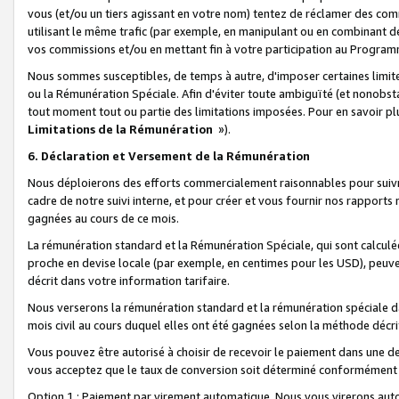
vous (et/ou un tiers agissant en votre nom) tentez de réclamer des c
utilisant le même trafic (par exemple, en manipulant ou en combinant 
vos commissions et/ou en mettant fin à votre participation au Progra
Nous sommes susceptibles, de temps à autre, d'imposer certaines limit
ou la Rémunération Spéciale. Afin d'éviter toute ambiguïté (et nonobst
tout moment tout ou partie des limitations imposées. Pour en savoir plus
Limitations de la Rémunération
»).
6. Déclaration et Versement de la Rémunération
Nous déploierons des efforts commercialement raisonnables pour suivr
cadre de notre suivi interne, et pour créer et vous fournir nos rapport
gagnées au cours de ce mois.
La rémunération standard et la Rémunération Spéciale, qui sont calcul
proche en devise locale (par exemple, en centimes pour les USD), peuve
décrit dans votre information tarifaire.
Nous verserons la rémunération standard et la rémunération spéciale da
mois civil au cours duquel elles ont été gagnées selon la méthode décr
Vous pouvez être autorisé à choisir de recevoir le paiement dans une dev
vous acceptez que le taux de conversion soit déterminé conformément
Option 1 : Paiement par virement automatique.
Nous vous virerons aut