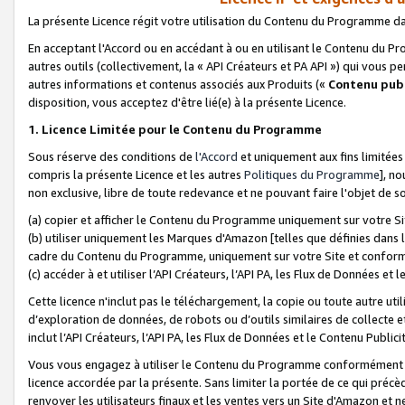
La présente Licence régit votre utilisation du Contenu du Programme d
En acceptant l'Accord ou en accédant à ou en utilisant le Contenu du P
autres outils (collectivement, la «
API Créateurs et PA API
») qui vous pe
autres informations et contenus associés aux Produits («
Contenu publ
disposition, vous acceptez d'être lié(e) à la présente Licence.
1. Licence Limitée pour le Contenu du Programme
Sous réserve des conditions de
l'Accord
et uniquement aux fins limitées
compris la présente Licence et les autres
Politiques du Programme
], n
non exclusive, libre de toute redevance et ne pouvant faire l'objet de so
(a) copier et afficher le Contenu du Programme uniquement sur votre Si
(b) utiliser uniquement les Marques d'Amazon [telles que définies dans 
cadre du Contenu du Programme, uniquement sur votre Site et confo
(c) accéder à et utiliser l’API Créateurs, l’API PA, les Flux de Données e
Cette licence n'inclut pas le téléchargement, la copie ou toute autre util
d’exploration de données, de robots ou d’outils similaires de collecte
inclut l’API Créateurs, l’API PA, les Flux de Données et le Contenu Publici
Vous vous engagez à utiliser le Contenu du Programme conformément a
licence accordée par la présente. Sans limiter la portée de ce qui pré
renvoyer les utilisateurs finaux et les ventes vers un Site d'Amazon et