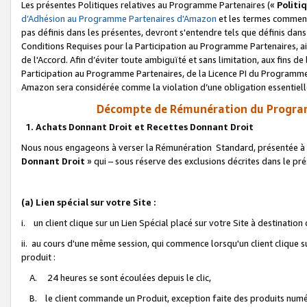
Les présentes Politiques relatives au Programme Partenaires («
Politi
d’Adhésion au Programme Partenaires d'Amazon
et les termes commenç
pas définis dans les présentes, devront s'entendre tels que définis dans 
Conditions Requises pour la Participation au Programme Partenaires, ai
de l'Accord. Afin d’éviter toute ambiguïté et sans limitation, aux fins de
Participation au Programme Partenaires, de la Licence PI du Programme 
Amazon sera considérée comme la violation d’une obligation essentielle
Décompte de Rémunération du Program
1. Achats Donnant Droit et Recettes Donnant Droit
Nous nous engageons à verser la Rémunération Standard, présentée à l
Donnant Droit
» qui – sous réserve des exclusions décrites dans le p
(a) Lien spécial sur votre Site :
i. un client clique sur un Lien Spécial placé sur votre Site à destination
ii. au cours d'une même session, qui commence lorsqu'un client clique s
produit :
A. 24 heures se sont écoulées depuis le clic,
B. le client commande un Produit, exception faite des produits numéri