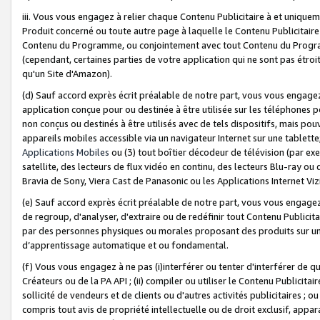
iii. Vous vous engagez à relier chaque Contenu Publicitaire à et uniqu
Produit concerné ou toute autre page à laquelle le Contenu Publicitaire
Contenu du Programme, ou conjointement avec tout Contenu du Programm
(cependant, certaines parties de votre application qui ne sont pas étroi
qu'un Site d'Amazon).
(d) Sauf accord exprès écrit préalable de notre part, vous vous engagez à
application conçue pour ou destinée à être utilisée sur les téléphones p
non conçus ou destinés à être utilisés avec de tels dispositifs, mais pouv
appareils mobiles accessible via un navigateur Internet sur une tablett
Applications Mobiles
ou (3) tout boîtier décodeur de télévision (par ex
satellite, des lecteurs de flux vidéo en continu, des lecteurs Blu-ray o
Bravia de Sony, Viera Cast de Panasonic ou les Applications Internet Viz
(e) Sauf accord exprès écrit préalable de notre part, vous vous engagez 
de regroup, d'analyser, d'extraire ou de redéfinir tout Contenu Publicitai
par des personnes physiques ou morales proposant des produits sur un
d’apprentissage automatique et ou fondamental.
(f) Vous vous engagez à ne pas (i)interférer ou tenter d'interférer de 
Créateurs ou de la PA API ; (ii) compiler ou utiliser le Contenu Publicita
sollicité de vendeurs et de clients ou d'autres activités publicitaires ; ou (
compris tout avis de propriété intellectuelle ou de droit exclusif, appar