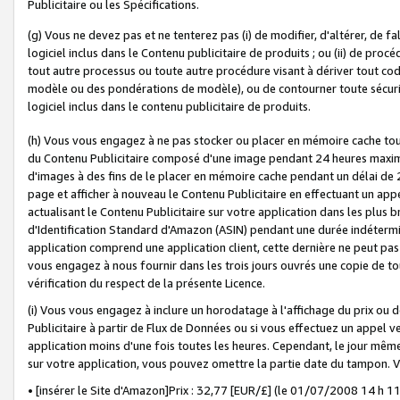
Publicitaire ou les Spécifications.
(g) Vous ne devez pas et ne tenterez pas (i) de modifier, d'altérer, de f
logiciel inclus dans le Contenu publicitaire de produits ; ou (ii) de proc
tout autre processus ou toute autre procédure visant à dériver tout c
modèle ou des pondérations de modèle), ou de contourner toute sécurité a
logiciel inclus dans le contenu publicitaire de produits.
(h) Vous vous engagez à ne pas stocker ou placer en mémoire cache tou
du Contenu Publicitaire composé d'une image pendant 24 heures maxim
d'images à des fins de le placer en mémoire cache pendant un délai de
page et afficher à nouveau le Contenu Publicitaire en effectuant un app
actualisant le Contenu Publicitaire sur votre application dans les plus 
d'Identification Standard d'Amazon (ASIN) pendant une durée indéterminé
application comprend une application client, cette dernière ne peut pa
vous engagez à nous fournir dans les trois jours ouvrés une copie de tou
vérification du respect de la présente Licence.
(i) Vous vous engagez à inclure un horodatage à l'affichage du prix ou 
Publicitaire à partir de Flux de Données ou si vous effectuez un appel ve
application moins d'une fois toutes les heures. Cependant, le jour même
sur votre application, vous pouvez omettre la partie date du tampon.
• [insérer le Site d'Amazon]Prix : 32,77 [EUR/£] (le 01/07/2008 14 h 11 