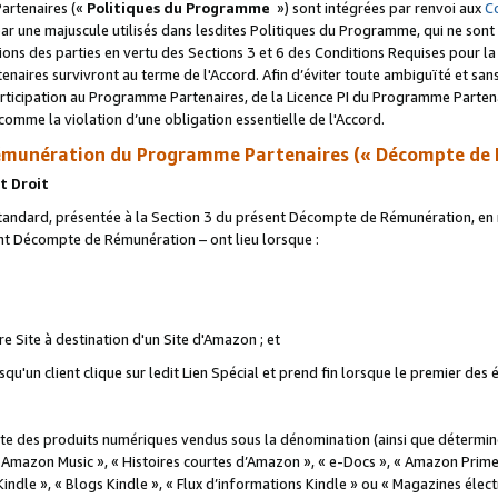
artenaires («
Politiques du Programme
») sont intégrées par renvoi aux
C
r une majuscule utilisés dans lesdites Politiques du Programme, qui ne sont 
ations des parties en vertu des Sections 3 et 6 des Conditions Requises pour l
naires survivront au terme de l'Accord. Afin d’éviter toute ambiguïté et sans l
rticipation au Programme Partenaires, de la Licence PI du Programme Partenai
mme la violation d’une obligation essentielle de l'Accord.
munération du Programme Partenaires (« Décompte de 
t Droit
ndard, présentée à la Section 3 du présent Décompte de Rémunération, en r
ent Décompte de Rémunération – ont lieu lorsque :
tre Site à destination d'un Site d'Amazon ; et
u'un client clique sur ledit Lien Spécial et prend fin lorsque le premier des
 des produits numériques vendus sous la dénomination (ainsi que déterminé 
 Amazon Music », « Histoires courtes d’Amazon », « e-Docs », « Amazon Prim
 Kindle », « Blogs Kindle », « Flux d’informations Kindle » ou « Magazines éle