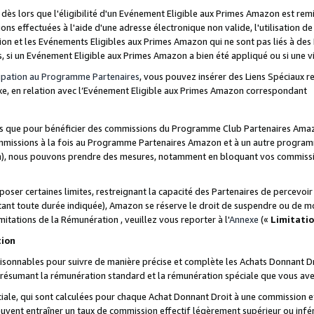
s lors que l'éligibilité d'un Evénement Eligible aux Primes Amazon est remis
ions effectuées à l'aide d'une adresse électronique non valide, l'utilisation d
on et les Evénements Eligibles aux Primes Amazon qui ne sont pas liés à des 
s, si un Evénement Eligible aux Primes Amazon a bien été appliqué ou si une vio
cipation au Programme Partenaires
, vous pouvez insérer des Liens Spéciaux 
xe, en relation avec l’Evénement Eligible aux Primes Amazon correspondant
sées que pour bénéficier des commissions du Programme Club Partenaires Amaz
mmissions à la fois au Programme Partenaires Amazon et à un autre programme
on), nous pouvons prendre des mesures, notamment en bloquant vos commission
oser certaines limites, restreignant la capacité des Partenaires de percevo
stant toute durée indiquée), Amazon se réserve le droit de suspendre ou de m
mitations de la Rémunération , veuillez vous reporter à l'
Annexe
(«
Limitati
tion
sonnables pour suivre de manière précise et complète les Achats Donnant Dro
ts résumant la rémunération standard et la rémunération spéciale que vous av
ale, qui sont calculées pour chaque Achat Donnant Droit à une commission e
uvent entraîner un taux de commission effectif légèrement supérieur ou infér