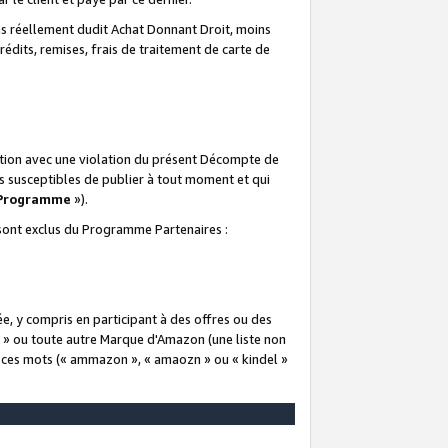
 réellement dudit Achat Donnant Droit, moins
rédits, remises, frais de traitement de carte de
elation avec une violation du présent Décompte de
s susceptibles de publier à tout moment et qui
 Programme
»).
t sont exclus du Programme Partenaires :
e, y compris en participant à des offres ou des
e » ou toute autre Marque d'Amazon (une liste non
e ces mots (« ammazon », « amaozn » ou « kindel »