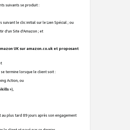
ts suivants se produit :
vant le clic initial sur le Lien Spécial ; ou
ir d'un Site d'Amazon ; et
te Amazon UK sur amazon.co.uk et proposant
et
e termine lorsque le client soit :
ping Action, ou
kills
»),
it au plus tard 89 jours après son engagement
 le client et payé par ce dernier.