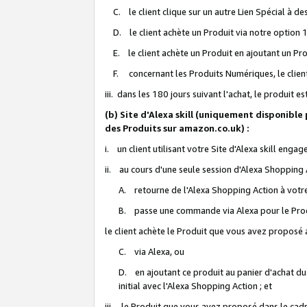
C. le client clique sur un autre Lien Spécial à de
D. le client achète un Produit via notre option 1-
E. le client achète un Produit en ajoutant un Produ
F. concernant les Produits Numériques, le client 
iii. dans les 180 jours suivant l'achat, le produit e
(b) Site d'Alexa skill (uniquement disponible
des Produits sur amazon.co.uk) :
i. un client utilisant votre Site d'Alexa skill enga
ii. au cours d'une seule session d'Alexa Shopping 
A. retourne de l'Alexa Shopping Action à votre
B. passe une commande via Alexa pour le Prod
le client achète le Produit que vous avez proposé a
C. via Alexa, ou
D. en ajoutant ce produit au panier d'achat du
initial avec l'Alexa Shopping Action ; et
iii. le Produit que vous avez proposé dans le cadre