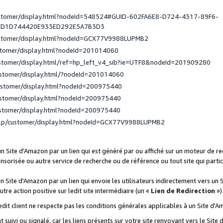
ustomer/display.html?nodeId=548524#GUID-602FA6E8-D724-4317-89F6-
ED1D744420E933ED292E5A7B3D3
ustomer/display.html?nodeId=GCX77V9988LUPMB2
stomer/display.html?nodeId=201014060
ustomer/display.html/ref=hp_left_v4_sib?ie=UTF8&nodeId=201909280
ustomer/display.html/?nodeId=201014060
ustomer/display.html?nodeId=200975440
ustomer/display.html?nodeId=200975440
ustomer/display.html?nodeId=200975440
elp/customer/display.html?nodeId=GCX77V9988LUPMB2
 un Site d'Amazon par un lien qui est généré par ou affiché sur un moteur de 
onsorisée ou autre service de recherche ou de référence ou tout site qui part
un Site d'Amazon par un lien qui envoie les utilisateurs indirectement vers un 
autre action positive sur ledit site intermédiaire (un «
Lien de Redirection
»)
 ledit client ne respecte pas les conditions générales applicables à un Site d'
t suivi ou signalé, car les liens présents sur votre site renvoyant vers le Si