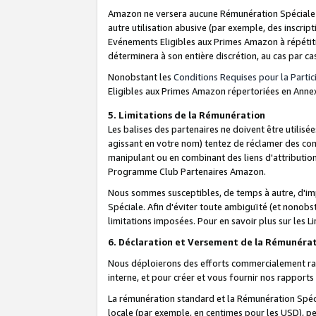
Amazon ne versera aucune Rémunération Spéciale dè
autre utilisation abusive (par exemple, des inscript
Evénements Eligibles aux Primes Amazon à répétiti
déterminera à son entière discrétion, au cas par ca
Nonobstant les
Conditions Requises pour la Parti
Eligibles aux Primes Amazon répertoriées en Anne
5. Limitations de la Rémunération
Les balises des partenaires ne doivent être utili
agissant en votre nom) tentez de réclamer des co
manipulant ou en combinant des liens d'attributi
Programme Club Partenaires Amazon.
Nous sommes susceptibles, de temps à autre, d'imp
Spéciale. Afin d'éviter toute ambiguïté (et nonob
limitations imposées. Pour en savoir plus sur les Li
6. Déclaration et Versement de la Rémunéra
Nous déploierons des efforts commercialement rai
interne, et pour créer et vous fournir nos rappor
La rémunération standard et la Rémunération Spéci
locale (par exemple, en centimes pour les USD), pe