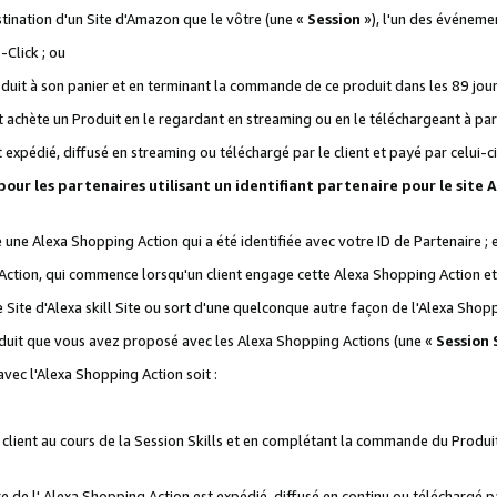
stination d'un Site d'Amazon que le vôtre (une «
Session
»), l'un des événemen
Click ; ou
it à son panier et en terminant la commande de ce produit dans les 89 jours sui
achète un Produit en le regardant en streaming ou en le téléchargeant à part
st expédié, diffusé en streaming ou téléchargé par le client et payé par celui-ci
 pour les partenaires utilisant un identifiant partenaire pour le si
ge une Alexa Shopping Action qui a été identifiée avec votre ID de Partenaire ; 
Action, qui commence lorsqu'un client engage cette Alexa Shopping Action et s
 Site d'Alexa skill Site ou sort d'une quelconque autre façon de l'Alexa Shop
uit que vous avez proposé avec les Alexa Shopping Actions (une «
Session S
vec l'Alexa Shopping Action soit :
 client au cours de la Session Skills et en complétant la commande du Produ
 de l' Alexa Shopping Action est expédié, diffusé en continu ou téléchargé par