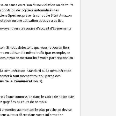
e en cause en raison d'une violation ou de toute
e robots ou de logiciels automatisés, les
Liens Spéciaux présents sur votre Site). Amazon
lation ou une utilisation abusive a eu lieu.
renvoyant vers les pages d'accueil d'Evénements
on. Si nous détectons que vous (et/ou un tiers
 en utilisant le même trafic (par exemple, en
s et/ou en mettant fin à votre participation au
ir la Rémunération Standard ou la Rémunération
odifier à tout moment tout ou partie des
ons de la Rémunération
»).
it à une commission dans le cadre de notre suivi
ez gagnées au cours de ce mois.
t arrondies au montant le plus proche en devise
ieur au taux décrit dans votre information