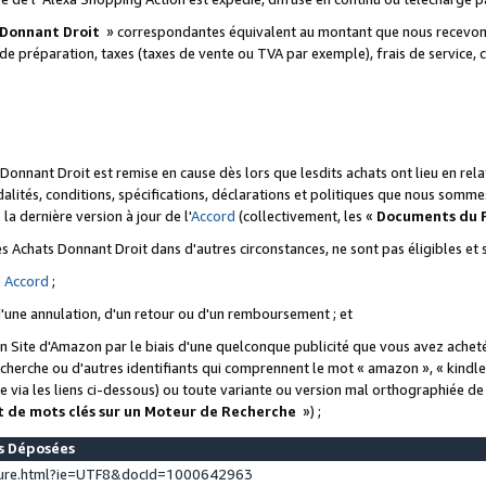
 Donnant Droit
» correspondantes équivalent au montant que nous recevons
 de préparation, taxes (taxes de vente ou TVA par exemple), frais de service, c
s Donnant Droit est remise en cause dès lors que lesdits achats ont lieu en r
lités, conditions, spécifications, déclarations et politiques que nous somme
a dernière version à jour de l'
Accord
(collectivement, les «
Documents du
 des Achats Donnant Droit dans d'autres circonstances, ne sont pas éligibles e
e
Accord
;
d'une annulation, d'un retour ou d'un remboursement ; et
 un Site d'Amazon par le biais d'une quelconque publicité que vous avez acheté
cherche ou d'autres identifiants qui comprennent le mot « amazon », « kindl
 via les liens ci-dessous) ou toute variante ou version mal orthographiée d
t de mots clés sur un Moteur de Recherche
») ;
es Déposées
ture.html?ie=UTF8&docId=1000642963