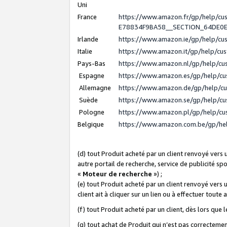
Uni
France
https://www.amazon.fr/gp/help/c
E78834F9BA58__SECTION_64DE0
Irlande
https://www.amazon.ie/gp/help/c
Italie
https://www.amazon.it/gp/help/cu
Pays-Bas
https://www.amazon.nl/gp/help/c
Espagne
https://www.amazon.es/gp/help/c
Allemagne
https://www.amazon.de/gp/help/c
Suède
https://www.amazon.se/gp/help/c
Pologne
https://www.amazon.pl/gp/help/c
Belgique
https://www.amazon.com.be/gp/h
(d) tout Produit acheté par un client renvoyé vers
autre portail de recherche, service de publicité sp
«
Moteur de recherche
») ;
(e) tout Produit acheté par un client renvoyé vers 
client ait à cliquer sur un lien ou à effectuer toute 
(f) tout Produit acheté par un client, dès lors que
(g) tout achat de Produit qui n’est pas correctemen