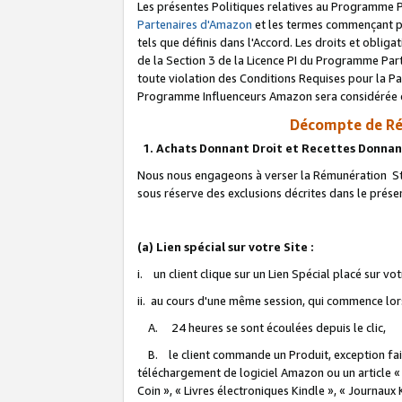
Les présentes Politiques relatives au Programme P
Partenaires d'Amazon
et les termes commençant pa
tels que définis dans l'Accord. Les droits et oblig
de la Section 3 de la Licence PI du Programme Parte
toute violation des Conditions Requises pour la Pa
Programme Influenceurs Amazon sera considérée co
Décompte de Ré
1. Achats Donnant Droit et Recettes Donnan
Nous nous engageons à verser la Rémunération Sta
sous réserve des exclusions décrites dans le prés
(a) Lien spécial sur votre Site :
i. un client clique sur un Lien Spécial placé sur vo
ii. au cours d'une même session, qui commence lorsq
A. 24 heures se sont écoulées depuis le clic,
B. le client commande un Produit, exception faite
téléchargement de logiciel Amazon ou un article «
Coin », « Livres électroniques Kindle », « Journaux