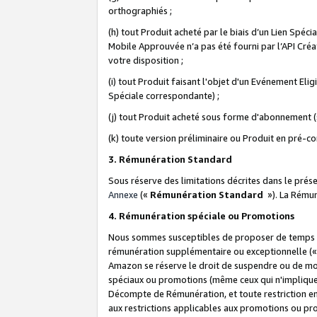
orthographiés ;
(h) tout Produit acheté par le biais d’un Lien Spéc
Mobile Approuvée n’a pas été fourni par l’API Créat
votre disposition ;
(i) tout Produit faisant l'objet d'un Evénement El
Spéciale correspondante) ;
(j) tout Produit acheté sous forme d'abonnement (s
(k) toute version préliminaire ou Produit en pré-c
3. Rémunération Standard
Sous réserve des limitations décrites dans le pré
Annexe
(«
Rémunération Standard
»). La Rému
4. Rémunération spéciale ou Promotions
Nous sommes susceptibles de proposer de temps à
rémunération supplémentaire ou exceptionnelle (
Amazon se réserve le droit de suspendre ou de mo
spéciaux ou promotions (même ceux qui n'impliquent
Décompte de Rémunération, et toute restriction e
aux restrictions applicables aux promotions ou p