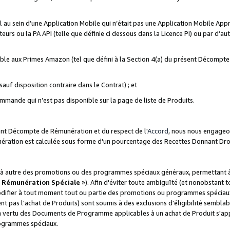
ial au sein d’une Application Mobile qui n’était pas une Application Mobile Ap
eurs ou la PA API (telle que définie ci dessous dans la Licence PI) ou par d’au
igible aux Primes Amazon (tel que défini à la Section 4(a) du présent Décomp
auf disposition contraire dans le Contrat) ; et
ommande qui n’est pas disponible sur la page de liste de Produits.
sent Décompte de Rémunération et du respect de l'
Accord
, nous nous engageo
nération est calculée sous forme d'un pourcentage des Recettes Donnant Dro
 autre des promotions ou des programmes spéciaux généraux, permettant à t
«
Rémunération Spéciale
»). Afin d'éviter toute ambiguïté (et nonobstant t
difier à tout moment tout ou partie des promotions ou programmes spéciaux.
 pas l'achat de Produits) sont soumis à des exclusions d'éligibilité semblabl
n vertu des Documents de Programme applicables à un achat de Produit s'app
rogrammes spéciaux.