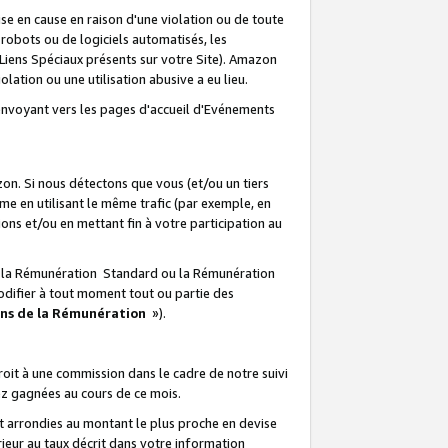
e en cause en raison d'une violation ou de toute
e robots ou de logiciels automatisés, les
Liens Spéciaux présents sur votre Site). Amazon
lation ou une utilisation abusive a eu lieu.
renvoyant vers les pages d'accueil d'Evénements
on. Si nous détectons que vous (et/ou un tiers
 en utilisant le même trafic (par exemple, en
s et/ou en mettant fin à votre participation au
ir la Rémunération Standard ou la Rémunération
odifier à tout moment tout ou partie des
ons de la Rémunération
»).
it à une commission dans le cadre de notre suivi
ez gagnées au cours de ce mois.
t arrondies au montant le plus proche en devise
ieur au taux décrit dans votre information