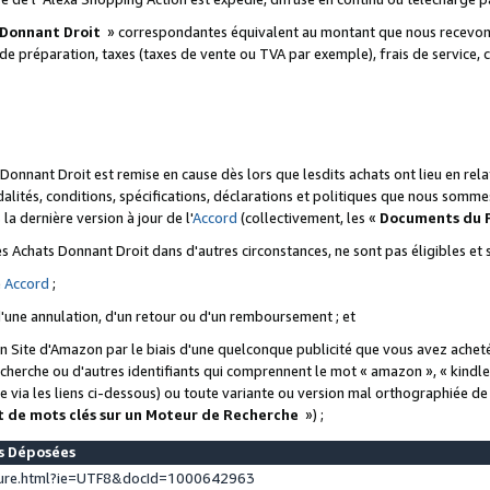
 Donnant Droit
» correspondantes équivalent au montant que nous recevons
 de préparation, taxes (taxes de vente ou TVA par exemple), frais de service, c
s Donnant Droit est remise en cause dès lors que lesdits achats ont lieu en r
lités, conditions, spécifications, déclarations et politiques que nous somme
a dernière version à jour de l'
Accord
(collectivement, les «
Documents du
 des Achats Donnant Droit dans d'autres circonstances, ne sont pas éligibles e
e
Accord
;
d'une annulation, d'un retour ou d'un remboursement ; et
 un Site d'Amazon par le biais d'une quelconque publicité que vous avez acheté
cherche ou d'autres identifiants qui comprennent le mot « amazon », « kindl
 via les liens ci-dessous) ou toute variante ou version mal orthographiée d
t de mots clés sur un Moteur de Recherche
») ;
es Déposées
ture.html?ie=UTF8&docId=1000642963