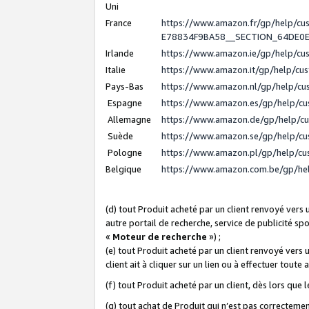
Uni
France
https://www.amazon.fr/gp/help/c
E78834F9BA58__SECTION_64DE0
Irlande
https://www.amazon.ie/gp/help/c
Italie
https://www.amazon.it/gp/help/cu
Pays-Bas
https://www.amazon.nl/gp/help/c
Espagne
https://www.amazon.es/gp/help/c
Allemagne
https://www.amazon.de/gp/help/c
Suède
https://www.amazon.se/gp/help/c
Pologne
https://www.amazon.pl/gp/help/c
Belgique
https://www.amazon.com.be/gp/h
(d) tout Produit acheté par un client renvoyé vers
autre portail de recherche, service de publicité sp
«
Moteur de recherche
») ;
(e) tout Produit acheté par un client renvoyé vers 
client ait à cliquer sur un lien ou à effectuer toute 
(f) tout Produit acheté par un client, dès lors que
(g) tout achat de Produit qui n’est pas correctemen