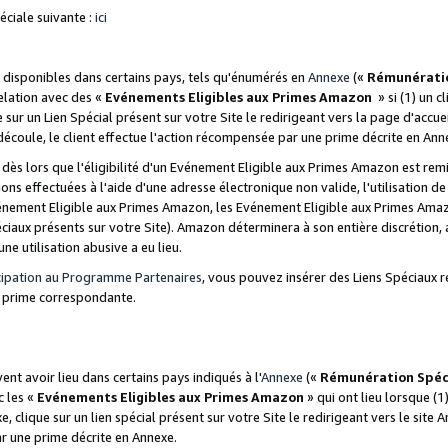
ciale suivante :
ici
disponibles dans certains pays, tels qu'énumérés en
Annexe
(«
Rémunérati
relation avec des «
Evénements Eligibles aux Primes Amazon
» si (1) un c
 sur un Lien Spécial présent sur votre Site le redirigeant vers la page d'acc
 découle, le client effectue l'action récompensée par une prime décrite en Ann
s lors que l'éligibilité d'un Evénement Eligible aux Primes Amazon est remis
ions effectuées à l'aide d'une adresse électronique non valide, l'utilisation d
nement Eligible aux Primes Amazon, les Evénement Eligible aux Primes Amazo
ciaux présents sur votre Site). Amazon déterminera à son entière discrétion, 
ne utilisation abusive a eu lieu.
cipation au Programme Partenaires
, vous pouvez insérer des Liens Spéciaux r
la prime correspondante.
t avoir lieu dans certains pays indiqués à l'
Annexe
(«
Rémunération Spéc
c les «
Evénements Eligibles aux Primes Amazon
» qui ont lieu lorsque (1)
 clique sur un lien spécial présent sur votre Site le redirigeant vers le site 
ar une prime décrite en Annexe.