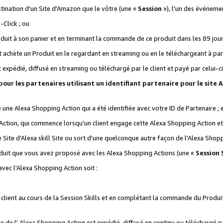
stination d'un Site d'Amazon que le vôtre (une «
Session
»), l'un des événemen
Click ; ou
it à son panier et en terminant la commande de ce produit dans les 89 jours sui
achète un Produit en le regardant en streaming ou en le téléchargeant à part
st expédié, diffusé en streaming ou téléchargé par le client et payé par celui-ci
 pour les partenaires utilisant un identifiant partenaire pour le si
ge une Alexa Shopping Action qui a été identifiée avec votre ID de Partenaire ; 
Action, qui commence lorsqu'un client engage cette Alexa Shopping Action et s
 Site d'Alexa skill Site ou sort d'une quelconque autre façon de l'Alexa Shop
uit que vous avez proposé avec les Alexa Shopping Actions (une «
Session S
vec l'Alexa Shopping Action soit :
 client au cours de la Session Skills et en complétant la commande du Produ
 de l' Alexa Shopping Action est expédié, diffusé en continu ou téléchargé par