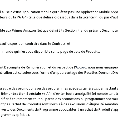
ial au sein d’une Application Mobile qui n’était pas une Application Mobile Ap
eurs ou la PA API (telle que définie ci dessous dans la Licence PI) ou par d’au
igible aux Primes Amazon (tel que défini à la Section 4(a) du présent Décomp
auf disposition contraire dans le Contrat) ; et
ommande qui n’est pas disponible sur la page de liste de Produits.
sent Décompte de Rémunération et du respect de l'
Accord
, nous nous engageo
nération est calculée sous forme d'un pourcentage des Recettes Donnant Dro
 autre des promotions ou des programmes spéciaux généraux, permettant à t
«
Rémunération Spéciale
»). Afin d'éviter toute ambiguïté (et nonobstant t
difier à tout moment tout ou partie des promotions ou programmes spéciaux.
 pas l'achat de Produits) sont soumis à des exclusions d'éligibilité semblabl
n vertu des Documents de Programme applicables à un achat de Produit s'app
rogrammes spéciaux.