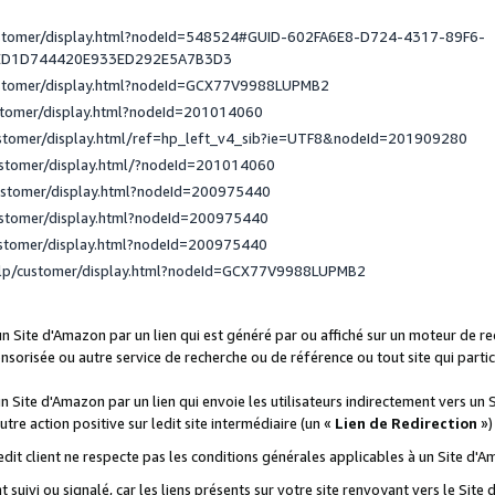
ustomer/display.html?nodeId=548524#GUID-602FA6E8-D724-4317-89F6-
ED1D744420E933ED292E5A7B3D3
ustomer/display.html?nodeId=GCX77V9988LUPMB2
stomer/display.html?nodeId=201014060
ustomer/display.html/ref=hp_left_v4_sib?ie=UTF8&nodeId=201909280
ustomer/display.html/?nodeId=201014060
ustomer/display.html?nodeId=200975440
ustomer/display.html?nodeId=200975440
ustomer/display.html?nodeId=200975440
elp/customer/display.html?nodeId=GCX77V9988LUPMB2
 un Site d'Amazon par un lien qui est généré par ou affiché sur un moteur de 
onsorisée ou autre service de recherche ou de référence ou tout site qui part
un Site d'Amazon par un lien qui envoie les utilisateurs indirectement vers un 
autre action positive sur ledit site intermédiaire (un «
Lien de Redirection
»)
 ledit client ne respecte pas les conditions générales applicables à un Site d'
t suivi ou signalé, car les liens présents sur votre site renvoyant vers le Si