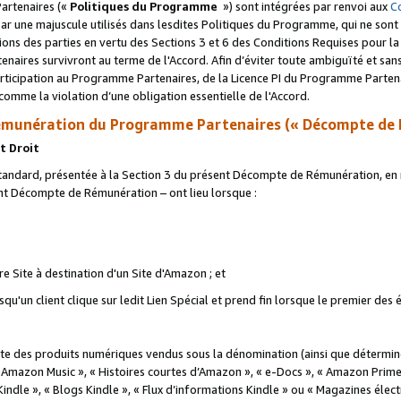
artenaires («
Politiques du Programme
») sont intégrées par renvoi aux
C
r une majuscule utilisés dans lesdites Politiques du Programme, qui ne sont 
ations des parties en vertu des Sections 3 et 6 des Conditions Requises pour l
naires survivront au terme de l'Accord. Afin d’éviter toute ambiguïté et sans l
rticipation au Programme Partenaires, de la Licence PI du Programme Partenai
mme la violation d’une obligation essentielle de l'Accord.
munération du Programme Partenaires (« Décompte de 
t Droit
ndard, présentée à la Section 3 du présent Décompte de Rémunération, en r
ent Décompte de Rémunération – ont lieu lorsque :
tre Site à destination d'un Site d'Amazon ; et
u'un client clique sur ledit Lien Spécial et prend fin lorsque le premier des
 des produits numériques vendus sous la dénomination (ainsi que déterminé 
 Amazon Music », « Histoires courtes d’Amazon », « e-Docs », « Amazon Prim
 Kindle », « Blogs Kindle », « Flux d’informations Kindle » ou « Magazines éle