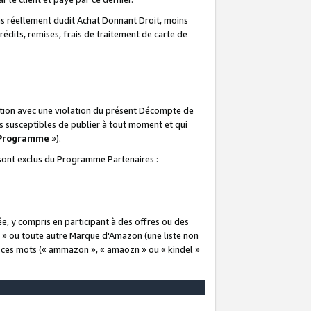
 réellement dudit Achat Donnant Droit, moins
rédits, remises, frais de traitement de carte de
elation avec une violation du présent Décompte de
s susceptibles de publier à tout moment et qui
 Programme
»).
t sont exclus du Programme Partenaires :
e, y compris en participant à des offres ou des
e » ou toute autre Marque d'Amazon (une liste non
e ces mots (« ammazon », « amaozn » ou « kindel »