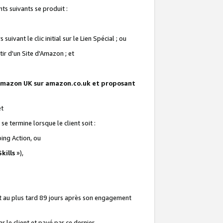
ts suivants se produit :
vant le clic initial sur le Lien Spécial ; ou
ir d'un Site d'Amazon ; et
te Amazon UK sur amazon.co.uk et proposant
et
e termine lorsque le client soit :
ping Action, ou
kills
»),
it au plus tard 89 jours après son engagement
 le client et payé par ce dernier.