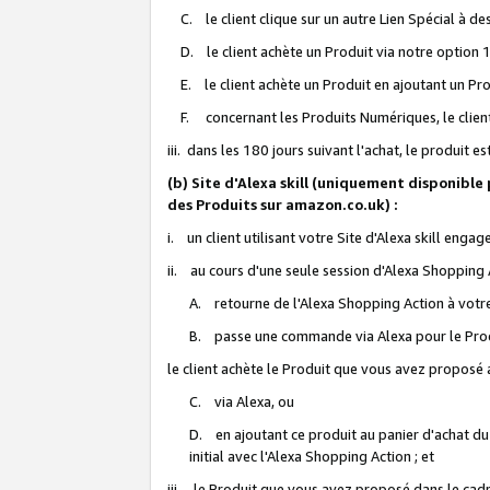
C. le client clique sur un autre Lien Spécial à de
D. le client achète un Produit via notre option 1-
E. le client achète un Produit en ajoutant un Produ
F. concernant les Produits Numériques, le client 
iii. dans les 180 jours suivant l'achat, le produit e
(b) Site d'Alexa skill (uniquement disponible
des Produits sur amazon.co.uk) :
i. un client utilisant votre Site d'Alexa skill enga
ii. au cours d'une seule session d'Alexa Shopping 
A. retourne de l'Alexa Shopping Action à votre
B. passe une commande via Alexa pour le Prod
le client achète le Produit que vous avez proposé a
C. via Alexa, ou
D. en ajoutant ce produit au panier d'achat du
initial avec l'Alexa Shopping Action ; et
iii. le Produit que vous avez proposé dans le cadre