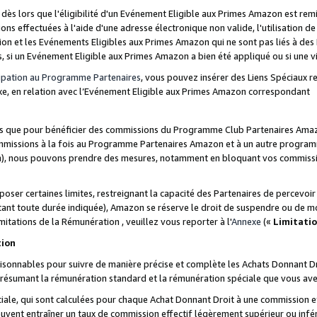
s lors que l'éligibilité d'un Evénement Eligible aux Primes Amazon est remis
ions effectuées à l'aide d'une adresse électronique non valide, l'utilisation d
on et les Evénements Eligibles aux Primes Amazon qui ne sont pas liés à des 
s, si un Evénement Eligible aux Primes Amazon a bien été appliqué ou si une vio
cipation au Programme Partenaires
, vous pouvez insérer des Liens Spéciaux 
xe, en relation avec l’Evénement Eligible aux Primes Amazon correspondant
sées que pour bénéficier des commissions du Programme Club Partenaires Amaz
mmissions à la fois au Programme Partenaires Amazon et à un autre programme
on), nous pouvons prendre des mesures, notamment en bloquant vos commission
oser certaines limites, restreignant la capacité des Partenaires de percevo
stant toute durée indiquée), Amazon se réserve le droit de suspendre ou de m
mitations de la Rémunération , veuillez vous reporter à l'
Annexe
(«
Limitati
tion
sonnables pour suivre de manière précise et complète les Achats Donnant Dro
ts résumant la rémunération standard et la rémunération spéciale que vous av
ale, qui sont calculées pour chaque Achat Donnant Droit à une commission e
uvent entraîner un taux de commission effectif légèrement supérieur ou infér