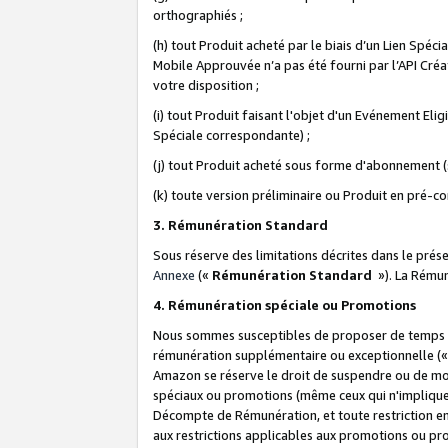
orthographiés ;
(h) tout Produit acheté par le biais d’un Lien Spéc
Mobile Approuvée n’a pas été fourni par l’API Créat
votre disposition ;
(i) tout Produit faisant l'objet d'un Evénement El
Spéciale correspondante) ;
(j) tout Produit acheté sous forme d'abonnement (s
(k) toute version préliminaire ou Produit en pré-c
3. Rémunération Standard
Sous réserve des limitations décrites dans le pré
Annexe
(«
Rémunération Standard
»). La Rému
4. Rémunération spéciale ou Promotions
Nous sommes susceptibles de proposer de temps à
rémunération supplémentaire ou exceptionnelle (
Amazon se réserve le droit de suspendre ou de mo
spéciaux ou promotions (même ceux qui n'impliquent
Décompte de Rémunération, et toute restriction e
aux restrictions applicables aux promotions ou p