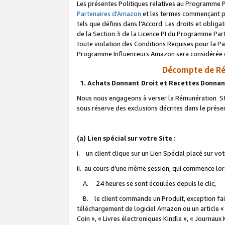
Les présentes Politiques relatives au Programme P
Partenaires d'Amazon
et les termes commençant pa
tels que définis dans l'Accord. Les droits et oblig
de la Section 3 de la Licence PI du Programme Parte
toute violation des Conditions Requises pour la Pa
Programme Influenceurs Amazon sera considérée co
Décompte de Ré
1. Achats Donnant Droit et Recettes Donnan
Nous nous engageons à verser la Rémunération Sta
sous réserve des exclusions décrites dans le prés
(a) Lien spécial sur votre Site :
i. un client clique sur un Lien Spécial placé sur vo
ii. au cours d'une même session, qui commence lorsq
A. 24 heures se sont écoulées depuis le clic,
B. le client commande un Produit, exception faite
téléchargement de logiciel Amazon ou un article «
Coin », « Livres électroniques Kindle », « Journaux