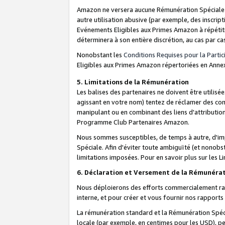
Amazon ne versera aucune Rémunération Spéciale dè
autre utilisation abusive (par exemple, des inscript
Evénements Eligibles aux Primes Amazon à répétiti
déterminera à son entière discrétion, au cas par ca
Nonobstant les
Conditions Requises pour la Parti
Eligibles aux Primes Amazon répertoriées en Anne
5. Limitations de la Rémunération
Les balises des partenaires ne doivent être utili
agissant en votre nom) tentez de réclamer des co
manipulant ou en combinant des liens d'attributi
Programme Club Partenaires Amazon.
Nous sommes susceptibles, de temps à autre, d'imp
Spéciale. Afin d'éviter toute ambiguïté (et nonob
limitations imposées. Pour en savoir plus sur les Li
6. Déclaration et Versement de la Rémunéra
Nous déploierons des efforts commercialement rai
interne, et pour créer et vous fournir nos rappor
La rémunération standard et la Rémunération Spéci
locale (par exemple, en centimes pour les USD), pe