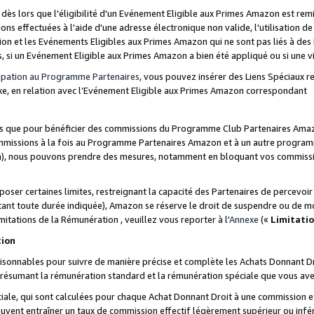
s lors que l'éligibilité d'un Evénement Eligible aux Primes Amazon est remis
ions effectuées à l'aide d'une adresse électronique non valide, l'utilisation d
on et les Evénements Eligibles aux Primes Amazon qui ne sont pas liés à des 
s, si un Evénement Eligible aux Primes Amazon a bien été appliqué ou si une vio
cipation au Programme Partenaires
, vous pouvez insérer des Liens Spéciaux 
xe, en relation avec l’Evénement Eligible aux Primes Amazon correspondant
sées que pour bénéficier des commissions du Programme Club Partenaires Amaz
mmissions à la fois au Programme Partenaires Amazon et à un autre programme
on), nous pouvons prendre des mesures, notamment en bloquant vos commission
oser certaines limites, restreignant la capacité des Partenaires de percevo
stant toute durée indiquée), Amazon se réserve le droit de suspendre ou de m
mitations de la Rémunération , veuillez vous reporter à l'
Annexe
(«
Limitati
tion
sonnables pour suivre de manière précise et complète les Achats Donnant Dro
ts résumant la rémunération standard et la rémunération spéciale que vous av
ale, qui sont calculées pour chaque Achat Donnant Droit à une commission e
uvent entraîner un taux de commission effectif légèrement supérieur ou infér