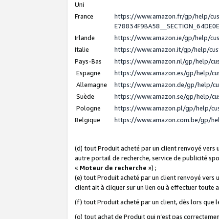
Uni
France
https://www.amazon.fr/gp/help/c
E78834F9BA58__SECTION_64DE0
Irlande
https://www.amazon.ie/gp/help/c
Italie
https://www.amazon.it/gp/help/cu
Pays-Bas
https://www.amazon.nl/gp/help/c
Espagne
https://www.amazon.es/gp/help/c
Allemagne
https://www.amazon.de/gp/help/c
Suède
https://www.amazon.se/gp/help/c
Pologne
https://www.amazon.pl/gp/help/c
Belgique
https://www.amazon.com.be/gp/h
(d) tout Produit acheté par un client renvoyé vers
autre portail de recherche, service de publicité sp
«
Moteur de recherche
») ;
(e) tout Produit acheté par un client renvoyé vers 
client ait à cliquer sur un lien ou à effectuer toute 
(f) tout Produit acheté par un client, dès lors que
(g) tout achat de Produit qui n’est pas correctemen