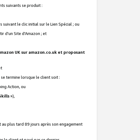
ts suivants se produit :
vant le clic initial sur le Lien Spécial ; ou
ir d'un Site d'Amazon ; et
te Amazon UK sur amazon.co.uk et proposant
et
e termine lorsque le client soit :
ping Action, ou
kills
»),
it au plus tard 89 jours après son engagement
 le client et payé par ce dernier.