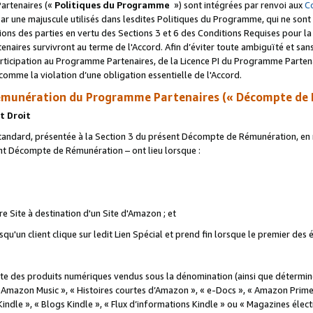
artenaires («
Politiques du Programme
») sont intégrées par renvoi aux
C
r une majuscule utilisés dans lesdites Politiques du Programme, qui ne sont 
ations des parties en vertu des Sections 3 et 6 des Conditions Requises pour l
naires survivront au terme de l'Accord. Afin d’éviter toute ambiguïté et sans l
rticipation au Programme Partenaires, de la Licence PI du Programme Partenai
mme la violation d’une obligation essentielle de l'Accord.
munération du Programme Partenaires (« Décompte de 
t Droit
ndard, présentée à la Section 3 du présent Décompte de Rémunération, en r
ent Décompte de Rémunération – ont lieu lorsque :
tre Site à destination d'un Site d'Amazon ; et
u'un client clique sur ledit Lien Spécial et prend fin lorsque le premier des
 des produits numériques vendus sous la dénomination (ainsi que déterminé 
 Amazon Music », « Histoires courtes d’Amazon », « e-Docs », « Amazon Prim
 Kindle », « Blogs Kindle », « Flux d’informations Kindle » ou « Magazines éle