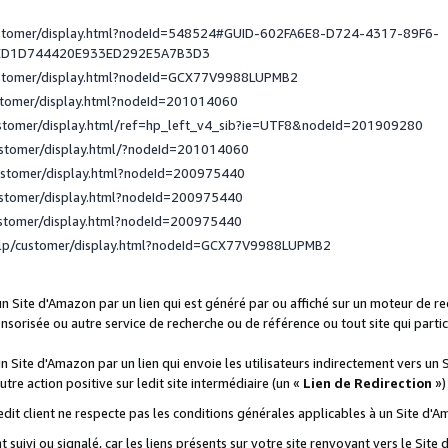
ustomer/display.html?nodeId=548524#GUID-602FA6E8-D724-4317-89F6-
ED1D744420E933ED292E5A7B3D3
ustomer/display.html?nodeId=GCX77V9988LUPMB2
stomer/display.html?nodeId=201014060
ustomer/display.html/ref=hp_left_v4_sib?ie=UTF8&nodeId=201909280
ustomer/display.html/?nodeId=201014060
ustomer/display.html?nodeId=200975440
ustomer/display.html?nodeId=200975440
ustomer/display.html?nodeId=200975440
elp/customer/display.html?nodeId=GCX77V9988LUPMB2
 un Site d'Amazon par un lien qui est généré par ou affiché sur un moteur de 
onsorisée ou autre service de recherche ou de référence ou tout site qui part
un Site d'Amazon par un lien qui envoie les utilisateurs indirectement vers un 
autre action positive sur ledit site intermédiaire (un «
Lien de Redirection
»)
 ledit client ne respecte pas les conditions générales applicables à un Site d'
t suivi ou signalé, car les liens présents sur votre site renvoyant vers le Si