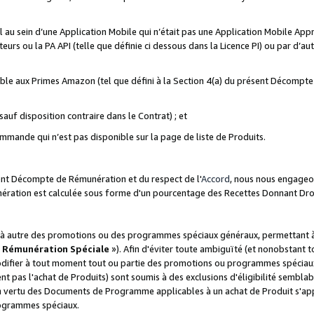
ial au sein d’une Application Mobile qui n’était pas une Application Mobile Ap
eurs ou la PA API (telle que définie ci dessous dans la Licence PI) ou par d’au
igible aux Primes Amazon (tel que défini à la Section 4(a) du présent Décomp
auf disposition contraire dans le Contrat) ; et
ommande qui n’est pas disponible sur la page de liste de Produits.
sent Décompte de Rémunération et du respect de l'
Accord
, nous nous engageo
nération est calculée sous forme d'un pourcentage des Recettes Donnant Dro
 autre des promotions ou des programmes spéciaux généraux, permettant à t
«
Rémunération Spéciale
»). Afin d'éviter toute ambiguïté (et nonobstant t
difier à tout moment tout ou partie des promotions ou programmes spéciaux.
 pas l'achat de Produits) sont soumis à des exclusions d'éligibilité semblabl
n vertu des Documents de Programme applicables à un achat de Produit s'app
rogrammes spéciaux.