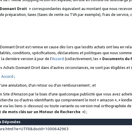
 Donnant Droit
» correspondantes équivalent au montant que nous recevons
 de préparation, taxes (taxes de vente ou TVA par exemple), frais de service, c
s Donnant Droit est remise en cause dès lors que lesdits achats ont lieu en r
lités, conditions, spécifications, déclarations et politiques que nous somme
a dernière version à jour de l'
Accord
(collectivement, les «
Documents du
 des Achats Donnant Droit dans d'autres circonstances, ne sont pas éligibles e
e
Accord
;
d'une annulation, d'un retour ou d'un remboursement ; et
 un Site d'Amazon par le biais d'une quelconque publicité que vous avez acheté
cherche ou d'autres identifiants qui comprennent le mot « amazon », « kindl
 via les liens ci-dessous) ou toute variante ou version mal orthographiée d
t de mots clés sur un Moteur de Recherche
») ;
es Déposées
ture.html?ie=UTF8&docId=1000642963