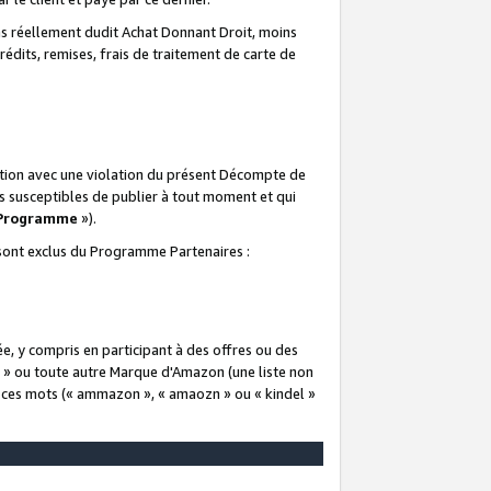
 réellement dudit Achat Donnant Droit, moins
rédits, remises, frais de traitement de carte de
elation avec une violation du présent Décompte de
s susceptibles de publier à tout moment et qui
 Programme
»).
t sont exclus du Programme Partenaires :
e, y compris en participant à des offres ou des
e » ou toute autre Marque d'Amazon (une liste non
e ces mots (« ammazon », « amaozn » ou « kindel »