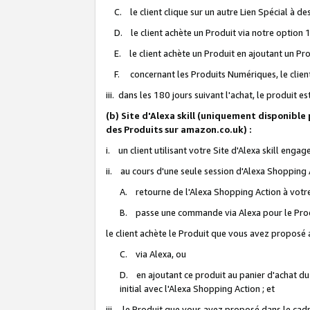
C. le client clique sur un autre Lien Spécial à de
D. le client achète un Produit via notre option 1-
E. le client achète un Produit en ajoutant un Produ
F. concernant les Produits Numériques, le client 
iii. dans les 180 jours suivant l'achat, le produit e
(b) Site d'Alexa skill (uniquement disponible
des Produits sur amazon.co.uk) :
i. un client utilisant votre Site d'Alexa skill enga
ii. au cours d'une seule session d'Alexa Shopping 
A. retourne de l'Alexa Shopping Action à votre
B. passe une commande via Alexa pour le Prod
le client achète le Produit que vous avez proposé a
C. via Alexa, ou
D. en ajoutant ce produit au panier d'achat du
initial avec l'Alexa Shopping Action ; et
iii. le Produit que vous avez proposé dans le cadre