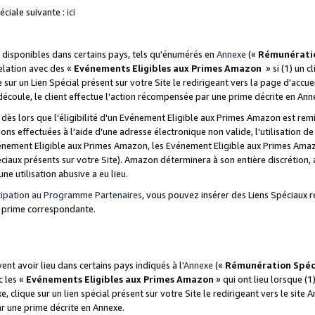
ciale suivante :
ici
disponibles dans certains pays, tels qu'énumérés en
Annexe
(«
Rémunérati
relation avec des «
Evénements Eligibles aux Primes Amazon
» si (1) un c
 sur un Lien Spécial présent sur votre Site le redirigeant vers la page d'acc
 découle, le client effectue l'action récompensée par une prime décrite en Ann
s lors que l'éligibilité d'un Evénement Eligible aux Primes Amazon est remis
ions effectuées à l'aide d'une adresse électronique non valide, l'utilisation d
nement Eligible aux Primes Amazon, les Evénement Eligible aux Primes Amazo
ciaux présents sur votre Site). Amazon déterminera à son entière discrétion, 
ne utilisation abusive a eu lieu.
cipation au Programme Partenaires
, vous pouvez insérer des Liens Spéciaux r
la prime correspondante.
t avoir lieu dans certains pays indiqués à l'
Annexe
(«
Rémunération Spéc
c les «
Evénements Eligibles aux Primes Amazon
» qui ont lieu lorsque (1)
 clique sur un lien spécial présent sur votre Site le redirigeant vers le site 
ar une prime décrite en Annexe.