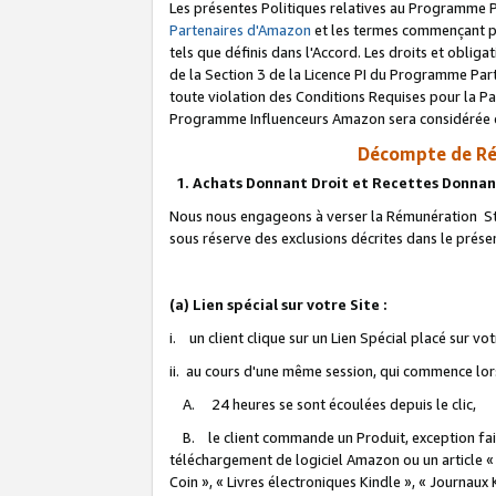
Les présentes Politiques relatives au Programme P
Partenaires d'Amazon
et les termes commençant pa
tels que définis dans l'Accord. Les droits et oblig
de la Section 3 de la Licence PI du Programme Parte
toute violation des Conditions Requises pour la Pa
Programme Influenceurs Amazon sera considérée co
Décompte de Ré
1. Achats Donnant Droit et Recettes Donnan
Nous nous engageons à verser la Rémunération Sta
sous réserve des exclusions décrites dans le prés
(a) Lien spécial sur votre Site :
i. un client clique sur un Lien Spécial placé sur vo
ii. au cours d'une même session, qui commence lorsq
A. 24 heures se sont écoulées depuis le clic,
B. le client commande un Produit, exception faite
téléchargement de logiciel Amazon ou un article «
Coin », « Livres électroniques Kindle », « Journaux