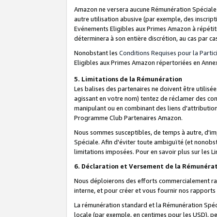
Amazon ne versera aucune Rémunération Spéciale dè
autre utilisation abusive (par exemple, des inscript
Evénements Eligibles aux Primes Amazon à répétiti
déterminera à son entière discrétion, au cas par ca
Nonobstant les
Conditions Requises pour la Parti
Eligibles aux Primes Amazon répertoriées en Anne
5. Limitations de la Rémunération
Les balises des partenaires ne doivent être utili
agissant en votre nom) tentez de réclamer des co
manipulant ou en combinant des liens d'attributi
Programme Club Partenaires Amazon.
Nous sommes susceptibles, de temps à autre, d'imp
Spéciale. Afin d'éviter toute ambiguïté (et nonob
limitations imposées. Pour en savoir plus sur les Li
6. Déclaration et Versement de la Rémunéra
Nous déploierons des efforts commercialement rai
interne, et pour créer et vous fournir nos rappor
La rémunération standard et la Rémunération Spéci
locale (par exemple, en centimes pour les USD), pe