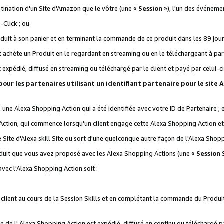
stination d'un Site d'Amazon que le vôtre (une «
Session
»), l'un des événemen
Click ; ou
it à son panier et en terminant la commande de ce produit dans les 89 jours sui
achète un Produit en le regardant en streaming ou en le téléchargeant à part
st expédié, diffusé en streaming ou téléchargé par le client et payé par celui-ci
 pour les partenaires utilisant un identifiant partenaire pour le si
ge une Alexa Shopping Action qui a été identifiée avec votre ID de Partenaire ; 
Action, qui commence lorsqu'un client engage cette Alexa Shopping Action et s
 Site d'Alexa skill Site ou sort d'une quelconque autre façon de l'Alexa Shop
uit que vous avez proposé avec les Alexa Shopping Actions (une «
Session S
vec l'Alexa Shopping Action soit :
 client au cours de la Session Skills et en complétant la commande du Produ
 de l' Alexa Shopping Action est expédié, diffusé en continu ou téléchargé par