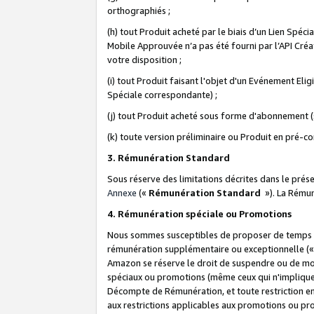
orthographiés ;
(h) tout Produit acheté par le biais d’un Lien Spéc
Mobile Approuvée n’a pas été fourni par l’API Créat
votre disposition ;
(i) tout Produit faisant l'objet d'un Evénement El
Spéciale correspondante) ;
(j) tout Produit acheté sous forme d'abonnement (s
(k) toute version préliminaire ou Produit en pré-c
3. Rémunération Standard
Sous réserve des limitations décrites dans le pré
Annexe
(«
Rémunération Standard
»). La Rému
4. Rémunération spéciale ou Promotions
Nous sommes susceptibles de proposer de temps à
rémunération supplémentaire ou exceptionnelle (
Amazon se réserve le droit de suspendre ou de mo
spéciaux ou promotions (même ceux qui n'impliquent
Décompte de Rémunération, et toute restriction e
aux restrictions applicables aux promotions ou p