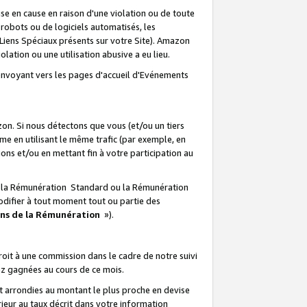
e en cause en raison d'une violation ou de toute
e robots ou de logiciels automatisés, les
Liens Spéciaux présents sur votre Site). Amazon
lation ou une utilisation abusive a eu lieu.
renvoyant vers les pages d'accueil d'Evénements
on. Si nous détectons que vous (et/ou un tiers
 en utilisant le même trafic (par exemple, en
s et/ou en mettant fin à votre participation au
ir la Rémunération Standard ou la Rémunération
odifier à tout moment tout ou partie des
ons de la Rémunération
»).
it à une commission dans le cadre de notre suivi
ez gagnées au cours de ce mois.
t arrondies au montant le plus proche en devise
ieur au taux décrit dans votre information