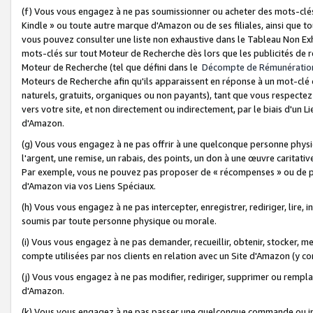
(f) Vous vous engagez à ne pas soumissionner ou acheter des mots-clés,
Kindle » ou toute autre marque d'Amazon ou de ses filiales, ainsi que t
vous pouvez consulter une liste non exhaustive dans le Tableau Non Ex
mots-clés sur tout Moteur de Recherche dès lors que les publicités de 
Moteur de Recherche (tel que défini dans le
Décompte de Rémunératio
Moteurs de Recherche afin qu'ils apparaissent en réponse à un mot-clé o
naturels, gratuits, organiques ou non payants), tant que vous respectez 
vers votre site, et non directement ou indirectement, par le biais d'un Li
d'Amazon.
(g) Vous vous engagez à ne pas offrir à une quelconque personne physi
l'argent, une remise, un rabais, des points, un don à une œuvre caritativ
Par exemple, vous ne pouvez pas proposer de « récompenses » ou de p
d'Amazon via vos Liens Spéciaux.
(h) Vous vous engagez à ne pas intercepter, enregistrer, rediriger, lire
soumis par toute personne physique ou morale.
(i) Vous vous engagez à ne pas demander, recueillir, obtenir, stocker, 
compte utilisées par nos clients en relation avec un Site d'Amazon (y c
(j) Vous vous engagez à ne pas modifier, rediriger, supprimer ou rempla
d'Amazon.
(k) Vous vous engagez à ne pas passer une quelconque commande ou init