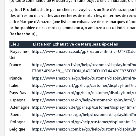
(b) toute commande de Produit ayant fait l'objet d'une annulation, d'u
(c) tout Produit acheté par un client renvoyé vers un Site d'Amazon par
des offres ou des ventes aux enchères de mots-clés, de termes de reche
autre Marque d'Amazon (une liste non exhaustive de nos marques déposée
orthographiée de ces mots (« ammazon », « amaozn » ou « kindel » par
Recherche
») ;
Lieu
Liste Non Exhaustive de Marques Déposées
Royaume-
https://www.amazon.co.uk/gp/feature.html?ie=UTF8&
Uni
France
https://www.amazon.fr/gp/help/customer/display.ht
E78834F9BA58__SECTION_64DE0ED1D744420E933ED
Irlande
https://www.amazon.ie/gp/help/customer/display.htm
Italie
https://www.amazon.it/gp/help/customer/display.html
Pays-Bas
https://www.amazon.nl/gp/help/customer/display.html
Espagne
https://www.amazon.es/gp/help/customer/display.html
Allemagne
https://www.amazon.de/gp/help/customer/display.htm
Suède
https://www.amazon.se/gp/help/customer/display.htm
Pologne
https://www.amazon.pl/gp/help/customer/display.html
Belgique
https://www.amazon.com.be/gp/help/customer/displa