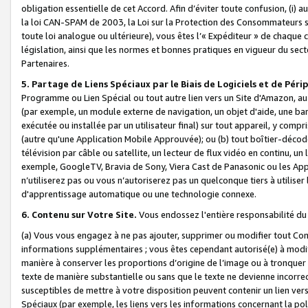
obligation essentielle de cet Accord. Afin d’éviter toute confusion, (i) a
la loi CAN-SPAM de 2003, la Loi sur la Protection des Consommateurs s
toute loi analogue ou ultérieure), vous êtes l’« Expéditeur » de chaque 
législation, ainsi que les normes et bonnes pratiques en vigueur du s
Partenaires.
5. Partage de Liens Spéciaux par le Biais de Logiciels et de Pér
Programme ou Lien Spécial ou tout autre lien vers un Site d'Amazon, au su
(par exemple, un module externe de navigation, un objet d'aide, une ba
exécutée ou installée par un utilisateur final) sur tout appareil, y comp
(autre qu'une Application Mobile Approuvée); ou (b) tout boîtier-décod
télévision par câble ou satellite, un lecteur de flux vidéo en continu, un
exemple, GoogleTV, Bravia de Sony, Viera Cast de Panasonic ou les Appli
n’utiliserez pas ou vous n’autoriserez pas un quelconque tiers à utili
d'apprentissage automatique ou une technologie connexe.
6. Contenu sur Votre Site.
Vous endossez l'entière responsabilité du
(a) Vous vous engagez à ne pas ajouter, supprimer ou modifier tout Co
informations supplémentaires ; vous êtes cependant autorisé(e) à modi
manière à conserver les proportions d’origine de l’image ou à tronquer
texte de manière substantielle ou sans que le texte ne devienne incorr
susceptibles de mettre à votre disposition peuvent contenir un lien ver
Spéciaux (par exemple, les liens vers les informations concernant la poli