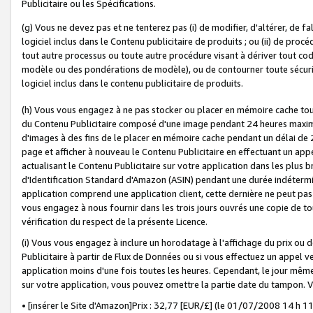
Publicitaire ou les Spécifications.
(g) Vous ne devez pas et ne tenterez pas (i) de modifier, d'altérer, de f
logiciel inclus dans le Contenu publicitaire de produits ; ou (ii) de proc
tout autre processus ou toute autre procédure visant à dériver tout c
modèle ou des pondérations de modèle), ou de contourner toute sécurité a
logiciel inclus dans le contenu publicitaire de produits.
(h) Vous vous engagez à ne pas stocker ou placer en mémoire cache tou
du Contenu Publicitaire composé d'une image pendant 24 heures maxim
d'images à des fins de le placer en mémoire cache pendant un délai de
page et afficher à nouveau le Contenu Publicitaire en effectuant un app
actualisant le Contenu Publicitaire sur votre application dans les plus 
d'Identification Standard d'Amazon (ASIN) pendant une durée indéterminé
application comprend une application client, cette dernière ne peut pa
vous engagez à nous fournir dans les trois jours ouvrés une copie de tou
vérification du respect de la présente Licence.
(i) Vous vous engagez à inclure un horodatage à l'affichage du prix ou 
Publicitaire à partir de Flux de Données ou si vous effectuez un appel ve
application moins d'une fois toutes les heures. Cependant, le jour même
sur votre application, vous pouvez omettre la partie date du tampon.
• [insérer le Site d'Amazon]Prix : 32,77 [EUR/£] (le 01/07/2008 14 h 11 