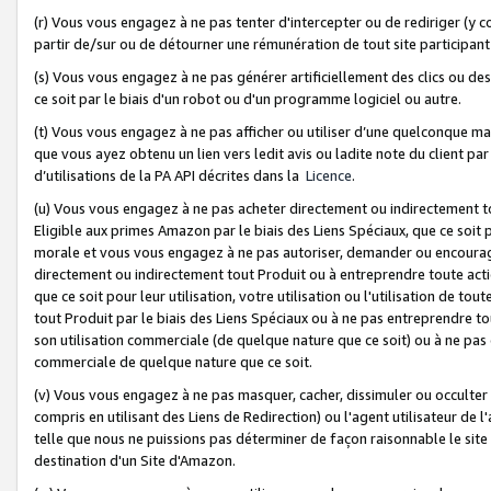
(r) Vous vous engagez à ne pas tenter d'intercepter ou de rediriger (y comp
partir de/sur ou de détourner une rémunération de tout site participa
(s) Vous vous engagez à ne pas générer artificiellement des clics ou de
ce soit par le biais d'un robot ou d'un programme logiciel ou autre.
(t) Vous vous engagez à ne pas afficher ou utiliser d’une quelconque man
que vous ayez obtenu un lien vers ledit avis ou ladite note du client par
d’utilisations de la PA API décrites dans la
Licence
.
(u) Vous vous engagez à ne pas acheter directement ou indirectement t
Eligible aux primes Amazon par le biais des Liens Spéciaux, que ce soit 
morale et vous vous engagez à ne pas autoriser, demander ou encourager
directement ou indirectement tout Produit ou à entreprendre toute acti
que ce soit pour leur utilisation, votre utilisation ou l'utilisation de
tout Produit par le biais des Liens Spéciaux ou à ne pas entreprendre t
son utilisation commerciale (de quelque nature que ce soit) ou à ne pas o
commerciale de quelque nature que ce soit.
(v) Vous vous engagez à ne pas masquer, cacher, dissimuler ou occulter 
compris en utilisant des Liens de Redirection) ou l'agent utilisateur de 
telle que nous ne puissions pas déterminer de façon raisonnable le site ou
destination d'un Site d'Amazon.