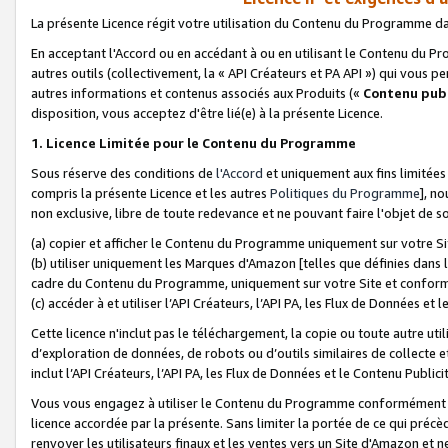
La présente Licence régit votre utilisation du Contenu du Programme d
En acceptant l'Accord ou en accédant à ou en utilisant le Contenu du P
autres outils (collectivement, la «
API Créateurs et PA API
») qui vous pe
autres informations et contenus associés aux Produits («
Contenu publ
disposition, vous acceptez d'être lié(e) à la présente Licence.
1. Licence Limitée pour le Contenu du Programme
Sous réserve des conditions de
l'Accord
et uniquement aux fins limitées
compris la présente Licence et les autres
Politiques du Programme
], n
non exclusive, libre de toute redevance et ne pouvant faire l'objet de so
(a) copier et afficher le Contenu du Programme uniquement sur votre Si
(b) utiliser uniquement les Marques d'Amazon [telles que définies dans 
cadre du Contenu du Programme, uniquement sur votre Site et confo
(c) accéder à et utiliser l’API Créateurs, l’API PA, les Flux de Données e
Cette licence n'inclut pas le téléchargement, la copie ou toute autre util
d’exploration de données, de robots ou d’outils similaires de collecte
inclut l’API Créateurs, l’API PA, les Flux de Données et le Contenu Publici
Vous vous engagez à utiliser le Contenu du Programme conformément a
licence accordée par la présente. Sans limiter la portée de ce qui pré
renvoyer les utilisateurs finaux et les ventes vers un Site d'Amazon et