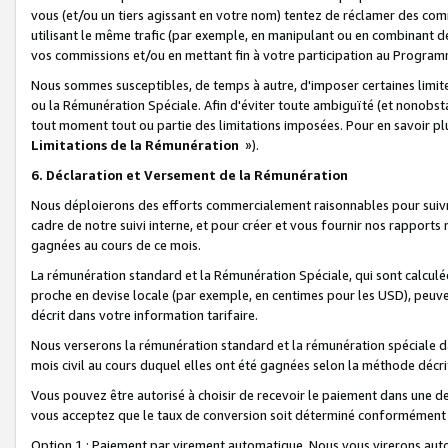
vous (et/ou un tiers agissant en votre nom) tentez de réclamer des c
utilisant le même trafic (par exemple, en manipulant ou en combinant 
vos commissions et/ou en mettant fin à votre participation au Progra
Nous sommes susceptibles, de temps à autre, d'imposer certaines limit
ou la Rémunération Spéciale. Afin d'éviter toute ambiguïté (et nonobst
tout moment tout ou partie des limitations imposées. Pour en savoir plus
Limitations de la Rémunération
»).
6. Déclaration et Versement de la Rémunération
Nous déploierons des efforts commercialement raisonnables pour suivr
cadre de notre suivi interne, et pour créer et vous fournir nos rapport
gagnées au cours de ce mois.
La rémunération standard et la Rémunération Spéciale, qui sont calcul
proche en devise locale (par exemple, en centimes pour les USD), peuve
décrit dans votre information tarifaire.
Nous verserons la rémunération standard et la rémunération spéciale da
mois civil au cours duquel elles ont été gagnées selon la méthode décr
Vous pouvez être autorisé à choisir de recevoir le paiement dans une dev
vous acceptez que le taux de conversion soit déterminé conformément
Option 1 : Paiement par virement automatique.
Nous vous virerons aut