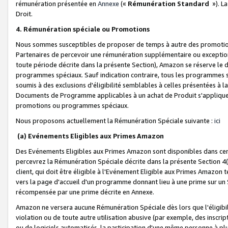
rémunération présentée en
Annexe
(«
Rémunération Standard
»). L
Droit.
4. Rémunération spéciale ou Promotions
Nous sommes susceptibles de proposer de temps à autre des promotion
Partenaires de percevoir une rémunération supplémentaire ou exceptio
toute période décrite dans la présente Section), Amazon se réserve le
programmes spéciaux. Sauf indication contraire, tous les programmes s
soumis à des exclusions d'éligibilité semblables à celles présentées à 
Documents de Programme applicables à un achat de Produit s'appliquera
promotions ou programmes spéciaux.
Nous proposons actuellement la Rémunération Spéciale suivante :
ici
(a) Evénements Eligibles aux Primes Amazon
Des Evénements Eligibles aux Primes Amazon sont disponibles dans cer
percevrez la Rémunération Spéciale décrite dans la présente Section 4(
client, qui doit être éligible à l'Evénement Eligible aux Primes Amazon te
vers la page d'accueil d'un programme donnant lieu à une prime sur un Si
récompensée par une prime décrite en Annexe.
Amazon ne versera aucune Rémunération Spéciale dès lors que l'éligibi
violation ou de toute autre utilisation abusive (par exemple, des inscrip
ou de logiciels automatisés, la participation d'une même personne à p