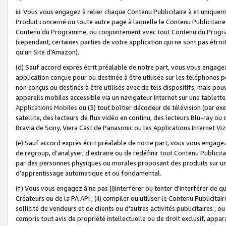
iii. Vous vous engagez à relier chaque Contenu Publicitaire à et uniqu
Produit concerné ou toute autre page à laquelle le Contenu Publicitaire
Contenu du Programme, ou conjointement avec tout Contenu du Programm
(cependant, certaines parties de votre application qui ne sont pas étroi
qu'un Site d'Amazon).
(d) Sauf accord exprès écrit préalable de notre part, vous vous engagez à
application conçue pour ou destinée à être utilisée sur les téléphones p
non conçus ou destinés à être utilisés avec de tels dispositifs, mais pouv
appareils mobiles accessible via un navigateur Internet sur une tablett
Applications Mobiles
ou (3) tout boîtier décodeur de télévision (par ex
satellite, des lecteurs de flux vidéo en continu, des lecteurs Blu-ray o
Bravia de Sony, Viera Cast de Panasonic ou les Applications Internet Viz
(e) Sauf accord exprès écrit préalable de notre part, vous vous engagez 
de regroup, d'analyser, d'extraire ou de redéfinir tout Contenu Publicitai
par des personnes physiques ou morales proposant des produits sur un
d’apprentissage automatique et ou fondamental.
(f) Vous vous engagez à ne pas (i)interférer ou tenter d'interférer de 
Créateurs ou de la PA API ; (ii) compiler ou utiliser le Contenu Publicita
sollicité de vendeurs et de clients ou d'autres activités publicitaires ; ou (
compris tout avis de propriété intellectuelle ou de droit exclusif, appar