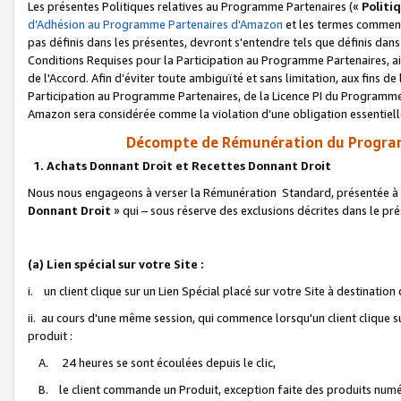
Les présentes Politiques relatives au Programme Partenaires («
Politi
d’Adhésion au Programme Partenaires d'Amazon
et les termes commenç
pas définis dans les présentes, devront s'entendre tels que définis dans 
Conditions Requises pour la Participation au Programme Partenaires, ai
de l'Accord. Afin d’éviter toute ambiguïté et sans limitation, aux fins de
Participation au Programme Partenaires, de la Licence PI du Programme 
Amazon sera considérée comme la violation d’une obligation essentielle
Décompte de Rémunération du Program
1. Achats Donnant Droit et Recettes Donnant Droit
Nous nous engageons à verser la Rémunération Standard, présentée à l
Donnant Droit
» qui – sous réserve des exclusions décrites dans le p
(a) Lien spécial sur votre Site :
i. un client clique sur un Lien Spécial placé sur votre Site à destination
ii. au cours d'une même session, qui commence lorsqu'un client clique s
produit :
A. 24 heures se sont écoulées depuis le clic,
B. le client commande un Produit, exception faite des produits numéri