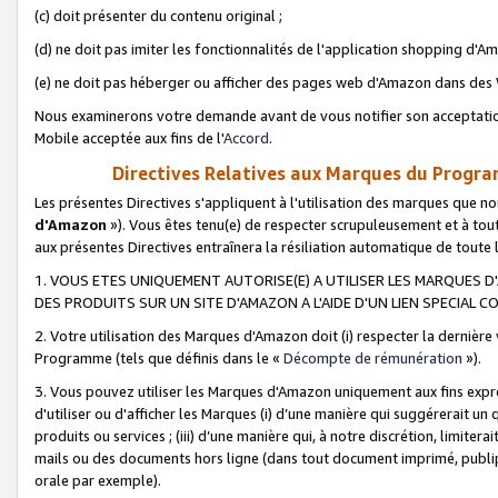
(c) doit présenter du contenu original ;
(d) ne doit pas imiter les fonctionnalités de l'application shopping d'Am
(e) ne doit pas héberger ou afficher des pages web d'Amazon dans de
Nous examinerons votre demande avant de vous notifier son acceptatio
Mobile acceptée aux fins de l'
Accord
.
Directives Relatives aux Marques du Progra
Les présentes Directives s'appliquent à l'utilisation des marques que
d'Amazon
»). Vous êtes tenu(e) de respecter scrupuleusement et à tou
aux présentes Directives entraînera la résiliation automatique de toute
1. VOUS ETES UNIQUEMENT AUTORISE(E) A UTILISER LES MARQUES D'
DES PRODUITS SUR UN SITE D'AMAZON A L'AIDE D'UN LIEN SPECIAL 
2. Votre utilisation des Marques d'Amazon doit (i) respecter la dernière
Programme (tels que définis dans le «
Décompte de rémunération
»).
3. Vous pouvez utiliser les Marques d'Amazon uniquement aux fins expr
d'utiliser ou d'afficher les Marques (i) d’une manière qui suggérerait un
produits ou services ; (iii) d’une manière qui, à notre discrétion, limit
mails ou des documents hors ligne (dans tout document imprimé, publip
orale par exemple).