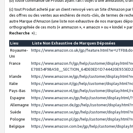
(b) toute commande de Produit ayant fait l'objet d'une annulation, d'u
(c) tout Produit acheté par un client renvoyé vers un Site d'Amazon par
des offres ou des ventes aux enchères de mots-clés, de termes de reche
autre Marque d'Amazon (une liste non exhaustive de nos marques déposée
orthographiée de ces mots (« ammazon », « amaozn » ou « kindel » par
Recherche
») ;
Lieu
Liste Non Exhaustive de Marques Déposées
Royaume-
https://www.amazon.co.uk/gp/feature.html?ie=UTF8&
Uni
France
https://www.amazon.fr/gp/help/customer/display.ht
E78834F9BA58__SECTION_64DE0ED1D744420E933ED
Irlande
https://www.amazon.ie/gp/help/customer/display.htm
Italie
https://www.amazon.it/gp/help/customer/display.html
Pays-Bas
https://www.amazon.nl/gp/help/customer/display.html
Espagne
https://www.amazon.es/gp/help/customer/display.html
Allemagne
https://www.amazon.de/gp/help/customer/display.htm
Suède
https://www.amazon.se/gp/help/customer/display.htm
Pologne
https://www.amazon.pl/gp/help/customer/display.html
Belgique
https://www.amazon.com.be/gp/help/customer/displa