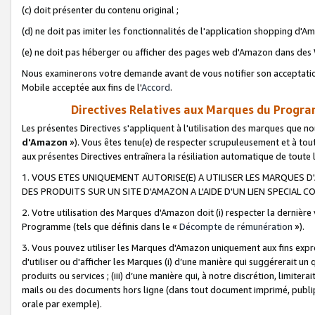
(c) doit présenter du contenu original ;
(d) ne doit pas imiter les fonctionnalités de l'application shopping d'Am
(e) ne doit pas héberger ou afficher des pages web d'Amazon dans de
Nous examinerons votre demande avant de vous notifier son acceptatio
Mobile acceptée aux fins de l'
Accord
.
Directives Relatives aux Marques du Progra
Les présentes Directives s'appliquent à l'utilisation des marques que
d'Amazon
»). Vous êtes tenu(e) de respecter scrupuleusement et à tou
aux présentes Directives entraînera la résiliation automatique de toute
1. VOUS ETES UNIQUEMENT AUTORISE(E) A UTILISER LES MARQUES D'
DES PRODUITS SUR UN SITE D'AMAZON A L'AIDE D'UN LIEN SPECIAL 
2. Votre utilisation des Marques d'Amazon doit (i) respecter la dernière
Programme (tels que définis dans le «
Décompte de rémunération
»).
3. Vous pouvez utiliser les Marques d'Amazon uniquement aux fins expr
d'utiliser ou d'afficher les Marques (i) d’une manière qui suggérerait un
produits ou services ; (iii) d’une manière qui, à notre discrétion, limit
mails ou des documents hors ligne (dans tout document imprimé, publip
orale par exemple).