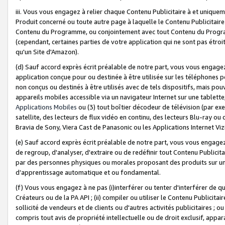
iii. Vous vous engagez à relier chaque Contenu Publicitaire à et uniqu
Produit concerné ou toute autre page à laquelle le Contenu Publicitaire
Contenu du Programme, ou conjointement avec tout Contenu du Programm
(cependant, certaines parties de votre application qui ne sont pas étroi
qu'un Site d'Amazon).
(d) Sauf accord exprès écrit préalable de notre part, vous vous engagez à
application conçue pour ou destinée à être utilisée sur les téléphones p
non conçus ou destinés à être utilisés avec de tels dispositifs, mais pouv
appareils mobiles accessible via un navigateur Internet sur une tablett
Applications Mobiles
ou (3) tout boîtier décodeur de télévision (par ex
satellite, des lecteurs de flux vidéo en continu, des lecteurs Blu-ray o
Bravia de Sony, Viera Cast de Panasonic ou les Applications Internet Viz
(e) Sauf accord exprès écrit préalable de notre part, vous vous engagez 
de regroup, d'analyser, d'extraire ou de redéfinir tout Contenu Publicitai
par des personnes physiques ou morales proposant des produits sur un
d’apprentissage automatique et ou fondamental.
(f) Vous vous engagez à ne pas (i)interférer ou tenter d'interférer de 
Créateurs ou de la PA API ; (ii) compiler ou utiliser le Contenu Publicita
sollicité de vendeurs et de clients ou d'autres activités publicitaires ; ou (
compris tout avis de propriété intellectuelle ou de droit exclusif, appar