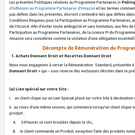
Les présentes Politiques relatives au Programme Partenaires («
Politi
d’Adhésion au Programme Partenaires d'Amazon
et les termes commenç
pas définis dans les présentes, devront s'entendre tels que définis dans 
Conditions Requises pour la Participation au Programme Partenaires, ai
de l'Accord. Afin d’éviter toute ambiguïté et sans limitation, aux fins de
Participation au Programme Partenaires, de la Licence PI du Programme 
Amazon sera considérée comme la violation d’une obligation essentielle
Décompte de Rémunération du Program
1. Achats Donnant Droit et Recettes Donnant Droit
Nous nous engageons à verser la Rémunération Standard, présentée à l
Donnant Droit
» qui – sous réserve des exclusions décrites dans le p
(a) Lien spécial sur votre Site :
i. un client clique sur un Lien Spécial placé sur votre Site à destination
ii. au cours d'une même session, qui commence lorsqu'un client clique s
produit :
A. 24 heures se sont écoulées depuis le clic,
B. le client commande un Produit, exception faite des produits numéri