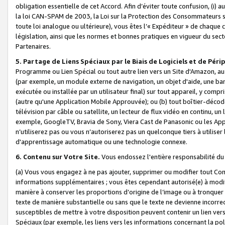
obligation essentielle de cet Accord. Afin d’éviter toute confusion, (i) a
la loi CAN-SPAM de 2003, la Loi sur la Protection des Consommateurs s
toute loi analogue ou ultérieure), vous êtes l’« Expéditeur » de chaque 
législation, ainsi que les normes et bonnes pratiques en vigueur du s
Partenaires.
5. Partage de Liens Spéciaux par le Biais de Logiciels et de Pér
Programme ou Lien Spécial ou tout autre lien vers un Site d'Amazon, au su
(par exemple, un module externe de navigation, un objet d'aide, une ba
exécutée ou installée par un utilisateur final) sur tout appareil, y comp
(autre qu'une Application Mobile Approuvée); ou (b) tout boîtier-décod
télévision par câble ou satellite, un lecteur de flux vidéo en continu, un
exemple, GoogleTV, Bravia de Sony, Viera Cast de Panasonic ou les Appli
n’utiliserez pas ou vous n’autoriserez pas un quelconque tiers à utili
d'apprentissage automatique ou une technologie connexe.
6. Contenu sur Votre Site.
Vous endossez l'entière responsabilité du
(a) Vous vous engagez à ne pas ajouter, supprimer ou modifier tout Co
informations supplémentaires ; vous êtes cependant autorisé(e) à modi
manière à conserver les proportions d’origine de l’image ou à tronquer
texte de manière substantielle ou sans que le texte ne devienne incorr
susceptibles de mettre à votre disposition peuvent contenir un lien ver
Spéciaux (par exemple, les liens vers les informations concernant la poli