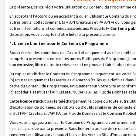
La présente Licence régit votre utilisation du Contenu du Programme d
En acceptant l'Accord ou en accédant à ou en utilisant le Contenu du P
autres outils (collectivement, la «
API Créateurs et PA API
») qui vous pe
autres informations et contenus associés aux Produits («
Contenu publ
disposition, vous acceptez d'être lié(e) à la présente Licence.
1. Licence Limitée pour le Contenu du Programme
Sous réserve des conditions de
l'Accord
et uniquement aux fins limitées
compris la présente Licence et les autres
Politiques du Programme
], n
non exclusive, libre de toute redevance et ne pouvant faire l'objet de so
(a) copier et afficher le Contenu du Programme uniquement sur votre Si
(b) utiliser uniquement les Marques d'Amazon [telles que définies dans 
cadre du Contenu du Programme, uniquement sur votre Site et confo
(c) accéder à et utiliser l’API Créateurs, l’API PA, les Flux de Données e
Cette licence n'inclut pas le téléchargement, la copie ou toute autre util
d’exploration de données, de robots ou d’outils similaires de collecte
inclut l’API Créateurs, l’API PA, les Flux de Données et le Contenu Publici
Vous vous engagez à utiliser le Contenu du Programme conformément a
licence accordée par la présente. Sans limiter la portée de ce qui pré
renvoyer les utilisateurs finaux et les ventes vers un Site d'Amazon et