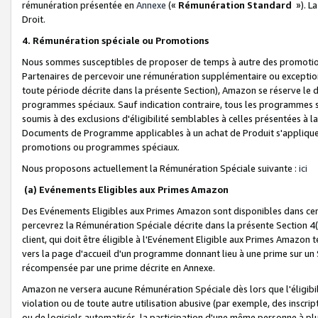
rémunération présentée en
Annexe
(«
Rémunération Standard
»). L
Droit.
4. Rémunération spéciale ou Promotions
Nous sommes susceptibles de proposer de temps à autre des promotion
Partenaires de percevoir une rémunération supplémentaire ou exceptio
toute période décrite dans la présente Section), Amazon se réserve le
programmes spéciaux. Sauf indication contraire, tous les programmes s
soumis à des exclusions d'éligibilité semblables à celles présentées à 
Documents de Programme applicables à un achat de Produit s'appliquera
promotions ou programmes spéciaux.
Nous proposons actuellement la Rémunération Spéciale suivante :
ici
(a) Evénements Eligibles aux Primes Amazon
Des Evénements Eligibles aux Primes Amazon sont disponibles dans cer
percevrez la Rémunération Spéciale décrite dans la présente Section 4(
client, qui doit être éligible à l'Evénement Eligible aux Primes Amazon te
vers la page d'accueil d'un programme donnant lieu à une prime sur un Si
récompensée par une prime décrite en Annexe.
Amazon ne versera aucune Rémunération Spéciale dès lors que l'éligibi
violation ou de toute autre utilisation abusive (par exemple, des inscrip
ou de logiciels automatisés, la participation d'une même personne à p