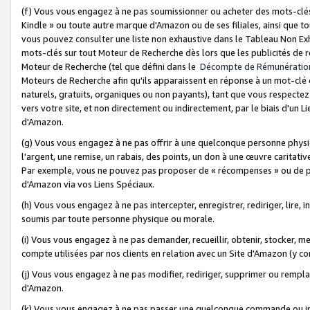
(f) Vous vous engagez à ne pas soumissionner ou acheter des mots-clés,
Kindle » ou toute autre marque d'Amazon ou de ses filiales, ainsi que t
vous pouvez consulter une liste non exhaustive dans le Tableau Non Ex
mots-clés sur tout Moteur de Recherche dès lors que les publicités de 
Moteur de Recherche (tel que défini dans le
Décompte de Rémunératio
Moteurs de Recherche afin qu'ils apparaissent en réponse à un mot-clé o
naturels, gratuits, organiques ou non payants), tant que vous respectez 
vers votre site, et non directement ou indirectement, par le biais d'un Li
d'Amazon.
(g) Vous vous engagez à ne pas offrir à une quelconque personne physi
l'argent, une remise, un rabais, des points, un don à une œuvre caritativ
Par exemple, vous ne pouvez pas proposer de « récompenses » ou de p
d'Amazon via vos Liens Spéciaux.
(h) Vous vous engagez à ne pas intercepter, enregistrer, rediriger, lire
soumis par toute personne physique ou morale.
(i) Vous vous engagez à ne pas demander, recueillir, obtenir, stocker, 
compte utilisées par nos clients en relation avec un Site d'Amazon (y c
(j) Vous vous engagez à ne pas modifier, rediriger, supprimer ou rempla
d'Amazon.
(k) Vous vous engagez à ne pas passer une quelconque commande ou init