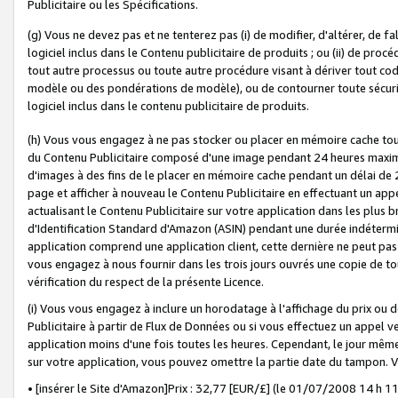
Publicitaire ou les Spécifications.
(g) Vous ne devez pas et ne tenterez pas (i) de modifier, d'altérer, de f
logiciel inclus dans le Contenu publicitaire de produits ; ou (ii) de proc
tout autre processus ou toute autre procédure visant à dériver tout c
modèle ou des pondérations de modèle), ou de contourner toute sécurité a
logiciel inclus dans le contenu publicitaire de produits.
(h) Vous vous engagez à ne pas stocker ou placer en mémoire cache tou
du Contenu Publicitaire composé d'une image pendant 24 heures maxim
d'images à des fins de le placer en mémoire cache pendant un délai de
page et afficher à nouveau le Contenu Publicitaire en effectuant un app
actualisant le Contenu Publicitaire sur votre application dans les plus 
d'Identification Standard d'Amazon (ASIN) pendant une durée indéterminé
application comprend une application client, cette dernière ne peut pa
vous engagez à nous fournir dans les trois jours ouvrés une copie de tou
vérification du respect de la présente Licence.
(i) Vous vous engagez à inclure un horodatage à l'affichage du prix ou 
Publicitaire à partir de Flux de Données ou si vous effectuez un appel ve
application moins d'une fois toutes les heures. Cependant, le jour même
sur votre application, vous pouvez omettre la partie date du tampon.
• [insérer le Site d'Amazon]Prix : 32,77 [EUR/£] (le 01/07/2008 14 h 11 