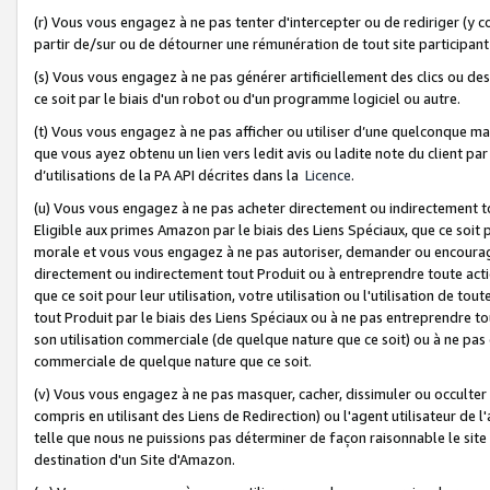
(r) Vous vous engagez à ne pas tenter d'intercepter ou de rediriger (y comp
partir de/sur ou de détourner une rémunération de tout site participa
(s) Vous vous engagez à ne pas générer artificiellement des clics ou de
ce soit par le biais d'un robot ou d'un programme logiciel ou autre.
(t) Vous vous engagez à ne pas afficher ou utiliser d’une quelconque man
que vous ayez obtenu un lien vers ledit avis ou ladite note du client par
d’utilisations de la PA API décrites dans la
Licence
.
(u) Vous vous engagez à ne pas acheter directement ou indirectement t
Eligible aux primes Amazon par le biais des Liens Spéciaux, que ce soit 
morale et vous vous engagez à ne pas autoriser, demander ou encourager
directement ou indirectement tout Produit ou à entreprendre toute acti
que ce soit pour leur utilisation, votre utilisation ou l'utilisation de
tout Produit par le biais des Liens Spéciaux ou à ne pas entreprendre t
son utilisation commerciale (de quelque nature que ce soit) ou à ne pas o
commerciale de quelque nature que ce soit.
(v) Vous vous engagez à ne pas masquer, cacher, dissimuler ou occulter 
compris en utilisant des Liens de Redirection) ou l'agent utilisateur de 
telle que nous ne puissions pas déterminer de façon raisonnable le site ou
destination d'un Site d'Amazon.