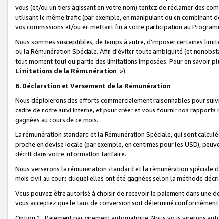
vous (et/ou un tiers agissant en votre nom) tentez de réclamer des c
utilisant le même trafic (par exemple, en manipulant ou en combinant 
vos commissions et/ou en mettant fin à votre participation au Progra
Nous sommes susceptibles, de temps à autre, d'imposer certaines limit
ou la Rémunération Spéciale. Afin d'éviter toute ambiguïté (et nonobst
tout moment tout ou partie des limitations imposées. Pour en savoir plus
Limitations de la Rémunération
»).
6. Déclaration et Versement de la Rémunération
Nous déploierons des efforts commercialement raisonnables pour suivr
cadre de notre suivi interne, et pour créer et vous fournir nos rapport
gagnées au cours de ce mois.
La rémunération standard et la Rémunération Spéciale, qui sont calcul
proche en devise locale (par exemple, en centimes pour les USD), peuve
décrit dans votre information tarifaire.
Nous verserons la rémunération standard et la rémunération spéciale da
mois civil au cours duquel elles ont été gagnées selon la méthode décr
Vous pouvez être autorisé à choisir de recevoir le paiement dans une dev
vous acceptez que le taux de conversion soit déterminé conformément
Option 1 : Paiement par virement automatique.
Nous vous virerons aut