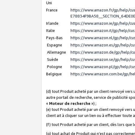
Uni
France
https://www.amazon.fr/gp/help/c
E78834F9BA58__SECTION_64DE0
Irlande
https://www.amazon.ie/gp/help/c
Italie
https://www.amazon.it/gp/help/cu
Pays-Bas
https://www.amazon.nl/gp/help/c
Espagne
https://www.amazon.es/gp/help/c
Allemagne
https://www.amazon.de/gp/help/c
Suède
https://www.amazon.se/gp/help/c
Pologne
https://www.amazon.pl/gp/help/c
Belgique
https://www.amazon.com.be/gp/h
(d) tout Produit acheté par un client renvoyé vers
autre portail de recherche, service de publicité sp
«
Moteur de recherche
») ;
(e) tout Produit acheté par un client renvoyé vers 
client ait à cliquer sur un lien ou à effectuer toute 
(f) tout Produit acheté par un client, dès lors que
(g) tout achat de Produit qui n’est pas correctemen