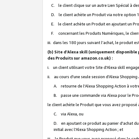
C. le client clique sur un autre Lien Spécial à de
D. le client achète un Produit via notre option 1-
E. le client achète un Produit en ajoutant un Produ
F. concernant les Produits Numériques, le client 
iii. dans les 180 jours suivant l'achat, le produit e
(b) Site d'Alexa skill (uniquement disponible
des Produits sur amazon.co.uk) :
i. un client utilisant votre Site d'Alexa skill enga
ii. au cours d'une seule session d'Alexa Shopping 
A. retourne de l'Alexa Shopping Action à votre
B. passe une commande via Alexa pour le Prod
le client achète le Produit que vous avez proposé a
C. via Alexa, ou
D. en ajoutant ce produit au panier d'achat du
initial avec l'Alexa Shopping Action ; et
iii. le Produit que vous avez proposé dans le cadre