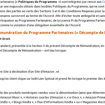
artenaires («
Politiques du Programme
») sont intégrées par renvoi aux
C
r une majuscule utilisés dans lesdites Politiques du Programme, qui ne sont 
ations des parties en vertu des Sections 3 et 6 des Conditions Requises pour l
naires survivront au terme de l'Accord. Afin d’éviter toute ambiguïté et sans l
rticipation au Programme Partenaires, de la Licence PI du Programme Partenai
mme la violation d’une obligation essentielle de l'Accord.
munération du Programme Partenaires (« Décompte de 
t Droit
ndard, présentée à la Section 3 du présent Décompte de Rémunération, en r
ent Décompte de Rémunération – ont lieu lorsque :
tre Site à destination d'un Site d'Amazon ; et
u'un client clique sur ledit Lien Spécial et prend fin lorsque le premier des
 des produits numériques vendus sous la dénomination (ainsi que déterminé 
 Amazon Music », « Histoires courtes d’Amazon », « e-Docs », « Amazon Prim
 Kindle », « Blogs Kindle », « Flux d’informations Kindle » ou « Magazines éle