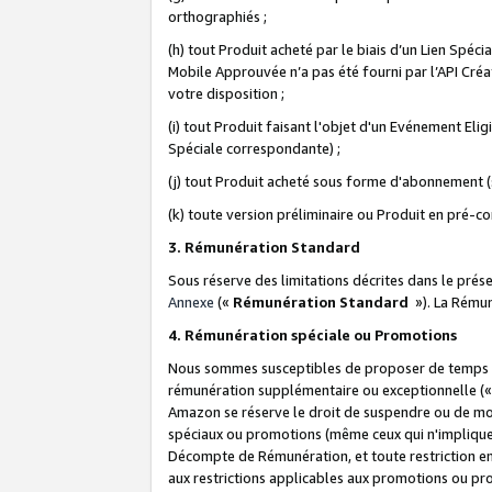
orthographiés ;
(h) tout Produit acheté par le biais d’un Lien Spéc
Mobile Approuvée n’a pas été fourni par l’API Créat
votre disposition ;
(i) tout Produit faisant l'objet d'un Evénement El
Spéciale correspondante) ;
(j) tout Produit acheté sous forme d'abonnement (s
(k) toute version préliminaire ou Produit en pré-c
3. Rémunération Standard
Sous réserve des limitations décrites dans le pré
Annexe
(«
Rémunération Standard
»). La Rému
4. Rémunération spéciale ou Promotions
Nous sommes susceptibles de proposer de temps à
rémunération supplémentaire ou exceptionnelle (
Amazon se réserve le droit de suspendre ou de mo
spéciaux ou promotions (même ceux qui n'impliquent
Décompte de Rémunération, et toute restriction e
aux restrictions applicables aux promotions ou p