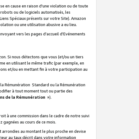
e en cause en raison d'une violation ou de toute
e robots ou de logiciels automatisés, les
Liens Spéciaux présents sur votre Site). Amazon
lation ou une utilisation abusive a eu lieu.
renvoyant vers les pages d'accueil d'Evénements
on. Si nous détectons que vous (et/ou un tiers
 en utilisant le même trafic (par exemple, en
s et/ou en mettant fin à votre participation au
ir la Rémunération Standard ou la Rémunération
odifier à tout moment tout ou partie des
ons de la Rémunération
»).
it à une commission dans le cadre de notre suivi
ez gagnées au cours de ce mois.
t arrondies au montant le plus proche en devise
ieur au taux décrit dans votre information