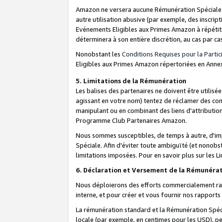
Amazon ne versera aucune Rémunération Spéciale dè
autre utilisation abusive (par exemple, des inscript
Evénements Eligibles aux Primes Amazon à répétiti
déterminera à son entière discrétion, au cas par ca
Nonobstant les
Conditions Requises pour la Parti
Eligibles aux Primes Amazon répertoriées en Anne
5. Limitations de la Rémunération
Les balises des partenaires ne doivent être utili
agissant en votre nom) tentez de réclamer des co
manipulant ou en combinant des liens d'attributi
Programme Club Partenaires Amazon.
Nous sommes susceptibles, de temps à autre, d'imp
Spéciale. Afin d'éviter toute ambiguïté (et nonob
limitations imposées. Pour en savoir plus sur les Li
6. Déclaration et Versement de la Rémunéra
Nous déploierons des efforts commercialement rai
interne, et pour créer et vous fournir nos rappor
La rémunération standard et la Rémunération Spéci
locale (par exemple, en centimes pour les USD), pe