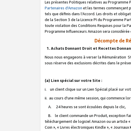
Les présentes Politiques relatives au Programme P
Partenaires d'Amazon
et les termes commençant pa
tels que définis dans l'Accord. Les droits et oblig
de la Section 3 de la Licence PI du Programme Parte
toute violation des Conditions Requises pour la Pa
Programme Influenceurs Amazon sera considérée co
Décompte de Ré
1. Achats Donnant Droit et Recettes Donnan
Nous nous engageons à verser la Rémunération Sta
sous réserve des exclusions décrites dans le prés
(a) Lien spécial sur votre Site :
i. un client clique sur un Lien Spécial placé sur vo
ii. au cours d'une même session, qui commence lorsq
A. 24 heures se sont écoulées depuis le clic,
B. le client commande un Produit, exception faite
téléchargement de logiciel Amazon ou un article «
Coin », « Livres électroniques Kindle », « Journaux