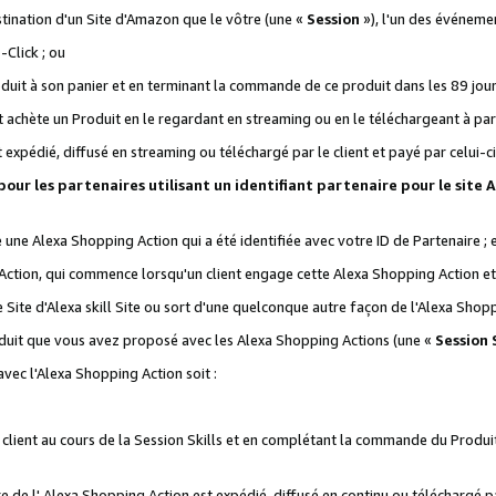
stination d'un Site d'Amazon que le vôtre (une «
Session
»), l'un des événemen
Click ; ou
it à son panier et en terminant la commande de ce produit dans les 89 jours sui
achète un Produit en le regardant en streaming ou en le téléchargeant à part
st expédié, diffusé en streaming ou téléchargé par le client et payé par celui-ci
 pour les partenaires utilisant un identifiant partenaire pour le si
ge une Alexa Shopping Action qui a été identifiée avec votre ID de Partenaire ; 
Action, qui commence lorsqu'un client engage cette Alexa Shopping Action et s
 Site d'Alexa skill Site ou sort d'une quelconque autre façon de l'Alexa Shop
uit que vous avez proposé avec les Alexa Shopping Actions (une «
Session S
vec l'Alexa Shopping Action soit :
 client au cours de la Session Skills et en complétant la commande du Produ
 de l' Alexa Shopping Action est expédié, diffusé en continu ou téléchargé par