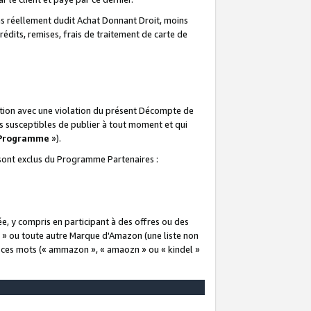
 réellement dudit Achat Donnant Droit, moins
rédits, remises, frais de traitement de carte de
elation avec une violation du présent Décompte de
s susceptibles de publier à tout moment et qui
 Programme
»).
t sont exclus du Programme Partenaires :
e, y compris en participant à des offres ou des
e » ou toute autre Marque d'Amazon (une liste non
e ces mots (« ammazon », « amaozn » ou « kindel »