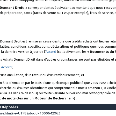
 Donnant Droit
» correspondantes équivalent au montant que nous recevons
 de préparation, taxes (taxes de vente ou TVA par exemple), frais de service, c
s Donnant Droit est remise en cause dès lors que lesdits achats ont lieu en r
lités, conditions, spécifications, déclarations et politiques que nous somme
a dernière version à jour de l'
Accord
(collectivement, les «
Documents du
 des Achats Donnant Droit dans d'autres circonstances, ne sont pas éligibles e
e
Accord
;
d'une annulation, d'un retour ou d'un remboursement ; et
 un Site d'Amazon par le biais d'une quelconque publicité que vous avez acheté
cherche ou d'autres identifiants qui comprennent le mot « amazon », « kindl
 via les liens ci-dessous) ou toute variante ou version mal orthographiée d
t de mots clés sur un Moteur de Recherche
») ;
es Déposées
ture.html?ie=UTF8&docId=1000642963