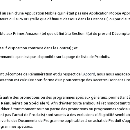
ial au sein d’une Application Mobile qui n’était pas une Application Mobile Ap
eurs ou la PA API (telle que définie ci dessous dans la Licence PI) ou par d’au
igible aux Primes Amazon (tel que défini à la Section 4(a) du présent Décomp
auf disposition contraire dans le Contrat) ; et
ommande qui n’est pas disponible sur la page de liste de Produits.
sent Décompte de Rémunération et du respect de l'
Accord
, nous nous engageo
nération est calculée sous forme d'un pourcentage des Recettes Donnant Dro
 autre des promotions ou des programmes spéciaux généraux, permettant à t
«
Rémunération Spéciale
»). Afin d'éviter toute ambiguïté (et nonobstant t
difier à tout moment tout ou partie des promotions ou programmes spéciaux.
 pas l'achat de Produits) sont soumis à des exclusions d'éligibilité semblabl
n vertu des Documents de Programme applicables à un achat de Produit s'app
rogrammes spéciaux.