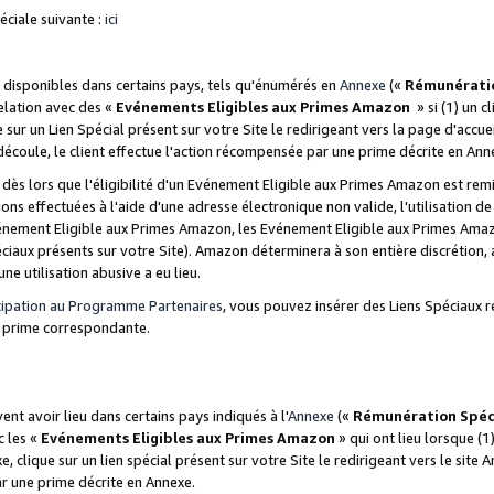
ciale suivante :
ici
disponibles dans certains pays, tels qu'énumérés en
Annexe
(«
Rémunérati
relation avec des «
Evénements Eligibles aux Primes Amazon
» si (1) un c
 sur un Lien Spécial présent sur votre Site le redirigeant vers la page d'acc
 découle, le client effectue l'action récompensée par une prime décrite en Ann
s lors que l'éligibilité d'un Evénement Eligible aux Primes Amazon est remis
ions effectuées à l'aide d'une adresse électronique non valide, l'utilisation d
nement Eligible aux Primes Amazon, les Evénement Eligible aux Primes Amazo
ciaux présents sur votre Site). Amazon déterminera à son entière discrétion, 
ne utilisation abusive a eu lieu.
cipation au Programme Partenaires
, vous pouvez insérer des Liens Spéciaux r
la prime correspondante.
t avoir lieu dans certains pays indiqués à l'
Annexe
(«
Rémunération Spéc
c les «
Evénements Eligibles aux Primes Amazon
» qui ont lieu lorsque (1)
 clique sur un lien spécial présent sur votre Site le redirigeant vers le site 
ar une prime décrite en Annexe.