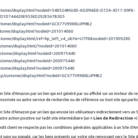
ustomer/display.html?nodeId=548524#GUID-602FA6E8-D724-4317-89F6-
ED1D744420E933ED292E5A7B3D3
ustomer/display.html?nodeId=GCX77V9988LUPMB2
stomer/display.html?nodeId=201014060
ustomer/display.html/ref=hp_left_v4_sib?ie=UTF8&nodeId=201909280
ustomer/display.html/?nodeId=201014060
ustomer/display.html?nodeId=200975440
ustomer/display.html?nodeId=200975440
ustomer/display.html?nodeId=200975440
elp/customer/display.html?nodeId=GCX77V9988LUPMB2
 un Site d'Amazon par un lien qui est généré par ou affiché sur un moteur de 
onsorisée ou autre service de recherche ou de référence ou tout site qui part
un Site d'Amazon par un lien qui envoie les utilisateurs indirectement vers un 
autre action positive sur ledit site intermédiaire (un «
Lien de Redirection
»)
 ledit client ne respecte pas les conditions générales applicables à un Site d'
t suivi ou signalé, car les liens présents sur votre site renvoyant vers le Si