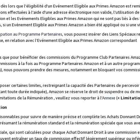
s lors que l'éligibilité d'un Evénement Eligible aux Primes Amazon est remis
ions effectuées à l'aide d'une adresse électronique non valide, l'utilisation d
on et les Evénements Eligibles aux Primes Amazon qui ne sont pas liés à des 
s, si un Evénement Eligible aux Primes Amazon a bien été appliqué ou si une vio
cipation au Programme Partenaires
, vous pouvez insérer des Liens Spéciaux 
xe, en relation avec l’Evénement Eligible aux Primes Amazon correspondant
sées que pour bénéficier des commissions du Programme Club Partenaires Amaz
mmissions à la fois au Programme Partenaires Amazon et à un autre programme
on), nous pouvons prendre des mesures, notamment en bloquant vos commission
oser certaines limites, restreignant la capacité des Partenaires de percevo
stant toute durée indiquée), Amazon se réserve le droit de suspendre ou de m
mitations de la Rémunération , veuillez vous reporter à l'
Annexe
(«
Limitati
tion
sonnables pour suivre de manière précise et complète les Achats Donnant Dro
ts résumant la rémunération standard et la rémunération spéciale que vous av
ale, qui sont calculées pour chaque Achat Donnant Droit à une commission e
uvent entraîner un taux de commission effectif légèrement supérieur ou infér