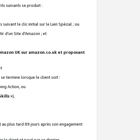
ts suivants se produit :
vant le clic initial sur le Lien Spécial ; ou
ir d'un Site d'Amazon ; et
te Amazon UK sur amazon.co.uk et proposant
et
e termine lorsque le client soit :
ping Action, ou
kills
»),
it au plus tard 89 jours après son engagement
 le client et payé par ce dernier.