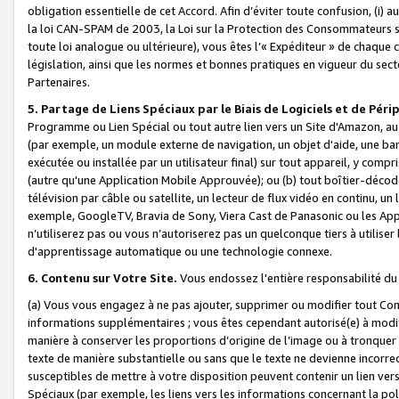
obligation essentielle de cet Accord. Afin d’éviter toute confusion, (i) a
la loi CAN-SPAM de 2003, la Loi sur la Protection des Consommateurs s
toute loi analogue ou ultérieure), vous êtes l’« Expéditeur » de chaque 
législation, ainsi que les normes et bonnes pratiques en vigueur du s
Partenaires.
5. Partage de Liens Spéciaux par le Biais de Logiciels et de Pér
Programme ou Lien Spécial ou tout autre lien vers un Site d'Amazon, au su
(par exemple, un module externe de navigation, un objet d'aide, une ba
exécutée ou installée par un utilisateur final) sur tout appareil, y comp
(autre qu'une Application Mobile Approuvée); ou (b) tout boîtier-décod
télévision par câble ou satellite, un lecteur de flux vidéo en continu, un
exemple, GoogleTV, Bravia de Sony, Viera Cast de Panasonic ou les Appli
n’utiliserez pas ou vous n’autoriserez pas un quelconque tiers à utili
d'apprentissage automatique ou une technologie connexe.
6. Contenu sur Votre Site.
Vous endossez l'entière responsabilité du
(a) Vous vous engagez à ne pas ajouter, supprimer ou modifier tout Co
informations supplémentaires ; vous êtes cependant autorisé(e) à modi
manière à conserver les proportions d’origine de l’image ou à tronquer
texte de manière substantielle ou sans que le texte ne devienne incorr
susceptibles de mettre à votre disposition peuvent contenir un lien ver
Spéciaux (par exemple, les liens vers les informations concernant la poli