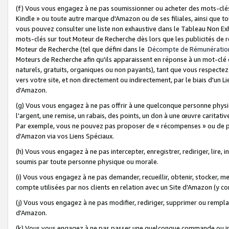
(f) Vous vous engagez à ne pas soumissionner ou acheter des mots-clés,
Kindle » ou toute autre marque d'Amazon ou de ses filiales, ainsi que t
vous pouvez consulter une liste non exhaustive dans le Tableau Non Ex
mots-clés sur tout Moteur de Recherche dès lors que les publicités de 
Moteur de Recherche (tel que défini dans le
Décompte de Rémunératio
Moteurs de Recherche afin qu'ils apparaissent en réponse à un mot-clé o
naturels, gratuits, organiques ou non payants), tant que vous respectez 
vers votre site, et non directement ou indirectement, par le biais d'un Li
d'Amazon.
(g) Vous vous engagez à ne pas offrir à une quelconque personne physi
l'argent, une remise, un rabais, des points, un don à une œuvre caritativ
Par exemple, vous ne pouvez pas proposer de « récompenses » ou de p
d'Amazon via vos Liens Spéciaux.
(h) Vous vous engagez à ne pas intercepter, enregistrer, rediriger, lire
soumis par toute personne physique ou morale.
(i) Vous vous engagez à ne pas demander, recueillir, obtenir, stocker, 
compte utilisées par nos clients en relation avec un Site d'Amazon (y c
(j) Vous vous engagez à ne pas modifier, rediriger, supprimer ou rempla
d'Amazon.
(k) Vous vous engagez à ne pas passer une quelconque commande ou init