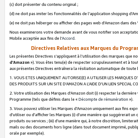
(c) doit présenter du contenu original ;
(d) ne doit pas imiter les fonctionnalités de l'application shopping d'Am
(e) ne doit pas héberger ou afficher des pages web d'Amazon dans de
Nous examinerons votre demande avant de vous notifier son acceptatio
Mobile acceptée aux fins de l'
Accord
.
Directives Relatives aux Marques du Progra
Les présentes Directives s'appliquent à l'utilisation des marques que
d'Amazon
»). Vous êtes tenu(e) de respecter scrupuleusement et à tou
aux présentes Directives entraînera la résiliation automatique de toute
1. VOUS ETES UNIQUEMENT AUTORISE(E) A UTILISER LES MARQUES D'
DES PRODUITS SUR UN SITE D'AMAZON A L'AIDE D'UN LIEN SPECIAL 
2. Votre utilisation des Marques d'Amazon doit (i) respecter la dernière
Programme (tels que définis dans le «
Décompte de rémunération
»).
3. Vous pouvez utiliser les Marques d'Amazon uniquement aux fins expr
d'utiliser ou d'afficher les Marques (i) d’une manière qui suggérerait un
produits ou services ; (iii) d’une manière qui, à notre discrétion, limit
mails ou des documents hors ligne (dans tout document imprimé, publip
orale par exemple).