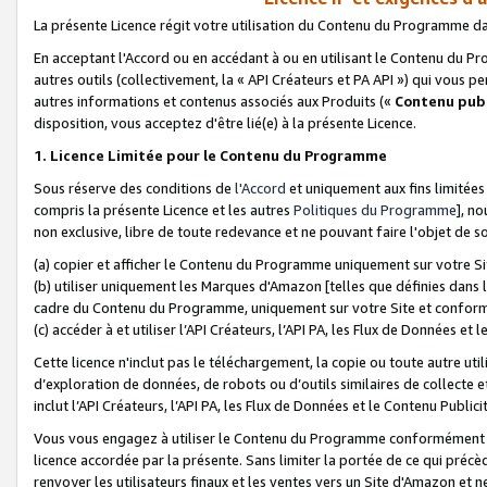
La présente Licence régit votre utilisation du Contenu du Programme d
En acceptant l'Accord ou en accédant à ou en utilisant le Contenu du P
autres outils (collectivement, la «
API Créateurs et PA API
») qui vous pe
autres informations et contenus associés aux Produits («
Contenu publ
disposition, vous acceptez d'être lié(e) à la présente Licence.
1. Licence Limitée pour le Contenu du Programme
Sous réserve des conditions de
l'Accord
et uniquement aux fins limitées
compris la présente Licence et les autres
Politiques du Programme
], n
non exclusive, libre de toute redevance et ne pouvant faire l'objet de so
(a) copier et afficher le Contenu du Programme uniquement sur votre Si
(b) utiliser uniquement les Marques d'Amazon [telles que définies dans 
cadre du Contenu du Programme, uniquement sur votre Site et confo
(c) accéder à et utiliser l’API Créateurs, l’API PA, les Flux de Données e
Cette licence n'inclut pas le téléchargement, la copie ou toute autre util
d’exploration de données, de robots ou d’outils similaires de collecte
inclut l’API Créateurs, l’API PA, les Flux de Données et le Contenu Publici
Vous vous engagez à utiliser le Contenu du Programme conformément a
licence accordée par la présente. Sans limiter la portée de ce qui pré
renvoyer les utilisateurs finaux et les ventes vers un Site d'Amazon et