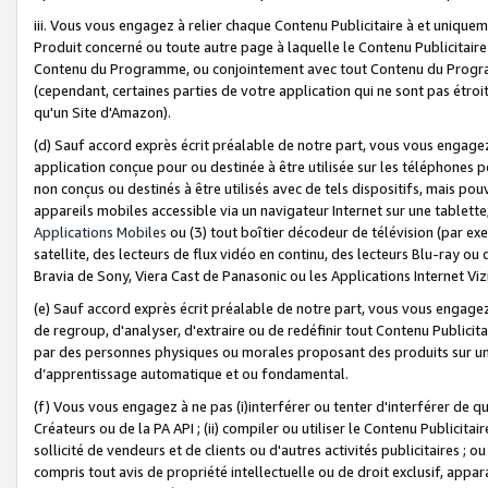
iii. Vous vous engagez à relier chaque Contenu Publicitaire à et uniqu
Produit concerné ou toute autre page à laquelle le Contenu Publicitaire
Contenu du Programme, ou conjointement avec tout Contenu du Programm
(cependant, certaines parties de votre application qui ne sont pas étroi
qu'un Site d'Amazon).
(d) Sauf accord exprès écrit préalable de notre part, vous vous engagez à
application conçue pour ou destinée à être utilisée sur les téléphones p
non conçus ou destinés à être utilisés avec de tels dispositifs, mais pouv
appareils mobiles accessible via un navigateur Internet sur une tablett
Applications Mobiles
ou (3) tout boîtier décodeur de télévision (par ex
satellite, des lecteurs de flux vidéo en continu, des lecteurs Blu-ray o
Bravia de Sony, Viera Cast de Panasonic ou les Applications Internet Viz
(e) Sauf accord exprès écrit préalable de notre part, vous vous engagez 
de regroup, d'analyser, d'extraire ou de redéfinir tout Contenu Publicitai
par des personnes physiques ou morales proposant des produits sur un
d’apprentissage automatique et ou fondamental.
(f) Vous vous engagez à ne pas (i)interférer ou tenter d'interférer de 
Créateurs ou de la PA API ; (ii) compiler ou utiliser le Contenu Publicita
sollicité de vendeurs et de clients ou d'autres activités publicitaires ; ou (
compris tout avis de propriété intellectuelle ou de droit exclusif, appar