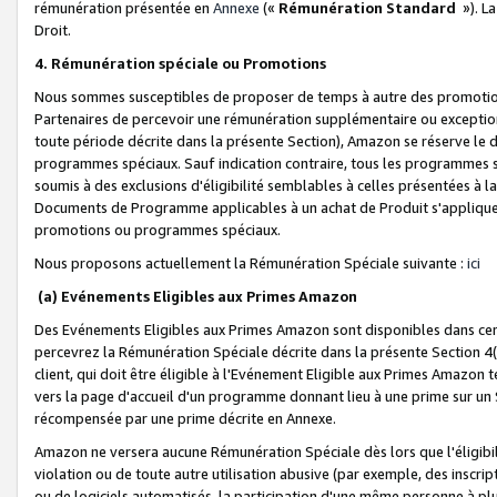
rémunération présentée en
Annexe
(«
Rémunération Standard
»). L
Droit.
4. Rémunération spéciale ou Promotions
Nous sommes susceptibles de proposer de temps à autre des promotion
Partenaires de percevoir une rémunération supplémentaire ou exceptio
toute période décrite dans la présente Section), Amazon se réserve le
programmes spéciaux. Sauf indication contraire, tous les programmes s
soumis à des exclusions d'éligibilité semblables à celles présentées à 
Documents de Programme applicables à un achat de Produit s'appliquera
promotions ou programmes spéciaux.
Nous proposons actuellement la Rémunération Spéciale suivante :
ici
(a) Evénements Eligibles aux Primes Amazon
Des Evénements Eligibles aux Primes Amazon sont disponibles dans cer
percevrez la Rémunération Spéciale décrite dans la présente Section 4(
client, qui doit être éligible à l'Evénement Eligible aux Primes Amazon te
vers la page d'accueil d'un programme donnant lieu à une prime sur un Si
récompensée par une prime décrite en Annexe.
Amazon ne versera aucune Rémunération Spéciale dès lors que l'éligibi
violation ou de toute autre utilisation abusive (par exemple, des inscrip
ou de logiciels automatisés, la participation d'une même personne à p