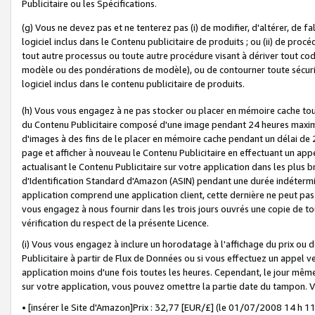
Publicitaire ou les Spécifications.
(g) Vous ne devez pas et ne tenterez pas (i) de modifier, d'altérer, de f
logiciel inclus dans le Contenu publicitaire de produits ; ou (ii) de proc
tout autre processus ou toute autre procédure visant à dériver tout c
modèle ou des pondérations de modèle), ou de contourner toute sécurité a
logiciel inclus dans le contenu publicitaire de produits.
(h) Vous vous engagez à ne pas stocker ou placer en mémoire cache tou
du Contenu Publicitaire composé d'une image pendant 24 heures maxim
d'images à des fins de le placer en mémoire cache pendant un délai de
page et afficher à nouveau le Contenu Publicitaire en effectuant un app
actualisant le Contenu Publicitaire sur votre application dans les plus 
d'Identification Standard d'Amazon (ASIN) pendant une durée indéterminé
application comprend une application client, cette dernière ne peut pa
vous engagez à nous fournir dans les trois jours ouvrés une copie de tou
vérification du respect de la présente Licence.
(i) Vous vous engagez à inclure un horodatage à l'affichage du prix ou 
Publicitaire à partir de Flux de Données ou si vous effectuez un appel ve
application moins d'une fois toutes les heures. Cependant, le jour même
sur votre application, vous pouvez omettre la partie date du tampon.
• [insérer le Site d'Amazon]Prix : 32,77 [EUR/£] (le 01/07/2008 14 h 11 