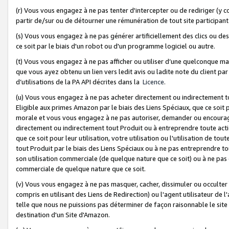
(r) Vous vous engagez à ne pas tenter d'intercepter ou de rediriger (y comp
partir de/sur ou de détourner une rémunération de tout site participa
(s) Vous vous engagez à ne pas générer artificiellement des clics ou de
ce soit par le biais d'un robot ou d'un programme logiciel ou autre.
(t) Vous vous engagez à ne pas afficher ou utiliser d’une quelconque man
que vous ayez obtenu un lien vers ledit avis ou ladite note du client par
d’utilisations de la PA API décrites dans la
Licence
.
(u) Vous vous engagez à ne pas acheter directement ou indirectement t
Eligible aux primes Amazon par le biais des Liens Spéciaux, que ce soit 
morale et vous vous engagez à ne pas autoriser, demander ou encourager
directement ou indirectement tout Produit ou à entreprendre toute acti
que ce soit pour leur utilisation, votre utilisation ou l'utilisation de
tout Produit par le biais des Liens Spéciaux ou à ne pas entreprendre t
son utilisation commerciale (de quelque nature que ce soit) ou à ne pas o
commerciale de quelque nature que ce soit.
(v) Vous vous engagez à ne pas masquer, cacher, dissimuler ou occulter 
compris en utilisant des Liens de Redirection) ou l'agent utilisateur de 
telle que nous ne puissions pas déterminer de façon raisonnable le site ou
destination d'un Site d'Amazon.