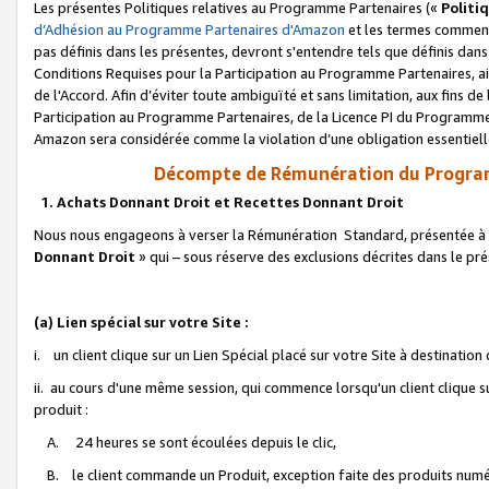
Les présentes Politiques relatives au Programme Partenaires («
Politi
d’Adhésion au Programme Partenaires d'Amazon
et les termes commenç
pas définis dans les présentes, devront s'entendre tels que définis dans 
Conditions Requises pour la Participation au Programme Partenaires, ai
de l'Accord. Afin d’éviter toute ambiguïté et sans limitation, aux fins de
Participation au Programme Partenaires, de la Licence PI du Programme 
Amazon sera considérée comme la violation d’une obligation essentielle
Décompte de Rémunération du Program
1. Achats Donnant Droit et Recettes Donnant Droit
Nous nous engageons à verser la Rémunération Standard, présentée à l
Donnant Droit
» qui – sous réserve des exclusions décrites dans le p
(a) Lien spécial sur votre Site :
i. un client clique sur un Lien Spécial placé sur votre Site à destination
ii. au cours d'une même session, qui commence lorsqu'un client clique s
produit :
A. 24 heures se sont écoulées depuis le clic,
B. le client commande un Produit, exception faite des produits numéri