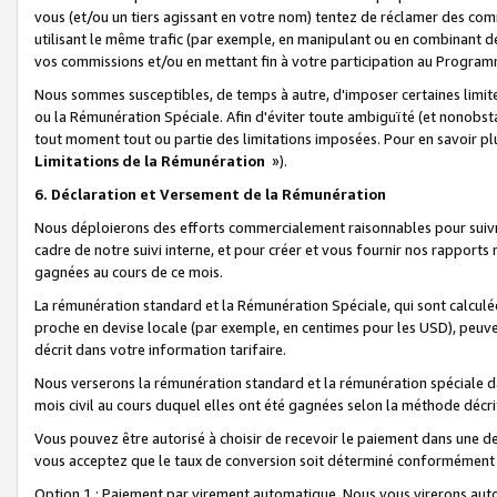
vous (et/ou un tiers agissant en votre nom) tentez de réclamer des c
utilisant le même trafic (par exemple, en manipulant ou en combinant 
vos commissions et/ou en mettant fin à votre participation au Progra
Nous sommes susceptibles, de temps à autre, d'imposer certaines limit
ou la Rémunération Spéciale. Afin d'éviter toute ambiguïté (et nonobst
tout moment tout ou partie des limitations imposées. Pour en savoir plus
Limitations de la Rémunération
»).
6. Déclaration et Versement de la Rémunération
Nous déploierons des efforts commercialement raisonnables pour suivr
cadre de notre suivi interne, et pour créer et vous fournir nos rapport
gagnées au cours de ce mois.
La rémunération standard et la Rémunération Spéciale, qui sont calcul
proche en devise locale (par exemple, en centimes pour les USD), peuve
décrit dans votre information tarifaire.
Nous verserons la rémunération standard et la rémunération spéciale da
mois civil au cours duquel elles ont été gagnées selon la méthode décr
Vous pouvez être autorisé à choisir de recevoir le paiement dans une dev
vous acceptez que le taux de conversion soit déterminé conformément
Option 1 : Paiement par virement automatique.
Nous vous virerons aut