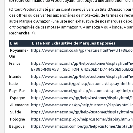
(b) toute commande de Produit ayant fait l'objet d'une annulation, d'u
(c) tout Produit acheté par un client renvoyé vers un Site d'Amazon par
des offres ou des ventes aux enchères de mots-clés, de termes de reche
autre Marque d'Amazon (une liste non exhaustive de nos marques déposée
orthographiée de ces mots (« ammazon », « amaozn » ou « kindel » par
Recherche
») ;
Lieu
Liste Non Exhaustive de Marques Déposées
Royaume-
https://www.amazon.co.uk/gp/feature.html?ie=UTF8&
Uni
France
https://www.amazon.fr/gp/help/customer/display.ht
E78834F9BA58__SECTION_64DE0ED1D744420E933ED
Irlande
https://www.amazon.ie/gp/help/customer/display.htm
Italie
https://www.amazon.it/gp/help/customer/display.html
Pays-Bas
https://www.amazon.nl/gp/help/customer/display.html
Espagne
https://www.amazon.es/gp/help/customer/display.html
Allemagne
https://www.amazon.de/gp/help/customer/display.htm
Suède
https://www.amazon.se/gp/help/customer/display.htm
Pologne
https://www.amazon.pl/gp/help/customer/display.html
Belgique
https://www.amazon.com.be/gp/help/customer/displa