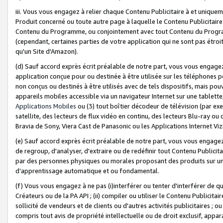
iii. Vous vous engagez à relier chaque Contenu Publicitaire à et uniqu
Produit concerné ou toute autre page à laquelle le Contenu Publicitaire
Contenu du Programme, ou conjointement avec tout Contenu du Programm
(cependant, certaines parties de votre application qui ne sont pas étroi
qu'un Site d'Amazon).
(d) Sauf accord exprès écrit préalable de notre part, vous vous engagez à
application conçue pour ou destinée à être utilisée sur les téléphones p
non conçus ou destinés à être utilisés avec de tels dispositifs, mais pouv
appareils mobiles accessible via un navigateur Internet sur une tablett
Applications Mobiles
ou (3) tout boîtier décodeur de télévision (par ex
satellite, des lecteurs de flux vidéo en continu, des lecteurs Blu-ray o
Bravia de Sony, Viera Cast de Panasonic ou les Applications Internet Viz
(e) Sauf accord exprès écrit préalable de notre part, vous vous engagez 
de regroup, d'analyser, d'extraire ou de redéfinir tout Contenu Publicitai
par des personnes physiques ou morales proposant des produits sur un
d’apprentissage automatique et ou fondamental.
(f) Vous vous engagez à ne pas (i)interférer ou tenter d'interférer de 
Créateurs ou de la PA API ; (ii) compiler ou utiliser le Contenu Publicita
sollicité de vendeurs et de clients ou d'autres activités publicitaires ; ou (
compris tout avis de propriété intellectuelle ou de droit exclusif, appar