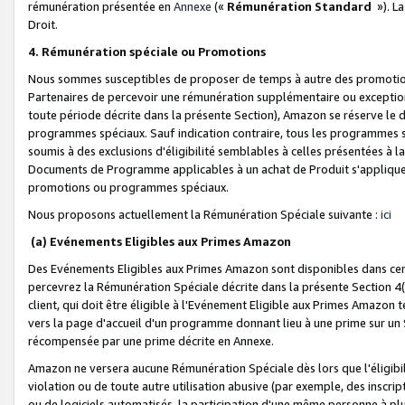
rémunération présentée en
Annexe
(«
Rémunération Standard
»). L
Droit.
4. Rémunération spéciale ou Promotions
Nous sommes susceptibles de proposer de temps à autre des promotion
Partenaires de percevoir une rémunération supplémentaire ou exceptio
toute période décrite dans la présente Section), Amazon se réserve le
programmes spéciaux. Sauf indication contraire, tous les programmes s
soumis à des exclusions d'éligibilité semblables à celles présentées à 
Documents de Programme applicables à un achat de Produit s'appliquera
promotions ou programmes spéciaux.
Nous proposons actuellement la Rémunération Spéciale suivante :
ici
(a) Evénements Eligibles aux Primes Amazon
Des Evénements Eligibles aux Primes Amazon sont disponibles dans cer
percevrez la Rémunération Spéciale décrite dans la présente Section 4(
client, qui doit être éligible à l'Evénement Eligible aux Primes Amazon te
vers la page d'accueil d'un programme donnant lieu à une prime sur un Si
récompensée par une prime décrite en Annexe.
Amazon ne versera aucune Rémunération Spéciale dès lors que l'éligibi
violation ou de toute autre utilisation abusive (par exemple, des inscrip
ou de logiciels automatisés, la participation d'une même personne à p