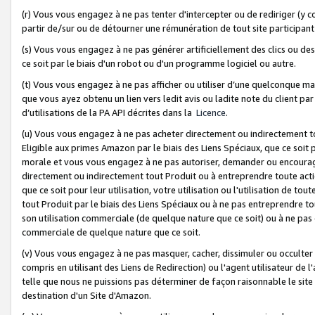
(r) Vous vous engagez à ne pas tenter d'intercepter ou de rediriger (y comp
partir de/sur ou de détourner une rémunération de tout site participa
(s) Vous vous engagez à ne pas générer artificiellement des clics ou de
ce soit par le biais d'un robot ou d'un programme logiciel ou autre.
(t) Vous vous engagez à ne pas afficher ou utiliser d’une quelconque man
que vous ayez obtenu un lien vers ledit avis ou ladite note du client par
d’utilisations de la PA API décrites dans la
Licence
.
(u) Vous vous engagez à ne pas acheter directement ou indirectement t
Eligible aux primes Amazon par le biais des Liens Spéciaux, que ce soit 
morale et vous vous engagez à ne pas autoriser, demander ou encourager
directement ou indirectement tout Produit ou à entreprendre toute acti
que ce soit pour leur utilisation, votre utilisation ou l'utilisation de
tout Produit par le biais des Liens Spéciaux ou à ne pas entreprendre t
son utilisation commerciale (de quelque nature que ce soit) ou à ne pas o
commerciale de quelque nature que ce soit.
(v) Vous vous engagez à ne pas masquer, cacher, dissimuler ou occulter 
compris en utilisant des Liens de Redirection) ou l'agent utilisateur de 
telle que nous ne puissions pas déterminer de façon raisonnable le site ou
destination d'un Site d'Amazon.