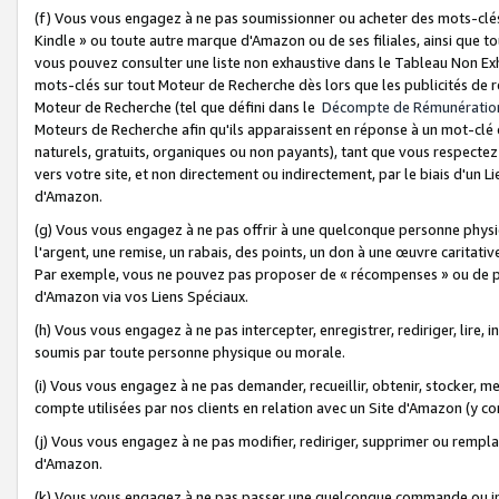
(f) Vous vous engagez à ne pas soumissionner ou acheter des mots-clés,
Kindle » ou toute autre marque d'Amazon ou de ses filiales, ainsi que t
vous pouvez consulter une liste non exhaustive dans le Tableau Non Ex
mots-clés sur tout Moteur de Recherche dès lors que les publicités de 
Moteur de Recherche (tel que défini dans le
Décompte de Rémunératio
Moteurs de Recherche afin qu'ils apparaissent en réponse à un mot-clé o
naturels, gratuits, organiques ou non payants), tant que vous respectez 
vers votre site, et non directement ou indirectement, par le biais d'un Li
d'Amazon.
(g) Vous vous engagez à ne pas offrir à une quelconque personne physi
l'argent, une remise, un rabais, des points, un don à une œuvre caritativ
Par exemple, vous ne pouvez pas proposer de « récompenses » ou de p
d'Amazon via vos Liens Spéciaux.
(h) Vous vous engagez à ne pas intercepter, enregistrer, rediriger, lire
soumis par toute personne physique ou morale.
(i) Vous vous engagez à ne pas demander, recueillir, obtenir, stocker, 
compte utilisées par nos clients en relation avec un Site d'Amazon (y c
(j) Vous vous engagez à ne pas modifier, rediriger, supprimer ou rempla
d'Amazon.
(k) Vous vous engagez à ne pas passer une quelconque commande ou init