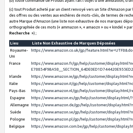
(b) toute commande de Produit ayant fait l'objet d'une annulation, d'u
(c) tout Produit acheté par un client renvoyé vers un Site d'Amazon par
des offres ou des ventes aux enchères de mots-clés, de termes de reche
autre Marque d'Amazon (une liste non exhaustive de nos marques déposée
orthographiée de ces mots (« ammazon », « amaozn » ou « kindel » par
Recherche
») ;
Lieu
Liste Non Exhaustive de Marques Déposées
Royaume-
https://www.amazon.co.uk/gp/feature.html?ie=UTF8&
Uni
France
https://www.amazon.fr/gp/help/customer/display.ht
E78834F9BA58__SECTION_64DE0ED1D744420E933ED
Irlande
https://www.amazon.ie/gp/help/customer/display.htm
Italie
https://www.amazon.it/gp/help/customer/display.html
Pays-Bas
https://www.amazon.nl/gp/help/customer/display.html
Espagne
https://www.amazon.es/gp/help/customer/display.html
Allemagne
https://www.amazon.de/gp/help/customer/display.htm
Suède
https://www.amazon.se/gp/help/customer/display.htm
Pologne
https://www.amazon.pl/gp/help/customer/display.html
Belgique
https://www.amazon.com.be/gp/help/customer/displa