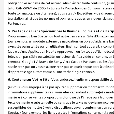
obligation essentielle de cet Accord. Afin d’éviter toute confusion, (i) a
la loi CAN-SPAM de 2003, la Loi sur la Protection des Consommateurs s
toute loi analogue ou ultérieure), vous êtes l’« Expéditeur » de chaque 
législation, ainsi que les normes et bonnes pratiques en vigueur du s
Partenaires.
5. Partage de Liens Spéciaux par le Biais de Logiciels et de Pér
Programme ou Lien Spécial ou tout autre lien vers un Site d'Amazon, au su
(par exemple, un module externe de navigation, un objet d'aide, une ba
exécutée ou installée par un utilisateur final) sur tout appareil, y comp
(autre qu'une Application Mobile Approuvée); ou (b) tout boîtier-décod
télévision par câble ou satellite, un lecteur de flux vidéo en continu, un
exemple, GoogleTV, Bravia de Sony, Viera Cast de Panasonic ou les Appli
n’utiliserez pas ou vous n’autoriserez pas un quelconque tiers à utili
d'apprentissage automatique ou une technologie connexe.
6. Contenu sur Votre Site.
Vous endossez l'entière responsabilité du
(a) Vous vous engagez à ne pas ajouter, supprimer ou modifier tout Co
informations supplémentaires ; vous êtes cependant autorisé(e) à modi
manière à conserver les proportions d’origine de l’image ou à tronquer
texte de manière substantielle ou sans que le texte ne devienne incorr
susceptibles de mettre à votre disposition peuvent contenir un lien ver
Spéciaux (par exemple, les liens vers les informations concernant la poli