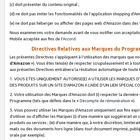
(c) doit présenter du contenu original ;
(d) ne doit pas imiter les fonctionnalités de l'application shopping d'Am
(e) ne doit pas héberger ou afficher des pages web d'Amazon dans de
Nous examinerons votre demande avant de vous notifier son acceptatio
Mobile acceptée aux fins de l'
Accord
.
Directives Relatives aux Marques du Progra
Les présentes Directives s'appliquent à l'utilisation des marques que
d'Amazon
»). Vous êtes tenu(e) de respecter scrupuleusement et à tou
aux présentes Directives entraînera la résiliation automatique de toute
1. VOUS ETES UNIQUEMENT AUTORISE(E) A UTILISER LES MARQUES D'
DES PRODUITS SUR UN SITE D'AMAZON A L'AIDE D'UN LIEN SPECIAL 
2. Votre utilisation des Marques d'Amazon doit (i) respecter la dernière
Programme (tels que définis dans le «
Décompte de rémunération
»).
3. Vous pouvez utiliser les Marques d'Amazon uniquement aux fins expr
d'utiliser ou d'afficher les Marques (i) d’une manière qui suggérerait un
produits ou services ; (iii) d’une manière qui, à notre discrétion, limit
mails ou des documents hors ligne (dans tout document imprimé, publip
orale par exemple).