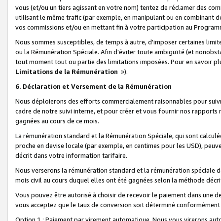
vous (et/ou un tiers agissant en votre nom) tentez de réclamer des c
utilisant le même trafic (par exemple, en manipulant ou en combinant 
vos commissions et/ou en mettant fin à votre participation au Progra
Nous sommes susceptibles, de temps à autre, d'imposer certaines limit
ou la Rémunération Spéciale. Afin d'éviter toute ambiguïté (et nonobst
tout moment tout ou partie des limitations imposées. Pour en savoir plus
Limitations de la Rémunération
»).
6. Déclaration et Versement de la Rémunération
Nous déploierons des efforts commercialement raisonnables pour suivr
cadre de notre suivi interne, et pour créer et vous fournir nos rapport
gagnées au cours de ce mois.
La rémunération standard et la Rémunération Spéciale, qui sont calcul
proche en devise locale (par exemple, en centimes pour les USD), peuve
décrit dans votre information tarifaire.
Nous verserons la rémunération standard et la rémunération spéciale da
mois civil au cours duquel elles ont été gagnées selon la méthode décr
Vous pouvez être autorisé à choisir de recevoir le paiement dans une dev
vous acceptez que le taux de conversion soit déterminé conformément
Option 1 : Paiement par virement automatique.
Nous vous virerons aut