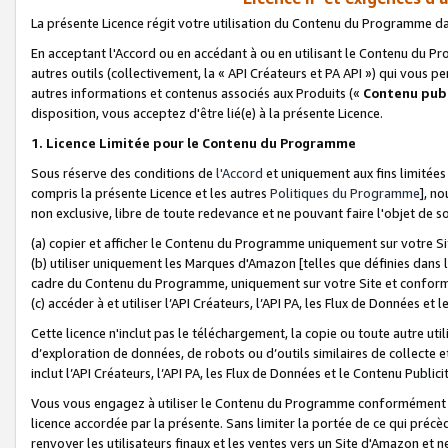
La présente Licence régit votre utilisation du Contenu du Programme d
En acceptant l'Accord ou en accédant à ou en utilisant le Contenu du P
autres outils (collectivement, la «
API Créateurs et PA API
») qui vous pe
autres informations et contenus associés aux Produits («
Contenu publ
disposition, vous acceptez d'être lié(e) à la présente Licence.
1. Licence Limitée pour le Contenu du Programme
Sous réserve des conditions de
l'Accord
et uniquement aux fins limitées
compris la présente Licence et les autres
Politiques du Programme
], n
non exclusive, libre de toute redevance et ne pouvant faire l'objet de so
(a) copier et afficher le Contenu du Programme uniquement sur votre Si
(b) utiliser uniquement les Marques d'Amazon [telles que définies dans 
cadre du Contenu du Programme, uniquement sur votre Site et confo
(c) accéder à et utiliser l’API Créateurs, l’API PA, les Flux de Données e
Cette licence n'inclut pas le téléchargement, la copie ou toute autre util
d’exploration de données, de robots ou d’outils similaires de collecte
inclut l’API Créateurs, l’API PA, les Flux de Données et le Contenu Publici
Vous vous engagez à utiliser le Contenu du Programme conformément a
licence accordée par la présente. Sans limiter la portée de ce qui pré
renvoyer les utilisateurs finaux et les ventes vers un Site d'Amazon et