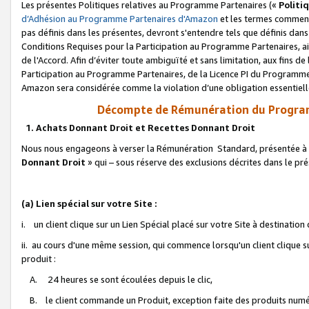
Les présentes Politiques relatives au Programme Partenaires («
Politi
d’Adhésion au Programme Partenaires d'Amazon
et les termes commenç
pas définis dans les présentes, devront s'entendre tels que définis dans 
Conditions Requises pour la Participation au Programme Partenaires, ai
de l'Accord. Afin d’éviter toute ambiguïté et sans limitation, aux fins de
Participation au Programme Partenaires, de la Licence PI du Programme 
Amazon sera considérée comme la violation d’une obligation essentielle
Décompte de Rémunération du Program
1. Achats Donnant Droit et Recettes Donnant Droit
Nous nous engageons à verser la Rémunération Standard, présentée à l
Donnant Droit
» qui – sous réserve des exclusions décrites dans le p
(a) Lien spécial sur votre Site :
i. un client clique sur un Lien Spécial placé sur votre Site à destination
ii. au cours d'une même session, qui commence lorsqu'un client clique s
produit :
A. 24 heures se sont écoulées depuis le clic,
B. le client commande un Produit, exception faite des produits numéri