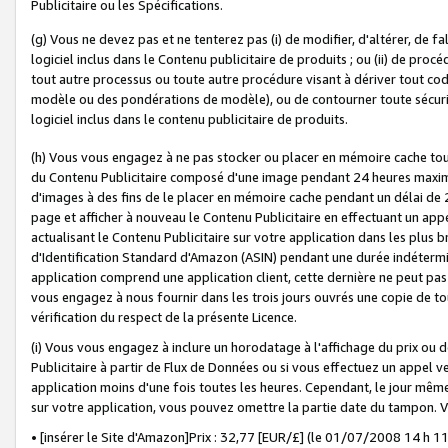
Publicitaire ou les Spécifications.
(g) Vous ne devez pas et ne tenterez pas (i) de modifier, d'altérer, de f
logiciel inclus dans le Contenu publicitaire de produits ; ou (ii) de proc
tout autre processus ou toute autre procédure visant à dériver tout c
modèle ou des pondérations de modèle), ou de contourner toute sécurité a
logiciel inclus dans le contenu publicitaire de produits.
(h) Vous vous engagez à ne pas stocker ou placer en mémoire cache tou
du Contenu Publicitaire composé d'une image pendant 24 heures maxim
d'images à des fins de le placer en mémoire cache pendant un délai de
page et afficher à nouveau le Contenu Publicitaire en effectuant un app
actualisant le Contenu Publicitaire sur votre application dans les plus 
d'Identification Standard d'Amazon (ASIN) pendant une durée indéterminé
application comprend une application client, cette dernière ne peut pa
vous engagez à nous fournir dans les trois jours ouvrés une copie de tou
vérification du respect de la présente Licence.
(i) Vous vous engagez à inclure un horodatage à l'affichage du prix ou 
Publicitaire à partir de Flux de Données ou si vous effectuez un appel ve
application moins d'une fois toutes les heures. Cependant, le jour même
sur votre application, vous pouvez omettre la partie date du tampon.
• [insérer le Site d'Amazon]Prix : 32,77 [EUR/£] (le 01/07/2008 14 h 11 