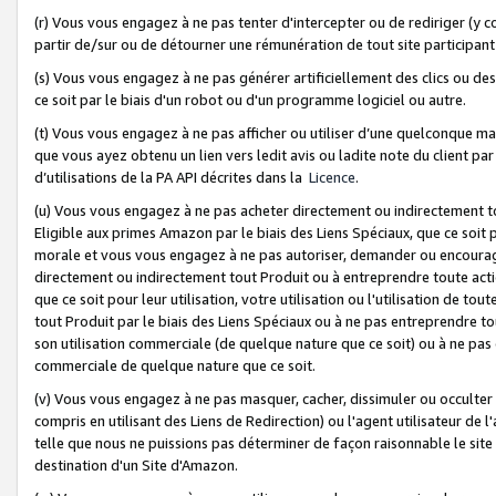
(r) Vous vous engagez à ne pas tenter d'intercepter ou de rediriger (y comp
partir de/sur ou de détourner une rémunération de tout site participa
(s) Vous vous engagez à ne pas générer artificiellement des clics ou de
ce soit par le biais d'un robot ou d'un programme logiciel ou autre.
(t) Vous vous engagez à ne pas afficher ou utiliser d’une quelconque man
que vous ayez obtenu un lien vers ledit avis ou ladite note du client par
d’utilisations de la PA API décrites dans la
Licence
.
(u) Vous vous engagez à ne pas acheter directement ou indirectement t
Eligible aux primes Amazon par le biais des Liens Spéciaux, que ce soit 
morale et vous vous engagez à ne pas autoriser, demander ou encourager
directement ou indirectement tout Produit ou à entreprendre toute acti
que ce soit pour leur utilisation, votre utilisation ou l'utilisation de
tout Produit par le biais des Liens Spéciaux ou à ne pas entreprendre t
son utilisation commerciale (de quelque nature que ce soit) ou à ne pas o
commerciale de quelque nature que ce soit.
(v) Vous vous engagez à ne pas masquer, cacher, dissimuler ou occulter 
compris en utilisant des Liens de Redirection) ou l'agent utilisateur de 
telle que nous ne puissions pas déterminer de façon raisonnable le site ou
destination d'un Site d'Amazon.