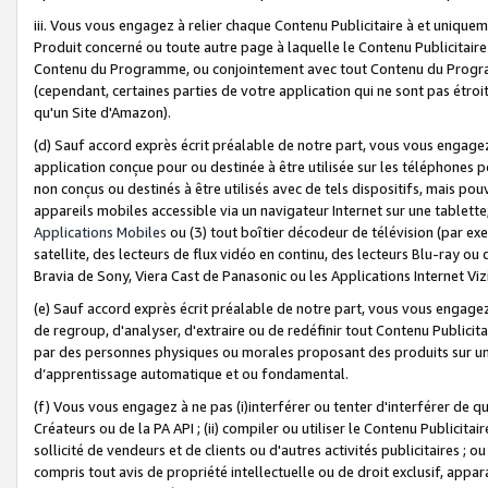
iii. Vous vous engagez à relier chaque Contenu Publicitaire à et uniqu
Produit concerné ou toute autre page à laquelle le Contenu Publicitaire
Contenu du Programme, ou conjointement avec tout Contenu du Programm
(cependant, certaines parties de votre application qui ne sont pas étroi
qu'un Site d'Amazon).
(d) Sauf accord exprès écrit préalable de notre part, vous vous engagez à
application conçue pour ou destinée à être utilisée sur les téléphones p
non conçus ou destinés à être utilisés avec de tels dispositifs, mais pouv
appareils mobiles accessible via un navigateur Internet sur une tablett
Applications Mobiles
ou (3) tout boîtier décodeur de télévision (par ex
satellite, des lecteurs de flux vidéo en continu, des lecteurs Blu-ray o
Bravia de Sony, Viera Cast de Panasonic ou les Applications Internet Viz
(e) Sauf accord exprès écrit préalable de notre part, vous vous engagez 
de regroup, d'analyser, d'extraire ou de redéfinir tout Contenu Publicitai
par des personnes physiques ou morales proposant des produits sur un
d’apprentissage automatique et ou fondamental.
(f) Vous vous engagez à ne pas (i)interférer ou tenter d'interférer de 
Créateurs ou de la PA API ; (ii) compiler ou utiliser le Contenu Publicita
sollicité de vendeurs et de clients ou d'autres activités publicitaires ; ou (
compris tout avis de propriété intellectuelle ou de droit exclusif, appar