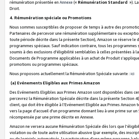
rémunération présentée en
Annexe
(«
Rémunération Standard
»). L
Droit.
4. Rémunération spéciale ou Promotions
Nous sommes susceptibles de proposer de temps à autre des promotion
Partenaires de percevoir une rémunération supplémentaire ou exceptio
toute période décrite dans la présente Section), Amazon se réserve le
programmes spéciaux. Sauf indication contraire, tous les programmes s
soumis à des exclusions d'éligibilité semblables à celles présentées à 
Documents de Programme applicables à un achat de Produit s'appliquera
promotions ou programmes spéciaux.
Nous proposons actuellement la Rémunération Spéciale suivante :
ici
(a) Evénements Eligibles aux Primes Amazon
Des Evénements Eligibles aux Primes Amazon sont disponibles dans cer
percevrez la Rémunération Spéciale décrite dans la présente Section 4(
client, qui doit être éligible à l'Evénement Eligible aux Primes Amazon te
vers la page d'accueil d'un programme donnant lieu à une prime sur un Si
récompensée par une prime décrite en Annexe.
Amazon ne versera aucune Rémunération Spéciale dès lors que l'éligibi
violation ou de toute autre utilisation abusive (par exemple, des inscrip
ou de logiciels automatisés, la participation d'une même personne à p