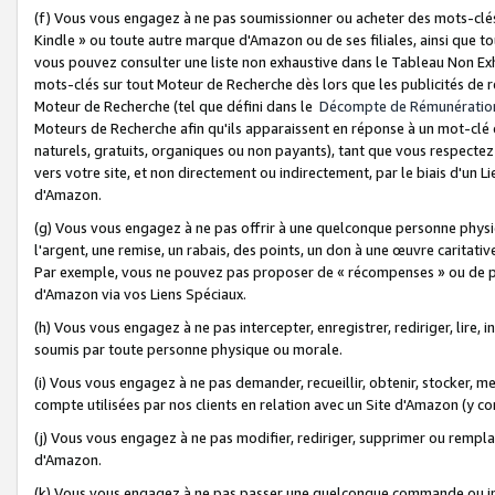
(f) Vous vous engagez à ne pas soumissionner ou acheter des mots-clés,
Kindle » ou toute autre marque d'Amazon ou de ses filiales, ainsi que t
vous pouvez consulter une liste non exhaustive dans le Tableau Non Ex
mots-clés sur tout Moteur de Recherche dès lors que les publicités de 
Moteur de Recherche (tel que défini dans le
Décompte de Rémunératio
Moteurs de Recherche afin qu'ils apparaissent en réponse à un mot-clé o
naturels, gratuits, organiques ou non payants), tant que vous respectez 
vers votre site, et non directement ou indirectement, par le biais d'un Li
d'Amazon.
(g) Vous vous engagez à ne pas offrir à une quelconque personne physi
l'argent, une remise, un rabais, des points, un don à une œuvre caritativ
Par exemple, vous ne pouvez pas proposer de « récompenses » ou de p
d'Amazon via vos Liens Spéciaux.
(h) Vous vous engagez à ne pas intercepter, enregistrer, rediriger, lire
soumis par toute personne physique ou morale.
(i) Vous vous engagez à ne pas demander, recueillir, obtenir, stocker, 
compte utilisées par nos clients en relation avec un Site d'Amazon (y c
(j) Vous vous engagez à ne pas modifier, rediriger, supprimer ou rempla
d'Amazon.
(k) Vous vous engagez à ne pas passer une quelconque commande ou init