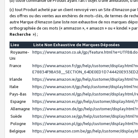
(b) toute commande de Produit ayant fait l'objet d'une annulation, d'u
(c) tout Produit acheté par un client renvoyé vers un Site d'Amazon par
des offres ou des ventes aux enchères de mots-clés, de termes de reche
autre Marque d'Amazon (une liste non exhaustive de nos marques déposée
orthographiée de ces mots (« ammazon », « amaozn » ou « kindel » par
Recherche
») ;
Lieu
Liste Non Exhaustive de Marques Déposées
Royaume-
https://www.amazon.co.uk/gp/feature.html?ie=UTF8&
Uni
France
https://www.amazon.fr/gp/help/customer/display.ht
E78834F9BA58__SECTION_64DE0ED1D744420E933ED
Irlande
https://www.amazon.ie/gp/help/customer/display.htm
Italie
https://www.amazon.it/gp/help/customer/display.html
Pays-Bas
https://www.amazon.nl/gp/help/customer/display.html
Espagne
https://www.amazon.es/gp/help/customer/display.html
Allemagne
https://www.amazon.de/gp/help/customer/display.htm
Suède
https://www.amazon.se/gp/help/customer/display.htm
Pologne
https://www.amazon.pl/gp/help/customer/display.html
Belgique
https://www.amazon.com.be/gp/help/customer/displa