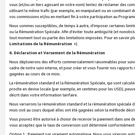
vous (et/ou un tiers agissant en votre nom) tentez de réclamer des c
utilisant le même trafic (par exemple, en manipulant ou en combinant 
vos commissions et/ou en mettant fin à votre participation au Progra
Nous sommes susceptibles, de temps à autre, d'imposer certaines limit
ou la Rémunération Spéciale. Afin d'éviter toute ambiguïté (et nonobst
tout moment tout ou partie des limitations imposées. Pour en savoir plus
Limitations de la Rémunération
»).
6. Déclaration et Versement de la Rémunération
Nous déploierons des efforts commercialement raisonnables pour suivr
cadre de notre suivi interne, et pour créer et vous fournir nos rapport
gagnées au cours de ce mois.
La rémunération standard et la Rémunération Spéciale, qui sont calcul
proche en devise locale (par exemple, en centimes pour les USD), peuve
décrit dans votre information tarifaire.
Nous verserons la rémunération standard et la rémunération spéciale da
mois civil au cours duquel elles ont été gagnées selon la méthode décr
Vous pouvez être autorisé à choisir de recevoir le paiement dans une dev
vous acceptez que le taux de conversion soit déterminé conformément
Option 1 : Paiement par virement automatique.
Nous vous virerons aut