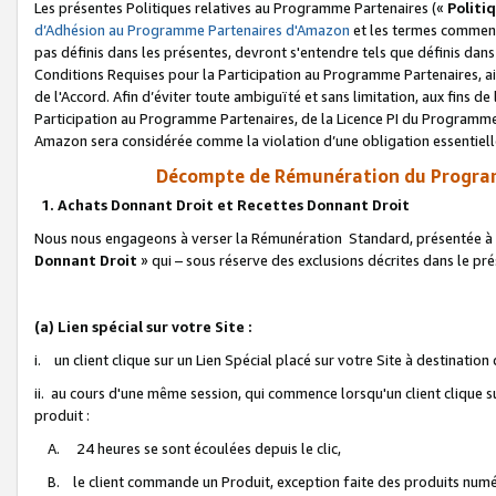
Les présentes Politiques relatives au Programme Partenaires («
Politi
d’Adhésion au Programme Partenaires d'Amazon
et les termes commenç
pas définis dans les présentes, devront s'entendre tels que définis dans 
Conditions Requises pour la Participation au Programme Partenaires, ai
de l'Accord. Afin d’éviter toute ambiguïté et sans limitation, aux fins de
Participation au Programme Partenaires, de la Licence PI du Programme 
Amazon sera considérée comme la violation d’une obligation essentielle
Décompte de Rémunération du Program
1. Achats Donnant Droit et Recettes Donnant Droit
Nous nous engageons à verser la Rémunération Standard, présentée à l
Donnant Droit
» qui – sous réserve des exclusions décrites dans le p
(a) Lien spécial sur votre Site :
i. un client clique sur un Lien Spécial placé sur votre Site à destination
ii. au cours d'une même session, qui commence lorsqu'un client clique s
produit :
A. 24 heures se sont écoulées depuis le clic,
B. le client commande un Produit, exception faite des produits numéri