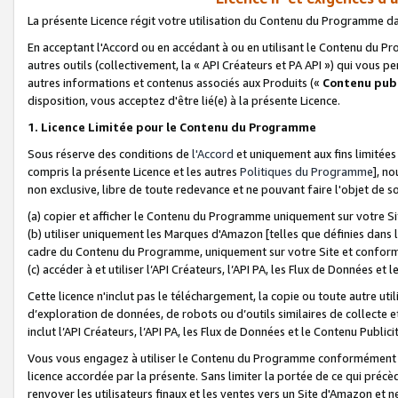
La présente Licence régit votre utilisation du Contenu du Programme d
En acceptant l'Accord ou en accédant à ou en utilisant le Contenu du P
autres outils (collectivement, la «
API Créateurs et PA API
») qui vous pe
autres informations et contenus associés aux Produits («
Contenu publ
disposition, vous acceptez d'être lié(e) à la présente Licence.
1. Licence Limitée pour le Contenu du Programme
Sous réserve des conditions de
l'Accord
et uniquement aux fins limitées
compris la présente Licence et les autres
Politiques du Programme
], n
non exclusive, libre de toute redevance et ne pouvant faire l'objet de so
(a) copier et afficher le Contenu du Programme uniquement sur votre Si
(b) utiliser uniquement les Marques d'Amazon [telles que définies dans 
cadre du Contenu du Programme, uniquement sur votre Site et confo
(c) accéder à et utiliser l’API Créateurs, l’API PA, les Flux de Données e
Cette licence n'inclut pas le téléchargement, la copie ou toute autre util
d’exploration de données, de robots ou d’outils similaires de collecte
inclut l’API Créateurs, l’API PA, les Flux de Données et le Contenu Publici
Vous vous engagez à utiliser le Contenu du Programme conformément a
licence accordée par la présente. Sans limiter la portée de ce qui pré
renvoyer les utilisateurs finaux et les ventes vers un Site d'Amazon et