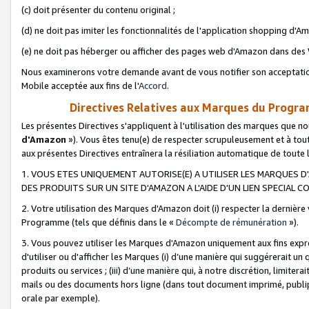
(c) doit présenter du contenu original ;
(d) ne doit pas imiter les fonctionnalités de l'application shopping d'Am
(e) ne doit pas héberger ou afficher des pages web d'Amazon dans de
Nous examinerons votre demande avant de vous notifier son acceptatio
Mobile acceptée aux fins de l'
Accord
.
Directives Relatives aux Marques du Progra
Les présentes Directives s'appliquent à l'utilisation des marques que
d'Amazon
»). Vous êtes tenu(e) de respecter scrupuleusement et à tou
aux présentes Directives entraînera la résiliation automatique de toute
1. VOUS ETES UNIQUEMENT AUTORISE(E) A UTILISER LES MARQUES D'
DES PRODUITS SUR UN SITE D'AMAZON A L'AIDE D'UN LIEN SPECIAL 
2. Votre utilisation des Marques d'Amazon doit (i) respecter la dernière
Programme (tels que définis dans le «
Décompte de rémunération
»).
3. Vous pouvez utiliser les Marques d'Amazon uniquement aux fins expr
d'utiliser ou d'afficher les Marques (i) d’une manière qui suggérerait un
produits ou services ; (iii) d’une manière qui, à notre discrétion, limit
mails ou des documents hors ligne (dans tout document imprimé, publip
orale par exemple).