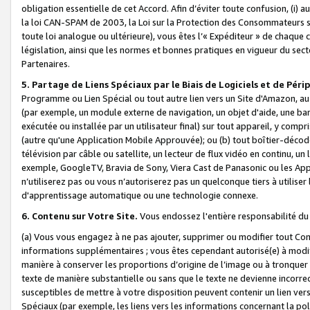
obligation essentielle de cet Accord. Afin d’éviter toute confusion, (i) a
la loi CAN-SPAM de 2003, la Loi sur la Protection des Consommateurs s
toute loi analogue ou ultérieure), vous êtes l’« Expéditeur » de chaque 
législation, ainsi que les normes et bonnes pratiques en vigueur du s
Partenaires.
5. Partage de Liens Spéciaux par le Biais de Logiciels et de Pér
Programme ou Lien Spécial ou tout autre lien vers un Site d'Amazon, au su
(par exemple, un module externe de navigation, un objet d'aide, une ba
exécutée ou installée par un utilisateur final) sur tout appareil, y comp
(autre qu'une Application Mobile Approuvée); ou (b) tout boîtier-décod
télévision par câble ou satellite, un lecteur de flux vidéo en continu, un
exemple, GoogleTV, Bravia de Sony, Viera Cast de Panasonic ou les Appli
n’utiliserez pas ou vous n’autoriserez pas un quelconque tiers à utili
d'apprentissage automatique ou une technologie connexe.
6. Contenu sur Votre Site.
Vous endossez l'entière responsabilité du
(a) Vous vous engagez à ne pas ajouter, supprimer ou modifier tout Co
informations supplémentaires ; vous êtes cependant autorisé(e) à modi
manière à conserver les proportions d’origine de l’image ou à tronquer
texte de manière substantielle ou sans que le texte ne devienne incorr
susceptibles de mettre à votre disposition peuvent contenir un lien ver
Spéciaux (par exemple, les liens vers les informations concernant la poli