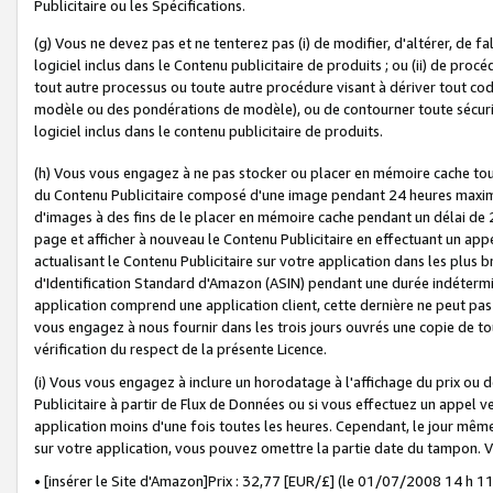
Publicitaire ou les Spécifications.
(g) Vous ne devez pas et ne tenterez pas (i) de modifier, d'altérer, de f
logiciel inclus dans le Contenu publicitaire de produits ; ou (ii) de proc
tout autre processus ou toute autre procédure visant à dériver tout c
modèle ou des pondérations de modèle), ou de contourner toute sécurité a
logiciel inclus dans le contenu publicitaire de produits.
(h) Vous vous engagez à ne pas stocker ou placer en mémoire cache tou
du Contenu Publicitaire composé d'une image pendant 24 heures maxim
d'images à des fins de le placer en mémoire cache pendant un délai de
page et afficher à nouveau le Contenu Publicitaire en effectuant un app
actualisant le Contenu Publicitaire sur votre application dans les plus 
d'Identification Standard d'Amazon (ASIN) pendant une durée indéterminé
application comprend une application client, cette dernière ne peut pa
vous engagez à nous fournir dans les trois jours ouvrés une copie de tou
vérification du respect de la présente Licence.
(i) Vous vous engagez à inclure un horodatage à l'affichage du prix ou 
Publicitaire à partir de Flux de Données ou si vous effectuez un appel ve
application moins d'une fois toutes les heures. Cependant, le jour même
sur votre application, vous pouvez omettre la partie date du tampon.
• [insérer le Site d'Amazon]Prix : 32,77 [EUR/£] (le 01/07/2008 14 h 11 