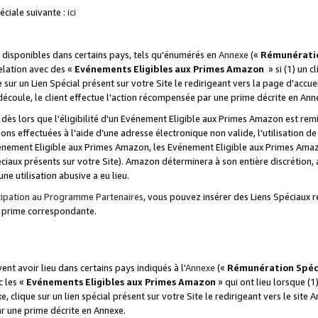
ciale suivante :
ici
disponibles dans certains pays, tels qu'énumérés en
Annexe
(«
Rémunérati
relation avec des «
Evénements Eligibles aux Primes Amazon
» si (1) un c
 sur un Lien Spécial présent sur votre Site le redirigeant vers la page d'acc
 découle, le client effectue l'action récompensée par une prime décrite en Ann
s lors que l'éligibilité d'un Evénement Eligible aux Primes Amazon est remis
ions effectuées à l'aide d'une adresse électronique non valide, l'utilisation d
nement Eligible aux Primes Amazon, les Evénement Eligible aux Primes Amazo
ciaux présents sur votre Site). Amazon déterminera à son entière discrétion, 
ne utilisation abusive a eu lieu.
cipation au Programme Partenaires
, vous pouvez insérer des Liens Spéciaux r
la prime correspondante.
t avoir lieu dans certains pays indiqués à l'
Annexe
(«
Rémunération Spéc
c les «
Evénements Eligibles aux Primes Amazon
» qui ont lieu lorsque (1)
 clique sur un lien spécial présent sur votre Site le redirigeant vers le site 
ar une prime décrite en Annexe.