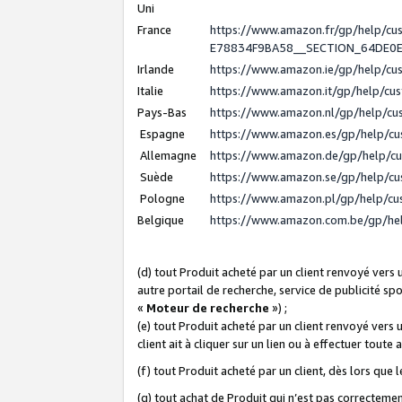
Uni
France
https://www.amazon.fr/gp/help/c
E78834F9BA58__SECTION_64DE0
Irlande
https://www.amazon.ie/gp/help/c
Italie
https://www.amazon.it/gp/help/cu
Pays-Bas
https://www.amazon.nl/gp/help/c
Espagne
https://www.amazon.es/gp/help/c
Allemagne
https://www.amazon.de/gp/help/c
Suède
https://www.amazon.se/gp/help/c
Pologne
https://www.amazon.pl/gp/help/c
Belgique
https://www.amazon.com.be/gp/h
(d) tout Produit acheté par un client renvoyé vers
autre portail de recherche, service de publicité sp
«
Moteur de recherche
») ;
(e) tout Produit acheté par un client renvoyé vers 
client ait à cliquer sur un lien ou à effectuer toute 
(f) tout Produit acheté par un client, dès lors que
(g) tout achat de Produit qui n’est pas correctemen