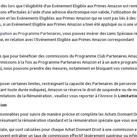
s lors que l'éligibilité d'un Evénement Eligible aux Primes Amazon est remis
ions effectuées à l'aide d'une adresse électronique non valide, l'utilisation d
on et les Evénements Eligibles aux Primes Amazon qui ne sont pas liés à des 
s, si un Evénement Eligible aux Primes Amazon a bien été appliqué ou si une vio
cipation au Programme Partenaires
, vous pouvez insérer des Liens Spéciaux 
xe, en relation avec l’Evénement Eligible aux Primes Amazon correspondant
sées que pour bénéficier des commissions du Programme Club Partenaires Amaz
mmissions à la fois au Programme Partenaires Amazon et à un autre programme
on), nous pouvons prendre des mesures, notamment en bloquant vos commission
oser certaines limites, restreignant la capacité des Partenaires de percevo
stant toute durée indiquée), Amazon se réserve le droit de suspendre ou de m
mitations de la Rémunération , veuillez vous reporter à l'
Annexe
(«
Limitati
tion
sonnables pour suivre de manière précise et complète les Achats Donnant Dro
ts résumant la rémunération standard et la rémunération spéciale que vous av
ale, qui sont calculées pour chaque Achat Donnant Droit à une commission e
uvent entraîner un taux de commission effectif légèrement supérieur ou infér