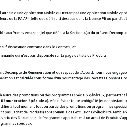
ial au sein d’une Application Mobile qui n’était pas une Application Mobile Ap
eurs ou la PA API (telle que définie ci dessous dans la Licence PI) ou par d’au
igible aux Primes Amazon (tel que défini à la Section 4(a) du présent Décomp
auf disposition contraire dans le Contrat) ; et
ommande qui n’est pas disponible sur la page de liste de Produits.
sent Décompte de Rémunération et du respect de l'
Accord
, nous nous engageo
nération est calculée sous forme d'un pourcentage des Recettes Donnant Dro
 autre des promotions ou des programmes spéciaux généraux, permettant à t
«
Rémunération Spéciale
»). Afin d'éviter toute ambiguïté (et nonobstant t
difier à tout moment tout ou partie des promotions ou programmes spéciaux.
 pas l'achat de Produits) sont soumis à des exclusions d'éligibilité semblabl
n vertu des Documents de Programme applicables à un achat de Produit s'app
rogrammes spéciaux.