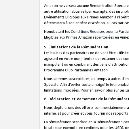
Amazon ne versera aucune Rémunération Spéciale dè
autre utilisation abusive (par exemple, des inscript
Evénements Eligibles aux Primes Amazon à répétiti
déterminera à son entière discrétion, au cas par ca
Nonobstant les
Conditions Requises pour la Parti
Eligibles aux Primes Amazon répertoriées en Anne
5. Limitations de la Rémunération
Les balises des partenaires ne doivent être utili
agissant en votre nom) tentez de réclamer des co
manipulant ou en combinant des liens d'attributi
Programme Club Partenaires Amazon.
Nous sommes susceptibles, de temps à autre, d'imp
Spéciale. Afin d'éviter toute ambiguïté (et nonob
limitations imposées. Pour en savoir plus sur les Li
6. Déclaration et Versement de la Rémunéra
Nous déploierons des efforts commercialement rai
interne, et pour créer et vous fournir nos rappor
La rémunération standard et la Rémunération Spéci
locale (par exemple, en centimes pour les USD), pe