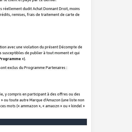
 réellement dudit Achat Donnant Droit, moins
rédits, remises, frais de traitement de carte de
elation avec une violation du présent Décompte de
s susceptibles de publier à tout moment et qui
 Programme
»).
t sont exclus du Programme Partenaires :
e, y compris en participant à des offres ou des
e » ou toute autre Marque d'Amazon (une liste non
e ces mots (« ammazon », « amaozn » ou « kindel »