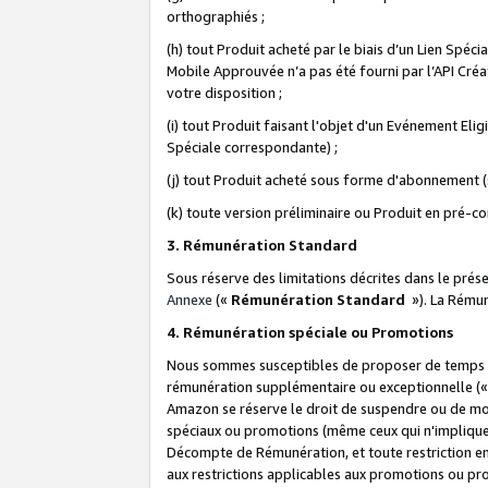
orthographiés ;
(h) tout Produit acheté par le biais d’un Lien Spéc
Mobile Approuvée n’a pas été fourni par l’API Créat
votre disposition ;
(i) tout Produit faisant l'objet d'un Evénement El
Spéciale correspondante) ;
(j) tout Produit acheté sous forme d'abonnement (s
(k) toute version préliminaire ou Produit en pré-c
3. Rémunération Standard
Sous réserve des limitations décrites dans le pré
Annexe
(«
Rémunération Standard
»). La Rému
4. Rémunération spéciale ou Promotions
Nous sommes susceptibles de proposer de temps à
rémunération supplémentaire ou exceptionnelle (
Amazon se réserve le droit de suspendre ou de mo
spéciaux ou promotions (même ceux qui n'impliquent
Décompte de Rémunération, et toute restriction e
aux restrictions applicables aux promotions ou p