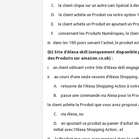
C. le client clique sur un autre Lien Spécial à de
D. le client achète un Produit via notre option 1-
E. le client achète un Produit en ajoutant un Produ
F. concernant les Produits Numériques, le client 
iii. dans les 180 jours suivant l'achat, le produit e
(b) Site d'Alexa skill (uniquement disponible
des Produits sur amazon.co.uk) :
i. un client utilisant votre Site d'Alexa skill enga
ii. au cours d'une seule session d'Alexa Shopping 
A. retourne de l'Alexa Shopping Action à votre
B. passe une commande via Alexa pour le Prod
le client achète le Produit que vous avez proposé a
C. via Alexa, ou
D. en ajoutant ce produit au panier d'achat du
initial avec l'Alexa Shopping Action ; et
iii. le Produit que vous avez proposé dans le cadre