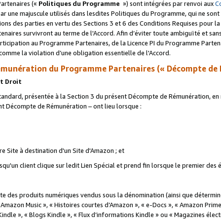
artenaires («
Politiques du Programme
») sont intégrées par renvoi aux
C
r une majuscule utilisés dans lesdites Politiques du Programme, qui ne sont 
ations des parties en vertu des Sections 3 et 6 des Conditions Requises pour l
naires survivront au terme de l'Accord. Afin d’éviter toute ambiguïté et sans l
rticipation au Programme Partenaires, de la Licence PI du Programme Partenai
mme la violation d’une obligation essentielle de l'Accord.
munération du Programme Partenaires (« Décompte de 
t Droit
ndard, présentée à la Section 3 du présent Décompte de Rémunération, en r
ent Décompte de Rémunération – ont lieu lorsque :
tre Site à destination d'un Site d'Amazon ; et
u'un client clique sur ledit Lien Spécial et prend fin lorsque le premier des
 des produits numériques vendus sous la dénomination (ainsi que déterminé 
 Amazon Music », « Histoires courtes d’Amazon », « e-Docs », « Amazon Prim
 Kindle », « Blogs Kindle », « Flux d’informations Kindle » ou « Magazines éle