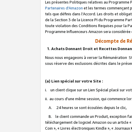
Les présentes Politiques relatives au Programme P
Partenaires d'Amazon
et les termes commençant pa
tels que définis dans l'Accord. Les droits et oblig
de la Section 3 de la Licence PI du Programme Parte
toute violation des Conditions Requises pour la Pa
Programme Influenceurs Amazon sera considérée co
Décompte de Ré
1. Achats Donnant Droit et Recettes Donnan
Nous nous engageons à verser la Rémunération Sta
sous réserve des exclusions décrites dans le prés
(a) Lien spécial sur votre Site :
i. un client clique sur un Lien Spécial placé sur vo
ii. au cours d'une même session, qui commence lorsq
A. 24 heures se sont écoulées depuis le clic,
B. le client commande un Produit, exception faite
téléchargement de logiciel Amazon ou un article «
Coin », « Livres électroniques Kindle », « Journaux