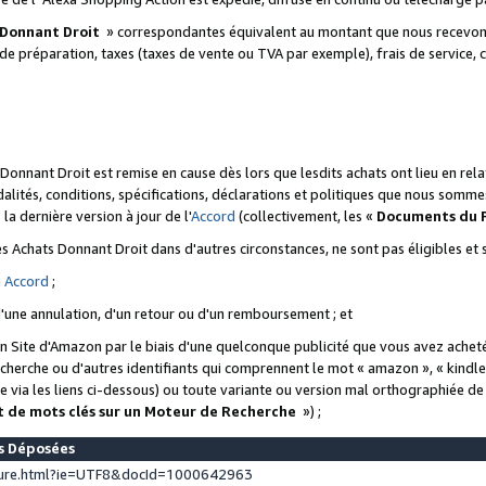
 Donnant Droit
» correspondantes équivalent au montant que nous recevons
 de préparation, taxes (taxes de vente ou TVA par exemple), frais de service, c
s Donnant Droit est remise en cause dès lors que lesdits achats ont lieu en r
lités, conditions, spécifications, déclarations et politiques que nous somme
a dernière version à jour de l'
Accord
(collectivement, les «
Documents du
 des Achats Donnant Droit dans d'autres circonstances, ne sont pas éligibles e
e
Accord
;
d'une annulation, d'un retour ou d'un remboursement ; et
 un Site d'Amazon par le biais d'une quelconque publicité que vous avez acheté
cherche ou d'autres identifiants qui comprennent le mot « amazon », « kindl
 via les liens ci-dessous) ou toute variante ou version mal orthographiée d
t de mots clés sur un Moteur de Recherche
») ;
es Déposées
ture.html?ie=UTF8&docId=1000642963