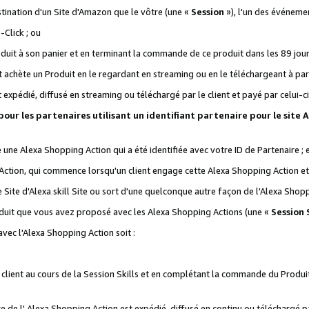
stination d'un Site d'Amazon que le vôtre (une «
Session
»), l'un des événemen
Click ; ou
it à son panier et en terminant la commande de ce produit dans les 89 jours sui
achète un Produit en le regardant en streaming ou en le téléchargeant à part
st expédié, diffusé en streaming ou téléchargé par le client et payé par celui-ci
 pour les partenaires utilisant un identifiant partenaire pour le si
ge une Alexa Shopping Action qui a été identifiée avec votre ID de Partenaire ; 
Action, qui commence lorsqu'un client engage cette Alexa Shopping Action et s
 Site d'Alexa skill Site ou sort d'une quelconque autre façon de l'Alexa Shop
uit que vous avez proposé avec les Alexa Shopping Actions (une «
Session S
vec l'Alexa Shopping Action soit :
 client au cours de la Session Skills et en complétant la commande du Produ
 de l' Alexa Shopping Action est expédié, diffusé en continu ou téléchargé par