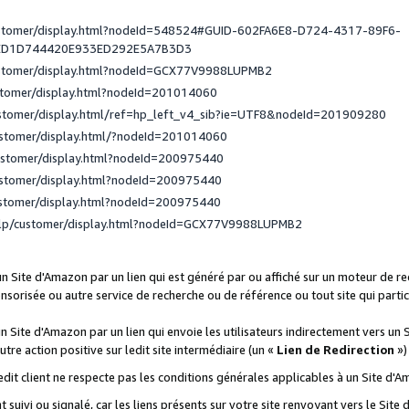
ustomer/display.html?nodeId=548524#GUID-602FA6E8-D724-4317-89F6-
ED1D744420E933ED292E5A7B3D3
ustomer/display.html?nodeId=GCX77V9988LUPMB2
stomer/display.html?nodeId=201014060
ustomer/display.html/ref=hp_left_v4_sib?ie=UTF8&nodeId=201909280
ustomer/display.html/?nodeId=201014060
ustomer/display.html?nodeId=200975440
ustomer/display.html?nodeId=200975440
ustomer/display.html?nodeId=200975440
elp/customer/display.html?nodeId=GCX77V9988LUPMB2
 un Site d'Amazon par un lien qui est généré par ou affiché sur un moteur de 
onsorisée ou autre service de recherche ou de référence ou tout site qui part
un Site d'Amazon par un lien qui envoie les utilisateurs indirectement vers un 
autre action positive sur ledit site intermédiaire (un «
Lien de Redirection
»)
 ledit client ne respecte pas les conditions générales applicables à un Site d'
t suivi ou signalé, car les liens présents sur votre site renvoyant vers le Si