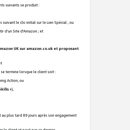
ts suivants se produit :
vant le clic initial sur le Lien Spécial ; ou
ir d'un Site d'Amazon ; et
te Amazon UK sur amazon.co.uk et proposant
et
e termine lorsque le client soit :
ping Action, ou
kills
»),
it au plus tard 89 jours après son engagement
 le client et payé par ce dernier.