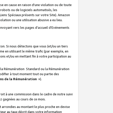
e en cause en raison d'une violation ou de toute
e robots ou de logiciels automatisés, les
Liens Spéciaux présents sur votre Site). Amazon
lation ou une utilisation abusive a eu lieu.
renvoyant vers les pages d'accueil d'Evénements
on. Si nous détectons que vous (et/ou un tiers
 en utilisant le même trafic (par exemple, en
s et/ou en mettant fin à votre participation au
ir la Rémunération Standard ou la Rémunération
odifier à tout moment tout ou partie des
ons de la Rémunération
»).
it à une commission dans le cadre de notre suivi
ez gagnées au cours de ce mois.
t arrondies au montant le plus proche en devise
ieur au taux décrit dans votre information