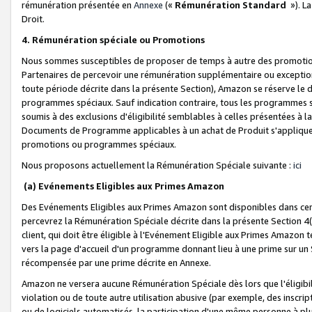
rémunération présentée en
Annexe
(«
Rémunération Standard
»). L
Droit.
4. Rémunération spéciale ou Promotions
Nous sommes susceptibles de proposer de temps à autre des promotion
Partenaires de percevoir une rémunération supplémentaire ou exceptio
toute période décrite dans la présente Section), Amazon se réserve le
programmes spéciaux. Sauf indication contraire, tous les programmes s
soumis à des exclusions d'éligibilité semblables à celles présentées à 
Documents de Programme applicables à un achat de Produit s'appliquera
promotions ou programmes spéciaux.
Nous proposons actuellement la Rémunération Spéciale suivante :
ici
(a) Evénements Eligibles aux Primes Amazon
Des Evénements Eligibles aux Primes Amazon sont disponibles dans cer
percevrez la Rémunération Spéciale décrite dans la présente Section 4(
client, qui doit être éligible à l'Evénement Eligible aux Primes Amazon te
vers la page d'accueil d'un programme donnant lieu à une prime sur un Si
récompensée par une prime décrite en Annexe.
Amazon ne versera aucune Rémunération Spéciale dès lors que l'éligibi
violation ou de toute autre utilisation abusive (par exemple, des inscrip
ou de logiciels automatisés, la participation d'une même personne à p