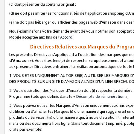
(c) doit présenter du contenu original ;
(d) ne doit pas imiter les fonctionnalités de l'application shopping d'Am
(e) ne doit pas héberger ou afficher des pages web d'Amazon dans de
Nous examinerons votre demande avant de vous notifier son acceptatio
Mobile acceptée aux fins de l'
Accord
.
Directives Relatives aux Marques du Progra
Les présentes Directives s'appliquent à l'utilisation des marques que
d'Amazon
»). Vous êtes tenu(e) de respecter scrupuleusement et à tou
aux présentes Directives entraînera la résiliation automatique de toute
1. VOUS ETES UNIQUEMENT AUTORISE(E) A UTILISER LES MARQUES D'
DES PRODUITS SUR UN SITE D'AMAZON A L'AIDE D'UN LIEN SPECIAL 
2. Votre utilisation des Marques d'Amazon doit (i) respecter la dernière
Programme (tels que définis dans le «
Décompte de rémunération
»).
3. Vous pouvez utiliser les Marques d'Amazon uniquement aux fins expr
d'utiliser ou d'afficher les Marques (i) d’une manière qui suggérerait un
produits ou services ; (iii) d’une manière qui, à notre discrétion, limit
mails ou des documents hors ligne (dans tout document imprimé, publip
orale par exemple).