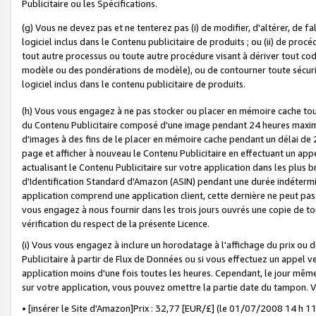
Publicitaire ou les Spécifications.
(g) Vous ne devez pas et ne tenterez pas (i) de modifier, d'altérer, de f
logiciel inclus dans le Contenu publicitaire de produits ; ou (ii) de proc
tout autre processus ou toute autre procédure visant à dériver tout c
modèle ou des pondérations de modèle), ou de contourner toute sécurité a
logiciel inclus dans le contenu publicitaire de produits.
(h) Vous vous engagez à ne pas stocker ou placer en mémoire cache tou
du Contenu Publicitaire composé d'une image pendant 24 heures maxim
d'images à des fins de le placer en mémoire cache pendant un délai de
page et afficher à nouveau le Contenu Publicitaire en effectuant un app
actualisant le Contenu Publicitaire sur votre application dans les plus 
d'Identification Standard d'Amazon (ASIN) pendant une durée indéterminé
application comprend une application client, cette dernière ne peut pa
vous engagez à nous fournir dans les trois jours ouvrés une copie de tou
vérification du respect de la présente Licence.
(i) Vous vous engagez à inclure un horodatage à l'affichage du prix ou 
Publicitaire à partir de Flux de Données ou si vous effectuez un appel ve
application moins d'une fois toutes les heures. Cependant, le jour même
sur votre application, vous pouvez omettre la partie date du tampon.
• [insérer le Site d'Amazon]Prix : 32,77 [EUR/£] (le 01/07/2008 14 h 11 