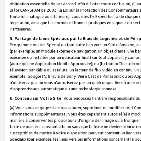
obligation essentielle de cet Accord. Afin d’éviter toute confusion, (i) a
la loi CAN-SPAM de 2003, la Loi sur la Protection des Consommateurs s
toute loi analogue ou ultérieure), vous êtes l’« Expéditeur » de chaque 
législation, ainsi que les normes et bonnes pratiques en vigueur du s
Partenaires.
5. Partage de Liens Spéciaux par le Biais de Logiciels et de Pér
Programme ou Lien Spécial ou tout autre lien vers un Site d'Amazon, au su
(par exemple, un module externe de navigation, un objet d'aide, une ba
exécutée ou installée par un utilisateur final) sur tout appareil, y comp
(autre qu'une Application Mobile Approuvée); ou (b) tout boîtier-décod
télévision par câble ou satellite, un lecteur de flux vidéo en continu, un
exemple, GoogleTV, Bravia de Sony, Viera Cast de Panasonic ou les Appli
n’utiliserez pas ou vous n’autoriserez pas un quelconque tiers à utili
d'apprentissage automatique ou une technologie connexe.
6. Contenu sur Votre Site.
Vous endossez l'entière responsabilité du
(a) Vous vous engagez à ne pas ajouter, supprimer ou modifier tout Co
informations supplémentaires ; vous êtes cependant autorisé(e) à modi
manière à conserver les proportions d’origine de l’image ou à tronquer
texte de manière substantielle ou sans que le texte ne devienne incorr
susceptibles de mettre à votre disposition peuvent contenir un lien ver
Spéciaux (par exemple, les liens vers les informations concernant la poli