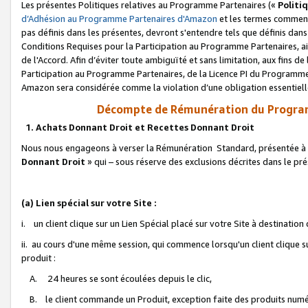
Les présentes Politiques relatives au Programme Partenaires («
Politi
d’Adhésion au Programme Partenaires d'Amazon
et les termes commenç
pas définis dans les présentes, devront s'entendre tels que définis dans 
Conditions Requises pour la Participation au Programme Partenaires, ai
de l'Accord. Afin d’éviter toute ambiguïté et sans limitation, aux fins de
Participation au Programme Partenaires, de la Licence PI du Programme 
Amazon sera considérée comme la violation d’une obligation essentielle
Décompte de Rémunération du Program
1. Achats Donnant Droit et Recettes Donnant Droit
Nous nous engageons à verser la Rémunération Standard, présentée à l
Donnant Droit
» qui – sous réserve des exclusions décrites dans le p
(a) Lien spécial sur votre Site :
i. un client clique sur un Lien Spécial placé sur votre Site à destination
ii. au cours d'une même session, qui commence lorsqu'un client clique s
produit :
A. 24 heures se sont écoulées depuis le clic,
B. le client commande un Produit, exception faite des produits numéri