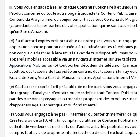
iii. Vous vous engagez à relier chaque Contenu Publicitaire à et uniqu
Produit concerné ou toute autre page à laquelle le Contenu Publicitaire
Contenu du Programme, ou conjointement avec tout Contenu du Programm
(cependant, certaines parties de votre application qui ne sont pas étroi
qu'un Site d'Amazon).
(d) Sauf accord exprès écrit préalable de notre part, vous vous engagez à
application conçue pour ou destinée à être utilisée sur les téléphones p
non conçus ou destinés à être utilisés avec de tels dispositifs, mais pouv
appareils mobiles accessible via un navigateur Internet sur une tablett
Applications Mobiles
ou (3) tout boîtier décodeur de télévision (par ex
satellite, des lecteurs de flux vidéo en continu, des lecteurs Blu-ray o
Bravia de Sony, Viera Cast de Panasonic ou les Applications Internet Viz
(e) Sauf accord exprès écrit préalable de notre part, vous vous engagez 
de regroup, d'analyser, d'extraire ou de redéfinir tout Contenu Publicitai
par des personnes physiques ou morales proposant des produits sur un
d’apprentissage automatique et ou fondamental.
(f) Vous vous engagez à ne pas (i)interférer ou tenter d'interférer de 
Créateurs ou de la PA API ; (ii) compiler ou utiliser le Contenu Publicita
sollicité de vendeurs et de clients ou d'autres activités publicitaires ; ou (
compris tout avis de propriété intellectuelle ou de droit exclusif, appar