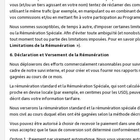
vous (et/ou un tiers agissant en votre nom) tentez de réclamer des c
utilisant le même trafic (par exemple, en manipulant ou en combinant 
vos commissions et/ou en mettant fin à votre participation au Progra
Nous sommes susceptibles, de temps à autre, d'imposer certaines limit
ou la Rémunération Spéciale. Afin d'éviter toute ambiguïté (et nonobst
tout moment tout ou partie des limitations imposées. Pour en savoir plus
Limitations de la Rémunération
»).
6. Déclaration et Versement de la Rémunération
Nous déploierons des efforts commercialement raisonnables pour suivr
cadre de notre suivi interne, et pour créer et vous fournir nos rapport
gagnées au cours de ce mois.
La rémunération standard et la Rémunération Spéciale, qui sont calcul
proche en devise locale (par exemple, en centimes pour les USD), peuve
décrit dans votre information tarifaire.
Nous verserons la rémunération standard et la rémunération spéciale da
mois civil au cours duquel elles ont été gagnées selon la méthode décr
Vous pouvez être autorisé à choisir de recevoir le paiement dans une dev
vous acceptez que le taux de conversion soit déterminé conformément
Option 1 : Paiement par virement automatique.
Nous vous virerons aut