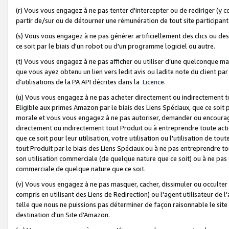
(r) Vous vous engagez à ne pas tenter d'intercepter ou de rediriger (y comp
partir de/sur ou de détourner une rémunération de tout site participa
(s) Vous vous engagez à ne pas générer artificiellement des clics ou de
ce soit par le biais d'un robot ou d'un programme logiciel ou autre.
(t) Vous vous engagez à ne pas afficher ou utiliser d’une quelconque man
que vous ayez obtenu un lien vers ledit avis ou ladite note du client par
d’utilisations de la PA API décrites dans la
Licence
.
(u) Vous vous engagez à ne pas acheter directement ou indirectement t
Eligible aux primes Amazon par le biais des Liens Spéciaux, que ce soit 
morale et vous vous engagez à ne pas autoriser, demander ou encourager
directement ou indirectement tout Produit ou à entreprendre toute acti
que ce soit pour leur utilisation, votre utilisation ou l'utilisation de
tout Produit par le biais des Liens Spéciaux ou à ne pas entreprendre t
son utilisation commerciale (de quelque nature que ce soit) ou à ne pas o
commerciale de quelque nature que ce soit.
(v) Vous vous engagez à ne pas masquer, cacher, dissimuler ou occulter 
compris en utilisant des Liens de Redirection) ou l'agent utilisateur de 
telle que nous ne puissions pas déterminer de façon raisonnable le site ou
destination d'un Site d'Amazon.