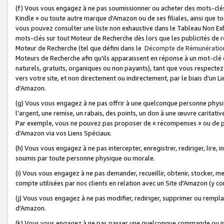
(f) Vous vous engagez à ne pas soumissionner ou acheter des mots-clés,
Kindle » ou toute autre marque d'Amazon ou de ses filiales, ainsi que t
vous pouvez consulter une liste non exhaustive dans le Tableau Non Ex
mots-clés sur tout Moteur de Recherche dès lors que les publicités de 
Moteur de Recherche (tel que défini dans le
Décompte de Rémunératio
Moteurs de Recherche afin qu'ils apparaissent en réponse à un mot-clé o
naturels, gratuits, organiques ou non payants), tant que vous respectez 
vers votre site, et non directement ou indirectement, par le biais d'un Li
d'Amazon.
(g) Vous vous engagez à ne pas offrir à une quelconque personne physi
l'argent, une remise, un rabais, des points, un don à une œuvre caritativ
Par exemple, vous ne pouvez pas proposer de « récompenses » ou de p
d'Amazon via vos Liens Spéciaux.
(h) Vous vous engagez à ne pas intercepter, enregistrer, rediriger, lire
soumis par toute personne physique ou morale.
(i) Vous vous engagez à ne pas demander, recueillir, obtenir, stocker, 
compte utilisées par nos clients en relation avec un Site d'Amazon (y c
(j) Vous vous engagez à ne pas modifier, rediriger, supprimer ou rempla
d'Amazon.
(k) Vous vous engagez à ne pas passer une quelconque commande ou init