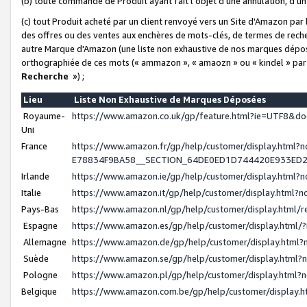
(b) toute commande de Produit ayant fait l'objet d'une annulation, d'u
(c) tout Produit acheté par un client renvoyé vers un Site d'Amazon par
des offres ou des ventes aux enchères de mots-clés, de termes de reche
autre Marque d'Amazon (une liste non exhaustive de nos marques déposée
orthographiée de ces mots (« ammazon », « amaozn » ou « kindel » par
Recherche
») ;
Lieu
Liste Non Exhaustive de Marques Déposées
Royaume-
https://www.amazon.co.uk/gp/feature.html?ie=UTF8&
Uni
France
https://www.amazon.fr/gp/help/customer/display.ht
E78834F9BA58__SECTION_64DE0ED1D744420E933ED
Irlande
https://www.amazon.ie/gp/help/customer/display.htm
Italie
https://www.amazon.it/gp/help/customer/display.html
Pays-Bas
https://www.amazon.nl/gp/help/customer/display.html
Espagne
https://www.amazon.es/gp/help/customer/display.html
Allemagne
https://www.amazon.de/gp/help/customer/display.htm
Suède
https://www.amazon.se/gp/help/customer/display.htm
Pologne
https://www.amazon.pl/gp/help/customer/display.html
Belgique
https://www.amazon.com.be/gp/help/customer/displa