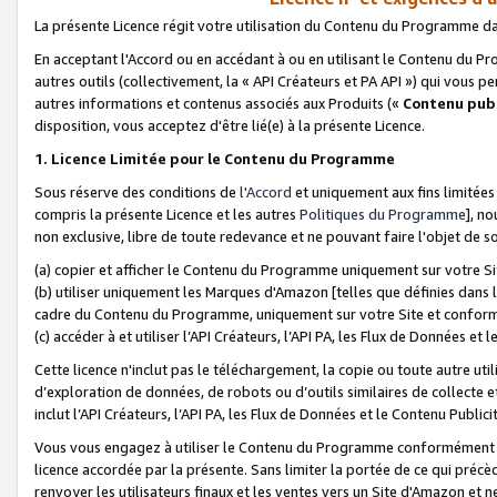
La présente Licence régit votre utilisation du Contenu du Programme d
En acceptant l'Accord ou en accédant à ou en utilisant le Contenu du P
autres outils (collectivement, la «
API Créateurs et PA API
») qui vous pe
autres informations et contenus associés aux Produits («
Contenu publ
disposition, vous acceptez d'être lié(e) à la présente Licence.
1. Licence Limitée pour le Contenu du Programme
Sous réserve des conditions de
l'Accord
et uniquement aux fins limitées
compris la présente Licence et les autres
Politiques du Programme
], n
non exclusive, libre de toute redevance et ne pouvant faire l'objet de so
(a) copier et afficher le Contenu du Programme uniquement sur votre Si
(b) utiliser uniquement les Marques d'Amazon [telles que définies dans 
cadre du Contenu du Programme, uniquement sur votre Site et confo
(c) accéder à et utiliser l’API Créateurs, l’API PA, les Flux de Données e
Cette licence n'inclut pas le téléchargement, la copie ou toute autre util
d’exploration de données, de robots ou d’outils similaires de collecte
inclut l’API Créateurs, l’API PA, les Flux de Données et le Contenu Publici
Vous vous engagez à utiliser le Contenu du Programme conformément a
licence accordée par la présente. Sans limiter la portée de ce qui pré
renvoyer les utilisateurs finaux et les ventes vers un Site d'Amazon et