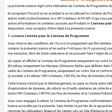
La présente Licence régit votre utilisation du Contenu du Programme d
En acceptant l'Accord ou en accédant à ou en utilisant le Contenu du P
autres outils (collectivement, la «
API Créateurs et PA API
») qui vous pe
autres informations et contenus associés aux Produits («
Contenu publ
disposition, vous acceptez d'être lié(e) à la présente Licence.
1. Licence Limitée pour le Contenu du Programme
Sous réserve des conditions de
l'Accord
et uniquement aux fins limitées
compris la présente Licence et les autres
Politiques du Programme
], n
non exclusive, libre de toute redevance et ne pouvant faire l'objet de so
(a) copier et afficher le Contenu du Programme uniquement sur votre Si
(b) utiliser uniquement les Marques d'Amazon [telles que définies dans 
cadre du Contenu du Programme, uniquement sur votre Site et confo
(c) accéder à et utiliser l’API Créateurs, l’API PA, les Flux de Données e
Cette licence n'inclut pas le téléchargement, la copie ou toute autre util
d’exploration de données, de robots ou d’outils similaires de collecte
inclut l’API Créateurs, l’API PA, les Flux de Données et le Contenu Publici
Vous vous engagez à utiliser le Contenu du Programme conformément a
licence accordée par la présente. Sans limiter la portée de ce qui pré
renvoyer les utilisateurs finaux et les ventes vers un Site d'Amazon et