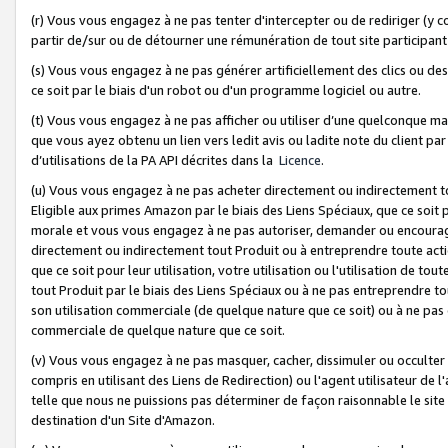
(r) Vous vous engagez à ne pas tenter d'intercepter ou de rediriger (y comp
partir de/sur ou de détourner une rémunération de tout site participa
(s) Vous vous engagez à ne pas générer artificiellement des clics ou de
ce soit par le biais d'un robot ou d'un programme logiciel ou autre.
(t) Vous vous engagez à ne pas afficher ou utiliser d’une quelconque man
que vous ayez obtenu un lien vers ledit avis ou ladite note du client par
d’utilisations de la PA API décrites dans la
Licence
.
(u) Vous vous engagez à ne pas acheter directement ou indirectement t
Eligible aux primes Amazon par le biais des Liens Spéciaux, que ce soit 
morale et vous vous engagez à ne pas autoriser, demander ou encourager
directement ou indirectement tout Produit ou à entreprendre toute acti
que ce soit pour leur utilisation, votre utilisation ou l'utilisation de
tout Produit par le biais des Liens Spéciaux ou à ne pas entreprendre t
son utilisation commerciale (de quelque nature que ce soit) ou à ne pas o
commerciale de quelque nature que ce soit.
(v) Vous vous engagez à ne pas masquer, cacher, dissimuler ou occulter 
compris en utilisant des Liens de Redirection) ou l'agent utilisateur de 
telle que nous ne puissions pas déterminer de façon raisonnable le site ou
destination d'un Site d'Amazon.