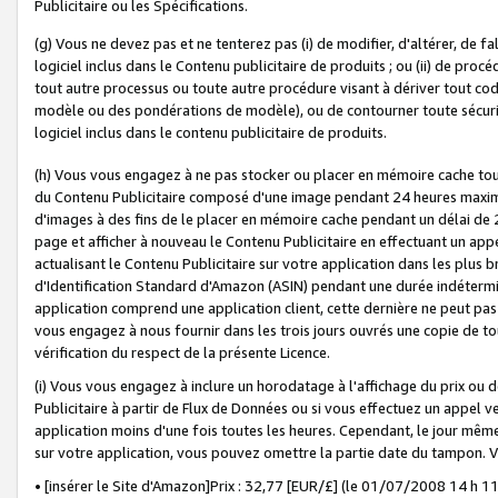
Publicitaire ou les Spécifications.
(g) Vous ne devez pas et ne tenterez pas (i) de modifier, d'altérer, de f
logiciel inclus dans le Contenu publicitaire de produits ; ou (ii) de proc
tout autre processus ou toute autre procédure visant à dériver tout c
modèle ou des pondérations de modèle), ou de contourner toute sécurité a
logiciel inclus dans le contenu publicitaire de produits.
(h) Vous vous engagez à ne pas stocker ou placer en mémoire cache tou
du Contenu Publicitaire composé d'une image pendant 24 heures maxim
d'images à des fins de le placer en mémoire cache pendant un délai de
page et afficher à nouveau le Contenu Publicitaire en effectuant un app
actualisant le Contenu Publicitaire sur votre application dans les plus 
d'Identification Standard d'Amazon (ASIN) pendant une durée indéterminé
application comprend une application client, cette dernière ne peut pa
vous engagez à nous fournir dans les trois jours ouvrés une copie de tou
vérification du respect de la présente Licence.
(i) Vous vous engagez à inclure un horodatage à l'affichage du prix ou 
Publicitaire à partir de Flux de Données ou si vous effectuez un appel ve
application moins d'une fois toutes les heures. Cependant, le jour même
sur votre application, vous pouvez omettre la partie date du tampon.
• [insérer le Site d'Amazon]Prix : 32,77 [EUR/£] (le 01/07/2008 14 h 11 