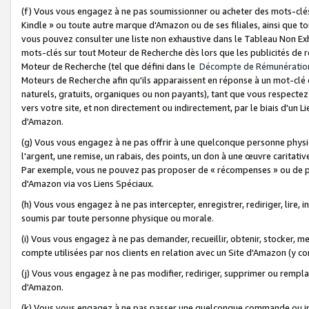
(f) Vous vous engagez à ne pas soumissionner ou acheter des mots-clés,
Kindle » ou toute autre marque d'Amazon ou de ses filiales, ainsi que t
vous pouvez consulter une liste non exhaustive dans le Tableau Non Ex
mots-clés sur tout Moteur de Recherche dès lors que les publicités de 
Moteur de Recherche (tel que défini dans le
Décompte de Rémunératio
Moteurs de Recherche afin qu'ils apparaissent en réponse à un mot-clé o
naturels, gratuits, organiques ou non payants), tant que vous respectez 
vers votre site, et non directement ou indirectement, par le biais d'un Li
d'Amazon.
(g) Vous vous engagez à ne pas offrir à une quelconque personne physi
l'argent, une remise, un rabais, des points, un don à une œuvre caritativ
Par exemple, vous ne pouvez pas proposer de « récompenses » ou de p
d'Amazon via vos Liens Spéciaux.
(h) Vous vous engagez à ne pas intercepter, enregistrer, rediriger, lire
soumis par toute personne physique ou morale.
(i) Vous vous engagez à ne pas demander, recueillir, obtenir, stocker, 
compte utilisées par nos clients en relation avec un Site d'Amazon (y c
(j) Vous vous engagez à ne pas modifier, rediriger, supprimer ou rempla
d'Amazon.
(k) Vous vous engagez à ne pas passer une quelconque commande ou init