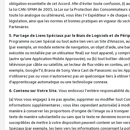
obligation essentielle de cet Accord. Afin d’éviter toute confusion, (i) a
la loi CAN-SPAM de 2003, la Loi sur la Protection des Consommateurs s
toute loi analogue ou ultérieure), vous êtes l’« Expéditeur » de chaque 
législation, ainsi que les normes et bonnes pratiques en vigueur du s
Partenaires.
5. Partage de Liens Spéciaux par le Biais de Logiciels et de Pér
Programme ou Lien Spécial ou tout autre lien vers un Site d'Amazon, au su
(par exemple, un module externe de navigation, un objet d'aide, une ba
exécutée ou installée par un utilisateur final) sur tout appareil, y comp
(autre qu'une Application Mobile Approuvée); ou (b) tout boîtier-décod
télévision par câble ou satellite, un lecteur de flux vidéo en continu, un
exemple, GoogleTV, Bravia de Sony, Viera Cast de Panasonic ou les Appli
n’utiliserez pas ou vous n’autoriserez pas un quelconque tiers à utili
d'apprentissage automatique ou une technologie connexe.
6. Contenu sur Votre Site.
Vous endossez l'entière responsabilité du
(a) Vous vous engagez à ne pas ajouter, supprimer ou modifier tout Co
informations supplémentaires ; vous êtes cependant autorisé(e) à modi
manière à conserver les proportions d’origine de l’image ou à tronquer
texte de manière substantielle ou sans que le texte ne devienne incorr
susceptibles de mettre à votre disposition peuvent contenir un lien ver
Spéciaux (par exemple, les liens vers les informations concernant la poli