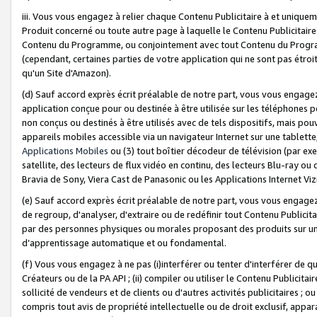
iii. Vous vous engagez à relier chaque Contenu Publicitaire à et uniqu
Produit concerné ou toute autre page à laquelle le Contenu Publicitaire
Contenu du Programme, ou conjointement avec tout Contenu du Programm
(cependant, certaines parties de votre application qui ne sont pas étroi
qu'un Site d'Amazon).
(d) Sauf accord exprès écrit préalable de notre part, vous vous engagez à
application conçue pour ou destinée à être utilisée sur les téléphones p
non conçus ou destinés à être utilisés avec de tels dispositifs, mais pouv
appareils mobiles accessible via un navigateur Internet sur une tablett
Applications Mobiles
ou (3) tout boîtier décodeur de télévision (par ex
satellite, des lecteurs de flux vidéo en continu, des lecteurs Blu-ray o
Bravia de Sony, Viera Cast de Panasonic ou les Applications Internet Viz
(e) Sauf accord exprès écrit préalable de notre part, vous vous engagez 
de regroup, d'analyser, d'extraire ou de redéfinir tout Contenu Publicitai
par des personnes physiques ou morales proposant des produits sur un
d’apprentissage automatique et ou fondamental.
(f) Vous vous engagez à ne pas (i)interférer ou tenter d'interférer de 
Créateurs ou de la PA API ; (ii) compiler ou utiliser le Contenu Publicita
sollicité de vendeurs et de clients ou d'autres activités publicitaires ; ou (
compris tout avis de propriété intellectuelle ou de droit exclusif, appar