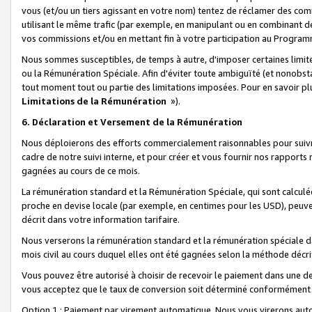
vous (et/ou un tiers agissant en votre nom) tentez de réclamer des c
utilisant le même trafic (par exemple, en manipulant ou en combinant 
vos commissions et/ou en mettant fin à votre participation au Progra
Nous sommes susceptibles, de temps à autre, d'imposer certaines limit
ou la Rémunération Spéciale. Afin d'éviter toute ambiguïté (et nonobst
tout moment tout ou partie des limitations imposées. Pour en savoir plus
Limitations de la Rémunération
»).
6. Déclaration et Versement de la Rémunération
Nous déploierons des efforts commercialement raisonnables pour suivr
cadre de notre suivi interne, et pour créer et vous fournir nos rapport
gagnées au cours de ce mois.
La rémunération standard et la Rémunération Spéciale, qui sont calcul
proche en devise locale (par exemple, en centimes pour les USD), peuve
décrit dans votre information tarifaire.
Nous verserons la rémunération standard et la rémunération spéciale da
mois civil au cours duquel elles ont été gagnées selon la méthode décr
Vous pouvez être autorisé à choisir de recevoir le paiement dans une dev
vous acceptez que le taux de conversion soit déterminé conformément
Option 1 : Paiement par virement automatique.
Nous vous virerons aut