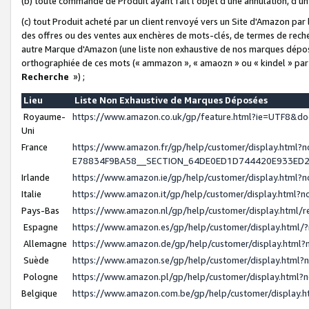
(b) toute commande de Produit ayant fait l'objet d'une annulation, d'u
(c) tout Produit acheté par un client renvoyé vers un Site d'Amazon par
des offres ou des ventes aux enchères de mots-clés, de termes de reche
autre Marque d'Amazon (une liste non exhaustive de nos marques déposée
orthographiée de ces mots (« ammazon », « amaozn » ou « kindel » par
Recherche
») ;
Lieu
Liste Non Exhaustive de Marques Déposées
Royaume-
https://www.amazon.co.uk/gp/feature.html?ie=UTF8&
Uni
France
https://www.amazon.fr/gp/help/customer/display.ht
E78834F9BA58__SECTION_64DE0ED1D744420E933ED
Irlande
https://www.amazon.ie/gp/help/customer/display.htm
Italie
https://www.amazon.it/gp/help/customer/display.html
Pays-Bas
https://www.amazon.nl/gp/help/customer/display.html
Espagne
https://www.amazon.es/gp/help/customer/display.html
Allemagne
https://www.amazon.de/gp/help/customer/display.htm
Suède
https://www.amazon.se/gp/help/customer/display.htm
Pologne
https://www.amazon.pl/gp/help/customer/display.html
Belgique
https://www.amazon.com.be/gp/help/customer/displa