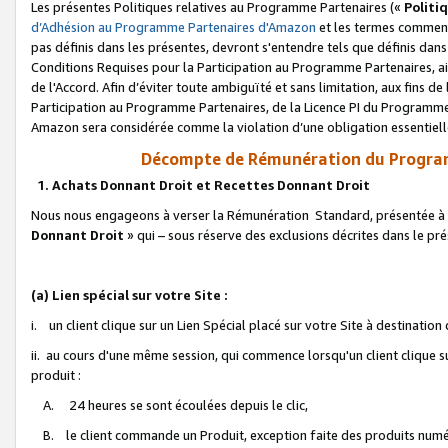
Les présentes Politiques relatives au Programme Partenaires («
Politi
d’Adhésion au Programme Partenaires d'Amazon
et les termes commenç
pas définis dans les présentes, devront s'entendre tels que définis dans 
Conditions Requises pour la Participation au Programme Partenaires, ai
de l'Accord. Afin d’éviter toute ambiguïté et sans limitation, aux fins de
Participation au Programme Partenaires, de la Licence PI du Programme 
Amazon sera considérée comme la violation d’une obligation essentielle
Décompte de Rémunération du Program
1. Achats Donnant Droit et Recettes Donnant Droit
Nous nous engageons à verser la Rémunération Standard, présentée à l
Donnant Droit
» qui – sous réserve des exclusions décrites dans le p
(a) Lien spécial sur votre Site :
i. un client clique sur un Lien Spécial placé sur votre Site à destination
ii. au cours d'une même session, qui commence lorsqu'un client clique s
produit :
A. 24 heures se sont écoulées depuis le clic,
B. le client commande un Produit, exception faite des produits numéri