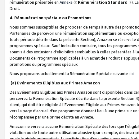
rémunération présentée en
Annexe
(«
Rémunération Standard
»). L
Droit.
4. Rémunération spéciale ou Promotions
Nous sommes susceptibles de proposer de temps à autre des promotion
Partenaires de percevoir une rémunération supplémentaire ou exceptio
toute période décrite dans la présente Section), Amazon se réserve le
programmes spéciaux. Sauf indication contraire, tous les programmes s
soumis à des exclusions d'éligibilité semblables à celles présentées à 
Documents de Programme applicables à un achat de Produit s'appliquera
promotions ou programmes spéciaux.
Nous proposons actuellement la Rémunération Spéciale suivante :
ici
(a) Evénements Eligibles aux Primes Amazon
Des Evénements Eligibles aux Primes Amazon sont disponibles dans cer
percevrez la Rémunération Spéciale décrite dans la présente Section 4(
client, qui doit être éligible à l'Evénement Eligible aux Primes Amazon te
vers la page d'accueil d'un programme donnant lieu à une prime sur un Si
récompensée par une prime décrite en Annexe.
Amazon ne versera aucune Rémunération Spéciale dès lors que l'éligibi
violation ou de toute autre utilisation abusive (par exemple, des inscrip
ou de logiciels automatisés, la participation d'une même personne à p