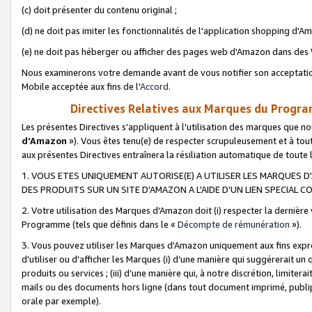
(c) doit présenter du contenu original ;
(d) ne doit pas imiter les fonctionnalités de l'application shopping d'Am
(e) ne doit pas héberger ou afficher des pages web d'Amazon dans de
Nous examinerons votre demande avant de vous notifier son acceptatio
Mobile acceptée aux fins de l'
Accord
.
Directives Relatives aux Marques du Progra
Les présentes Directives s'appliquent à l'utilisation des marques que
d'Amazon
»). Vous êtes tenu(e) de respecter scrupuleusement et à tou
aux présentes Directives entraînera la résiliation automatique de toute
1. VOUS ETES UNIQUEMENT AUTORISE(E) A UTILISER LES MARQUES D'
DES PRODUITS SUR UN SITE D'AMAZON A L'AIDE D'UN LIEN SPECIAL 
2. Votre utilisation des Marques d'Amazon doit (i) respecter la dernière
Programme (tels que définis dans le «
Décompte de rémunération
»).
3. Vous pouvez utiliser les Marques d'Amazon uniquement aux fins expr
d'utiliser ou d'afficher les Marques (i) d’une manière qui suggérerait un
produits ou services ; (iii) d’une manière qui, à notre discrétion, limit
mails ou des documents hors ligne (dans tout document imprimé, publip
orale par exemple).