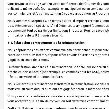
vous (et/ou un tiers agissant en votre nom) tentez de réclamer des c
utilisant le même trafic (par exemple, en manipulant ou en combinant 
vos commissions et/ou en mettant fin à votre participation au Progra
Nous sommes susceptibles, de temps à autre, d'imposer certaines limit
ou la Rémunération Spéciale. Afin d'éviter toute ambiguïté (et nonobst
tout moment tout ou partie des limitations imposées. Pour en savoir plus
Limitations de la Rémunération
»).
6. Déclaration et Versement de la Rémunération
Nous déploierons des efforts commercialement raisonnables pour suivr
cadre de notre suivi interne, et pour créer et vous fournir nos rapport
gagnées au cours de ce mois.
La rémunération standard et la Rémunération Spéciale, qui sont calcul
proche en devise locale (par exemple, en centimes pour les USD), peuve
décrit dans votre information tarifaire.
Nous verserons la rémunération standard et la rémunération spéciale da
mois civil au cours duquel elles ont été gagnées selon la méthode décr
Vous pouvez être autorisé à choisir de recevoir le paiement dans une dev
vous acceptez que le taux de conversion soit déterminé conformément
Option 1 : Paiement par virement automatique.
Nous vous virerons aut