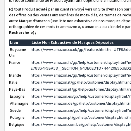
(b) toute commande de Produit ayant fait l'objet d'une annulation, d'u
(c) tout Produit acheté par un client renvoyé vers un Site d'Amazon par
des offres ou des ventes aux enchères de mots-clés, de termes de reche
autre Marque d'Amazon (une liste non exhaustive de nos marques déposée
orthographiée de ces mots (« ammazon », « amaozn » ou « kindel » par
Recherche
») ;
Lieu
Liste Non Exhaustive de Marques Déposées
Royaume-
https://www.amazon.co.uk/gp/feature.html?ie=UTF8&
Uni
France
https://www.amazon.fr/gp/help/customer/display.ht
E78834F9BA58__SECTION_64DE0ED1D744420E933ED
Irlande
https://www.amazon.ie/gp/help/customer/display.htm
Italie
https://www.amazon.it/gp/help/customer/display.html
Pays-Bas
https://www.amazon.nl/gp/help/customer/display.html
Espagne
https://www.amazon.es/gp/help/customer/display.html
Allemagne
https://www.amazon.de/gp/help/customer/display.htm
Suède
https://www.amazon.se/gp/help/customer/display.htm
Pologne
https://www.amazon.pl/gp/help/customer/display.html
Belgique
https://www.amazon.com.be/gp/help/customer/displa