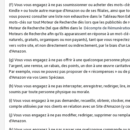
(f) Vous vous engagez à ne pas soumissionner ou acheter des mots-clés,
Kindle » ou toute autre marque d'Amazon ou de ses filiales, ainsi que t
vous pouvez consulter une liste non exhaustive dans le Tableau Non Ex
mots-clés sur tout Moteur de Recherche dès lors que les publicités de 
Moteur de Recherche (tel que défini dans le
Décompte de Rémunératio
Moteurs de Recherche afin qu'ils apparaissent en réponse à un mot-clé o
naturels, gratuits, organiques ou non payants), tant que vous respectez 
vers votre site, et non directement ou indirectement, par le biais d'un Li
d'Amazon.
(g) Vous vous engagez à ne pas offrir à une quelconque personne physi
l'argent, une remise, un rabais, des points, un don à une œuvre caritativ
Par exemple, vous ne pouvez pas proposer de « récompenses » ou de p
d'Amazon via vos Liens Spéciaux.
(h) Vous vous engagez à ne pas intercepter, enregistrer, rediriger, lire
soumis par toute personne physique ou morale.
(i) Vous vous engagez à ne pas demander, recueillir, obtenir, stocker, 
compte utilisées par nos clients en relation avec un Site d'Amazon (y c
(j) Vous vous engagez à ne pas modifier, rediriger, supprimer ou rempla
d'Amazon.
(k) Vous vous engagez à ne pas passer une quelconque commande ou init