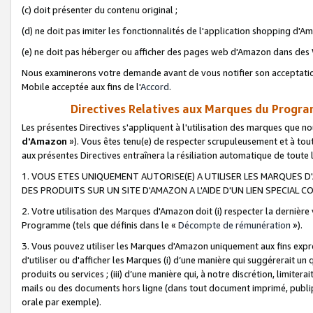
(c) doit présenter du contenu original ;
(d) ne doit pas imiter les fonctionnalités de l'application shopping d'Am
(e) ne doit pas héberger ou afficher des pages web d'Amazon dans de
Nous examinerons votre demande avant de vous notifier son acceptatio
Mobile acceptée aux fins de l'
Accord
.
Directives Relatives aux Marques du Progra
Les présentes Directives s'appliquent à l'utilisation des marques que
d'Amazon
»). Vous êtes tenu(e) de respecter scrupuleusement et à tou
aux présentes Directives entraînera la résiliation automatique de toute
1. VOUS ETES UNIQUEMENT AUTORISE(E) A UTILISER LES MARQUES D'
DES PRODUITS SUR UN SITE D'AMAZON A L'AIDE D'UN LIEN SPECIAL 
2. Votre utilisation des Marques d'Amazon doit (i) respecter la dernière
Programme (tels que définis dans le «
Décompte de rémunération
»).
3. Vous pouvez utiliser les Marques d'Amazon uniquement aux fins expr
d'utiliser ou d'afficher les Marques (i) d’une manière qui suggérerait un
produits ou services ; (iii) d’une manière qui, à notre discrétion, limit
mails ou des documents hors ligne (dans tout document imprimé, publip
orale par exemple).