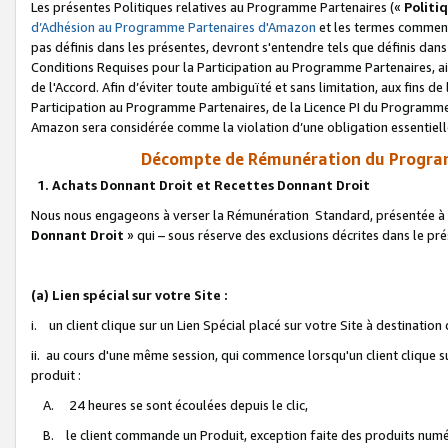
Les présentes Politiques relatives au Programme Partenaires («
Politi
d’Adhésion au Programme Partenaires d'Amazon
et les termes commenç
pas définis dans les présentes, devront s'entendre tels que définis dans 
Conditions Requises pour la Participation au Programme Partenaires, ai
de l'Accord. Afin d’éviter toute ambiguïté et sans limitation, aux fins de
Participation au Programme Partenaires, de la Licence PI du Programme 
Amazon sera considérée comme la violation d’une obligation essentielle
Décompte de Rémunération du Program
1. Achats Donnant Droit et Recettes Donnant Droit
Nous nous engageons à verser la Rémunération Standard, présentée à l
Donnant Droit
» qui – sous réserve des exclusions décrites dans le p
(a) Lien spécial sur votre Site :
i. un client clique sur un Lien Spécial placé sur votre Site à destination
ii. au cours d'une même session, qui commence lorsqu'un client clique s
produit :
A. 24 heures se sont écoulées depuis le clic,
B. le client commande un Produit, exception faite des produits numéri