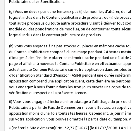
Publicitaire ou les Spécifications.
(g) Vous ne devez pas et ne tenterez pas (i) de modifier, d'altérer, de f
logiciel inclus dans le Contenu publicitaire de produits ; ou (ii) de proc
tout autre processus ou toute autre procédure visant à dériver tout c
modèle ou des pondérations de modèle), ou de contourner toute sécurité a
logiciel inclus dans le contenu publicitaire de produits.
(h) Vous vous engagez à ne pas stocker ou placer en mémoire cache tou
du Contenu Publicitaire composé d'une image pendant 24 heures maxim
d'images à des fins de le placer en mémoire cache pendant un délai de
page et afficher à nouveau le Contenu Publicitaire en effectuant un app
actualisant le Contenu Publicitaire sur votre application dans les plus 
d'Identification Standard d'Amazon (ASIN) pendant une durée indéterminé
application comprend une application client, cette dernière ne peut pa
vous engagez à nous fournir dans les trois jours ouvrés une copie de tou
vérification du respect de la présente Licence.
(i) Vous vous engagez à inclure un horodatage à l'affichage du prix ou 
Publicitaire à partir de Flux de Données ou si vous effectuez un appel ve
application moins d'une fois toutes les heures. Cependant, le jour même
sur votre application, vous pouvez omettre la partie date du tampon.
• [insérer le Site d'Amazon]Prix : 32,77 [EUR/£] (le 01/07/2008 14 h 11 