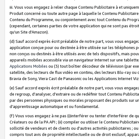
iii. Vous vous engagez à relier chaque Contenu Publicitaire à et uniqu
Produit concerné ou toute autre page à laquelle le Contenu Publicitaire
Contenu du Programme, ou conjointement avec tout Contenu du Programm
(cependant, certaines parties de votre application qui ne sont pas étroi
qu'un Site d'Amazon).
(d) Sauf accord exprès écrit préalable de notre part, vous vous engagez à
application conçue pour ou destinée à être utilisée sur les téléphones p
non conçus ou destinés à être utilisés avec de tels dispositifs, mais pouv
appareils mobiles accessible via un navigateur Internet sur une tablett
Applications Mobiles
ou (3) tout boîtier décodeur de télévision (par ex
satellite, des lecteurs de flux vidéo en continu, des lecteurs Blu-ray o
Bravia de Sony, Viera Cast de Panasonic ou les Applications Internet Viz
(e) Sauf accord exprès écrit préalable de notre part, vous vous engagez 
de regroup, d'analyser, d'extraire ou de redéfinir tout Contenu Publicitai
par des personnes physiques ou morales proposant des produits sur un
d’apprentissage automatique et ou fondamental.
(f) Vous vous engagez à ne pas (i)interférer ou tenter d'interférer de 
Créateurs ou de la PA API ; (ii) compiler ou utiliser le Contenu Publicita
sollicité de vendeurs et de clients ou d'autres activités publicitaires ; ou (
compris tout avis de propriété intellectuelle ou de droit exclusif, appar