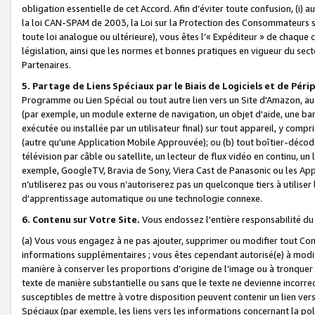
obligation essentielle de cet Accord. Afin d’éviter toute confusion, (i) a
la loi CAN-SPAM de 2003, la Loi sur la Protection des Consommateurs s
toute loi analogue ou ultérieure), vous êtes l’« Expéditeur » de chaque 
législation, ainsi que les normes et bonnes pratiques en vigueur du s
Partenaires.
5. Partage de Liens Spéciaux par le Biais de Logiciels et de Pér
Programme ou Lien Spécial ou tout autre lien vers un Site d'Amazon, au su
(par exemple, un module externe de navigation, un objet d'aide, une ba
exécutée ou installée par un utilisateur final) sur tout appareil, y comp
(autre qu'une Application Mobile Approuvée); ou (b) tout boîtier-décod
télévision par câble ou satellite, un lecteur de flux vidéo en continu, un
exemple, GoogleTV, Bravia de Sony, Viera Cast de Panasonic ou les Appli
n’utiliserez pas ou vous n’autoriserez pas un quelconque tiers à utili
d'apprentissage automatique ou une technologie connexe.
6. Contenu sur Votre Site.
Vous endossez l'entière responsabilité du
(a) Vous vous engagez à ne pas ajouter, supprimer ou modifier tout Co
informations supplémentaires ; vous êtes cependant autorisé(e) à modi
manière à conserver les proportions d’origine de l’image ou à tronquer
texte de manière substantielle ou sans que le texte ne devienne incorr
susceptibles de mettre à votre disposition peuvent contenir un lien ver
Spéciaux (par exemple, les liens vers les informations concernant la poli