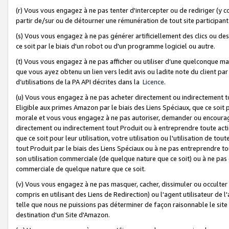
(r) Vous vous engagez à ne pas tenter d'intercepter ou de rediriger (y comp
partir de/sur ou de détourner une rémunération de tout site participa
(s) Vous vous engagez à ne pas générer artificiellement des clics ou de
ce soit par le biais d'un robot ou d'un programme logiciel ou autre.
(t) Vous vous engagez à ne pas afficher ou utiliser d’une quelconque man
que vous ayez obtenu un lien vers ledit avis ou ladite note du client par
d’utilisations de la PA API décrites dans la
Licence
.
(u) Vous vous engagez à ne pas acheter directement ou indirectement t
Eligible aux primes Amazon par le biais des Liens Spéciaux, que ce soit 
morale et vous vous engagez à ne pas autoriser, demander ou encourager
directement ou indirectement tout Produit ou à entreprendre toute acti
que ce soit pour leur utilisation, votre utilisation ou l'utilisation de
tout Produit par le biais des Liens Spéciaux ou à ne pas entreprendre t
son utilisation commerciale (de quelque nature que ce soit) ou à ne pas o
commerciale de quelque nature que ce soit.
(v) Vous vous engagez à ne pas masquer, cacher, dissimuler ou occulter 
compris en utilisant des Liens de Redirection) ou l'agent utilisateur de 
telle que nous ne puissions pas déterminer de façon raisonnable le site ou
destination d'un Site d'Amazon.