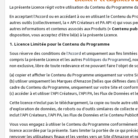
La présente Licence régit votre utilisation du Contenu du Programme d
En acceptant l'Accord ou en accédant à ou en utilisant le Contenu du P
autres outils (collectivement, la «
API Créateurs et PA API
») qui vous pe
autres informations et contenus associés aux Produits («
Contenu publ
disposition, vous acceptez d'être lié(e) à la présente Licence.
1. Licence Limitée pour le Contenu du Programme
Sous réserve des conditions de
l'Accord
et uniquement aux fins limitées
compris la présente Licence et les autres
Politiques du Programme
], n
non exclusive, libre de toute redevance et ne pouvant faire l'objet de so
(a) copier et afficher le Contenu du Programme uniquement sur votre Si
(b) utiliser uniquement les Marques d'Amazon [telles que définies dans 
cadre du Contenu du Programme, uniquement sur votre Site et confo
(c) accéder à et utiliser l’API Créateurs, l’API PA, les Flux de Données e
Cette licence n'inclut pas le téléchargement, la copie ou toute autre util
d’exploration de données, de robots ou d’outils similaires de collecte
inclut l’API Créateurs, l’API PA, les Flux de Données et le Contenu Publici
Vous vous engagez à utiliser le Contenu du Programme conformément a
licence accordée par la présente. Sans limiter la portée de ce qui pré
renvoyer les utilisateurs finaux et les ventes vers un Site d'Amazon et