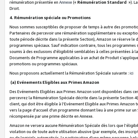
rémunération présentée en
Annexe
(«
Rémunération Standard
»). L
Droit.
4. Rémunération spéciale ou Promotions
Nous sommes susceptibles de proposer de temps à autre des promotion
Partenaires de percevoir une rémunération supplémentaire ou exceptio
toute période décrite dans la présente Section), Amazon se réserve le
programmes spéciaux. Sauf indication contraire, tous les programmes s
soumis à des exclusions d'éligibilité semblables à celles présentées à 
Documents de Programme applicables à un achat de Produit s'appliquera
promotions ou programmes spéciaux.
Nous proposons actuellement la Rémunération Spéciale suivante :
ici
(a) Evénements Eligibles aux Primes Amazon
Des Evénements Eligibles aux Primes Amazon sont disponibles dans cer
percevrez la Rémunération Spéciale décrite dans la présente Section 4(
client, qui doit être éligible à l'Evénement Eligible aux Primes Amazon te
vers la page d'accueil d'un programme donnant lieu à une prime sur un Si
récompensée par une prime décrite en Annexe.
Amazon ne versera aucune Rémunération Spéciale dès lors que l'éligibi
violation ou de toute autre utilisation abusive (par exemple, des inscrip
ou de logiciels automatisés, la participation d'une même personne à p