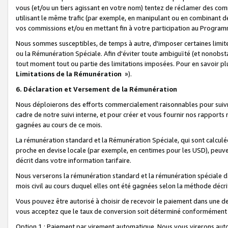
vous (et/ou un tiers agissant en votre nom) tentez de réclamer des c
utilisant le même trafic (par exemple, en manipulant ou en combinant 
vos commissions et/ou en mettant fin à votre participation au Progra
Nous sommes susceptibles, de temps à autre, d'imposer certaines limit
ou la Rémunération Spéciale. Afin d'éviter toute ambiguïté (et nonobst
tout moment tout ou partie des limitations imposées. Pour en savoir plus
Limitations de la Rémunération
»).
6. Déclaration et Versement de la Rémunération
Nous déploierons des efforts commercialement raisonnables pour suivr
cadre de notre suivi interne, et pour créer et vous fournir nos rapport
gagnées au cours de ce mois.
La rémunération standard et la Rémunération Spéciale, qui sont calcul
proche en devise locale (par exemple, en centimes pour les USD), peuve
décrit dans votre information tarifaire.
Nous verserons la rémunération standard et la rémunération spéciale da
mois civil au cours duquel elles ont été gagnées selon la méthode décr
Vous pouvez être autorisé à choisir de recevoir le paiement dans une dev
vous acceptez que le taux de conversion soit déterminé conformément
Option 1 : Paiement par virement automatique.
Nous vous virerons aut