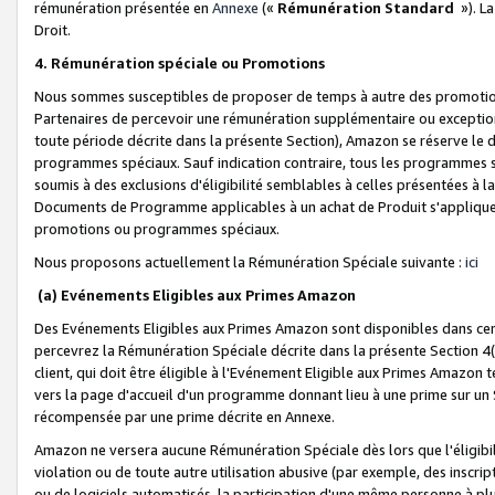
rémunération présentée en
Annexe
(«
Rémunération Standard
»). L
Droit.
4. Rémunération spéciale ou Promotions
Nous sommes susceptibles de proposer de temps à autre des promotion
Partenaires de percevoir une rémunération supplémentaire ou exceptio
toute période décrite dans la présente Section), Amazon se réserve le
programmes spéciaux. Sauf indication contraire, tous les programmes s
soumis à des exclusions d'éligibilité semblables à celles présentées à 
Documents de Programme applicables à un achat de Produit s'appliquera
promotions ou programmes spéciaux.
Nous proposons actuellement la Rémunération Spéciale suivante :
ici
(a) Evénements Eligibles aux Primes Amazon
Des Evénements Eligibles aux Primes Amazon sont disponibles dans cer
percevrez la Rémunération Spéciale décrite dans la présente Section 4(
client, qui doit être éligible à l'Evénement Eligible aux Primes Amazon te
vers la page d'accueil d'un programme donnant lieu à une prime sur un Si
récompensée par une prime décrite en Annexe.
Amazon ne versera aucune Rémunération Spéciale dès lors que l'éligibi
violation ou de toute autre utilisation abusive (par exemple, des inscrip
ou de logiciels automatisés, la participation d'une même personne à p