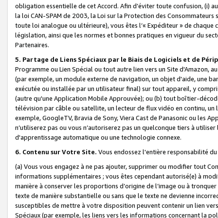
obligation essentielle de cet Accord. Afin d’éviter toute confusion, (i) a
la loi CAN-SPAM de 2003, la Loi sur la Protection des Consommateurs s
toute loi analogue ou ultérieure), vous êtes l’« Expéditeur » de chaque 
législation, ainsi que les normes et bonnes pratiques en vigueur du s
Partenaires.
5. Partage de Liens Spéciaux par le Biais de Logiciels et de Pér
Programme ou Lien Spécial ou tout autre lien vers un Site d'Amazon, au su
(par exemple, un module externe de navigation, un objet d'aide, une ba
exécutée ou installée par un utilisateur final) sur tout appareil, y comp
(autre qu'une Application Mobile Approuvée); ou (b) tout boîtier-décod
télévision par câble ou satellite, un lecteur de flux vidéo en continu, un
exemple, GoogleTV, Bravia de Sony, Viera Cast de Panasonic ou les Appli
n’utiliserez pas ou vous n’autoriserez pas un quelconque tiers à utili
d'apprentissage automatique ou une technologie connexe.
6. Contenu sur Votre Site.
Vous endossez l'entière responsabilité du
(a) Vous vous engagez à ne pas ajouter, supprimer ou modifier tout Co
informations supplémentaires ; vous êtes cependant autorisé(e) à modi
manière à conserver les proportions d’origine de l’image ou à tronquer
texte de manière substantielle ou sans que le texte ne devienne incorr
susceptibles de mettre à votre disposition peuvent contenir un lien ver
Spéciaux (par exemple, les liens vers les informations concernant la poli