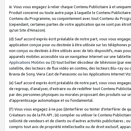
iii. Vous vous engagez à relier chaque Contenu Publicitaire à et uniqu
Produit concerné ou toute autre page à laquelle le Contenu Publicitaire
Contenu du Programme, ou conjointement avec tout Contenu du Programm
(cependant, certaines parties de votre application qui ne sont pas étroi
qu'un Site d'Amazon).
(d) Sauf accord exprès écrit préalable de notre part, vous vous engagez à
application conçue pour ou destinée à être utilisée sur les téléphones p
non conçus ou destinés à être utilisés avec de tels dispositifs, mais pouv
appareils mobiles accessible via un navigateur Internet sur une tablett
Applications Mobiles
ou (3) tout boîtier décodeur de télévision (par ex
satellite, des lecteurs de flux vidéo en continu, des lecteurs Blu-ray o
Bravia de Sony, Viera Cast de Panasonic ou les Applications Internet Viz
(e) Sauf accord exprès écrit préalable de notre part, vous vous engagez 
de regroup, d'analyser, d'extraire ou de redéfinir tout Contenu Publicitai
par des personnes physiques ou morales proposant des produits sur un
d’apprentissage automatique et ou fondamental.
(f) Vous vous engagez à ne pas (i)interférer ou tenter d'interférer de 
Créateurs ou de la PA API ; (ii) compiler ou utiliser le Contenu Publicita
sollicité de vendeurs et de clients ou d'autres activités publicitaires ; ou (
compris tout avis de propriété intellectuelle ou de droit exclusif, appar