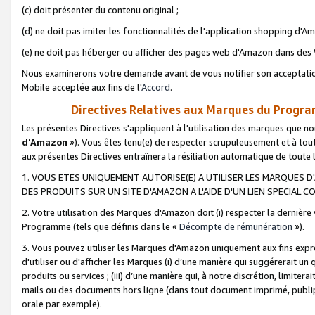
(c) doit présenter du contenu original ;
(d) ne doit pas imiter les fonctionnalités de l'application shopping d'Am
(e) ne doit pas héberger ou afficher des pages web d'Amazon dans de
Nous examinerons votre demande avant de vous notifier son acceptatio
Mobile acceptée aux fins de l'
Accord
.
Directives Relatives aux Marques du Progra
Les présentes Directives s'appliquent à l'utilisation des marques que
d'Amazon
»). Vous êtes tenu(e) de respecter scrupuleusement et à tou
aux présentes Directives entraînera la résiliation automatique de toute
1. VOUS ETES UNIQUEMENT AUTORISE(E) A UTILISER LES MARQUES D'
DES PRODUITS SUR UN SITE D'AMAZON A L'AIDE D'UN LIEN SPECIAL 
2. Votre utilisation des Marques d'Amazon doit (i) respecter la dernière
Programme (tels que définis dans le «
Décompte de rémunération
»).
3. Vous pouvez utiliser les Marques d'Amazon uniquement aux fins expr
d'utiliser ou d'afficher les Marques (i) d’une manière qui suggérerait un
produits ou services ; (iii) d’une manière qui, à notre discrétion, limit
mails ou des documents hors ligne (dans tout document imprimé, publip
orale par exemple).