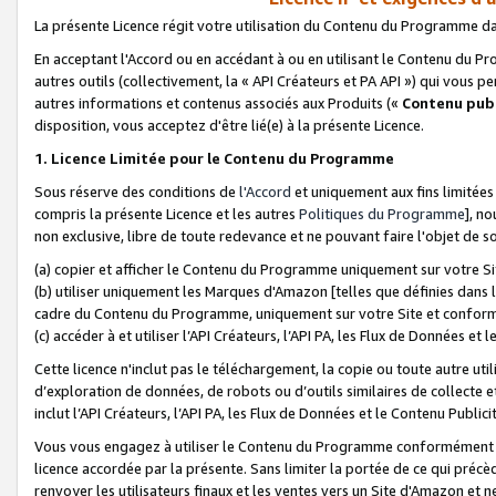
La présente Licence régit votre utilisation du Contenu du Programme d
En acceptant l'Accord ou en accédant à ou en utilisant le Contenu du P
autres outils (collectivement, la «
API Créateurs et PA API
») qui vous pe
autres informations et contenus associés aux Produits («
Contenu publ
disposition, vous acceptez d'être lié(e) à la présente Licence.
1. Licence Limitée pour le Contenu du Programme
Sous réserve des conditions de
l'Accord
et uniquement aux fins limitées
compris la présente Licence et les autres
Politiques du Programme
], n
non exclusive, libre de toute redevance et ne pouvant faire l'objet de so
(a) copier et afficher le Contenu du Programme uniquement sur votre Si
(b) utiliser uniquement les Marques d'Amazon [telles que définies dans 
cadre du Contenu du Programme, uniquement sur votre Site et confo
(c) accéder à et utiliser l’API Créateurs, l’API PA, les Flux de Données e
Cette licence n'inclut pas le téléchargement, la copie ou toute autre util
d’exploration de données, de robots ou d’outils similaires de collecte
inclut l’API Créateurs, l’API PA, les Flux de Données et le Contenu Publici
Vous vous engagez à utiliser le Contenu du Programme conformément a
licence accordée par la présente. Sans limiter la portée de ce qui pré
renvoyer les utilisateurs finaux et les ventes vers un Site d'Amazon et