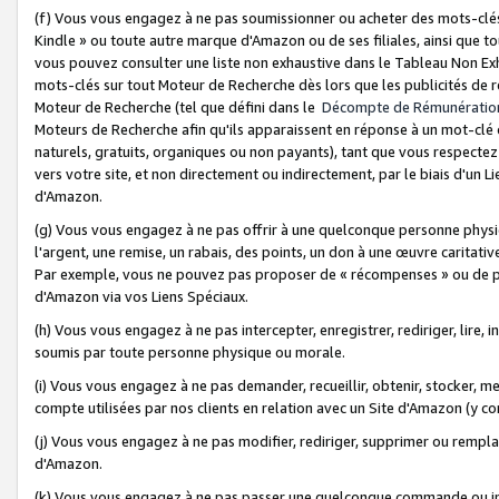
(f) Vous vous engagez à ne pas soumissionner ou acheter des mots-clés,
Kindle » ou toute autre marque d'Amazon ou de ses filiales, ainsi que t
vous pouvez consulter une liste non exhaustive dans le Tableau Non Ex
mots-clés sur tout Moteur de Recherche dès lors que les publicités de 
Moteur de Recherche (tel que défini dans le
Décompte de Rémunératio
Moteurs de Recherche afin qu'ils apparaissent en réponse à un mot-clé o
naturels, gratuits, organiques ou non payants), tant que vous respectez 
vers votre site, et non directement ou indirectement, par le biais d'un Li
d'Amazon.
(g) Vous vous engagez à ne pas offrir à une quelconque personne physi
l'argent, une remise, un rabais, des points, un don à une œuvre caritativ
Par exemple, vous ne pouvez pas proposer de « récompenses » ou de p
d'Amazon via vos Liens Spéciaux.
(h) Vous vous engagez à ne pas intercepter, enregistrer, rediriger, lire
soumis par toute personne physique ou morale.
(i) Vous vous engagez à ne pas demander, recueillir, obtenir, stocker, 
compte utilisées par nos clients en relation avec un Site d'Amazon (y c
(j) Vous vous engagez à ne pas modifier, rediriger, supprimer ou rempla
d'Amazon.
(k) Vous vous engagez à ne pas passer une quelconque commande ou init