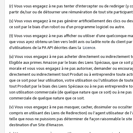
(r) Vous vous engagez à ne pas tenter d'intercepter ou de rediriger (y comp
partir de/sur ou de détourner une rémunération de tout site participa
(s) Vous vous engagez à ne pas générer artificiellement des clics ou de
ce soit par le biais d'un robot ou d'un programme logiciel ou autre.
(t) Vous vous engagez à ne pas afficher ou utiliser d’une quelconque man
que vous ayez obtenu un lien vers ledit avis ou ladite note du client par
d’utilisations de la PA API décrites dans la
Licence
.
(u) Vous vous engagez à ne pas acheter directement ou indirectement t
Eligible aux primes Amazon par le biais des Liens Spéciaux, que ce soit 
morale et vous vous engagez à ne pas autoriser, demander ou encourager
directement ou indirectement tout Produit ou à entreprendre toute acti
que ce soit pour leur utilisation, votre utilisation ou l'utilisation de
tout Produit par le biais des Liens Spéciaux ou à ne pas entreprendre t
son utilisation commerciale (de quelque nature que ce soit) ou à ne pas o
commerciale de quelque nature que ce soit.
(v) Vous vous engagez à ne pas masquer, cacher, dissimuler ou occulter 
compris en utilisant des Liens de Redirection) ou l'agent utilisateur de 
telle que nous ne puissions pas déterminer de façon raisonnable le site ou
destination d'un Site d'Amazon.