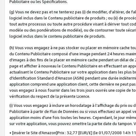
Publicitaire ou les Spécifications.
(g) Vous ne devez pas et ne tenterez pas (i) de modifier, d'altérer, de f
logiciel inclus dans le Contenu publicitaire de produits ; ou (ii) de proc
tout autre processus ou toute autre procédure visant à dériver tout c
modèle ou des pondérations de modèle), ou de contourner toute sécurité a
logiciel inclus dans le contenu publicitaire de produits.
(h) Vous vous engagez à ne pas stocker ou placer en mémoire cache tou
du Contenu Publicitaire composé d'une image pendant 24 heures maxim
d'images à des fins de le placer en mémoire cache pendant un délai de
page et afficher à nouveau le Contenu Publicitaire en effectuant un app
actualisant le Contenu Publicitaire sur votre application dans les plus 
d'Identification Standard d'Amazon (ASIN) pendant une durée indéterminé
application comprend une application client, cette dernière ne peut pa
vous engagez à nous fournir dans les trois jours ouvrés une copie de tou
vérification du respect de la présente Licence.
(i) Vous vous engagez à inclure un horodatage à l'affichage du prix ou 
Publicitaire à partir de Flux de Données ou si vous effectuez un appel ve
application moins d'une fois toutes les heures. Cependant, le jour même
sur votre application, vous pouvez omettre la partie date du tampon.
• [insérer le Site d'Amazon]Prix : 32,77 [EUR/£] (le 01/07/2008 14 h 11 