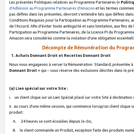
Les présentes Politiques relatives au Programme Partenaires («
Politi
d’Adhésion au Programme Partenaires d'Amazon
et les termes commenç
pas définis dans les présentes, devront s'entendre tels que définis dans 
Conditions Requises pour la Participation au Programme Partenaires, ai
de l'Accord. Afin d’éviter toute ambiguïté et sans limitation, aux fins de
Participation au Programme Partenaires, de la Licence PI du Programme 
Amazon sera considérée comme la violation d’une obligation essentielle
Décompte de Rémunération du Program
1. Achats Donnant Droit et Recettes Donnant Droit
Nous nous engageons à verser la Rémunération Standard, présentée à l
Donnant Droit
» qui – sous réserve des exclusions décrites dans le p
(a) Lien spécial sur votre Site :
i. un client clique sur un Lien Spécial placé sur votre Site à destination
ii. au cours d'une même session, qui commence lorsqu'un client clique s
produit :
A. 24 heures se sont écoulées depuis le clic,
B. le client commande un Produit, exception faite des produits numéri