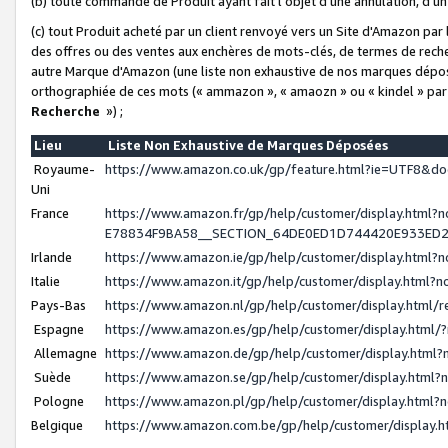
(b) toute commande de Produit ayant fait l'objet d'une annulation, d'u
(c) tout Produit acheté par un client renvoyé vers un Site d'Amazon par
des offres ou des ventes aux enchères de mots-clés, de termes de reche
autre Marque d'Amazon (une liste non exhaustive de nos marques déposée
orthographiée de ces mots (« ammazon », « amaozn » ou « kindel » par
Recherche
») ;
Lieu
Liste Non Exhaustive de Marques Déposées
Royaume-
https://www.amazon.co.uk/gp/feature.html?ie=UTF8&
Uni
France
https://www.amazon.fr/gp/help/customer/display.ht
E78834F9BA58__SECTION_64DE0ED1D744420E933ED
Irlande
https://www.amazon.ie/gp/help/customer/display.htm
Italie
https://www.amazon.it/gp/help/customer/display.html
Pays-Bas
https://www.amazon.nl/gp/help/customer/display.html
Espagne
https://www.amazon.es/gp/help/customer/display.html
Allemagne
https://www.amazon.de/gp/help/customer/display.htm
Suède
https://www.amazon.se/gp/help/customer/display.htm
Pologne
https://www.amazon.pl/gp/help/customer/display.html
Belgique
https://www.amazon.com.be/gp/help/customer/displa