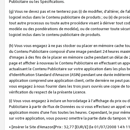
Publicitaire ou les Spécifications.
(g) Vous ne devez pas et ne tenterez pas (i) de modifier, d'altérer, de f
logiciel inclus dans le Contenu publicitaire de produits ; ou (ii) de proc
tout autre processus ou toute autre procédure visant à dériver tout c
modèle ou des pondérations de modèle), ou de contourner toute sécurité a
logiciel inclus dans le contenu publicitaire de produits.
(h) Vous vous engagez à ne pas stocker ou placer en mémoire cache tou
du Contenu Publicitaire composé d'une image pendant 24 heures maxim
d'images à des fins de le placer en mémoire cache pendant un délai de
page et afficher à nouveau le Contenu Publicitaire en effectuant un app
actualisant le Contenu Publicitaire sur votre application dans les plus 
d'Identification Standard d'Amazon (ASIN) pendant une durée indéterminé
application comprend une application client, cette dernière ne peut pa
vous engagez à nous fournir dans les trois jours ouvrés une copie de tou
vérification du respect de la présente Licence.
(i) Vous vous engagez à inclure un horodatage à l'affichage du prix ou 
Publicitaire à partir de Flux de Données ou si vous effectuez un appel ve
application moins d'une fois toutes les heures. Cependant, le jour même
sur votre application, vous pouvez omettre la partie date du tampon.
• [insérer le Site d'Amazon]Prix : 32,77 [EUR/£] (le 01/07/2008 14 h 11 