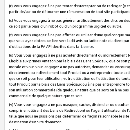
(r) Vous vous engagez à ne pas tenter d'intercepter ou de rediriger (y comp
partir de/sur ou de détourner une rémunération de tout site participa
(s) Vous vous engagez à ne pas générer artificiellement des clics ou de
ce soit par le biais d'un robot ou d'un programme logiciel ou autre.
(t) Vous vous engagez à ne pas afficher ou utiliser d’une quelconque man
que vous ayez obtenu un lien vers ledit avis ou ladite note du client par
d’utilisations de la PA API décrites dans la
Licence
.
(u) Vous vous engagez à ne pas acheter directement ou indirectement t
Eligible aux primes Amazon par le biais des Liens Spéciaux, que ce soit 
morale et vous vous engagez à ne pas autoriser, demander ou encourager
directement ou indirectement tout Produit ou à entreprendre toute acti
que ce soit pour leur utilisation, votre utilisation ou l'utilisation de
tout Produit par le biais des Liens Spéciaux ou à ne pas entreprendre t
son utilisation commerciale (de quelque nature que ce soit) ou à ne pas o
commerciale de quelque nature que ce soit.
(v) Vous vous engagez à ne pas masquer, cacher, dissimuler ou occulter 
compris en utilisant des Liens de Redirection) ou l'agent utilisateur de 
telle que nous ne puissions pas déterminer de façon raisonnable le site ou
destination d'un Site d'Amazon.