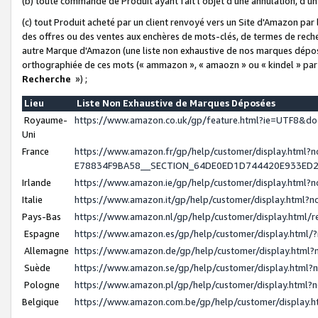
(b) toute commande de Produit ayant fait l'objet d'une annulation, d'u
(c) tout Produit acheté par un client renvoyé vers un Site d'Amazon par
des offres ou des ventes aux enchères de mots-clés, de termes de reche
autre Marque d'Amazon (une liste non exhaustive de nos marques déposée
orthographiée de ces mots (« ammazon », « amaozn » ou « kindel » par
Recherche
») ;
Lieu
Liste Non Exhaustive de Marques Déposées
Royaume-
https://www.amazon.co.uk/gp/feature.html?ie=UTF8&
Uni
France
https://www.amazon.fr/gp/help/customer/display.ht
E78834F9BA58__SECTION_64DE0ED1D744420E933ED
Irlande
https://www.amazon.ie/gp/help/customer/display.htm
Italie
https://www.amazon.it/gp/help/customer/display.html
Pays-Bas
https://www.amazon.nl/gp/help/customer/display.html
Espagne
https://www.amazon.es/gp/help/customer/display.html
Allemagne
https://www.amazon.de/gp/help/customer/display.htm
Suède
https://www.amazon.se/gp/help/customer/display.htm
Pologne
https://www.amazon.pl/gp/help/customer/display.html
Belgique
https://www.amazon.com.be/gp/help/customer/displa