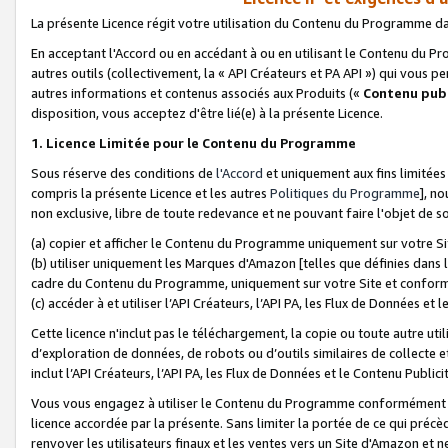
La présente Licence régit votre utilisation du Contenu du Programme d
En acceptant l'Accord ou en accédant à ou en utilisant le Contenu du P
autres outils (collectivement, la «
API Créateurs et PA API
») qui vous pe
autres informations et contenus associés aux Produits («
Contenu publ
disposition, vous acceptez d'être lié(e) à la présente Licence.
1. Licence Limitée pour le Contenu du Programme
Sous réserve des conditions de
l'Accord
et uniquement aux fins limitées
compris la présente Licence et les autres
Politiques du Programme
], n
non exclusive, libre de toute redevance et ne pouvant faire l'objet de so
(a) copier et afficher le Contenu du Programme uniquement sur votre Si
(b) utiliser uniquement les Marques d'Amazon [telles que définies dans 
cadre du Contenu du Programme, uniquement sur votre Site et confo
(c) accéder à et utiliser l’API Créateurs, l’API PA, les Flux de Données e
Cette licence n'inclut pas le téléchargement, la copie ou toute autre util
d’exploration de données, de robots ou d’outils similaires de collecte
inclut l’API Créateurs, l’API PA, les Flux de Données et le Contenu Publici
Vous vous engagez à utiliser le Contenu du Programme conformément a
licence accordée par la présente. Sans limiter la portée de ce qui pré
renvoyer les utilisateurs finaux et les ventes vers un Site d'Amazon et