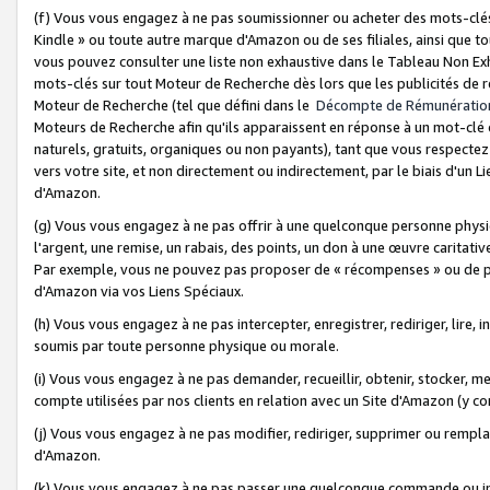
(f) Vous vous engagez à ne pas soumissionner ou acheter des mots-clés,
Kindle » ou toute autre marque d'Amazon ou de ses filiales, ainsi que t
vous pouvez consulter une liste non exhaustive dans le Tableau Non Ex
mots-clés sur tout Moteur de Recherche dès lors que les publicités de 
Moteur de Recherche (tel que défini dans le
Décompte de Rémunératio
Moteurs de Recherche afin qu'ils apparaissent en réponse à un mot-clé o
naturels, gratuits, organiques ou non payants), tant que vous respectez 
vers votre site, et non directement ou indirectement, par le biais d'un Li
d'Amazon.
(g) Vous vous engagez à ne pas offrir à une quelconque personne physi
l'argent, une remise, un rabais, des points, un don à une œuvre caritativ
Par exemple, vous ne pouvez pas proposer de « récompenses » ou de p
d'Amazon via vos Liens Spéciaux.
(h) Vous vous engagez à ne pas intercepter, enregistrer, rediriger, lire
soumis par toute personne physique ou morale.
(i) Vous vous engagez à ne pas demander, recueillir, obtenir, stocker, 
compte utilisées par nos clients en relation avec un Site d'Amazon (y c
(j) Vous vous engagez à ne pas modifier, rediriger, supprimer ou rempla
d'Amazon.
(k) Vous vous engagez à ne pas passer une quelconque commande ou init