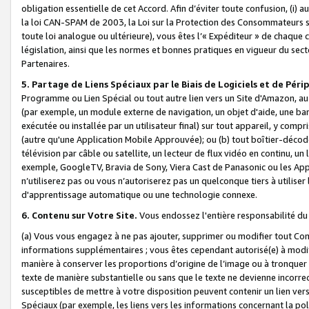
obligation essentielle de cet Accord. Afin d’éviter toute confusion, (i) a
la loi CAN-SPAM de 2003, la Loi sur la Protection des Consommateurs s
toute loi analogue ou ultérieure), vous êtes l’« Expéditeur » de chaque 
législation, ainsi que les normes et bonnes pratiques en vigueur du s
Partenaires.
5. Partage de Liens Spéciaux par le Biais de Logiciels et de Pér
Programme ou Lien Spécial ou tout autre lien vers un Site d'Amazon, au su
(par exemple, un module externe de navigation, un objet d'aide, une ba
exécutée ou installée par un utilisateur final) sur tout appareil, y comp
(autre qu'une Application Mobile Approuvée); ou (b) tout boîtier-décod
télévision par câble ou satellite, un lecteur de flux vidéo en continu, un
exemple, GoogleTV, Bravia de Sony, Viera Cast de Panasonic ou les Appli
n’utiliserez pas ou vous n’autoriserez pas un quelconque tiers à utili
d'apprentissage automatique ou une technologie connexe.
6. Contenu sur Votre Site.
Vous endossez l'entière responsabilité du
(a) Vous vous engagez à ne pas ajouter, supprimer ou modifier tout Co
informations supplémentaires ; vous êtes cependant autorisé(e) à modi
manière à conserver les proportions d’origine de l’image ou à tronquer
texte de manière substantielle ou sans que le texte ne devienne incorr
susceptibles de mettre à votre disposition peuvent contenir un lien ver
Spéciaux (par exemple, les liens vers les informations concernant la poli