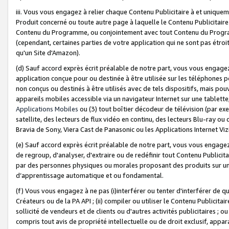
iii. Vous vous engagez à relier chaque Contenu Publicitaire à et uniqu
Produit concerné ou toute autre page à laquelle le Contenu Publicitaire
Contenu du Programme, ou conjointement avec tout Contenu du Programm
(cependant, certaines parties de votre application qui ne sont pas étroi
qu'un Site d'Amazon).
(d) Sauf accord exprès écrit préalable de notre part, vous vous engagez à
application conçue pour ou destinée à être utilisée sur les téléphones p
non conçus ou destinés à être utilisés avec de tels dispositifs, mais pouv
appareils mobiles accessible via un navigateur Internet sur une tablett
Applications Mobiles
ou (3) tout boîtier décodeur de télévision (par ex
satellite, des lecteurs de flux vidéo en continu, des lecteurs Blu-ray o
Bravia de Sony, Viera Cast de Panasonic ou les Applications Internet Viz
(e) Sauf accord exprès écrit préalable de notre part, vous vous engagez 
de regroup, d'analyser, d'extraire ou de redéfinir tout Contenu Publicitai
par des personnes physiques ou morales proposant des produits sur un
d’apprentissage automatique et ou fondamental.
(f) Vous vous engagez à ne pas (i)interférer ou tenter d'interférer de 
Créateurs ou de la PA API ; (ii) compiler ou utiliser le Contenu Publicita
sollicité de vendeurs et de clients ou d'autres activités publicitaires ; ou (
compris tout avis de propriété intellectuelle ou de droit exclusif, appar