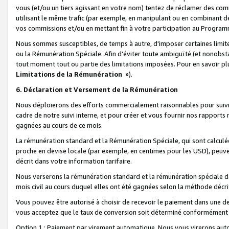
vous (et/ou un tiers agissant en votre nom) tentez de réclamer des c
utilisant le même trafic (par exemple, en manipulant ou en combinant 
vos commissions et/ou en mettant fin à votre participation au Progra
Nous sommes susceptibles, de temps à autre, d'imposer certaines limit
ou la Rémunération Spéciale. Afin d'éviter toute ambiguïté (et nonobst
tout moment tout ou partie des limitations imposées. Pour en savoir plus
Limitations de la Rémunération
»).
6. Déclaration et Versement de la Rémunération
Nous déploierons des efforts commercialement raisonnables pour suivr
cadre de notre suivi interne, et pour créer et vous fournir nos rapport
gagnées au cours de ce mois.
La rémunération standard et la Rémunération Spéciale, qui sont calcul
proche en devise locale (par exemple, en centimes pour les USD), peuve
décrit dans votre information tarifaire.
Nous verserons la rémunération standard et la rémunération spéciale da
mois civil au cours duquel elles ont été gagnées selon la méthode décr
Vous pouvez être autorisé à choisir de recevoir le paiement dans une dev
vous acceptez que le taux de conversion soit déterminé conformément
Option 1 : Paiement par virement automatique.
Nous vous virerons aut