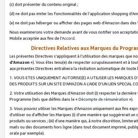
(c) doit présenter du contenu original ;
(d) ne doit pas imiter les fonctionnalités de l'application shopping d'Am
(e) ne doit pas héberger ou afficher des pages web d'Amazon dans de
Nous examinerons votre demande avant de vous notifier son acceptatio
Mobile acceptée aux fins de l'
Accord
.
Directives Relatives aux Marques du Progra
Les présentes Directives s'appliquent à l'utilisation des marques que
d'Amazon
»). Vous êtes tenu(e) de respecter scrupuleusement et à tou
aux présentes Directives entraînera la résiliation automatique de toute
1. VOUS ETES UNIQUEMENT AUTORISE(E) A UTILISER LES MARQUES D'
DES PRODUITS SUR UN SITE D'AMAZON A L'AIDE D'UN LIEN SPECIAL 
2. Votre utilisation des Marques d'Amazon doit (i) respecter la dernière
Programme (tels que définis dans le «
Décompte de rémunération
»).
3. Vous pouvez utiliser les Marques d'Amazon uniquement aux fins expr
d'utiliser ou d'afficher les Marques (i) d’une manière qui suggérerait un
produits ou services ; (iii) d’une manière qui, à notre discrétion, limit
mails ou des documents hors ligne (dans tout document imprimé, publip
orale par exemple).