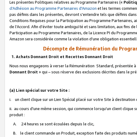
Les présentes Politiques relatives au Programme Partenaires («
Politi
d’Adhésion au Programme Partenaires d'Amazon
et les termes commenç
pas définis dans les présentes, devront s'entendre tels que définis dans 
Conditions Requises pour la Participation au Programme Partenaires, ai
de l'Accord. Afin d’éviter toute ambiguïté et sans limitation, aux fins de
Participation au Programme Partenaires, de la Licence PI du Programme 
Amazon sera considérée comme la violation d’une obligation essentielle
Décompte de Rémunération du Program
1. Achats Donnant Droit et Recettes Donnant Droit
Nous nous engageons à verser la Rémunération Standard, présentée à l
Donnant Droit
» qui – sous réserve des exclusions décrites dans le p
(a) Lien spécial sur votre Site :
i. un client clique sur un Lien Spécial placé sur votre Site à destination
ii. au cours d'une même session, qui commence lorsqu'un client clique s
produit :
A. 24 heures se sont écoulées depuis le clic,
B. le client commande un Produit, exception faite des produits numéri