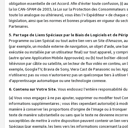
obligation essentielle de cet Accord. Afin d’éviter toute confusion, (i) a
la loi CAN-SPAM de 2003, la Loi sur la Protection des Consommateurs s
toute loi analogue ou ultérieure), vous êtes l’« Expéditeur » de chaque 
législation, ainsi que les normes et bonnes pratiques en vigueur du s
Partenaires.
5. Partage de Liens Spéciaux par le Biais de Logiciels et de Pér
Programme ou Lien Spécial ou tout autre lien vers un Site d'Amazon, au su
(par exemple, un module externe de navigation, un objet d'aide, une ba
exécutée ou installée par un utilisateur final) sur tout appareil, y comp
(autre qu'une Application Mobile Approuvée); ou (b) tout boîtier-décod
télévision par câble ou satellite, un lecteur de flux vidéo en continu, un
exemple, GoogleTV, Bravia de Sony, Viera Cast de Panasonic ou les Appli
n’utiliserez pas ou vous n’autoriserez pas un quelconque tiers à utili
d'apprentissage automatique ou une technologie connexe.
6. Contenu sur Votre Site.
Vous endossez l'entière responsabilité du
(a) Vous vous engagez à ne pas ajouter, supprimer ou modifier tout Co
informations supplémentaires ; vous êtes cependant autorisé(e) à modi
manière à conserver les proportions d’origine de l’image ou à tronquer
texte de manière substantielle ou sans que le texte ne devienne incorr
susceptibles de mettre à votre disposition peuvent contenir un lien ver
Spéciaux (par exemple, les liens vers les informations concernant la poli