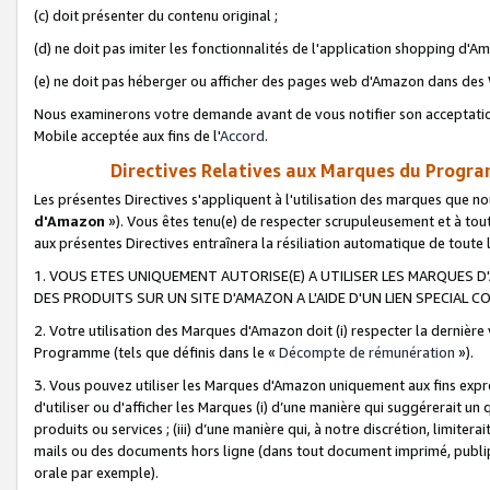
(c) doit présenter du contenu original ;
(d) ne doit pas imiter les fonctionnalités de l'application shopping d'Am
(e) ne doit pas héberger ou afficher des pages web d'Amazon dans de
Nous examinerons votre demande avant de vous notifier son acceptatio
Mobile acceptée aux fins de l'
Accord
.
Directives Relatives aux Marques du Progra
Les présentes Directives s'appliquent à l'utilisation des marques que
d'Amazon
»). Vous êtes tenu(e) de respecter scrupuleusement et à tou
aux présentes Directives entraînera la résiliation automatique de toute
1. VOUS ETES UNIQUEMENT AUTORISE(E) A UTILISER LES MARQUES D'
DES PRODUITS SUR UN SITE D'AMAZON A L'AIDE D'UN LIEN SPECIAL 
2. Votre utilisation des Marques d'Amazon doit (i) respecter la dernière
Programme (tels que définis dans le «
Décompte de rémunération
»).
3. Vous pouvez utiliser les Marques d'Amazon uniquement aux fins expr
d'utiliser ou d'afficher les Marques (i) d’une manière qui suggérerait un
produits ou services ; (iii) d’une manière qui, à notre discrétion, limit
mails ou des documents hors ligne (dans tout document imprimé, publip
orale par exemple).