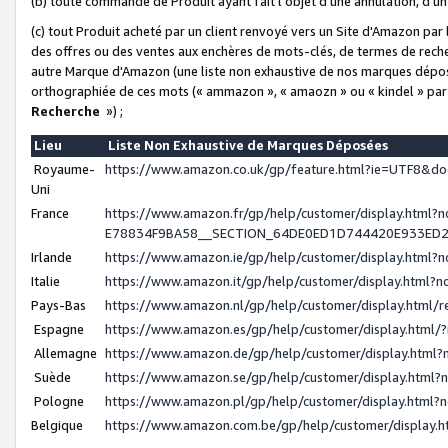
(b) toute commande de Produit ayant fait l'objet d'une annulation, d'u
(c) tout Produit acheté par un client renvoyé vers un Site d'Amazon par
des offres ou des ventes aux enchères de mots-clés, de termes de reche
autre Marque d'Amazon (une liste non exhaustive de nos marques déposée
orthographiée de ces mots (« ammazon », « amaozn » ou « kindel » par
Recherche
») ;
Lieu
Liste Non Exhaustive de Marques Déposées
Royaume-
https://www.amazon.co.uk/gp/feature.html?ie=UTF8&
Uni
France
https://www.amazon.fr/gp/help/customer/display.ht
E78834F9BA58__SECTION_64DE0ED1D744420E933ED
Irlande
https://www.amazon.ie/gp/help/customer/display.htm
Italie
https://www.amazon.it/gp/help/customer/display.html
Pays-Bas
https://www.amazon.nl/gp/help/customer/display.html
Espagne
https://www.amazon.es/gp/help/customer/display.html
Allemagne
https://www.amazon.de/gp/help/customer/display.htm
Suède
https://www.amazon.se/gp/help/customer/display.htm
Pologne
https://www.amazon.pl/gp/help/customer/display.html
Belgique
https://www.amazon.com.be/gp/help/customer/displa