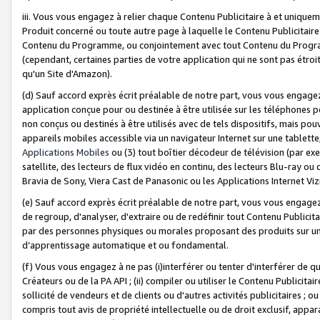
iii. Vous vous engagez à relier chaque Contenu Publicitaire à et uniqu
Produit concerné ou toute autre page à laquelle le Contenu Publicitaire
Contenu du Programme, ou conjointement avec tout Contenu du Programm
(cependant, certaines parties de votre application qui ne sont pas étroi
qu'un Site d'Amazon).
(d) Sauf accord exprès écrit préalable de notre part, vous vous engagez à
application conçue pour ou destinée à être utilisée sur les téléphones p
non conçus ou destinés à être utilisés avec de tels dispositifs, mais pouv
appareils mobiles accessible via un navigateur Internet sur une tablett
Applications Mobiles
ou (3) tout boîtier décodeur de télévision (par ex
satellite, des lecteurs de flux vidéo en continu, des lecteurs Blu-ray o
Bravia de Sony, Viera Cast de Panasonic ou les Applications Internet Viz
(e) Sauf accord exprès écrit préalable de notre part, vous vous engagez 
de regroup, d'analyser, d'extraire ou de redéfinir tout Contenu Publicitai
par des personnes physiques ou morales proposant des produits sur un
d’apprentissage automatique et ou fondamental.
(f) Vous vous engagez à ne pas (i)interférer ou tenter d'interférer de 
Créateurs ou de la PA API ; (ii) compiler ou utiliser le Contenu Publicita
sollicité de vendeurs et de clients ou d'autres activités publicitaires ; ou (
compris tout avis de propriété intellectuelle ou de droit exclusif, appar