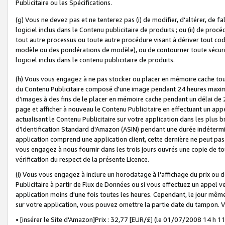
Publicitaire ou les Spécifications.
(g) Vous ne devez pas et ne tenterez pas (i) de modifier, d'altérer, de f
logiciel inclus dans le Contenu publicitaire de produits ; ou (ii) de proc
tout autre processus ou toute autre procédure visant à dériver tout c
modèle ou des pondérations de modèle), ou de contourner toute sécurité a
logiciel inclus dans le contenu publicitaire de produits.
(h) Vous vous engagez à ne pas stocker ou placer en mémoire cache tou
du Contenu Publicitaire composé d'une image pendant 24 heures maxim
d'images à des fins de le placer en mémoire cache pendant un délai de
page et afficher à nouveau le Contenu Publicitaire en effectuant un app
actualisant le Contenu Publicitaire sur votre application dans les plus 
d'Identification Standard d'Amazon (ASIN) pendant une durée indéterminé
application comprend une application client, cette dernière ne peut pa
vous engagez à nous fournir dans les trois jours ouvrés une copie de tou
vérification du respect de la présente Licence.
(i) Vous vous engagez à inclure un horodatage à l'affichage du prix ou 
Publicitaire à partir de Flux de Données ou si vous effectuez un appel ve
application moins d'une fois toutes les heures. Cependant, le jour même
sur votre application, vous pouvez omettre la partie date du tampon.
• [insérer le Site d'Amazon]Prix : 32,77 [EUR/£] (le 01/07/2008 14 h 11 