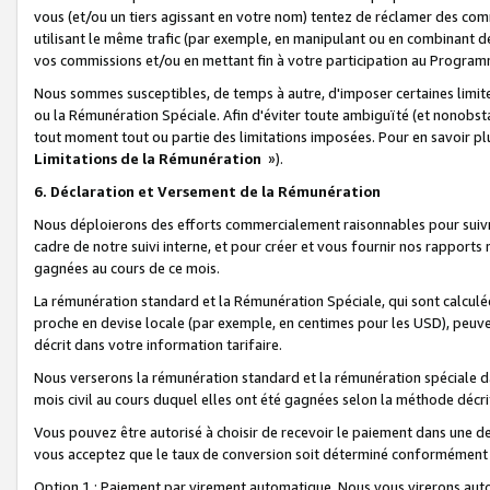
vous (et/ou un tiers agissant en votre nom) tentez de réclamer des c
utilisant le même trafic (par exemple, en manipulant ou en combinant 
vos commissions et/ou en mettant fin à votre participation au Progra
Nous sommes susceptibles, de temps à autre, d'imposer certaines limit
ou la Rémunération Spéciale. Afin d'éviter toute ambiguïté (et nonobst
tout moment tout ou partie des limitations imposées. Pour en savoir plus
Limitations de la Rémunération
»).
6. Déclaration et Versement de la Rémunération
Nous déploierons des efforts commercialement raisonnables pour suivr
cadre de notre suivi interne, et pour créer et vous fournir nos rapport
gagnées au cours de ce mois.
La rémunération standard et la Rémunération Spéciale, qui sont calcul
proche en devise locale (par exemple, en centimes pour les USD), peuve
décrit dans votre information tarifaire.
Nous verserons la rémunération standard et la rémunération spéciale da
mois civil au cours duquel elles ont été gagnées selon la méthode décr
Vous pouvez être autorisé à choisir de recevoir le paiement dans une dev
vous acceptez que le taux de conversion soit déterminé conformément
Option 1 : Paiement par virement automatique.
Nous vous virerons aut