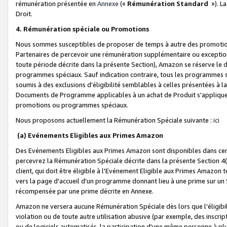
rémunération présentée en
Annexe
(«
Rémunération Standard
»). L
Droit.
4. Rémunération spéciale ou Promotions
Nous sommes susceptibles de proposer de temps à autre des promotion
Partenaires de percevoir une rémunération supplémentaire ou exceptio
toute période décrite dans la présente Section), Amazon se réserve le
programmes spéciaux. Sauf indication contraire, tous les programmes s
soumis à des exclusions d'éligibilité semblables à celles présentées à 
Documents de Programme applicables à un achat de Produit s'appliquera
promotions ou programmes spéciaux.
Nous proposons actuellement la Rémunération Spéciale suivante :
ici
(a) Evénements Eligibles aux Primes Amazon
Des Evénements Eligibles aux Primes Amazon sont disponibles dans cer
percevrez la Rémunération Spéciale décrite dans la présente Section 4(
client, qui doit être éligible à l'Evénement Eligible aux Primes Amazon te
vers la page d'accueil d'un programme donnant lieu à une prime sur un Si
récompensée par une prime décrite en Annexe.
Amazon ne versera aucune Rémunération Spéciale dès lors que l'éligibi
violation ou de toute autre utilisation abusive (par exemple, des inscrip
ou de logiciels automatisés, la participation d'une même personne à p