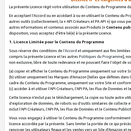
La présente Licence régit votre utilisation du Contenu du Programme d
En acceptant l'Accord ou en accédant à ou en utilisant le Contenu du P
autres outils (collectivement, la «
API Créateurs et PA API
») qui vous pe
autres informations et contenus associés aux Produits («
Contenu publ
disposition, vous acceptez d'être lié(e) à la présente Licence.
1. Licence Limitée pour le Contenu du Programme
Sous réserve des conditions de
l'Accord
et uniquement aux fins limitées
compris la présente Licence et les autres
Politiques du Programme
], n
non exclusive, libre de toute redevance et ne pouvant faire l'objet de so
(a) copier et afficher le Contenu du Programme uniquement sur votre Si
(b) utiliser uniquement les Marques d'Amazon [telles que définies dans 
cadre du Contenu du Programme, uniquement sur votre Site et confo
(c) accéder à et utiliser l’API Créateurs, l’API PA, les Flux de Données e
Cette licence n'inclut pas le téléchargement, la copie ou toute autre util
d’exploration de données, de robots ou d’outils similaires de collecte
inclut l’API Créateurs, l’API PA, les Flux de Données et le Contenu Publici
Vous vous engagez à utiliser le Contenu du Programme conformément a
licence accordée par la présente. Sans limiter la portée de ce qui pré
renvoyer les utilisateurs finaux et les ventes vers un Site d'Amazon et