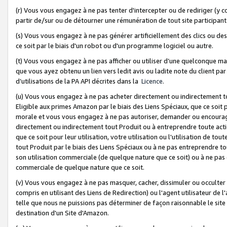
(r) Vous vous engagez à ne pas tenter d'intercepter ou de rediriger (y comp
partir de/sur ou de détourner une rémunération de tout site participa
(s) Vous vous engagez à ne pas générer artificiellement des clics ou de
ce soit par le biais d'un robot ou d'un programme logiciel ou autre.
(t) Vous vous engagez à ne pas afficher ou utiliser d’une quelconque man
que vous ayez obtenu un lien vers ledit avis ou ladite note du client par
d’utilisations de la PA API décrites dans la
Licence
.
(u) Vous vous engagez à ne pas acheter directement ou indirectement t
Eligible aux primes Amazon par le biais des Liens Spéciaux, que ce soit 
morale et vous vous engagez à ne pas autoriser, demander ou encourager
directement ou indirectement tout Produit ou à entreprendre toute acti
que ce soit pour leur utilisation, votre utilisation ou l'utilisation de
tout Produit par le biais des Liens Spéciaux ou à ne pas entreprendre t
son utilisation commerciale (de quelque nature que ce soit) ou à ne pas o
commerciale de quelque nature que ce soit.
(v) Vous vous engagez à ne pas masquer, cacher, dissimuler ou occulter 
compris en utilisant des Liens de Redirection) ou l'agent utilisateur de 
telle que nous ne puissions pas déterminer de façon raisonnable le site ou
destination d'un Site d'Amazon.