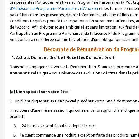
Les présentes Politiques relatives au Programme Partenaires («
Politi
d’Adhésion au Programme Partenaires d'Amazon
et les termes commenç
pas définis dans les présentes, devront s'entendre tels que définis dans 
Conditions Requises pour la Participation au Programme Partenaires, ai
de l'Accord. Afin d’éviter toute ambiguïté et sans limitation, aux fins de
Participation au Programme Partenaires, de la Licence PI du Programme 
Amazon sera considérée comme la violation d’une obligation essentielle
Décompte de Rémunération du Program
1. Achats Donnant Droit et Recettes Donnant Droit
Nous nous engageons à verser la Rémunération Standard, présentée à l
Donnant Droit
» qui – sous réserve des exclusions décrites dans le p
(a) Lien spécial sur votre Site :
i. un client clique sur un Lien Spécial placé sur votre Site à destination
ii. au cours d'une même session, qui commence lorsqu'un client clique s
produit :
A. 24 heures se sont écoulées depuis le clic,
B. le client commande un Produit, exception faite des produits numéri