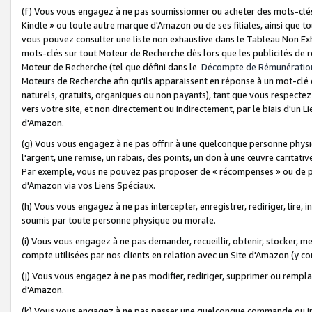
(f) Vous vous engagez à ne pas soumissionner ou acheter des mots-clés,
Kindle » ou toute autre marque d'Amazon ou de ses filiales, ainsi que t
vous pouvez consulter une liste non exhaustive dans le Tableau Non Ex
mots-clés sur tout Moteur de Recherche dès lors que les publicités de 
Moteur de Recherche (tel que défini dans le
Décompte de Rémunératio
Moteurs de Recherche afin qu'ils apparaissent en réponse à un mot-clé o
naturels, gratuits, organiques ou non payants), tant que vous respectez 
vers votre site, et non directement ou indirectement, par le biais d'un Li
d'Amazon.
(g) Vous vous engagez à ne pas offrir à une quelconque personne physi
l'argent, une remise, un rabais, des points, un don à une œuvre caritativ
Par exemple, vous ne pouvez pas proposer de « récompenses » ou de p
d'Amazon via vos Liens Spéciaux.
(h) Vous vous engagez à ne pas intercepter, enregistrer, rediriger, lire
soumis par toute personne physique ou morale.
(i) Vous vous engagez à ne pas demander, recueillir, obtenir, stocker, 
compte utilisées par nos clients en relation avec un Site d'Amazon (y c
(j) Vous vous engagez à ne pas modifier, rediriger, supprimer ou rempla
d'Amazon.
(k) Vous vous engagez à ne pas passer une quelconque commande ou init