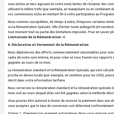
vous (et/ou un tiers agissant en votre nom) tentez de réclamer des c
utilisant le même trafic (par exemple, en manipulant ou en combinant 
vos commissions et/ou en mettant fin à votre participation au Progra
Nous sommes susceptibles, de temps à autre, d'imposer certaines limit
ou la Rémunération Spéciale. Afin d'éviter toute ambiguïté (et nonobst
tout moment tout ou partie des limitations imposées. Pour en savoir plus
Limitations de la Rémunération
»).
6. Déclaration et Versement de la Rémunération
Nous déploierons des efforts commercialement raisonnables pour suivr
cadre de notre suivi interne, et pour créer et vous fournir nos rapport
gagnées au cours de ce mois.
La rémunération standard et la Rémunération Spéciale, qui sont calcul
proche en devise locale (par exemple, en centimes pour les USD), peuve
décrit dans votre information tarifaire.
Nous verserons la rémunération standard et la rémunération spéciale da
mois civil au cours duquel elles ont été gagnées selon la méthode décr
Vous pouvez être autorisé à choisir de recevoir le paiement dans une dev
vous acceptez que le taux de conversion soit déterminé conformément
Option 1 : Paiement par virement automatique.
Nous vous virerons aut