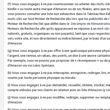
(f) Vous vous engagez à ne pas soumissionner ou acheter des mots-clés,
Kindle » ou toute autre marque d'Amazon ou de ses filiales, ainsi que t
vous pouvez consulter une liste non exhaustive dans le Tableau Non Ex
mots-clés sur tout Moteur de Recherche dès lors que les publicités de 
Moteur de Recherche (tel que défini dans le
Décompte de Rémunératio
Moteurs de Recherche afin qu'ils apparaissent en réponse à un mot-clé o
naturels, gratuits, organiques ou non payants), tant que vous respectez 
vers votre site, et non directement ou indirectement, par le biais d'un Li
d'Amazon.
(g) Vous vous engagez à ne pas offrir à une quelconque personne physi
l'argent, une remise, un rabais, des points, un don à une œuvre caritativ
Par exemple, vous ne pouvez pas proposer de « récompenses » ou de p
d'Amazon via vos Liens Spéciaux.
(h) Vous vous engagez à ne pas intercepter, enregistrer, rediriger, lire
soumis par toute personne physique ou morale.
(i) Vous vous engagez à ne pas demander, recueillir, obtenir, stocker, 
compte utilisées par nos clients en relation avec un Site d'Amazon (y c
(j) Vous vous engagez à ne pas modifier, rediriger, supprimer ou rempla
d'Amazon.
(k) Vous vous engagez à ne pas passer une quelconque commande ou init