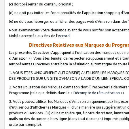
(c) doit présenter du contenu original ;
(d) ne doit pas imiter les fonctionnalités de l'application shopping d'Am
(e) ne doit pas héberger ou afficher des pages web d'Amazon dans de
Nous examinerons votre demande avant de vous notifier son acceptatio
Mobile acceptée aux fins de l'
Accord
.
Directives Relatives aux Marques du Progra
Les présentes Directives s'appliquent à l'utilisation des marques que
d'Amazon
»). Vous êtes tenu(e) de respecter scrupuleusement et à tou
aux présentes Directives entraînera la résiliation automatique de toute
1. VOUS ETES UNIQUEMENT AUTORISE(E) A UTILISER LES MARQUES D'
DES PRODUITS SUR UN SITE D'AMAZON A L'AIDE D'UN LIEN SPECIAL 
2. Votre utilisation des Marques d'Amazon doit (i) respecter la dernière
Programme (tels que définis dans le «
Décompte de rémunération
»).
3. Vous pouvez utiliser les Marques d'Amazon uniquement aux fins expr
d'utiliser ou d'afficher les Marques (i) d’une manière qui suggérerait un
produits ou services ; (iii) d’une manière qui, à notre discrétion, limit
mails ou des documents hors ligne (dans tout document imprimé, publip
orale par exemple).