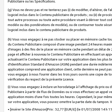
Publicitaire ou les Spécifications.
(g) Vous ne devez pas et ne tenterez pas (i) de modifier, d'altérer, de f
logiciel inclus dans le Contenu publicitaire de produits ; ou (ii) de proc
tout autre processus ou toute autre procédure visant à dériver tout c
modèle ou des pondérations de modèle), ou de contourner toute sécurité a
logiciel inclus dans le contenu publicitaire de produits.
(h) Vous vous engagez à ne pas stocker ou placer en mémoire cache tou
du Contenu Publicitaire composé d'une image pendant 24 heures maxim
d'images à des fins de le placer en mémoire cache pendant un délai de
page et afficher à nouveau le Contenu Publicitaire en effectuant un app
actualisant le Contenu Publicitaire sur votre application dans les plus 
d'Identification Standard d'Amazon (ASIN) pendant une durée indéterminé
application comprend une application client, cette dernière ne peut pa
vous engagez à nous fournir dans les trois jours ouvrés une copie de tou
vérification du respect de la présente Licence.
(i) Vous vous engagez à inclure un horodatage à l'affichage du prix ou 
Publicitaire à partir de Flux de Données ou si vous effectuez un appel ve
application moins d'une fois toutes les heures. Cependant, le jour même
sur votre application, vous pouvez omettre la partie date du tampon.
• [insérer le Site d'Amazon]Prix : 32,77 [EUR/£] (le 01/07/2008 14 h 11 