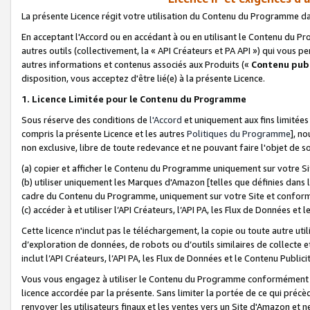
La présente Licence régit votre utilisation du Contenu du Programme d
En acceptant l'Accord ou en accédant à ou en utilisant le Contenu du P
autres outils (collectivement, la «
API Créateurs et PA API
») qui vous pe
autres informations et contenus associés aux Produits («
Contenu publ
disposition, vous acceptez d'être lié(e) à la présente Licence.
1. Licence Limitée pour le Contenu du Programme
Sous réserve des conditions de
l'Accord
et uniquement aux fins limitées
compris la présente Licence et les autres
Politiques du Programme
], n
non exclusive, libre de toute redevance et ne pouvant faire l'objet de so
(a) copier et afficher le Contenu du Programme uniquement sur votre Si
(b) utiliser uniquement les Marques d'Amazon [telles que définies dans 
cadre du Contenu du Programme, uniquement sur votre Site et confo
(c) accéder à et utiliser l’API Créateurs, l’API PA, les Flux de Données e
Cette licence n'inclut pas le téléchargement, la copie ou toute autre util
d’exploration de données, de robots ou d’outils similaires de collecte
inclut l’API Créateurs, l’API PA, les Flux de Données et le Contenu Publici
Vous vous engagez à utiliser le Contenu du Programme conformément a
licence accordée par la présente. Sans limiter la portée de ce qui pré
renvoyer les utilisateurs finaux et les ventes vers un Site d'Amazon et