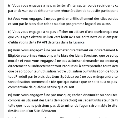
(r) Vous vous engagez à ne pas tenter d'intercepter ou de rediriger (y comp
partir de/sur ou de détourner une rémunération de tout site participa
(s) Vous vous engagez à ne pas générer artificiellement des clics ou de
ce soit par le biais d'un robot ou d'un programme logiciel ou autre.
(t) Vous vous engagez à ne pas afficher ou utiliser d’une quelconque man
que vous ayez obtenu un lien vers ledit avis ou ladite note du client par
d’utilisations de la PA API décrites dans la
Licence
.
(u) Vous vous engagez à ne pas acheter directement ou indirectement t
Eligible aux primes Amazon par le biais des Liens Spéciaux, que ce soit 
morale et vous vous engagez à ne pas autoriser, demander ou encourager
directement ou indirectement tout Produit ou à entreprendre toute acti
que ce soit pour leur utilisation, votre utilisation ou l'utilisation de
tout Produit par le biais des Liens Spéciaux ou à ne pas entreprendre t
son utilisation commerciale (de quelque nature que ce soit) ou à ne pas o
commerciale de quelque nature que ce soit.
(v) Vous vous engagez à ne pas masquer, cacher, dissimuler ou occulter 
compris en utilisant des Liens de Redirection) ou l'agent utilisateur de 
telle que nous ne puissions pas déterminer de façon raisonnable le site ou
destination d'un Site d'Amazon.