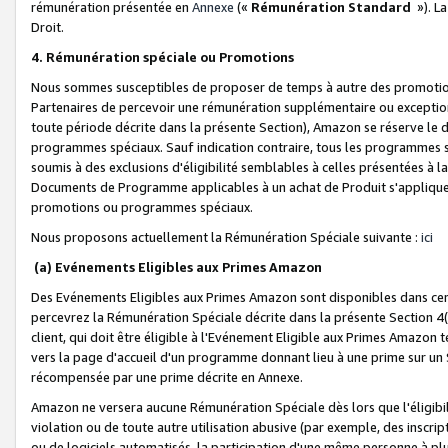
rémunération présentée en
Annexe
(«
Rémunération Standard
»). L
Droit.
4. Rémunération spéciale ou Promotions
Nous sommes susceptibles de proposer de temps à autre des promotion
Partenaires de percevoir une rémunération supplémentaire ou exceptio
toute période décrite dans la présente Section), Amazon se réserve le
programmes spéciaux. Sauf indication contraire, tous les programmes s
soumis à des exclusions d'éligibilité semblables à celles présentées à 
Documents de Programme applicables à un achat de Produit s'appliquera
promotions ou programmes spéciaux.
Nous proposons actuellement la Rémunération Spéciale suivante :
ici
(a) Evénements Eligibles aux Primes Amazon
Des Evénements Eligibles aux Primes Amazon sont disponibles dans cer
percevrez la Rémunération Spéciale décrite dans la présente Section 4(
client, qui doit être éligible à l'Evénement Eligible aux Primes Amazon te
vers la page d'accueil d'un programme donnant lieu à une prime sur un Si
récompensée par une prime décrite en Annexe.
Amazon ne versera aucune Rémunération Spéciale dès lors que l'éligibi
violation ou de toute autre utilisation abusive (par exemple, des inscrip
ou de logiciels automatisés, la participation d'une même personne à p