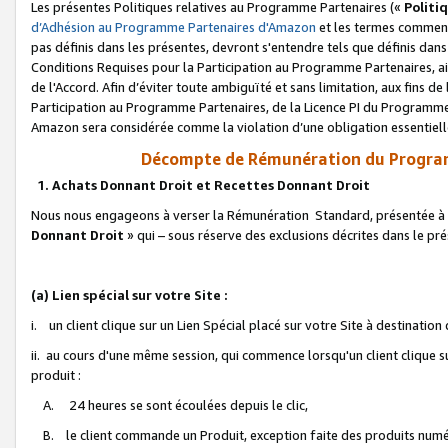
Les présentes Politiques relatives au Programme Partenaires («
Politi
d’Adhésion au Programme Partenaires d'Amazon
et les termes commenç
pas définis dans les présentes, devront s'entendre tels que définis dans 
Conditions Requises pour la Participation au Programme Partenaires, ai
de l'Accord. Afin d’éviter toute ambiguïté et sans limitation, aux fins de
Participation au Programme Partenaires, de la Licence PI du Programme 
Amazon sera considérée comme la violation d’une obligation essentielle
Décompte de Rémunération du Program
1. Achats Donnant Droit et Recettes Donnant Droit
Nous nous engageons à verser la Rémunération Standard, présentée à l
Donnant Droit
» qui – sous réserve des exclusions décrites dans le p
(a) Lien spécial sur votre Site :
i. un client clique sur un Lien Spécial placé sur votre Site à destination
ii. au cours d'une même session, qui commence lorsqu'un client clique s
produit :
A. 24 heures se sont écoulées depuis le clic,
B. le client commande un Produit, exception faite des produits numéri