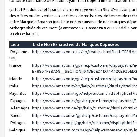
(b) toute commande de Produit ayant fait l'objet d'une annulation, d'u
(c) tout Produit acheté par un client renvoyé vers un Site d'Amazon par
des offres ou des ventes aux enchères de mots-clés, de termes de reche
autre Marque d'Amazon (une liste non exhaustive de nos marques déposée
orthographiée de ces mots (« ammazon », « amaozn » ou « kindel » par
Recherche
») ;
Lieu
Liste Non Exhaustive de Marques Déposées
Royaume-
https://www.amazon.co.uk/gp/feature.html?ie=UTF8&
Uni
France
https://www.amazon.fr/gp/help/customer/display.ht
E78834F9BA58__SECTION_64DE0ED1D744420E933ED
Irlande
https://www.amazon.ie/gp/help/customer/display.htm
Italie
https://www.amazon.it/gp/help/customer/display.html
Pays-Bas
https://www.amazon.nl/gp/help/customer/display.html
Espagne
https://www.amazon.es/gp/help/customer/display.html
Allemagne
https://www.amazon.de/gp/help/customer/display.htm
Suède
https://www.amazon.se/gp/help/customer/display.htm
Pologne
https://www.amazon.pl/gp/help/customer/display.html
Belgique
https://www.amazon.com.be/gp/help/customer/displa