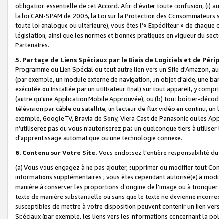
obligation essentielle de cet Accord. Afin d’éviter toute confusion, (i) a
la loi CAN-SPAM de 2003, la Loi sur la Protection des Consommateurs s
toute loi analogue ou ultérieure), vous êtes l’« Expéditeur » de chaque 
législation, ainsi que les normes et bonnes pratiques en vigueur du s
Partenaires.
5. Partage de Liens Spéciaux par le Biais de Logiciels et de Pér
Programme ou Lien Spécial ou tout autre lien vers un Site d'Amazon, au su
(par exemple, un module externe de navigation, un objet d'aide, une ba
exécutée ou installée par un utilisateur final) sur tout appareil, y comp
(autre qu'une Application Mobile Approuvée); ou (b) tout boîtier-décod
télévision par câble ou satellite, un lecteur de flux vidéo en continu, un
exemple, GoogleTV, Bravia de Sony, Viera Cast de Panasonic ou les Appli
n’utiliserez pas ou vous n’autoriserez pas un quelconque tiers à utili
d'apprentissage automatique ou une technologie connexe.
6. Contenu sur Votre Site.
Vous endossez l'entière responsabilité du
(a) Vous vous engagez à ne pas ajouter, supprimer ou modifier tout Co
informations supplémentaires ; vous êtes cependant autorisé(e) à modi
manière à conserver les proportions d’origine de l’image ou à tronquer
texte de manière substantielle ou sans que le texte ne devienne incorr
susceptibles de mettre à votre disposition peuvent contenir un lien ver
Spéciaux (par exemple, les liens vers les informations concernant la poli