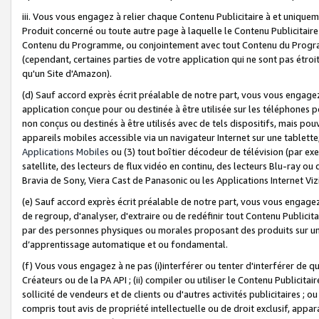
iii. Vous vous engagez à relier chaque Contenu Publicitaire à et uniqu
Produit concerné ou toute autre page à laquelle le Contenu Publicitaire
Contenu du Programme, ou conjointement avec tout Contenu du Programm
(cependant, certaines parties de votre application qui ne sont pas étroi
qu'un Site d'Amazon).
(d) Sauf accord exprès écrit préalable de notre part, vous vous engagez à
application conçue pour ou destinée à être utilisée sur les téléphones p
non conçus ou destinés à être utilisés avec de tels dispositifs, mais pouv
appareils mobiles accessible via un navigateur Internet sur une tablett
Applications Mobiles
ou (3) tout boîtier décodeur de télévision (par ex
satellite, des lecteurs de flux vidéo en continu, des lecteurs Blu-ray o
Bravia de Sony, Viera Cast de Panasonic ou les Applications Internet Viz
(e) Sauf accord exprès écrit préalable de notre part, vous vous engagez 
de regroup, d'analyser, d'extraire ou de redéfinir tout Contenu Publicitai
par des personnes physiques ou morales proposant des produits sur un
d’apprentissage automatique et ou fondamental.
(f) Vous vous engagez à ne pas (i)interférer ou tenter d'interférer de 
Créateurs ou de la PA API ; (ii) compiler ou utiliser le Contenu Publicita
sollicité de vendeurs et de clients ou d'autres activités publicitaires ; ou (
compris tout avis de propriété intellectuelle ou de droit exclusif, appar