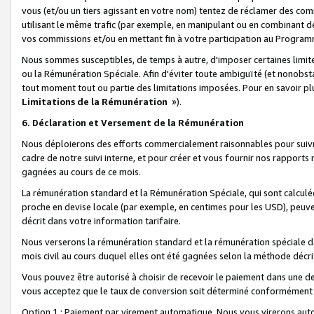
vous (et/ou un tiers agissant en votre nom) tentez de réclamer des c
utilisant le même trafic (par exemple, en manipulant ou en combinant 
vos commissions et/ou en mettant fin à votre participation au Progra
Nous sommes susceptibles, de temps à autre, d'imposer certaines limit
ou la Rémunération Spéciale. Afin d'éviter toute ambiguïté (et nonobst
tout moment tout ou partie des limitations imposées. Pour en savoir plus
Limitations de la Rémunération
»).
6. Déclaration et Versement de la Rémunération
Nous déploierons des efforts commercialement raisonnables pour suivr
cadre de notre suivi interne, et pour créer et vous fournir nos rapport
gagnées au cours de ce mois.
La rémunération standard et la Rémunération Spéciale, qui sont calcul
proche en devise locale (par exemple, en centimes pour les USD), peuve
décrit dans votre information tarifaire.
Nous verserons la rémunération standard et la rémunération spéciale da
mois civil au cours duquel elles ont été gagnées selon la méthode décr
Vous pouvez être autorisé à choisir de recevoir le paiement dans une dev
vous acceptez que le taux de conversion soit déterminé conformément
Option 1 : Paiement par virement automatique.
Nous vous virerons aut