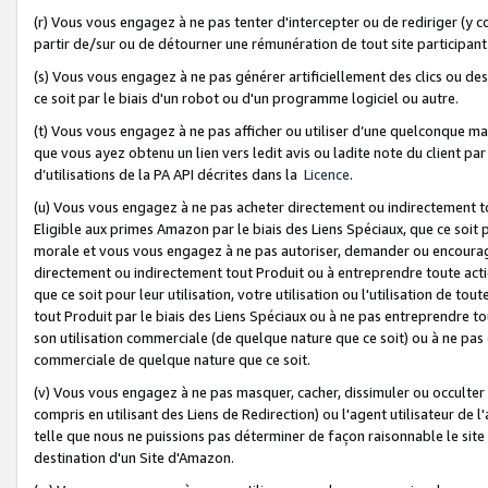
(r) Vous vous engagez à ne pas tenter d'intercepter ou de rediriger (y comp
partir de/sur ou de détourner une rémunération de tout site participa
(s) Vous vous engagez à ne pas générer artificiellement des clics ou de
ce soit par le biais d'un robot ou d'un programme logiciel ou autre.
(t) Vous vous engagez à ne pas afficher ou utiliser d’une quelconque man
que vous ayez obtenu un lien vers ledit avis ou ladite note du client par
d’utilisations de la PA API décrites dans la
Licence
.
(u) Vous vous engagez à ne pas acheter directement ou indirectement t
Eligible aux primes Amazon par le biais des Liens Spéciaux, que ce soit 
morale et vous vous engagez à ne pas autoriser, demander ou encourager
directement ou indirectement tout Produit ou à entreprendre toute acti
que ce soit pour leur utilisation, votre utilisation ou l'utilisation de
tout Produit par le biais des Liens Spéciaux ou à ne pas entreprendre t
son utilisation commerciale (de quelque nature que ce soit) ou à ne pas o
commerciale de quelque nature que ce soit.
(v) Vous vous engagez à ne pas masquer, cacher, dissimuler ou occulter 
compris en utilisant des Liens de Redirection) ou l'agent utilisateur de 
telle que nous ne puissions pas déterminer de façon raisonnable le site ou
destination d'un Site d'Amazon.