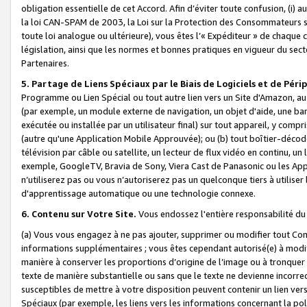
obligation essentielle de cet Accord. Afin d’éviter toute confusion, (i) a
la loi CAN-SPAM de 2003, la Loi sur la Protection des Consommateurs s
toute loi analogue ou ultérieure), vous êtes l’« Expéditeur » de chaque 
législation, ainsi que les normes et bonnes pratiques en vigueur du s
Partenaires.
5. Partage de Liens Spéciaux par le Biais de Logiciels et de Pér
Programme ou Lien Spécial ou tout autre lien vers un Site d'Amazon, au su
(par exemple, un module externe de navigation, un objet d'aide, une ba
exécutée ou installée par un utilisateur final) sur tout appareil, y comp
(autre qu'une Application Mobile Approuvée); ou (b) tout boîtier-décod
télévision par câble ou satellite, un lecteur de flux vidéo en continu, un
exemple, GoogleTV, Bravia de Sony, Viera Cast de Panasonic ou les Appli
n’utiliserez pas ou vous n’autoriserez pas un quelconque tiers à utili
d'apprentissage automatique ou une technologie connexe.
6. Contenu sur Votre Site.
Vous endossez l'entière responsabilité du
(a) Vous vous engagez à ne pas ajouter, supprimer ou modifier tout Co
informations supplémentaires ; vous êtes cependant autorisé(e) à modi
manière à conserver les proportions d’origine de l’image ou à tronquer
texte de manière substantielle ou sans que le texte ne devienne incorr
susceptibles de mettre à votre disposition peuvent contenir un lien ver
Spéciaux (par exemple, les liens vers les informations concernant la poli