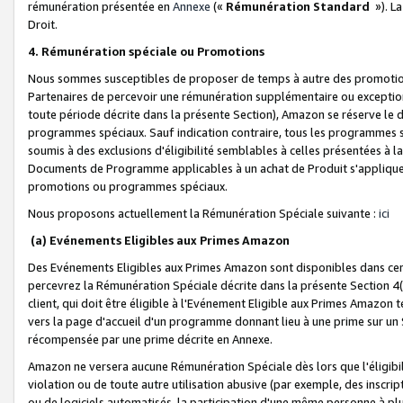
rémunération présentée en
Annexe
(«
Rémunération Standard
»). L
Droit.
4. Rémunération spéciale ou Promotions
Nous sommes susceptibles de proposer de temps à autre des promotion
Partenaires de percevoir une rémunération supplémentaire ou exceptio
toute période décrite dans la présente Section), Amazon se réserve le
programmes spéciaux. Sauf indication contraire, tous les programmes s
soumis à des exclusions d'éligibilité semblables à celles présentées à 
Documents de Programme applicables à un achat de Produit s'appliquera
promotions ou programmes spéciaux.
Nous proposons actuellement la Rémunération Spéciale suivante :
ici
(a) Evénements Eligibles aux Primes Amazon
Des Evénements Eligibles aux Primes Amazon sont disponibles dans cer
percevrez la Rémunération Spéciale décrite dans la présente Section 4(
client, qui doit être éligible à l'Evénement Eligible aux Primes Amazon te
vers la page d'accueil d'un programme donnant lieu à une prime sur un Si
récompensée par une prime décrite en Annexe.
Amazon ne versera aucune Rémunération Spéciale dès lors que l'éligibi
violation ou de toute autre utilisation abusive (par exemple, des inscrip
ou de logiciels automatisés, la participation d'une même personne à p