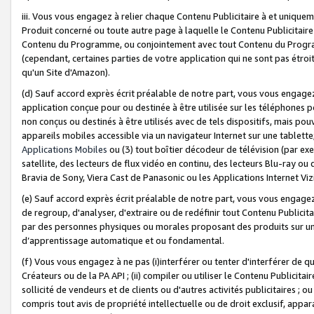
iii. Vous vous engagez à relier chaque Contenu Publicitaire à et uniqu
Produit concerné ou toute autre page à laquelle le Contenu Publicitaire
Contenu du Programme, ou conjointement avec tout Contenu du Programm
(cependant, certaines parties de votre application qui ne sont pas étroi
qu'un Site d'Amazon).
(d) Sauf accord exprès écrit préalable de notre part, vous vous engagez à
application conçue pour ou destinée à être utilisée sur les téléphones p
non conçus ou destinés à être utilisés avec de tels dispositifs, mais pouv
appareils mobiles accessible via un navigateur Internet sur une tablett
Applications Mobiles
ou (3) tout boîtier décodeur de télévision (par ex
satellite, des lecteurs de flux vidéo en continu, des lecteurs Blu-ray o
Bravia de Sony, Viera Cast de Panasonic ou les Applications Internet Viz
(e) Sauf accord exprès écrit préalable de notre part, vous vous engagez 
de regroup, d'analyser, d'extraire ou de redéfinir tout Contenu Publicitai
par des personnes physiques ou morales proposant des produits sur un
d’apprentissage automatique et ou fondamental.
(f) Vous vous engagez à ne pas (i)interférer ou tenter d'interférer de 
Créateurs ou de la PA API ; (ii) compiler ou utiliser le Contenu Publicita
sollicité de vendeurs et de clients ou d'autres activités publicitaires ; ou (
compris tout avis de propriété intellectuelle ou de droit exclusif, appar