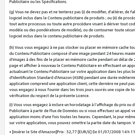
Publicitaire ou les Spécifications.
(g) Vous ne devez pas et ne tenterez pas (i) de modifier, d'altérer, de f
logiciel inclus dans le Contenu publicitaire de produits ; ou (ii) de proc
tout autre processus ou toute autre procédure visant à dériver tout c
modèle ou des pondérations de modèle), ou de contourner toute sécurité a
logiciel inclus dans le contenu publicitaire de produits.
(h) Vous vous engagez à ne pas stocker ou placer en mémoire cache tou
du Contenu Publicitaire composé d'une image pendant 24 heures maxim
d'images à des fins de le placer en mémoire cache pendant un délai de
page et afficher à nouveau le Contenu Publicitaire en effectuant un app
actualisant le Contenu Publicitaire sur votre application dans les plus 
d'Identification Standard d'Amazon (ASIN) pendant une durée indéterminé
application comprend une application client, cette dernière ne peut pa
vous engagez à nous fournir dans les trois jours ouvrés une copie de tou
vérification du respect de la présente Licence.
(i) Vous vous engagez à inclure un horodatage à l'affichage du prix ou 
Publicitaire à partir de Flux de Données ou si vous effectuez un appel ve
application moins d'une fois toutes les heures. Cependant, le jour même
sur votre application, vous pouvez omettre la partie date du tampon.
• [insérer le Site d'Amazon]Prix : 32,77 [EUR/£] (le 01/07/2008 14 h 11 