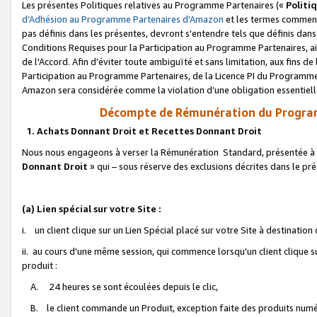
Les présentes Politiques relatives au Programme Partenaires («
Politi
d’Adhésion au Programme Partenaires d'Amazon
et les termes commenç
pas définis dans les présentes, devront s'entendre tels que définis dans 
Conditions Requises pour la Participation au Programme Partenaires, ai
de l'Accord. Afin d’éviter toute ambiguïté et sans limitation, aux fins de
Participation au Programme Partenaires, de la Licence PI du Programme 
Amazon sera considérée comme la violation d’une obligation essentielle
Décompte de Rémunération du Program
1. Achats Donnant Droit et Recettes Donnant Droit
Nous nous engageons à verser la Rémunération Standard, présentée à l
Donnant Droit
» qui – sous réserve des exclusions décrites dans le p
(a) Lien spécial sur votre Site :
i. un client clique sur un Lien Spécial placé sur votre Site à destination
ii. au cours d'une même session, qui commence lorsqu'un client clique s
produit :
A. 24 heures se sont écoulées depuis le clic,
B. le client commande un Produit, exception faite des produits numéri