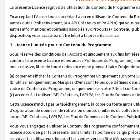
La présente Licence régit votre utilisation du Contenu du Programme d
En acceptant l'Accord ou en accédant à ou en utilisant le Contenu du P
autres outils (collectivement, la «
API Créateurs et PA API
») qui vous pe
autres informations et contenus associés aux Produits («
Contenu publ
disposition, vous acceptez d'être lié(e) à la présente Licence.
1. Licence Limitée pour le Contenu du Programme
Sous réserve des conditions de
l'Accord
et uniquement aux fins limitées
compris la présente Licence et les autres
Politiques du Programme
], n
non exclusive, libre de toute redevance et ne pouvant faire l'objet de so
(a) copier et afficher le Contenu du Programme uniquement sur votre Si
(b) utiliser uniquement les Marques d'Amazon [telles que définies dans 
cadre du Contenu du Programme, uniquement sur votre Site et confo
(c) accéder à et utiliser l’API Créateurs, l’API PA, les Flux de Données e
Cette licence n'inclut pas le téléchargement, la copie ou toute autre util
d’exploration de données, de robots ou d’outils similaires de collecte
inclut l’API Créateurs, l’API PA, les Flux de Données et le Contenu Publici
Vous vous engagez à utiliser le Contenu du Programme conformément a
licence accordée par la présente. Sans limiter la portée de ce qui pré
renvoyer les utilisateurs finaux et les ventes vers un Site d'Amazon et