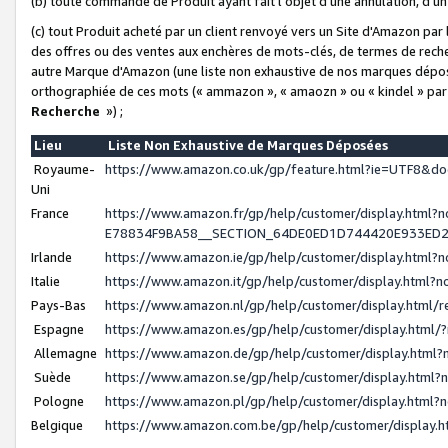
(b) toute commande de Produit ayant fait l'objet d'une annulation, d'u
(c) tout Produit acheté par un client renvoyé vers un Site d'Amazon par
des offres ou des ventes aux enchères de mots-clés, de termes de reche
autre Marque d'Amazon (une liste non exhaustive de nos marques déposée
orthographiée de ces mots (« ammazon », « amaozn » ou « kindel » par
Recherche
») ;
Lieu
Liste Non Exhaustive de Marques Déposées
Royaume-
https://www.amazon.co.uk/gp/feature.html?ie=UTF8&
Uni
France
https://www.amazon.fr/gp/help/customer/display.ht
E78834F9BA58__SECTION_64DE0ED1D744420E933ED
Irlande
https://www.amazon.ie/gp/help/customer/display.htm
Italie
https://www.amazon.it/gp/help/customer/display.html
Pays-Bas
https://www.amazon.nl/gp/help/customer/display.html
Espagne
https://www.amazon.es/gp/help/customer/display.html
Allemagne
https://www.amazon.de/gp/help/customer/display.htm
Suède
https://www.amazon.se/gp/help/customer/display.htm
Pologne
https://www.amazon.pl/gp/help/customer/display.html
Belgique
https://www.amazon.com.be/gp/help/customer/displa