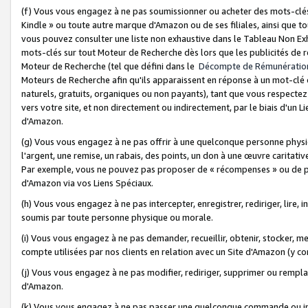
(f) Vous vous engagez à ne pas soumissionner ou acheter des mots-clés,
Kindle » ou toute autre marque d'Amazon ou de ses filiales, ainsi que t
vous pouvez consulter une liste non exhaustive dans le Tableau Non Ex
mots-clés sur tout Moteur de Recherche dès lors que les publicités de 
Moteur de Recherche (tel que défini dans le
Décompte de Rémunératio
Moteurs de Recherche afin qu'ils apparaissent en réponse à un mot-clé o
naturels, gratuits, organiques ou non payants), tant que vous respectez 
vers votre site, et non directement ou indirectement, par le biais d'un Li
d'Amazon.
(g) Vous vous engagez à ne pas offrir à une quelconque personne physi
l'argent, une remise, un rabais, des points, un don à une œuvre caritativ
Par exemple, vous ne pouvez pas proposer de « récompenses » ou de p
d'Amazon via vos Liens Spéciaux.
(h) Vous vous engagez à ne pas intercepter, enregistrer, rediriger, lire
soumis par toute personne physique ou morale.
(i) Vous vous engagez à ne pas demander, recueillir, obtenir, stocker, 
compte utilisées par nos clients en relation avec un Site d'Amazon (y c
(j) Vous vous engagez à ne pas modifier, rediriger, supprimer ou rempla
d'Amazon.
(k) Vous vous engagez à ne pas passer une quelconque commande ou init