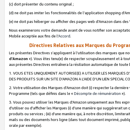
(c) doit présenter du contenu original ;
(d) ne doit pas imiter les fonctionnalités de l'application shopping d'Am
(e) ne doit pas héberger ou afficher des pages web d'Amazon dans de
Nous examinerons votre demande avant de vous notifier son acceptatio
Mobile acceptée aux fins de l'
Accord
.
Directives Relatives aux Marques du Progra
Les présentes Directives s'appliquent à l'utilisation des marques que
d'Amazon
»). Vous êtes tenu(e) de respecter scrupuleusement et à tou
aux présentes Directives entraînera la résiliation automatique de toute
1. VOUS ETES UNIQUEMENT AUTORISE(E) A UTILISER LES MARQUES D'
DES PRODUITS SUR UN SITE D'AMAZON A L'AIDE D'UN LIEN SPECIAL 
2. Votre utilisation des Marques d'Amazon doit (i) respecter la dernière
Programme (tels que définis dans le «
Décompte de rémunération
»).
3. Vous pouvez utiliser les Marques d'Amazon uniquement aux fins expr
d'utiliser ou d'afficher les Marques (i) d’une manière qui suggérerait un
produits ou services ; (iii) d’une manière qui, à notre discrétion, limit
mails ou des documents hors ligne (dans tout document imprimé, publip
orale par exemple).