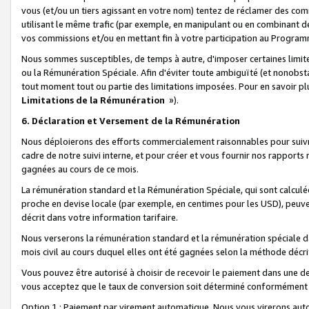
vous (et/ou un tiers agissant en votre nom) tentez de réclamer des c
utilisant le même trafic (par exemple, en manipulant ou en combinant 
vos commissions et/ou en mettant fin à votre participation au Progra
Nous sommes susceptibles, de temps à autre, d'imposer certaines limit
ou la Rémunération Spéciale. Afin d'éviter toute ambiguïté (et nonobst
tout moment tout ou partie des limitations imposées. Pour en savoir plus
Limitations de la Rémunération
»).
6. Déclaration et Versement de la Rémunération
Nous déploierons des efforts commercialement raisonnables pour suivr
cadre de notre suivi interne, et pour créer et vous fournir nos rapport
gagnées au cours de ce mois.
La rémunération standard et la Rémunération Spéciale, qui sont calcul
proche en devise locale (par exemple, en centimes pour les USD), peuve
décrit dans votre information tarifaire.
Nous verserons la rémunération standard et la rémunération spéciale da
mois civil au cours duquel elles ont été gagnées selon la méthode décr
Vous pouvez être autorisé à choisir de recevoir le paiement dans une dev
vous acceptez que le taux de conversion soit déterminé conformément
Option 1 : Paiement par virement automatique.
Nous vous virerons aut