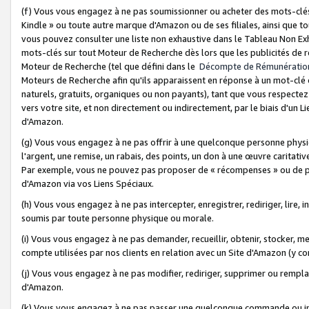
(f) Vous vous engagez à ne pas soumissionner ou acheter des mots-clés,
Kindle » ou toute autre marque d'Amazon ou de ses filiales, ainsi que t
vous pouvez consulter une liste non exhaustive dans le Tableau Non Ex
mots-clés sur tout Moteur de Recherche dès lors que les publicités de 
Moteur de Recherche (tel que défini dans le
Décompte de Rémunératio
Moteurs de Recherche afin qu'ils apparaissent en réponse à un mot-clé o
naturels, gratuits, organiques ou non payants), tant que vous respectez 
vers votre site, et non directement ou indirectement, par le biais d'un Li
d'Amazon.
(g) Vous vous engagez à ne pas offrir à une quelconque personne physi
l'argent, une remise, un rabais, des points, un don à une œuvre caritativ
Par exemple, vous ne pouvez pas proposer de « récompenses » ou de p
d'Amazon via vos Liens Spéciaux.
(h) Vous vous engagez à ne pas intercepter, enregistrer, rediriger, lire
soumis par toute personne physique ou morale.
(i) Vous vous engagez à ne pas demander, recueillir, obtenir, stocker, 
compte utilisées par nos clients en relation avec un Site d'Amazon (y c
(j) Vous vous engagez à ne pas modifier, rediriger, supprimer ou rempla
d'Amazon.
(k) Vous vous engagez à ne pas passer une quelconque commande ou init