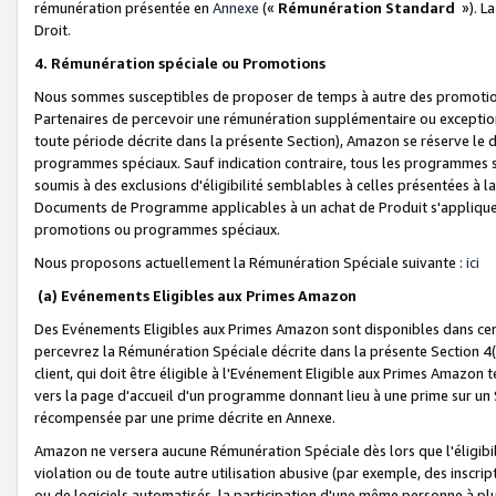
rémunération présentée en
Annexe
(«
Rémunération Standard
»). L
Droit.
4. Rémunération spéciale ou Promotions
Nous sommes susceptibles de proposer de temps à autre des promotion
Partenaires de percevoir une rémunération supplémentaire ou exceptio
toute période décrite dans la présente Section), Amazon se réserve le
programmes spéciaux. Sauf indication contraire, tous les programmes s
soumis à des exclusions d'éligibilité semblables à celles présentées à 
Documents de Programme applicables à un achat de Produit s'appliquera
promotions ou programmes spéciaux.
Nous proposons actuellement la Rémunération Spéciale suivante :
ici
(a) Evénements Eligibles aux Primes Amazon
Des Evénements Eligibles aux Primes Amazon sont disponibles dans cer
percevrez la Rémunération Spéciale décrite dans la présente Section 4(
client, qui doit être éligible à l'Evénement Eligible aux Primes Amazon te
vers la page d'accueil d'un programme donnant lieu à une prime sur un Si
récompensée par une prime décrite en Annexe.
Amazon ne versera aucune Rémunération Spéciale dès lors que l'éligibi
violation ou de toute autre utilisation abusive (par exemple, des inscrip
ou de logiciels automatisés, la participation d'une même personne à p