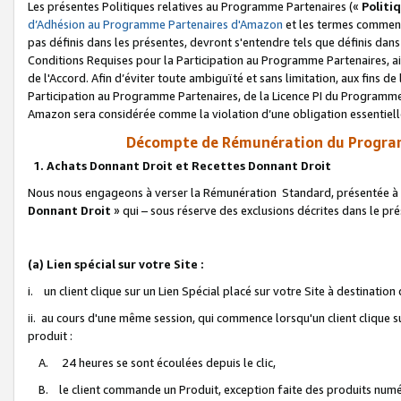
Les présentes Politiques relatives au Programme Partenaires («
Politi
d’Adhésion au Programme Partenaires d'Amazon
et les termes commenç
pas définis dans les présentes, devront s'entendre tels que définis dans 
Conditions Requises pour la Participation au Programme Partenaires, ai
de l'Accord. Afin d’éviter toute ambiguïté et sans limitation, aux fins de
Participation au Programme Partenaires, de la Licence PI du Programme 
Amazon sera considérée comme la violation d’une obligation essentielle
Décompte de Rémunération du Program
1. Achats Donnant Droit et Recettes Donnant Droit
Nous nous engageons à verser la Rémunération Standard, présentée à l
Donnant Droit
» qui – sous réserve des exclusions décrites dans le p
(a) Lien spécial sur votre Site :
i. un client clique sur un Lien Spécial placé sur votre Site à destination
ii. au cours d'une même session, qui commence lorsqu'un client clique s
produit :
A. 24 heures se sont écoulées depuis le clic,
B. le client commande un Produit, exception faite des produits numéri