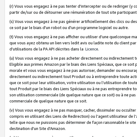
(r) Vous vous engagez à ne pas tenter d'intercepter ou de rediriger (y comp
partir de/sur ou de détourner une rémunération de tout site participa
(s) Vous vous engagez à ne pas générer artificiellement des clics ou de
ce soit par le biais d'un robot ou d'un programme logiciel ou autre.
(t) Vous vous engagez à ne pas afficher ou utiliser d’une quelconque man
que vous ayez obtenu un lien vers ledit avis ou ladite note du client par
d’utilisations de la PA API décrites dans la
Licence
.
(u) Vous vous engagez à ne pas acheter directement ou indirectement t
Eligible aux primes Amazon par le biais des Liens Spéciaux, que ce soit 
morale et vous vous engagez à ne pas autoriser, demander ou encourager
directement ou indirectement tout Produit ou à entreprendre toute acti
que ce soit pour leur utilisation, votre utilisation ou l'utilisation de
tout Produit par le biais des Liens Spéciaux ou à ne pas entreprendre t
son utilisation commerciale (de quelque nature que ce soit) ou à ne pas o
commerciale de quelque nature que ce soit.
(v) Vous vous engagez à ne pas masquer, cacher, dissimuler ou occulter 
compris en utilisant des Liens de Redirection) ou l'agent utilisateur de 
telle que nous ne puissions pas déterminer de façon raisonnable le site ou
destination d'un Site d'Amazon.