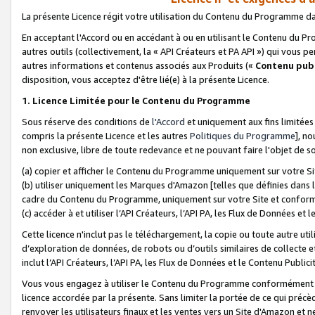
La présente Licence régit votre utilisation du Contenu du Programme d
En acceptant l'Accord ou en accédant à ou en utilisant le Contenu du P
autres outils (collectivement, la «
API Créateurs et PA API
») qui vous pe
autres informations et contenus associés aux Produits («
Contenu publ
disposition, vous acceptez d'être lié(e) à la présente Licence.
1. Licence Limitée pour le Contenu du Programme
Sous réserve des conditions de
l'Accord
et uniquement aux fins limitées
compris la présente Licence et les autres
Politiques du Programme
], n
non exclusive, libre de toute redevance et ne pouvant faire l'objet de so
(a) copier et afficher le Contenu du Programme uniquement sur votre Si
(b) utiliser uniquement les Marques d'Amazon [telles que définies dans 
cadre du Contenu du Programme, uniquement sur votre Site et confo
(c) accéder à et utiliser l’API Créateurs, l’API PA, les Flux de Données e
Cette licence n'inclut pas le téléchargement, la copie ou toute autre util
d’exploration de données, de robots ou d’outils similaires de collecte
inclut l’API Créateurs, l’API PA, les Flux de Données et le Contenu Publici
Vous vous engagez à utiliser le Contenu du Programme conformément a
licence accordée par la présente. Sans limiter la portée de ce qui pré
renvoyer les utilisateurs finaux et les ventes vers un Site d'Amazon et