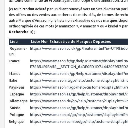
(b) toute commande de Produit ayant fait l'objet d'une annulation, d'u
(c) tout Produit acheté par un client renvoyé vers un Site d'Amazon par
des offres ou des ventes aux enchères de mots-clés, de termes de reche
autre Marque d'Amazon (une liste non exhaustive de nos marques déposée
orthographiée de ces mots (« ammazon », « amaozn » ou « kindel » par
Recherche
») ;
Lieu
Liste Non Exhaustive de Marques Déposées
Royaume-
https://www.amazon.co.uk/gp/feature.html?ie=UTF8&
Uni
France
https://www.amazon.fr/gp/help/customer/display.ht
E78834F9BA58__SECTION_64DE0ED1D744420E933ED
Irlande
https://www.amazon.ie/gp/help/customer/display.htm
Italie
https://www.amazon.it/gp/help/customer/display.html
Pays-Bas
https://www.amazon.nl/gp/help/customer/display.html
Espagne
https://www.amazon.es/gp/help/customer/display.html
Allemagne
https://www.amazon.de/gp/help/customer/display.htm
Suède
https://www.amazon.se/gp/help/customer/display.htm
Pologne
https://www.amazon.pl/gp/help/customer/display.html
Belgique
https://www.amazon.com.be/gp/help/customer/displa