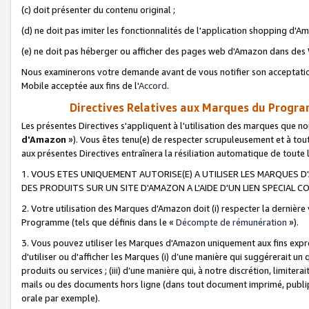
(c) doit présenter du contenu original ;
(d) ne doit pas imiter les fonctionnalités de l'application shopping d'Am
(e) ne doit pas héberger ou afficher des pages web d'Amazon dans de
Nous examinerons votre demande avant de vous notifier son acceptatio
Mobile acceptée aux fins de l'
Accord
.
Directives Relatives aux Marques du Progra
Les présentes Directives s'appliquent à l'utilisation des marques que
d'Amazon
»). Vous êtes tenu(e) de respecter scrupuleusement et à tou
aux présentes Directives entraînera la résiliation automatique de toute
1. VOUS ETES UNIQUEMENT AUTORISE(E) A UTILISER LES MARQUES D'
DES PRODUITS SUR UN SITE D'AMAZON A L'AIDE D'UN LIEN SPECIAL 
2. Votre utilisation des Marques d'Amazon doit (i) respecter la dernière
Programme (tels que définis dans le «
Décompte de rémunération
»).
3. Vous pouvez utiliser les Marques d'Amazon uniquement aux fins expr
d'utiliser ou d'afficher les Marques (i) d’une manière qui suggérerait un
produits ou services ; (iii) d’une manière qui, à notre discrétion, limit
mails ou des documents hors ligne (dans tout document imprimé, publip
orale par exemple).