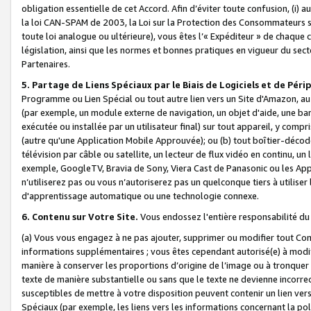
obligation essentielle de cet Accord. Afin d’éviter toute confusion, (i) a
la loi CAN-SPAM de 2003, la Loi sur la Protection des Consommateurs s
toute loi analogue ou ultérieure), vous êtes l’« Expéditeur » de chaque 
législation, ainsi que les normes et bonnes pratiques en vigueur du s
Partenaires.
5. Partage de Liens Spéciaux par le Biais de Logiciels et de Pér
Programme ou Lien Spécial ou tout autre lien vers un Site d'Amazon, au su
(par exemple, un module externe de navigation, un objet d'aide, une ba
exécutée ou installée par un utilisateur final) sur tout appareil, y comp
(autre qu'une Application Mobile Approuvée); ou (b) tout boîtier-décod
télévision par câble ou satellite, un lecteur de flux vidéo en continu, un
exemple, GoogleTV, Bravia de Sony, Viera Cast de Panasonic ou les Appli
n’utiliserez pas ou vous n’autoriserez pas un quelconque tiers à utili
d'apprentissage automatique ou une technologie connexe.
6. Contenu sur Votre Site.
Vous endossez l'entière responsabilité du
(a) Vous vous engagez à ne pas ajouter, supprimer ou modifier tout Co
informations supplémentaires ; vous êtes cependant autorisé(e) à modi
manière à conserver les proportions d’origine de l’image ou à tronquer
texte de manière substantielle ou sans que le texte ne devienne incorr
susceptibles de mettre à votre disposition peuvent contenir un lien ver
Spéciaux (par exemple, les liens vers les informations concernant la poli