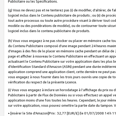
Publicitaire ou les Spécifications.
(g) Vous ne devez pas et ne tenterez pas (i) de modifier, d'altérer, de f
logiciel inclus dans le Contenu publicitaire de produits ; ou (ii) de proc
tout autre processus ou toute autre procédure visant à dériver tout c
modèle ou des pondérations de modèle), ou de contourner toute sécurité a
logiciel inclus dans le contenu publicitaire de produits.
(h) Vous vous engagez à ne pas stocker ou placer en mémoire cache tou
du Contenu Publicitaire composé d'une image pendant 24 heures maxim
d'images à des fins de le placer en mémoire cache pendant un délai de
page et afficher à nouveau le Contenu Publicitaire en effectuant un app
actualisant le Contenu Publicitaire sur votre application dans les plus 
d'Identification Standard d'Amazon (ASIN) pendant une durée indéterminé
application comprend une application client, cette dernière ne peut pa
vous engagez à nous fournir dans les trois jours ouvrés une copie de tou
vérification du respect de la présente Licence.
(i) Vous vous engagez à inclure un horodatage à l'affichage du prix ou 
Publicitaire à partir de Flux de Données ou si vous effectuez un appel ve
application moins d'une fois toutes les heures. Cependant, le jour même
sur votre application, vous pouvez omettre la partie date du tampon.
• [insérer le Site d'Amazon]Prix : 32,77 [EUR/£] (le 01/07/2008 14 h 11 