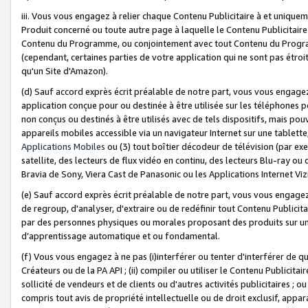
iii. Vous vous engagez à relier chaque Contenu Publicitaire à et uniqu
Produit concerné ou toute autre page à laquelle le Contenu Publicitaire
Contenu du Programme, ou conjointement avec tout Contenu du Programm
(cependant, certaines parties de votre application qui ne sont pas étroi
qu'un Site d'Amazon).
(d) Sauf accord exprès écrit préalable de notre part, vous vous engagez à
application conçue pour ou destinée à être utilisée sur les téléphones p
non conçus ou destinés à être utilisés avec de tels dispositifs, mais pouv
appareils mobiles accessible via un navigateur Internet sur une tablett
Applications Mobiles
ou (3) tout boîtier décodeur de télévision (par ex
satellite, des lecteurs de flux vidéo en continu, des lecteurs Blu-ray o
Bravia de Sony, Viera Cast de Panasonic ou les Applications Internet Viz
(e) Sauf accord exprès écrit préalable de notre part, vous vous engagez 
de regroup, d'analyser, d'extraire ou de redéfinir tout Contenu Publicitai
par des personnes physiques ou morales proposant des produits sur un
d’apprentissage automatique et ou fondamental.
(f) Vous vous engagez à ne pas (i)interférer ou tenter d'interférer de 
Créateurs ou de la PA API ; (ii) compiler ou utiliser le Contenu Publicita
sollicité de vendeurs et de clients ou d'autres activités publicitaires ; ou (
compris tout avis de propriété intellectuelle ou de droit exclusif, appar