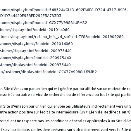
ustomer/display.html?nodeId=548524#GUID-602FA6E8-D724-4317-89F6-
ED1D744420E933ED292E5A7B3D3
ustomer/display.html?nodeId=GCX77V9988LUPMB2
stomer/display.html?nodeId=201014060
ustomer/display.html/ref=hp_left_v4_sib?ie=UTF8&nodeId=201909280
ustomer/display.html/?nodeId=201014060
ustomer/display.html?nodeId=200975440
ustomer/display.html?nodeId=200975440
ustomer/display.html?nodeId=200975440
elp/customer/display.html?nodeId=GCX77V9988LUPMB2
 un Site d'Amazon par un lien qui est généré par ou affiché sur un moteur de 
onsorisée ou autre service de recherche ou de référence ou tout site qui part
un Site d'Amazon par un lien qui envoie les utilisateurs indirectement vers un 
autre action positive sur ledit site intermédiaire (un «
Lien de Redirection
»)
 ledit client ne respecte pas les conditions générales applicables à un Site d'
t suivi ou signalé, car les liens présents sur votre site renvoyant vers le Si