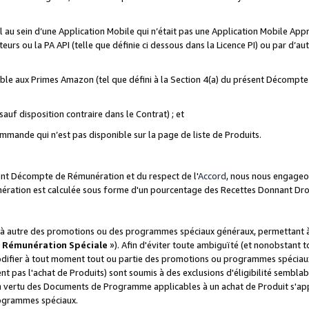
ial au sein d’une Application Mobile qui n’était pas une Application Mobile Ap
eurs ou la PA API (telle que définie ci dessous dans la Licence PI) ou par d’au
igible aux Primes Amazon (tel que défini à la Section 4(a) du présent Décomp
auf disposition contraire dans le Contrat) ; et
ommande qui n’est pas disponible sur la page de liste de Produits.
sent Décompte de Rémunération et du respect de l'
Accord
, nous nous engageo
nération est calculée sous forme d'un pourcentage des Recettes Donnant Dro
 autre des promotions ou des programmes spéciaux généraux, permettant à t
«
Rémunération Spéciale
»). Afin d'éviter toute ambiguïté (et nonobstant t
difier à tout moment tout ou partie des promotions ou programmes spéciaux.
 pas l'achat de Produits) sont soumis à des exclusions d'éligibilité semblabl
n vertu des Documents de Programme applicables à un achat de Produit s'app
rogrammes spéciaux.