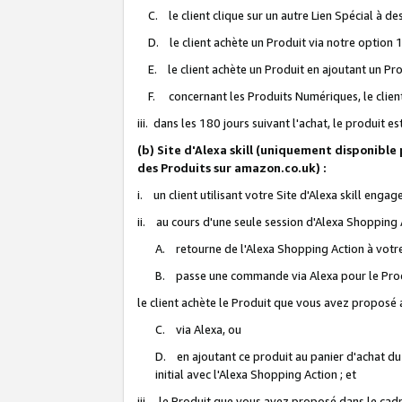
C. le client clique sur un autre Lien Spécial à de
D. le client achète un Produit via notre option 1-
E. le client achète un Produit en ajoutant un Produ
F. concernant les Produits Numériques, le client 
iii. dans les 180 jours suivant l'achat, le produit e
(b) Site d'Alexa skill (uniquement disponible
des Produits sur amazon.co.uk) :
i. un client utilisant votre Site d'Alexa skill enga
ii. au cours d'une seule session d'Alexa Shopping 
A. retourne de l'Alexa Shopping Action à votre
B. passe une commande via Alexa pour le Prod
le client achète le Produit que vous avez proposé a
C. via Alexa, ou
D. en ajoutant ce produit au panier d'achat du
initial avec l'Alexa Shopping Action ; et
iii. le Produit que vous avez proposé dans le cadre