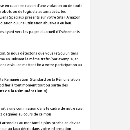
e en cause en raison d'une violation ou de toute
e robots ou de logiciels automatisés, les
Liens Spéciaux présents sur votre Site). Amazon
lation ou une utilisation abusive a eu lieu.
renvoyant vers les pages d'accueil d'Evénements
on. Si nous détectons que vous (et/ou un tiers
 en utilisant le même trafic (par exemple, en
s et/ou en mettant fin à votre participation au
ir la Rémunération Standard ou la Rémunération
odifier à tout moment tout ou partie des
ons de la Rémunération
»).
it à une commission dans le cadre de notre suivi
ez gagnées au cours de ce mois.
t arrondies au montant le plus proche en devise
ieur au taux décrit dans votre information