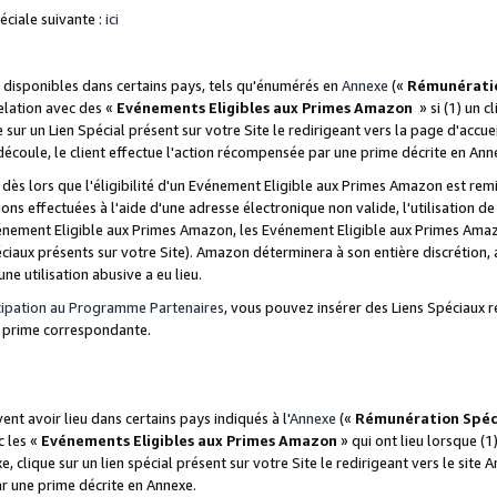
ciale suivante :
ici
disponibles dans certains pays, tels qu'énumérés en
Annexe
(«
Rémunérati
relation avec des «
Evénements Eligibles aux Primes Amazon
» si (1) un c
 sur un Lien Spécial présent sur votre Site le redirigeant vers la page d'acc
 découle, le client effectue l'action récompensée par une prime décrite en Ann
s lors que l'éligibilité d'un Evénement Eligible aux Primes Amazon est remis
ions effectuées à l'aide d'une adresse électronique non valide, l'utilisation d
nement Eligible aux Primes Amazon, les Evénement Eligible aux Primes Amazo
ciaux présents sur votre Site). Amazon déterminera à son entière discrétion, 
ne utilisation abusive a eu lieu.
cipation au Programme Partenaires
, vous pouvez insérer des Liens Spéciaux r
la prime correspondante.
t avoir lieu dans certains pays indiqués à l'
Annexe
(«
Rémunération Spéc
c les «
Evénements Eligibles aux Primes Amazon
» qui ont lieu lorsque (1)
 clique sur un lien spécial présent sur votre Site le redirigeant vers le site 
ar une prime décrite en Annexe.