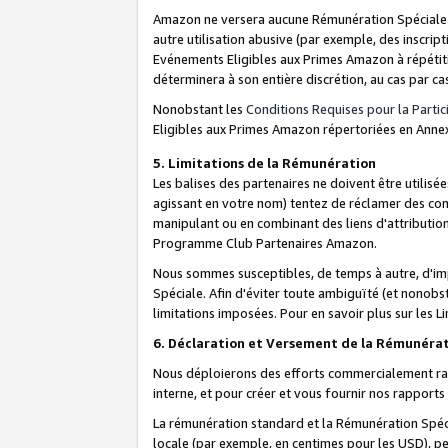
Amazon ne versera aucune Rémunération Spéciale dè
autre utilisation abusive (par exemple, des inscript
Evénements Eligibles aux Primes Amazon à répétiti
déterminera à son entière discrétion, au cas par ca
Nonobstant les
Conditions Requises pour la Parti
Eligibles aux Primes Amazon répertoriées en Anne
5. Limitations de la Rémunération
Les balises des partenaires ne doivent être utili
agissant en votre nom) tentez de réclamer des co
manipulant ou en combinant des liens d'attributi
Programme Club Partenaires Amazon.
Nous sommes susceptibles, de temps à autre, d'imp
Spéciale. Afin d'éviter toute ambiguïté (et nonob
limitations imposées. Pour en savoir plus sur les Li
6. Déclaration et Versement de la Rémunéra
Nous déploierons des efforts commercialement rai
interne, et pour créer et vous fournir nos rappor
La rémunération standard et la Rémunération Spéci
locale (par exemple, en centimes pour les USD), pe