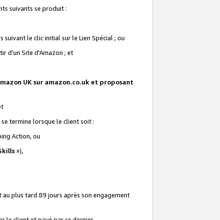
ts suivants se produit :
vant le clic initial sur le Lien Spécial ; ou
ir d'un Site d'Amazon ; et
te Amazon UK sur amazon.co.uk et proposant
et
e termine lorsque le client soit :
ping Action, ou
kills
»),
it au plus tard 89 jours après son engagement
 le client et payé par ce dernier.