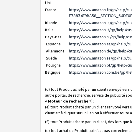
Uni
France
https://www.amazon.fr/gp/help/c
E78834F9BA58__SECTION_64DE0
Irlande
https://www.amazon.ie/gp/help/c
Italie
https://www.amazon.it/gp/help/cu
Pays-Bas
https://www.amazon.nl/gp/help/c
Espagne
https://www.amazon.es/gp/help/c
Allemagne
https://www.amazon.de/gp/help/c
Suède
https://www.amazon.se/gp/help/c
Pologne
https://www.amazon.pl/gp/help/c
Belgique
https://www.amazon.com.be/gp/h
(d) tout Produit acheté par un client renvoyé vers
autre portail de recherche, service de publicité sp
«
Moteur de recherche
») ;
(e) tout Produit acheté par un client renvoyé vers 
client ait à cliquer sur un lien ou à effectuer toute 
(f) tout Produit acheté par un client, dès lors que
(g) tout achat de Produit qui n’est pas correctemen