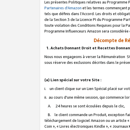
Les présentes Politiques relatives au Programme P
Partenaires d'Amazon
et les termes commençant pa
tels que définis dans l'Accord. Les droits et oblig
de la Section 3 de la Licence PI du Programme Parte
toute violation des Conditions Requises pour la Pa
Programme Influenceurs Amazon sera considérée co
Décompte de Ré
1. Achats Donnant Droit et Recettes Donnan
Nous nous engageons à verser la Rémunération Sta
sous réserve des exclusions décrites dans le prés
(a) Lien spécial sur votre Site :
i. un client clique sur un Lien Spécial placé sur vo
ii. au cours d'une même session, qui commence lorsq
A. 24 heures se sont écoulées depuis le clic,
B. le client commande un Produit, exception faite
téléchargement de logiciel Amazon ou un article «
Coin », « Livres électroniques Kindle », « Journaux