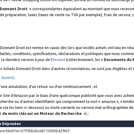
 Donnant Droit
» correspondantes équivalent au montant que nous recevons
 de préparation, taxes (taxes de vente ou TVA par exemple), frais de service, c
s Donnant Droit est remise en cause dès lors que lesdits achats ont lieu en r
lités, conditions, spécifications, déclarations et politiques que nous somme
a dernière version à jour de l'
Accord
(collectivement, les «
Documents du
 des Achats Donnant Droit dans d'autres circonstances, ne sont pas éligibles e
e
Accord
;
d'une annulation, d'un retour ou d'un remboursement ; et
 un Site d'Amazon par le biais d'une quelconque publicité que vous avez acheté
cherche ou d'autres identifiants qui comprennent le mot « amazon », « kindl
 via les liens ci-dessous) ou toute variante ou version mal orthographiée d
t de mots clés sur un Moteur de Recherche
») ;
es Déposées
ture.html?ie=UTF8&docId=1000642963