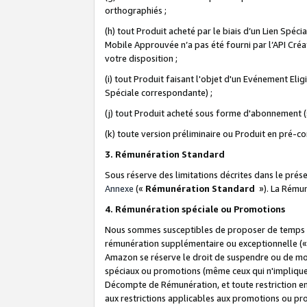
orthographiés ;
(h) tout Produit acheté par le biais d’un Lien Spéc
Mobile Approuvée n’a pas été fourni par l’API Créat
votre disposition ;
(i) tout Produit faisant l'objet d'un Evénement El
Spéciale correspondante) ;
(j) tout Produit acheté sous forme d'abonnement (s
(k) toute version préliminaire ou Produit en pré-c
3. Rémunération Standard
Sous réserve des limitations décrites dans le pré
Annexe
(«
Rémunération Standard
»). La Rému
4. Rémunération spéciale ou Promotions
Nous sommes susceptibles de proposer de temps à
rémunération supplémentaire ou exceptionnelle (
Amazon se réserve le droit de suspendre ou de mo
spéciaux ou promotions (même ceux qui n'impliquent
Décompte de Rémunération, et toute restriction e
aux restrictions applicables aux promotions ou p