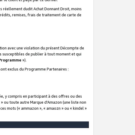
 réellement dudit Achat Donnant Droit, moins
rédits, remises, frais de traitement de carte de
elation avec une violation du présent Décompte de
s susceptibles de publier à tout moment et qui
 Programme
»).
t sont exclus du Programme Partenaires :
e, y compris en participant à des offres ou des
e » ou toute autre Marque d'Amazon (une liste non
e ces mots (« ammazon », « amaozn » ou « kindel »