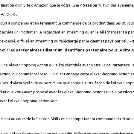
stination d'un Site d'Amazon que le vôtre (une «
Session
»), l'un des événemen
Click ; ou
it à son panier et en terminant la commande de ce produit dans les 89 jours sui
achète un Produit en le regardant en streaming ou en le téléchargeant à part
st expédié, diffusé en streaming ou téléchargé par le client et payé par celui-ci
 pour les partenaires utilisant un identifiant partenaire pour le si
ge une Alexa Shopping Action qui a été identifiée avec votre ID de Partenaire ; 
Action, qui commence lorsqu'un client engage cette Alexa Shopping Action et s
 Site d'Alexa skill Site ou sort d'une quelconque autre façon de l'Alexa Shop
uit que vous avez proposé avec les Alexa Shopping Actions (une «
Session S
vec l'Alexa Shopping Action soit :
 client au cours de la Session Skills et en complétant la commande du Produ
 de l' Alexa Shopping Action est expédié, diffusé en continu ou téléchargé par