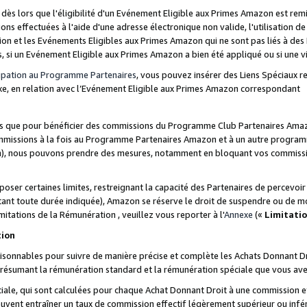
s lors que l'éligibilité d'un Evénement Eligible aux Primes Amazon est remis
ions effectuées à l'aide d'une adresse électronique non valide, l'utilisation d
on et les Evénements Eligibles aux Primes Amazon qui ne sont pas liés à des 
s, si un Evénement Eligible aux Primes Amazon a bien été appliqué ou si une vio
cipation au Programme Partenaires
, vous pouvez insérer des Liens Spéciaux 
xe, en relation avec l’Evénement Eligible aux Primes Amazon correspondant
sées que pour bénéficier des commissions du Programme Club Partenaires Amaz
mmissions à la fois au Programme Partenaires Amazon et à un autre programme
on), nous pouvons prendre des mesures, notamment en bloquant vos commission
oser certaines limites, restreignant la capacité des Partenaires de percevo
stant toute durée indiquée), Amazon se réserve le droit de suspendre ou de m
mitations de la Rémunération , veuillez vous reporter à l'
Annexe
(«
Limitati
tion
sonnables pour suivre de manière précise et complète les Achats Donnant Dro
ts résumant la rémunération standard et la rémunération spéciale que vous av
ale, qui sont calculées pour chaque Achat Donnant Droit à une commission e
uvent entraîner un taux de commission effectif légèrement supérieur ou infér