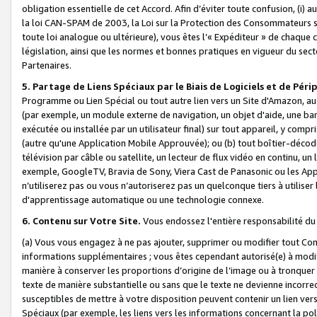
obligation essentielle de cet Accord. Afin d’éviter toute confusion, (i) a
la loi CAN-SPAM de 2003, la Loi sur la Protection des Consommateurs s
toute loi analogue ou ultérieure), vous êtes l’« Expéditeur » de chaque 
législation, ainsi que les normes et bonnes pratiques en vigueur du s
Partenaires.
5. Partage de Liens Spéciaux par le Biais de Logiciels et de Pér
Programme ou Lien Spécial ou tout autre lien vers un Site d'Amazon, au su
(par exemple, un module externe de navigation, un objet d'aide, une ba
exécutée ou installée par un utilisateur final) sur tout appareil, y comp
(autre qu'une Application Mobile Approuvée); ou (b) tout boîtier-décod
télévision par câble ou satellite, un lecteur de flux vidéo en continu, un
exemple, GoogleTV, Bravia de Sony, Viera Cast de Panasonic ou les Appli
n’utiliserez pas ou vous n’autoriserez pas un quelconque tiers à utili
d'apprentissage automatique ou une technologie connexe.
6. Contenu sur Votre Site.
Vous endossez l'entière responsabilité du
(a) Vous vous engagez à ne pas ajouter, supprimer ou modifier tout Co
informations supplémentaires ; vous êtes cependant autorisé(e) à modi
manière à conserver les proportions d’origine de l’image ou à tronquer
texte de manière substantielle ou sans que le texte ne devienne incorr
susceptibles de mettre à votre disposition peuvent contenir un lien ver
Spéciaux (par exemple, les liens vers les informations concernant la poli