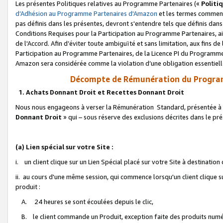
Les présentes Politiques relatives au Programme Partenaires («
Politi
d’Adhésion au Programme Partenaires d'Amazon
et les termes commenç
pas définis dans les présentes, devront s'entendre tels que définis dans 
Conditions Requises pour la Participation au Programme Partenaires, ai
de l'Accord. Afin d’éviter toute ambiguïté et sans limitation, aux fins de
Participation au Programme Partenaires, de la Licence PI du Programme 
Amazon sera considérée comme la violation d’une obligation essentielle
Décompte de Rémunération du Program
1. Achats Donnant Droit et Recettes Donnant Droit
Nous nous engageons à verser la Rémunération Standard, présentée à l
Donnant Droit
» qui – sous réserve des exclusions décrites dans le p
(a) Lien spécial sur votre Site :
i. un client clique sur un Lien Spécial placé sur votre Site à destination
ii. au cours d'une même session, qui commence lorsqu'un client clique s
produit :
A. 24 heures se sont écoulées depuis le clic,
B. le client commande un Produit, exception faite des produits numéri