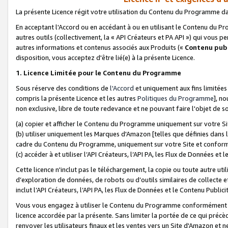
La présente Licence régit votre utilisation du Contenu du Programme d
En acceptant l'Accord ou en accédant à ou en utilisant le Contenu du P
autres outils (collectivement, la «
API Créateurs et PA API
») qui vous pe
autres informations et contenus associés aux Produits («
Contenu publ
disposition, vous acceptez d'être lié(e) à la présente Licence.
1. Licence Limitée pour le Contenu du Programme
Sous réserve des conditions de
l'Accord
et uniquement aux fins limitées
compris la présente Licence et les autres
Politiques du Programme
], n
non exclusive, libre de toute redevance et ne pouvant faire l'objet de so
(a) copier et afficher le Contenu du Programme uniquement sur votre Si
(b) utiliser uniquement les Marques d'Amazon [telles que définies dans 
cadre du Contenu du Programme, uniquement sur votre Site et confo
(c) accéder à et utiliser l’API Créateurs, l’API PA, les Flux de Données e
Cette licence n'inclut pas le téléchargement, la copie ou toute autre util
d’exploration de données, de robots ou d’outils similaires de collecte
inclut l’API Créateurs, l’API PA, les Flux de Données et le Contenu Publici
Vous vous engagez à utiliser le Contenu du Programme conformément a
licence accordée par la présente. Sans limiter la portée de ce qui pré
renvoyer les utilisateurs finaux et les ventes vers un Site d'Amazon et