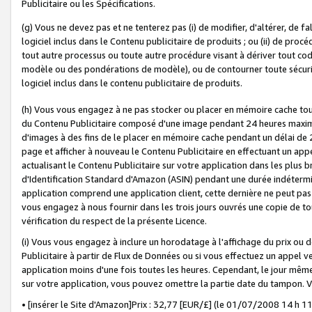
Publicitaire ou les Spécifications.
(g) Vous ne devez pas et ne tenterez pas (i) de modifier, d'altérer, de f
logiciel inclus dans le Contenu publicitaire de produits ; ou (ii) de proc
tout autre processus ou toute autre procédure visant à dériver tout c
modèle ou des pondérations de modèle), ou de contourner toute sécurité a
logiciel inclus dans le contenu publicitaire de produits.
(h) Vous vous engagez à ne pas stocker ou placer en mémoire cache tou
du Contenu Publicitaire composé d'une image pendant 24 heures maxim
d'images à des fins de le placer en mémoire cache pendant un délai de
page et afficher à nouveau le Contenu Publicitaire en effectuant un app
actualisant le Contenu Publicitaire sur votre application dans les plus 
d'Identification Standard d'Amazon (ASIN) pendant une durée indéterminé
application comprend une application client, cette dernière ne peut pa
vous engagez à nous fournir dans les trois jours ouvrés une copie de tou
vérification du respect de la présente Licence.
(i) Vous vous engagez à inclure un horodatage à l'affichage du prix ou 
Publicitaire à partir de Flux de Données ou si vous effectuez un appel ve
application moins d'une fois toutes les heures. Cependant, le jour même
sur votre application, vous pouvez omettre la partie date du tampon.
• [insérer le Site d'Amazon]Prix : 32,77 [EUR/£] (le 01/07/2008 14 h 11 