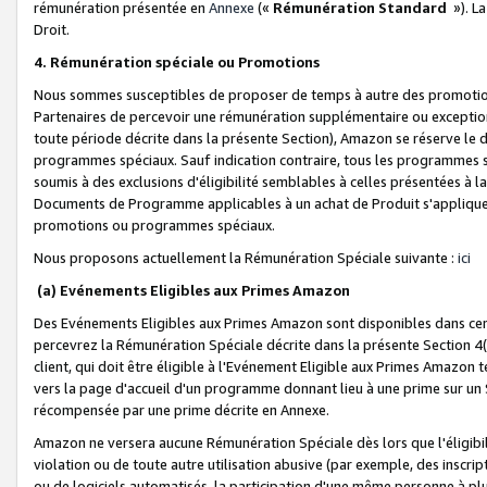
rémunération présentée en
Annexe
(«
Rémunération Standard
»). L
Droit.
4. Rémunération spéciale ou Promotions
Nous sommes susceptibles de proposer de temps à autre des promotion
Partenaires de percevoir une rémunération supplémentaire ou exceptio
toute période décrite dans la présente Section), Amazon se réserve le
programmes spéciaux. Sauf indication contraire, tous les programmes s
soumis à des exclusions d'éligibilité semblables à celles présentées à 
Documents de Programme applicables à un achat de Produit s'appliquera
promotions ou programmes spéciaux.
Nous proposons actuellement la Rémunération Spéciale suivante :
ici
(a) Evénements Eligibles aux Primes Amazon
Des Evénements Eligibles aux Primes Amazon sont disponibles dans cer
percevrez la Rémunération Spéciale décrite dans la présente Section 4(
client, qui doit être éligible à l'Evénement Eligible aux Primes Amazon te
vers la page d'accueil d'un programme donnant lieu à une prime sur un Si
récompensée par une prime décrite en Annexe.
Amazon ne versera aucune Rémunération Spéciale dès lors que l'éligibi
violation ou de toute autre utilisation abusive (par exemple, des inscrip
ou de logiciels automatisés, la participation d'une même personne à p