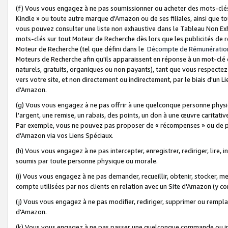
(f) Vous vous engagez à ne pas soumissionner ou acheter des mots-clés,
Kindle » ou toute autre marque d'Amazon ou de ses filiales, ainsi que t
vous pouvez consulter une liste non exhaustive dans le Tableau Non Ex
mots-clés sur tout Moteur de Recherche dès lors que les publicités de 
Moteur de Recherche (tel que défini dans le
Décompte de Rémunératio
Moteurs de Recherche afin qu'ils apparaissent en réponse à un mot-clé o
naturels, gratuits, organiques ou non payants), tant que vous respectez 
vers votre site, et non directement ou indirectement, par le biais d'un Li
d'Amazon.
(g) Vous vous engagez à ne pas offrir à une quelconque personne physi
l'argent, une remise, un rabais, des points, un don à une œuvre caritativ
Par exemple, vous ne pouvez pas proposer de « récompenses » ou de p
d'Amazon via vos Liens Spéciaux.
(h) Vous vous engagez à ne pas intercepter, enregistrer, rediriger, lire
soumis par toute personne physique ou morale.
(i) Vous vous engagez à ne pas demander, recueillir, obtenir, stocker, 
compte utilisées par nos clients en relation avec un Site d'Amazon (y c
(j) Vous vous engagez à ne pas modifier, rediriger, supprimer ou rempla
d'Amazon.
(k) Vous vous engagez à ne pas passer une quelconque commande ou init