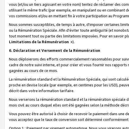
vous (et/ou un tiers agissant en votre nom) tentez de réclamer des c
utilisant le même trafic (par exemple, en manipulant ou en combinant 
vos commissions et/ou en mettant fin à votre participation au Progra
Nous sommes susceptibles, de temps à autre, d'imposer certaines limit
ou la Rémunération Spéciale. Afin d'éviter toute ambiguïté (et nonobst
tout moment tout ou partie des limitations imposées. Pour en savoir plus
Limitations de la Rémunération
»).
6. Déclaration et Versement de la Rémunération
Nous déploierons des efforts commercialement raisonnables pour suivr
cadre de notre suivi interne, et pour créer et vous fournir nos rapport
gagnées au cours de ce mois.
La rémunération standard et la Rémunération Spéciale, qui sont calcul
proche en devise locale (par exemple, en centimes pour les USD), peuve
décrit dans votre information tarifaire.
Nous verserons la rémunération standard et la rémunération spéciale da
mois civil au cours duquel elles ont été gagnées selon la méthode décr
Vous pouvez être autorisé à choisir de recevoir le paiement dans une dev
vous acceptez que le taux de conversion soit déterminé conformément
Option 1 : Paiement par virement automatique.
Nous vous virerons aut