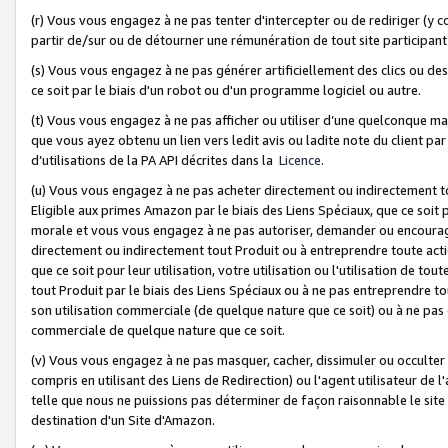
(r) Vous vous engagez à ne pas tenter d'intercepter ou de rediriger (y comp
partir de/sur ou de détourner une rémunération de tout site participa
(s) Vous vous engagez à ne pas générer artificiellement des clics ou de
ce soit par le biais d'un robot ou d'un programme logiciel ou autre.
(t) Vous vous engagez à ne pas afficher ou utiliser d’une quelconque man
que vous ayez obtenu un lien vers ledit avis ou ladite note du client par
d’utilisations de la PA API décrites dans la
Licence
.
(u) Vous vous engagez à ne pas acheter directement ou indirectement t
Eligible aux primes Amazon par le biais des Liens Spéciaux, que ce soit 
morale et vous vous engagez à ne pas autoriser, demander ou encourager
directement ou indirectement tout Produit ou à entreprendre toute acti
que ce soit pour leur utilisation, votre utilisation ou l'utilisation de
tout Produit par le biais des Liens Spéciaux ou à ne pas entreprendre t
son utilisation commerciale (de quelque nature que ce soit) ou à ne pas o
commerciale de quelque nature que ce soit.
(v) Vous vous engagez à ne pas masquer, cacher, dissimuler ou occulter 
compris en utilisant des Liens de Redirection) ou l'agent utilisateur de 
telle que nous ne puissions pas déterminer de façon raisonnable le site ou
destination d'un Site d'Amazon.