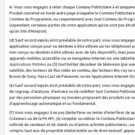
iii. Vous vous engagez à relier chaque Contenu Publicitaire à et uniqu
Produit concerné ou toute autre page à laquelle le Contenu Publicitaire
Contenu du Programme, ou conjointement avec tout Contenu du Programm
(cependant, certaines parties de votre application qui ne sont pas étroi
qu'un Site d'Amazon).
(d) Sauf accord exprès écrit préalable de notre part, vous vous engagez à
application conçue pour ou destinée à être utilisée sur les téléphones p
non conçus ou destinés à être utilisés avec de tels dispositifs, mais pouv
appareils mobiles accessible via un navigateur Internet sur une tablett
Applications Mobiles
ou (3) tout boîtier décodeur de télévision (par ex
satellite, des lecteurs de flux vidéo en continu, des lecteurs Blu-ray o
Bravia de Sony, Viera Cast de Panasonic ou les Applications Internet Viz
(e) Sauf accord exprès écrit préalable de notre part, vous vous engagez 
de regroup, d'analyser, d'extraire ou de redéfinir tout Contenu Publicitai
par des personnes physiques ou morales proposant des produits sur un
d’apprentissage automatique et ou fondamental.
(f) Vous vous engagez à ne pas (i)interférer ou tenter d'interférer de 
Créateurs ou de la PA API ; (ii) compiler ou utiliser le Contenu Publicita
sollicité de vendeurs et de clients ou d'autres activités publicitaires ; ou (
compris tout avis de propriété intellectuelle ou de droit exclusif, appar