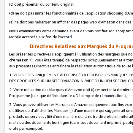
(c) doit présenter du contenu original ;
(d) ne doit pas imiter les fonctionnalités de l'application shopping d'Am
(e) ne doit pas héberger ou afficher des pages web d'Amazon dans de
Nous examinerons votre demande avant de vous notifier son acceptatio
Mobile acceptée aux fins de l'
Accord
.
Directives Relatives aux Marques du Progra
Les présentes Directives s'appliquent à l'utilisation des marques que
d'Amazon
»). Vous êtes tenu(e) de respecter scrupuleusement et à tou
aux présentes Directives entraînera la résiliation automatique de toute
1. VOUS ETES UNIQUEMENT AUTORISE(E) A UTILISER LES MARQUES D'
DES PRODUITS SUR UN SITE D'AMAZON A L'AIDE D'UN LIEN SPECIAL 
2. Votre utilisation des Marques d'Amazon doit (i) respecter la dernière
Programme (tels que définis dans le «
Décompte de rémunération
»).
3. Vous pouvez utiliser les Marques d'Amazon uniquement aux fins expr
d'utiliser ou d'afficher les Marques (i) d’une manière qui suggérerait un
produits ou services ; (iii) d’une manière qui, à notre discrétion, limit
mails ou des documents hors ligne (dans tout document imprimé, publip
orale par exemple).