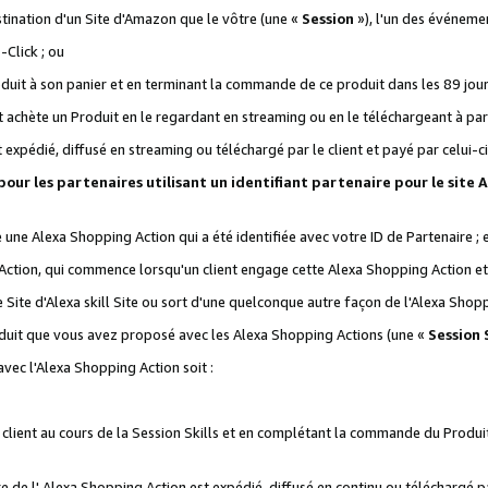
stination d'un Site d'Amazon que le vôtre (une «
Session
»), l'un des événemen
Click ; ou
it à son panier et en terminant la commande de ce produit dans les 89 jours sui
achète un Produit en le regardant en streaming ou en le téléchargeant à part
st expédié, diffusé en streaming ou téléchargé par le client et payé par celui-ci
 pour les partenaires utilisant un identifiant partenaire pour le si
ge une Alexa Shopping Action qui a été identifiée avec votre ID de Partenaire ; 
Action, qui commence lorsqu'un client engage cette Alexa Shopping Action et s
 Site d'Alexa skill Site ou sort d'une quelconque autre façon de l'Alexa Shop
uit que vous avez proposé avec les Alexa Shopping Actions (une «
Session S
vec l'Alexa Shopping Action soit :
 client au cours de la Session Skills et en complétant la commande du Produ
 de l' Alexa Shopping Action est expédié, diffusé en continu ou téléchargé par