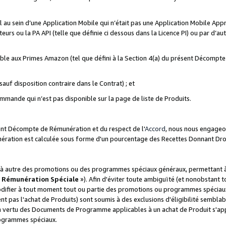
ial au sein d’une Application Mobile qui n’était pas une Application Mobile Ap
eurs ou la PA API (telle que définie ci dessous dans la Licence PI) ou par d’au
igible aux Primes Amazon (tel que défini à la Section 4(a) du présent Décomp
auf disposition contraire dans le Contrat) ; et
ommande qui n’est pas disponible sur la page de liste de Produits.
sent Décompte de Rémunération et du respect de l'
Accord
, nous nous engageo
nération est calculée sous forme d'un pourcentage des Recettes Donnant Dro
 autre des promotions ou des programmes spéciaux généraux, permettant à t
«
Rémunération Spéciale
»). Afin d'éviter toute ambiguïté (et nonobstant t
difier à tout moment tout ou partie des promotions ou programmes spéciaux.
 pas l'achat de Produits) sont soumis à des exclusions d'éligibilité semblabl
n vertu des Documents de Programme applicables à un achat de Produit s'app
rogrammes spéciaux.