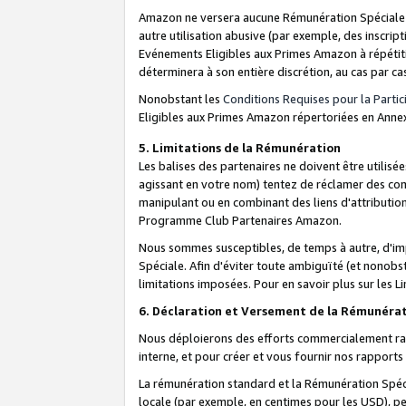
Amazon ne versera aucune Rémunération Spéciale dè
autre utilisation abusive (par exemple, des inscript
Evénements Eligibles aux Primes Amazon à répétiti
déterminera à son entière discrétion, au cas par ca
Nonobstant les
Conditions Requises pour la Parti
Eligibles aux Primes Amazon répertoriées en Anne
5. Limitations de la Rémunération
Les balises des partenaires ne doivent être utili
agissant en votre nom) tentez de réclamer des co
manipulant ou en combinant des liens d'attributi
Programme Club Partenaires Amazon.
Nous sommes susceptibles, de temps à autre, d'imp
Spéciale. Afin d'éviter toute ambiguïté (et nonob
limitations imposées. Pour en savoir plus sur les Li
6. Déclaration et Versement de la Rémunéra
Nous déploierons des efforts commercialement rai
interne, et pour créer et vous fournir nos rappor
La rémunération standard et la Rémunération Spéci
locale (par exemple, en centimes pour les USD), pe