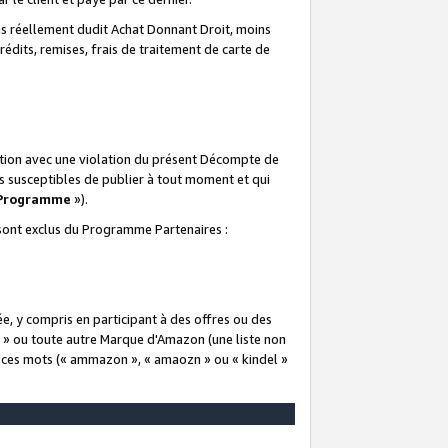
 réellement dudit Achat Donnant Droit, moins
rédits, remises, frais de traitement de carte de
elation avec une violation du présent Décompte de
s susceptibles de publier à tout moment et qui
 Programme
»).
t sont exclus du Programme Partenaires :
e, y compris en participant à des offres ou des
e » ou toute autre Marque d'Amazon (une liste non
e ces mots (« ammazon », « amaozn » ou « kindel »