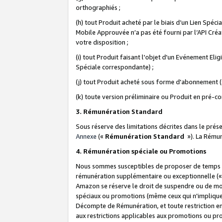
orthographiés ;
(h) tout Produit acheté par le biais d’un Lien Spéc
Mobile Approuvée n’a pas été fourni par l’API Créat
votre disposition ;
(i) tout Produit faisant l'objet d'un Evénement El
Spéciale correspondante) ;
(j) tout Produit acheté sous forme d'abonnement (s
(k) toute version préliminaire ou Produit en pré-c
3. Rémunération Standard
Sous réserve des limitations décrites dans le pré
Annexe
(«
Rémunération Standard
»). La Rému
4. Rémunération spéciale ou Promotions
Nous sommes susceptibles de proposer de temps à
rémunération supplémentaire ou exceptionnelle (
Amazon se réserve le droit de suspendre ou de mo
spéciaux ou promotions (même ceux qui n'impliquent
Décompte de Rémunération, et toute restriction e
aux restrictions applicables aux promotions ou p