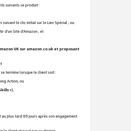
ts suivants se produit :
vant le clic initial sur le Lien Spécial ; ou
ir d'un Site d'Amazon ; et
te Amazon UK sur amazon.co.uk et proposant
et
e termine lorsque le client soit :
ping Action, ou
kills
»),
it au plus tard 89 jours après son engagement
 le client et payé par ce dernier.