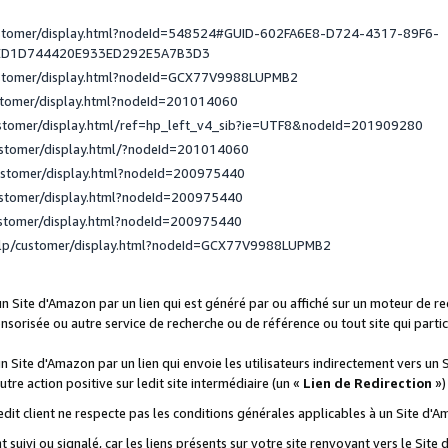
ustomer/display.html?nodeId=548524#GUID-602FA6E8-D724-4317-89F6-
ED1D744420E933ED292E5A7B3D3
ustomer/display.html?nodeId=GCX77V9988LUPMB2
stomer/display.html?nodeId=201014060
ustomer/display.html/ref=hp_left_v4_sib?ie=UTF8&nodeId=201909280
ustomer/display.html/?nodeId=201014060
ustomer/display.html?nodeId=200975440
ustomer/display.html?nodeId=200975440
ustomer/display.html?nodeId=200975440
elp/customer/display.html?nodeId=GCX77V9988LUPMB2
 un Site d'Amazon par un lien qui est généré par ou affiché sur un moteur de 
onsorisée ou autre service de recherche ou de référence ou tout site qui part
un Site d'Amazon par un lien qui envoie les utilisateurs indirectement vers un 
autre action positive sur ledit site intermédiaire (un «
Lien de Redirection
»)
 ledit client ne respecte pas les conditions générales applicables à un Site d'
t suivi ou signalé, car les liens présents sur votre site renvoyant vers le Si