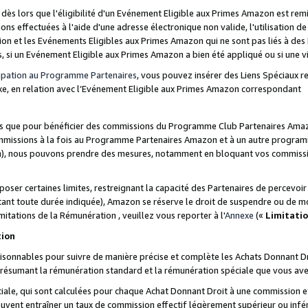
s lors que l'éligibilité d'un Evénement Eligible aux Primes Amazon est remis
ions effectuées à l'aide d'une adresse électronique non valide, l'utilisation d
on et les Evénements Eligibles aux Primes Amazon qui ne sont pas liés à des 
s, si un Evénement Eligible aux Primes Amazon a bien été appliqué ou si une vio
cipation au Programme Partenaires
, vous pouvez insérer des Liens Spéciaux 
xe, en relation avec l’Evénement Eligible aux Primes Amazon correspondant
sées que pour bénéficier des commissions du Programme Club Partenaires Amaz
mmissions à la fois au Programme Partenaires Amazon et à un autre programme
on), nous pouvons prendre des mesures, notamment en bloquant vos commission
oser certaines limites, restreignant la capacité des Partenaires de percevo
stant toute durée indiquée), Amazon se réserve le droit de suspendre ou de m
mitations de la Rémunération , veuillez vous reporter à l'
Annexe
(«
Limitati
tion
sonnables pour suivre de manière précise et complète les Achats Donnant Dro
ts résumant la rémunération standard et la rémunération spéciale que vous av
ale, qui sont calculées pour chaque Achat Donnant Droit à une commission e
uvent entraîner un taux de commission effectif légèrement supérieur ou infér