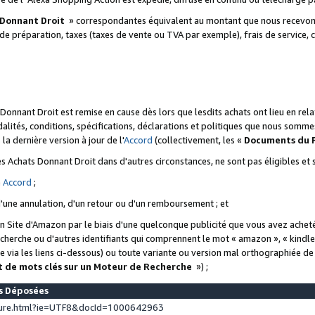
 Donnant Droit
» correspondantes équivalent au montant que nous recevons
 de préparation, taxes (taxes de vente ou TVA par exemple), frais de service, c
s Donnant Droit est remise en cause dès lors que lesdits achats ont lieu en r
lités, conditions, spécifications, déclarations et politiques que nous somme
a dernière version à jour de l'
Accord
(collectivement, les «
Documents du
 des Achats Donnant Droit dans d'autres circonstances, ne sont pas éligibles e
e
Accord
;
d'une annulation, d'un retour ou d'un remboursement ; et
 un Site d'Amazon par le biais d'une quelconque publicité que vous avez acheté
cherche ou d'autres identifiants qui comprennent le mot « amazon », « kindl
 via les liens ci-dessous) ou toute variante ou version mal orthographiée d
t de mots clés sur un Moteur de Recherche
») ;
es Déposées
ture.html?ie=UTF8&docId=1000642963