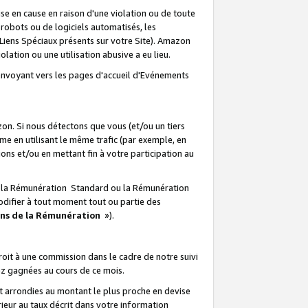
e en cause en raison d'une violation ou de toute
e robots ou de logiciels automatisés, les
Liens Spéciaux présents sur votre Site). Amazon
lation ou une utilisation abusive a eu lieu.
renvoyant vers les pages d'accueil d'Evénements
on. Si nous détectons que vous (et/ou un tiers
 en utilisant le même trafic (par exemple, en
s et/ou en mettant fin à votre participation au
ir la Rémunération Standard ou la Rémunération
odifier à tout moment tout ou partie des
ons de la Rémunération
»).
it à une commission dans le cadre de notre suivi
ez gagnées au cours de ce mois.
t arrondies au montant le plus proche en devise
ieur au taux décrit dans votre information