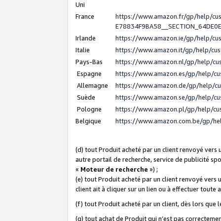
Uni
France
https://www.amazon.fr/gp/help/c
E78834F9BA58__SECTION_64DE0
Irlande
https://www.amazon.ie/gp/help/c
Italie
https://www.amazon.it/gp/help/cu
Pays-Bas
https://www.amazon.nl/gp/help/c
Espagne
https://www.amazon.es/gp/help/c
Allemagne
https://www.amazon.de/gp/help/c
Suède
https://www.amazon.se/gp/help/c
Pologne
https://www.amazon.pl/gp/help/c
Belgique
https://www.amazon.com.be/gp/h
(d) tout Produit acheté par un client renvoyé vers
autre portail de recherche, service de publicité sp
«
Moteur de recherche
») ;
(e) tout Produit acheté par un client renvoyé vers 
client ait à cliquer sur un lien ou à effectuer toute 
(f) tout Produit acheté par un client, dès lors que
(g) tout achat de Produit qui n’est pas correctemen