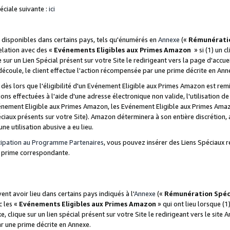
ciale suivante :
ici
disponibles dans certains pays, tels qu'énumérés en
Annexe
(«
Rémunérati
relation avec des «
Evénements Eligibles aux Primes Amazon
» si (1) un c
 sur un Lien Spécial présent sur votre Site le redirigeant vers la page d'acc
 découle, le client effectue l'action récompensée par une prime décrite en Ann
s lors que l'éligibilité d'un Evénement Eligible aux Primes Amazon est remis
ions effectuées à l'aide d'une adresse électronique non valide, l'utilisation d
nement Eligible aux Primes Amazon, les Evénement Eligible aux Primes Amazo
ciaux présents sur votre Site). Amazon déterminera à son entière discrétion, 
ne utilisation abusive a eu lieu.
cipation au Programme Partenaires
, vous pouvez insérer des Liens Spéciaux r
la prime correspondante.
t avoir lieu dans certains pays indiqués à l'
Annexe
(«
Rémunération Spéc
c les «
Evénements Eligibles aux Primes Amazon
» qui ont lieu lorsque (1)
 clique sur un lien spécial présent sur votre Site le redirigeant vers le site 
ar une prime décrite en Annexe.