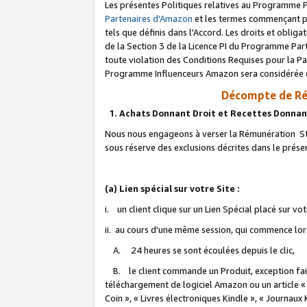
Les présentes Politiques relatives au Programme P
Partenaires d'Amazon
et les termes commençant pa
tels que définis dans l'Accord. Les droits et oblig
de la Section 3 de la Licence PI du Programme Parte
toute violation des Conditions Requises pour la Pa
Programme Influenceurs Amazon sera considérée co
Décompte de Ré
1. Achats Donnant Droit et Recettes Donnan
Nous nous engageons à verser la Rémunération Sta
sous réserve des exclusions décrites dans le prés
(a) Lien spécial sur votre Site :
i. un client clique sur un Lien Spécial placé sur vo
ii. au cours d'une même session, qui commence lorsq
A. 24 heures se sont écoulées depuis le clic,
B. le client commande un Produit, exception faite
téléchargement de logiciel Amazon ou un article «
Coin », « Livres électroniques Kindle », « Journaux