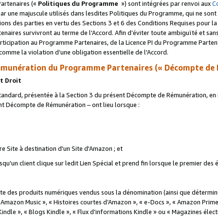
artenaires («
Politiques du Programme
») sont intégrées par renvoi aux
C
r une majuscule utilisés dans lesdites Politiques du Programme, qui ne sont 
ations des parties en vertu des Sections 3 et 6 des Conditions Requises pour l
naires survivront au terme de l'Accord. Afin d’éviter toute ambiguïté et sans l
rticipation au Programme Partenaires, de la Licence PI du Programme Partenai
mme la violation d’une obligation essentielle de l'Accord.
munération du Programme Partenaires (« Décompte de 
t Droit
ndard, présentée à la Section 3 du présent Décompte de Rémunération, en r
ent Décompte de Rémunération – ont lieu lorsque :
tre Site à destination d'un Site d'Amazon ; et
u'un client clique sur ledit Lien Spécial et prend fin lorsque le premier des
 des produits numériques vendus sous la dénomination (ainsi que déterminé 
 Amazon Music », « Histoires courtes d’Amazon », « e-Docs », « Amazon Prim
 Kindle », « Blogs Kindle », « Flux d’informations Kindle » ou « Magazines éle