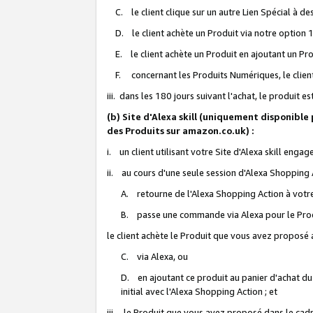
C. le client clique sur un autre Lien Spécial à de
D. le client achète un Produit via notre option 1-
E. le client achète un Produit en ajoutant un Produ
F. concernant les Produits Numériques, le client 
iii. dans les 180 jours suivant l'achat, le produit e
(b) Site d'Alexa skill (uniquement disponible
des Produits sur amazon.co.uk) :
i. un client utilisant votre Site d'Alexa skill enga
ii. au cours d'une seule session d'Alexa Shopping 
A. retourne de l'Alexa Shopping Action à votre
B. passe une commande via Alexa pour le Prod
le client achète le Produit que vous avez proposé a
C. via Alexa, ou
D. en ajoutant ce produit au panier d'achat du
initial avec l'Alexa Shopping Action ; et
iii. le Produit que vous avez proposé dans le cadre