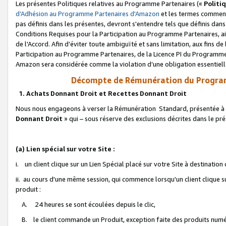
Les présentes Politiques relatives au Programme Partenaires («
Politi
d’Adhésion au Programme Partenaires d'Amazon
et les termes commenç
pas définis dans les présentes, devront s'entendre tels que définis dans 
Conditions Requises pour la Participation au Programme Partenaires, ai
de l'Accord. Afin d’éviter toute ambiguïté et sans limitation, aux fins de
Participation au Programme Partenaires, de la Licence PI du Programme 
Amazon sera considérée comme la violation d’une obligation essentielle
Décompte de Rémunération du Program
1. Achats Donnant Droit et Recettes Donnant Droit
Nous nous engageons à verser la Rémunération Standard, présentée à l
Donnant Droit
» qui – sous réserve des exclusions décrites dans le p
(a) Lien spécial sur votre Site :
i. un client clique sur un Lien Spécial placé sur votre Site à destination
ii. au cours d'une même session, qui commence lorsqu'un client clique s
produit :
A. 24 heures se sont écoulées depuis le clic,
B. le client commande un Produit, exception faite des produits numéri