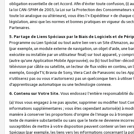
obligation essentielle de cet Accord. Afin d’éviter toute confusion, (i) a
la loi CAN-SPAM de 2003, la Loi sur la Protection des Consommateurs s
toute loi analogue ou ultérieure), vous êtes l’« Expéditeur » de chaque 
législation, ainsi que les normes et bonnes pratiques en vigueur du s
Partenaires.
5. Partage de Liens Spéciaux par le Biais de Logiciels et de Pér
Programme ou Lien Spécial ou tout autre lien vers un Site d'Amazon, au su
(par exemple, un module externe de navigation, un objet d'aide, une ba
exécutée ou installée par un utilisateur final) sur tout appareil, y comp
(autre qu'une Application Mobile Approuvée); ou (b) tout boîtier-décod
télévision par câble ou satellite, un lecteur de flux vidéo en continu, un
exemple, GoogleTV, Bravia de Sony, Viera Cast de Panasonic ou les Appli
n’utiliserez pas ou vous n’autoriserez pas un quelconque tiers à utili
d'apprentissage automatique ou une technologie connexe.
6. Contenu sur Votre Site.
Vous endossez l'entière responsabilité du
(a) Vous vous engagez à ne pas ajouter, supprimer ou modifier tout Co
informations supplémentaires ; vous êtes cependant autorisé(e) à modi
manière à conserver les proportions d’origine de l’image ou à tronquer
texte de manière substantielle ou sans que le texte ne devienne incorr
susceptibles de mettre à votre disposition peuvent contenir un lien ver
Spéciaux (par exemple, les liens vers les informations concernant la poli