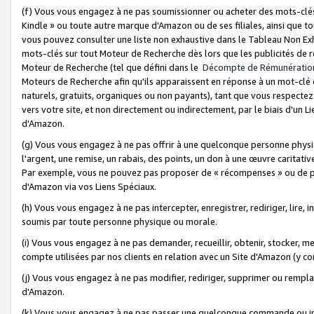
(f) Vous vous engagez à ne pas soumissionner ou acheter des mots-clés,
Kindle » ou toute autre marque d'Amazon ou de ses filiales, ainsi que t
vous pouvez consulter une liste non exhaustive dans le Tableau Non Ex
mots-clés sur tout Moteur de Recherche dès lors que les publicités de 
Moteur de Recherche (tel que défini dans le
Décompte de Rémunératio
Moteurs de Recherche afin qu'ils apparaissent en réponse à un mot-clé o
naturels, gratuits, organiques ou non payants), tant que vous respectez 
vers votre site, et non directement ou indirectement, par le biais d'un Li
d'Amazon.
(g) Vous vous engagez à ne pas offrir à une quelconque personne physi
l'argent, une remise, un rabais, des points, un don à une œuvre caritativ
Par exemple, vous ne pouvez pas proposer de « récompenses » ou de p
d'Amazon via vos Liens Spéciaux.
(h) Vous vous engagez à ne pas intercepter, enregistrer, rediriger, lire
soumis par toute personne physique ou morale.
(i) Vous vous engagez à ne pas demander, recueillir, obtenir, stocker, 
compte utilisées par nos clients en relation avec un Site d'Amazon (y c
(j) Vous vous engagez à ne pas modifier, rediriger, supprimer ou rempla
d'Amazon.
(k) Vous vous engagez à ne pas passer une quelconque commande ou init