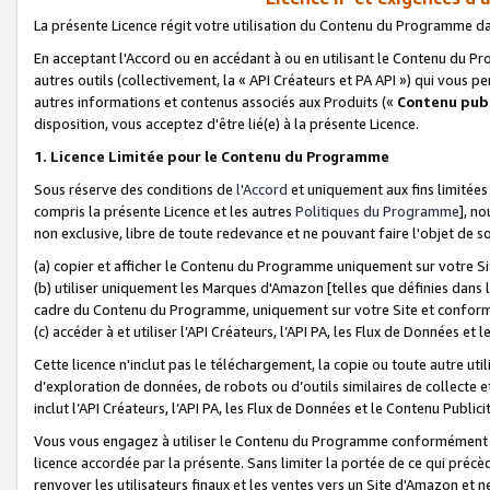
La présente Licence régit votre utilisation du Contenu du Programme d
En acceptant l'Accord ou en accédant à ou en utilisant le Contenu du P
autres outils (collectivement, la «
API Créateurs et PA API
») qui vous pe
autres informations et contenus associés aux Produits («
Contenu publ
disposition, vous acceptez d'être lié(e) à la présente Licence.
1. Licence Limitée pour le Contenu du Programme
Sous réserve des conditions de
l'Accord
et uniquement aux fins limitées
compris la présente Licence et les autres
Politiques du Programme
], n
non exclusive, libre de toute redevance et ne pouvant faire l'objet de so
(a) copier et afficher le Contenu du Programme uniquement sur votre Si
(b) utiliser uniquement les Marques d'Amazon [telles que définies dans 
cadre du Contenu du Programme, uniquement sur votre Site et confo
(c) accéder à et utiliser l’API Créateurs, l’API PA, les Flux de Données e
Cette licence n'inclut pas le téléchargement, la copie ou toute autre util
d’exploration de données, de robots ou d’outils similaires de collecte
inclut l’API Créateurs, l’API PA, les Flux de Données et le Contenu Publici
Vous vous engagez à utiliser le Contenu du Programme conformément a
licence accordée par la présente. Sans limiter la portée de ce qui pré
renvoyer les utilisateurs finaux et les ventes vers un Site d'Amazon et