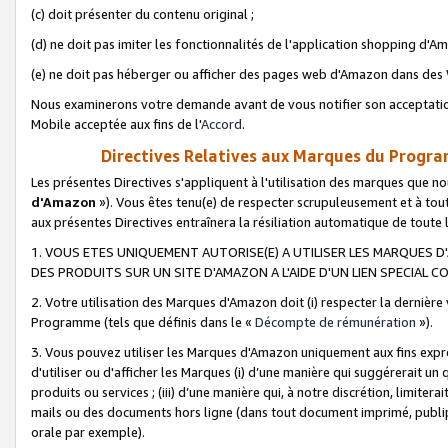
(c) doit présenter du contenu original ;
(d) ne doit pas imiter les fonctionnalités de l'application shopping d'Am
(e) ne doit pas héberger ou afficher des pages web d'Amazon dans de
Nous examinerons votre demande avant de vous notifier son acceptatio
Mobile acceptée aux fins de l'
Accord
.
Directives Relatives aux Marques du Progra
Les présentes Directives s'appliquent à l'utilisation des marques que
d'Amazon
»). Vous êtes tenu(e) de respecter scrupuleusement et à tou
aux présentes Directives entraînera la résiliation automatique de toute
1. VOUS ETES UNIQUEMENT AUTORISE(E) A UTILISER LES MARQUES D'
DES PRODUITS SUR UN SITE D'AMAZON A L'AIDE D'UN LIEN SPECIAL 
2. Votre utilisation des Marques d'Amazon doit (i) respecter la dernière
Programme (tels que définis dans le «
Décompte de rémunération
»).
3. Vous pouvez utiliser les Marques d'Amazon uniquement aux fins expr
d'utiliser ou d'afficher les Marques (i) d’une manière qui suggérerait un
produits ou services ; (iii) d’une manière qui, à notre discrétion, limit
mails ou des documents hors ligne (dans tout document imprimé, publip
orale par exemple).