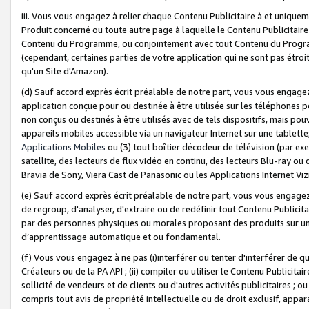
iii. Vous vous engagez à relier chaque Contenu Publicitaire à et uniqu
Produit concerné ou toute autre page à laquelle le Contenu Publicitaire
Contenu du Programme, ou conjointement avec tout Contenu du Programm
(cependant, certaines parties de votre application qui ne sont pas étroi
qu'un Site d'Amazon).
(d) Sauf accord exprès écrit préalable de notre part, vous vous engagez à
application conçue pour ou destinée à être utilisée sur les téléphones p
non conçus ou destinés à être utilisés avec de tels dispositifs, mais pouv
appareils mobiles accessible via un navigateur Internet sur une tablett
Applications Mobiles
ou (3) tout boîtier décodeur de télévision (par ex
satellite, des lecteurs de flux vidéo en continu, des lecteurs Blu-ray o
Bravia de Sony, Viera Cast de Panasonic ou les Applications Internet Viz
(e) Sauf accord exprès écrit préalable de notre part, vous vous engagez 
de regroup, d'analyser, d'extraire ou de redéfinir tout Contenu Publicitai
par des personnes physiques ou morales proposant des produits sur un
d’apprentissage automatique et ou fondamental.
(f) Vous vous engagez à ne pas (i)interférer ou tenter d'interférer de 
Créateurs ou de la PA API ; (ii) compiler ou utiliser le Contenu Publicita
sollicité de vendeurs et de clients ou d'autres activités publicitaires ; ou (
compris tout avis de propriété intellectuelle ou de droit exclusif, appar