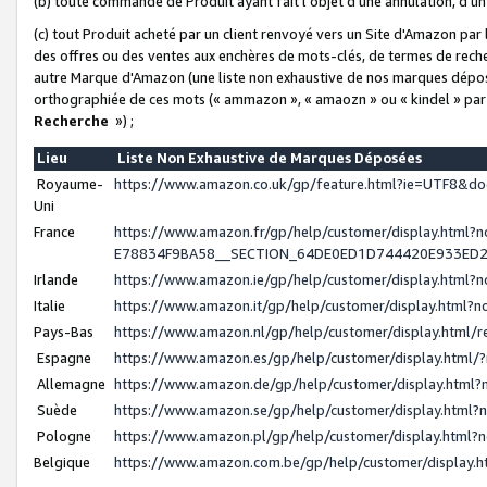
(b) toute commande de Produit ayant fait l'objet d'une annulation, d'u
(c) tout Produit acheté par un client renvoyé vers un Site d'Amazon par
des offres ou des ventes aux enchères de mots-clés, de termes de reche
autre Marque d'Amazon (une liste non exhaustive de nos marques déposée
orthographiée de ces mots (« ammazon », « amaozn » ou « kindel » par
Recherche
») ;
Lieu
Liste Non Exhaustive de Marques Déposées
Royaume-
https://www.amazon.co.uk/gp/feature.html?ie=UTF8&
Uni
France
https://www.amazon.fr/gp/help/customer/display.ht
E78834F9BA58__SECTION_64DE0ED1D744420E933ED
Irlande
https://www.amazon.ie/gp/help/customer/display.htm
Italie
https://www.amazon.it/gp/help/customer/display.html
Pays-Bas
https://www.amazon.nl/gp/help/customer/display.html
Espagne
https://www.amazon.es/gp/help/customer/display.html
Allemagne
https://www.amazon.de/gp/help/customer/display.htm
Suède
https://www.amazon.se/gp/help/customer/display.htm
Pologne
https://www.amazon.pl/gp/help/customer/display.html
Belgique
https://www.amazon.com.be/gp/help/customer/displa