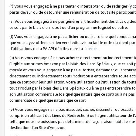
(r) Vous vous engagez à ne pas tenter d'intercepter ou de rediriger (y comp
partir de/sur ou de détourner une rémunération de tout site participa
(s) Vous vous engagez à ne pas générer artificiellement des clics ou de
ce soit par le biais d'un robot ou d'un programme logiciel ou autre.
(t) Vous vous engagez à ne pas afficher ou utiliser d’une quelconque man
que vous ayez obtenu un lien vers ledit avis ou ladite note du client par
d’utilisations de la PA API décrites dans la
Licence
.
(u) Vous vous engagez à ne pas acheter directement ou indirectement t
Eligible aux primes Amazon par le biais des Liens Spéciaux, que ce soit 
morale et vous vous engagez à ne pas autoriser, demander ou encourager
directement ou indirectement tout Produit ou à entreprendre toute acti
que ce soit pour leur utilisation, votre utilisation ou l'utilisation de
tout Produit par le biais des Liens Spéciaux ou à ne pas entreprendre t
son utilisation commerciale (de quelque nature que ce soit) ou à ne pas o
commerciale de quelque nature que ce soit.
(v) Vous vous engagez à ne pas masquer, cacher, dissimuler ou occulter 
compris en utilisant des Liens de Redirection) ou l'agent utilisateur de 
telle que nous ne puissions pas déterminer de façon raisonnable le site ou
destination d'un Site d'Amazon.