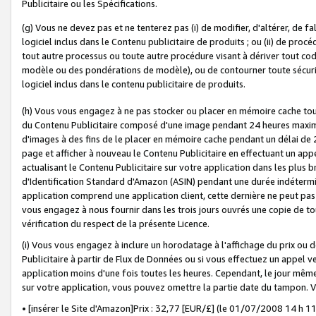
Publicitaire ou les Spécifications.
(g) Vous ne devez pas et ne tenterez pas (i) de modifier, d'altérer, de f
logiciel inclus dans le Contenu publicitaire de produits ; ou (ii) de proc
tout autre processus ou toute autre procédure visant à dériver tout c
modèle ou des pondérations de modèle), ou de contourner toute sécurité a
logiciel inclus dans le contenu publicitaire de produits.
(h) Vous vous engagez à ne pas stocker ou placer en mémoire cache tou
du Contenu Publicitaire composé d'une image pendant 24 heures maxim
d'images à des fins de le placer en mémoire cache pendant un délai de
page et afficher à nouveau le Contenu Publicitaire en effectuant un app
actualisant le Contenu Publicitaire sur votre application dans les plus 
d'Identification Standard d'Amazon (ASIN) pendant une durée indéterminé
application comprend une application client, cette dernière ne peut pa
vous engagez à nous fournir dans les trois jours ouvrés une copie de tou
vérification du respect de la présente Licence.
(i) Vous vous engagez à inclure un horodatage à l'affichage du prix ou 
Publicitaire à partir de Flux de Données ou si vous effectuez un appel ve
application moins d'une fois toutes les heures. Cependant, le jour même
sur votre application, vous pouvez omettre la partie date du tampon.
• [insérer le Site d'Amazon]Prix : 32,77 [EUR/£] (le 01/07/2008 14 h 11 