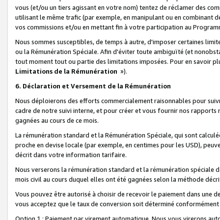
vous (et/ou un tiers agissant en votre nom) tentez de réclamer des c
utilisant le même trafic (par exemple, en manipulant ou en combinant 
vos commissions et/ou en mettant fin à votre participation au Progra
Nous sommes susceptibles, de temps à autre, d'imposer certaines limit
ou la Rémunération Spéciale. Afin d'éviter toute ambiguïté (et nonobst
tout moment tout ou partie des limitations imposées. Pour en savoir plus
Limitations de la Rémunération
»).
6. Déclaration et Versement de la Rémunération
Nous déploierons des efforts commercialement raisonnables pour suivr
cadre de notre suivi interne, et pour créer et vous fournir nos rapport
gagnées au cours de ce mois.
La rémunération standard et la Rémunération Spéciale, qui sont calcul
proche en devise locale (par exemple, en centimes pour les USD), peuve
décrit dans votre information tarifaire.
Nous verserons la rémunération standard et la rémunération spéciale da
mois civil au cours duquel elles ont été gagnées selon la méthode décr
Vous pouvez être autorisé à choisir de recevoir le paiement dans une dev
vous acceptez que le taux de conversion soit déterminé conformément
Option 1 : Paiement par virement automatique.
Nous vous virerons aut