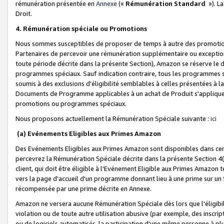
rémunération présentée en
Annexe
(«
Rémunération Standard
»). L
Droit.
4. Rémunération spéciale ou Promotions
Nous sommes susceptibles de proposer de temps à autre des promotion
Partenaires de percevoir une rémunération supplémentaire ou exceptio
toute période décrite dans la présente Section), Amazon se réserve le
programmes spéciaux. Sauf indication contraire, tous les programmes s
soumis à des exclusions d'éligibilité semblables à celles présentées à 
Documents de Programme applicables à un achat de Produit s'appliquera
promotions ou programmes spéciaux.
Nous proposons actuellement la Rémunération Spéciale suivante :
ici
(a) Evénements Eligibles aux Primes Amazon
Des Evénements Eligibles aux Primes Amazon sont disponibles dans cer
percevrez la Rémunération Spéciale décrite dans la présente Section 4(
client, qui doit être éligible à l'Evénement Eligible aux Primes Amazon te
vers la page d'accueil d'un programme donnant lieu à une prime sur un Si
récompensée par une prime décrite en Annexe.
Amazon ne versera aucune Rémunération Spéciale dès lors que l'éligibi
violation ou de toute autre utilisation abusive (par exemple, des inscrip
ou de logiciels automatisés, la participation d'une même personne à p