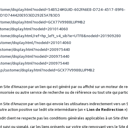
ustomer/display.html?nodeId=548524#GUID-602FA6E8-D724-4317-89F6-
ED1D744420E933ED292E5A7B3D3
ustomer/display.html?nodeId=GCX77V9988LUPMB2
stomer/display.html?nodeId=201014060
ustomer/display.html/ref=hp_left_v4_sib?ie=UTF8&nodeId=201909280
ustomer/display.html/?nodeId=201014060
ustomer/display.html?nodeId=200975440
ustomer/display.html?nodeId=200975440
ustomer/display.html?nodeId=200975440
elp/customer/display.html?nodeId=GCX77V9988LUPMB2
 un Site d'Amazon par un lien qui est généré par ou affiché sur un moteur de 
onsorisée ou autre service de recherche ou de référence ou tout site qui part
un Site d'Amazon par un lien qui envoie les utilisateurs indirectement vers un 
autre action positive sur ledit site intermédiaire (un «
Lien de Redirection
»)
 ledit client ne respecte pas les conditions générales applicables à un Site d'
t suivi ou signalé, car les liens présents sur votre site renvoyant vers le Si