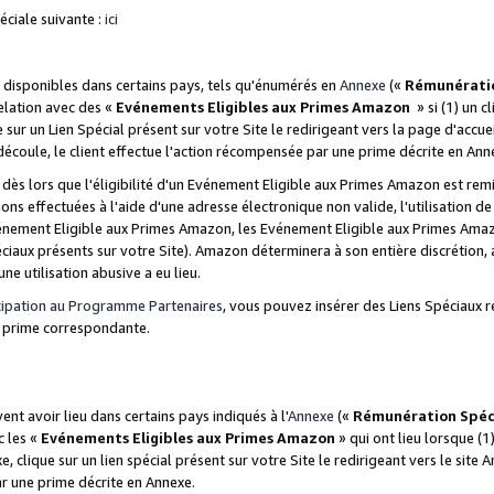
ciale suivante :
ici
disponibles dans certains pays, tels qu'énumérés en
Annexe
(«
Rémunérati
relation avec des «
Evénements Eligibles aux Primes Amazon
» si (1) un c
 sur un Lien Spécial présent sur votre Site le redirigeant vers la page d'acc
 découle, le client effectue l'action récompensée par une prime décrite en Ann
s lors que l'éligibilité d'un Evénement Eligible aux Primes Amazon est remis
ions effectuées à l'aide d'une adresse électronique non valide, l'utilisation d
nement Eligible aux Primes Amazon, les Evénement Eligible aux Primes Amazo
ciaux présents sur votre Site). Amazon déterminera à son entière discrétion, 
ne utilisation abusive a eu lieu.
cipation au Programme Partenaires
, vous pouvez insérer des Liens Spéciaux r
la prime correspondante.
t avoir lieu dans certains pays indiqués à l'
Annexe
(«
Rémunération Spéc
c les «
Evénements Eligibles aux Primes Amazon
» qui ont lieu lorsque (1)
 clique sur un lien spécial présent sur votre Site le redirigeant vers le site 
ar une prime décrite en Annexe.