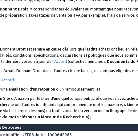
 Donnant Droit
» correspondantes équivalent au montant que nous recevons
 de préparation, taxes (taxes de vente ou TVA par exemple), frais de service, c
s Donnant Droit est remise en cause dès lors que lesdits achats ont lieu en r
lités, conditions, spécifications, déclarations et politiques que nous somme
a dernière version à jour de l'
Accord
(collectivement, les «
Documents du
 des Achats Donnant Droit dans d'autres circonstances, ne sont pas éligibles e
e
Accord
;
d'une annulation, d'un retour ou d'un remboursement ; et
 un Site d'Amazon par le biais d'une quelconque publicité que vous avez acheté
cherche ou d'autres identifiants qui comprennent le mot « amazon », « kindl
 via les liens ci-dessous) ou toute variante ou version mal orthographiée d
t de mots clés sur un Moteur de Recherche
») ;
es Déposées
ture.html?ie=UTF8&docId=1000642963