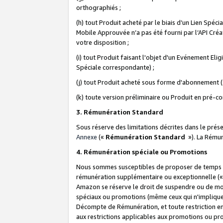
orthographiés ;
(h) tout Produit acheté par le biais d’un Lien Spéc
Mobile Approuvée n’a pas été fourni par l’API Créat
votre disposition ;
(i) tout Produit faisant l'objet d'un Evénement El
Spéciale correspondante) ;
(j) tout Produit acheté sous forme d'abonnement (s
(k) toute version préliminaire ou Produit en pré-c
3. Rémunération Standard
Sous réserve des limitations décrites dans le pré
Annexe
(«
Rémunération Standard
»). La Rému
4. Rémunération spéciale ou Promotions
Nous sommes susceptibles de proposer de temps à
rémunération supplémentaire ou exceptionnelle (
Amazon se réserve le droit de suspendre ou de mo
spéciaux ou promotions (même ceux qui n'impliquent
Décompte de Rémunération, et toute restriction e
aux restrictions applicables aux promotions ou p