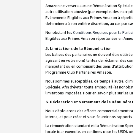
Amazon ne versera aucune Rémunération Spéciale dè
autre utilisation abusive (par exemple, des inscript
Evénements Eligibles aux Primes Amazon à répétiti
déterminera à son entière discrétion, au cas par ca
Nonobstant les
Conditions Requises pour la Parti
Eligibles aux Primes Amazon répertoriées en Anne
5. Limitations de la Rémunération
Les balises des partenaires ne doivent être utili
agissant en votre nom) tentez de réclamer des co
manipulant ou en combinant des liens d'attributi
Programme Club Partenaires Amazon.
Nous sommes susceptibles, de temps à autre, d'imp
Spéciale. Afin d'éviter toute ambiguïté (et nonob
limitations imposées. Pour en savoir plus sur les Li
6. Déclaration et Versement de la Rémunéra
Nous déploierons des efforts commercialement rai
interne, et pour créer et vous fournir nos rappor
La rémunération standard et la Rémunération Spéci
locale (par exemple, en centimes pour les USD), pe