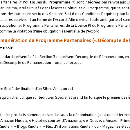
artenaires («
Politiques du Programme
») sont intégrées par renvoi aux
C
r une majuscule utilisés dans lesdites Politiques du Programme, qui ne sont 
ations des parties en vertu des Sections 3 et 6 des Conditions Requises pour l
naires survivront au terme de l'Accord. Afin d’éviter toute ambiguïté et sans l
rticipation au Programme Partenaires, de la Licence PI du Programme Partenai
mme la violation d’une obligation essentielle de l'Accord.
munération du Programme Partenaires (« Décompte de 
t Droit
ndard, présentée à la Section 3 du présent Décompte de Rémunération, en r
ent Décompte de Rémunération – ont lieu lorsque :
tre Site à destination d'un Site d'Amazon ; et
u'un client clique sur ledit Lien Spécial et prend fin lorsque le premier des
 des produits numériques vendus sous la dénomination (ainsi que déterminé 
 Amazon Music », « Histoires courtes d’Amazon », « e-Docs », « Amazon Prim
 Kindle », « Blogs Kindle », « Flux d’informations Kindle » ou « Magazines éle