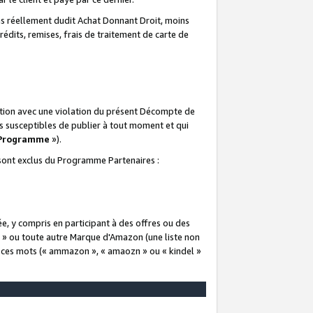
 réellement dudit Achat Donnant Droit, moins
rédits, remises, frais de traitement de carte de
elation avec une violation du présent Décompte de
s susceptibles de publier à tout moment et qui
 Programme
»).
t sont exclus du Programme Partenaires :
e, y compris en participant à des offres ou des
e » ou toute autre Marque d'Amazon (une liste non
e ces mots (« ammazon », « amaozn » ou « kindel »