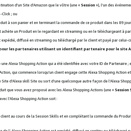
stination d'un Site d'Amazon que le vôtre (une «
Session
»), l'un des événemen
Click ; ou
it à son panier et en terminant la commande de ce produit dans les 89 jours sui
achète un Produit en le regardant en streaming ou en le téléchargeant à part
st expédié, diffusé en streaming ou téléchargé par le client et payé par celui-ci
 pour les partenaires utilisant un identifiant partenaire pour le si
ge une Alexa Shopping Action qui a été identifiée avec votre ID de Partenaire ; 
Action, qui commence lorsqu'un client engage cette Alexa Shopping Action et s
 Site d'Alexa skill Site ou sort d'une quelconque autre façon de l'Alexa Shop
uit que vous avez proposé avec les Alexa Shopping Actions (une «
Session S
vec l'Alexa Shopping Action soit :
 client au cours de la Session Skills et en complétant la commande du Produ
 de l' Alexa Shopping Action est expédié, diffusé en continu ou téléchargé par