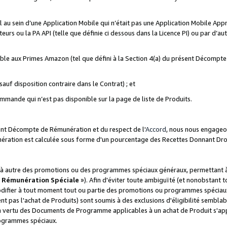
ial au sein d’une Application Mobile qui n’était pas une Application Mobile Ap
eurs ou la PA API (telle que définie ci dessous dans la Licence PI) ou par d’au
igible aux Primes Amazon (tel que défini à la Section 4(a) du présent Décomp
auf disposition contraire dans le Contrat) ; et
ommande qui n’est pas disponible sur la page de liste de Produits.
sent Décompte de Rémunération et du respect de l'
Accord
, nous nous engageo
nération est calculée sous forme d'un pourcentage des Recettes Donnant Dro
 autre des promotions ou des programmes spéciaux généraux, permettant à t
«
Rémunération Spéciale
»). Afin d'éviter toute ambiguïté (et nonobstant t
difier à tout moment tout ou partie des promotions ou programmes spéciaux.
 pas l'achat de Produits) sont soumis à des exclusions d'éligibilité semblabl
n vertu des Documents de Programme applicables à un achat de Produit s'app
rogrammes spéciaux.