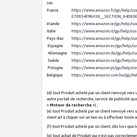
Uni
France
https://www.amazon.fr/gp/help/c
E78834F9BA58__SECTION_64DE0
Irlande
https://www.amazon.ie/gp/help/c
Italie
https://www.amazon.it/gp/help/cu
Pays-Bas
https://www.amazon.nl/gp/help/c
Espagne
https://www.amazon.es/gp/help/c
Allemagne
https://www.amazon.de/gp/help/c
Suède
https://www.amazon.se/gp/help/c
Pologne
https://www.amazon.pl/gp/help/c
Belgique
https://www.amazon.com.be/gp/h
(d) tout Produit acheté par un client renvoyé vers
autre portail de recherche, service de publicité sp
«
Moteur de recherche
») ;
(e) tout Produit acheté par un client renvoyé vers 
client ait à cliquer sur un lien ou à effectuer toute 
(f) tout Produit acheté par un client, dès lors que
(g) tout achat de Produit qui n’est pas correctemen