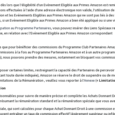
s lors que l'éligibilité d'un Evénement Eligible aux Primes Amazon est remis
ions effectuées à l'aide d'une adresse électronique non valide, l'utilisation d
on et les Evénements Eligibles aux Primes Amazon qui ne sont pas liés à des 
s, si un Evénement Eligible aux Primes Amazon a bien été appliqué ou si une vio
cipation au Programme Partenaires
, vous pouvez insérer des Liens Spéciaux 
xe, en relation avec l’Evénement Eligible aux Primes Amazon correspondant
sées que pour bénéficier des commissions du Programme Club Partenaires Amaz
mmissions à la fois au Programme Partenaires Amazon et à un autre programme
on), nous pouvons prendre des mesures, notamment en bloquant vos commission
oser certaines limites, restreignant la capacité des Partenaires de percevo
stant toute durée indiquée), Amazon se réserve le droit de suspendre ou de m
mitations de la Rémunération , veuillez vous reporter à l'
Annexe
(«
Limitati
tion
sonnables pour suivre de manière précise et complète les Achats Donnant Dro
ts résumant la rémunération standard et la rémunération spéciale que vous av
ale, qui sont calculées pour chaque Achat Donnant Droit à une commission e
uvent entraîner un taux de commission effectif légèrement supérieur ou infér