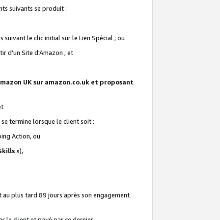
ts suivants se produit :
vant le clic initial sur le Lien Spécial ; ou
ir d'un Site d'Amazon ; et
te Amazon UK sur amazon.co.uk et proposant
et
e termine lorsque le client soit :
ping Action, ou
kills
»),
it au plus tard 89 jours après son engagement
 le client et payé par ce dernier.