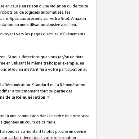
e en cause en raison d'une violation ou de toute
e robots ou de logiciels automatisés, les
Liens Spéciaux présents sur votre Site). Amazon
lation ou une utilisation abusive a eu lieu.
renvoyant vers les pages d'accueil d'Evénements
on. Si nous détectons que vous (et/ou un tiers
 en utilisant le même trafic (par exemple, en
s et/ou en mettant fin à votre participation au
ir la Rémunération Standard ou la Rémunération
odifier à tout moment tout ou partie des
ons de la Rémunération
»).
it à une commission dans le cadre de notre suivi
ez gagnées au cours de ce mois.
t arrondies au montant le plus proche en devise
ieur au taux décrit dans votre information