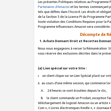
Les présentes Politiques relatives au Programme P
Partenaires d'Amazon
et les termes commençant pa
tels que définis dans l'Accord. Les droits et oblig
de la Section 3 de la Licence PI du Programme Parte
toute violation des Conditions Requises pour la Pa
Programme Influenceurs Amazon sera considérée co
Décompte de Ré
1. Achats Donnant Droit et Recettes Donnan
Nous nous engageons à verser la Rémunération Sta
sous réserve des exclusions décrites dans le prés
(a) Lien spécial sur votre Site :
i. un client clique sur un Lien Spécial placé sur vo
ii. au cours d'une même session, qui commence lorsq
A. 24 heures se sont écoulées depuis le clic,
B. le client commande un Produit, exception faite
téléchargement de logiciel Amazon ou un article «
Coin », « Livres électroniques Kindle », « Journaux