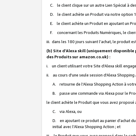
C. le client clique sur un autre Lien Spécial à de
D. le client achète un Produit via notre option 1-
E. le client achète un Produit en ajoutant un Produ
F. concernant les Produits Numériques, le client 
iii. dans les 180 jours suivant l'achat, le produit e
(b) Site d'Alexa skill (uniquement disponible
des Produits sur amazon.co.uk) :
i. un client utilisant votre Site d'Alexa skill enga
ii. au cours d'une seule session d'Alexa Shopping 
A. retourne de l'Alexa Shopping Action à votre
B. passe une commande via Alexa pour le Prod
le client achète le Produit que vous avez proposé a
C. via Alexa, ou
D. en ajoutant ce produit au panier d'achat du
initial avec l'Alexa Shopping Action ; et
iii. le Produit que vous avez proposé dans le cadre