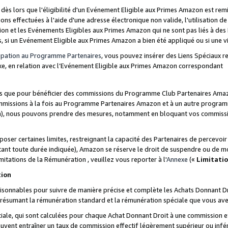
s lors que l'éligibilité d'un Evénement Eligible aux Primes Amazon est remis
ions effectuées à l'aide d'une adresse électronique non valide, l'utilisation d
on et les Evénements Eligibles aux Primes Amazon qui ne sont pas liés à des 
s, si un Evénement Eligible aux Primes Amazon a bien été appliqué ou si une vio
cipation au Programme Partenaires
, vous pouvez insérer des Liens Spéciaux 
xe, en relation avec l’Evénement Eligible aux Primes Amazon correspondant
sées que pour bénéficier des commissions du Programme Club Partenaires Amaz
mmissions à la fois au Programme Partenaires Amazon et à un autre programme
on), nous pouvons prendre des mesures, notamment en bloquant vos commission
oser certaines limites, restreignant la capacité des Partenaires de percevo
stant toute durée indiquée), Amazon se réserve le droit de suspendre ou de m
mitations de la Rémunération , veuillez vous reporter à l'
Annexe
(«
Limitati
tion
sonnables pour suivre de manière précise et complète les Achats Donnant Dro
ts résumant la rémunération standard et la rémunération spéciale que vous av
ale, qui sont calculées pour chaque Achat Donnant Droit à une commission e
uvent entraîner un taux de commission effectif légèrement supérieur ou infér