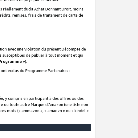
 réellement dudit Achat Donnant Droit, moins
rédits, remises, frais de traitement de carte de
elation avec une violation du présent Décompte de
s susceptibles de publier à tout moment et qui
 Programme
»).
t sont exclus du Programme Partenaires :
e, y compris en participant à des offres ou des
e » ou toute autre Marque d'Amazon (une liste non
e ces mots (« ammazon », « amaozn » ou « kindel »