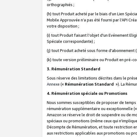
orthographiés ;
(h) tout Produit acheté par le biais d’un Lien Spéc
Mobile Approuvée n’a pas été fourni par l’API Créat
votre disposition ;
(i) tout Produit faisant l'objet d'un Evénement El
Spéciale correspondante) ;
(j) tout Produit acheté sous forme d'abonnement (s
(k) toute version préliminaire ou Produit en pré-c
3. Rémunération Standard
Sous réserve des limitations décrites dans le pré
Annexe
(«
Rémunération Standard
»). La Rému
4. Rémunération spéciale ou Promotions
Nous sommes susceptibles de proposer de temps à
rémunération supplémentaire ou exceptionnelle (
Amazon se réserve le droit de suspendre ou de mo
spéciaux ou promotions (même ceux qui n'impliquent
Décompte de Rémunération, et toute restriction e
aux restrictions applicables aux promotions ou p