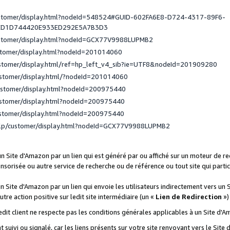
ustomer/display.html?nodeId=548524#GUID-602FA6E8-D724-4317-89F6-
ED1D744420E933ED292E5A7B3D3
ustomer/display.html?nodeId=GCX77V9988LUPMB2
stomer/display.html?nodeId=201014060
ustomer/display.html/ref=hp_left_v4_sib?ie=UTF8&nodeId=201909280
ustomer/display.html/?nodeId=201014060
ustomer/display.html?nodeId=200975440
ustomer/display.html?nodeId=200975440
ustomer/display.html?nodeId=200975440
elp/customer/display.html?nodeId=GCX77V9988LUPMB2
 un Site d'Amazon par un lien qui est généré par ou affiché sur un moteur de 
onsorisée ou autre service de recherche ou de référence ou tout site qui part
un Site d'Amazon par un lien qui envoie les utilisateurs indirectement vers un 
autre action positive sur ledit site intermédiaire (un «
Lien de Redirection
»)
 ledit client ne respecte pas les conditions générales applicables à un Site d'
t suivi ou signalé, car les liens présents sur votre site renvoyant vers le Si