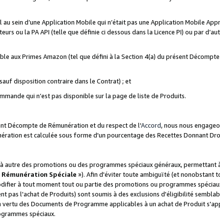
ial au sein d’une Application Mobile qui n’était pas une Application Mobile Ap
eurs ou la PA API (telle que définie ci dessous dans la Licence PI) ou par d’au
igible aux Primes Amazon (tel que défini à la Section 4(a) du présent Décomp
auf disposition contraire dans le Contrat) ; et
ommande qui n’est pas disponible sur la page de liste de Produits.
sent Décompte de Rémunération et du respect de l'
Accord
, nous nous engageo
nération est calculée sous forme d'un pourcentage des Recettes Donnant Dro
 autre des promotions ou des programmes spéciaux généraux, permettant à t
«
Rémunération Spéciale
»). Afin d'éviter toute ambiguïté (et nonobstant t
difier à tout moment tout ou partie des promotions ou programmes spéciaux.
 pas l'achat de Produits) sont soumis à des exclusions d'éligibilité semblabl
n vertu des Documents de Programme applicables à un achat de Produit s'app
rogrammes spéciaux.