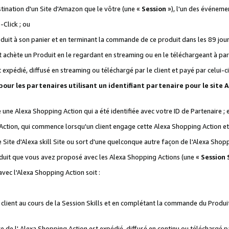
stination d'un Site d'Amazon que le vôtre (une «
Session
»), l'un des événemen
Click ; ou
it à son panier et en terminant la commande de ce produit dans les 89 jours sui
achète un Produit en le regardant en streaming ou en le téléchargeant à part
st expédié, diffusé en streaming ou téléchargé par le client et payé par celui-ci
 pour les partenaires utilisant un identifiant partenaire pour le si
ge une Alexa Shopping Action qui a été identifiée avec votre ID de Partenaire ; 
Action, qui commence lorsqu'un client engage cette Alexa Shopping Action et s
 Site d'Alexa skill Site ou sort d'une quelconque autre façon de l'Alexa Shop
uit que vous avez proposé avec les Alexa Shopping Actions (une «
Session S
vec l'Alexa Shopping Action soit :
 client au cours de la Session Skills et en complétant la commande du Produ
 de l' Alexa Shopping Action est expédié, diffusé en continu ou téléchargé par