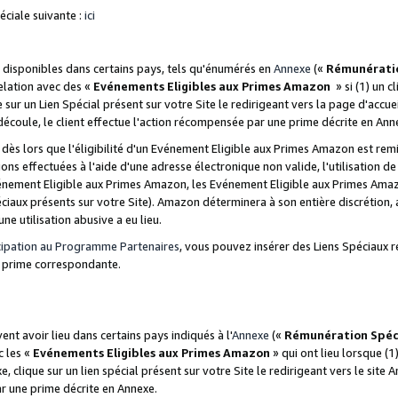
ciale suivante :
ici
disponibles dans certains pays, tels qu'énumérés en
Annexe
(«
Rémunérati
relation avec des «
Evénements Eligibles aux Primes Amazon
» si (1) un c
 sur un Lien Spécial présent sur votre Site le redirigeant vers la page d'acc
 découle, le client effectue l'action récompensée par une prime décrite en Ann
s lors que l'éligibilité d'un Evénement Eligible aux Primes Amazon est remis
ions effectuées à l'aide d'une adresse électronique non valide, l'utilisation d
nement Eligible aux Primes Amazon, les Evénement Eligible aux Primes Amazo
ciaux présents sur votre Site). Amazon déterminera à son entière discrétion, 
ne utilisation abusive a eu lieu.
cipation au Programme Partenaires
, vous pouvez insérer des Liens Spéciaux r
la prime correspondante.
t avoir lieu dans certains pays indiqués à l'
Annexe
(«
Rémunération Spéc
c les «
Evénements Eligibles aux Primes Amazon
» qui ont lieu lorsque (1)
 clique sur un lien spécial présent sur votre Site le redirigeant vers le site 
ar une prime décrite en Annexe.