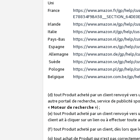
Uni
France
https://www.amazon.fr/gp/help/c
E78834F9BA58__SECTION_64DE0
Irlande
https://www.amazon.ie/gp/help/c
Italie
https://www.amazon.it/gp/help/cu
Pays-Bas
https://www.amazon.nl/gp/help/c
Espagne
https://www.amazon.es/gp/help/c
Allemagne
https://www.amazon.de/gp/help/c
Suède
https://www.amazon.se/gp/help/c
Pologne
https://www.amazon.pl/gp/help/c
Belgique
https://www.amazon.com.be/gp/h
(d) tout Produit acheté par un client renvoyé vers
autre portail de recherche, service de publicité sp
«
Moteur de recherche
») ;
(e) tout Produit acheté par un client renvoyé vers 
client ait à cliquer sur un lien ou à effectuer toute 
(f) tout Produit acheté par un client, dès lors que
(g) tout achat de Produit qui n’est pas correctemen