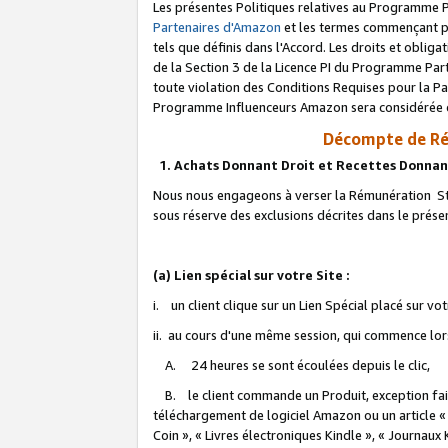
Les présentes Politiques relatives au Programme P
Partenaires d'Amazon
et les termes commençant pa
tels que définis dans l'Accord. Les droits et oblig
de la Section 3 de la Licence PI du Programme Parte
toute violation des Conditions Requises pour la Pa
Programme Influenceurs Amazon sera considérée co
Décompte de Ré
1. Achats Donnant Droit et Recettes Donnan
Nous nous engageons à verser la Rémunération Sta
sous réserve des exclusions décrites dans le prés
(a) Lien spécial sur votre Site :
i. un client clique sur un Lien Spécial placé sur vo
ii. au cours d'une même session, qui commence lorsq
A. 24 heures se sont écoulées depuis le clic,
B. le client commande un Produit, exception faite
téléchargement de logiciel Amazon ou un article «
Coin », « Livres électroniques Kindle », « Journaux