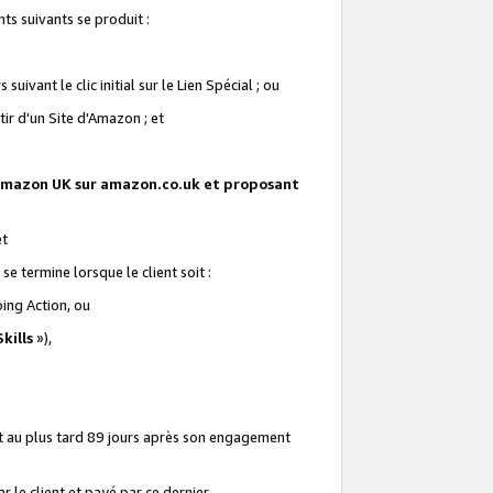
ts suivants se produit :
vant le clic initial sur le Lien Spécial ; ou
ir d'un Site d'Amazon ; et
te Amazon UK sur amazon.co.uk et proposant
et
e termine lorsque le client soit :
ping Action, ou
kills
»),
it au plus tard 89 jours après son engagement
 le client et payé par ce dernier.