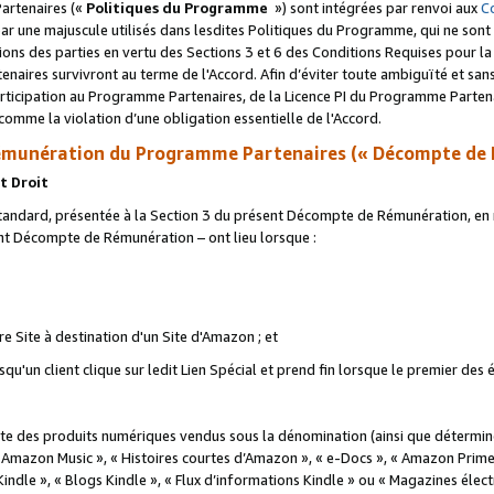
artenaires («
Politiques du Programme
») sont intégrées par renvoi aux
C
r une majuscule utilisés dans lesdites Politiques du Programme, qui ne sont 
ations des parties en vertu des Sections 3 et 6 des Conditions Requises pour l
naires survivront au terme de l'Accord. Afin d’éviter toute ambiguïté et sans l
rticipation au Programme Partenaires, de la Licence PI du Programme Partenai
mme la violation d’une obligation essentielle de l'Accord.
munération du Programme Partenaires (« Décompte de 
t Droit
ndard, présentée à la Section 3 du présent Décompte de Rémunération, en r
ent Décompte de Rémunération – ont lieu lorsque :
tre Site à destination d'un Site d'Amazon ; et
u'un client clique sur ledit Lien Spécial et prend fin lorsque le premier des
 des produits numériques vendus sous la dénomination (ainsi que déterminé 
 Amazon Music », « Histoires courtes d’Amazon », « e-Docs », « Amazon Prim
 Kindle », « Blogs Kindle », « Flux d’informations Kindle » ou « Magazines éle