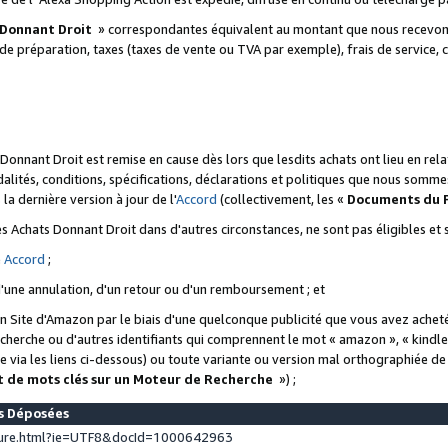
 Donnant Droit
» correspondantes équivalent au montant que nous recevons
 de préparation, taxes (taxes de vente ou TVA par exemple), frais de service, c
s Donnant Droit est remise en cause dès lors que lesdits achats ont lieu en r
lités, conditions, spécifications, déclarations et politiques que nous somme
a dernière version à jour de l'
Accord
(collectivement, les «
Documents du
 des Achats Donnant Droit dans d'autres circonstances, ne sont pas éligibles e
e
Accord
;
d'une annulation, d'un retour ou d'un remboursement ; et
 un Site d'Amazon par le biais d'une quelconque publicité que vous avez acheté
cherche ou d'autres identifiants qui comprennent le mot « amazon », « kindl
 via les liens ci-dessous) ou toute variante ou version mal orthographiée d
t de mots clés sur un Moteur de Recherche
») ;
es Déposées
ture.html?ie=UTF8&docId=1000642963