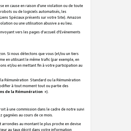
e en cause en raison d'une violation ou de toute
e robots ou de logiciels automatisés, les
Liens Spéciaux présents sur votre Site). Amazon
lation ou une utilisation abusive a eu lieu.
renvoyant vers les pages d'accueil d'Evénements
on. Si nous détectons que vous (et/ou un tiers
 en utilisant le même trafic (par exemple, en
s et/ou en mettant fin à votre participation au
ir la Rémunération Standard ou la Rémunération
odifier à tout moment tout ou partie des
ons de la Rémunération
»).
it à une commission dans le cadre de notre suivi
ez gagnées au cours de ce mois.
t arrondies au montant le plus proche en devise
ieur au taux décrit dans votre information