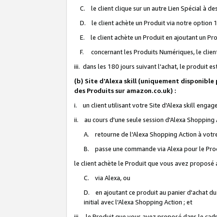
C. le client clique sur un autre Lien Spécial à de
D. le client achète un Produit via notre option 1-
E. le client achète un Produit en ajoutant un Produ
F. concernant les Produits Numériques, le client 
iii. dans les 180 jours suivant l'achat, le produit e
(b) Site d'Alexa skill (uniquement disponible
des Produits sur amazon.co.uk) :
i. un client utilisant votre Site d'Alexa skill enga
ii. au cours d'une seule session d'Alexa Shopping 
A. retourne de l'Alexa Shopping Action à votre
B. passe une commande via Alexa pour le Prod
le client achète le Produit que vous avez proposé a
C. via Alexa, ou
D. en ajoutant ce produit au panier d'achat du
initial avec l'Alexa Shopping Action ; et
iii. le Produit que vous avez proposé dans le cadre