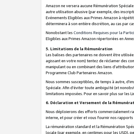
Amazon ne versera aucune Rémunération Spéciale dè
autre utilisation abusive (par exemple, des inscript
Evénements Eligibles aux Primes Amazon à répétiti
déterminera à son entière discrétion, au cas par ca
Nonobstant les
Conditions Requises pour la Parti
Eligibles aux Primes Amazon répertoriées en Anne
5. Limitations de la Rémunération
Les balises des partenaires ne doivent être utili
agissant en votre nom) tentez de réclamer des co
manipulant ou en combinant des liens d'attributi
Programme Club Partenaires Amazon.
Nous sommes susceptibles, de temps à autre, d'imp
Spéciale. Afin d'éviter toute ambiguïté (et nonob
limitations imposées. Pour en savoir plus sur les Li
6. Déclaration et Versement de la Rémunéra
Nous déploierons des efforts commercialement rai
interne, et pour créer et vous fournir nos rappor
La rémunération standard et la Rémunération Spéci
locale (par exemple, en centimes pour les USD), pe