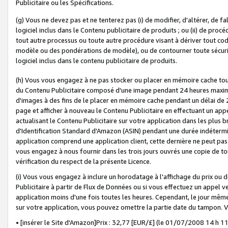
Publicitaire ou les Spécifications.
(g) Vous ne devez pas et ne tenterez pas (i) de modifier, d'altérer, de f
logiciel inclus dans le Contenu publicitaire de produits ; ou (ii) de proc
tout autre processus ou toute autre procédure visant à dériver tout c
modèle ou des pondérations de modèle), ou de contourner toute sécurité a
logiciel inclus dans le contenu publicitaire de produits.
(h) Vous vous engagez à ne pas stocker ou placer en mémoire cache tou
du Contenu Publicitaire composé d'une image pendant 24 heures maxim
d'images à des fins de le placer en mémoire cache pendant un délai de
page et afficher à nouveau le Contenu Publicitaire en effectuant un app
actualisant le Contenu Publicitaire sur votre application dans les plus 
d'Identification Standard d'Amazon (ASIN) pendant une durée indéterminé
application comprend une application client, cette dernière ne peut pa
vous engagez à nous fournir dans les trois jours ouvrés une copie de tou
vérification du respect de la présente Licence.
(i) Vous vous engagez à inclure un horodatage à l'affichage du prix ou 
Publicitaire à partir de Flux de Données ou si vous effectuez un appel ve
application moins d'une fois toutes les heures. Cependant, le jour même
sur votre application, vous pouvez omettre la partie date du tampon.
• [insérer le Site d'Amazon]Prix : 32,77 [EUR/£] (le 01/07/2008 14 h 11 