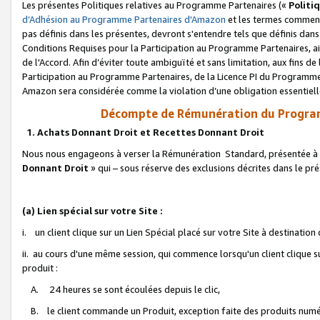
Les présentes Politiques relatives au Programme Partenaires («
Politi
d’Adhésion au Programme Partenaires d'Amazon
et les termes commenç
pas définis dans les présentes, devront s'entendre tels que définis dans 
Conditions Requises pour la Participation au Programme Partenaires, ai
de l'Accord. Afin d’éviter toute ambiguïté et sans limitation, aux fins de
Participation au Programme Partenaires, de la Licence PI du Programme 
Amazon sera considérée comme la violation d’une obligation essentielle
Décompte de Rémunération du Program
1. Achats Donnant Droit et Recettes Donnant Droit
Nous nous engageons à verser la Rémunération Standard, présentée à l
Donnant Droit
» qui – sous réserve des exclusions décrites dans le p
(a) Lien spécial sur votre Site :
i. un client clique sur un Lien Spécial placé sur votre Site à destination
ii. au cours d'une même session, qui commence lorsqu'un client clique s
produit :
A. 24 heures se sont écoulées depuis le clic,
B. le client commande un Produit, exception faite des produits numéri