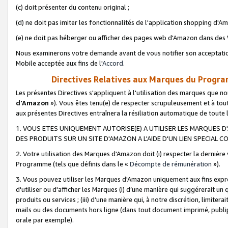
(c) doit présenter du contenu original ;
(d) ne doit pas imiter les fonctionnalités de l'application shopping d'Am
(e) ne doit pas héberger ou afficher des pages web d'Amazon dans de
Nous examinerons votre demande avant de vous notifier son acceptatio
Mobile acceptée aux fins de l'
Accord
.
Directives Relatives aux Marques du Progra
Les présentes Directives s'appliquent à l'utilisation des marques que
d'Amazon
»). Vous êtes tenu(e) de respecter scrupuleusement et à tou
aux présentes Directives entraînera la résiliation automatique de toute
1. VOUS ETES UNIQUEMENT AUTORISE(E) A UTILISER LES MARQUES D'
DES PRODUITS SUR UN SITE D'AMAZON A L'AIDE D'UN LIEN SPECIAL 
2. Votre utilisation des Marques d'Amazon doit (i) respecter la dernière
Programme (tels que définis dans le «
Décompte de rémunération
»).
3. Vous pouvez utiliser les Marques d'Amazon uniquement aux fins expr
d'utiliser ou d'afficher les Marques (i) d’une manière qui suggérerait un
produits ou services ; (iii) d’une manière qui, à notre discrétion, limit
mails ou des documents hors ligne (dans tout document imprimé, publip
orale par exemple).