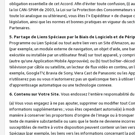
obligation essentielle de cet Accord. Afin d’éviter toute confusion, (i) a
la loi CAN-SPAM de 2003, la Loi sur la Protection des Consommateurs s
toute loi analogue ou ultérieure), vous êtes l’« Expéditeur » de chaque 
législation, ainsi que les normes et bonnes pratiques en vigueur du s
Partenaires.
5. Partage de Liens Spéciaux par le Biais de Logiciels et de Pér
Programme ou Lien Spécial ou tout autre lien vers un Site d'Amazon, au su
(par exemple, un module externe de navigation, un objet d'aide, une ba
exécutée ou installée par un utilisateur final) sur tout appareil, y comp
(autre qu'une Application Mobile Approuvée); ou (b) tout boîtier-décod
télévision par câble ou satellite, un lecteur de flux vidéo en continu, un
exemple, GoogleTV, Bravia de Sony, Viera Cast de Panasonic ou les Appli
n’utiliserez pas ou vous n’autoriserez pas un quelconque tiers à utili
d'apprentissage automatique ou une technologie connexe.
6. Contenu sur Votre Site.
Vous endossez l'entière responsabilité du
(a) Vous vous engagez à ne pas ajouter, supprimer ou modifier tout Co
informations supplémentaires ; vous êtes cependant autorisé(e) à modi
manière à conserver les proportions d’origine de l’image ou à tronquer
texte de manière substantielle ou sans que le texte ne devienne incorr
susceptibles de mettre à votre disposition peuvent contenir un lien ver
Spéciaux (par exemple, les liens vers les informations concernant la poli