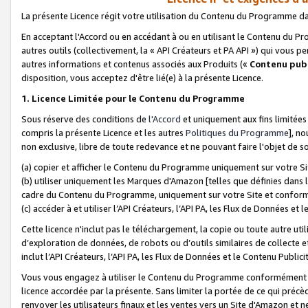
La présente Licence régit votre utilisation du Contenu du Programme d
En acceptant l'Accord ou en accédant à ou en utilisant le Contenu du P
autres outils (collectivement, la «
API Créateurs et PA API
») qui vous pe
autres informations et contenus associés aux Produits («
Contenu publ
disposition, vous acceptez d'être lié(e) à la présente Licence.
1. Licence Limitée pour le Contenu du Programme
Sous réserve des conditions de
l'Accord
et uniquement aux fins limitées
compris la présente Licence et les autres
Politiques du Programme
], n
non exclusive, libre de toute redevance et ne pouvant faire l'objet de so
(a) copier et afficher le Contenu du Programme uniquement sur votre Si
(b) utiliser uniquement les Marques d'Amazon [telles que définies dans 
cadre du Contenu du Programme, uniquement sur votre Site et confo
(c) accéder à et utiliser l’API Créateurs, l’API PA, les Flux de Données e
Cette licence n'inclut pas le téléchargement, la copie ou toute autre util
d’exploration de données, de robots ou d’outils similaires de collecte
inclut l’API Créateurs, l’API PA, les Flux de Données et le Contenu Publici
Vous vous engagez à utiliser le Contenu du Programme conformément a
licence accordée par la présente. Sans limiter la portée de ce qui pré
renvoyer les utilisateurs finaux et les ventes vers un Site d'Amazon et