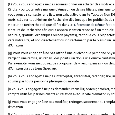
(f) Vous vous engagez à ne pas soumissionner ou acheter des mots-clés,
Kindle » ou toute autre marque d'Amazon ou de ses filiales, ainsi que t
vous pouvez consulter une liste non exhaustive dans le Tableau Non Ex
mots-clés sur tout Moteur de Recherche dès lors que les publicités de 
Moteur de Recherche (tel que défini dans le
Décompte de Rémunératio
Moteurs de Recherche afin qu'ils apparaissent en réponse à un mot-clé o
naturels, gratuits, organiques ou non payants), tant que vous respectez 
vers votre site, et non directement ou indirectement, par le biais d'un Li
d'Amazon.
(g) Vous vous engagez à ne pas offrir à une quelconque personne physi
l'argent, une remise, un rabais, des points, un don à une œuvre caritativ
Par exemple, vous ne pouvez pas proposer de « récompenses » ou de p
d'Amazon via vos Liens Spéciaux.
(h) Vous vous engagez à ne pas intercepter, enregistrer, rediriger, lire
soumis par toute personne physique ou morale.
(i) Vous vous engagez à ne pas demander, recueillir, obtenir, stocker, 
compte utilisées par nos clients en relation avec un Site d'Amazon (y c
(j) Vous vous engagez à ne pas modifier, rediriger, supprimer ou rempla
d'Amazon.
(k) Vous vous engagez à ne pas passer une quelconque commande ou init