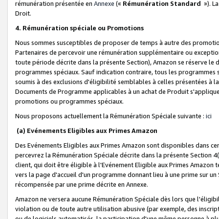
rémunération présentée en
Annexe
(«
Rémunération Standard
»). L
Droit.
4. Rémunération spéciale ou Promotions
Nous sommes susceptibles de proposer de temps à autre des promotion
Partenaires de percevoir une rémunération supplémentaire ou exceptio
toute période décrite dans la présente Section), Amazon se réserve le
programmes spéciaux. Sauf indication contraire, tous les programmes s
soumis à des exclusions d'éligibilité semblables à celles présentées à 
Documents de Programme applicables à un achat de Produit s'appliquera
promotions ou programmes spéciaux.
Nous proposons actuellement la Rémunération Spéciale suivante :
ici
(a) Evénements Eligibles aux Primes Amazon
Des Evénements Eligibles aux Primes Amazon sont disponibles dans cer
percevrez la Rémunération Spéciale décrite dans la présente Section 4(
client, qui doit être éligible à l'Evénement Eligible aux Primes Amazon te
vers la page d'accueil d'un programme donnant lieu à une prime sur un Si
récompensée par une prime décrite en Annexe.
Amazon ne versera aucune Rémunération Spéciale dès lors que l'éligibi
violation ou de toute autre utilisation abusive (par exemple, des inscrip
ou de logiciels automatisés, la participation d'une même personne à p