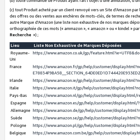
(b) toute commande de Produit ayant fait l'objet d'une annulation, d'u
(c) tout Produit acheté par un client renvoyé vers un Site d'Amazon par
des offres ou des ventes aux enchères de mots-clés, de termes de reche
autre Marque d'Amazon (une liste non exhaustive de nos marques déposée
orthographiée de ces mots (« ammazon », « amaozn » ou « kindel » par
Recherche
») ;
Lieu
Liste Non Exhaustive de Marques Déposées
Royaume-
https://www.amazon.co.uk/gp/feature.html?ie=UTF8&
Uni
France
https://www.amazon.fr/gp/help/customer/display.ht
E78834F9BA58__SECTION_64DE0ED1D744420E933ED
Irlande
https://www.amazon.ie/gp/help/customer/display.htm
Italie
https://www.amazon.it/gp/help/customer/display.html
Pays-Bas
https://www.amazon.nl/gp/help/customer/display.html
Espagne
https://www.amazon.es/gp/help/customer/display.html
Allemagne
https://www.amazon.de/gp/help/customer/display.htm
Suède
https://www.amazon.se/gp/help/customer/display.htm
Pologne
https://www.amazon.pl/gp/help/customer/display.html
Belgique
https://www.amazon.com.be/gp/help/customer/displa