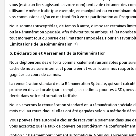
vous (et/ou un tiers agissant en votre nom) tentez de réclamer des c
utilisant le même trafic (par exemple, en manipulant ou en combinant 
vos commissions et/ou en mettant fin à votre participation au Progra
Nous sommes susceptibles, de temps à autre, d'imposer certaines limit
ou la Rémunération Spéciale. Afin d'éviter toute ambiguïté (et nonobst
tout moment tout ou partie des limitations imposées. Pour en savoir plus
Limitations de la Rémunération
»).
6. Déclaration et Versement de la Rémunération
Nous déploierons des efforts commercialement raisonnables pour suivr
cadre de notre suivi interne, et pour créer et vous fournir nos rapport
gagnées au cours de ce mois.
La rémunération standard et la Rémunération Spéciale, qui sont calcul
proche en devise locale (par exemple, en centimes pour les USD), peuve
décrit dans votre information tarifaire.
Nous verserons la rémunération standard et la rémunération spéciale da
mois civil au cours duquel elles ont été gagnées selon la méthode décr
Vous pouvez être autorisé à choisir de recevoir le paiement dans une dev
vous acceptez que le taux de conversion soit déterminé conformément
Option 1 : Paiement par virement automatique.
Nous vous virerons aut