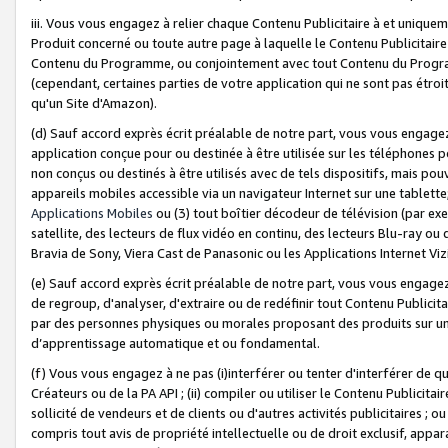
iii. Vous vous engagez à relier chaque Contenu Publicitaire à et uniqu
Produit concerné ou toute autre page à laquelle le Contenu Publicitaire
Contenu du Programme, ou conjointement avec tout Contenu du Programm
(cependant, certaines parties de votre application qui ne sont pas étroi
qu'un Site d'Amazon).
(d) Sauf accord exprès écrit préalable de notre part, vous vous engagez à
application conçue pour ou destinée à être utilisée sur les téléphones p
non conçus ou destinés à être utilisés avec de tels dispositifs, mais pouv
appareils mobiles accessible via un navigateur Internet sur une tablett
Applications Mobiles
ou (3) tout boîtier décodeur de télévision (par ex
satellite, des lecteurs de flux vidéo en continu, des lecteurs Blu-ray o
Bravia de Sony, Viera Cast de Panasonic ou les Applications Internet Viz
(e) Sauf accord exprès écrit préalable de notre part, vous vous engagez 
de regroup, d'analyser, d'extraire ou de redéfinir tout Contenu Publicitai
par des personnes physiques ou morales proposant des produits sur un
d’apprentissage automatique et ou fondamental.
(f) Vous vous engagez à ne pas (i)interférer ou tenter d'interférer de 
Créateurs ou de la PA API ; (ii) compiler ou utiliser le Contenu Publicita
sollicité de vendeurs et de clients ou d'autres activités publicitaires ; ou (
compris tout avis de propriété intellectuelle ou de droit exclusif, appar