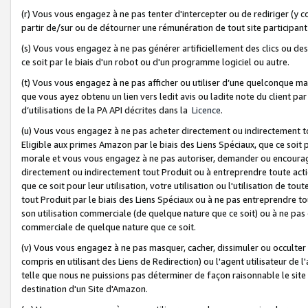
(r) Vous vous engagez à ne pas tenter d'intercepter ou de rediriger (y comp
partir de/sur ou de détourner une rémunération de tout site participa
(s) Vous vous engagez à ne pas générer artificiellement des clics ou de
ce soit par le biais d'un robot ou d'un programme logiciel ou autre.
(t) Vous vous engagez à ne pas afficher ou utiliser d’une quelconque man
que vous ayez obtenu un lien vers ledit avis ou ladite note du client par
d’utilisations de la PA API décrites dans la
Licence
.
(u) Vous vous engagez à ne pas acheter directement ou indirectement t
Eligible aux primes Amazon par le biais des Liens Spéciaux, que ce soit 
morale et vous vous engagez à ne pas autoriser, demander ou encourager
directement ou indirectement tout Produit ou à entreprendre toute acti
que ce soit pour leur utilisation, votre utilisation ou l'utilisation de
tout Produit par le biais des Liens Spéciaux ou à ne pas entreprendre t
son utilisation commerciale (de quelque nature que ce soit) ou à ne pas o
commerciale de quelque nature que ce soit.
(v) Vous vous engagez à ne pas masquer, cacher, dissimuler ou occulter 
compris en utilisant des Liens de Redirection) ou l'agent utilisateur de 
telle que nous ne puissions pas déterminer de façon raisonnable le site ou
destination d'un Site d'Amazon.