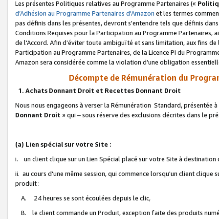
Les présentes Politiques relatives au Programme Partenaires («
Politi
d’Adhésion au Programme Partenaires d'Amazon
et les termes commenç
pas définis dans les présentes, devront s'entendre tels que définis dans 
Conditions Requises pour la Participation au Programme Partenaires, ai
de l'Accord. Afin d’éviter toute ambiguïté et sans limitation, aux fins de
Participation au Programme Partenaires, de la Licence PI du Programme 
Amazon sera considérée comme la violation d’une obligation essentielle
Décompte de Rémunération du Program
1. Achats Donnant Droit et Recettes Donnant Droit
Nous nous engageons à verser la Rémunération Standard, présentée à l
Donnant Droit
» qui – sous réserve des exclusions décrites dans le p
(a) Lien spécial sur votre Site :
i. un client clique sur un Lien Spécial placé sur votre Site à destination
ii. au cours d'une même session, qui commence lorsqu'un client clique s
produit :
A. 24 heures se sont écoulées depuis le clic,
B. le client commande un Produit, exception faite des produits numéri