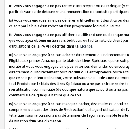
(r) Vous vous engagez à ne pas tenter d'intercepter ou de rediriger (y comp
partir de/sur ou de détourner une rémunération de tout site participa
(s) Vous vous engagez à ne pas générer artificiellement des clics ou de
ce soit par le biais d'un robot ou d'un programme logiciel ou autre.
(t) Vous vous engagez à ne pas afficher ou utiliser d’une quelconque man
que vous ayez obtenu un lien vers ledit avis ou ladite note du client par
d’utilisations de la PA API décrites dans la
Licence
.
(u) Vous vous engagez à ne pas acheter directement ou indirectement t
Eligible aux primes Amazon par le biais des Liens Spéciaux, que ce soit 
morale et vous vous engagez à ne pas autoriser, demander ou encourager
directement ou indirectement tout Produit ou à entreprendre toute acti
que ce soit pour leur utilisation, votre utilisation ou l'utilisation de
tout Produit par le biais des Liens Spéciaux ou à ne pas entreprendre t
son utilisation commerciale (de quelque nature que ce soit) ou à ne pas o
commerciale de quelque nature que ce soit.
(v) Vous vous engagez à ne pas masquer, cacher, dissimuler ou occulter 
compris en utilisant des Liens de Redirection) ou l'agent utilisateur de 
telle que nous ne puissions pas déterminer de façon raisonnable le site ou
destination d'un Site d'Amazon.