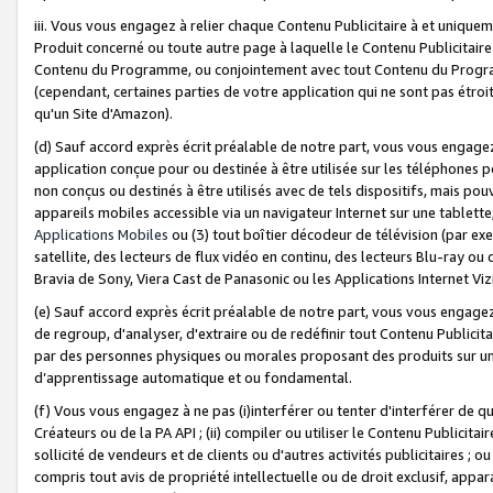
iii. Vous vous engagez à relier chaque Contenu Publicitaire à et uniqu
Produit concerné ou toute autre page à laquelle le Contenu Publicitaire
Contenu du Programme, ou conjointement avec tout Contenu du Programm
(cependant, certaines parties de votre application qui ne sont pas étroi
qu'un Site d'Amazon).
(d) Sauf accord exprès écrit préalable de notre part, vous vous engagez à
application conçue pour ou destinée à être utilisée sur les téléphones p
non conçus ou destinés à être utilisés avec de tels dispositifs, mais pouv
appareils mobiles accessible via un navigateur Internet sur une tablett
Applications Mobiles
ou (3) tout boîtier décodeur de télévision (par ex
satellite, des lecteurs de flux vidéo en continu, des lecteurs Blu-ray o
Bravia de Sony, Viera Cast de Panasonic ou les Applications Internet Viz
(e) Sauf accord exprès écrit préalable de notre part, vous vous engagez 
de regroup, d'analyser, d'extraire ou de redéfinir tout Contenu Publicitai
par des personnes physiques ou morales proposant des produits sur un
d’apprentissage automatique et ou fondamental.
(f) Vous vous engagez à ne pas (i)interférer ou tenter d'interférer de 
Créateurs ou de la PA API ; (ii) compiler ou utiliser le Contenu Publicita
sollicité de vendeurs et de clients ou d'autres activités publicitaires ; ou (
compris tout avis de propriété intellectuelle ou de droit exclusif, appar