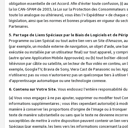
obligation essentielle de cet Accord. Afin d’éviter toute confusion, (i) a
la loi CAN-SPAM de 2003, la Loi sur la Protection des Consommateurs s
toute loi analogue ou ultérieure), vous êtes l’« Expéditeur » de chaque 
législation, ainsi que les normes et bonnes pratiques en vigueur du s
Partenaires.
5. Partage de Liens Spéciaux par le Biais de Logiciels et de Pér
Programme ou Lien Spécial ou tout autre lien vers un Site d'Amazon, au su
(par exemple, un module externe de navigation, un objet d'aide, une ba
exécutée ou installée par un utilisateur final) sur tout appareil, y comp
(autre qu'une Application Mobile Approuvée); ou (b) tout boîtier-décod
télévision par câble ou satellite, un lecteur de flux vidéo en continu, un
exemple, GoogleTV, Bravia de Sony, Viera Cast de Panasonic ou les Appli
n’utiliserez pas ou vous n’autoriserez pas un quelconque tiers à utili
d'apprentissage automatique ou une technologie connexe.
6. Contenu sur Votre Site.
Vous endossez l'entière responsabilité du
(a) Vous vous engagez à ne pas ajouter, supprimer ou modifier tout Co
informations supplémentaires ; vous êtes cependant autorisé(e) à modi
manière à conserver les proportions d’origine de l’image ou à tronquer
texte de manière substantielle ou sans que le texte ne devienne incorr
susceptibles de mettre à votre disposition peuvent contenir un lien ver
Spéciaux (par exemple, les liens vers les informations concernant la poli