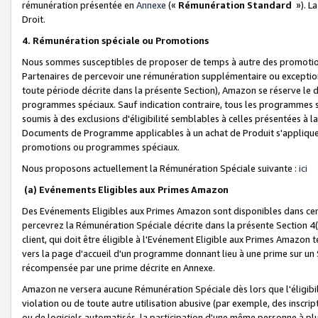
rémunération présentée en
Annexe
(«
Rémunération Standard
»). L
Droit.
4. Rémunération spéciale ou Promotions
Nous sommes susceptibles de proposer de temps à autre des promotion
Partenaires de percevoir une rémunération supplémentaire ou exceptio
toute période décrite dans la présente Section), Amazon se réserve le
programmes spéciaux. Sauf indication contraire, tous les programmes s
soumis à des exclusions d'éligibilité semblables à celles présentées à 
Documents de Programme applicables à un achat de Produit s'appliquera
promotions ou programmes spéciaux.
Nous proposons actuellement la Rémunération Spéciale suivante :
ici
(a) Evénements Eligibles aux Primes Amazon
Des Evénements Eligibles aux Primes Amazon sont disponibles dans cer
percevrez la Rémunération Spéciale décrite dans la présente Section 4(
client, qui doit être éligible à l'Evénement Eligible aux Primes Amazon te
vers la page d'accueil d'un programme donnant lieu à une prime sur un Si
récompensée par une prime décrite en Annexe.
Amazon ne versera aucune Rémunération Spéciale dès lors que l'éligibi
violation ou de toute autre utilisation abusive (par exemple, des inscrip
ou de logiciels automatisés, la participation d'une même personne à p