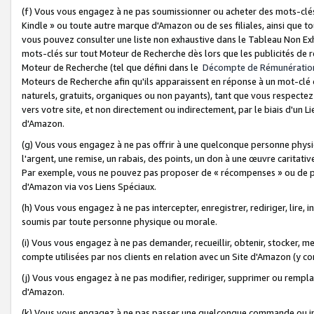
(f) Vous vous engagez à ne pas soumissionner ou acheter des mots-clés,
Kindle » ou toute autre marque d'Amazon ou de ses filiales, ainsi que t
vous pouvez consulter une liste non exhaustive dans le Tableau Non Ex
mots-clés sur tout Moteur de Recherche dès lors que les publicités de 
Moteur de Recherche (tel que défini dans le
Décompte de Rémunératio
Moteurs de Recherche afin qu'ils apparaissent en réponse à un mot-clé o
naturels, gratuits, organiques ou non payants), tant que vous respectez 
vers votre site, et non directement ou indirectement, par le biais d'un Li
d'Amazon.
(g) Vous vous engagez à ne pas offrir à une quelconque personne physi
l'argent, une remise, un rabais, des points, un don à une œuvre caritativ
Par exemple, vous ne pouvez pas proposer de « récompenses » ou de p
d'Amazon via vos Liens Spéciaux.
(h) Vous vous engagez à ne pas intercepter, enregistrer, rediriger, lire
soumis par toute personne physique ou morale.
(i) Vous vous engagez à ne pas demander, recueillir, obtenir, stocker, 
compte utilisées par nos clients en relation avec un Site d'Amazon (y c
(j) Vous vous engagez à ne pas modifier, rediriger, supprimer ou rempla
d'Amazon.
(k) Vous vous engagez à ne pas passer une quelconque commande ou init