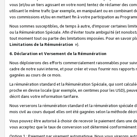
vous (et/ou un tiers agissant en votre nom) tentez de réclamer des c
utilisant le même trafic (par exemple, en manipulant ou en combinant 
vos commissions et/ou en mettant fin à votre participation au Progra
Nous sommes susceptibles, de temps à autre, d'imposer certaines limit
ou la Rémunération Spéciale. Afin d'éviter toute ambiguïté (et nonobst
tout moment tout ou partie des limitations imposées. Pour en savoir plus
Limitations de la Rémunération
»).
6. Déclaration et Versement de la Rémunération
Nous déploierons des efforts commercialement raisonnables pour suivr
cadre de notre suivi interne, et pour créer et vous fournir nos rapport
gagnées au cours de ce mois.
La rémunération standard et la Rémunération Spéciale, qui sont calcul
proche en devise locale (par exemple, en centimes pour les USD), peuve
décrit dans votre information tarifaire.
Nous verserons la rémunération standard et la rémunération spéciale da
mois civil au cours duquel elles ont été gagnées selon la méthode décr
Vous pouvez être autorisé à choisir de recevoir le paiement dans une dev
vous acceptez que le taux de conversion soit déterminé conformément
Option 1 : Paiement par virement automatique.
Nous vous virerons aut