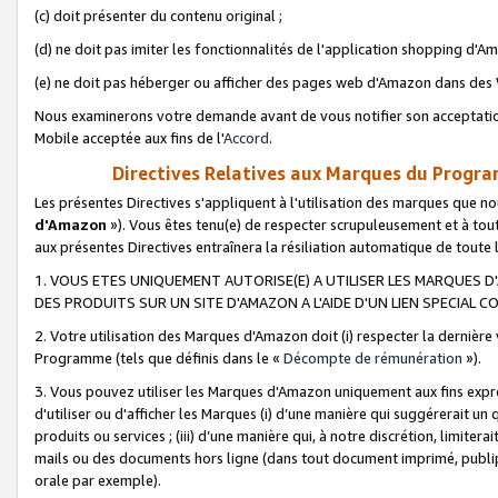
(c) doit présenter du contenu original ;
(d) ne doit pas imiter les fonctionnalités de l'application shopping d'Am
(e) ne doit pas héberger ou afficher des pages web d'Amazon dans de
Nous examinerons votre demande avant de vous notifier son acceptatio
Mobile acceptée aux fins de l'
Accord
.
Directives Relatives aux Marques du Progra
Les présentes Directives s'appliquent à l'utilisation des marques que
d'Amazon
»). Vous êtes tenu(e) de respecter scrupuleusement et à tou
aux présentes Directives entraînera la résiliation automatique de toute
1. VOUS ETES UNIQUEMENT AUTORISE(E) A UTILISER LES MARQUES D'
DES PRODUITS SUR UN SITE D'AMAZON A L'AIDE D'UN LIEN SPECIAL 
2. Votre utilisation des Marques d'Amazon doit (i) respecter la dernière
Programme (tels que définis dans le «
Décompte de rémunération
»).
3. Vous pouvez utiliser les Marques d'Amazon uniquement aux fins expr
d'utiliser ou d'afficher les Marques (i) d’une manière qui suggérerait un
produits ou services ; (iii) d’une manière qui, à notre discrétion, limit
mails ou des documents hors ligne (dans tout document imprimé, publip
orale par exemple).