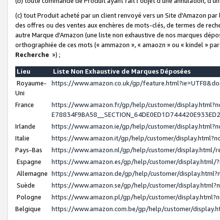
(b) toute commande de Produit ayant fait l'objet d'une annulation, d'u
(c) tout Produit acheté par un client renvoyé vers un Site d'Amazon par
des offres ou des ventes aux enchères de mots-clés, de termes de reche
autre Marque d'Amazon (une liste non exhaustive de nos marques déposée
orthographiée de ces mots (« ammazon », « amaozn » ou « kindel » par
Recherche
») ;
Lieu
Liste Non Exhaustive de Marques Déposées
Royaume-
https://www.amazon.co.uk/gp/feature.html?ie=UTF8&
Uni
France
https://www.amazon.fr/gp/help/customer/display.ht
E78834F9BA58__SECTION_64DE0ED1D744420E933ED
Irlande
https://www.amazon.ie/gp/help/customer/display.htm
Italie
https://www.amazon.it/gp/help/customer/display.html
Pays-Bas
https://www.amazon.nl/gp/help/customer/display.html
Espagne
https://www.amazon.es/gp/help/customer/display.html
Allemagne
https://www.amazon.de/gp/help/customer/display.htm
Suède
https://www.amazon.se/gp/help/customer/display.htm
Pologne
https://www.amazon.pl/gp/help/customer/display.html
Belgique
https://www.amazon.com.be/gp/help/customer/displa