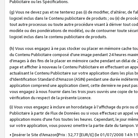
Publicitaire ou les Spécifications.
(g) Vous ne devez pas et ne tenterez pas (i) de modifier, d'altérer, de f
logiciel inclus dans le Contenu publicitaire de produits ; ou (ii) de proc
tout autre processus ou toute autre procédure visant à dériver tout c
modèle ou des pondérations de modèle), ou de contourner toute sécurité a
logiciel inclus dans le contenu publicitaire de produits.
(h) Vous vous engagez à ne pas stocker ou placer en mémoire cache tou
du Contenu Publicitaire composé d'une image pendant 24 heures maxim
d'images à des fins de le placer en mémoire cache pendant un délai de
page et afficher à nouveau le Contenu Publicitaire en effectuant un app
actualisant le Contenu Publicitaire sur votre application dans les plus 
d'Identification Standard d'Amazon (ASIN) pendant une durée indéterminé
application comprend une application client, cette dernière ne peut pa
vous engagez à nous fournir dans les trois jours ouvrés une copie de tou
vérification du respect de la présente Licence.
(i) Vous vous engagez à inclure un horodatage à l'affichage du prix ou 
Publicitaire à partir de Flux de Données ou si vous effectuez un appel ve
application moins d'une fois toutes les heures. Cependant, le jour même
sur votre application, vous pouvez omettre la partie date du tampon.
• [insérer le Site d'Amazon]Prix : 32,77 [EUR/£] (le 01/07/2008 14 h 11 