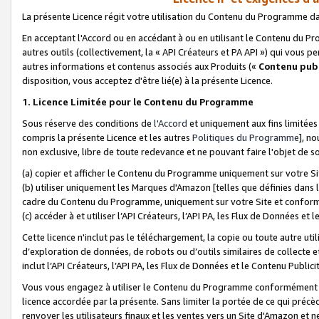
La présente Licence régit votre utilisation du Contenu du Programme d
En acceptant l'Accord ou en accédant à ou en utilisant le Contenu du P
autres outils (collectivement, la «
API Créateurs et PA API
») qui vous pe
autres informations et contenus associés aux Produits («
Contenu publ
disposition, vous acceptez d'être lié(e) à la présente Licence.
1. Licence Limitée pour le Contenu du Programme
Sous réserve des conditions de
l'Accord
et uniquement aux fins limitées
compris la présente Licence et les autres
Politiques du Programme
], n
non exclusive, libre de toute redevance et ne pouvant faire l'objet de so
(a) copier et afficher le Contenu du Programme uniquement sur votre Si
(b) utiliser uniquement les Marques d'Amazon [telles que définies dans 
cadre du Contenu du Programme, uniquement sur votre Site et confo
(c) accéder à et utiliser l’API Créateurs, l’API PA, les Flux de Données e
Cette licence n'inclut pas le téléchargement, la copie ou toute autre util
d’exploration de données, de robots ou d’outils similaires de collecte
inclut l’API Créateurs, l’API PA, les Flux de Données et le Contenu Publici
Vous vous engagez à utiliser le Contenu du Programme conformément a
licence accordée par la présente. Sans limiter la portée de ce qui pré
renvoyer les utilisateurs finaux et les ventes vers un Site d'Amazon et