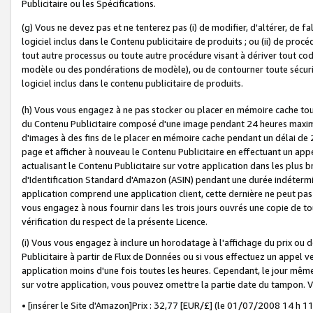
Publicitaire ou les Spécifications.
(g) Vous ne devez pas et ne tenterez pas (i) de modifier, d'altérer, de f
logiciel inclus dans le Contenu publicitaire de produits ; ou (ii) de proc
tout autre processus ou toute autre procédure visant à dériver tout c
modèle ou des pondérations de modèle), ou de contourner toute sécurité a
logiciel inclus dans le contenu publicitaire de produits.
(h) Vous vous engagez à ne pas stocker ou placer en mémoire cache tou
du Contenu Publicitaire composé d'une image pendant 24 heures maxim
d'images à des fins de le placer en mémoire cache pendant un délai de
page et afficher à nouveau le Contenu Publicitaire en effectuant un app
actualisant le Contenu Publicitaire sur votre application dans les plus 
d'Identification Standard d'Amazon (ASIN) pendant une durée indéterminé
application comprend une application client, cette dernière ne peut pa
vous engagez à nous fournir dans les trois jours ouvrés une copie de tou
vérification du respect de la présente Licence.
(i) Vous vous engagez à inclure un horodatage à l'affichage du prix ou 
Publicitaire à partir de Flux de Données ou si vous effectuez un appel ve
application moins d'une fois toutes les heures. Cependant, le jour même
sur votre application, vous pouvez omettre la partie date du tampon.
• [insérer le Site d'Amazon]Prix : 32,77 [EUR/£] (le 01/07/2008 14 h 11 