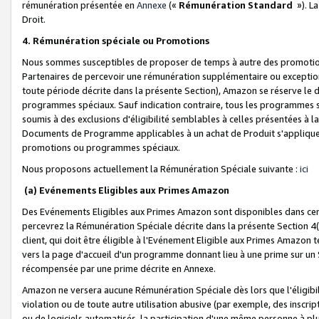
rémunération présentée en
Annexe
(«
Rémunération Standard
»). L
Droit.
4. Rémunération spéciale ou Promotions
Nous sommes susceptibles de proposer de temps à autre des promotion
Partenaires de percevoir une rémunération supplémentaire ou exceptio
toute période décrite dans la présente Section), Amazon se réserve le
programmes spéciaux. Sauf indication contraire, tous les programmes s
soumis à des exclusions d'éligibilité semblables à celles présentées à 
Documents de Programme applicables à un achat de Produit s'appliquera
promotions ou programmes spéciaux.
Nous proposons actuellement la Rémunération Spéciale suivante :
ici
(a) Evénements Eligibles aux Primes Amazon
Des Evénements Eligibles aux Primes Amazon sont disponibles dans cer
percevrez la Rémunération Spéciale décrite dans la présente Section 4(
client, qui doit être éligible à l'Evénement Eligible aux Primes Amazon te
vers la page d'accueil d'un programme donnant lieu à une prime sur un Si
récompensée par une prime décrite en Annexe.
Amazon ne versera aucune Rémunération Spéciale dès lors que l'éligibi
violation ou de toute autre utilisation abusive (par exemple, des inscrip
ou de logiciels automatisés, la participation d'une même personne à p