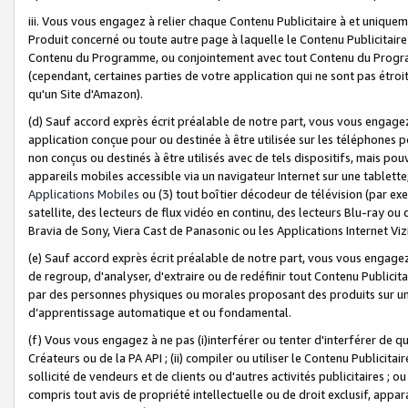
iii. Vous vous engagez à relier chaque Contenu Publicitaire à et uniqu
Produit concerné ou toute autre page à laquelle le Contenu Publicitaire
Contenu du Programme, ou conjointement avec tout Contenu du Programm
(cependant, certaines parties de votre application qui ne sont pas étroi
qu'un Site d'Amazon).
(d) Sauf accord exprès écrit préalable de notre part, vous vous engagez à
application conçue pour ou destinée à être utilisée sur les téléphones p
non conçus ou destinés à être utilisés avec de tels dispositifs, mais pouv
appareils mobiles accessible via un navigateur Internet sur une tablett
Applications Mobiles
ou (3) tout boîtier décodeur de télévision (par ex
satellite, des lecteurs de flux vidéo en continu, des lecteurs Blu-ray o
Bravia de Sony, Viera Cast de Panasonic ou les Applications Internet Viz
(e) Sauf accord exprès écrit préalable de notre part, vous vous engagez 
de regroup, d'analyser, d'extraire ou de redéfinir tout Contenu Publicitai
par des personnes physiques ou morales proposant des produits sur un
d’apprentissage automatique et ou fondamental.
(f) Vous vous engagez à ne pas (i)interférer ou tenter d'interférer de 
Créateurs ou de la PA API ; (ii) compiler ou utiliser le Contenu Publicita
sollicité de vendeurs et de clients ou d'autres activités publicitaires ; ou (
compris tout avis de propriété intellectuelle ou de droit exclusif, appar