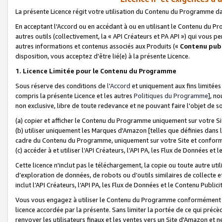
La présente Licence régit votre utilisation du Contenu du Programme d
En acceptant l'Accord ou en accédant à ou en utilisant le Contenu du P
autres outils (collectivement, la «
API Créateurs et PA API
») qui vous pe
autres informations et contenus associés aux Produits («
Contenu publ
disposition, vous acceptez d'être lié(e) à la présente Licence.
1. Licence Limitée pour le Contenu du Programme
Sous réserve des conditions de
l'Accord
et uniquement aux fins limitées
compris la présente Licence et les autres
Politiques du Programme
], n
non exclusive, libre de toute redevance et ne pouvant faire l'objet de so
(a) copier et afficher le Contenu du Programme uniquement sur votre Si
(b) utiliser uniquement les Marques d'Amazon [telles que définies dans 
cadre du Contenu du Programme, uniquement sur votre Site et confo
(c) accéder à et utiliser l’API Créateurs, l’API PA, les Flux de Données e
Cette licence n'inclut pas le téléchargement, la copie ou toute autre util
d’exploration de données, de robots ou d’outils similaires de collecte
inclut l’API Créateurs, l’API PA, les Flux de Données et le Contenu Publici
Vous vous engagez à utiliser le Contenu du Programme conformément a
licence accordée par la présente. Sans limiter la portée de ce qui pré
renvoyer les utilisateurs finaux et les ventes vers un Site d'Amazon et