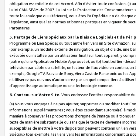
obligation essentielle de cet Accord. Afin d’éviter toute confusion, (i) a
la loi CAN-SPAM de 2003, la Loi sur la Protection des Consommateurs s
toute loi analogue ou ultérieure), vous êtes l’« Expéditeur » de chaque 
législation, ainsi que les normes et bonnes pratiques en vigueur du s
Partenaires.
5. Partage de Liens Spéciaux par le Biais de Logiciels et de Pér
Programme ou Lien Spécial ou tout autre lien vers un Site d'Amazon, au su
(par exemple, un module externe de navigation, un objet d'aide, une ba
exécutée ou installée par un utilisateur final) sur tout appareil, y comp
(autre qu'une Application Mobile Approuvée); ou (b) tout boîtier-décod
télévision par câble ou satellite, un lecteur de flux vidéo en continu, un
exemple, GoogleTV, Bravia de Sony, Viera Cast de Panasonic ou les Appli
n’utiliserez pas ou vous n’autoriserez pas un quelconque tiers à utili
d'apprentissage automatique ou une technologie connexe.
6. Contenu sur Votre Site.
Vous endossez l'entière responsabilité du
(a) Vous vous engagez à ne pas ajouter, supprimer ou modifier tout Co
informations supplémentaires ; vous êtes cependant autorisé(e) à modi
manière à conserver les proportions d’origine de l’image ou à tronquer
texte de manière substantielle ou sans que le texte ne devienne incorr
susceptibles de mettre à votre disposition peuvent contenir un lien ver
Spéciaux (par exemple, les liens vers les informations concernant la poli