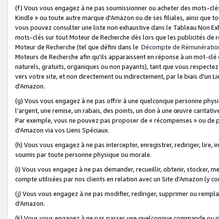
(f) Vous vous engagez à ne pas soumissionner ou acheter des mots-clés,
Kindle » ou toute autre marque d'Amazon ou de ses filiales, ainsi que t
vous pouvez consulter une liste non exhaustive dans le Tableau Non Ex
mots-clés sur tout Moteur de Recherche dès lors que les publicités de 
Moteur de Recherche (tel que défini dans le
Décompte de Rémunératio
Moteurs de Recherche afin qu'ils apparaissent en réponse à un mot-clé o
naturels, gratuits, organiques ou non payants), tant que vous respectez 
vers votre site, et non directement ou indirectement, par le biais d'un Li
d'Amazon.
(g) Vous vous engagez à ne pas offrir à une quelconque personne physi
l'argent, une remise, un rabais, des points, un don à une œuvre caritativ
Par exemple, vous ne pouvez pas proposer de « récompenses » ou de p
d'Amazon via vos Liens Spéciaux.
(h) Vous vous engagez à ne pas intercepter, enregistrer, rediriger, lire
soumis par toute personne physique ou morale.
(i) Vous vous engagez à ne pas demander, recueillir, obtenir, stocker, 
compte utilisées par nos clients en relation avec un Site d'Amazon (y c
(j) Vous vous engagez à ne pas modifier, rediriger, supprimer ou rempla
d'Amazon.
(k) Vous vous engagez à ne pas passer une quelconque commande ou init