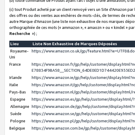
(b) toute commande de Produit ayant fait l'objet d'une annulation, d'u
(c) tout Produit acheté par un client renvoyé vers un Site d'Amazon par
des offres ou des ventes aux enchères de mots-clés, de termes de reche
autre Marque d'Amazon (une liste non exhaustive de nos marques déposée
orthographiée de ces mots (« ammazon », « amaozn » ou « kindel » par
Recherche
») ;
Lieu
Liste Non Exhaustive de Marques Déposées
Royaume-
https://www.amazon.co.uk/gp/feature.html?ie=UTF8&
Uni
France
https://www.amazon.fr/gp/help/customer/display.ht
E78834F9BA58__SECTION_64DE0ED1D744420E933ED
Irlande
https://www.amazon.ie/gp/help/customer/display.htm
Italie
https://www.amazon.it/gp/help/customer/display.html
Pays-Bas
https://www.amazon.nl/gp/help/customer/display.html
Espagne
https://www.amazon.es/gp/help/customer/display.html
Allemagne
https://www.amazon.de/gp/help/customer/display.htm
Suède
https://www.amazon.se/gp/help/customer/display.htm
Pologne
https://www.amazon.pl/gp/help/customer/display.html
Belgique
https://www.amazon.com.be/gp/help/customer/displa