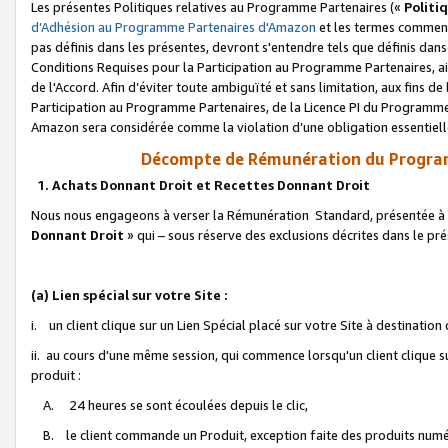
Les présentes Politiques relatives au Programme Partenaires («
Politi
d’Adhésion au Programme Partenaires d'Amazon
et les termes commenç
pas définis dans les présentes, devront s'entendre tels que définis dans 
Conditions Requises pour la Participation au Programme Partenaires, ai
de l'Accord. Afin d’éviter toute ambiguïté et sans limitation, aux fins de
Participation au Programme Partenaires, de la Licence PI du Programme 
Amazon sera considérée comme la violation d’une obligation essentielle
Décompte de Rémunération du Program
1. Achats Donnant Droit et Recettes Donnant Droit
Nous nous engageons à verser la Rémunération Standard, présentée à l
Donnant Droit
» qui – sous réserve des exclusions décrites dans le p
(a) Lien spécial sur votre Site :
i. un client clique sur un Lien Spécial placé sur votre Site à destination
ii. au cours d'une même session, qui commence lorsqu'un client clique s
produit :
A. 24 heures se sont écoulées depuis le clic,
B. le client commande un Produit, exception faite des produits numéri