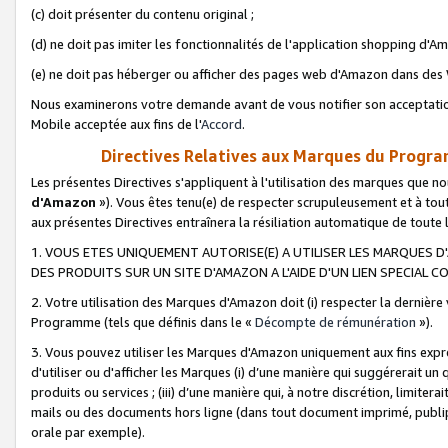
(c) doit présenter du contenu original ;
(d) ne doit pas imiter les fonctionnalités de l'application shopping d'Am
(e) ne doit pas héberger ou afficher des pages web d'Amazon dans de
Nous examinerons votre demande avant de vous notifier son acceptatio
Mobile acceptée aux fins de l'
Accord
.
Directives Relatives aux Marques du Progra
Les présentes Directives s'appliquent à l'utilisation des marques que
d'Amazon
»). Vous êtes tenu(e) de respecter scrupuleusement et à tou
aux présentes Directives entraînera la résiliation automatique de toute
1. VOUS ETES UNIQUEMENT AUTORISE(E) A UTILISER LES MARQUES D'
DES PRODUITS SUR UN SITE D'AMAZON A L'AIDE D'UN LIEN SPECIAL 
2. Votre utilisation des Marques d'Amazon doit (i) respecter la dernière
Programme (tels que définis dans le «
Décompte de rémunération
»).
3. Vous pouvez utiliser les Marques d'Amazon uniquement aux fins expr
d'utiliser ou d'afficher les Marques (i) d’une manière qui suggérerait un
produits ou services ; (iii) d’une manière qui, à notre discrétion, limit
mails ou des documents hors ligne (dans tout document imprimé, publip
orale par exemple).