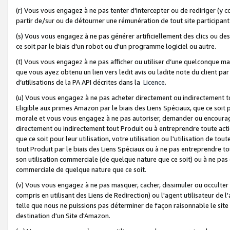
(r) Vous vous engagez à ne pas tenter d'intercepter ou de rediriger (y comp
partir de/sur ou de détourner une rémunération de tout site participa
(s) Vous vous engagez à ne pas générer artificiellement des clics ou de
ce soit par le biais d'un robot ou d'un programme logiciel ou autre.
(t) Vous vous engagez à ne pas afficher ou utiliser d’une quelconque man
que vous ayez obtenu un lien vers ledit avis ou ladite note du client par
d’utilisations de la PA API décrites dans la
Licence
.
(u) Vous vous engagez à ne pas acheter directement ou indirectement t
Eligible aux primes Amazon par le biais des Liens Spéciaux, que ce soit 
morale et vous vous engagez à ne pas autoriser, demander ou encourager
directement ou indirectement tout Produit ou à entreprendre toute acti
que ce soit pour leur utilisation, votre utilisation ou l'utilisation de
tout Produit par le biais des Liens Spéciaux ou à ne pas entreprendre t
son utilisation commerciale (de quelque nature que ce soit) ou à ne pas o
commerciale de quelque nature que ce soit.
(v) Vous vous engagez à ne pas masquer, cacher, dissimuler ou occulter 
compris en utilisant des Liens de Redirection) ou l'agent utilisateur de 
telle que nous ne puissions pas déterminer de façon raisonnable le site ou
destination d'un Site d'Amazon.