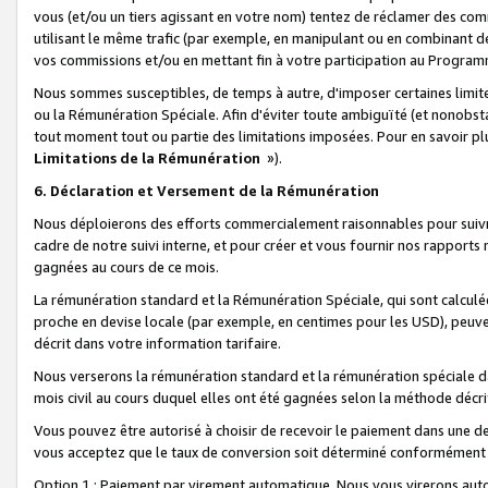
vous (et/ou un tiers agissant en votre nom) tentez de réclamer des c
utilisant le même trafic (par exemple, en manipulant ou en combinant 
vos commissions et/ou en mettant fin à votre participation au Progra
Nous sommes susceptibles, de temps à autre, d'imposer certaines limit
ou la Rémunération Spéciale. Afin d'éviter toute ambiguïté (et nonobst
tout moment tout ou partie des limitations imposées. Pour en savoir plus
Limitations de la Rémunération
»).
6. Déclaration et Versement de la Rémunération
Nous déploierons des efforts commercialement raisonnables pour suivr
cadre de notre suivi interne, et pour créer et vous fournir nos rapport
gagnées au cours de ce mois.
La rémunération standard et la Rémunération Spéciale, qui sont calcul
proche en devise locale (par exemple, en centimes pour les USD), peuve
décrit dans votre information tarifaire.
Nous verserons la rémunération standard et la rémunération spéciale da
mois civil au cours duquel elles ont été gagnées selon la méthode décr
Vous pouvez être autorisé à choisir de recevoir le paiement dans une dev
vous acceptez que le taux de conversion soit déterminé conformément
Option 1 : Paiement par virement automatique.
Nous vous virerons aut