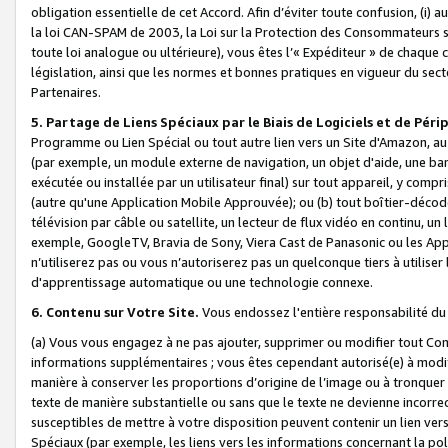
obligation essentielle de cet Accord. Afin d’éviter toute confusion, (i) a
la loi CAN-SPAM de 2003, la Loi sur la Protection des Consommateurs s
toute loi analogue ou ultérieure), vous êtes l’« Expéditeur » de chaque 
législation, ainsi que les normes et bonnes pratiques en vigueur du s
Partenaires.
5. Partage de Liens Spéciaux par le Biais de Logiciels et de Pér
Programme ou Lien Spécial ou tout autre lien vers un Site d'Amazon, au su
(par exemple, un module externe de navigation, un objet d'aide, une ba
exécutée ou installée par un utilisateur final) sur tout appareil, y comp
(autre qu'une Application Mobile Approuvée); ou (b) tout boîtier-décod
télévision par câble ou satellite, un lecteur de flux vidéo en continu, un
exemple, GoogleTV, Bravia de Sony, Viera Cast de Panasonic ou les Appli
n’utiliserez pas ou vous n’autoriserez pas un quelconque tiers à utili
d'apprentissage automatique ou une technologie connexe.
6. Contenu sur Votre Site.
Vous endossez l'entière responsabilité du
(a) Vous vous engagez à ne pas ajouter, supprimer ou modifier tout Co
informations supplémentaires ; vous êtes cependant autorisé(e) à modi
manière à conserver les proportions d’origine de l’image ou à tronquer
texte de manière substantielle ou sans que le texte ne devienne incorr
susceptibles de mettre à votre disposition peuvent contenir un lien ver
Spéciaux (par exemple, les liens vers les informations concernant la poli