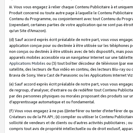
iii. Vous vous engagez à relier chaque Contenu Publicitaire à et uniqu
Produit concerné ou toute autre page à laquelle le Contenu Publicitaire
Contenu du Programme, ou conjointement avec tout Contenu du Programm
(cependant, certaines parties de votre application qui ne sont pas étroi
qu'un Site d'Amazon).
(d) Sauf accord exprès écrit préalable de notre part, vous vous engagez à
application conçue pour ou destinée à être utilisée sur les téléphones p
non conçus ou destinés à être utilisés avec de tels dispositifs, mais pouv
appareils mobiles accessible via un navigateur Internet sur une tablett
Applications Mobiles
ou (3) tout boîtier décodeur de télévision (par ex
satellite, des lecteurs de flux vidéo en continu, des lecteurs Blu-ray o
Bravia de Sony, Viera Cast de Panasonic ou les Applications Internet Viz
(e) Sauf accord exprès écrit préalable de notre part, vous vous engagez 
de regroup, d'analyser, d'extraire ou de redéfinir tout Contenu Publicitai
par des personnes physiques ou morales proposant des produits sur un
d’apprentissage automatique et ou fondamental.
(f) Vous vous engagez à ne pas (i)interférer ou tenter d'interférer de 
Créateurs ou de la PA API ; (ii) compiler ou utiliser le Contenu Publicita
sollicité de vendeurs et de clients ou d'autres activités publicitaires ; ou (
compris tout avis de propriété intellectuelle ou de droit exclusif, appar