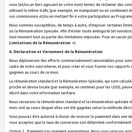
vous (et/ou un tiers agissant en votre nom) tentez de réclamer des c
utilisant le même trafic (par exemple, en manipulant ou en combinant 
vos commissions et/ou en mettant fin à votre participation au Progra
Nous sommes susceptibles, de temps à autre, d'imposer certaines limit
ou la Rémunération Spéciale. Afin d'éviter toute ambiguïté (et nonobst
tout moment tout ou partie des limitations imposées. Pour en savoir plus
Limitations de la Rémunération
»).
6. Déclaration et Versement de la Rémunération
Nous déploierons des efforts commercialement raisonnables pour suivr
cadre de notre suivi interne, et pour créer et vous fournir nos rapport
gagnées au cours de ce mois.
La rémunération standard et la Rémunération Spéciale, qui sont calcul
proche en devise locale (par exemple, en centimes pour les USD), peuve
décrit dans votre information tarifaire.
Nous verserons la rémunération standard et la rémunération spéciale da
mois civil au cours duquel elles ont été gagnées selon la méthode décr
Vous pouvez être autorisé à choisir de recevoir le paiement dans une dev
vous acceptez que le taux de conversion soit déterminé conformément
Option 1 : Paiement par virement automatique.
Nous vous virerons aut