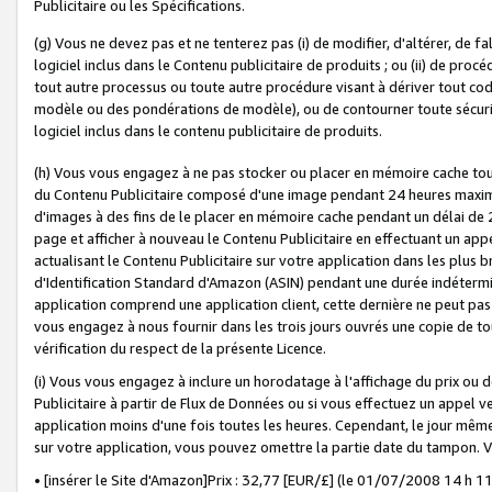
Publicitaire ou les Spécifications.
(g) Vous ne devez pas et ne tenterez pas (i) de modifier, d'altérer, de f
logiciel inclus dans le Contenu publicitaire de produits ; ou (ii) de proc
tout autre processus ou toute autre procédure visant à dériver tout c
modèle ou des pondérations de modèle), ou de contourner toute sécurité a
logiciel inclus dans le contenu publicitaire de produits.
(h) Vous vous engagez à ne pas stocker ou placer en mémoire cache tou
du Contenu Publicitaire composé d'une image pendant 24 heures maxim
d'images à des fins de le placer en mémoire cache pendant un délai de
page et afficher à nouveau le Contenu Publicitaire en effectuant un app
actualisant le Contenu Publicitaire sur votre application dans les plus 
d'Identification Standard d'Amazon (ASIN) pendant une durée indéterminé
application comprend une application client, cette dernière ne peut pa
vous engagez à nous fournir dans les trois jours ouvrés une copie de tou
vérification du respect de la présente Licence.
(i) Vous vous engagez à inclure un horodatage à l'affichage du prix ou 
Publicitaire à partir de Flux de Données ou si vous effectuez un appel ve
application moins d'une fois toutes les heures. Cependant, le jour même
sur votre application, vous pouvez omettre la partie date du tampon.
• [insérer le Site d'Amazon]Prix : 32,77 [EUR/£] (le 01/07/2008 14 h 11 