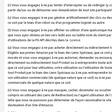
(r) Vous vous engagez à ne pas tenter d'intercepter ou de rediriger (y comp
partir de/sur ou de détourner une rémunération de tout site participa
(s) Vous vous engagez à ne pas générer artificiellement des clics ou de
ce soit par le biais d'un robot ou d'un programme logiciel ou autre.
(t) Vous vous engagez à ne pas afficher ou utiliser d’une quelconque man
que vous ayez obtenu un lien vers ledit avis ou ladite note du client par
d’utilisations de la PA API décrites dans la
Licence
.
(u) Vous vous engagez à ne pas acheter directement ou indirectement t
Eligible aux primes Amazon par le biais des Liens Spéciaux, que ce soit 
morale et vous vous engagez à ne pas autoriser, demander ou encourager
directement ou indirectement tout Produit ou à entreprendre toute acti
que ce soit pour leur utilisation, votre utilisation ou l'utilisation de
tout Produit par le biais des Liens Spéciaux ou à ne pas entreprendre t
son utilisation commerciale (de quelque nature que ce soit) ou à ne pas o
commerciale de quelque nature que ce soit.
(v) Vous vous engagez à ne pas masquer, cacher, dissimuler ou occulter 
compris en utilisant des Liens de Redirection) ou l'agent utilisateur de 
telle que nous ne puissions pas déterminer de façon raisonnable le site ou
destination d'un Site d'Amazon.