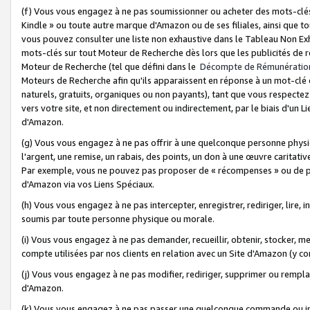
(f) Vous vous engagez à ne pas soumissionner ou acheter des mots-clés,
Kindle » ou toute autre marque d'Amazon ou de ses filiales, ainsi que t
vous pouvez consulter une liste non exhaustive dans le Tableau Non Ex
mots-clés sur tout Moteur de Recherche dès lors que les publicités de 
Moteur de Recherche (tel que défini dans le
Décompte de Rémunératio
Moteurs de Recherche afin qu'ils apparaissent en réponse à un mot-clé o
naturels, gratuits, organiques ou non payants), tant que vous respectez 
vers votre site, et non directement ou indirectement, par le biais d'un Li
d'Amazon.
(g) Vous vous engagez à ne pas offrir à une quelconque personne physi
l'argent, une remise, un rabais, des points, un don à une œuvre caritativ
Par exemple, vous ne pouvez pas proposer de « récompenses » ou de p
d'Amazon via vos Liens Spéciaux.
(h) Vous vous engagez à ne pas intercepter, enregistrer, rediriger, lire
soumis par toute personne physique ou morale.
(i) Vous vous engagez à ne pas demander, recueillir, obtenir, stocker, 
compte utilisées par nos clients en relation avec un Site d'Amazon (y c
(j) Vous vous engagez à ne pas modifier, rediriger, supprimer ou rempla
d'Amazon.
(k) Vous vous engagez à ne pas passer une quelconque commande ou init