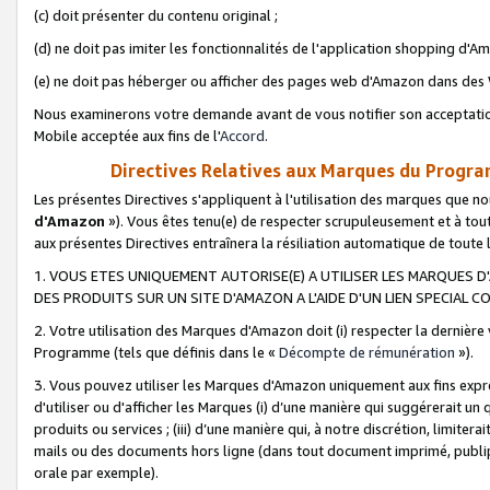
(c) doit présenter du contenu original ;
(d) ne doit pas imiter les fonctionnalités de l'application shopping d'Am
(e) ne doit pas héberger ou afficher des pages web d'Amazon dans de
Nous examinerons votre demande avant de vous notifier son acceptatio
Mobile acceptée aux fins de l'
Accord
.
Directives Relatives aux Marques du Progra
Les présentes Directives s'appliquent à l'utilisation des marques que
d'Amazon
»). Vous êtes tenu(e) de respecter scrupuleusement et à tou
aux présentes Directives entraînera la résiliation automatique de toute
1. VOUS ETES UNIQUEMENT AUTORISE(E) A UTILISER LES MARQUES D'
DES PRODUITS SUR UN SITE D'AMAZON A L'AIDE D'UN LIEN SPECIAL 
2. Votre utilisation des Marques d'Amazon doit (i) respecter la dernière
Programme (tels que définis dans le «
Décompte de rémunération
»).
3. Vous pouvez utiliser les Marques d'Amazon uniquement aux fins expr
d'utiliser ou d'afficher les Marques (i) d’une manière qui suggérerait un
produits ou services ; (iii) d’une manière qui, à notre discrétion, limit
mails ou des documents hors ligne (dans tout document imprimé, publip
orale par exemple).