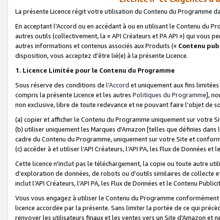
La présente Licence régit votre utilisation du Contenu du Programme d
En acceptant l'Accord ou en accédant à ou en utilisant le Contenu du P
autres outils (collectivement, la «
API Créateurs et PA API
») qui vous pe
autres informations et contenus associés aux Produits («
Contenu publ
disposition, vous acceptez d'être lié(e) à la présente Licence.
1. Licence Limitée pour le Contenu du Programme
Sous réserve des conditions de
l'Accord
et uniquement aux fins limitées
compris la présente Licence et les autres
Politiques du Programme
], n
non exclusive, libre de toute redevance et ne pouvant faire l'objet de so
(a) copier et afficher le Contenu du Programme uniquement sur votre Si
(b) utiliser uniquement les Marques d'Amazon [telles que définies dans 
cadre du Contenu du Programme, uniquement sur votre Site et confo
(c) accéder à et utiliser l’API Créateurs, l’API PA, les Flux de Données e
Cette licence n'inclut pas le téléchargement, la copie ou toute autre util
d’exploration de données, de robots ou d’outils similaires de collecte
inclut l’API Créateurs, l’API PA, les Flux de Données et le Contenu Publici
Vous vous engagez à utiliser le Contenu du Programme conformément a
licence accordée par la présente. Sans limiter la portée de ce qui pré
renvoyer les utilisateurs finaux et les ventes vers un Site d'Amazon et