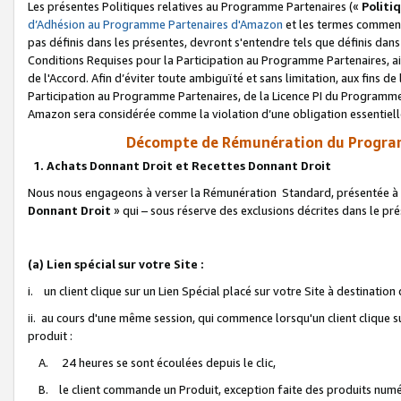
Les présentes Politiques relatives au Programme Partenaires («
Politi
d’Adhésion au Programme Partenaires d'Amazon
et les termes commenç
pas définis dans les présentes, devront s'entendre tels que définis dans 
Conditions Requises pour la Participation au Programme Partenaires, ai
de l'Accord. Afin d’éviter toute ambiguïté et sans limitation, aux fins de
Participation au Programme Partenaires, de la Licence PI du Programme 
Amazon sera considérée comme la violation d’une obligation essentielle
Décompte de Rémunération du Program
1. Achats Donnant Droit et Recettes Donnant Droit
Nous nous engageons à verser la Rémunération Standard, présentée à l
Donnant Droit
» qui – sous réserve des exclusions décrites dans le p
(a) Lien spécial sur votre Site :
i. un client clique sur un Lien Spécial placé sur votre Site à destination
ii. au cours d'une même session, qui commence lorsqu'un client clique s
produit :
A. 24 heures se sont écoulées depuis le clic,
B. le client commande un Produit, exception faite des produits numéri