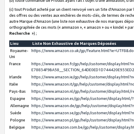
(b) toute commande de Produit ayant fait l'objet d'une annulation, d'u
(c) tout Produit acheté par un client renvoyé vers un Site d'Amazon par
des offres ou des ventes aux enchères de mots-clés, de termes de reche
autre Marque d'Amazon (une liste non exhaustive de nos marques déposée
orthographiée de ces mots (« ammazon », « amaozn » ou « kindel » par
Recherche
») ;
Lieu
Liste Non Exhaustive de Marques Déposées
Royaume-
https://www.amazon.co.uk/gp/feature.html?ie=UTF8&
Uni
France
https://www.amazon.fr/gp/help/customer/display.ht
E78834F9BA58__SECTION_64DE0ED1D744420E933ED
Irlande
https://www.amazon.ie/gp/help/customer/display.htm
Italie
https://www.amazon.it/gp/help/customer/display.html
Pays-Bas
https://www.amazon.nl/gp/help/customer/display.html
Espagne
https://www.amazon.es/gp/help/customer/display.html
Allemagne
https://www.amazon.de/gp/help/customer/display.htm
Suède
https://www.amazon.se/gp/help/customer/display.htm
Pologne
https://www.amazon.pl/gp/help/customer/display.html
Belgique
https://www.amazon.com.be/gp/help/customer/displa