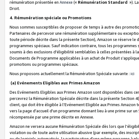
rémunération présentée en
Annexe
(«
Rémunération Standard
»). L
Droit.
4. Rémunération spéciale ou Promotions
Nous sommes susceptibles de proposer de temps à autre des promotion
Partenaires de percevoir une rémunération supplémentaire ou exceptio
toute période décrite dans la présente Section), Amazon se réserve le
programmes spéciaux. Sauf indication contraire, tous les programmes s
soumis à des exclusions d'éligibilité semblables à celles présentées à 
Documents de Programme applicables à un achat de Produit s'appliquera
promotions ou programmes spéciaux.
Nous proposons actuellement la Rémunération Spéciale suivante :
ici
(a) Evénements Eligibles aux Primes Amazon
Des Evénements Eligibles aux Primes Amazon sont disponibles dans cer
percevrez la Rémunération Spéciale décrite dans la présente Section 4(
client, qui doit être éligible à l'Evénement Eligible aux Primes Amazon te
vers la page d'accueil d'un programme donnant lieu à une prime sur un Si
récompensée par une prime décrite en Annexe.
Amazon ne versera aucune Rémunération Spéciale dès lors que l'éligibi
violation ou de toute autre utilisation abusive (par exemple, des inscrip
ou de logiciels automatisés, la participation d'une même personne à p