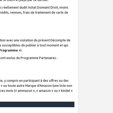
 réellement dudit Achat Donnant Droit, moins
rédits, remises, frais de traitement de carte de
elation avec une violation du présent Décompte de
s susceptibles de publier à tout moment et qui
 Programme
»).
t sont exclus du Programme Partenaires :
e, y compris en participant à des offres ou des
e » ou toute autre Marque d'Amazon (une liste non
e ces mots (« ammazon », « amaozn » ou « kindel »