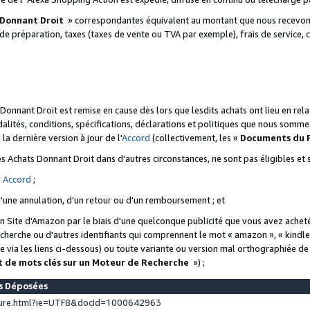
 Donnant Droit
» correspondantes équivalent au montant que nous recevons
 de préparation, taxes (taxes de vente ou TVA par exemple), frais de service, c
s Donnant Droit est remise en cause dès lors que lesdits achats ont lieu en r
lités, conditions, spécifications, déclarations et politiques que nous somme
a dernière version à jour de l'
Accord
(collectivement, les «
Documents du
 des Achats Donnant Droit dans d'autres circonstances, ne sont pas éligibles e
e
Accord
;
d'une annulation, d'un retour ou d'un remboursement ; et
 un Site d'Amazon par le biais d'une quelconque publicité que vous avez acheté
cherche ou d'autres identifiants qui comprennent le mot « amazon », « kindl
 via les liens ci-dessous) ou toute variante ou version mal orthographiée d
t de mots clés sur un Moteur de Recherche
») ;
es Déposées
ture.html?ie=UTF8&docId=1000642963