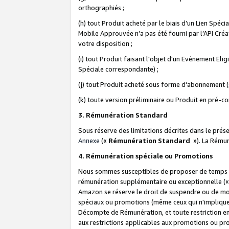
orthographiés ;
(h) tout Produit acheté par le biais d’un Lien Spéc
Mobile Approuvée n’a pas été fourni par l’API Créat
votre disposition ;
(i) tout Produit faisant l'objet d'un Evénement El
Spéciale correspondante) ;
(j) tout Produit acheté sous forme d'abonnement (s
(k) toute version préliminaire ou Produit en pré-c
3. Rémunération Standard
Sous réserve des limitations décrites dans le pré
Annexe
(«
Rémunération Standard
»). La Rému
4. Rémunération spéciale ou Promotions
Nous sommes susceptibles de proposer de temps à
rémunération supplémentaire ou exceptionnelle (
Amazon se réserve le droit de suspendre ou de mo
spéciaux ou promotions (même ceux qui n'impliquent
Décompte de Rémunération, et toute restriction e
aux restrictions applicables aux promotions ou p