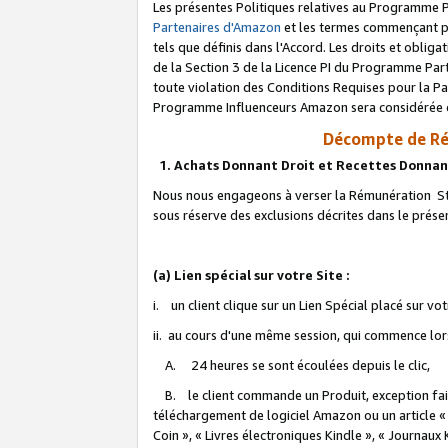
Les présentes Politiques relatives au Programme P
Partenaires d'Amazon
et les termes commençant pa
tels que définis dans l'Accord. Les droits et oblig
de la Section 3 de la Licence PI du Programme Parte
toute violation des Conditions Requises pour la Pa
Programme Influenceurs Amazon sera considérée co
Décompte de Ré
1. Achats Donnant Droit et Recettes Donnan
Nous nous engageons à verser la Rémunération Sta
sous réserve des exclusions décrites dans le prés
(a) Lien spécial sur votre Site :
i. un client clique sur un Lien Spécial placé sur vo
ii. au cours d'une même session, qui commence lorsq
A. 24 heures se sont écoulées depuis le clic,
B. le client commande un Produit, exception faite
téléchargement de logiciel Amazon ou un article «
Coin », « Livres électroniques Kindle », « Journaux