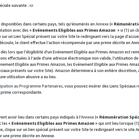
ciale suivante :
ici
disponibles dans certains pays, tels qu'énumérés en
Annexe
(«
Rémunérati
relation avec des «
Evénements Eligibles aux Primes Amazon
» si (1) un c
 sur un Lien Spécial présent sur votre Site le redirigeant vers la page d'acc
 découle, le client effectue l'action récompensée par une prime décrite en Ann
s lors que l'éligibilité d'un Evénement Eligible aux Primes Amazon est remis
ions effectuées à l'aide d'une adresse électronique non valide, l'utilisation d
nement Eligible aux Primes Amazon, les Evénement Eligible aux Primes Amazo
ciaux présents sur votre Site). Amazon déterminera à son entière discrétion, 
ne utilisation abusive a eu lieu.
cipation au Programme Partenaires
, vous pouvez insérer des Liens Spéciaux r
la prime correspondante.
t avoir lieu dans certains pays indiqués à l'
Annexe
(«
Rémunération Spéc
c les «
Evénements Eligibles aux Primes Amazon
» qui ont lieu lorsque (1)
 clique sur un lien spécial présent sur votre Site le redirigeant vers le site 
ar une prime décrite en Annexe.