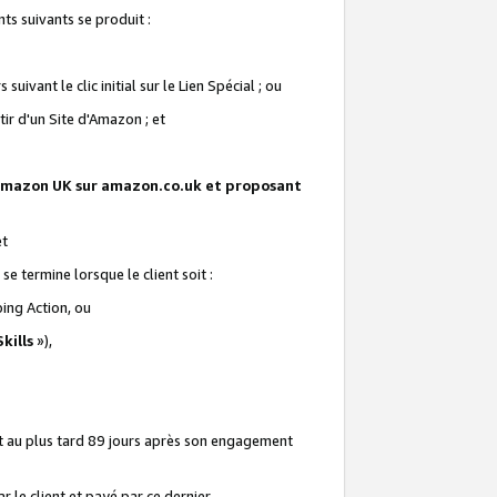
ts suivants se produit :
vant le clic initial sur le Lien Spécial ; ou
ir d'un Site d'Amazon ; et
te Amazon UK sur amazon.co.uk et proposant
et
e termine lorsque le client soit :
ping Action, ou
kills
»),
it au plus tard 89 jours après son engagement
 le client et payé par ce dernier.