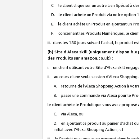
C. le client clique sur un autre Lien Spécial à de
D. le client achète un Produit via notre option 1-
E. le client achète un Produit en ajoutant un Produ
F. concernant les Produits Numériques, le client 
iii. dans les 180 jours suivant l'achat, le produit e
(b) Site d'Alexa skill (uniquement disponible
des Produits sur amazon.co.uk) :
i. un client utilisant votre Site d'Alexa skill enga
ii. au cours d'une seule session d'Alexa Shopping 
A. retourne de l'Alexa Shopping Action à votre
B. passe une commande via Alexa pour le Prod
le client achète le Produit que vous avez proposé a
C. via Alexa, ou
D. en ajoutant ce produit au panier d'achat du
initial avec l'Alexa Shopping Action ; et
iii. le Produit que vous avez proposé dans le cadre