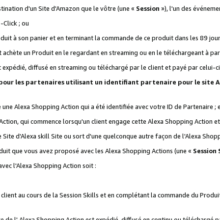
stination d'un Site d'Amazon que le vôtre (une «
Session
»), l'un des événemen
Click ; ou
it à son panier et en terminant la commande de ce produit dans les 89 jours sui
achète un Produit en le regardant en streaming ou en le téléchargeant à part
st expédié, diffusé en streaming ou téléchargé par le client et payé par celui-ci
 pour les partenaires utilisant un identifiant partenaire pour le si
ge une Alexa Shopping Action qui a été identifiée avec votre ID de Partenaire ; 
Action, qui commence lorsqu'un client engage cette Alexa Shopping Action et s
 Site d'Alexa skill Site ou sort d'une quelconque autre façon de l'Alexa Shop
uit que vous avez proposé avec les Alexa Shopping Actions (une «
Session S
vec l'Alexa Shopping Action soit :
 client au cours de la Session Skills et en complétant la commande du Produ
 de l' Alexa Shopping Action est expédié, diffusé en continu ou téléchargé par