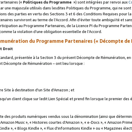
artenaires («
Politiques du Programme
») sont intégrées par renvoi aux
C
r une majuscule utilisés dans lesdites Politiques du Programme, qui ne sont 
ations des parties en vertu des Sections 3 et 6 des Conditions Requises pour l
naires survivront au terme de l'Accord. Afin d’éviter toute ambiguïté et sans l
rticipation au Programme Partenaires, de la Licence PI du Programme Partenai
mme la violation d’une obligation essentielle de l'Accord.
munération du Programme Partenaires (« Décompte de 
t Droit
ndard, présentée à la Section 3 du présent Décompte de Rémunération, en r
ent Décompte de Rémunération – ont lieu lorsque :
tre Site à destination d'un Site d'Amazon ; et
u'un client clique sur ledit Lien Spécial et prend fin lorsque le premier des
 des produits numériques vendus sous la dénomination (ainsi que déterminé 
 Amazon Music », « Histoires courtes d’Amazon », « e-Docs », « Amazon Prim
 Kindle », « Blogs Kindle », « Flux d’informations Kindle » ou « Magazines éle