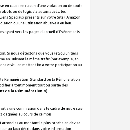
e en cause en raison d'une violation ou de toute
e robots ou de logiciels automatisés, les
Liens Spéciaux présents sur votre Site). Amazon
lation ou une utilisation abusive a eu lieu.
renvoyant vers les pages d'accueil d'Evénements
on. Si nous détectons que vous (et/ou un tiers
 en utilisant le même trafic (par exemple, en
s et/ou en mettant fin à votre participation au
ir la Rémunération Standard ou la Rémunération
odifier à tout moment tout ou partie des
ons de la Rémunération
»).
it à une commission dans le cadre de notre suivi
ez gagnées au cours de ce mois.
t arrondies au montant le plus proche en devise
ieur au taux décrit dans votre information