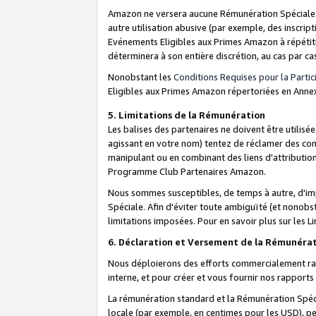
Amazon ne versera aucune Rémunération Spéciale dè
autre utilisation abusive (par exemple, des inscript
Evénements Eligibles aux Primes Amazon à répétiti
déterminera à son entière discrétion, au cas par ca
Nonobstant les
Conditions Requises pour la Parti
Eligibles aux Primes Amazon répertoriées en Anne
5. Limitations de la Rémunération
Les balises des partenaires ne doivent être utili
agissant en votre nom) tentez de réclamer des co
manipulant ou en combinant des liens d'attributi
Programme Club Partenaires Amazon.
Nous sommes susceptibles, de temps à autre, d'imp
Spéciale. Afin d'éviter toute ambiguïté (et nonob
limitations imposées. Pour en savoir plus sur les Li
6. Déclaration et Versement de la Rémunéra
Nous déploierons des efforts commercialement rai
interne, et pour créer et vous fournir nos rappor
La rémunération standard et la Rémunération Spéci
locale (par exemple, en centimes pour les USD), pe