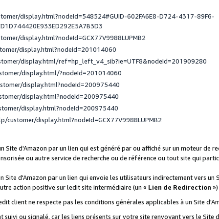
ustomer/display.html?nodeId=548524#GUID-602FA6E8-D724-4317-89F6-
ED1D744420E933ED292E5A7B3D3
ustomer/display.html?nodeId=GCX77V9988LUPMB2
stomer/display.html?nodeId=201014060
ustomer/display.html/ref=hp_left_v4_sib?ie=UTF8&nodeId=201909280
ustomer/display.html/?nodeId=201014060
ustomer/display.html?nodeId=200975440
ustomer/display.html?nodeId=200975440
ustomer/display.html?nodeId=200975440
elp/customer/display.html?nodeId=GCX77V9988LUPMB2
 un Site d'Amazon par un lien qui est généré par ou affiché sur un moteur de 
onsorisée ou autre service de recherche ou de référence ou tout site qui part
un Site d'Amazon par un lien qui envoie les utilisateurs indirectement vers un 
autre action positive sur ledit site intermédiaire (un «
Lien de Redirection
»)
 ledit client ne respecte pas les conditions générales applicables à un Site d'
t suivi ou signalé, car les liens présents sur votre site renvoyant vers le Si