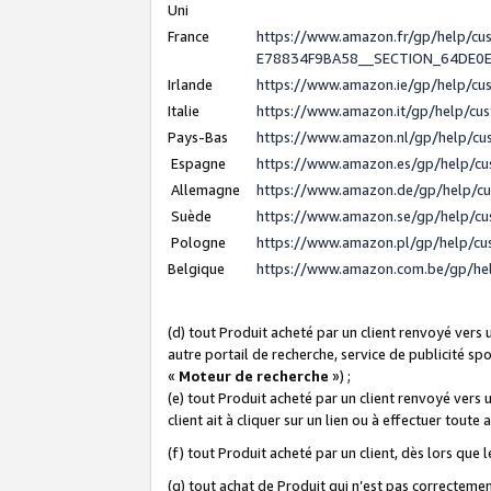
Uni
France
https://www.amazon.fr/gp/help/c
E78834F9BA58__SECTION_64DE0
Irlande
https://www.amazon.ie/gp/help/c
Italie
https://www.amazon.it/gp/help/cu
Pays-Bas
https://www.amazon.nl/gp/help/c
Espagne
https://www.amazon.es/gp/help/c
Allemagne
https://www.amazon.de/gp/help/c
Suède
https://www.amazon.se/gp/help/c
Pologne
https://www.amazon.pl/gp/help/c
Belgique
https://www.amazon.com.be/gp/h
(d) tout Produit acheté par un client renvoyé vers
autre portail de recherche, service de publicité sp
«
Moteur de recherche
») ;
(e) tout Produit acheté par un client renvoyé vers 
client ait à cliquer sur un lien ou à effectuer toute 
(f) tout Produit acheté par un client, dès lors que
(g) tout achat de Produit qui n’est pas correctemen