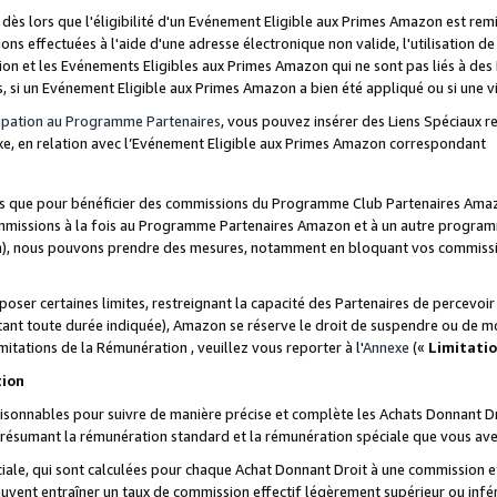
s lors que l'éligibilité d'un Evénement Eligible aux Primes Amazon est remis
ions effectuées à l'aide d'une adresse électronique non valide, l'utilisation d
on et les Evénements Eligibles aux Primes Amazon qui ne sont pas liés à des 
s, si un Evénement Eligible aux Primes Amazon a bien été appliqué ou si une vio
cipation au Programme Partenaires
, vous pouvez insérer des Liens Spéciaux 
xe, en relation avec l’Evénement Eligible aux Primes Amazon correspondant
sées que pour bénéficier des commissions du Programme Club Partenaires Amaz
mmissions à la fois au Programme Partenaires Amazon et à un autre programme
on), nous pouvons prendre des mesures, notamment en bloquant vos commission
oser certaines limites, restreignant la capacité des Partenaires de percevo
stant toute durée indiquée), Amazon se réserve le droit de suspendre ou de m
mitations de la Rémunération , veuillez vous reporter à l'
Annexe
(«
Limitati
tion
sonnables pour suivre de manière précise et complète les Achats Donnant Dro
ts résumant la rémunération standard et la rémunération spéciale que vous av
ale, qui sont calculées pour chaque Achat Donnant Droit à une commission e
uvent entraîner un taux de commission effectif légèrement supérieur ou infér