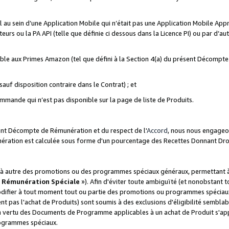
ial au sein d’une Application Mobile qui n’était pas une Application Mobile Ap
eurs ou la PA API (telle que définie ci dessous dans la Licence PI) ou par d’au
igible aux Primes Amazon (tel que défini à la Section 4(a) du présent Décomp
auf disposition contraire dans le Contrat) ; et
ommande qui n’est pas disponible sur la page de liste de Produits.
sent Décompte de Rémunération et du respect de l'
Accord
, nous nous engageo
nération est calculée sous forme d'un pourcentage des Recettes Donnant Dro
 autre des promotions ou des programmes spéciaux généraux, permettant à t
«
Rémunération Spéciale
»). Afin d'éviter toute ambiguïté (et nonobstant t
difier à tout moment tout ou partie des promotions ou programmes spéciaux.
 pas l'achat de Produits) sont soumis à des exclusions d'éligibilité semblabl
n vertu des Documents de Programme applicables à un achat de Produit s'app
rogrammes spéciaux.