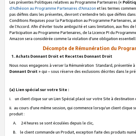
Les présentes Politiques relatives au Programme Partenaires («
Politi
d’Adhésion au Programme Partenaires d'Amazon
et les termes commenç
pas définis dans les présentes, devront s'entendre tels que définis dans 
Conditions Requises pour la Participation au Programme Partenaires, ai
de l'Accord. Afin d’éviter toute ambiguïté et sans limitation, aux fins de
Participation au Programme Partenaires, de la Licence PI du Programme 
Amazon sera considérée comme la violation d’une obligation essentielle
Décompte de Rémunération du Program
1. Achats Donnant Droit et Recettes Donnant Droit
Nous nous engageons à verser la Rémunération Standard, présentée à l
Donnant Droit
» qui – sous réserve des exclusions décrites dans le p
(a) Lien spécial sur votre Site :
i. un client clique sur un Lien Spécial placé sur votre Site à destination
ii. au cours d'une même session, qui commence lorsqu'un client clique s
produit :
A. 24 heures se sont écoulées depuis le clic,
B. le client commande un Produit, exception faite des produits numéri