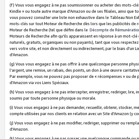
(f) Vous vous engagez à ne pas soumissionner ou acheter des mots-clés,
Kindle » ou toute autre marque d'Amazon ou de ses filiales, ainsi que t
vous pouvez consulter une liste non exhaustive dans le Tableau Non Ex
mots-clés sur tout Moteur de Recherche dès lors que les publicités de 
Moteur de Recherche (tel que défini dans le
Décompte de Rémunératio
Moteurs de Recherche afin qu'ils apparaissent en réponse à un mot-clé o
naturels, gratuits, organiques ou non payants), tant que vous respectez 
vers votre site, et non directement ou indirectement, par le biais d'un Li
d'Amazon.
(g) Vous vous engagez à ne pas offrir à une quelconque personne physi
l'argent, une remise, un rabais, des points, un don à une œuvre caritativ
Par exemple, vous ne pouvez pas proposer de « récompenses » ou de p
d'Amazon via vos Liens Spéciaux.
(h) Vous vous engagez à ne pas intercepter, enregistrer, rediriger, lire
soumis par toute personne physique ou morale.
(i) Vous vous engagez à ne pas demander, recueillir, obtenir, stocker, 
compte utilisées par nos clients en relation avec un Site d'Amazon (y c
(j) Vous vous engagez à ne pas modifier, rediriger, supprimer ou rempla
d'Amazon.
(k) Vous vous engagez à ne pas passer une quelconque commande ou init