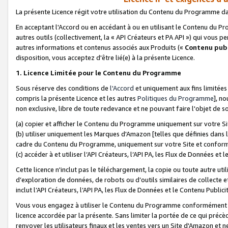
La présente Licence régit votre utilisation du Contenu du Programme d
En acceptant l'Accord ou en accédant à ou en utilisant le Contenu du P
autres outils (collectivement, la «
API Créateurs et PA API
») qui vous pe
autres informations et contenus associés aux Produits («
Contenu publ
disposition, vous acceptez d'être lié(e) à la présente Licence.
1. Licence Limitée pour le Contenu du Programme
Sous réserve des conditions de
l'Accord
et uniquement aux fins limitées
compris la présente Licence et les autres
Politiques du Programme
], n
non exclusive, libre de toute redevance et ne pouvant faire l'objet de so
(a) copier et afficher le Contenu du Programme uniquement sur votre Si
(b) utiliser uniquement les Marques d'Amazon [telles que définies dans 
cadre du Contenu du Programme, uniquement sur votre Site et confo
(c) accéder à et utiliser l’API Créateurs, l’API PA, les Flux de Données e
Cette licence n'inclut pas le téléchargement, la copie ou toute autre util
d’exploration de données, de robots ou d’outils similaires de collecte
inclut l’API Créateurs, l’API PA, les Flux de Données et le Contenu Publici
Vous vous engagez à utiliser le Contenu du Programme conformément a
licence accordée par la présente. Sans limiter la portée de ce qui pré
renvoyer les utilisateurs finaux et les ventes vers un Site d'Amazon et