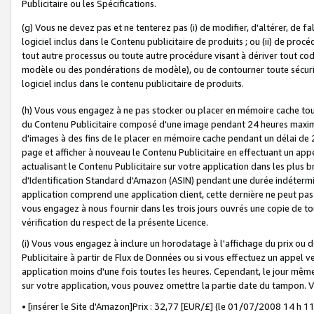
Publicitaire ou les Spécifications.
(g) Vous ne devez pas et ne tenterez pas (i) de modifier, d'altérer, de f
logiciel inclus dans le Contenu publicitaire de produits ; ou (ii) de proc
tout autre processus ou toute autre procédure visant à dériver tout c
modèle ou des pondérations de modèle), ou de contourner toute sécurité a
logiciel inclus dans le contenu publicitaire de produits.
(h) Vous vous engagez à ne pas stocker ou placer en mémoire cache tou
du Contenu Publicitaire composé d'une image pendant 24 heures maxim
d'images à des fins de le placer en mémoire cache pendant un délai de
page et afficher à nouveau le Contenu Publicitaire en effectuant un app
actualisant le Contenu Publicitaire sur votre application dans les plus 
d'Identification Standard d'Amazon (ASIN) pendant une durée indéterminé
application comprend une application client, cette dernière ne peut pa
vous engagez à nous fournir dans les trois jours ouvrés une copie de tou
vérification du respect de la présente Licence.
(i) Vous vous engagez à inclure un horodatage à l'affichage du prix ou 
Publicitaire à partir de Flux de Données ou si vous effectuez un appel ve
application moins d'une fois toutes les heures. Cependant, le jour même
sur votre application, vous pouvez omettre la partie date du tampon.
• [insérer le Site d'Amazon]Prix : 32,77 [EUR/£] (le 01/07/2008 14 h 11 