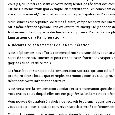
vous (et/ou un tiers agissant en votre nom) tentez de réclamer des c
utilisant le même trafic (par exemple, en manipulant ou en combinant 
vos commissions et/ou en mettant fin à votre participation au Progra
Nous sommes susceptibles, de temps à autre, d'imposer certaines limit
ou la Rémunération Spéciale. Afin d'éviter toute ambiguïté (et nonobst
tout moment tout ou partie des limitations imposées. Pour en savoir plus
Limitations de la Rémunération
»).
6. Déclaration et Versement de la Rémunération
Nous déploierons des efforts commercialement raisonnables pour suivr
cadre de notre suivi interne, et pour créer et vous fournir nos rapport
gagnées au cours de ce mois.
La rémunération standard et la Rémunération Spéciale, qui sont calcul
proche en devise locale (par exemple, en centimes pour les USD), peuve
décrit dans votre information tarifaire.
Nous verserons la rémunération standard et la rémunération spéciale da
mois civil au cours duquel elles ont été gagnées selon la méthode décr
Vous pouvez être autorisé à choisir de recevoir le paiement dans une dev
vous acceptez que le taux de conversion soit déterminé conformément
Option 1 : Paiement par virement automatique.
Nous vous virerons aut