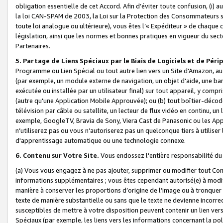
obligation essentielle de cet Accord. Afin d’éviter toute confusion, (i) a
la loi CAN-SPAM de 2003, la Loi sur la Protection des Consommateurs s
toute loi analogue ou ultérieure), vous êtes l’« Expéditeur » de chaque 
législation, ainsi que les normes et bonnes pratiques en vigueur du s
Partenaires.
5. Partage de Liens Spéciaux par le Biais de Logiciels et de Pér
Programme ou Lien Spécial ou tout autre lien vers un Site d'Amazon, au su
(par exemple, un module externe de navigation, un objet d'aide, une ba
exécutée ou installée par un utilisateur final) sur tout appareil, y comp
(autre qu'une Application Mobile Approuvée); ou (b) tout boîtier-décod
télévision par câble ou satellite, un lecteur de flux vidéo en continu, un
exemple, GoogleTV, Bravia de Sony, Viera Cast de Panasonic ou les Appli
n’utiliserez pas ou vous n’autoriserez pas un quelconque tiers à utili
d'apprentissage automatique ou une technologie connexe.
6. Contenu sur Votre Site.
Vous endossez l'entière responsabilité du
(a) Vous vous engagez à ne pas ajouter, supprimer ou modifier tout Co
informations supplémentaires ; vous êtes cependant autorisé(e) à modi
manière à conserver les proportions d’origine de l’image ou à tronquer
texte de manière substantielle ou sans que le texte ne devienne incorr
susceptibles de mettre à votre disposition peuvent contenir un lien ver
Spéciaux (par exemple, les liens vers les informations concernant la poli