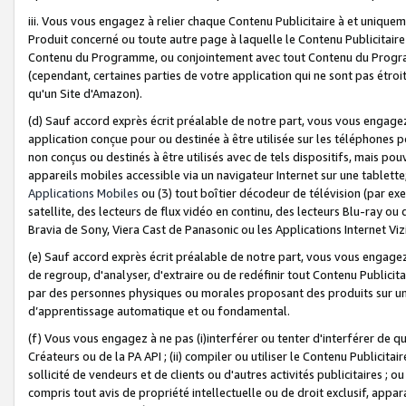
iii. Vous vous engagez à relier chaque Contenu Publicitaire à et uniqu
Produit concerné ou toute autre page à laquelle le Contenu Publicitaire
Contenu du Programme, ou conjointement avec tout Contenu du Programm
(cependant, certaines parties de votre application qui ne sont pas étroi
qu'un Site d'Amazon).
(d) Sauf accord exprès écrit préalable de notre part, vous vous engagez à
application conçue pour ou destinée à être utilisée sur les téléphones p
non conçus ou destinés à être utilisés avec de tels dispositifs, mais pouv
appareils mobiles accessible via un navigateur Internet sur une tablett
Applications Mobiles
ou (3) tout boîtier décodeur de télévision (par ex
satellite, des lecteurs de flux vidéo en continu, des lecteurs Blu-ray o
Bravia de Sony, Viera Cast de Panasonic ou les Applications Internet Viz
(e) Sauf accord exprès écrit préalable de notre part, vous vous engagez 
de regroup, d'analyser, d'extraire ou de redéfinir tout Contenu Publicitai
par des personnes physiques ou morales proposant des produits sur un
d’apprentissage automatique et ou fondamental.
(f) Vous vous engagez à ne pas (i)interférer ou tenter d'interférer de 
Créateurs ou de la PA API ; (ii) compiler ou utiliser le Contenu Publicita
sollicité de vendeurs et de clients ou d'autres activités publicitaires ; ou (
compris tout avis de propriété intellectuelle ou de droit exclusif, appar