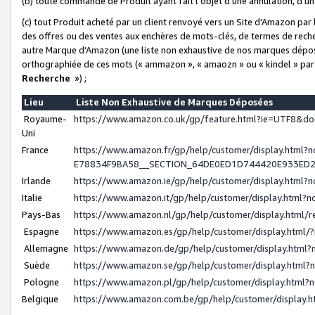
(b) toute commande de Produit ayant fait l'objet d'une annulation, d'u
(c) tout Produit acheté par un client renvoyé vers un Site d'Amazon par
des offres ou des ventes aux enchères de mots-clés, de termes de reche
autre Marque d'Amazon (une liste non exhaustive de nos marques déposée
orthographiée de ces mots (« ammazon », « amaozn » ou « kindel » par
Recherche
») ;
Lieu
Liste Non Exhaustive de Marques Déposées
Royaume-
https://www.amazon.co.uk/gp/feature.html?ie=UTF8&
Uni
France
https://www.amazon.fr/gp/help/customer/display.ht
E78834F9BA58__SECTION_64DE0ED1D744420E933ED
Irlande
https://www.amazon.ie/gp/help/customer/display.htm
Italie
https://www.amazon.it/gp/help/customer/display.html
Pays-Bas
https://www.amazon.nl/gp/help/customer/display.html
Espagne
https://www.amazon.es/gp/help/customer/display.html
Allemagne
https://www.amazon.de/gp/help/customer/display.htm
Suède
https://www.amazon.se/gp/help/customer/display.htm
Pologne
https://www.amazon.pl/gp/help/customer/display.html
Belgique
https://www.amazon.com.be/gp/help/customer/displa