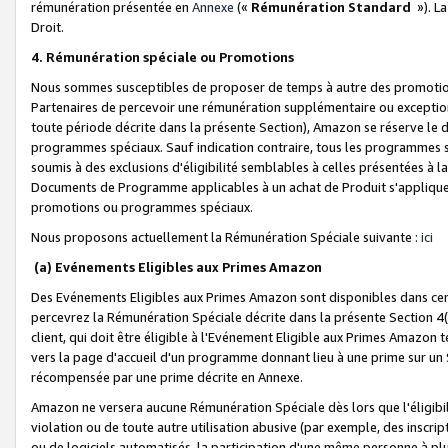
rémunération présentée en
Annexe
(«
Rémunération Standard
»). L
Droit.
4. Rémunération spéciale ou Promotions
Nous sommes susceptibles de proposer de temps à autre des promotion
Partenaires de percevoir une rémunération supplémentaire ou exceptio
toute période décrite dans la présente Section), Amazon se réserve le
programmes spéciaux. Sauf indication contraire, tous les programmes s
soumis à des exclusions d'éligibilité semblables à celles présentées à 
Documents de Programme applicables à un achat de Produit s'appliquera
promotions ou programmes spéciaux.
Nous proposons actuellement la Rémunération Spéciale suivante :
ici
(a) Evénements Eligibles aux Primes Amazon
Des Evénements Eligibles aux Primes Amazon sont disponibles dans cer
percevrez la Rémunération Spéciale décrite dans la présente Section 4(
client, qui doit être éligible à l'Evénement Eligible aux Primes Amazon te
vers la page d'accueil d'un programme donnant lieu à une prime sur un Si
récompensée par une prime décrite en Annexe.
Amazon ne versera aucune Rémunération Spéciale dès lors que l'éligibi
violation ou de toute autre utilisation abusive (par exemple, des inscrip
ou de logiciels automatisés, la participation d'une même personne à p