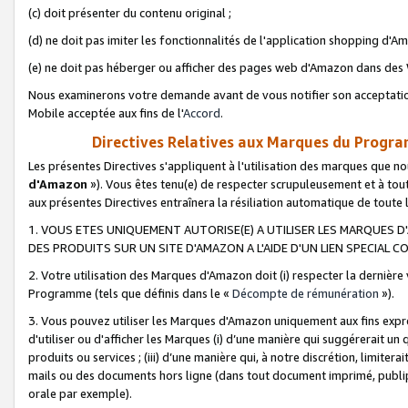
(c) doit présenter du contenu original ;
(d) ne doit pas imiter les fonctionnalités de l'application shopping d'Am
(e) ne doit pas héberger ou afficher des pages web d'Amazon dans de
Nous examinerons votre demande avant de vous notifier son acceptatio
Mobile acceptée aux fins de l'
Accord
.
Directives Relatives aux Marques du Progra
Les présentes Directives s'appliquent à l'utilisation des marques que
d'Amazon
»). Vous êtes tenu(e) de respecter scrupuleusement et à tou
aux présentes Directives entraînera la résiliation automatique de toute
1. VOUS ETES UNIQUEMENT AUTORISE(E) A UTILISER LES MARQUES D'
DES PRODUITS SUR UN SITE D'AMAZON A L'AIDE D'UN LIEN SPECIAL 
2. Votre utilisation des Marques d'Amazon doit (i) respecter la dernière
Programme (tels que définis dans le «
Décompte de rémunération
»).
3. Vous pouvez utiliser les Marques d'Amazon uniquement aux fins expr
d'utiliser ou d'afficher les Marques (i) d’une manière qui suggérerait un
produits ou services ; (iii) d’une manière qui, à notre discrétion, limit
mails ou des documents hors ligne (dans tout document imprimé, publip
orale par exemple).