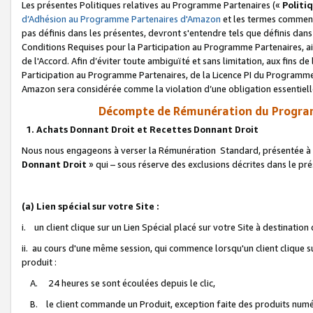
Les présentes Politiques relatives au Programme Partenaires («
Politi
d’Adhésion au Programme Partenaires d'Amazon
et les termes commenç
pas définis dans les présentes, devront s'entendre tels que définis dans 
Conditions Requises pour la Participation au Programme Partenaires, ai
de l'Accord. Afin d’éviter toute ambiguïté et sans limitation, aux fins de
Participation au Programme Partenaires, de la Licence PI du Programme 
Amazon sera considérée comme la violation d’une obligation essentielle
Décompte de Rémunération du Program
1. Achats Donnant Droit et Recettes Donnant Droit
Nous nous engageons à verser la Rémunération Standard, présentée à l
Donnant Droit
» qui – sous réserve des exclusions décrites dans le p
(a) Lien spécial sur votre Site :
i. un client clique sur un Lien Spécial placé sur votre Site à destination
ii. au cours d'une même session, qui commence lorsqu'un client clique s
produit :
A. 24 heures se sont écoulées depuis le clic,
B. le client commande un Produit, exception faite des produits numéri