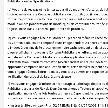
Publicitaire ou les Spécifications.
(g) Vous ne devez pas et ne tenterez pas (i) de modifier, d'altérer, de f
logiciel inclus dans le Contenu publicitaire de produits ; ou (ii) de proc
tout autre processus ou toute autre procédure visant à dériver tout c
modèle ou des pondérations de modèle), ou de contourner toute sécurité a
logiciel inclus dans le contenu publicitaire de produits.
(h) Vous vous engagez à ne pas stocker ou placer en mémoire cache tou
du Contenu Publicitaire composé d'une image pendant 24 heures maxim
d'images à des fins de le placer en mémoire cache pendant un délai de
page et afficher à nouveau le Contenu Publicitaire en effectuant un app
actualisant le Contenu Publicitaire sur votre application dans les plus 
d'Identification Standard d'Amazon (ASIN) pendant une durée indéterminé
application comprend une application client, cette dernière ne peut pa
vous engagez à nous fournir dans les trois jours ouvrés une copie de tou
vérification du respect de la présente Licence.
(i) Vous vous engagez à inclure un horodatage à l'affichage du prix ou 
Publicitaire à partir de Flux de Données ou si vous effectuez un appel ve
application moins d'une fois toutes les heures. Cependant, le jour même
sur votre application, vous pouvez omettre la partie date du tampon.
• [insérer le Site d'Amazon]Prix : 32,77 [EUR/£] (le 01/07/2008 14 h 11 