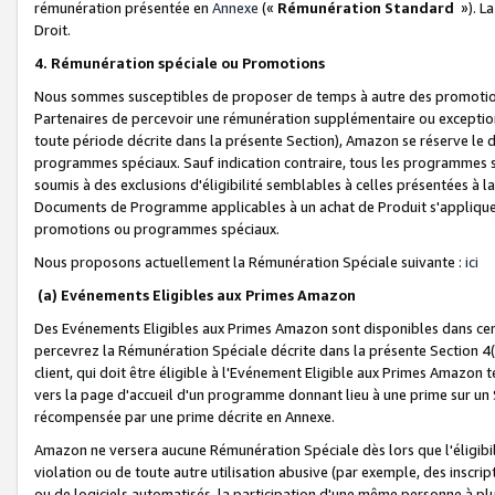
rémunération présentée en
Annexe
(«
Rémunération Standard
»). L
Droit.
4. Rémunération spéciale ou Promotions
Nous sommes susceptibles de proposer de temps à autre des promotion
Partenaires de percevoir une rémunération supplémentaire ou exceptio
toute période décrite dans la présente Section), Amazon se réserve le
programmes spéciaux. Sauf indication contraire, tous les programmes s
soumis à des exclusions d'éligibilité semblables à celles présentées à 
Documents de Programme applicables à un achat de Produit s'appliquera
promotions ou programmes spéciaux.
Nous proposons actuellement la Rémunération Spéciale suivante :
ici
(a) Evénements Eligibles aux Primes Amazon
Des Evénements Eligibles aux Primes Amazon sont disponibles dans cer
percevrez la Rémunération Spéciale décrite dans la présente Section 4(
client, qui doit être éligible à l'Evénement Eligible aux Primes Amazon te
vers la page d'accueil d'un programme donnant lieu à une prime sur un Si
récompensée par une prime décrite en Annexe.
Amazon ne versera aucune Rémunération Spéciale dès lors que l'éligibi
violation ou de toute autre utilisation abusive (par exemple, des inscrip
ou de logiciels automatisés, la participation d'une même personne à p