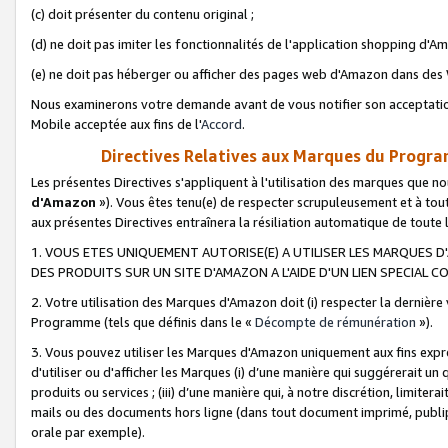
(c) doit présenter du contenu original ;
(d) ne doit pas imiter les fonctionnalités de l'application shopping d'Am
(e) ne doit pas héberger ou afficher des pages web d'Amazon dans de
Nous examinerons votre demande avant de vous notifier son acceptatio
Mobile acceptée aux fins de l'
Accord
.
Directives Relatives aux Marques du Progra
Les présentes Directives s'appliquent à l'utilisation des marques que
d'Amazon
»). Vous êtes tenu(e) de respecter scrupuleusement et à tou
aux présentes Directives entraînera la résiliation automatique de toute
1. VOUS ETES UNIQUEMENT AUTORISE(E) A UTILISER LES MARQUES D'
DES PRODUITS SUR UN SITE D'AMAZON A L'AIDE D'UN LIEN SPECIAL 
2. Votre utilisation des Marques d'Amazon doit (i) respecter la dernière
Programme (tels que définis dans le «
Décompte de rémunération
»).
3. Vous pouvez utiliser les Marques d'Amazon uniquement aux fins expr
d'utiliser ou d'afficher les Marques (i) d’une manière qui suggérerait un
produits ou services ; (iii) d’une manière qui, à notre discrétion, limit
mails ou des documents hors ligne (dans tout document imprimé, publip
orale par exemple).