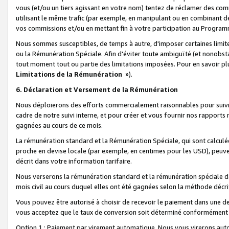
vous (et/ou un tiers agissant en votre nom) tentez de réclamer des c
utilisant le même trafic (par exemple, en manipulant ou en combinant 
vos commissions et/ou en mettant fin à votre participation au Progra
Nous sommes susceptibles, de temps à autre, d'imposer certaines limit
ou la Rémunération Spéciale. Afin d'éviter toute ambiguïté (et nonobst
tout moment tout ou partie des limitations imposées. Pour en savoir plus
Limitations de la Rémunération
»).
6. Déclaration et Versement de la Rémunération
Nous déploierons des efforts commercialement raisonnables pour suivr
cadre de notre suivi interne, et pour créer et vous fournir nos rapport
gagnées au cours de ce mois.
La rémunération standard et la Rémunération Spéciale, qui sont calcul
proche en devise locale (par exemple, en centimes pour les USD), peuve
décrit dans votre information tarifaire.
Nous verserons la rémunération standard et la rémunération spéciale da
mois civil au cours duquel elles ont été gagnées selon la méthode décr
Vous pouvez être autorisé à choisir de recevoir le paiement dans une dev
vous acceptez que le taux de conversion soit déterminé conformément
Option 1 : Paiement par virement automatique.
Nous vous virerons aut