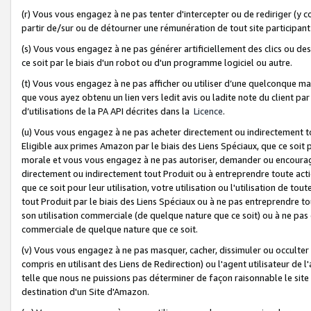
(r) Vous vous engagez à ne pas tenter d'intercepter ou de rediriger (y comp
partir de/sur ou de détourner une rémunération de tout site participa
(s) Vous vous engagez à ne pas générer artificiellement des clics ou de
ce soit par le biais d'un robot ou d'un programme logiciel ou autre.
(t) Vous vous engagez à ne pas afficher ou utiliser d’une quelconque man
que vous ayez obtenu un lien vers ledit avis ou ladite note du client par
d’utilisations de la PA API décrites dans la
Licence
.
(u) Vous vous engagez à ne pas acheter directement ou indirectement t
Eligible aux primes Amazon par le biais des Liens Spéciaux, que ce soit 
morale et vous vous engagez à ne pas autoriser, demander ou encourager
directement ou indirectement tout Produit ou à entreprendre toute acti
que ce soit pour leur utilisation, votre utilisation ou l'utilisation de
tout Produit par le biais des Liens Spéciaux ou à ne pas entreprendre t
son utilisation commerciale (de quelque nature que ce soit) ou à ne pas o
commerciale de quelque nature que ce soit.
(v) Vous vous engagez à ne pas masquer, cacher, dissimuler ou occulter 
compris en utilisant des Liens de Redirection) ou l'agent utilisateur de 
telle que nous ne puissions pas déterminer de façon raisonnable le site ou
destination d'un Site d'Amazon.