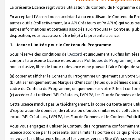
La présente Licence régit votre utilisation du Contenu du Programme d
En acceptant l'Accord ou en accédant à ou en utilisant le Contenu du P
autres outils (collectivement, la «
API Créateurs et PA API
») qui vous pe
autres informations et contenus associés aux Produits («
Contenu publ
disposition, vous acceptez d'être lié(e) à la présente Licence.
1. Licence Limitée pour le Contenu du Programme
Sous réserve des conditions de
l'Accord
et uniquement aux fins limitées
compris la présente Licence et les autres
Politiques du Programme
], n
non exclusive, libre de toute redevance et ne pouvant faire l'objet de so
(a) copier et afficher le Contenu du Programme uniquement sur votre Si
(b) utiliser uniquement les Marques d'Amazon [telles que définies dans 
cadre du Contenu du Programme, uniquement sur votre Site et confo
(c) accéder à et utiliser l’API Créateurs, l’API PA, les Flux de Données e
Cette licence n'inclut pas le téléchargement, la copie ou toute autre util
d’exploration de données, de robots ou d’outils similaires de collecte
inclut l’API Créateurs, l’API PA, les Flux de Données et le Contenu Publici
Vous vous engagez à utiliser le Contenu du Programme conformément a
licence accordée par la présente. Sans limiter la portée de ce qui pré
renvoyer les utilisateurs finaux et les ventes vers un Site d'Amazon et