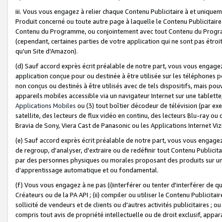
iii. Vous vous engagez à relier chaque Contenu Publicitaire à et uniqu
Produit concerné ou toute autre page à laquelle le Contenu Publicitaire
Contenu du Programme, ou conjointement avec tout Contenu du Programm
(cependant, certaines parties de votre application qui ne sont pas étroi
qu'un Site d'Amazon).
(d) Sauf accord exprès écrit préalable de notre part, vous vous engagez à
application conçue pour ou destinée à être utilisée sur les téléphones p
non conçus ou destinés à être utilisés avec de tels dispositifs, mais pouv
appareils mobiles accessible via un navigateur Internet sur une tablett
Applications Mobiles
ou (3) tout boîtier décodeur de télévision (par ex
satellite, des lecteurs de flux vidéo en continu, des lecteurs Blu-ray o
Bravia de Sony, Viera Cast de Panasonic ou les Applications Internet Viz
(e) Sauf accord exprès écrit préalable de notre part, vous vous engagez 
de regroup, d'analyser, d'extraire ou de redéfinir tout Contenu Publicitai
par des personnes physiques ou morales proposant des produits sur un
d’apprentissage automatique et ou fondamental.
(f) Vous vous engagez à ne pas (i)interférer ou tenter d'interférer de 
Créateurs ou de la PA API ; (ii) compiler ou utiliser le Contenu Publicita
sollicité de vendeurs et de clients ou d'autres activités publicitaires ; ou (
compris tout avis de propriété intellectuelle ou de droit exclusif, appar