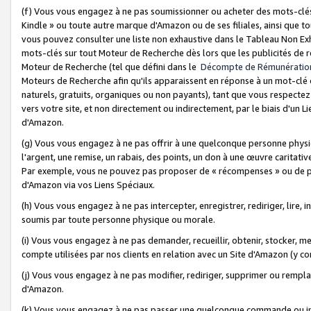
(f) Vous vous engagez à ne pas soumissionner ou acheter des mots-clés,
Kindle » ou toute autre marque d'Amazon ou de ses filiales, ainsi que t
vous pouvez consulter une liste non exhaustive dans le Tableau Non Ex
mots-clés sur tout Moteur de Recherche dès lors que les publicités de 
Moteur de Recherche (tel que défini dans le
Décompte de Rémunératio
Moteurs de Recherche afin qu'ils apparaissent en réponse à un mot-clé o
naturels, gratuits, organiques ou non payants), tant que vous respectez 
vers votre site, et non directement ou indirectement, par le biais d'un Li
d'Amazon.
(g) Vous vous engagez à ne pas offrir à une quelconque personne physi
l'argent, une remise, un rabais, des points, un don à une œuvre caritativ
Par exemple, vous ne pouvez pas proposer de « récompenses » ou de p
d'Amazon via vos Liens Spéciaux.
(h) Vous vous engagez à ne pas intercepter, enregistrer, rediriger, lire
soumis par toute personne physique ou morale.
(i) Vous vous engagez à ne pas demander, recueillir, obtenir, stocker, 
compte utilisées par nos clients en relation avec un Site d'Amazon (y c
(j) Vous vous engagez à ne pas modifier, rediriger, supprimer ou rempla
d'Amazon.
(k) Vous vous engagez à ne pas passer une quelconque commande ou init