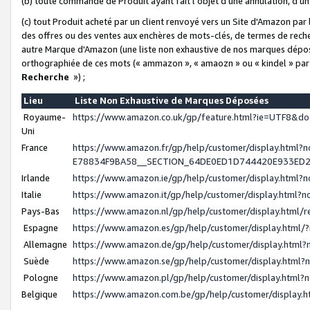
(b) toute commande de Produit ayant fait l'objet d'une annulation, d'u
(c) tout Produit acheté par un client renvoyé vers un Site d'Amazon par
des offres ou des ventes aux enchères de mots-clés, de termes de reche
autre Marque d'Amazon (une liste non exhaustive de nos marques déposée
orthographiée de ces mots (« ammazon », « amaozn » ou « kindel » par
Recherche
») ;
Lieu
Liste Non Exhaustive de Marques Déposées
Royaume-
https://www.amazon.co.uk/gp/feature.html?ie=UTF8&
Uni
France
https://www.amazon.fr/gp/help/customer/display.ht
E78834F9BA58__SECTION_64DE0ED1D744420E933ED
Irlande
https://www.amazon.ie/gp/help/customer/display.htm
Italie
https://www.amazon.it/gp/help/customer/display.html
Pays-Bas
https://www.amazon.nl/gp/help/customer/display.html
Espagne
https://www.amazon.es/gp/help/customer/display.html
Allemagne
https://www.amazon.de/gp/help/customer/display.htm
Suède
https://www.amazon.se/gp/help/customer/display.htm
Pologne
https://www.amazon.pl/gp/help/customer/display.html
Belgique
https://www.amazon.com.be/gp/help/customer/displa