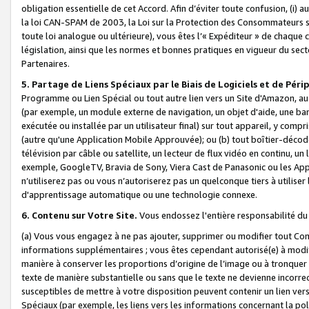
obligation essentielle de cet Accord. Afin d’éviter toute confusion, (i) a
la loi CAN-SPAM de 2003, la Loi sur la Protection des Consommateurs s
toute loi analogue ou ultérieure), vous êtes l’« Expéditeur » de chaque 
législation, ainsi que les normes et bonnes pratiques en vigueur du s
Partenaires.
5. Partage de Liens Spéciaux par le Biais de Logiciels et de Pér
Programme ou Lien Spécial ou tout autre lien vers un Site d'Amazon, au su
(par exemple, un module externe de navigation, un objet d'aide, une ba
exécutée ou installée par un utilisateur final) sur tout appareil, y comp
(autre qu'une Application Mobile Approuvée); ou (b) tout boîtier-décod
télévision par câble ou satellite, un lecteur de flux vidéo en continu, un
exemple, GoogleTV, Bravia de Sony, Viera Cast de Panasonic ou les Appli
n’utiliserez pas ou vous n’autoriserez pas un quelconque tiers à utili
d'apprentissage automatique ou une technologie connexe.
6. Contenu sur Votre Site.
Vous endossez l'entière responsabilité du
(a) Vous vous engagez à ne pas ajouter, supprimer ou modifier tout Co
informations supplémentaires ; vous êtes cependant autorisé(e) à modi
manière à conserver les proportions d’origine de l’image ou à tronquer
texte de manière substantielle ou sans que le texte ne devienne incorr
susceptibles de mettre à votre disposition peuvent contenir un lien ver
Spéciaux (par exemple, les liens vers les informations concernant la poli