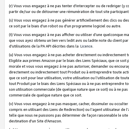
(r) Vous vous engagez à ne pas tenter d'intercepter ou de rediriger (y comp
partir de/sur ou de détourner une rémunération de tout site participa
(s) Vous vous engagez à ne pas générer artificiellement des clics ou de
ce soit par le biais d'un robot ou d'un programme logiciel ou autre.
(t) Vous vous engagez à ne pas afficher ou utiliser d’une quelconque man
que vous ayez obtenu un lien vers ledit avis ou ladite note du client par
d’utilisations de la PA API décrites dans la
Licence
.
(u) Vous vous engagez à ne pas acheter directement ou indirectement t
Eligible aux primes Amazon par le biais des Liens Spéciaux, que ce soit 
morale et vous vous engagez à ne pas autoriser, demander ou encourager
directement ou indirectement tout Produit ou à entreprendre toute acti
que ce soit pour leur utilisation, votre utilisation ou l'utilisation de
tout Produit par le biais des Liens Spéciaux ou à ne pas entreprendre t
son utilisation commerciale (de quelque nature que ce soit) ou à ne pas o
commerciale de quelque nature que ce soit.
(v) Vous vous engagez à ne pas masquer, cacher, dissimuler ou occulter 
compris en utilisant des Liens de Redirection) ou l'agent utilisateur de 
telle que nous ne puissions pas déterminer de façon raisonnable le site ou
destination d'un Site d'Amazon.