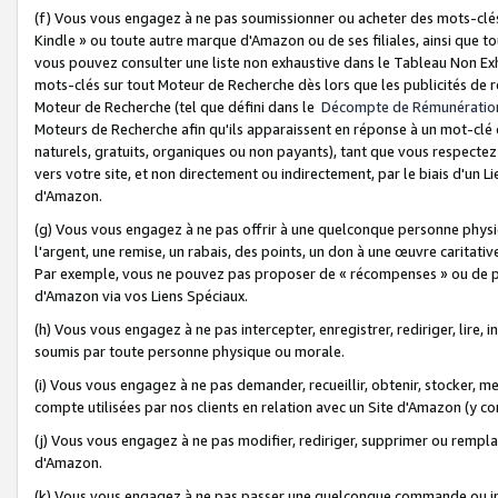
(f) Vous vous engagez à ne pas soumissionner ou acheter des mots-clés,
Kindle » ou toute autre marque d'Amazon ou de ses filiales, ainsi que t
vous pouvez consulter une liste non exhaustive dans le Tableau Non Ex
mots-clés sur tout Moteur de Recherche dès lors que les publicités de 
Moteur de Recherche (tel que défini dans le
Décompte de Rémunératio
Moteurs de Recherche afin qu'ils apparaissent en réponse à un mot-clé o
naturels, gratuits, organiques ou non payants), tant que vous respectez 
vers votre site, et non directement ou indirectement, par le biais d'un Li
d'Amazon.
(g) Vous vous engagez à ne pas offrir à une quelconque personne physi
l'argent, une remise, un rabais, des points, un don à une œuvre caritativ
Par exemple, vous ne pouvez pas proposer de « récompenses » ou de p
d'Amazon via vos Liens Spéciaux.
(h) Vous vous engagez à ne pas intercepter, enregistrer, rediriger, lire
soumis par toute personne physique ou morale.
(i) Vous vous engagez à ne pas demander, recueillir, obtenir, stocker, 
compte utilisées par nos clients en relation avec un Site d'Amazon (y c
(j) Vous vous engagez à ne pas modifier, rediriger, supprimer ou rempla
d'Amazon.
(k) Vous vous engagez à ne pas passer une quelconque commande ou init