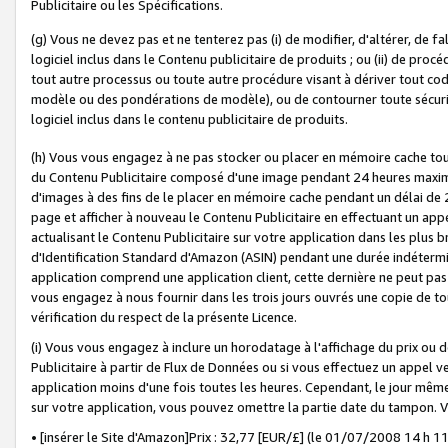
Publicitaire ou les Spécifications.
(g) Vous ne devez pas et ne tenterez pas (i) de modifier, d'altérer, de f
logiciel inclus dans le Contenu publicitaire de produits ; ou (ii) de proc
tout autre processus ou toute autre procédure visant à dériver tout c
modèle ou des pondérations de modèle), ou de contourner toute sécurité a
logiciel inclus dans le contenu publicitaire de produits.
(h) Vous vous engagez à ne pas stocker ou placer en mémoire cache tou
du Contenu Publicitaire composé d'une image pendant 24 heures maxim
d'images à des fins de le placer en mémoire cache pendant un délai de
page et afficher à nouveau le Contenu Publicitaire en effectuant un app
actualisant le Contenu Publicitaire sur votre application dans les plus 
d'Identification Standard d'Amazon (ASIN) pendant une durée indéterminé
application comprend une application client, cette dernière ne peut pa
vous engagez à nous fournir dans les trois jours ouvrés une copie de tou
vérification du respect de la présente Licence.
(i) Vous vous engagez à inclure un horodatage à l'affichage du prix ou 
Publicitaire à partir de Flux de Données ou si vous effectuez un appel ve
application moins d'une fois toutes les heures. Cependant, le jour même
sur votre application, vous pouvez omettre la partie date du tampon.
• [insérer le Site d'Amazon]Prix : 32,77 [EUR/£] (le 01/07/2008 14 h 11 