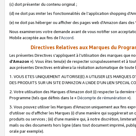
(c) doit présenter du contenu original ;
(d) ne doit pas imiter les fonctionnalités de l'application shopping d'Am
(e) ne doit pas héberger ou afficher des pages web d'Amazon dans de
Nous examinerons votre demande avant de vous notifier son acceptatio
Mobile acceptée aux fins de l'
Accord
.
Directives Relatives aux Marques du Progra
Les présentes Directives s'appliquent à l'utilisation des marques que
d'Amazon
»). Vous êtes tenu(e) de respecter scrupuleusement et à tou
aux présentes Directives entraînera la résiliation automatique de toute
1. VOUS ETES UNIQUEMENT AUTORISE(E) A UTILISER LES MARQUES D'
DES PRODUITS SUR UN SITE D'AMAZON A L'AIDE D'UN LIEN SPECIAL 
2. Votre utilisation des Marques d'Amazon doit (i) respecter la dernière
Programme (tels que définis dans le «
Décompte de rémunération
»).
3. Vous pouvez utiliser les Marques d'Amazon uniquement aux fins expr
d'utiliser ou d'afficher les Marques (i) d’une manière qui suggérerait un
produits ou services ; (iii) d’une manière qui, à notre discrétion, limit
mails ou des documents hors ligne (dans tout document imprimé, publip
orale par exemple).