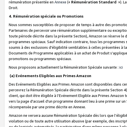
rémunération présentée en
Annexe
(«
Rémunération Standard
»). L
Droit.
4. Rémunération spéciale ou Promotions
Nous sommes susceptibles de proposer de temps à autre des promotion
Partenaires de percevoir une rémunération supplémentaire ou exceptio
toute période décrite dans la présente Section), Amazon se réserve le
programmes spéciaux. Sauf indication contraire, tous les programmes s
soumis à des exclusions d'éligibilité semblables à celles présentées à 
Documents de Programme applicables à un achat de Produit s'appliquera
promotions ou programmes spéciaux.
Nous proposons actuellement la Rémunération Spéciale suivante :
ici
(a) Evénements Eligibles aux Primes Amazon
Des Evénements Eligibles aux Primes Amazon sont disponibles dans cer
percevrez la Rémunération Spéciale décrite dans la présente Section 4(
client, qui doit être éligible à l'Evénement Eligible aux Primes Amazon te
vers la page d'accueil d'un programme donnant lieu à une prime sur un Si
récompensée par une prime décrite en Annexe.
Amazon ne versera aucune Rémunération Spéciale dès lors que l'éligibi
violation ou de toute autre utilisation abusive (par exemple, des inscrip
ou de logiciels automatisés, la participation d'une même personne à p