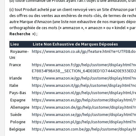
(b) toute commande de Produit ayant fait l'objet d'une annulation, d'u
(c) tout Produit acheté par un client renvoyé vers un Site d'Amazon par
des offres ou des ventes aux enchères de mots-clés, de termes de reche
autre Marque d'Amazon (une liste non exhaustive de nos marques déposée
orthographiée de ces mots (« ammazon », « amaozn » ou « kindel » par
Recherche
») ;
Lieu
Liste Non Exhaustive de Marques Déposées
Royaume-
https://www.amazon.co.uk/gp/feature.html?ie=UTF8&
Uni
France
https://www.amazon.fr/gp/help/customer/display.ht
E78834F9BA58__SECTION_64DE0ED1D744420E933ED
Irlande
https://www.amazon.ie/gp/help/customer/display.htm
Italie
https://www.amazon.it/gp/help/customer/display.html
Pays-Bas
https://www.amazon.nl/gp/help/customer/display.html
Espagne
https://www.amazon.es/gp/help/customer/display.html
Allemagne
https://www.amazon.de/gp/help/customer/display.htm
Suède
https://www.amazon.se/gp/help/customer/display.htm
Pologne
https://www.amazon.pl/gp/help/customer/display.html
Belgique
https://www.amazon.com.be/gp/help/customer/displa