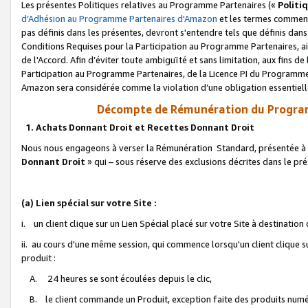
Les présentes Politiques relatives au Programme Partenaires («
Politi
d’Adhésion au Programme Partenaires d'Amazon
et les termes commenç
pas définis dans les présentes, devront s'entendre tels que définis dans 
Conditions Requises pour la Participation au Programme Partenaires, ai
de l'Accord. Afin d’éviter toute ambiguïté et sans limitation, aux fins de
Participation au Programme Partenaires, de la Licence PI du Programme 
Amazon sera considérée comme la violation d’une obligation essentielle
Décompte de Rémunération du Program
1. Achats Donnant Droit et Recettes Donnant Droit
Nous nous engageons à verser la Rémunération Standard, présentée à l
Donnant Droit
» qui – sous réserve des exclusions décrites dans le p
(a) Lien spécial sur votre Site :
i. un client clique sur un Lien Spécial placé sur votre Site à destination
ii. au cours d'une même session, qui commence lorsqu'un client clique s
produit :
A. 24 heures se sont écoulées depuis le clic,
B. le client commande un Produit, exception faite des produits numéri