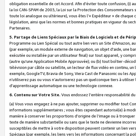
obligation essentielle de cet Accord. Afin d’éviter toute confusion, (i) a
la loi CAN-SPAM de 2003, la Loi sur la Protection des Consommateurs s
toute loi analogue ou ultérieure), vous êtes l’« Expéditeur » de chaque 
législation, ainsi que les normes et bonnes pratiques en vigueur du s
Partenaires.
5. Partage de Liens Spéciaux par le Biais de Logiciels et de Pér
Programme ou Lien Spécial ou tout autre lien vers un Site d'Amazon, au su
(par exemple, un module externe de navigation, un objet d'aide, une ba
exécutée ou installée par un utilisateur final) sur tout appareil, y comp
(autre qu'une Application Mobile Approuvée); ou (b) tout boîtier-décod
télévision par câble ou satellite, un lecteur de flux vidéo en continu, un
exemple, GoogleTV, Bravia de Sony, Viera Cast de Panasonic ou les Appli
n’utiliserez pas ou vous n’autoriserez pas un quelconque tiers à utili
d'apprentissage automatique ou une technologie connexe.
6. Contenu sur Votre Site.
Vous endossez l'entière responsabilité du
(a) Vous vous engagez à ne pas ajouter, supprimer ou modifier tout Co
informations supplémentaires ; vous êtes cependant autorisé(e) à modi
manière à conserver les proportions d’origine de l’image ou à tronquer
texte de manière substantielle ou sans que le texte ne devienne incorr
susceptibles de mettre à votre disposition peuvent contenir un lien ver
Spéciaux (par exemple, les liens vers les informations concernant la poli