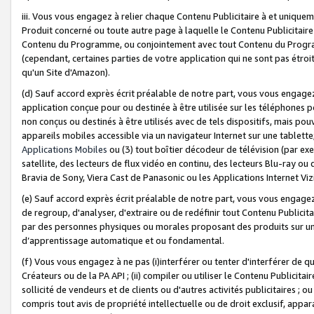
iii. Vous vous engagez à relier chaque Contenu Publicitaire à et uniqu
Produit concerné ou toute autre page à laquelle le Contenu Publicitaire
Contenu du Programme, ou conjointement avec tout Contenu du Programm
(cependant, certaines parties de votre application qui ne sont pas étroi
qu'un Site d'Amazon).
(d) Sauf accord exprès écrit préalable de notre part, vous vous engagez à
application conçue pour ou destinée à être utilisée sur les téléphones p
non conçus ou destinés à être utilisés avec de tels dispositifs, mais pouv
appareils mobiles accessible via un navigateur Internet sur une tablett
Applications Mobiles
ou (3) tout boîtier décodeur de télévision (par ex
satellite, des lecteurs de flux vidéo en continu, des lecteurs Blu-ray o
Bravia de Sony, Viera Cast de Panasonic ou les Applications Internet Viz
(e) Sauf accord exprès écrit préalable de notre part, vous vous engagez 
de regroup, d'analyser, d'extraire ou de redéfinir tout Contenu Publicitai
par des personnes physiques ou morales proposant des produits sur un
d’apprentissage automatique et ou fondamental.
(f) Vous vous engagez à ne pas (i)interférer ou tenter d'interférer de 
Créateurs ou de la PA API ; (ii) compiler ou utiliser le Contenu Publicita
sollicité de vendeurs et de clients ou d'autres activités publicitaires ; ou (
compris tout avis de propriété intellectuelle ou de droit exclusif, appar