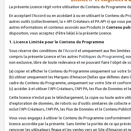
La présente Licence régit votre utilisation du Contenu du Programme d
En acceptant l'Accord ou en accédant à ou en utilisant le Contenu du P
autres outils (collectivement, la «
API Créateurs et PA API
») qui vous pe
autres informations et contenus associés aux Produits («
Contenu publ
disposition, vous acceptez d'être lié(e) à la présente Licence.
1. Licence Limitée pour le Contenu du Programme
Sous réserve des conditions de
l'Accord
et uniquement aux fins limitées
compris la présente Licence et les autres
Politiques du Programme
], n
non exclusive, libre de toute redevance et ne pouvant faire l'objet de so
(a) copier et afficher le Contenu du Programme uniquement sur votre Si
(b) utiliser uniquement les Marques d'Amazon [telles que définies dans 
cadre du Contenu du Programme, uniquement sur votre Site et confo
(c) accéder à et utiliser l’API Créateurs, l’API PA, les Flux de Données e
Cette licence n'inclut pas le téléchargement, la copie ou toute autre util
d’exploration de données, de robots ou d’outils similaires de collecte
inclut l’API Créateurs, l’API PA, les Flux de Données et le Contenu Publici
Vous vous engagez à utiliser le Contenu du Programme conformément a
licence accordée par la présente. Sans limiter la portée de ce qui pré
renvoyer les utilisateurs finaux et les ventes vers un Site d'Amazon et