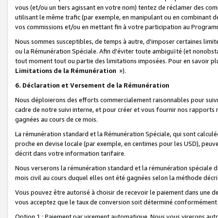
vous (et/ou un tiers agissant en votre nom) tentez de réclamer des c
utilisant le même trafic (par exemple, en manipulant ou en combinant 
vos commissions et/ou en mettant fin à votre participation au Progra
Nous sommes susceptibles, de temps à autre, d'imposer certaines limit
ou la Rémunération Spéciale. Afin d'éviter toute ambiguïté (et nonobst
tout moment tout ou partie des limitations imposées. Pour en savoir plus
Limitations de la Rémunération
»).
6. Déclaration et Versement de la Rémunération
Nous déploierons des efforts commercialement raisonnables pour suivr
cadre de notre suivi interne, et pour créer et vous fournir nos rapport
gagnées au cours de ce mois.
La rémunération standard et la Rémunération Spéciale, qui sont calcul
proche en devise locale (par exemple, en centimes pour les USD), peuve
décrit dans votre information tarifaire.
Nous verserons la rémunération standard et la rémunération spéciale da
mois civil au cours duquel elles ont été gagnées selon la méthode décr
Vous pouvez être autorisé à choisir de recevoir le paiement dans une dev
vous acceptez que le taux de conversion soit déterminé conformément
Option 1 : Paiement par virement automatique.
Nous vous virerons aut