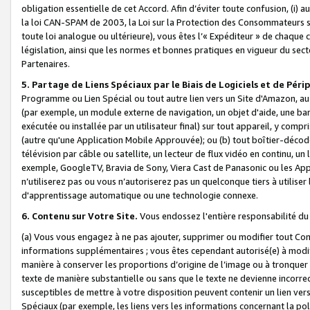
obligation essentielle de cet Accord. Afin d’éviter toute confusion, (i) a
la loi CAN-SPAM de 2003, la Loi sur la Protection des Consommateurs s
toute loi analogue ou ultérieure), vous êtes l’« Expéditeur » de chaque 
législation, ainsi que les normes et bonnes pratiques en vigueur du s
Partenaires.
5. Partage de Liens Spéciaux par le Biais de Logiciels et de Pér
Programme ou Lien Spécial ou tout autre lien vers un Site d'Amazon, au su
(par exemple, un module externe de navigation, un objet d'aide, une ba
exécutée ou installée par un utilisateur final) sur tout appareil, y comp
(autre qu'une Application Mobile Approuvée); ou (b) tout boîtier-décod
télévision par câble ou satellite, un lecteur de flux vidéo en continu, un
exemple, GoogleTV, Bravia de Sony, Viera Cast de Panasonic ou les Appli
n’utiliserez pas ou vous n’autoriserez pas un quelconque tiers à utili
d'apprentissage automatique ou une technologie connexe.
6. Contenu sur Votre Site.
Vous endossez l'entière responsabilité du
(a) Vous vous engagez à ne pas ajouter, supprimer ou modifier tout Co
informations supplémentaires ; vous êtes cependant autorisé(e) à modi
manière à conserver les proportions d’origine de l’image ou à tronquer
texte de manière substantielle ou sans que le texte ne devienne incorr
susceptibles de mettre à votre disposition peuvent contenir un lien ver
Spéciaux (par exemple, les liens vers les informations concernant la poli