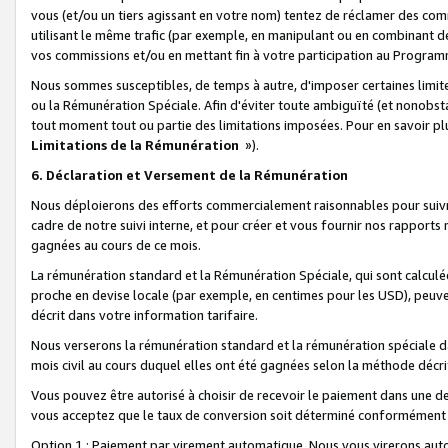
vous (et/ou un tiers agissant en votre nom) tentez de réclamer des c
utilisant le même trafic (par exemple, en manipulant ou en combinant 
vos commissions et/ou en mettant fin à votre participation au Progra
Nous sommes susceptibles, de temps à autre, d'imposer certaines limit
ou la Rémunération Spéciale. Afin d'éviter toute ambiguïté (et nonobst
tout moment tout ou partie des limitations imposées. Pour en savoir plus
Limitations de la Rémunération
»).
6. Déclaration et Versement de la Rémunération
Nous déploierons des efforts commercialement raisonnables pour suivr
cadre de notre suivi interne, et pour créer et vous fournir nos rapport
gagnées au cours de ce mois.
La rémunération standard et la Rémunération Spéciale, qui sont calcul
proche en devise locale (par exemple, en centimes pour les USD), peuve
décrit dans votre information tarifaire.
Nous verserons la rémunération standard et la rémunération spéciale da
mois civil au cours duquel elles ont été gagnées selon la méthode décr
Vous pouvez être autorisé à choisir de recevoir le paiement dans une dev
vous acceptez que le taux de conversion soit déterminé conformément
Option 1 : Paiement par virement automatique.
Nous vous virerons aut