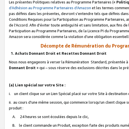
Les présentes Politiques relatives au Programme Partenaires («
Politi
d’Adhésion au Programme Partenaires d'Amazon
et les termes commenç
pas définis dans les présentes, devront s'entendre tels que définis dans 
Conditions Requises pour la Participation au Programme Partenaires, ai
de l'Accord. Afin d’éviter toute ambiguïté et sans limitation, aux fins de
Participation au Programme Partenaires, de la Licence PI du Programme 
Amazon sera considérée comme la violation d’une obligation essentielle
Décompte de Rémunération du Program
1. Achats Donnant Droit et Recettes Donnant Droit
Nous nous engageons à verser la Rémunération Standard, présentée à l
Donnant Droit
» qui – sous réserve des exclusions décrites dans le p
(a) Lien spécial sur votre Site :
i. un client clique sur un Lien Spécial placé sur votre Site à destination
ii. au cours d'une même session, qui commence lorsqu'un client clique s
produit :
A. 24 heures se sont écoulées depuis le clic,
B. le client commande un Produit, exception faite des produits numéri