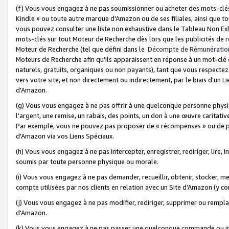
(f) Vous vous engagez à ne pas soumissionner ou acheter des mots-clés,
Kindle » ou toute autre marque d'Amazon ou de ses filiales, ainsi que t
vous pouvez consulter une liste non exhaustive dans le Tableau Non Ex
mots-clés sur tout Moteur de Recherche dès lors que les publicités de 
Moteur de Recherche (tel que défini dans le
Décompte de Rémunératio
Moteurs de Recherche afin qu'ils apparaissent en réponse à un mot-clé o
naturels, gratuits, organiques ou non payants), tant que vous respectez 
vers votre site, et non directement ou indirectement, par le biais d'un Li
d'Amazon.
(g) Vous vous engagez à ne pas offrir à une quelconque personne physi
l'argent, une remise, un rabais, des points, un don à une œuvre caritativ
Par exemple, vous ne pouvez pas proposer de « récompenses » ou de p
d'Amazon via vos Liens Spéciaux.
(h) Vous vous engagez à ne pas intercepter, enregistrer, rediriger, lire
soumis par toute personne physique ou morale.
(i) Vous vous engagez à ne pas demander, recueillir, obtenir, stocker, 
compte utilisées par nos clients en relation avec un Site d'Amazon (y c
(j) Vous vous engagez à ne pas modifier, rediriger, supprimer ou rempla
d'Amazon.
(k) Vous vous engagez à ne pas passer une quelconque commande ou init