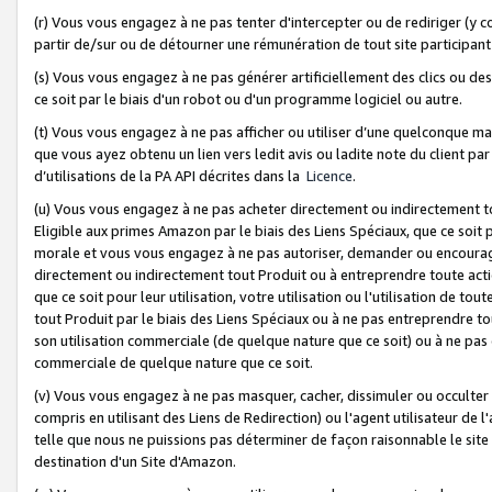
(r) Vous vous engagez à ne pas tenter d'intercepter ou de rediriger (y comp
partir de/sur ou de détourner une rémunération de tout site participa
(s) Vous vous engagez à ne pas générer artificiellement des clics ou de
ce soit par le biais d'un robot ou d'un programme logiciel ou autre.
(t) Vous vous engagez à ne pas afficher ou utiliser d’une quelconque man
que vous ayez obtenu un lien vers ledit avis ou ladite note du client par
d’utilisations de la PA API décrites dans la
Licence
.
(u) Vous vous engagez à ne pas acheter directement ou indirectement t
Eligible aux primes Amazon par le biais des Liens Spéciaux, que ce soit 
morale et vous vous engagez à ne pas autoriser, demander ou encourager
directement ou indirectement tout Produit ou à entreprendre toute acti
que ce soit pour leur utilisation, votre utilisation ou l'utilisation de
tout Produit par le biais des Liens Spéciaux ou à ne pas entreprendre t
son utilisation commerciale (de quelque nature que ce soit) ou à ne pas o
commerciale de quelque nature que ce soit.
(v) Vous vous engagez à ne pas masquer, cacher, dissimuler ou occulter 
compris en utilisant des Liens de Redirection) ou l'agent utilisateur de 
telle que nous ne puissions pas déterminer de façon raisonnable le site ou
destination d'un Site d'Amazon.