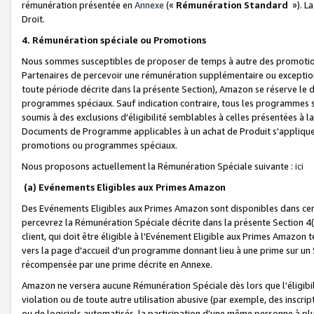
rémunération présentée en
Annexe
(«
Rémunération Standard
»). L
Droit.
4. Rémunération spéciale ou Promotions
Nous sommes susceptibles de proposer de temps à autre des promotion
Partenaires de percevoir une rémunération supplémentaire ou exceptio
toute période décrite dans la présente Section), Amazon se réserve le
programmes spéciaux. Sauf indication contraire, tous les programmes s
soumis à des exclusions d'éligibilité semblables à celles présentées à 
Documents de Programme applicables à un achat de Produit s'appliquera
promotions ou programmes spéciaux.
Nous proposons actuellement la Rémunération Spéciale suivante :
ici
(a) Evénements Eligibles aux Primes Amazon
Des Evénements Eligibles aux Primes Amazon sont disponibles dans cer
percevrez la Rémunération Spéciale décrite dans la présente Section 4(
client, qui doit être éligible à l'Evénement Eligible aux Primes Amazon te
vers la page d'accueil d'un programme donnant lieu à une prime sur un Si
récompensée par une prime décrite en Annexe.
Amazon ne versera aucune Rémunération Spéciale dès lors que l'éligibi
violation ou de toute autre utilisation abusive (par exemple, des inscrip
ou de logiciels automatisés, la participation d'une même personne à p