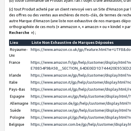
(b) toute commande de Produit ayant fait l'objet d'une annulation, d'u
(c) tout Produit acheté par un client renvoyé vers un Site d'Amazon par
des offres ou des ventes aux enchères de mots-clés, de termes de reche
autre Marque d'Amazon (une liste non exhaustive de nos marques déposée
orthographiée de ces mots (« ammazon », « amaozn » ou « kindel » par
Recherche
») ;
Lieu
Liste Non Exhaustive de Marques Déposées
Royaume-
https://www.amazon.co.uk/gp/feature.html?ie=UTF8&
Uni
France
https://www.amazon.fr/gp/help/customer/display.ht
E78834F9BA58__SECTION_64DE0ED1D744420E933ED
Irlande
https://www.amazon.ie/gp/help/customer/display.htm
Italie
https://www.amazon.it/gp/help/customer/display.html
Pays-Bas
https://www.amazon.nl/gp/help/customer/display.html
Espagne
https://www.amazon.es/gp/help/customer/display.html
Allemagne
https://www.amazon.de/gp/help/customer/display.htm
Suède
https://www.amazon.se/gp/help/customer/display.htm
Pologne
https://www.amazon.pl/gp/help/customer/display.html
Belgique
https://www.amazon.com.be/gp/help/customer/displa