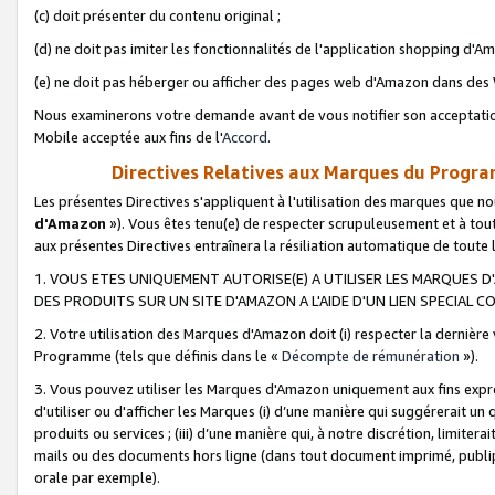
(c) doit présenter du contenu original ;
(d) ne doit pas imiter les fonctionnalités de l'application shopping d'Am
(e) ne doit pas héberger ou afficher des pages web d'Amazon dans de
Nous examinerons votre demande avant de vous notifier son acceptatio
Mobile acceptée aux fins de l'
Accord
.
Directives Relatives aux Marques du Progra
Les présentes Directives s'appliquent à l'utilisation des marques que
d'Amazon
»). Vous êtes tenu(e) de respecter scrupuleusement et à tou
aux présentes Directives entraînera la résiliation automatique de toute
1. VOUS ETES UNIQUEMENT AUTORISE(E) A UTILISER LES MARQUES D'
DES PRODUITS SUR UN SITE D'AMAZON A L'AIDE D'UN LIEN SPECIAL 
2. Votre utilisation des Marques d'Amazon doit (i) respecter la dernière
Programme (tels que définis dans le «
Décompte de rémunération
»).
3. Vous pouvez utiliser les Marques d'Amazon uniquement aux fins expr
d'utiliser ou d'afficher les Marques (i) d’une manière qui suggérerait un
produits ou services ; (iii) d’une manière qui, à notre discrétion, limit
mails ou des documents hors ligne (dans tout document imprimé, publip
orale par exemple).