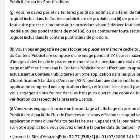
Publicitaire ou les Spécifications.
(g) Vous ne devez pas et ne tenterez pas (i) de modifier, d'altérer, de f
logiciel inclus dans le Contenu publicitaire de produits ; ou (ii) de proc
tout autre processus ou toute autre procédure visant à dériver tout c
modèle ou des pondérations de modèle), ou de contourner toute sécurité a
logiciel inclus dans le contenu publicitaire de produits.
(h) Vous vous engagez à ne pas stocker ou placer en mémoire cache tou
du Contenu Publicitaire composé d'une image pendant 24 heures maxim
d'images à des fins de le placer en mémoire cache pendant un délai de
page et afficher à nouveau le Contenu Publicitaire en effectuant un app
actualisant le Contenu Publicitaire sur votre application dans les plus 
d'Identification Standard d'Amazon (ASIN) pendant une durée indéterminé
application comprend une application client, cette dernière ne peut pa
vous engagez à nous fournir dans les trois jours ouvrés une copie de tou
vérification du respect de la présente Licence.
(i) Vous vous engagez à inclure un horodatage à l'affichage du prix ou 
Publicitaire à partir de Flux de Données ou si vous effectuez un appel ve
application moins d'une fois toutes les heures. Cependant, le jour même
sur votre application, vous pouvez omettre la partie date du tampon.
• [insérer le Site d'Amazon]Prix : 32,77 [EUR/£] (le 01/07/2008 14 h 11 