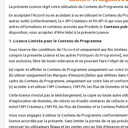
La présente Licence régit votre utilisation du Contenu du Programme d
En acceptant l'Accord ou en accédant à ou en utilisant le Contenu du P
autres outils (collectivement, la «
API Créateurs et PA API
») qui vous pe
autres informations et contenus associés aux Produits («
Contenu publ
disposition, vous acceptez d'être lié(e) à la présente Licence.
1. Licence Limitée pour le Contenu du Programme
Sous réserve des conditions de
l'Accord
et uniquement aux fins limitées
compris la présente Licence et les autres
Politiques du Programme
], n
non exclusive, libre de toute redevance et ne pouvant faire l'objet de so
(a) copier et afficher le Contenu du Programme uniquement sur votre Si
(b) utiliser uniquement les Marques d'Amazon [telles que définies dans 
cadre du Contenu du Programme, uniquement sur votre Site et confo
(c) accéder à et utiliser l’API Créateurs, l’API PA, les Flux de Données e
Cette licence n'inclut pas le téléchargement, la copie ou toute autre util
d’exploration de données, de robots ou d’outils similaires de collecte
inclut l’API Créateurs, l’API PA, les Flux de Données et le Contenu Publici
Vous vous engagez à utiliser le Contenu du Programme conformément a
licence accordée par la présente. Sans limiter la portée de ce qui pré
renvoyer les utilisateurs finaux et les ventes vers un Site d'Amazon et