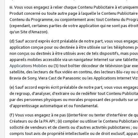
iii. Vous vous engagez à relier chaque Contenu Publicitaire à et uniqu
Produit concerné ou toute autre page à laquelle le Contenu Publicitaire
Contenu du Programme, ou conjointement avec tout Contenu du Programm
(cependant, certaines parties de votre application qui ne sont pas étroi
qu'un Site d'Amazon).
(d) Sauf accord exprès écrit préalable de notre part, vous vous engagez à
application conçue pour ou destinée à être utilisée sur les téléphones p
non conçus ou destinés à être utilisés avec de tels dispositifs, mais pouv
appareils mobiles accessible via un navigateur Internet sur une tablett
Applications Mobiles
ou (3) tout boîtier décodeur de télévision (par ex
satellite, des lecteurs de flux vidéo en continu, des lecteurs Blu-ray o
Bravia de Sony, Viera Cast de Panasonic ou les Applications Internet Viz
(e) Sauf accord exprès écrit préalable de notre part, vous vous engagez 
de regroup, d'analyser, d'extraire ou de redéfinir tout Contenu Publicitai
par des personnes physiques ou morales proposant des produits sur un
d’apprentissage automatique et ou fondamental.
(f) Vous vous engagez à ne pas (i)interférer ou tenter d'interférer de 
Créateurs ou de la PA API ; (ii) compiler ou utiliser le Contenu Publicita
sollicité de vendeurs et de clients ou d'autres activités publicitaires ; ou (
compris tout avis de propriété intellectuelle ou de droit exclusif, appar