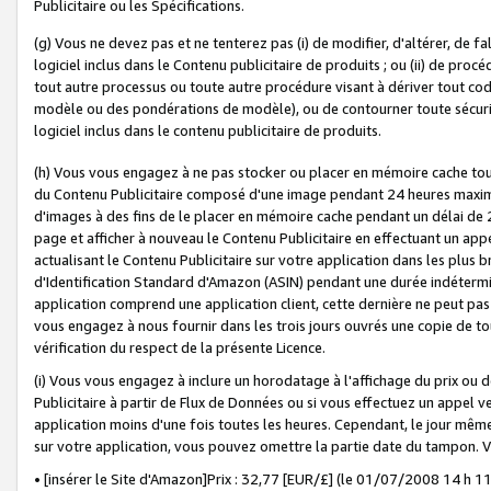
Publicitaire ou les Spécifications.
(g) Vous ne devez pas et ne tenterez pas (i) de modifier, d'altérer, de f
logiciel inclus dans le Contenu publicitaire de produits ; ou (ii) de proc
tout autre processus ou toute autre procédure visant à dériver tout c
modèle ou des pondérations de modèle), ou de contourner toute sécurité a
logiciel inclus dans le contenu publicitaire de produits.
(h) Vous vous engagez à ne pas stocker ou placer en mémoire cache tou
du Contenu Publicitaire composé d'une image pendant 24 heures maxim
d'images à des fins de le placer en mémoire cache pendant un délai de
page et afficher à nouveau le Contenu Publicitaire en effectuant un app
actualisant le Contenu Publicitaire sur votre application dans les plus 
d'Identification Standard d'Amazon (ASIN) pendant une durée indéterminé
application comprend une application client, cette dernière ne peut pa
vous engagez à nous fournir dans les trois jours ouvrés une copie de tou
vérification du respect de la présente Licence.
(i) Vous vous engagez à inclure un horodatage à l'affichage du prix ou 
Publicitaire à partir de Flux de Données ou si vous effectuez un appel ve
application moins d'une fois toutes les heures. Cependant, le jour même
sur votre application, vous pouvez omettre la partie date du tampon.
• [insérer le Site d'Amazon]Prix : 32,77 [EUR/£] (le 01/07/2008 14 h 11 