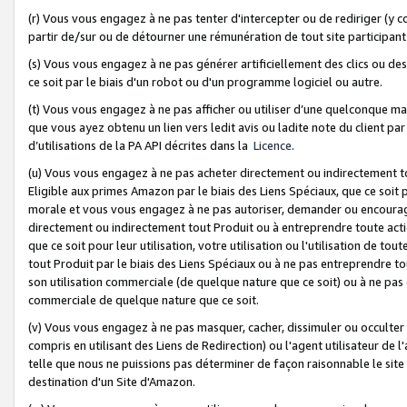
(r) Vous vous engagez à ne pas tenter d'intercepter ou de rediriger (y comp
partir de/sur ou de détourner une rémunération de tout site participa
(s) Vous vous engagez à ne pas générer artificiellement des clics ou de
ce soit par le biais d'un robot ou d'un programme logiciel ou autre.
(t) Vous vous engagez à ne pas afficher ou utiliser d’une quelconque man
que vous ayez obtenu un lien vers ledit avis ou ladite note du client par
d’utilisations de la PA API décrites dans la
Licence
.
(u) Vous vous engagez à ne pas acheter directement ou indirectement t
Eligible aux primes Amazon par le biais des Liens Spéciaux, que ce soit 
morale et vous vous engagez à ne pas autoriser, demander ou encourager
directement ou indirectement tout Produit ou à entreprendre toute acti
que ce soit pour leur utilisation, votre utilisation ou l'utilisation de
tout Produit par le biais des Liens Spéciaux ou à ne pas entreprendre t
son utilisation commerciale (de quelque nature que ce soit) ou à ne pas o
commerciale de quelque nature que ce soit.
(v) Vous vous engagez à ne pas masquer, cacher, dissimuler ou occulter 
compris en utilisant des Liens de Redirection) ou l'agent utilisateur de 
telle que nous ne puissions pas déterminer de façon raisonnable le site ou
destination d'un Site d'Amazon.