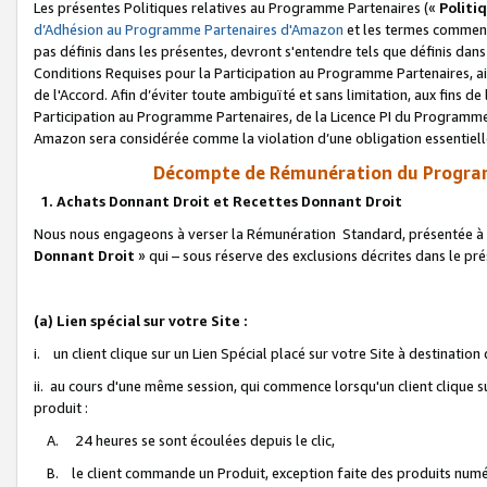
Les présentes Politiques relatives au Programme Partenaires («
Politi
d’Adhésion au Programme Partenaires d'Amazon
et les termes commenç
pas définis dans les présentes, devront s'entendre tels que définis dans 
Conditions Requises pour la Participation au Programme Partenaires, ai
de l'Accord. Afin d’éviter toute ambiguïté et sans limitation, aux fins de
Participation au Programme Partenaires, de la Licence PI du Programme 
Amazon sera considérée comme la violation d’une obligation essentielle
Décompte de Rémunération du Program
1. Achats Donnant Droit et Recettes Donnant Droit
Nous nous engageons à verser la Rémunération Standard, présentée à l
Donnant Droit
» qui – sous réserve des exclusions décrites dans le p
(a) Lien spécial sur votre Site :
i. un client clique sur un Lien Spécial placé sur votre Site à destination
ii. au cours d'une même session, qui commence lorsqu'un client clique s
produit :
A. 24 heures se sont écoulées depuis le clic,
B. le client commande un Produit, exception faite des produits numéri