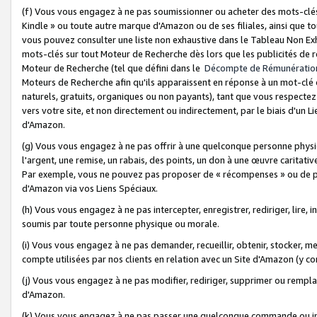
(f) Vous vous engagez à ne pas soumissionner ou acheter des mots-clés,
Kindle » ou toute autre marque d'Amazon ou de ses filiales, ainsi que t
vous pouvez consulter une liste non exhaustive dans le Tableau Non Ex
mots-clés sur tout Moteur de Recherche dès lors que les publicités de 
Moteur de Recherche (tel que défini dans le
Décompte de Rémunératio
Moteurs de Recherche afin qu'ils apparaissent en réponse à un mot-clé o
naturels, gratuits, organiques ou non payants), tant que vous respectez 
vers votre site, et non directement ou indirectement, par le biais d'un Li
d'Amazon.
(g) Vous vous engagez à ne pas offrir à une quelconque personne physi
l'argent, une remise, un rabais, des points, un don à une œuvre caritativ
Par exemple, vous ne pouvez pas proposer de « récompenses » ou de p
d'Amazon via vos Liens Spéciaux.
(h) Vous vous engagez à ne pas intercepter, enregistrer, rediriger, lire
soumis par toute personne physique ou morale.
(i) Vous vous engagez à ne pas demander, recueillir, obtenir, stocker, 
compte utilisées par nos clients en relation avec un Site d'Amazon (y c
(j) Vous vous engagez à ne pas modifier, rediriger, supprimer ou rempla
d'Amazon.
(k) Vous vous engagez à ne pas passer une quelconque commande ou init