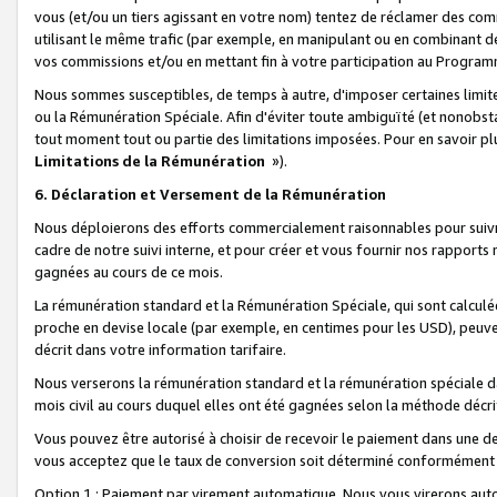
vous (et/ou un tiers agissant en votre nom) tentez de réclamer des c
utilisant le même trafic (par exemple, en manipulant ou en combinant 
vos commissions et/ou en mettant fin à votre participation au Progra
Nous sommes susceptibles, de temps à autre, d'imposer certaines limit
ou la Rémunération Spéciale. Afin d'éviter toute ambiguïté (et nonobst
tout moment tout ou partie des limitations imposées. Pour en savoir plus
Limitations de la Rémunération
»).
6. Déclaration et Versement de la Rémunération
Nous déploierons des efforts commercialement raisonnables pour suivr
cadre de notre suivi interne, et pour créer et vous fournir nos rapport
gagnées au cours de ce mois.
La rémunération standard et la Rémunération Spéciale, qui sont calcul
proche en devise locale (par exemple, en centimes pour les USD), peuve
décrit dans votre information tarifaire.
Nous verserons la rémunération standard et la rémunération spéciale da
mois civil au cours duquel elles ont été gagnées selon la méthode décr
Vous pouvez être autorisé à choisir de recevoir le paiement dans une dev
vous acceptez que le taux de conversion soit déterminé conformément
Option 1 : Paiement par virement automatique.
Nous vous virerons aut