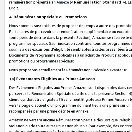
rémunération présentée en
Annexe
(«
Rémunération Standard
»). L
Droit.
4. Rémunération spéciale ou Promotions
Nous sommes susceptibles de proposer de temps à autre des promotion
Partenaires de percevoir une rémunération supplémentaire ou exceptio
toute période décrite dans la présente Section), Amazon se réserve le
programmes spéciaux. Sauf indication contraire, tous les programmes s
soumis à des exclusions d'éligibilité semblables à celles présentées à 
Documents de Programme applicables à un achat de Produit s'appliquera
promotions ou programmes spéciaux.
Nous proposons actuellement la Rémunération Spéciale suivante :
ici
(a) Evénements Eligibles aux Primes Amazon
Des Evénements Eligibles aux Primes Amazon sont disponibles dans cer
percevrez la Rémunération Spéciale décrite dans la présente Section 4(
client, qui doit être éligible à l'Evénement Eligible aux Primes Amazon te
vers la page d'accueil d'un programme donnant lieu à une prime sur un Si
récompensée par une prime décrite en Annexe.
Amazon ne versera aucune Rémunération Spéciale dès lors que l'éligibi
violation ou de toute autre utilisation abusive (par exemple, des inscrip
ou de logiciels automatisés, la participation d'une même personne à p