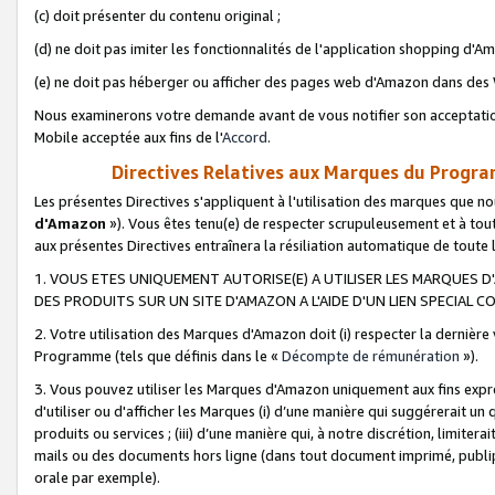
(c) doit présenter du contenu original ;
(d) ne doit pas imiter les fonctionnalités de l'application shopping d'Am
(e) ne doit pas héberger ou afficher des pages web d'Amazon dans de
Nous examinerons votre demande avant de vous notifier son acceptatio
Mobile acceptée aux fins de l'
Accord
.
Directives Relatives aux Marques du Progra
Les présentes Directives s'appliquent à l'utilisation des marques que
d'Amazon
»). Vous êtes tenu(e) de respecter scrupuleusement et à tou
aux présentes Directives entraînera la résiliation automatique de toute
1. VOUS ETES UNIQUEMENT AUTORISE(E) A UTILISER LES MARQUES D'
DES PRODUITS SUR UN SITE D'AMAZON A L'AIDE D'UN LIEN SPECIAL 
2. Votre utilisation des Marques d'Amazon doit (i) respecter la dernière
Programme (tels que définis dans le «
Décompte de rémunération
»).
3. Vous pouvez utiliser les Marques d'Amazon uniquement aux fins expr
d'utiliser ou d'afficher les Marques (i) d’une manière qui suggérerait un
produits ou services ; (iii) d’une manière qui, à notre discrétion, limit
mails ou des documents hors ligne (dans tout document imprimé, publip
orale par exemple).