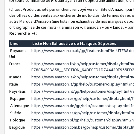
(b) toute commande de Produit ayant fait l'objet d'une annulation, d'u
(c) tout Produit acheté par un client renvoyé vers un Site d'Amazon par
des offres ou des ventes aux enchères de mots-clés, de termes de reche
autre Marque d'Amazon (une liste non exhaustive de nos marques déposée
orthographiée de ces mots (« ammazon », « amaozn » ou « kindel » par
Recherche
») ;
Lieu
Liste Non Exhaustive de Marques Déposées
Royaume-
https://www.amazon.co.uk/gp/feature.html?ie=UTF8&
Uni
France
https://www.amazon.fr/gp/help/customer/display.ht
E78834F9BA58__SECTION_64DE0ED1D744420E933ED
Irlande
https://www.amazon.ie/gp/help/customer/display.htm
Italie
https://www.amazon.it/gp/help/customer/display.html
Pays-Bas
https://www.amazon.nl/gp/help/customer/display.html
Espagne
https://www.amazon.es/gp/help/customer/display.html
Allemagne
https://www.amazon.de/gp/help/customer/display.htm
Suède
https://www.amazon.se/gp/help/customer/display.htm
Pologne
https://www.amazon.pl/gp/help/customer/display.html
Belgique
https://www.amazon.com.be/gp/help/customer/displa