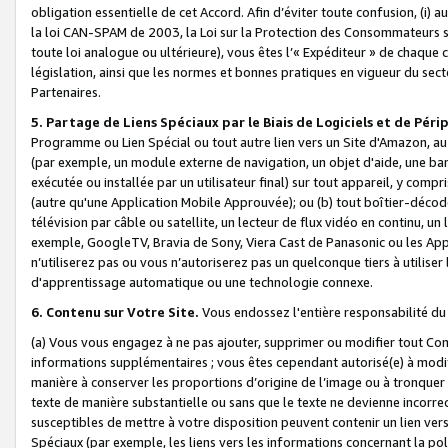
obligation essentielle de cet Accord. Afin d’éviter toute confusion, (i) a
la loi CAN-SPAM de 2003, la Loi sur la Protection des Consommateurs s
toute loi analogue ou ultérieure), vous êtes l’« Expéditeur » de chaque 
législation, ainsi que les normes et bonnes pratiques en vigueur du s
Partenaires.
5. Partage de Liens Spéciaux par le Biais de Logiciels et de Pér
Programme ou Lien Spécial ou tout autre lien vers un Site d'Amazon, au su
(par exemple, un module externe de navigation, un objet d'aide, une ba
exécutée ou installée par un utilisateur final) sur tout appareil, y comp
(autre qu'une Application Mobile Approuvée); ou (b) tout boîtier-décod
télévision par câble ou satellite, un lecteur de flux vidéo en continu, un
exemple, GoogleTV, Bravia de Sony, Viera Cast de Panasonic ou les Appli
n’utiliserez pas ou vous n’autoriserez pas un quelconque tiers à utili
d'apprentissage automatique ou une technologie connexe.
6. Contenu sur Votre Site.
Vous endossez l'entière responsabilité du
(a) Vous vous engagez à ne pas ajouter, supprimer ou modifier tout Co
informations supplémentaires ; vous êtes cependant autorisé(e) à modi
manière à conserver les proportions d’origine de l’image ou à tronquer
texte de manière substantielle ou sans que le texte ne devienne incorr
susceptibles de mettre à votre disposition peuvent contenir un lien ver
Spéciaux (par exemple, les liens vers les informations concernant la poli