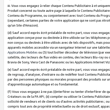
iii. Vous vous engagez à relier chaque Contenu Publicitaire à et uniqu
Produit concerné ou toute autre page à laquelle le Contenu Publicitaire
Contenu du Programme, ou conjointement avec tout Contenu du Programm
(cependant, certaines parties de votre application qui ne sont pas étroi
qu'un Site d'Amazon).
(d) Sauf accord exprès écrit préalable de notre part, vous vous engagez à
application conçue pour ou destinée à être utilisée sur les téléphones p
non conçus ou destinés à être utilisés avec de tels dispositifs, mais pouv
appareils mobiles accessible via un navigateur Internet sur une tablett
Applications Mobiles
ou (3) tout boîtier décodeur de télévision (par ex
satellite, des lecteurs de flux vidéo en continu, des lecteurs Blu-ray o
Bravia de Sony, Viera Cast de Panasonic ou les Applications Internet Viz
(e) Sauf accord exprès écrit préalable de notre part, vous vous engagez 
de regroup, d'analyser, d'extraire ou de redéfinir tout Contenu Publicitai
par des personnes physiques ou morales proposant des produits sur un
d’apprentissage automatique et ou fondamental.
(f) Vous vous engagez à ne pas (i)interférer ou tenter d'interférer de 
Créateurs ou de la PA API ; (ii) compiler ou utiliser le Contenu Publicita
sollicité de vendeurs et de clients ou d'autres activités publicitaires ; ou (
compris tout avis de propriété intellectuelle ou de droit exclusif, appar