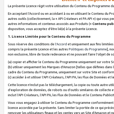
La présente Licence régit votre utilisation du Contenu du Programme d
En acceptant l'Accord ou en accédant à ou en utilisant le Contenu du P
autres outils (collectivement, la «
API Créateurs et PA API
») qui vous pe
autres informations et contenus associés aux Produits («
Contenu publ
disposition, vous acceptez d'être lié(e) à la présente Licence.
1. Licence Limitée pour le Contenu du Programme
Sous réserve des conditions de
l'Accord
et uniquement aux fins limitées
compris la présente Licence et les autres
Politiques du Programme
], n
non exclusive, libre de toute redevance et ne pouvant faire l'objet de so
(a) copier et afficher le Contenu du Programme uniquement sur votre Si
(b) utiliser uniquement les Marques d'Amazon [telles que définies dans 
cadre du Contenu du Programme, uniquement sur votre Site et confo
(c) accéder à et utiliser l’API Créateurs, l’API PA, les Flux de Données e
Cette licence n'inclut pas le téléchargement, la copie ou toute autre util
d’exploration de données, de robots ou d’outils similaires de collecte
inclut l’API Créateurs, l’API PA, les Flux de Données et le Contenu Publici
Vous vous engagez à utiliser le Contenu du Programme conformément a
licence accordée par la présente. Sans limiter la portée de ce qui pré
renvoyer les utilisateurs finaux et les ventes vers un Site d'Amazon et