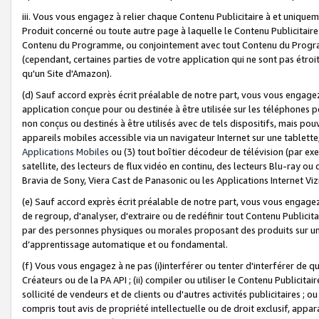
iii. Vous vous engagez à relier chaque Contenu Publicitaire à et uniqu
Produit concerné ou toute autre page à laquelle le Contenu Publicitaire
Contenu du Programme, ou conjointement avec tout Contenu du Programm
(cependant, certaines parties de votre application qui ne sont pas étroi
qu'un Site d'Amazon).
(d) Sauf accord exprès écrit préalable de notre part, vous vous engagez à
application conçue pour ou destinée à être utilisée sur les téléphones p
non conçus ou destinés à être utilisés avec de tels dispositifs, mais pouv
appareils mobiles accessible via un navigateur Internet sur une tablett
Applications Mobiles
ou (3) tout boîtier décodeur de télévision (par ex
satellite, des lecteurs de flux vidéo en continu, des lecteurs Blu-ray o
Bravia de Sony, Viera Cast de Panasonic ou les Applications Internet Viz
(e) Sauf accord exprès écrit préalable de notre part, vous vous engagez 
de regroup, d'analyser, d'extraire ou de redéfinir tout Contenu Publicitai
par des personnes physiques ou morales proposant des produits sur un
d’apprentissage automatique et ou fondamental.
(f) Vous vous engagez à ne pas (i)interférer ou tenter d'interférer de 
Créateurs ou de la PA API ; (ii) compiler ou utiliser le Contenu Publicita
sollicité de vendeurs et de clients ou d'autres activités publicitaires ; ou (
compris tout avis de propriété intellectuelle ou de droit exclusif, appar