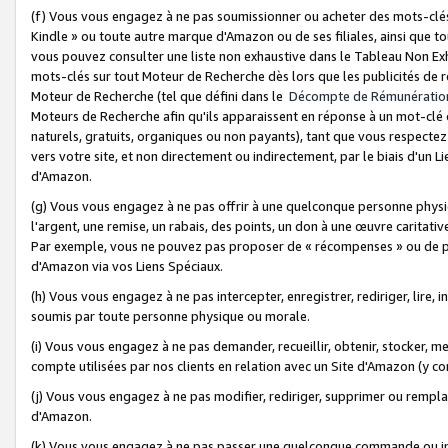
(f) Vous vous engagez à ne pas soumissionner ou acheter des mots-clés,
Kindle » ou toute autre marque d'Amazon ou de ses filiales, ainsi que t
vous pouvez consulter une liste non exhaustive dans le Tableau Non Ex
mots-clés sur tout Moteur de Recherche dès lors que les publicités de 
Moteur de Recherche (tel que défini dans le
Décompte de Rémunératio
Moteurs de Recherche afin qu'ils apparaissent en réponse à un mot-clé o
naturels, gratuits, organiques ou non payants), tant que vous respectez 
vers votre site, et non directement ou indirectement, par le biais d'un Li
d'Amazon.
(g) Vous vous engagez à ne pas offrir à une quelconque personne physi
l'argent, une remise, un rabais, des points, un don à une œuvre caritativ
Par exemple, vous ne pouvez pas proposer de « récompenses » ou de p
d'Amazon via vos Liens Spéciaux.
(h) Vous vous engagez à ne pas intercepter, enregistrer, rediriger, lire
soumis par toute personne physique ou morale.
(i) Vous vous engagez à ne pas demander, recueillir, obtenir, stocker, 
compte utilisées par nos clients en relation avec un Site d'Amazon (y c
(j) Vous vous engagez à ne pas modifier, rediriger, supprimer ou rempla
d'Amazon.
(k) Vous vous engagez à ne pas passer une quelconque commande ou init