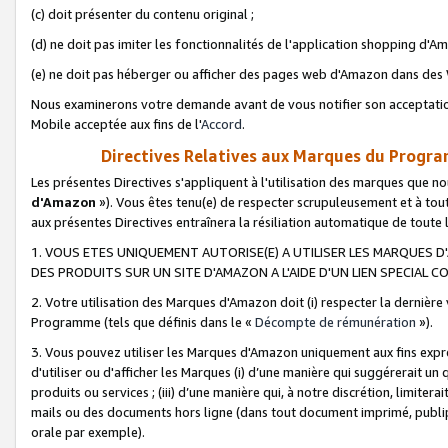
(c) doit présenter du contenu original ;
(d) ne doit pas imiter les fonctionnalités de l'application shopping d'Am
(e) ne doit pas héberger ou afficher des pages web d'Amazon dans de
Nous examinerons votre demande avant de vous notifier son acceptatio
Mobile acceptée aux fins de l'
Accord
.
Directives Relatives aux Marques du Progra
Les présentes Directives s'appliquent à l'utilisation des marques que
d'Amazon
»). Vous êtes tenu(e) de respecter scrupuleusement et à tou
aux présentes Directives entraînera la résiliation automatique de toute
1. VOUS ETES UNIQUEMENT AUTORISE(E) A UTILISER LES MARQUES D'
DES PRODUITS SUR UN SITE D'AMAZON A L'AIDE D'UN LIEN SPECIAL 
2. Votre utilisation des Marques d'Amazon doit (i) respecter la dernière
Programme (tels que définis dans le «
Décompte de rémunération
»).
3. Vous pouvez utiliser les Marques d'Amazon uniquement aux fins expr
d'utiliser ou d'afficher les Marques (i) d’une manière qui suggérerait un
produits ou services ; (iii) d’une manière qui, à notre discrétion, limit
mails ou des documents hors ligne (dans tout document imprimé, publip
orale par exemple).