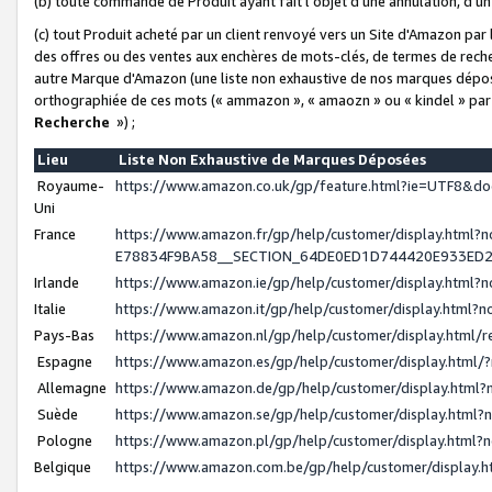
(b) toute commande de Produit ayant fait l'objet d'une annulation, d'u
(c) tout Produit acheté par un client renvoyé vers un Site d'Amazon par
des offres ou des ventes aux enchères de mots-clés, de termes de reche
autre Marque d'Amazon (une liste non exhaustive de nos marques déposée
orthographiée de ces mots (« ammazon », « amaozn » ou « kindel » par
Recherche
») ;
Lieu
Liste Non Exhaustive de Marques Déposées
Royaume-
https://www.amazon.co.uk/gp/feature.html?ie=UTF8&
Uni
France
https://www.amazon.fr/gp/help/customer/display.ht
E78834F9BA58__SECTION_64DE0ED1D744420E933ED
Irlande
https://www.amazon.ie/gp/help/customer/display.htm
Italie
https://www.amazon.it/gp/help/customer/display.html
Pays-Bas
https://www.amazon.nl/gp/help/customer/display.html
Espagne
https://www.amazon.es/gp/help/customer/display.html
Allemagne
https://www.amazon.de/gp/help/customer/display.htm
Suède
https://www.amazon.se/gp/help/customer/display.htm
Pologne
https://www.amazon.pl/gp/help/customer/display.html
Belgique
https://www.amazon.com.be/gp/help/customer/displa