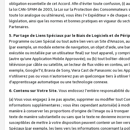
obligation essentielle de cet Accord. Afin d’éviter toute confusion, (i) a
la loi CAN-SPAM de 2003, la Loi sur la Protection des Consommateurs s
toute loi analogue ou ultérieure), vous êtes l’« Expéditeur » de chaque 
législation, ainsi que les normes et bonnes pratiques en vigueur du s
Partenaires.
5. Partage de Liens Spéciaux par le Biais de Logiciels et de Pér
Programme ou Lien Spécial ou tout autre lien vers un Site d'Amazon, au su
(par exemple, un module externe de navigation, un objet d'aide, une ba
exécutée ou installée par un utilisateur final) sur tout appareil, y comp
(autre qu'une Application Mobile Approuvée); ou (b) tout boîtier-décod
télévision par câble ou satellite, un lecteur de flux vidéo en continu, un
exemple, GoogleTV, Bravia de Sony, Viera Cast de Panasonic ou les Appli
n’utiliserez pas ou vous n’autoriserez pas un quelconque tiers à utili
d'apprentissage automatique ou une technologie connexe.
6. Contenu sur Votre Site.
Vous endossez l'entière responsabilité du
(a) Vous vous engagez à ne pas ajouter, supprimer ou modifier tout Co
informations supplémentaires ; vous êtes cependant autorisé(e) à modi
manière à conserver les proportions d’origine de l’image ou à tronquer
texte de manière substantielle ou sans que le texte ne devienne incorr
susceptibles de mettre à votre disposition peuvent contenir un lien ver
Spéciaux (par exemple, les liens vers les informations concernant la poli