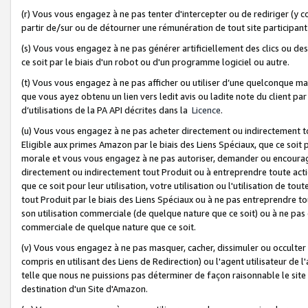
(r) Vous vous engagez à ne pas tenter d'intercepter ou de rediriger (y comp
partir de/sur ou de détourner une rémunération de tout site participa
(s) Vous vous engagez à ne pas générer artificiellement des clics ou de
ce soit par le biais d'un robot ou d'un programme logiciel ou autre.
(t) Vous vous engagez à ne pas afficher ou utiliser d’une quelconque man
que vous ayez obtenu un lien vers ledit avis ou ladite note du client par
d’utilisations de la PA API décrites dans la
Licence
.
(u) Vous vous engagez à ne pas acheter directement ou indirectement t
Eligible aux primes Amazon par le biais des Liens Spéciaux, que ce soit 
morale et vous vous engagez à ne pas autoriser, demander ou encourager
directement ou indirectement tout Produit ou à entreprendre toute acti
que ce soit pour leur utilisation, votre utilisation ou l'utilisation de
tout Produit par le biais des Liens Spéciaux ou à ne pas entreprendre t
son utilisation commerciale (de quelque nature que ce soit) ou à ne pas o
commerciale de quelque nature que ce soit.
(v) Vous vous engagez à ne pas masquer, cacher, dissimuler ou occulter 
compris en utilisant des Liens de Redirection) ou l'agent utilisateur de 
telle que nous ne puissions pas déterminer de façon raisonnable le site ou
destination d'un Site d'Amazon.