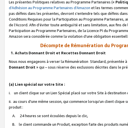
Les présentes Politiques relatives au Programme Partenaires («
Politi
d’Adhésion au Programme Partenaires d'Amazon
et les termes commenç
pas définis dans les présentes, devront s'entendre tels que définis dans 
Conditions Requises pour la Participation au Programme Partenaires, ai
de l'Accord. Afin d’éviter toute ambiguïté et sans limitation, aux fins de
Participation au Programme Partenaires, de la Licence PI du Programme 
Amazon sera considérée comme la violation d’une obligation essentielle
Décompte de Rémunération du Program
1. Achats Donnant Droit et Recettes Donnant Droit
Nous nous engageons à verser la Rémunération Standard, présentée à l
Donnant Droit
» qui – sous réserve des exclusions décrites dans le p
(a) Lien spécial sur votre Site :
i. un client clique sur un Lien Spécial placé sur votre Site à destination
ii. au cours d'une même session, qui commence lorsqu'un client clique s
produit :
A. 24 heures se sont écoulées depuis le clic,
B. le client commande un Produit, exception faite des produits numéri