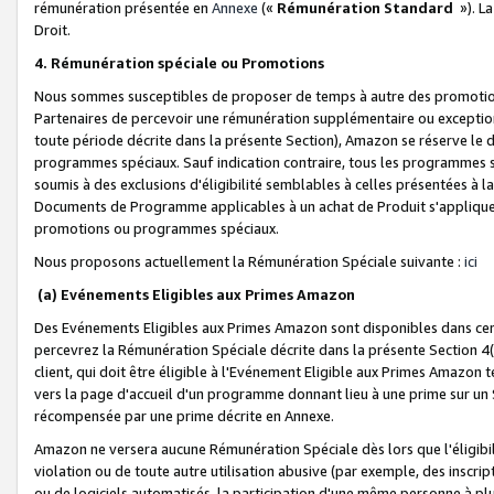
rémunération présentée en
Annexe
(«
Rémunération Standard
»). L
Droit.
4. Rémunération spéciale ou Promotions
Nous sommes susceptibles de proposer de temps à autre des promotion
Partenaires de percevoir une rémunération supplémentaire ou exceptio
toute période décrite dans la présente Section), Amazon se réserve le
programmes spéciaux. Sauf indication contraire, tous les programmes s
soumis à des exclusions d'éligibilité semblables à celles présentées à 
Documents de Programme applicables à un achat de Produit s'appliquera
promotions ou programmes spéciaux.
Nous proposons actuellement la Rémunération Spéciale suivante :
ici
(a) Evénements Eligibles aux Primes Amazon
Des Evénements Eligibles aux Primes Amazon sont disponibles dans cer
percevrez la Rémunération Spéciale décrite dans la présente Section 4(
client, qui doit être éligible à l'Evénement Eligible aux Primes Amazon te
vers la page d'accueil d'un programme donnant lieu à une prime sur un Si
récompensée par une prime décrite en Annexe.
Amazon ne versera aucune Rémunération Spéciale dès lors que l'éligibi
violation ou de toute autre utilisation abusive (par exemple, des inscrip
ou de logiciels automatisés, la participation d'une même personne à p