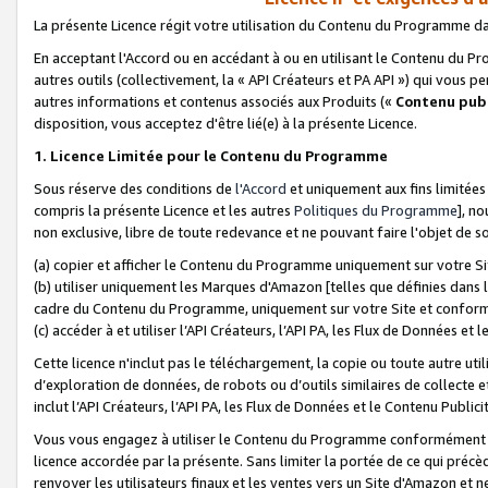
La présente Licence régit votre utilisation du Contenu du Programme d
En acceptant l'Accord ou en accédant à ou en utilisant le Contenu du P
autres outils (collectivement, la «
API Créateurs et PA API
») qui vous pe
autres informations et contenus associés aux Produits («
Contenu publ
disposition, vous acceptez d'être lié(e) à la présente Licence.
1. Licence Limitée pour le Contenu du Programme
Sous réserve des conditions de
l'Accord
et uniquement aux fins limitées
compris la présente Licence et les autres
Politiques du Programme
], n
non exclusive, libre de toute redevance et ne pouvant faire l'objet de so
(a) copier et afficher le Contenu du Programme uniquement sur votre Si
(b) utiliser uniquement les Marques d'Amazon [telles que définies dans 
cadre du Contenu du Programme, uniquement sur votre Site et confo
(c) accéder à et utiliser l’API Créateurs, l’API PA, les Flux de Données e
Cette licence n'inclut pas le téléchargement, la copie ou toute autre util
d’exploration de données, de robots ou d’outils similaires de collecte
inclut l’API Créateurs, l’API PA, les Flux de Données et le Contenu Publici
Vous vous engagez à utiliser le Contenu du Programme conformément a
licence accordée par la présente. Sans limiter la portée de ce qui pré
renvoyer les utilisateurs finaux et les ventes vers un Site d'Amazon et