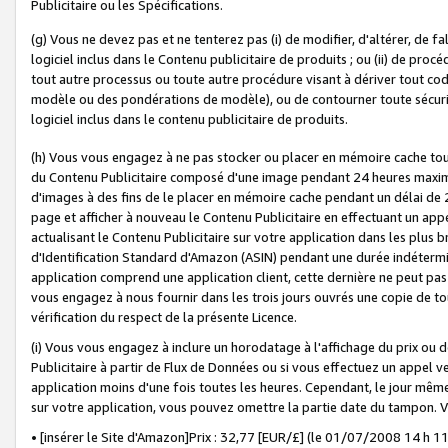
Publicitaire ou les Spécifications.
(g) Vous ne devez pas et ne tenterez pas (i) de modifier, d'altérer, de f
logiciel inclus dans le Contenu publicitaire de produits ; ou (ii) de proc
tout autre processus ou toute autre procédure visant à dériver tout c
modèle ou des pondérations de modèle), ou de contourner toute sécurité a
logiciel inclus dans le contenu publicitaire de produits.
(h) Vous vous engagez à ne pas stocker ou placer en mémoire cache tou
du Contenu Publicitaire composé d'une image pendant 24 heures maxim
d'images à des fins de le placer en mémoire cache pendant un délai de
page et afficher à nouveau le Contenu Publicitaire en effectuant un app
actualisant le Contenu Publicitaire sur votre application dans les plus 
d'Identification Standard d'Amazon (ASIN) pendant une durée indéterminé
application comprend une application client, cette dernière ne peut pa
vous engagez à nous fournir dans les trois jours ouvrés une copie de tou
vérification du respect de la présente Licence.
(i) Vous vous engagez à inclure un horodatage à l'affichage du prix ou 
Publicitaire à partir de Flux de Données ou si vous effectuez un appel ve
application moins d'une fois toutes les heures. Cependant, le jour même
sur votre application, vous pouvez omettre la partie date du tampon.
• [insérer le Site d'Amazon]Prix : 32,77 [EUR/£] (le 01/07/2008 14 h 11 