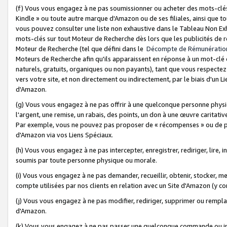
(f) Vous vous engagez à ne pas soumissionner ou acheter des mots-clés,
Kindle » ou toute autre marque d'Amazon ou de ses filiales, ainsi que t
vous pouvez consulter une liste non exhaustive dans le Tableau Non Ex
mots-clés sur tout Moteur de Recherche dès lors que les publicités de 
Moteur de Recherche (tel que défini dans le
Décompte de Rémunératio
Moteurs de Recherche afin qu'ils apparaissent en réponse à un mot-clé o
naturels, gratuits, organiques ou non payants), tant que vous respectez 
vers votre site, et non directement ou indirectement, par le biais d'un Li
d'Amazon.
(g) Vous vous engagez à ne pas offrir à une quelconque personne physi
l'argent, une remise, un rabais, des points, un don à une œuvre caritativ
Par exemple, vous ne pouvez pas proposer de « récompenses » ou de p
d'Amazon via vos Liens Spéciaux.
(h) Vous vous engagez à ne pas intercepter, enregistrer, rediriger, lire
soumis par toute personne physique ou morale.
(i) Vous vous engagez à ne pas demander, recueillir, obtenir, stocker, 
compte utilisées par nos clients en relation avec un Site d'Amazon (y c
(j) Vous vous engagez à ne pas modifier, rediriger, supprimer ou rempla
d'Amazon.
(k) Vous vous engagez à ne pas passer une quelconque commande ou init