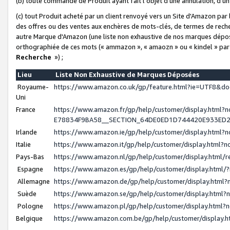
(b) toute commande de Produit ayant fait l'objet d'une annulation, d'u
(c) tout Produit acheté par un client renvoyé vers un Site d'Amazon par
des offres ou des ventes aux enchères de mots-clés, de termes de reche
autre Marque d'Amazon (une liste non exhaustive de nos marques déposée
orthographiée de ces mots (« ammazon », « amaozn » ou « kindel » par
Recherche
») ;
Lieu
Liste Non Exhaustive de Marques Déposées
Royaume-
https://www.amazon.co.uk/gp/feature.html?ie=UTF8&
Uni
France
https://www.amazon.fr/gp/help/customer/display.ht
E78834F9BA58__SECTION_64DE0ED1D744420E933ED
Irlande
https://www.amazon.ie/gp/help/customer/display.htm
Italie
https://www.amazon.it/gp/help/customer/display.html
Pays-Bas
https://www.amazon.nl/gp/help/customer/display.html
Espagne
https://www.amazon.es/gp/help/customer/display.html
Allemagne
https://www.amazon.de/gp/help/customer/display.htm
Suède
https://www.amazon.se/gp/help/customer/display.htm
Pologne
https://www.amazon.pl/gp/help/customer/display.html
Belgique
https://www.amazon.com.be/gp/help/customer/displa