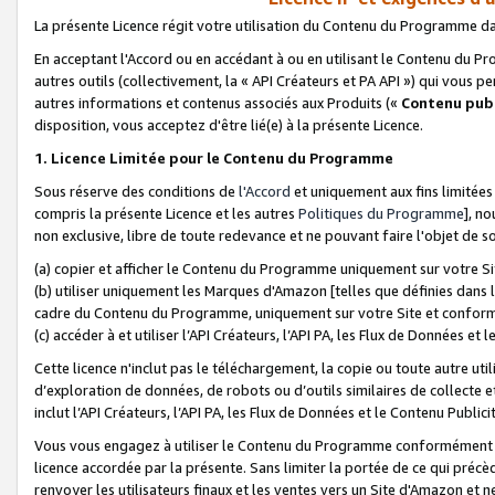
La présente Licence régit votre utilisation du Contenu du Programme d
En acceptant l'Accord ou en accédant à ou en utilisant le Contenu du P
autres outils (collectivement, la «
API Créateurs et PA API
») qui vous pe
autres informations et contenus associés aux Produits («
Contenu publ
disposition, vous acceptez d'être lié(e) à la présente Licence.
1. Licence Limitée pour le Contenu du Programme
Sous réserve des conditions de
l'Accord
et uniquement aux fins limitées
compris la présente Licence et les autres
Politiques du Programme
], n
non exclusive, libre de toute redevance et ne pouvant faire l'objet de so
(a) copier et afficher le Contenu du Programme uniquement sur votre Si
(b) utiliser uniquement les Marques d'Amazon [telles que définies dans 
cadre du Contenu du Programme, uniquement sur votre Site et confo
(c) accéder à et utiliser l’API Créateurs, l’API PA, les Flux de Données e
Cette licence n'inclut pas le téléchargement, la copie ou toute autre util
d’exploration de données, de robots ou d’outils similaires de collecte
inclut l’API Créateurs, l’API PA, les Flux de Données et le Contenu Publici
Vous vous engagez à utiliser le Contenu du Programme conformément a
licence accordée par la présente. Sans limiter la portée de ce qui pré
renvoyer les utilisateurs finaux et les ventes vers un Site d'Amazon et