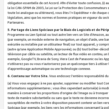
obligation essentielle de cet Accord. Afin d’éviter toute confusion, (i) a
la loi CAN-SPAM de 2003, la Loi sur la Protection des Consommateurs s
toute loi analogue ou ultérieure), vous êtes l’« Expéditeur » de chaque 
législation, ainsi que les normes et bonnes pratiques en vigueur du s
Partenaires.
5. Partage de Liens Spéciaux par le Biais de Logiciels et de Pér
Programme ou Lien Spécial ou tout autre lien vers un Site d'Amazon, au su
(par exemple, un module externe de navigation, un objet d'aide, une ba
exécutée ou installée par un utilisateur final) sur tout appareil, y comp
(autre qu'une Application Mobile Approuvée); ou (b) tout boîtier-décod
télévision par câble ou satellite, un lecteur de flux vidéo en continu, un
exemple, GoogleTV, Bravia de Sony, Viera Cast de Panasonic ou les Appli
n’utiliserez pas ou vous n’autoriserez pas un quelconque tiers à utili
d'apprentissage automatique ou une technologie connexe.
6. Contenu sur Votre Site.
Vous endossez l'entière responsabilité du
(a) Vous vous engagez à ne pas ajouter, supprimer ou modifier tout Co
informations supplémentaires ; vous êtes cependant autorisé(e) à modi
manière à conserver les proportions d’origine de l’image ou à tronquer
texte de manière substantielle ou sans que le texte ne devienne incorr
susceptibles de mettre à votre disposition peuvent contenir un lien ver
Spéciaux (par exemple, les liens vers les informations concernant la poli