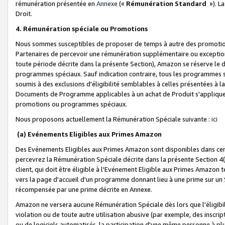
rémunération présentée en
Annexe
(«
Rémunération Standard
»). L
Droit.
4. Rémunération spéciale ou Promotions
Nous sommes susceptibles de proposer de temps à autre des promotion
Partenaires de percevoir une rémunération supplémentaire ou exceptio
toute période décrite dans la présente Section), Amazon se réserve le
programmes spéciaux. Sauf indication contraire, tous les programmes s
soumis à des exclusions d'éligibilité semblables à celles présentées à 
Documents de Programme applicables à un achat de Produit s'appliquera
promotions ou programmes spéciaux.
Nous proposons actuellement la Rémunération Spéciale suivante :
ici
(a) Evénements Eligibles aux Primes Amazon
Des Evénements Eligibles aux Primes Amazon sont disponibles dans cer
percevrez la Rémunération Spéciale décrite dans la présente Section 4(
client, qui doit être éligible à l'Evénement Eligible aux Primes Amazon te
vers la page d'accueil d'un programme donnant lieu à une prime sur un Si
récompensée par une prime décrite en Annexe.
Amazon ne versera aucune Rémunération Spéciale dès lors que l'éligibi
violation ou de toute autre utilisation abusive (par exemple, des inscrip
ou de logiciels automatisés, la participation d'une même personne à p