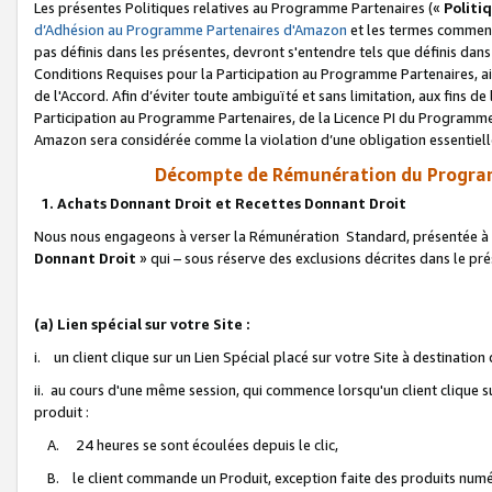
Les présentes Politiques relatives au Programme Partenaires («
Politi
d’Adhésion au Programme Partenaires d'Amazon
et les termes commenç
pas définis dans les présentes, devront s'entendre tels que définis dans 
Conditions Requises pour la Participation au Programme Partenaires, ai
de l'Accord. Afin d’éviter toute ambiguïté et sans limitation, aux fins de
Participation au Programme Partenaires, de la Licence PI du Programme 
Amazon sera considérée comme la violation d’une obligation essentielle
Décompte de Rémunération du Program
1. Achats Donnant Droit et Recettes Donnant Droit
Nous nous engageons à verser la Rémunération Standard, présentée à l
Donnant Droit
» qui – sous réserve des exclusions décrites dans le p
(a) Lien spécial sur votre Site :
i. un client clique sur un Lien Spécial placé sur votre Site à destination
ii. au cours d'une même session, qui commence lorsqu'un client clique s
produit :
A. 24 heures se sont écoulées depuis le clic,
B. le client commande un Produit, exception faite des produits numéri