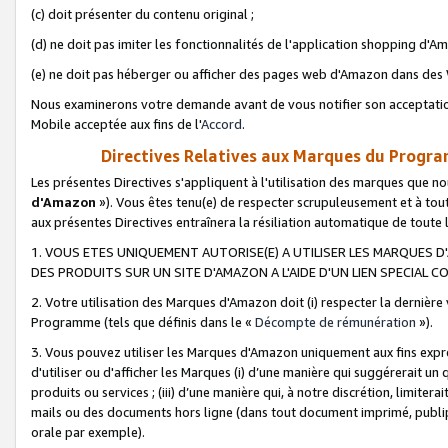
(c) doit présenter du contenu original ;
(d) ne doit pas imiter les fonctionnalités de l'application shopping d'Am
(e) ne doit pas héberger ou afficher des pages web d'Amazon dans de
Nous examinerons votre demande avant de vous notifier son acceptatio
Mobile acceptée aux fins de l'
Accord
.
Directives Relatives aux Marques du Progra
Les présentes Directives s'appliquent à l'utilisation des marques que
d'Amazon
»). Vous êtes tenu(e) de respecter scrupuleusement et à tou
aux présentes Directives entraînera la résiliation automatique de toute
1. VOUS ETES UNIQUEMENT AUTORISE(E) A UTILISER LES MARQUES D'
DES PRODUITS SUR UN SITE D'AMAZON A L'AIDE D'UN LIEN SPECIAL 
2. Votre utilisation des Marques d'Amazon doit (i) respecter la dernière
Programme (tels que définis dans le «
Décompte de rémunération
»).
3. Vous pouvez utiliser les Marques d'Amazon uniquement aux fins expr
d'utiliser ou d'afficher les Marques (i) d’une manière qui suggérerait un
produits ou services ; (iii) d’une manière qui, à notre discrétion, limit
mails ou des documents hors ligne (dans tout document imprimé, publip
orale par exemple).