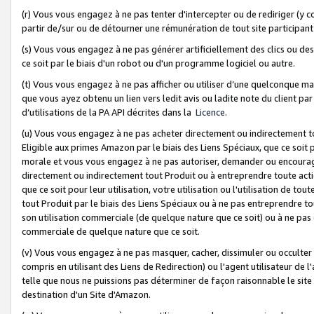
(r) Vous vous engagez à ne pas tenter d'intercepter ou de rediriger (y comp
partir de/sur ou de détourner une rémunération de tout site participa
(s) Vous vous engagez à ne pas générer artificiellement des clics ou de
ce soit par le biais d'un robot ou d'un programme logiciel ou autre.
(t) Vous vous engagez à ne pas afficher ou utiliser d’une quelconque man
que vous ayez obtenu un lien vers ledit avis ou ladite note du client par
d’utilisations de la PA API décrites dans la
Licence
.
(u) Vous vous engagez à ne pas acheter directement ou indirectement t
Eligible aux primes Amazon par le biais des Liens Spéciaux, que ce soit 
morale et vous vous engagez à ne pas autoriser, demander ou encourager
directement ou indirectement tout Produit ou à entreprendre toute acti
que ce soit pour leur utilisation, votre utilisation ou l'utilisation de
tout Produit par le biais des Liens Spéciaux ou à ne pas entreprendre t
son utilisation commerciale (de quelque nature que ce soit) ou à ne pas o
commerciale de quelque nature que ce soit.
(v) Vous vous engagez à ne pas masquer, cacher, dissimuler ou occulter 
compris en utilisant des Liens de Redirection) ou l'agent utilisateur de 
telle que nous ne puissions pas déterminer de façon raisonnable le site ou
destination d'un Site d'Amazon.