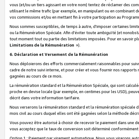
vous (et/ou un tiers agissant en votre nom) tentez de réclamer des c
utilisant le même trafic (par exemple, en manipulant ou en combinant 
vos commissions et/ou en mettant fin à votre participation au Progra
Nous sommes susceptibles, de temps à autre, d'imposer certaines limit
ou la Rémunération Spéciale. Afin d'éviter toute ambiguïté (et nonobst
tout moment tout ou partie des limitations imposées. Pour en savoir plus
Limitations de la Rémunération
»).
6. Déclaration et Versement de la Rémunération
Nous déploierons des efforts commercialement raisonnables pour suivr
cadre de notre suivi interne, et pour créer et vous fournir nos rapport
gagnées au cours de ce mois.
La rémunération standard et la Rémunération Spéciale, qui sont calcul
proche en devise locale (par exemple, en centimes pour les USD), peuve
décrit dans votre information tarifaire.
Nous verserons la rémunération standard et la rémunération spéciale da
mois civil au cours duquel elles ont été gagnées selon la méthode décr
Vous pouvez être autorisé à choisir de recevoir le paiement dans une dev
vous acceptez que le taux de conversion soit déterminé conformément
Option 1 : Paiement par virement automatique.
Nous vous virerons aut