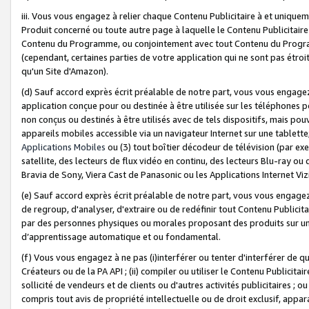
iii. Vous vous engagez à relier chaque Contenu Publicitaire à et uniqu
Produit concerné ou toute autre page à laquelle le Contenu Publicitaire
Contenu du Programme, ou conjointement avec tout Contenu du Programm
(cependant, certaines parties de votre application qui ne sont pas étroi
qu'un Site d'Amazon).
(d) Sauf accord exprès écrit préalable de notre part, vous vous engagez à
application conçue pour ou destinée à être utilisée sur les téléphones p
non conçus ou destinés à être utilisés avec de tels dispositifs, mais pouv
appareils mobiles accessible via un navigateur Internet sur une tablett
Applications Mobiles
ou (3) tout boîtier décodeur de télévision (par ex
satellite, des lecteurs de flux vidéo en continu, des lecteurs Blu-ray o
Bravia de Sony, Viera Cast de Panasonic ou les Applications Internet Viz
(e) Sauf accord exprès écrit préalable de notre part, vous vous engagez 
de regroup, d'analyser, d'extraire ou de redéfinir tout Contenu Publicitai
par des personnes physiques ou morales proposant des produits sur un
d’apprentissage automatique et ou fondamental.
(f) Vous vous engagez à ne pas (i)interférer ou tenter d'interférer de 
Créateurs ou de la PA API ; (ii) compiler ou utiliser le Contenu Publicita
sollicité de vendeurs et de clients ou d'autres activités publicitaires ; ou (
compris tout avis de propriété intellectuelle ou de droit exclusif, appar