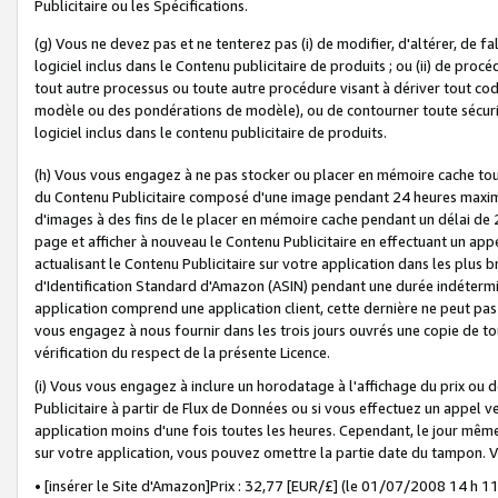
Publicitaire ou les Spécifications.
(g) Vous ne devez pas et ne tenterez pas (i) de modifier, d'altérer, de f
logiciel inclus dans le Contenu publicitaire de produits ; ou (ii) de proc
tout autre processus ou toute autre procédure visant à dériver tout c
modèle ou des pondérations de modèle), ou de contourner toute sécurité a
logiciel inclus dans le contenu publicitaire de produits.
(h) Vous vous engagez à ne pas stocker ou placer en mémoire cache tou
du Contenu Publicitaire composé d'une image pendant 24 heures maxim
d'images à des fins de le placer en mémoire cache pendant un délai de
page et afficher à nouveau le Contenu Publicitaire en effectuant un app
actualisant le Contenu Publicitaire sur votre application dans les plus 
d'Identification Standard d'Amazon (ASIN) pendant une durée indéterminé
application comprend une application client, cette dernière ne peut pa
vous engagez à nous fournir dans les trois jours ouvrés une copie de tou
vérification du respect de la présente Licence.
(i) Vous vous engagez à inclure un horodatage à l'affichage du prix ou 
Publicitaire à partir de Flux de Données ou si vous effectuez un appel ve
application moins d'une fois toutes les heures. Cependant, le jour même
sur votre application, vous pouvez omettre la partie date du tampon.
• [insérer le Site d'Amazon]Prix : 32,77 [EUR/£] (le 01/07/2008 14 h 11 